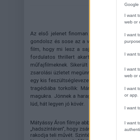
Google 
I want t
web or d
Az első jelenet finoman előrevetíti a
Víkend
e
I want t
gondolsz és sose az a vadász, aki a legnyilván
purpose
film, hogy mi lesz a saját veszte és miként
I want 
fordulatos thrillert akart készíteni, ami m
műfajfilmeknek. Sikerült is meg nem is. Márt
I want t
zsarolási üzletet megünnepelvén férjurával és 
web or d
egy kis feszültséglevezetés ugyebár senkinek
tragédiába torkollik: Márta véletlenül lelő e
I want t
or app.
magukra. Jönnek a haragos falubeliek, meg a 
lúd, hát legyen jó kövér.
I want t
Mátyássy Áron filmje abból a szempontból min
I want t
„hadszíntéren”, hogy zsánerfilmes eszközökkel 
authenti
rakodja teli művét. Szintén javára írandó, hog