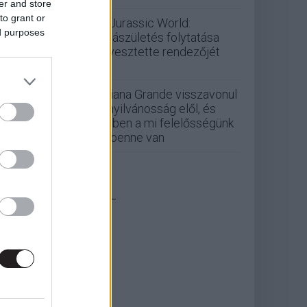
er and store
to grant or
A Jurassic World:
ed purposes
Újjászületés folytatása
elvesztette rendezőjét
Ariana Grande visszavonul
a nyilvánosság elől, és
ebben a mi felelősségünk
is benne van
_