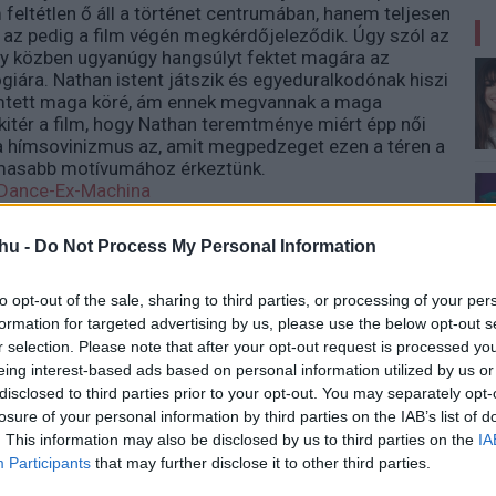
 feltétlen ő áll a történet centrumában, hanem teljesen
, az pedig a film végén megkérdőjeleződik. Úgy szól az
ogy közben ugyanúgy hangsúlyt fektet magára az
lógiára. Nathan istent játszik és egyeduralkodónak hiszi
emtett maga köré, ám ennek megvannak a maga
kitér a film, hogy Nathan teremtménye miért épp női
ve a hímsovinizmus az, amit megpedzeget ezen a téren a
almasabb motívumához érkeztünk.
, hogy Garland a modern férfi-női viszonyokat, illetve a
 pellengérre. Kevésbé foglalkozik ugyanis a
hu -
Do Not Process My Personal Information
inkább a lélektannal és a mögöttes gondolatokkal
is csomagolásban tálalva. Ava (Alice Vikander)
lása értelmezhető ugyan szó szerint is (azaz: a gép
to opt-out of the sale, sharing to third parties, or processing of your per
 olvashatjuk úgy is, hogy a női nem kitör béklyóiból
formation for targeted advertising by us, please use the below opt-out s
supán szexre használják. Akárhogy is nézzük és
r selection. Please note that after your opt-out request is processed y
ossága lenyűgöző és gondolkodásra készteti nézőjét.
eing interest-based ads based on personal information utilized by us or
ztatónak kevésbé mondható, de annál inkább
disclosed to third parties prior to your opt-out. You may separately opt-
 gondolatok. Ha mindez nem volna elég ahhoz, hogy
losure of your personal information by third parties on the IAB’s list of
kell említeni - mind Gleeson, mind pedig Isaac
. This information may also be disclosed by us to third parties on the
IA
köznapi megjelenésével hitelesen hozza a különc
Participants
that may further disclose it to other third parties.
e vicces, félelmetes és titokzatos játéka manírok