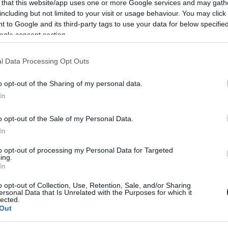
t nyújt Vikander is, akinek szerepe első ránézésre nem
 that this website/app uses one or more Google services and may gath
ő teret biztosít neki, hogy egy robot szerepében is
including but not limited to your visit or usage behaviour. You may click 
zköztárral bebizonyítsa rátermettségét a szerepre.
 to Google and its third-party tags to use your data for below specifi
 összetett forgatókönyv garantálják azt, hogy egy
ogle consent section.
ményben legyen része az embernek.
l Data Processing Opt Outs
o opt-out of the Sharing of my personal data.
In
Tetszik
o opt-out of the Sale of my Personal Data.
In
zászólások
to opt-out of processing my Personal Data for Targeted
ing.
In
o opt-out of Collection, Use, Retention, Sale, and/or Sharing
ersonal Data that Is Unrelated with the Purposes for which it
lected.
Out