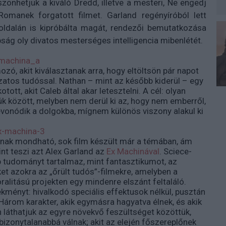
önhetjük a kiváló Dredd, illetve a mesteri, Ne engedj
Romanek forgatott filmet. Garland regényíróból lett
 oldalán is kipróbálta magát, rendezői bemutatkozása
ság oly divatos mesterséges intelligencia mibenlétét.
ó, akit kiválasztanak arra, hogy eltöltsön pár napot
zatos tudóssal. Nathan – mint az később kiderül – egy
tott, akit Caleb által akar letesztelni. A cél: olyan
jük között, melyben nem derül ki az, hogy nem emberről,
vonódik a dolgokba, mígnem különös viszony alakul ki
osnak mondható, sok film készült már a témában, ám
int teszi azt Alex Garland az
Ex Machinával
. Sciece-
b tudományt tartalmaz, mint fantasztikumot, az
et azokra az „őrült tudós”-filmekre, amelyben a
ralitású projekten egy mindenre elszánt feltaláló.
kményt: hivalkodó speciális effektusok nélkül, pusztán
Három karakter, akik egymásra hagyatva élnek, és akik
láthatjuk az egyre növekvő feszültséget közöttük,
izonytalanabbá válnak; akit az elején főszereplőnek