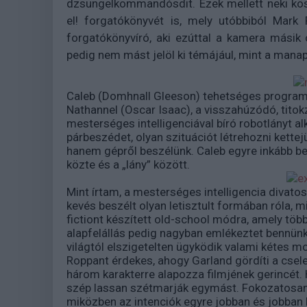
dzsungelkommandósdit. Ezek mellett neki kösz
el! forgatókönyvét is, mely utóbbiból Mark 
forgatókönyvíró, aki ezúttal a kamera másik
pedig nem mást jelöl ki témájául, mint a manap
Caleb (Domhnall Gleeson) tehetséges programoz
Nathannel (Oscar Isaac), a visszahúzódó, titok
mesterséges intelligenciával bíró robotlányt alko
párbeszédet, olyan szituációt létrehozni kette
hanem gépről beszélünk. Caleb egyre inkább be
közte és a „lány” között.
Mint írtam, a mesterséges intelligencia divat
kevés beszélt olyan letisztult formában róla, m
fictiont készített old-school módra, amely töb
alapfelállás pedig nagyban emlékeztet bennünk
világtól elszigetelten ügyködik valami kétes mo
Roppant érdekes, ahogy Garland gördíti a csele
három karakterre alapozza filmjének gerincét. 
szép lassan szétmarják egymást. Fokozatosan 
miközben az intenciók egyre jobban és jobban b