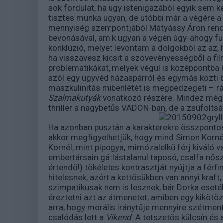
sok fordulat, ha úgy istenigazából egyik sem k
tisztes munka ugyan, de utóbbi már a végére a
mennyiség szempontjából Mátyássy Áron rende
bevonásával, amik ugyan a végén úgy-ahogy fun
konklúzió, melyet levontam a dolgokból az az,
ha visszavesz kicsit a szövevényességből a fil
problematikákat, melyek végül is középpontba 
szól egy ügyvéd házaspárról és egymás közti bo
maszkulinitás mibenlétét is megpedzegeti – rá
Szalmakutyák
vonatkozó részére. Mindez még e
thriller a nagybetűs VADON-ban, de a zsúfolts
Ha azonban pusztán a karakterekre összpontos
akkor megfigyelhetjük, hogy mind Simon Kornél,
Kornél, mint pipogya, mimózalelkű férj kiváló vá
embertársain gátlástalanul taposó, csalfa nős
értendő!) tökéletes kontrasztját nyújtja a fér
hitelesnek, azért a kettősükben van annyi kraft
szimpatikusak nem is lesznek, bár Dorka eseté
éreztetni azt az átmenetet, amiben egy kikötö
arra, hogy morális iránytűje mennyire szétment,
csalódás lett a
Víkend
. A tetszetős külcsín és