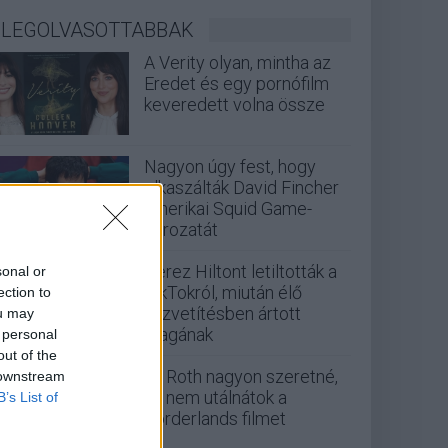
LEGOLVASOTTABBAK
A Verity olyan, mintha az
Eredet és egy pornófilm
keveredett volna össze
Nagyon úgy fest, hogy
elkaszálták David Fincher
amerikai Squid Game-
sorozatát
Perez Hiltont letiltották a
sonal or
TikTokról, miután élő
ection to
közvetítésben ártott
ou may
magának
 personal
out of the
Eli Roth nagyon szeretné,
 downstream
ha nem utálnátok a
B’s List of
Borderlands filmet