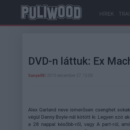
HÍREK
TRA
DVD-n láttuk: Ex Mac
Sanya08
|
2015 december 27. 12:00
Alex Garland neve ismerősen csenghet sokakna
végül Danny Boyle-nál kötött ki. Legyen szó ak
a 28 nappal később-ről, vagy A part-ról, am