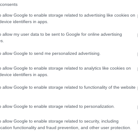
consents
o allow Google to enable storage related to advertising like cookies on
evice identifiers in apps.
gyik fő alapvetését: sose az az áldozat akit elsőnek
o allow my user data to be sent to Google for online advertising
valóbb opció lenne. Ezzel finoman azt is előrevetíti a
s.
 sétál bele a saját csapdájába Mátyássy Áron. Igazi,
to allow Google to send me personalized advertising.
agyar és aminek láttán bizalmat szavazhatunk a hazai
a (Gryllus Dorka) sikeres védőügyvéd, aki egy sikeres
o allow Google to enable storage related to analytics like cookies on
jelenlegi védettjével vadászatra indul Erdélybe, hiszen
evice identifiers in apps.
 nem árt. Az ünneplés és a vadászat azonban nem várt
gy helybélit, amivel aztán problémák sokaságát rántja
o allow Google to enable storage related to functionality of the website
titkok, meg a hazugságok, ahogy az lenni szokott: ha
o allow Google to enable storage related to personalization.
denképpen kvázi újítónak bizonyul a magyar filmes
o allow Google to enable storage related to security, including
él és hollywood-i pajtásaitól elsajátított fogásokkal
cation functionality and fraud prevention, and other user protection.
y ezen eszközök mellett igyekszik belecsenni egy finom