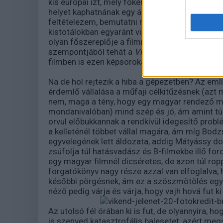
kis európai ízt, mely főként a környezetben f
helyet kaphatnának egy álomgyári produkcióban i
feltételezem, bemutatni nem kell. A természe
kistotálokban egyaránt visszaadja az operatőr, 
olyan főszereplője a filmnek, akár Gryllus Dorka
szempontjából tehát a
Víkend
hazai terepen pár
filmben is ezen képsorokat és nem tűnne fel (
Na de hol rejtezik a hiba a gépezetben? Az eml
érdemlő vállalása a műfaji célkitűzésnek (azt 
nem, maga a tény, hogy egy magyar rendező m
mondanivalóban) mind szép és jó, ám amint túl
orvul előbukkannak a rendkívül idegesítő prob
a kelleténél többet vállal magára, ám míg Bodz
egyvelegének lett áldozata, addig Mátyássy do
zsúfolja túl hatásvadász és B-filmekbe illő f
egy magyar filmnél dicséretes, de azon túl ro
forgatókönyv nagy része azzal van elfoglalva
későbbi pörgésnek, ám ez a szöszmötölés egy id
néző pedig várja és várja, hogy vajh hová fut k
Az utolsó fél órában ki is fut, de olyannyira, ho
is szenved katasztrofális balesetet, azért meg