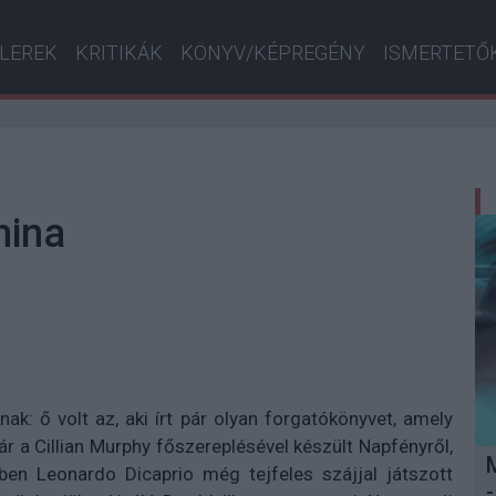
ILEREK
KRITIKÁK
KÖNYV/KÉPREGÉNY
ISMERTETŐ
hina
k: ő volt az, aki írt pár olyan forgatókönyvet, amely
ár a Cillian Murphy főszereplésével készült Napfényről,
iben Leonardo Dicaprio még tejfeles szájjal játszott
-