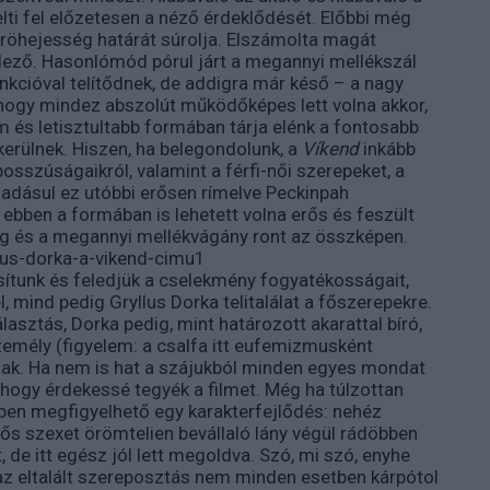
elti fel előzetesen a néző érdeklődését. Előbbi még
 röhejesség határát súrolja. Elszámolta magát
ző. Hasonlómód pórul járt a megannyi mellékszál
kcióval telítődnek, de addigra már késő – a nagy
 hogy mindez abszolút működőképes lett volna akkor,
m és letisztultabb formában tárja elénk a fontosabb
kerülnek. Hiszen, ha belegondolunk, a
Víkend
inkább
sszúságaikról, valamint a férfi-női szerepeket, a
adásul ez utóbbi erősen rímelve Peckinpah
bben a formában is lehetett volna erős és feszült
ág és a megannyi mellékvágány ront az összképen.
ítunk és feledjük a cselekmény fogyatékosságait,
 mind pedig Gryllus Dorka telitalálat a főszerepekre.
lasztás, Dorka pedig, mint határozott akarattal bíró,
zemély (figyelem: a csalfa itt eufemizmusként
finak. Ha nem is hat a szájukból minden egyes mondat
, hogy érdekessé tegyék a filmet. Még ha túlzottan
ben megfigyelhető egy karakterfejlődés: nehéz
zős szexet örömtelien bevállaló lány végül rádöbben
 de itt egész jól lett megoldva. Szó, mi szó, enyhe
 az eltalált szereposztás nem minden esetben kárpótol