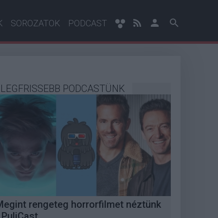
K
SOROZATOK
PODCAST
LEGFRISSEBB PODCASTÜNK
Megint rengeteg horrorfilmet néztünk
 PuliCast