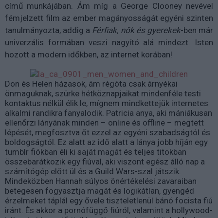
című munkájában. Ám míg a George Clooney nevével
fémjelzett film az ember magányosságát egyéni szinten
tanulmányozta, addig a
Férfiak, nők és gyerekek
-ben már
univerzális formában veszi nagyító alá mindezt. Isten
hozott a modern időkben, az internet korában!
Don és Helen házasok, ám régóta csak árnyékai
önmaguknak, szürke hétköznapjaikat mindenféle testi
kontaktus nélkül élik le, mígnem mindkettejük internetes
alkalmi randikra fanyalodik. Patricia anya, aki mániákusan
ellenőrzi lányának minden – online és offline – megtett
lépését, megfosztva őt ezzel az egyéni szabadságtól és
boldogságtól. Ez alatt az idő alatt a lánya jobb híján egy
tumblr fiókban éli ki saját magát és teljes titokban
összebarátkozik egy fiúval, aki viszont egész álló nap a
számítógép előtt ül és a Guild Wars-szal játszik.
Mindeközben Hannah súlyos önértékelési zavaraiban
betegesen fogyasztja magát és logikátlan, gyengéd
érzelmeket táplál egy ővele tiszteletlenül bánó focista fiú
iránt. És akkor a pornófüggő fiúról, valamint a hollywood-