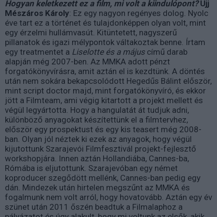
Hogyan keletkezett ez a film, mi volt a kiindulópont?
Ujj
Mészáros Károly
: Ez egy nagyon regényes dolog. Nyolc
éve tart ez a történet és tulajdonképpen olyan volt, mint
egy érzelmi hullámvasút. Kitüntetett, nagyszerű
pillanatok és igazi mélypontok váltakoztak benne. Írtam
egy treatmentet a
Liselotte és a május
című darab
alapján még 2007-ben. Az MMKA adott pénzt
forgatókönyvírásra, amit aztán el is kezdtünk. A döntés
után nem sokára bekapcsolódott Hegedűs Bálint először,
mint script doctor majd, mint forgatókönyvíró, és ekkor
jött a Filmteam, ami végig kitartott a projekt mellett és
végül legyártotta. Hogy a hangulatát át tudjuk adni,
különböző anyagokat készítettünk el a filmtervhez,
először egy prospektust és egy kis teasert még 2008-
ban. Olyan jól néztek ki ezek az anyagok, hogy végül
kijutottunk Szarajevói Filmfesztivál projekt-fejlesztő
workshopjára. Innen aztán Hollandiába, Cannes-ba,
Rómába is eljutottunk. Szarajevóban egy német
koproducer szegődött mellénk, Cannes-ban pedig egy
dán. Mindezek után hirtelen megszűnt az MMKA és
fogalmunk nem volt arról, hogy hovatovább. Aztán egy év
szünet után 2011 őszén beadtuk a Filmalaphoz a
pályázatot és úgy alakult, hogy mi voltunk az elsők, akik