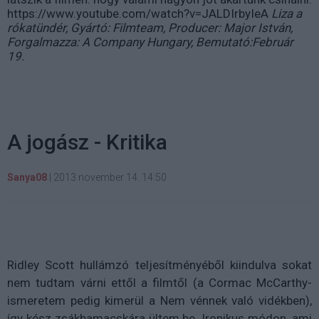
https://www.youtube.com/watch?v=JALDIrbyIeA
Liza a
rókatündér, Gyártó: Filmteam, Producer: Major István,
Forgalmazza: A Company Hungary, Bemutató:Február
19.
A jogász - Kritika
Sanya08
|
2013 november 14. 14:50
Ridley Scott hullámzó teljesítményéből kiindulva sokat
nem tudtam várni ettől a filmtől (a Cormac McCarthy-
ismeretem pedig kimerül a Nem vénnek való vidékben),
így kész zsákbamacskára ültem be. Ironikus módon, ami