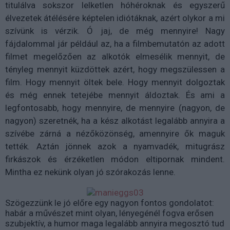
titulálva sokszor lelketlen hóhéroknak és egyszerű
élvezetek átélésére képtelen idiótáknak, azért olykor a mi
szívünk is vérzik. Ó jaj, de még mennyire! Nagy
fájdalommal jár például az, ha a filmbemutatón az adott
filmet megelőzően az alkotók elmesélik mennyit, de
tényleg mennyit küzdöttek azért, hogy megszülessen a
film. Hogy mennyit öltek bele. Hogy mennyit dolgoztak
és még ennek tetejébe mennyit áldoztak. És ami a
legfontosabb, hogy mennyire, de mennyire (nagyon, de
nagyon) szeretnék, ha a kész alkotást legalább annyira a
szívébe zárná a nézőközönség, amennyire ők maguk
tették. Aztán jönnek azok a nyamvadék, mitugrász
firkászok és érzéketlen módon eltipornak mindent.
Mintha ez nekünk olyan jó szórakozás lenne.
Szögezzünk le jó előre egy nagyon fontos gondolatot:
habár a művészet mint olyan, lényegénél fogva erősen
szubjektív, a humor maga legalább annyira megosztó tud