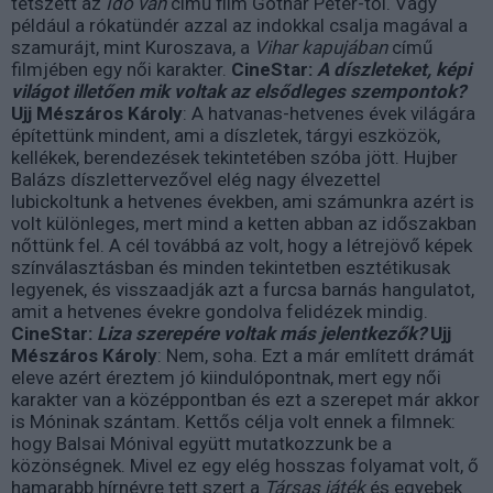
tetszett az
Idő van
című film Gothár Péter-től. Vagy
például a rókatündér azzal az indokkal csalja magával a
szamurájt, mint Kuroszava, a
Vihar kapujában
című
filmjében egy női karakter.
CineStar:
A díszleteket, képi
világot illetően mik voltak az elsődleges szempontok?
Ujj Mészáros Károly
: A hatvanas-hetvenes évek világára
építettünk mindent, ami a díszletek, tárgyi eszközök,
kellékek, berendezések tekintetében szóba jött. Hujber
Balázs díszlettervezővel elég nagy élvezettel
lubickoltunk a hetvenes években, ami számunkra azért is
volt különleges, mert mind a ketten abban az időszakban
nőttünk fel. A cél továbbá az volt, hogy a létrejövő képek
színválasztásban és minden tekintetben esztétikusak
legyenek, és visszaadják azt a furcsa barnás hangulatot,
amit a hetvenes évekre gondolva felidézek mindig.
CineStar:
Liza szerepére voltak más jelentkezők?
Ujj
Mészáros Károly
: Nem, soha. Ezt a már említett drámát
eleve azért éreztem jó kiindulópontnak, mert egy női
karakter van a középpontban és ezt a szerepet már akkor
is Móninak szántam. Kettős célja volt ennek a filmnek:
hogy Balsai Mónival együtt mutatkozzunk be a
közönségnek. Mivel ez egy elég hosszas folyamat volt, ő
hamarabb hírnévre tett szert a
Társas játék
és egyebek