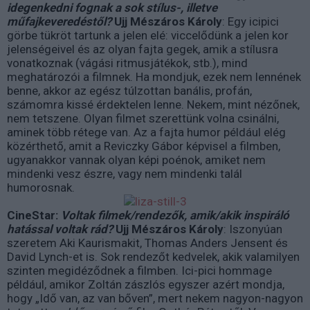
idegenkedni fognak a sok stílus-, illetve
műfajkeveredéstől?
Ujj Mészáros Károly
: Egy icipici
görbe tükröt tartunk a jelen elé: viccelődünk a jelen kor
jelenségeivel és az olyan fajta gegek, amik a stílusra
vonatkoznak (vágási ritmusjátékok, stb.), mind
meghatározói a filmnek. Ha mondjuk, ezek nem lennének
benne, akkor az egész túlzottan banális, profán,
számomra kissé érdektelen lenne. Nekem, mint nézőnek,
nem tetszene. Olyan filmet szerettünk volna csinálni,
aminek több rétege van. Az a fajta humor például elég
közérthető, amit a Reviczky Gábor képvisel a filmben,
ugyanakkor vannak olyan képi poénok, amiket nem
mindenki vesz észre, vagy nem mindenki talál
humorosnak.
CineStar:
Voltak filmek/rendezők, amik/akik inspiráló
hatással voltak rád?
Ujj Mészáros Károly
: Iszonyúan
szeretem Aki Kaurismakit, Thomas Anders Jensent és
David Lynch-et is. Sok rendezőt kedvelek, akik valamilyen
szinten megidéződnek a filmben. Ici-pici hommage
például, amikor Zoltán zászlós egyszer azért mondja,
hogy „Idő van, az van bőven”, mert nekem nagyon-nagyon