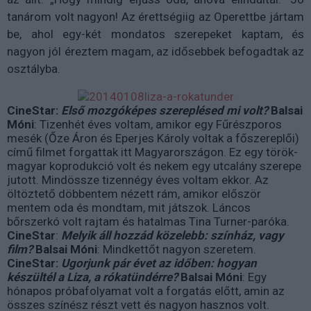
tanárom volt nagyon! Az érettségiig az Operettbe jártam
be, ahol egy-két mondatos szerepeket kaptam, és
nagyon jól éreztem magam, az idősebbek befogadtak az
osztályba.
CineStar:
Első mozgóképes szereplésed mi volt?
Balsai
Móni
: Tizenhét éves voltam, amikor egy Fűrészporos
mesék (Őze Áron és Eperjes Károly voltak a főszereplői)
című filmet forgattak itt Magyarországon. Ez egy török-
magyar koprodukció volt és nekem egy utcalány szerepe
jutott. Mindössze tizennégy éves voltam ekkor. Az
öltöztető döbbentem nézett rám, amikor először
mentem oda és mondtam, mit játszok. Láncos
bőrszerkó volt rajtam és hatalmas Tina Turner-paróka.
CineStar
:
Melyik áll hozzád közelebb: színház, vagy
film?
Balsai Móni
: Mindkettőt nagyon szeretem.
CineStar:
Ugorjunk pár évet az időben: hogyan
készültél a Liza, a rókatündérre?
Balsai Móni
: Egy
hónapos próbafolyamat volt a forgatás előtt, amin az
összes színész részt vett és nagyon hasznos volt.