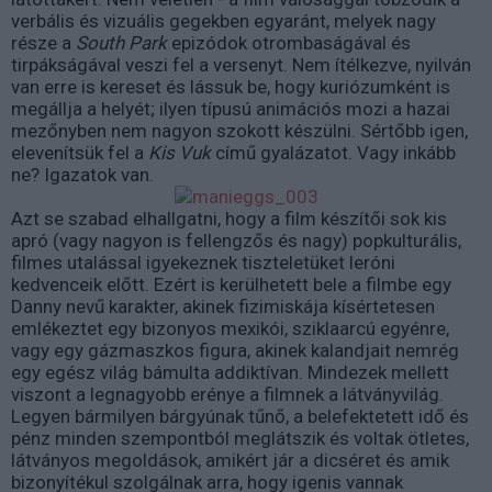
verbális és vizuális gegekben egyaránt, melyek nagy
része a
South Park
epizódok otrombaságával és
tirpákságával veszi fel a versenyt. Nem ítélkezve, nyilván
van erre is kereset és lássuk be, hogy kuriózumként is
megállja a helyét; ilyen típusú animációs mozi a hazai
mezőnyben nem nagyon szokott készülni. Sértőbb igen,
elevenítsük fel a
Kis Vuk
című gyalázatot. Vagy inkább
ne? Igazatok van.
Azt se szabad elhallgatni, hogy a film készítői sok kis
apró (vagy nagyon is fellengzős és nagy) popkulturális,
filmes utalással igyekeznek tiszteletüket leróni
kedvenceik előtt. Ezért is kerülhetett bele a filmbe egy
Danny nevű karakter, akinek fizimiskája kísértetesen
emlékeztet egy bizonyos mexikói, sziklaarcú egyénre,
vagy egy gázmaszkos figura, akinek kalandjait nemrég
egy egész világ bámulta addiktívan. Mindezek mellett
viszont a legnagyobb erénye a filmnek a látványvilág.
Legyen bármilyen bárgyúnak tűnő, a belefektetett idő és
pénz minden szempontból meglátszik és voltak ötletes,
látványos megoldások, amikért jár a dicséret és amik
bizonyítékul szolgálnak arra, hogy igenis vannak