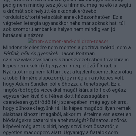
pedig nem mindig tesz jót a filmnek, még ha elő is segíti
a drámát sok helyütt és akadnak erősebb
fordulatok/történetszálak ennek köszönhetően. Ez a
végtelen letargia ugyanakkor néha már soknak hat: túl
sok szomorú ember kis helyen nem mindig van jó
hatással a nézőre.
Mindennek ellenére nem mentes a pozitívumoktól sem a
Férfiak, nők és gyerekek
. Jason Reitman
színészválasztásban és színészvezetésben továbbra is
képes remekelni (itt jegyzem meg: előző filmjét, a
Nyárutót még nem láttam, ezt a kijelentésemet kizárólag
a többi filmjére alapozom), így még arra is képes volt,
hogy Adam Sandler-ből előhozza a tehetséget. Ez a
fingós/böfögős viccekkel magát kiárusító fickó egész
egyszerűen kiváló a félresiklott házasságában
csendesen gyötrődő férj szerepében: még egy ok arra,
hogy dühösek legyünk rá. Ha képes magából ilyen remek
alakítást kihozni magából, akkor mi értelme van eszetlen
blődségekre pazarolnia a tehetségét? Bánatos, szőrös
képével még azt is eléri, hogy szívünket összetörje
egyetlen másodperc alatt. Ugyanígy a fiatalok sem