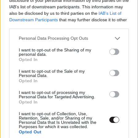
disclosure of your personal information by third parties on the
filmek kliséit sorakoztatták fel és még akciójelenettel is
szolgáltak. Végül a finálé maga is totálisan elszabadult
IAB’s list of downstream participants. This information may
vaddisznóként túr fel maga körül mindent és mindenkit:
also be disclosed by us to third parties on the
IAB’s List of
jó értelemben vett vadulásról van szó, ami szerencsére
Downstream Participants
that may further disclose it to other
arcon köpi a "
mindenki boldog, mindenki énekel
"-típusú
third parties.
happy endeket.
Please note that this website/app uses one or more Google
Personal Data Processing Opt Outs
services and may gather and store information including but
Legfőképp azoknak ajánlom ezt a filmet, akik bírják a
random taplóhumort (melyek kb. fifti-fifti arányban
not limited to your visit or usage behaviour. You may click to
I want to opt-out of the Sharing of my
personal data.
találnak be és tévesztenek célt), a filmes utalásokat, a
grant or deny consent to Google and its third-party tags to
Opted In
remekül kivitelezett látványvilágot és...a tojásokat. Meg
use your data for below specified purposes in below Google
az erőszakot és azt a tényt, hogy újra nézhetünk nagy,
consent section.
I want to opt-out of the Sale of my
dagi 18-as karikával fémjelzett magyar animációs filmet.
Personal Data.
Végül is apró öröm is örömnek számít. Érdemes még
Opted In
próbálkoznia ezzel a műfajjal a srácoknak, csak
I want to opt-out of processing my
legközelebb egy profibb, jobban összerakott
Personal Data for Targeted Advertising.
forgatókönyvvel kellene nekifutni. A tehetség ott van, a
Opted In
lelkesedés is, de az egyéb összetevők nincsenek még
meg maradéktalanul. És ezért kicsit vérzik a szívem.
I want to opt-out of Collection, Use,
https://www.youtube.com/watch?v=0p8zwnignH8
Retention, Sale, and/or Sharing of my
Personal Data that Is Unrelated with the
Purposes for which it was collected.
Opted Out