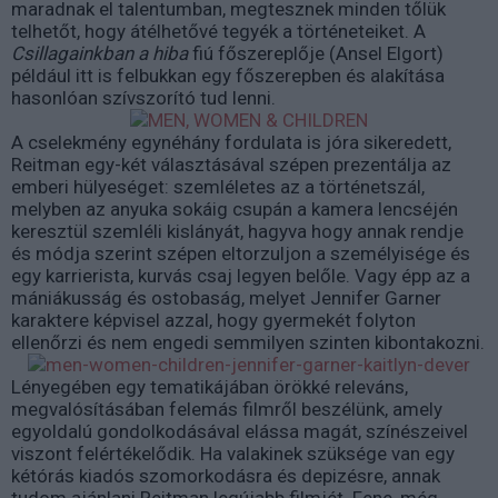
maradnak el talentumban, megtesznek minden tőlük
telhetőt, hogy átélhetővé tegyék a történeteiket. A
Csillagainkban a hiba
fiú főszereplője (Ansel Elgort)
például itt is felbukkan egy főszerepben és alakítása
hasonlóan szívszorító tud lenni.
A cselekmény egynéhány fordulata is jóra sikeredett,
Reitman egy-két választásával szépen prezentálja az
emberi hülyeséget: szemléletes az a történetszál,
melyben az anyuka sokáig csupán a kamera lencséjén
keresztül szemléli kislányát, hagyva hogy annak rendje
és módja szerint szépen eltorzuljon a személyisége és
egy karrierista, kurvás csaj legyen belőle. Vagy épp az a
mániákusság és ostobaság, melyet Jennifer Garner
karaktere képvisel azzal, hogy gyermekét folyton
ellenőrzi és nem engedi semmilyen szinten kibontakozni.
Lényegében egy tematikájában örökké releváns,
megvalósításában felemás filmről beszélünk, amely
egyoldalú gondolkodásával elássa magát, színészeivel
viszont felértékelődik. Ha valakinek szüksége van egy
kétórás kiadós szomorkodásra és depizésre, annak