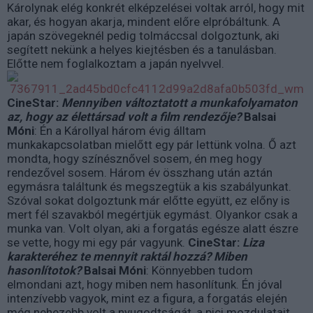
Károlynak elég konkrét elképzelései voltak arról, hogy mit
akar, és hogyan akarja, mindent előre elpróbáltunk. A
japán szövegeknél pedig tolmáccsal dolgoztunk, aki
segített nekünk a helyes kiejtésben és a tanulásban.
Előtte nem foglalkoztam a japán nyelvvel.
CineStar:
Mennyiben változtatott a munkafolyamaton
az, hogy az élettársad volt a film rendezője?
Balsai
Móni
: Én a Károllyal három évig álltam
munkakapcsolatban mielőtt egy pár lettünk volna. Ő azt
mondta, hogy színésznővel sosem, én meg hogy
rendezővel sosem. Három év összhang után aztán
egymásra találtunk és megszegtük a kis szabályunkat.
Szóval sokat dolgoztunk már előtte együtt, ez előny is
mert fél szavakból megértjük egymást. Olyankor csak a
munka van. Volt olyan, aki a forgatás egésze alatt észre
se vette, hogy mi egy pár vagyunk.
CineStar:
Liza
karakteréhez te mennyit raktál hozzá? Miben
hasonlítotok?
Balsai Móni
: Könnyebben tudom
elmondani azt, hogy miben nem hasonlítunk. Én jóval
intenzívebb vagyok, mint ez a figura, a forgatás elején
még nehezebb volt a nyugodtságát, a pici mozdulatait