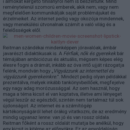
i álmokat kergető tinilányról nem is beszéltünk. Mind
reménytelenül szomorú emberek, akik nem, vagy nem
megfelelően kommunikálják saját problémájukat és
érzelmeiket. Az internet pedig vagy okozója mindennek,
vagy menekülési útvonalnak számít a való világ és a
felelősségek elől.
Reitman szándékai mindenképpen jóravalóak, ámbár
javarészt didaktikusak is. A
Férfiak, nők és gyerekek
bár
témájában ambiciózus és aktuális, mégsem képes elég
élesre fogni a drámát, inkább az óva intő ujját rázogatja
felénk, mondván hogy „
Vigyázzunk az internettel és
vigyázzunk gyerekeinkre.
”. Mindezt pedig olyan példákkal
prezentálva, melyek inkább tankönyvbeillőek, megfejelve
egy nagy adag morózussággal. Az sem használ, hogy
maga a téma kicsit el van koptatva, illetve ami lényeget
végül leszűr az egészből, szintén nem tartalmaz túl sok
újdonságot. Az internet és a számítógép
kártékonyságáról lehet órákig vitatkozni, de az eredmény
mindig ugyanaz lenne: van jó és van rossz oldala.
Reitman főként a rossz oldalát mutatja be anélkül, hogy
egy kicsit is kitérne az előnyökre. Ez az egyoldalúság