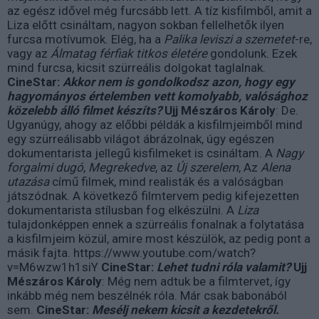
az egész idővel még furcsább lett. A tíz kisfilmből, amit a
Liza előtt csináltam, nagyon sokban fellelhetők ilyen
furcsa motívumok. Elég, ha a
Palika leviszi a szemetet
-re,
vagy az
Álmatag férfiak titkos életére
gondolunk. Ezek
mind furcsa, kicsit szürreális dolgokat taglalnak.
CineStar:
Akkor nem is gondolkodsz azon, hogy egy
hagyományos értelemben vett komolyabb, valósághoz
közelebb álló filmet készíts?
Ujj Mészáros Károly
: De.
Ugyanúgy, ahogy az előbbi példák a kisfilmjeimből mind
egy szürreálisabb világot ábrázolnak, úgy egészen
dokumentarista jellegű kisfilmeket is csináltam. A
Nagy
forgalmi dugó
,
Megrekedve
, az
Új szerelem
, Az
Alena
utazása
című filmek, mind realisták és a valóságban
játszódnak. A következő filmtervem pedig kifejezetten
dokumentarista stílusban fog elkészülni. A
Liza
tulajdonképpen ennek a szürreális fonalnak a folytatása
a kisfilmjeim közül, amire most készülök, az pedig pont a
másik fajta. https://www.youtube.com/watch?
v=M6wzw1h1siY
CineStar:
Lehet tudni róla valamit?
Ujj
Mészáros Károly
: Még nem adtuk be a filmtervet, így
inkább még nem beszélnék róla. Már csak babonából
sem.
CineStar:
Mesélj nekem kicsit a kezdetekről.