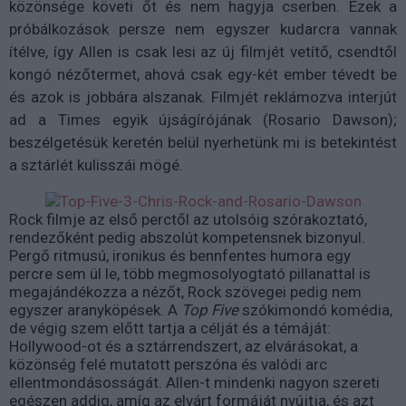
közönsége követi őt és nem hagyja cserben. Ezek a
próbálkozások persze nem egyszer kudarcra vannak
ítélve, így Allen is csak lesi az új filmjét vetítő, csendtől
kongó nézőtermet, ahová csak egy-két ember tévedt be
és azok is jobbára alszanak. Filmjét reklámozva interjút
ad a Times egyik újságírójának (Rosario Dawson);
beszélgetésük keretén belül nyerhetünk mi is betekintést
a sztárlét kulisszái mögé.
Rock filmje az első perctől az utolsóig szórakoztató,
rendezőként pedig abszolút kompetensnek bizonyul.
Pergő ritmusú, ironikus és bennfentes humora egy
percre sem ül le, több megmosolyogtató pillanattal is
megajándékozza a nézőt, Rock szövegei pedig nem
egyszer aranyköpések. A
Top Five
szókimondó komédia,
de végig szem előtt tartja a célját és a témáját:
Hollywood-ot és a sztárrendszert, az elvárásokat, a
közönség felé mutatott perszóna és valódi arc
ellentmondásosságát. Allen-t mindenki nagyon szereti
egészen addig, amíg az elvárt formáját nyújtja, és azt