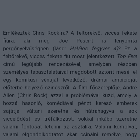
Emlékeztek Chris Rock-ra? A feltörekvő, vicces fekete
fiúra, aki még Joe Pesci-t is lenyomta
pergőnyelvűségben (lásd:
Halálos fegyver 4)
? Ez a
feltörekvő, vicces fekete fiú most jelentkezett
Top Five
című legújabb rendezésével, amelyben részben
személyes tapasztalataival megdobott sztorit mesél el
egy komikusi vénáját levetkőző, drámai ambícióját
előtérbe helyező színészről. A film főszereplője, Andre
Allen (Chris Rock) azzal a problémával küzd, amely a
hozzá hasonló, komédiával pénzt kereső emberek
sajátja: váltani szeretne és hátrahagyva a sok
viccelődést és tréfálkozást, sokkal inkább szeretne
valami fontosat letenni az asztalra. Valami komolyat,
valami elgondolkodtatót akar csinálni remélve, hogy