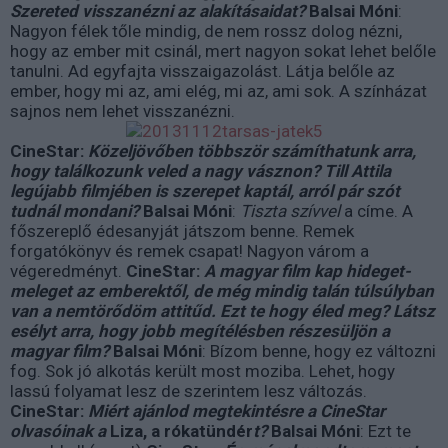
Szereted visszanézni az alakításaidat?
Balsai Móni
:
Nagyon félek tőle mindig, de nem rossz dolog nézni,
hogy az ember mit csinál, mert nagyon sokat lehet belőle
tanulni. Ad egyfajta visszaigazolást. Látja belőle az
ember, hogy mi az, ami elég, mi az, ami sok. A színházat
sajnos nem lehet visszanézni.
CineStar:
Közeljövőben többször számíthatunk arra,
hogy találkozunk veled a nagy vásznon? Till Attila
legújabb filmjében is szerepet kaptál, arról pár szót
tudnál mondani?
Balsai Móni
:
Tiszta szívvel
a címe. A
főszereplő édesanyját játszom benne. Remek
forgatókönyv és remek csapat! Nagyon várom a
végeredményt.
CineStar:
A magyar film kap hideget-
meleget az emberektől, de még mindig talán túlsúlyban
van a nemtörődöm attitűd. Ezt te hogy éled meg? Látsz
esélyt arra, hogy jobb megítélésben részesüljön a
magyar film?
Balsai Móni
: Bízom benne, hogy ez változni
fog. Sok jó alkotás került most moziba. Lehet, hogy
lassú folyamat lesz de szerintem lesz változás.
CineStar:
Miért ajánlod megtekintésre a CineStar
olvasóinak a
Liza, a rókatündér
t?
Balsai Móni
: Ezt te