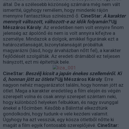
által. De a szélesebb közönség számára még nem vált
ismertté, úgyhogy remélem, hogy mindenki rájön
mennyire fantasztikus színésznő ő.
CineStar:
A karakter
mennyit változott, változott-e az idők folyamán?
Ujj
Mészáros Károly
: Az eredetiben nem volt ennyire finom
jelenség az ápolónő és nem is volt annyira kifejtve a
személye. Mindazok a dolgok, amikkel figurának ezt a
határozatlanságát, bizonytalanságát próbáltuk
magyarázni (lásd, hogy árvaházban nőtt fel), a karakter
fejlődését szolgálták. Az eredeti drámából ez teljesen
hiányzott, ezt mi építettük bele.
CineStar:
Beszélj kicsit a japán énekes szelleméről. Ki
ő, honnan jött az ötlete?
Ujj Mészáros Károly
: Erre
nagyon nehéz magyarázatot találni, hogy honnan jött az
ötlet. Maga a karakter eredetileg a film elején és végén
szerepelt volna és csak annyi szerepet szántam neki,
hogy különböző helyeken felbukkan, és nagy svunggal
énekel a főcímben. Később a Bálinttal elkezdtünk
gondolkodni, hogy tudunk-e vele kezdeni valamit.
Úgyhogy ha azt vesszük, egy kósza ötletből nőtte ki
magát a film egyik fontosabb szereplőjévé.
CineStar: