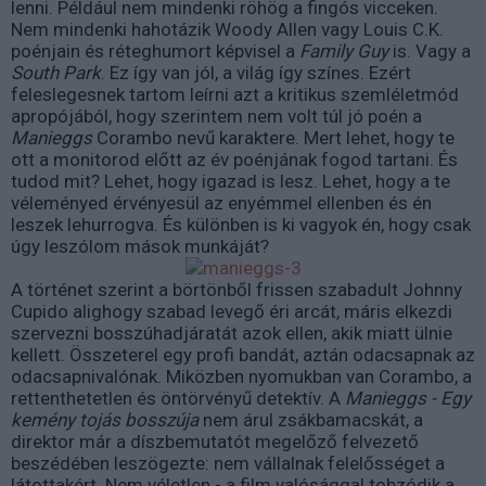
lenni. Például nem mindenki röhög a fingós vicceken.
Nem mindenki hahotázik Woody Allen vagy Louis C.K.
poénjain és réteghumort képvisel a
Family Guy
is. Vagy a
South Park
. Ez így van jól, a világ így színes. Ezért
feleslegesnek tartom leírni azt a kritikus szemléletmód
apropójából, hogy szerintem nem volt túl jó poén a
Manieggs
Corambo nevű karaktere. Mert lehet, hogy te
ott a monitorod előtt az év poénjának fogod tartani. És
tudod mit? Lehet, hogy igazad is lesz. Lehet, hogy a te
véleményed érvényesül az enyémmel ellenben és én
leszek lehurrogva. És különben is ki vagyok én, hogy csak
úgy leszólom mások munkáját?
A történet szerint a börtönből frissen szabadult Johnny
Cupido alighogy szabad levegő éri arcát, máris elkezdi
szervezni bosszúhadjáratát azok ellen, akik miatt ülnie
kellett. Összeterel egy profi bandát, aztán odacsapnak az
odacsapnivalónak. Miközben nyomukban van Corambo, a
rettenthetetlen és öntörvényű detektív. A
Manieggs - Egy
kemény tojás bosszúja
nem árul zsákbamacskát, a
direktor már a díszbemutatót megelőző felvezető
beszédében leszögezte: nem vállalnak felelősséget a
látottakért. Nem véletlen - a film valósággal tobzódik a