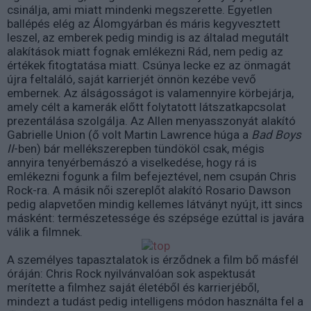
csinálja, ami miatt mindenki megszerette. Egyetlen
ballépés elég az Álomgyárban és máris kegyvesztett
leszel, az emberek pedig mindig is az általad megutált
alakítások miatt fognak emlékezni Rád, nem pedig az
értékek fitogtatása miatt. Csúnya lecke ez az önmagát
újra feltaláló, saját karrierjét önnön kezébe vevő
embernek. Az álságosságot is valamennyire körbejárja,
amely célt a kamerák előtt folytatott látszatkapcsolat
prezentálása szolgálja. Az Allen menyasszonyát alakító
Gabrielle Union (ő volt Martin Lawrence húga a
Bad Boys
II
-ben) bár mellékszerepben tündököl csak, mégis
annyira tenyérbemászó a viselkedése, hogy rá is
emlékezni fogunk a film befejeztével, nem csupán Chris
Rock-ra. A másik női szereplőt alakító Rosario Dawson
pedig alapvetően mindig kellemes látványt nyújt, itt sincs
másként: természetessége és szépsége ezúttal is javára
válik a filmnek.
A személyes tapasztalatok is érződnek a film bő másfél
óráján: Chris Rock nyilvánvalóan sok aspektusát
merítette a filmhez saját életéből és karrierjéből,
mindezt a tudást pedig intelligens módon használta fel a