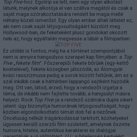
Top Five
-hoz. Egotrip se lett, nem egy olyan alkotást
látunk, melynek alkotója el van szállva magától és csak a
saját maga szórakoztatására rendelt be maga mellé
néhány közeli ismerőst. Egy olyan ember általi látlelet ez,
aki nem csak saját létjogosultságáért küzdött meg
Hollywood-ban, de feketeként plusz gondokat okozott
neki az, hogy egyáltalán megvesse a lábát a filmiparban.
Ez utóbbi is fontos, még ha a történet szempontjából
nem is annyira hangsúlyos szerepet kap filmjében: a
Top
Five
„
fekete film
”. Főszereplői fekete bőrűek (egy-kettő
kivételével), fekete közegben játszódik, az Álomgyár
kvázi rasszizmusa pedig a sorok között feltűnik, ám ez a
szál inkább csak a háttérben lappangó sejtként húzódik
meg. Ott van, látod, érzed, hogy a rendezőt izgatja a
téma, de inkább nem fejtette tovább, a hangsúlyt másra
helyezi. Rock
Top Five
-ja a rendező számára dupla sikert
jelent: úgy bizonyítja humorának létjogosultságát, hogy
közben elgondolkodtató témát dob fel a nézőnek.
Öncélúság nélküli trágárkodással tarkított, közhelyeket
ügyesen kerülő szerzői film született, amelynek őszinte
humora, hiteles, autentikus karakterei és dialógjai
garantálják a jó időtöltést.
U.i.: a hitelesség kedvéért