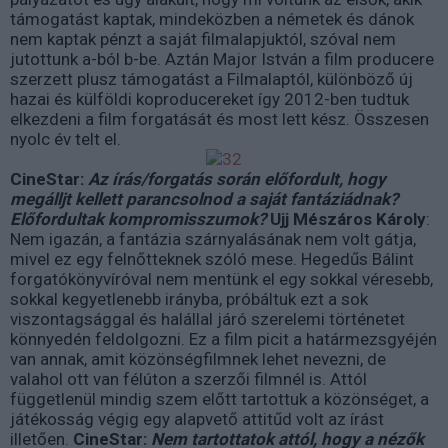
támogatást kaptak, mindeközben a németek és dánok
nem kaptak pénzt a saját filmalapjuktól, szóval nem
jutottunk a-ból b-be. Aztán Major István a film producere
szerzett plusz támogatást a Filmalaptól, különböző új
hazai és külföldi koproducereket így 2012-ben tudtuk
elkezdeni a film forgatását és most lett kész. Összesen
nyolc év telt el.
CineStar:
Az írás/forgatás során előfordult, hogy
megálljt kellett parancsolnod a saját fantáziádnak?
Előfordultak kompromisszumok?
Ujj Mészáros Károly
:
Nem igazán, a fantázia szárnyalásának nem volt gátja,
mivel ez egy felnőtteknek szóló mese. Hegedűs Bálint
forgatókönyvíróval nem mentünk el egy sokkal véresebb,
sokkal kegyetlenebb irányba, próbáltuk ezt a sok
viszontagsággal és halállal járó szerelemi történetet
könnyedén feldolgozni. Ez a film picit a határmezsgyéjén
van annak, amit közönségfilmnek lehet nevezni, de
valahol ott van félúton a szerzői filmnél is. Attól
függetlenül mindig szem előtt tartottuk a közönséget, a
játékosság végig egy alapvető attitűd volt az írást
illetően.
CineStar:
Nem tartottatok attól, hogy a nézők