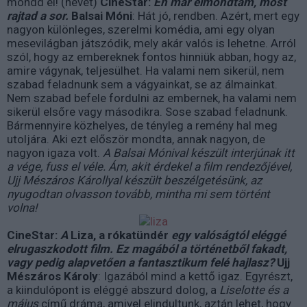
mondd el! (nevet)
CineStar:
Én már elmondtam, most
rajtad a sor.
Balsai Móni
: Hát jó, rendben. Azért, mert egy
nagyon különleges, szerelmi komédia, ami egy olyan
mesevilágban játszódik, mely akár valós is lehetne. Arról
szól, hogy az embereknek fontos hinniük abban, hogy az,
amire vágynak, teljesülhet. Ha valami nem sikerül, nem
szabad feladnunk sem a vágyainkat, se az álmainkat.
Nem szabad befele fordulni az embernek, ha valami nem
sikerül elsőre vagy másodikra. Sose szabad feladnunk.
Bármennyire közhelyes, de tényleg a remény hal meg
utoljára. Aki ezt először mondta, annak nagyon, de
nagyon igaza volt.
A Balsai Mónival készült interjúnak itt
a vége, fuss el véle. Ám, akit érdekel a film rendezőjével,
Ujj Mészáros Károllyal készült beszélgetésünk, az
nyugodtan olvasson tovább, mintha mi sem történt
volna!
CineStar:
A
Liza, a rókatündér
egy valóságtól eléggé
elrugaszkodott film. Ez magából a történetből fakadt,
vagy pedig alapvetően a fantasztikum felé hajlasz?
Ujj
Mészáros Károly
: Igazából mind a kettő igaz. Egyrészt,
a kiindulópont is eléggé abszurd dolog, a
Liselotte és a
május
című dráma, amivel elindultunk, aztán lehet, hogy