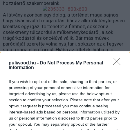
hozzáértő szakembereink.
A látvány azonban egy dolog, a történet maga sajnos
hagy kívánnivalót maga után: bár az alkotók ténylegesen
kreáltak egy igazi történetet a filmhez, sokszor a
cselekmény túlcsordul a műkeménykedéstől, a sok
trágárkodástól és öncélúvá válik. Bár más művek
paródiáját szerette volna nyújtani, sokszor ez a fegyver
saját maga ellen fordul. Hiába az ötletek, hiába a jó
látvány, az egész a végére fantáziátlanná válik, mert sem
a poénokat, sem a történéseket nem vagy csak nagy
puliwood.hu -
Do Not Process My Personal
nehezen tudták a helyükre tenni és erőltetettnek tűnnek.
Information
Mindezt pedig nem mindig képes kompenzálni maga a
látvány és az, hogy látjuk: maguk az alkotók élvezték a
If you wish to opt-out of the sale, sharing to third parties, or
munkát és szívesen dolgoztak rajta. Sovány vigasz
processing of your personal or sensitive information for
nekünk, nézőknek. Másrészről viszont mégiscsak jár a
targeted advertising by us, please use the below opt-out
vállveregetés, mert akadnak ihletett pillanatok, amik
section to confirm your selection. Please note that after your
alapján tényleg eszünkbe juthat a jófajta amerikai tirpák-
opt-out request is processed you may continue seeing
humor. Ilyen az általam kicsit offenzívnek tartott, de
interest-based ads based on personal information utilized by
megmosolyogtató Parkinson-kóros nagypapa
us or personal information disclosed to third parties prior to
dobszólója a metálkoncerten. Vagy kiemelhetjük a
your opt-out. You may separately opt-out of the further
bankrablós jelenetet is, ahol az amerikai bankrablós