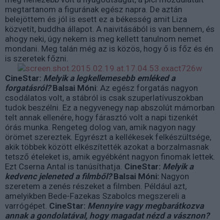
megtartanom a figurának egész napra. De aztán
belejöttem és jól is esett ez a békesség amit Liza
közvetít, buddha állapot. A naivitásából is van bennem, és
ahogy neki, úgy nekem is meg kellett tanulnom nemet
mondani. Meg talán még az is közös, hogy ő is főz és én
is szeretek főzni.
CineStar:
Melyik a legkellemesebb emléked a
forgatásról?
Balsai Móni
: Az egész forgatás nagyon
csodálatos volt, a stábról is csak szuperlatívuszokban
tudok beszélni. Ez a negyvenegy nap abszolút mámorban
telt annak ellenére, hogy fárasztó volt a napi tizenkét
órás munka. Rengeteg dolog van, amik nagyon nagy
örömet szereztek. Egyrészt a kellékesek felkészültsége,
akik többek között elkészítették azokat a borzalmasnak
tetsző ételeket is, amik egyébként nagyon finomak lettek.
Ezt Cserna Antal is tanúsíthatja.
CineStar:
Melyik a
kedvenc jeleneted a filmből?
Balsai Móni:
Nagyon
szeretem a zenés részeket a filmben. Például azt,
amelyikben Bede-Fazekas Szabolcs megszereli a
varrógépet.
CineStar:
Mennyire vagy megbarátkozva
annak a gondolatával, hogy magadat nézd a vásznon?