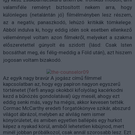
valamiféle reményt biztosított nekem arra, hogy
különleges (netalántán jó) filmélményben lesz részem,
az a negatív, panaszkodó, lehúzó kritikák tömkelege.
Abból indulva ki, hogy eddig idén sok esetben ellenkező
véleménnyel voltam azon filmekről, melyeket a szakma
előszeretettel gúnyolt és szidott (lásd: Csak Isten
bocsáthat meg, és félig-meddig a Föld után), azt hiszem
jogosan voltam bizakodó.
Az egyik nagy bravúr A jogász című filmmel
kapcsolatban az, hogy egy papíron nagyon egyszerű
történetet (férfi anyagi okokból kifolyólag kacérkodni
kezd a bűnözés gondolatával) úgy mesél, ahogy ezt
eddig senki más, vagy ha mégis, akkor kevesen tették.
Cormac McCarthy eredeti forgatókönyve szikár, abszurd
világot ábrázol, melyben az alvilág nem ismer
könyörületet, és amiben egyetlen ballépés egy hurkot
képez a nyakad körül, amiből lehetetlen kibújnod, mert
minél jobban próbálkozol, csak annál szorosabb lesz. Ezt