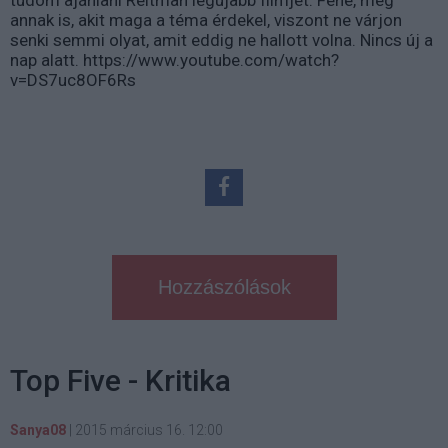
tudom ajánlani Reitman legújabb filmjét. Fene, még
annak is, akit maga a téma érdekel, viszont ne várjon
senki semmi olyat, amit eddig ne hallott volna. Nincs új a
nap alatt. https://www.youtube.com/watch?
v=DS7uc8OF6Rs
Hozzászólások
Top Five - Kritika
Sanya08
|
2015 március 16. 12:00