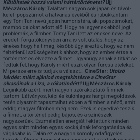
Kiötöltetek hozzá valami háttértörténetet?
Ujj
Mészáros Károly
: Találtam nagyon sok japán és távol-
keleti popszámot a hatvanas évekből és rábukkantam
egy Toni Tani nevű japán humoristára, aki popszámokat,
mambó dalokat adott elő. Hogy ne legyenek ebből jogi
problémák, a filmben Tomy Tani lett az énekes neve. Az
eredeti forgatókönyvben arra is volt utalás, hogy az
énekes hogy halt meg, később úgy éreztük, hogy ez nem
feltétlenül szükségeltetik ahhoz, hogy az ember értse a
történetet és élvezze a filmet. Ugyanúgy annak a titkát se
fedtük fel, hogy Károly miért eszik olyan furcsa ételeket.
Mi persze erre is tudjuk a választ…
CineStar:
Utolsó
kérdés: miért ajánlod megtekintésre a CineStar
olvasóinak a Liza, a rókatündért?
Ujj Mészáros Károly
:
Leginkább azért, mert nagyon szórakoztató filmnek
tartom. Látványos, képi és különleges hangi megoldások
terén olyasmit tapasztalhat ebben a filmben a néző, amit
eddig magyar filmben még nem. Ezek is egyedivé teszik
a filmet, a történet pedig bájos, és a színészek
nagyszerűek. Eszméletlen energiát fektettünk minden
egyes snitt minden egyes kockájának leforgatásába és
vágásába is. Talán ez a nagyon komoly odafigyelés
látszik a filmen: hogy valami nagyon jót akartunk csinálni.