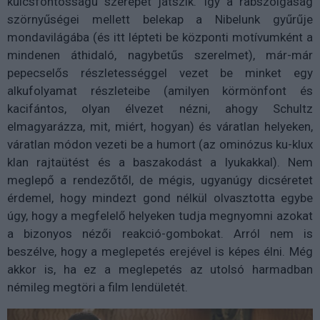
kulcsfontosságú szerepet játszik. Így a rabszolgaság
szörnyűségei mellett belekap a Nibelunk gyűrűje
mondavilágába (és itt lépteti be központi motívumként a
mindenen áthidaló, nagybetűs szerelmet), már-már
pepecselős részletességgel vezet be minket egy
alkufolyamat részleteibe (amilyen körmönfont és
kacifántos, olyan élvezet nézni, ahogy Schultz
elmagyarázza, mit, miért, hogyan) és váratlan helyeken,
váratlan módon vezeti be a humort (az ominózus ku-klux
klan rajtaütést és a baszakodást a lyukakkal). Nem
meglepő a rendezőtől, de mégis, ugyanúgy dicséretet
érdemel, hogy mindezt gond nélkül olvasztotta egybe
úgy, hogy a megfelelő helyeken tudja megnyomni azokat
a bizonyos nézői reakció-gombokat. Arról nem is
beszélve, hogy a meglepetés erejével is képes élni. Még
akkor is, ha ez a meglepetés az utolsó harmadban
némileg megtöri a film lendületét.