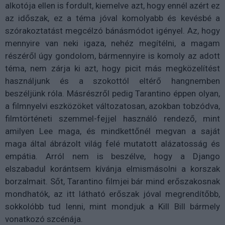
alkotója ellen is fordult, kiemelve azt, hogy ennél azért ez
az időszak, ez a téma jóval komolyabb és kevésbé a
szórakoztatást megcélzó bánásmódot igényel. Az, hogy
mennyire van neki igaza, nehéz megítélni, a magam
részéről úgy gondolom, bármennyire is komoly az adott
téma, nem zárja ki azt, hogy picit más megközelítést
használjunk és a szokottól eltérő hangnemben
beszéljünk róla. Másrészről pedig Tarantino éppen olyan,
a filmnyelvi eszközöket változatosan, azokban tobzódva,
filmtörténeti szemmel-fejjel használó rendező, mint
amilyen Lee maga, és mindkettőnél megvan a saját
maga által ábrázolt világ felé mutatott alázatosság és
empátia. Arról nem is beszélve, hogy a Django
elszabadul korántsem kívánja elmismásolni a korszak
borzalmait. Sőt, Tarantino filmjei bár mind erőszakosnak
mondhatók, az itt látható erőszak jóval megrendítőbb,
sokkolóbb tud lenni, mint mondjuk a Kill Bill bármely
vonatkozó szcénája.