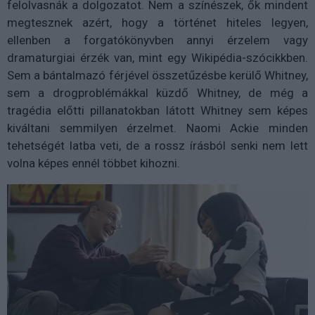
felolvasnák a dolgozatot. Nem a színészek, ők mindent
megtesznek azért, hogy a történet hiteles legyen,
ellenben a forgatókönyvben annyi érzelem vagy
dramaturgiai érzék van, mint egy Wikipédia-szócikkben.
Sem a bántalmazó férjével összetűzésbe kerülő Whitney,
sem a drogproblémákkal küzdő Whitney, de még a
tragédia előtti pillanatokban látott Whitney sem képes
kiváltani semmilyen érzelmet. Naomi Ackie minden
tehetségét latba veti, de a rossz írásból senki nem lett
volna képes ennél többet kihozni.