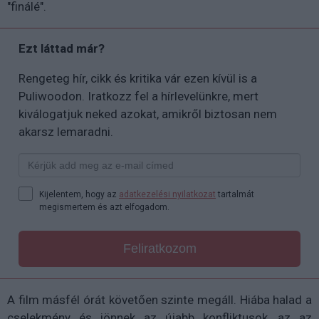
"finálé".
Ezt láttad már?
Rengeteg hír, cikk és kritika vár ezen kívül is a
Puliwoodon. Iratkozz fel a hírlevelünkre, mert
kiválogatjuk neked azokat, amikről biztosan nem
akarsz lemaradni.
Kijelentem, hogy az
adatkezelési nyilatkozat
tartalmát
megismertem és azt elfogadom.
Feliratkozom
A film másfél órát követően szinte megáll. Hiába halad a
cselekmény és jönnek az újabb konfliktusok, az az