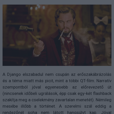
A Django elszabadul nem csupán az erőszakábrázolás
és a téma miatt más picit, mint a többi QT-film. Narratív
szempontból jóval egyenesebb az előrevezető út
(nincsenek időbeli ugrálások, épp csak egy-két flashback
szakítja meg a cselekmény zavartalan menetét). Némileg
mesébe illőbb a történet. A szerelmi szál eddig a
rendezőnél soha nem látott hangsúlyt kap. Jóval