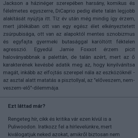
Jackson a házinéger szerepében harsány, komikus és
félelmetes egyszerre, DiCaprio pedig élete talán legjobb
alakítását nyújtja itt. Tíz év után még mindig így érzem,
mert játékában ott van egy egész élet elkényeztetett
zsúrpubisága, ott van az alapoktól mentes sznobizmus
és egyfajta gyermeki butasággal karöltött féktelen
agresszió. Egyedül Jamie Foxxot érzem picit
haloványabbnak a palettán, de talán azért, mert az ő
karakterének kevésbé adatik meg az, hogy kinyilvánítsa
magát, inkább az elfojtás szerepel nála az eszközöknél -
az asztal alatt matatás a pisztollyal, az "előveszem, nem-
veszem-elő"-dilemmája.
Ezt láttad már?
Rengeteg hír, cikk és kritika vár ezen kívül is a
Puliwoodon. Iratkozz fel a hírlevelünkre, mert
kiválogatjuk neked azokat, amikről biztosan nem