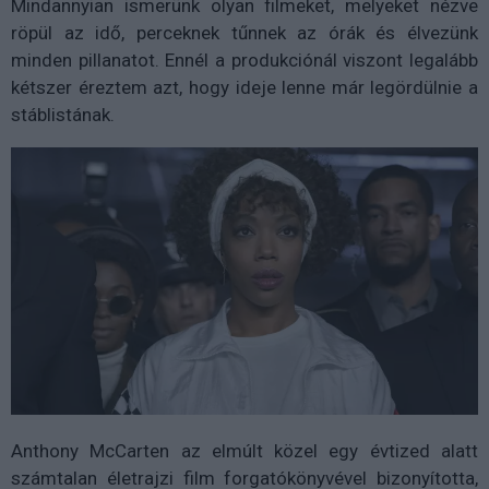
Mindannyian ismerünk olyan filmeket, melyeket nézve
röpül az idő, perceknek tűnnek az órák és élvezünk
minden pillanatot. Ennél a produkciónál viszont legalább
kétszer éreztem azt, hogy ideje lenne már legördülnie a
stáblistának.
Anthony McCarten az elmúlt közel egy évtized alatt
számtalan életrajzi film forgatókönyvével bizonyította,