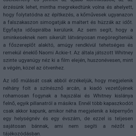
érzésünk lehet, mintha megrekedtünk volna és ahelyett,
hogy folytatódna az építkezés, a kőművesek ugyanazon
a falszakaszon simogatják a maltert és húzzák az időt.
Egyfajta időspirálba kerülünk. Az sem segít, hogy a
sminkeseknek nem sikerült látványosan megöregíteniük
a főszereplőt alakító, amúgy rendkívül tehetséges és
remekül éneklő Naomi Ackie-t. Az általa játszott Whitney
szinte ugyanúgy néz ki a film elején, huszonévesen, mint
a végén, közel az ötvenhez.
Az idő múlását csak abból érzékeljük, hogy megjelenik
néhány folt a színésznő arcán, a kiadó vezetőjének
rohamosan fogynak a hajszálai és Whitney kislánya
felnő, egyik pillanatról a másikra. Ennél több kapaszkodót
csak akkor kapunk, amikor néha megjelenik a képernyőn
egy helységnév és egy évszám, de ezzel is teljesen
sajátosan bánnak, ami nem segíti a nézőt a
tájékozódásban.