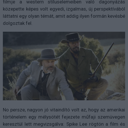
filmje a western stíluselemeiben való dagonyázás
közepette képes volt egyedi, izgalmas, új perspektívából
láttatni egy olyan témát, amit addig ilyen formán kevésbé
dolgoztak fel.
No persze, nagyon jó vitaindító volt az, hogy az amerikai
történelem egy mélysötét fejezete műfaji szemüvegen
keresztül lett megvizsgálva: Spike Lee rögtön a film és