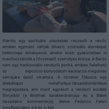
Iñárritu egy spirituális utazásban részesíti a nézőt,
amiben egymást váltják Silverio szürreális álomképei
hétköznapi élményeivel, amikor kvázi gyakorlatban is
manifesztálódik a főszereplő személyes krízise. A Bardo
nem egy tradicionális rendezői portré, amiben fellelhető
az expozíció-bonyodalom-karatarzis-megoldás
sémájára épülő struktúra. A történet fókusza egy
lélekállapot metaforikus-társadalomkritikus
megragadása, ami merít egyrészt a rendező korábbi
filmjeiből (a Birdman karakterdrámája és a Bábel
társadalmi kommentárja), illetve Federico Fellini
önreflexiójából, a 8 és ½-ből.