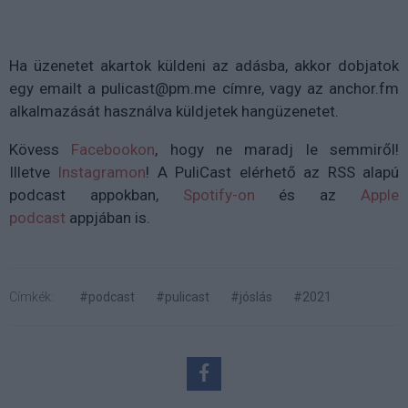
Ha üzenetet akartok küldeni az adásba, akkor dobjatok
egy emailt a pulicast@pm.me címre, vagy az anchor.fm
alkalmazását használva küldjetek hangüzenetet.
Kövess
Facebookon
, hogy ne maradj le semmiről!
Illetve
Instagramon
!
A PuliCast elérhető az RSS alapú
podcast appokban,
Spotify-on
és az
Apple
podcast
appjában is.
Címkék:
#podcast
#pulicast
#jóslás
#2021