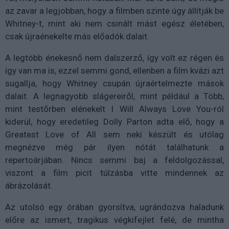
az zavar a legjobban, hogy a filmben szinte úgy állítják be
Whitney-t, mint aki nem csinált mást egész életében,
csak újraénekelte más előadók dalait.
A legtöbb énekesnő nem dalszerző, így volt ez régen és
így van ma is, ezzel semmi gond, ellenben a film kvázi azt
sugallja, hogy Whitney csupán újraértelmezte mások
dalait. A legnagyobb slágereiről, mint például a Több,
mint testőrben elénekelt I Will Always Love You-ról
kiderül, hogy eredetileg Dolly Parton adta elő, hogy a
Greatest Love of All sem neki készült és utólag
megnézve még pár ilyen nótát találhatunk a
repertoárjában. Nincs semmi baj a feldolgozással,
viszont a film picit túlzásba vitte mindennek az
ábrázolását.
Az utolsó egy órában gyorsítva, ugrándozva haladunk
előre az ismert, tragikus végkifejlet felé, de mintha