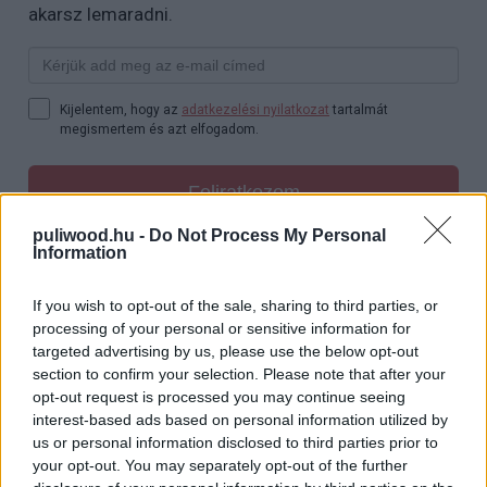
akarsz lemaradni.
Kijelentem, hogy az
adatkezelési nyilatkozat
tartalmát
megismertem és azt elfogadom.
Feliratkozom
puliwood.hu -
Do Not Process My Personal
Information
Picit azt is éreztem, hogy Tarantino az arányokat
elvétette nála, több idő kellett volna a játékidőből ahhoz,
If you wish to opt-out of the sale, sharing to third parties, or
hogy lássuk, miként válik egyszerű szolgából
processing of your personal or sensitive information for
fegyverforgató hős. Ezt tíz éve is így éreztem és most,
targeted advertising by us, please use the below opt-out
section to confirm your selection. Please note that after your
újranézéskor is ugyanez fogalmazódott meg bennem.
opt-out request is processed you may continue seeing
De ez csupán apróságnak tűnik a nagy egészhez képest.
interest-based ads based on personal information utilized by
Ettől még Django vagány, a film végi leszámolása
us or personal information disclosed to third parties prior to
katartikus (mind a kettő, a maguk pompás
your opt-out. You may separately opt-out of the further