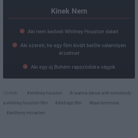
Kinek Nem
Aki nem kedveli Whitney Houston dalait
Aki szereti, he egy film kivált belőle valamilyen
érzelmet
Aki egy új Bohém rapszódiára vágyik
Címkék:
#whitney houston
#i wanna dance with somebody -
a whitney houston-film
#életrajzi film
#kasi lemmons
#anthony mccarten