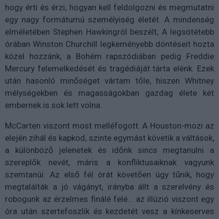
hogy érti és érzi, hogyan kell feldolgozni és megmutatni
egy nagy formátumú személyiség életét. A mindenség
elméletében Stephen Hawkingról beszélt, A legsötétebb
órában Winston Churchill legkeményebb döntéseit hozta
közel hozzánk, a Bohém rapszódiában pedig Freddie
Mercury felemelkedését és tragédiáját tárta elénk. Ezek
után hasonló minőséget vártam tőle, hiszen Whitney
mélységekben és magasságokban gazdag élete két
embernek is sok lett volna.
McCarten viszont most melléfogott. A Houston-mozi az
elején zihál és kapkod, szinte egymást követik a váltások,
a különböző jelenetek és időnk sincs megtanulni a
szereplők nevét, máris a konfliktusaiknak vagyunk
szemtanúi. Az első fél órát követően úgy tűnik, hogy
megtalálták a jó vágányt, irányba állt a szerelvény és
robogunk az érzelmes finálé felé… az illúzió viszont egy
óra után szertefoszlik és kezdetét vesz a kínkeserves