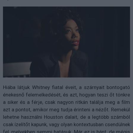
Hiába látjuk Whitney fiatal éveit, a szárnyait bontogató
énekesnő felemelkedését, és azt, hogyan teszi őt tönkre
a siker és a férje, csak nagyon ritkán találja meg a film
azt a pontot, amikor meg tudja érinteni a nézőt. Remekül
lehetne használni Houston dalait, de a legtöbb számból
csak ízelítőt kapunk, vagy olyan kontextusban csendülnek
fel, melyekben semmi hatásuk. Már ez is bánt, de mégis