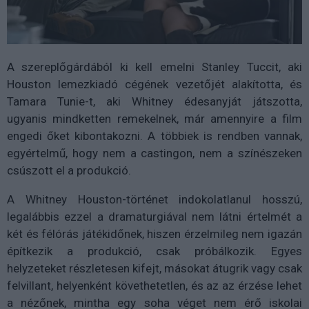
A szereplőgárdából ki kell emelni Stanley Tuccit, aki
Houston lemezkiadó cégének vezetőjét alakította, és
Tamara Tunie-t, aki Whitney édesanyját játszotta,
ugyanis mindketten remekelnek, már amennyire a film
engedi őket kibontakozni. A többiek is rendben vannak,
egyértelmű, hogy nem a castingon, nem a színészeken
csúszott el a produkció.
A Whitney Houston-történet indokolatlanul hosszú,
legalábbis ezzel a dramaturgiával nem látni értelmét a
két és félórás játékidőnek, hiszen érzelmileg nem igazán
építkezik a produkció, csak próbálkozik. Egyes
helyzeteket részletesen kifejt, másokat átugrik vagy csak
felvillant, helyenként követhetetlen, és az az érzése lehet
a nézőnek, mintha egy soha véget nem érő iskolai