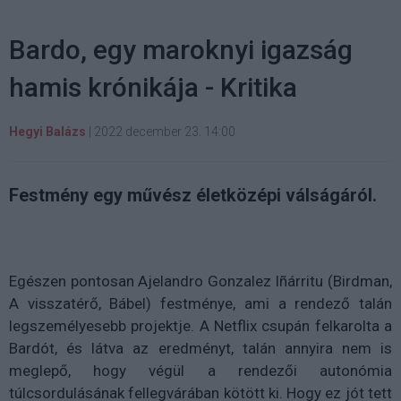
Bardo, egy maroknyi igazság
hamis krónikája - Kritika
Hegyi Balázs
|
2022 december 23. 14:00
Festmény egy művész életközépi válságáról.
Egészen pontosan Ajelandro Gonzalez Iñárritu (Birdman,
A visszatérő, Bábel) festménye, ami a rendező talán
legszemélyesebb projektje. A Netflix csupán felkarolta a
Bardót, és látva az eredményt, talán annyira nem is
meglepő, hogy végül a rendezői autonómia
túlcsordulásának fellegvárában kötött ki. Hogy ez jót tett