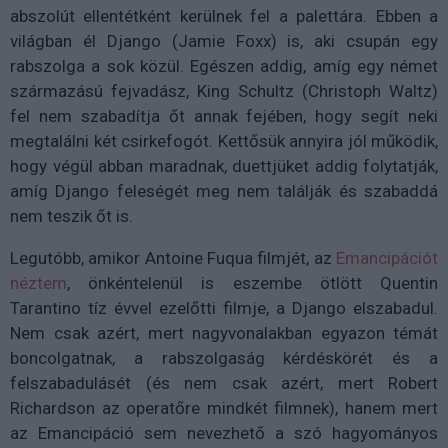
abszolút ellentétként kerülnek fel a palettára. Ebben a
világban él Django (Jamie Foxx) is, aki csupán egy
rabszolga a sok közül. Egészen addig, amíg egy német
származású fejvadász, King Schultz (Christoph Waltz)
fel nem szabadítja őt annak fejében, hogy segít neki
megtalálni két csirkefogót. Kettősük annyira jól működik,
hogy végül abban maradnak, duettjüket addig folytatják,
amíg Django feleségét meg nem találják és szabaddá
nem teszik őt is.
Legutóbb, amikor Antoine Fuqua filmjét, az
Emancipációt
néztem
, önkéntelenül is eszembe ötlött Quentin
Tarantino tíz évvel ezelőtti filmje, a Django elszabadul.
Nem csak azért, mert nagyvonalakban egyazon témát
boncolgatnak, a rabszolgaság kérdéskörét és a
felszabadulásét (és nem csak azért, mert Robert
Richardson az operatőre mindkét filmnek), hanem mert
az Emancipáció sem nevezhető a szó hagyományos