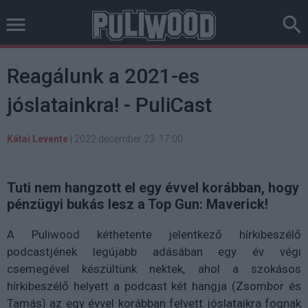
Reagálunk a 2021-es
jóslatainkra! - PuliCast
Kátai Levente
|
2022 december 23. 17:00
Tuti nem hangzott el egy évvel korábban, hogy
pénzügyi bukás lesz a Top Gun: Maverick!
A Puliwood kéthetente jelentkező hírkibeszélő
podcastjének legújabb adásában egy év végi
csemegével készültünk nektek, ahol a szokásos
hírkibeszélő helyett a podcast két hangja (Zsombor és
Tamás) az egy évvel korábban felvett jóslataikra fognak