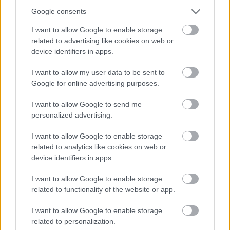
Google consents
I Wanna Dance with Somebody
I want to allow Google to enable storage
- A Whitney Houston-film -
related to advertising like cookies on web or
device identifiers in apps.
Kritika
I want to allow my user data to be sent to
Google for online advertising purposes.
Jasinka Ádám
|
2022 december 23. 20:00
I want to allow Google to send me
personalized advertising.
Nem sokat hezitáltam, amikor megkérdezték,
lenne-e kedvem menni a Whitney Houstonról
I want to allow Google to enable storage
szóló életrajzi film premierjére.
related to analytics like cookies on web or
device identifiers in apps.
I want to allow Google to enable storage
related to functionality of the website or app.
Ismerve Whitney Houston életét, egy megindító filmre
számítottam, egy olyan alkotásra, amelynek végén
I want to allow Google to enable storage
egyszerre fújja orrát és törölgeti könnyes szemeit a
related to personalization.