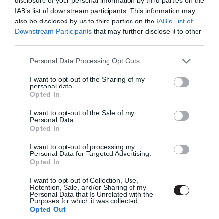
vérgejzírjeivel), ahogyan áll az omladozó, lángokban álló
disclosure of your personal information by third parties on the
IAB’s list of downstream participants. This information may
ház előtt mosolyogva, szerethető piperkőc módjára,
also be disclosed by us to third parties on the
IAB’s List of
amint tapsol neki kitörő örömmel Broomhilda (Kerry
Downstream Participants
that may further disclose it to other
Washington kis szerepben van, karaktere inkább
third parties.
szimbolikus, de élénk jelenség).
Please note that this website/app uses one or more Google
Personal Data Processing Opt Outs
services and may gather and store information including but
Mindent figyelembe véve így tíz év után is elmondhatom
not limited to your visit or usage behaviour. You may click to
I want to opt-out of the Sharing of my
erről a filmről azt, hogy piszkosul szórakoztató és
personal data.
grant or deny consent to Google and its third-party tags to
bravúros darab. Boldogat neki!
Opted In
use your data for below specified purposes in below Google
consent section.
I want to opt-out of the Sale of my
Personal Data.
Opted In
Címkék:
#quentin tarantino
#django elszabadul
#django
I want to opt-out of processing my
unchained
#jamie foxx
#christoph waltz
#leonardo
Personal Data for Targeted Advertising.
Opted In
dicaprio
#samuel l. jackson
I want to opt-out of Collection, Use,
Retention, Sale, and/or Sharing of my
Personal Data that Is Unrelated with the
Purposes for which it was collected.
Opted Out