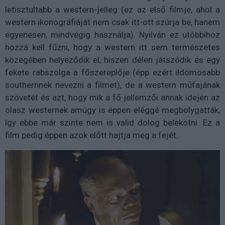
letisztultabb a western-jelleg (ez az első filmje, ahol a
western ikonográfiáját nem csak itt-ott szúrja be, hanem
egyenesen, mindvégig használja). Nyilván ez utóbbihoz
hozzá kell fűzni, hogy a western itt sem természetes
közegében helyeződik el, hiszen délen játszódik és egy
fekete rabszolga a főszereplője (épp ezért ildomosabb
southernnek nevezni a filmet), de a western műfajának
szövetét és azt, hogy mik a fő jellemzői annak idején az
olasz westernek amúgy is éppen eléggé megbolygatták,
így ebbe már szinte nem is valid dolog belekötni. Ez a
film pedig éppen azok előtt hajtja meg a fejét.