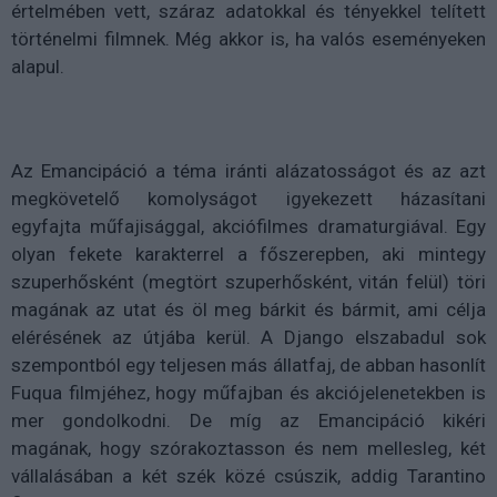
értelmében vett, száraz adatokkal és tényekkel telített
történelmi filmnek. Még akkor is, ha valós eseményeken
alapul.
Az Emancipáció a téma iránti alázatosságot és az azt
megkövetelő komolyságot igyekezett házasítani
egyfajta műfajisággal, akciófilmes dramaturgiával. Egy
olyan fekete karakterrel a főszerepben, aki mintegy
szuperhősként (megtört szuperhősként, vitán felül) töri
magának az utat és öl meg bárkit és bármit, ami célja
elérésének az útjába kerül. A Django elszabadul sok
szempontból egy teljesen más állatfaj, de abban hasonlít
Fuqua filmjéhez, hogy műfajban és akciójelenetekben is
mer gondolkodni. De míg az Emancipáció kikéri
magának, hogy szórakoztasson és nem mellesleg, két
vállalásában a két szék közé csúszik, addig Tarantino