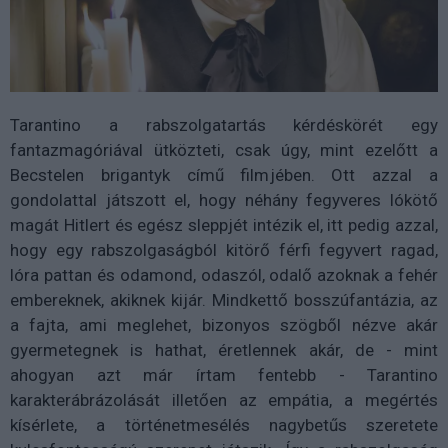
Tarantino a rabszolgatartás kérdéskörét egy
fantazmagóriával ütközteti, csak úgy, mint ezelőtt a
Becstelen brigantyk című filmjében. Ott azzal a
gondolattal játszott el, hogy néhány fegyveres lókötő
magát Hitlert és egész sleppjét intézik el, itt pedig azzal,
hogy egy rabszolgaságból kitörő férfi fegyvert ragad,
lóra pattan és odamond, odaszól, odalő azoknak a fehér
embereknek, akiknek kijár. Mindkettő bosszúfantázia, az
a fajta, ami meglehet, bizonyos szögből nézve akár
gyermetegnek is hathat, éretlennek akár, de - mint
ahogyan azt már írtam fentebb - Tarantino
karakterábrázolását illetően az empátia, a megértés
kísérlete, a történetmesélés nagybetűs szeretete