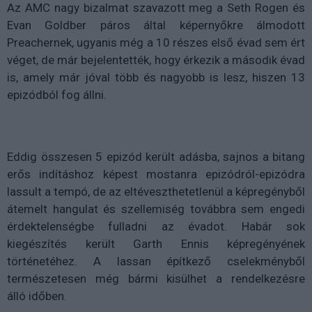
Az AMC nagy bizalmat szavazott meg a Seth Rogen és
Evan Goldber páros által képernyőkre álmodott
Preachernek, ugyanis még a 10 részes első évad sem ért
véget, de már bejelentették, hogy érkezik a második évad
is, amely már jóval több és nagyobb is lesz, hiszen 13
epizódból fog állni.
Eddig összesen 5 epizód került adásba, sajnos a bitang
erős indításhoz képest mostanra epizódról-epizódra
lassult a tempó, de az eltéveszthetetlenül a képregényből
átemelt hangulat és szellemiség továbbra sem engedi
érdektelenségbe fulladni az évadot. Habár sok
kiegészítés került Garth Ennis képregényének
történetéhez. A lassan építkező cselekményből
természetesen még bármi kisülhet a rendelkezésre
álló időben.