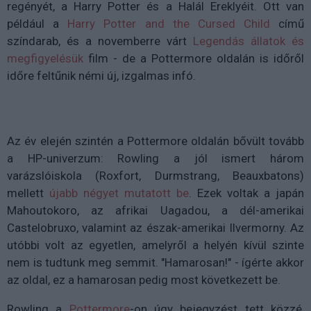
regényét, a Harry Potter és a Halál Ereklyéit. Ott van
például a
Harry Potter and the Cursed Child
című
színdarab, és a novemberre várt
Legendás állatok és
megfigyelésük
film - de a Pottermore oldalán is időről
időre feltűnik némi új, izgalmas infó.
Az év elején szintén a Pottermore oldalán bővült tovább
a HP-univerzum: Rowling a jól ismert három
varázslóiskola (Roxfort, Durmstrang, Beauxbatons)
mellett
újabb négyet mutatott be
. Ezek voltak a japán
Mahoutokoro, az afrikai Uagadou, a dél-amerikai
Castelobruxo, valamint az észak-amerikai Ilvermorny. Az
utóbbi volt az egyetlen, amelyről a helyén kívül szinte
nem is tudtunk meg semmit. "Hamarosan!" - ígérte akkor
az oldal, ez a hamarosan pedig most következett be.
Rowling a
Pottermore
-on úgy bejegyzést tett közzé,