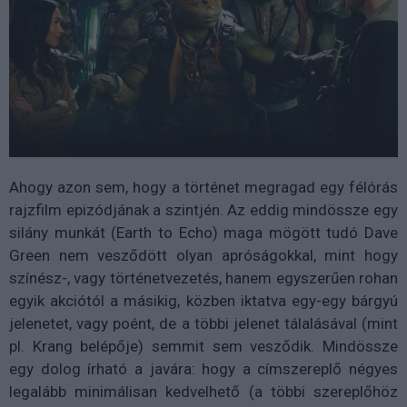
Ahogy azon sem, hogy a történet megragad egy félórás
rajzfilm epizódjának a szintjén. Az eddig mindössze egy
silány munkát (Earth to Echo) maga mögött tudó Dave
Green nem vesződött olyan apróságokkal, mint hogy
színész-, vagy történetvezetés, hanem egyszerűen rohan
egyik akciótól a másikig, közben iktatva egy-egy bárgyú
jelenetet, vagy poént, de a többi jelenet tálalásával (mint
pl. Krang belépője) semmit sem vesződik. Mindössze
egy dolog írható a javára: hogy a címszereplő négyes
legalább minimálisan kedvelhető (a többi szereplőhöz