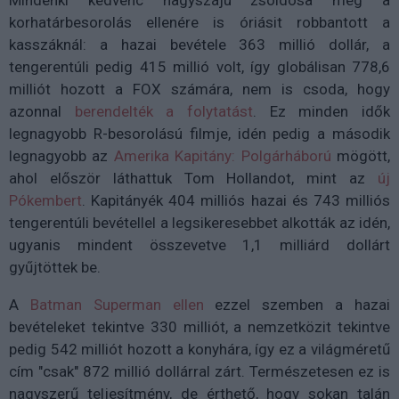
Mindenki kedvenc nagyszájú zsoldosa még a
korhatárbesorolás ellenére is óriásit robbantott a
kasszáknál: a hazai bevétele 363 millió dollár, a
tengerentúli pedig 415 millió volt, így globálisan 778,6
milliót hozott a FOX számára, nem is csoda, hogy
azonnal
berendelték a folytatást
. Ez minden idők
legnagyobb R-besorolású filmje, idén pedig a második
legnagyobb az
Amerika Kapitány: Polgárháború
mögött,
ahol először láthattuk Tom Hollandot, mint az
új
Pókembert
. Kapitányék 404 milliós hazai és 743 milliós
tengerentúli bevétellel a legsikeresebbet alkották az idén,
ugyanis mindent összevetve 1,1 milliárd dollárt
gyűjtöttek be.
A
Batman Superman ellen
ezzel szemben a hazai
bevételeket tekintve 330 milliót, a nemzetközit tekintve
pedig 542 milliót hozott a konyhára, így ez a világméretű
cím "csak" 872 millió dollárral zárt. Természetesen ez is
nagyszerű teljesítmény, de érthető, hogy sokan talán