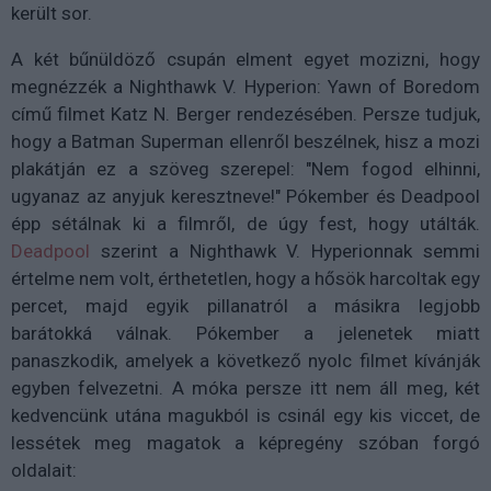
került sor.
A két bűnüldöző csupán elment egyet mozizni, hogy
megnézzék a Nighthawk V. Hyperion: Yawn of Boredom
című filmet Katz N. Berger rendezésében. Persze tudjuk,
hogy a Batman Superman ellenről beszélnek, hisz a mozi
plakátján ez a szöveg szerepel: "Nem fogod elhinni,
ugyanaz az anyjuk keresztneve!" Pókember és Deadpool
épp sétálnak ki a filmről, de úgy fest, hogy utálták.
Deadpool
szerint a Nighthawk V. Hyperionnak semmi
értelme nem volt, érthetetlen, hogy a hősök harcoltak egy
percet, majd egyik pillanatról a másikra legjobb
barátokká válnak. Pókember a jelenetek miatt
panaszkodik, amelyek a következő nyolc filmet kívánják
egyben felvezetni. A móka persze itt nem áll meg, két
kedvencünk utána magukból is csinál egy kis viccet, de
lessétek meg magatok a képregény szóban forgó
oldalait: