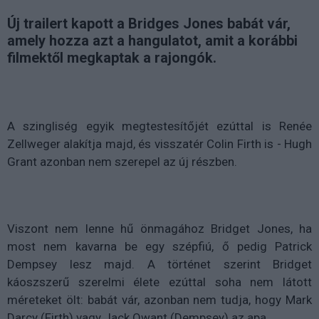
Új trailert kapott a Bridges Jones babát vár,
amely hozza azt a hangulatot, amit a korábbi
filmektől megkaptak a rajongók.
A szingliség egyik megtestesítőjét ezúttal is Renée
Zellweger alakítja majd, és visszatér Colin Firth is - Hugh
Grant azonban nem szerepel az új részben.
Viszont nem lenne hű önmagához Bridget Jones, ha
most nem kavarna be egy szépfiú, ő pedig Patrick
Dempsey lesz majd. A történet szerint Bridget
káoszszerű szerelmi élete ezúttal soha nem látott
méreteket ölt: babát vár, azonban nem tudja, hogy Mark
Darcy (Firth) vagy Jack Qwant (Dempsey) az apa…