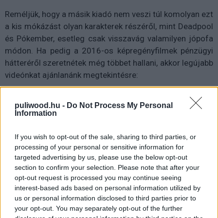
Reméljük, hogy a másik kiadó nem veszi túl komolyan ezt
a kis mókázást olyan karakterek részéről, mint Deadpool
és Pókember, esetleg csak visszavág valamilyen jópofa
módon. Ha pedig a 2016-os képregényfilmek pénzügyi
hátteréről szeretnétek még többet hallani, akkor legújabb
videónkat ajánlanánk megtekintésre:
puliwood.hu -
Do Not Process My Personal
Information
If you wish to opt-out of the sale, sharing to third parties, or
processing of your personal or sensitive information for
targeted advertising by us, please use the below opt-out
section to confirm your selection. Please note that after your
opt-out request is processed you may continue seeing
interest-based ads based on personal information utilized by
us or personal information disclosed to third parties prior to
your opt-out. You may separately opt-out of the further