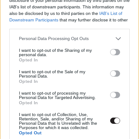
disclosure of your personal information by third parties on the
Írta: Marvel Magyarország
IAB’s list of downstream participants. This information may
also be disclosed by us to third parties on the
IAB’s List of
Downstream Participants
that may further disclose it to other
third parties.
Címkék:
#deadpool
#pókember
#batman
Please note that this website/app uses one or more Google
Personal Data Processing Opt Outs
services and may gather and store information including but
#superman
#batman superman ellen
#batman v
not limited to your visit or usage behaviour. You may click to
I want to opt-out of the Sharing of my
superman: dawn of justice
#marvel
#képregény
personal data.
grant or deny consent to Google and its third-party tags to
Opted In
use your data for below specified purposes in below Google
consent section.
I want to opt-out of the Sale of my
Personal Data.
Opted In
I want to opt-out of processing my
Tyrese Gibson is visszatér a
Personal Data for Targeted Advertising.
Opted In
Transformers univerzumba
I want to opt-out of Collection, Use,
Retention, Sale, and/or Sharing of my
Personal Data that Is Unrelated with the
JFlaherty
|
2016 június 30. 11:05
Purposes for which it was collected.
Opted Out