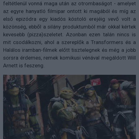
feltétlenül vonná maga után az otrombaságot - amelyet
az egyre hanyatló filmipar ontott ki magából és míg az
első epizódra egy kiadós kóstoló erejéig vevő volt a
közönség, ebből a silány produktumból már okkal kértek
kevesebb (pizza)szeletet. Azonban ezen talán nincs is
mit csodálkozni, ahol a szereplők a Transformers és a
Halálos iramban-filmek előtt tisztelegnek és még a jobb
sorsra érdemes, remek komikusi vénával megáldott Will
Arnett is feszeng.