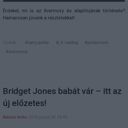
Érdekel, mi is az Ilvermory és alapítójának története?
Hamarosan jövünk a részletekkel!
Címkék:
#harry potter
#j. k. rowling
#pottermore
#ilvermorny
Bridget Jones babát vár – itt az
új előzetes!
Nánási Anita
|
2016 június 30. 09:49