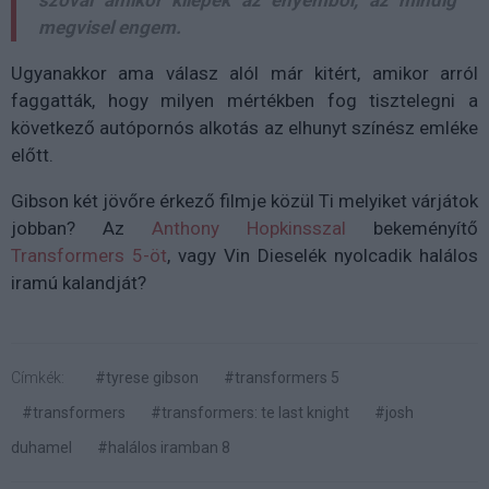
megvisel engem.
Ugyanakkor ama válasz alól már kitért, amikor arról
faggatták, hogy milyen mértékben fog tisztelegni a
következő autópornós alkotás az elhunyt színész emléke
előtt.
Gibson két jövőre érkező filmje közül Ti melyiket várjátok
jobban? Az
Anthony Hopkinsszal
bekeményítő
Transformers 5-öt
, vagy Vin Dieselék nyolcadik halálos
iramú kalandját?
Címkék:
#tyrese gibson
#transformers 5
#transformers
#transformers: te last knight
#josh
duhamel
#halálos iramban 8