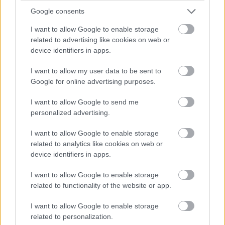
Tyrese Gibson jövőre két filmben is fontos
Google consents
szerepet kap: a Halálos Iramban nyolcadik
I want to allow Google to enable storage
része mellett aláírt a Transformers: The Last
related to advertising like cookies on web or
Knight-ra is.
device identifiers in apps.
I want to allow my user data to be sent to
Google for online advertising purposes.
A Transformers: A kihalás kora sok szempontból furcsán
I want to allow Google to send me
hatott a nézők számára, hiszen egy kvázi rebootnak
personalized advertising.
lehettünk szemtanúi, mivel a jól ismert robotokon kívül
I want to allow Google to enable storage
szinte egy húsvér karakter sem tért vissza az előző
related to analytics like cookies on web or
részekből. A Transformers filmuniverzum azonban
device identifiers in apps.
jövőre tovább bővül a
The Last Knight
címre hallgató
ötödik felvonással, amire a készítők igyekeznek néhány
I want to allow Google to enable storage
ismerős arcot visszacsábítani a Shia Labeouf által
related to functionality of the website or app.
fémjelzett "trilógiából".
I want to allow Google to enable storage
related to personalization.