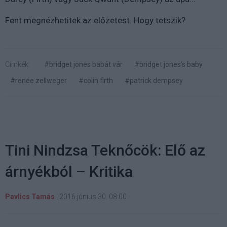
Fent megnézhetitek az előzetest. Hogy tetszik?
Címkék:
#bridget jones babát vár
#bridget jones’s baby
#renée zellweger
#colin firth
#patrick dempsey
Tini Nindzsa Teknőcök: Elő az
árnyékból – Kritika
Pavlics Tamás
|
2016 június 30. 08:00