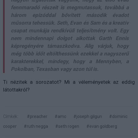
fennmaradó részeit is megmutassuk, továbbá a
három epizóddal bővített második évadot
műsorra tehessük. Seth, Evan és Sam és a kreatív
csapat munkája rendkívüli teljesítmény volt. Egy
nem mindennapi dolgot alkottak Garth Ennis
képregényére támaszkodva. Alig várjuk, hogy
még több időt eltölthessünk ezekkel a nagyszerű
karakterekkel, mindegy, hogy a Mennyben, a
Pokolban, Texasban vagy azon túl is.
Ti nézitek a sorozatot? Mi a véleményetek az eddig
látottakról?
Címkék:
#preacher
#amc
#joseph gilgun
#dominic
cooper
#ruth negga
#seth rogen
#evan goldberg