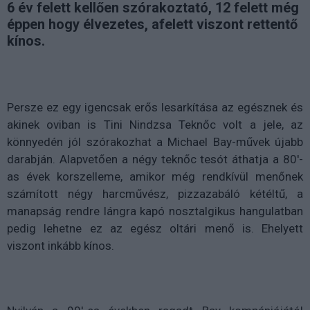
6 év felett kellően szórakoztató, 12 felett még
éppen hogy élvezetes, afelett viszont rettentő
kínos.
Persze ez egy igencsak erős lesarkítása az egésznek és
akinek oviban is Tini Nindzsa Teknőc volt a jele, az
könnyedén jól szórakozhat a Michael Bay-művek újabb
darabján. Alapvetően a négy teknőc tesót áthatja a 80'-
as évek korszelleme, amikor még rendkívül menőnek
számított négy harcművész, pizzazabáló kétéltű, a
manapság rendre lángra kapó nosztalgikus hangulatban
pedig lehetne ez az egész oltári menő is. Ehelyett
viszont inkább kínos.