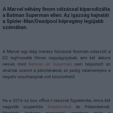
A Marvel néhány finom célzással kiparodizálta
a Batman Superman ellen: Az igazság hajnalát
a Spider-Man/Deadpool képregény legújabb
számában.
A Marvel egy elég merész húzással finoman odaszólt a
DC legfrissebb filmes nagyágyújának, ami két akkora
névvel, mint
Batman és Superman
sem teljesített az
elvártak szerint a pénztáraknál, ez pedig valamennyire a
negatív visszhangnak volt köszönhető.
Ha a 2016-os box office-t vesszük figyelembe, nincs két
nagyobb szuperhős
Deadpoolnál
és Pókembernél.