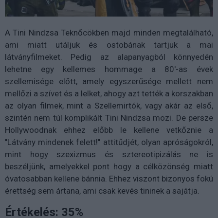
A Tini Nindzsa Teknőcökben majd minden megtalálható,
ami miatt utáljuk és ostobának tartjuk a mai
látványfilmeket. Pedig az alapanyagból könnyedén
lehetne egy kellemes hommage a 80'-as évek
szellemisége előtt, amely egyszerűsége mellett nem
mellőzi a szívet és a lelket, ahogy azt tették a korszakban
az olyan filmek, mint a Szellemirtók, vagy akár az első,
szintén nem túl komplikált Tini Nindzsa mozi. De persze
Hollywoodnak ehhez előbb le kellene vetkőznie a
"Látvány mindenek felett!" attitűdjét, olyan apróságokról,
mint hogy szexizmus és sztereotipizálás ne is
beszéljünk, amelyekkel pont hogy a célközönség miatt
óvatosabban kellene bánnia. Ehhez viszont bizonyos fokú
érettség sem ártana, ami csak kevés tininek a sajátja.
Értékelés: 35%