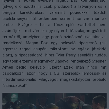
Nyilván a 90'-es években ragadt Bay kompániájától
(elvégre ő ezúttal is csak producer) a látványon és a
bárgyú karaktereken, valamint poénokkal tűzdelt
cselekményen túl érdemben semmit se vár már az
ember. Elvégre - ha a főszereplő kvartettet nem
számítjuk - mit várunk egy olyan futószalagon gyártott
terméktől, amelyben egy pornó színésznő kvalitásaival
rendelkező Megan Fox egy belevaló riporternő (aki
egyszer ragad csupán mikrofont az egész játékidő
alatt), a ripacsságáról híres Tyler Perry zseniális tudós,
egy tönk érzelmi megnyilvánulásával rendelkező Stephen
Amell pedig belevaló lúzert? Ezek után nincs mit
csodálkozni azon, hogy a CGI szereplők lemossák az
interdimenzionális világvégét megakadályozni próbáló
"színészeket".