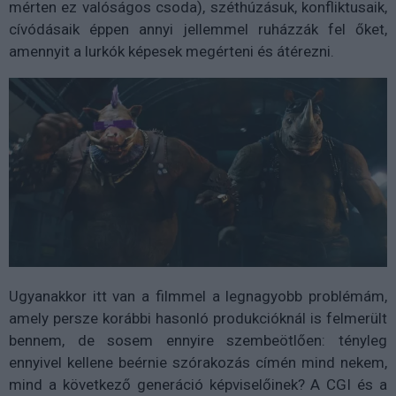
mérten ez valóságos csoda), széthúzásuk, konfliktusaik,
cívódásaik éppen annyi jellemmel ruházzák fel őket,
amennyit a lurkók képesek megérteni és átérezni.
Ugyanakkor itt van a filmmel a legnagyobb problémám,
amely persze korábbi hasonló produkcióknál is felmerült
bennem, de sosem ennyire szembeötlően: tényleg
ennyivel kellene beérnie szórakozás címén mind nekem,
mind a következő generáció képviselőinek? A CGI és a