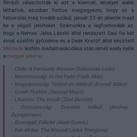
filmből választották ki azt a kilencet, amelyet alább
láthattok, azonban fontos megjegyezni, hogy ez a
felsorolás még tovább szűkül, január 23-án jelentik majd
be a végső jelölteket. Számunkra a legfontosabb az,
hogy a Nemes Jeles László által rendezett Saul fia két
évvel ezelőtti győzelme és a Deák Kristóf által készített
Mindenki
kisfilm diadalmaskodása után ismét esély nyílik
a
magyar sikerre
:
- Chile: A Fantastic Woman (Sebastián Lelio)
- Németország: In the Fade (Fatih Akin)
- Magyarország: Testről és lélekről (Enyedi Ildikó)
- Izrael: Foxtrot (Samuel Maoz)
- Libanon: The Insult (Ziad Doueiri)
- Oroszország: Szeretet nélkül (Andrey
Zvyagintsev)
- Szenegál: Félicité (Alain Gomis)
- Dél-Afrika: The Wound (John Trengove)