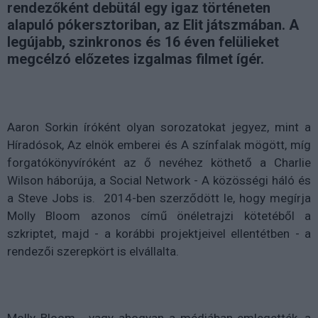
rendezőként debütál egy igaz történeten
alapuló pókersztoriban, az Elit játszmában. A
legújabb, szinkronos és 16 éven felülieket
megcélzó előzetes izgalmas filmet ígér.
Aaron Sorkin íróként olyan sorozatokat jegyez, mint a
Híradósok, Az elnök emberei és A színfalak mögött, míg
forgatókönyvíróként az ő nevéhez köthető a Charlie
Wilson háborúja, a Social Network - A közösségi háló és
a Steve Jobs is. 2014-ben szerződött le, hogy megírja
Molly Bloom azonos című önéletrajzi kötetéből a
szkriptet, majd - a korábbi projektjeivel ellentétben - a
rendezői szerepkört is elvállalta.