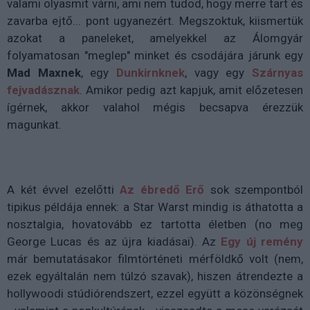
valami olyasmit várni, ami nem tudod, hogy merre tart és
zavarba ejtő... pont ugyanezért. Megszoktuk, kiismertük
azokat a paneleket, amelyekkel az Álomgyár
folyamatosan "meglep" minket és csodájára járunk egy
Mad Maxnek
, egy
Dunkirnknek
, vagy egy
Szárnyas
fejvadásznak
. Amikor pedig azt kapjuk, amit előzetesen
ígérnek, akkor valahol mégis becsapva érezzük
magunkat.
A két évvel ezelőtti
Az ébredő Erő
sok szempontból
tipikus példája ennek: a Star Warst mindig is áthatotta a
nosztalgia, hovatovább ez tartotta életben (no meg
George Lucas és az újra kiadásai). Az
Egy új remény
már bemutatásakor filmtörténeti mérföldkő volt (nem,
ezek egyáltalán nem túlzó szavak), hiszen átrendezte a
hollywoodi stúdiórendszert, ezzel együtt a közönségnek