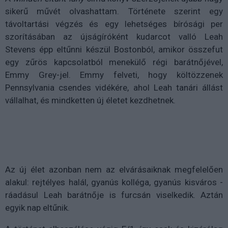
sikerű művét olvashattam. Története szerint egy
távoltartási végzés és egy lehetséges bírósági per
szorításában az újságíróként kudarcot valló Leah
Stevens épp eltűnni készül Bostonból, amikor összefut
egy zűrös kapcsolatból menekülő régi barátnőjével,
Emmy Grey-jel. Emmy felveti, hogy költözzenek
Pennsylvania csendes vidékére, ahol Leah tanári állást
vállalhat, és mindketten új életet kezdhetnek.
Az új élet azonban nem az elvárásaiknak megfelelően
alakul: rejtélyes halál, gyanús kolléga, gyanús kisváros -
ráadásul Leah barátnője is furcsán viselkedik. Aztán
egyik nap eltűnik.