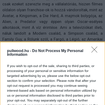
csak ezeket szerezte meg a vállalatóriás, hiszen filmes
oldalon olyan franchise-ok is hozzá vándoroltak, mint az
Avatar, a Kingsman, a Die Hard, A majmok bolygója, az
Alien, a Predator vagy éppen olyan Oscar-esélyes
alkotások, mint A víz érintése. Ami a televíziókat illeti,
náluk landolt a Modern család, a Simpson család, a
Family Guy, a Rólunk szól, a Fargó, a Légió, az Amerikai
Horror Story és még sok más.
puliwood.hu -
Do Not Process My Personal
Information
If you wish to opt-out of the sale, sharing to third parties, or
A Disney ezenkívül rátehette a kezét az FX és National
processing of your personal or sensitive information for
Geographic csatornákra, valamint többségi tulajdonossá
targeted advertising by us, please use the below opt-out
vált a Netflix legnagyobb riválisának tartott Hulu-ban is.
section to confirm your selection. Please note that after your
Szóval ez a lépés alapjaiban rendezi át a hollywoodi
opt-out request is processed you may continue seeing
hierarchiát, hiszen a Disney már jelentős részét
interest-based ads based on personal information utilized by
us or personal information disclosed to third parties prior to
bekebelezte a filmiparnak. Döntésük pedig megosztotta
your opt-out. You may separately opt-out of the further
a rajongókat, a sajtót és a szakmát egyaránt: van, akinek