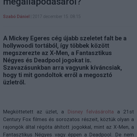
megállapodásáról?
Szabó Dániel
|
2017 december 15. 08:15
A Mickey Egeres cég újabb szeletet falt be a
hollywoodi tortából, így többek között
megszerezte az X-Men, a Fantasztikus
Négyes és Deadpool jogokat is.
Szavazásunkban arra vagyunk kíváncsiak,
hogy ti mit gondoltok erről a megosztó
üzletről.
Megköttetett az üzlet, a
Disney felvásárolta
a 21st
Century Fox filmes és sorozatos részeit, köztük olyan a
rajongók által régóta áhított jogokkal, mint az X-Men, a
Fantasztikus Négyes vagy éppen a Deadpool. De nem