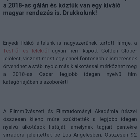
a 2018-as gálán és köztük van egy kiváló
magyar rendezés is. Drukkolunk!
Enyedi Ildikó általunk is nagyszerűnek tartott filmje, a
Testről és lélekről
ugyan nem kapott Golden Globe-
jelölést, viszont most egy ennél fontosabb elismerésnek
örvendhet a stáb: nyolc másik alkotással mérkőzhet meg
a 2018-as Oscar legjobb idegen nyelvű film
kategóriájában a szoborért!
A Filmművészeti és Filmtudományi Akadémia ítészei
összesen kilenc műre szűkítették a legjobb idegen
nyelvű alkotások listáját, amelynek tagjait péntekre
virradóra jelentették be Los Angelesben. Összesen 92