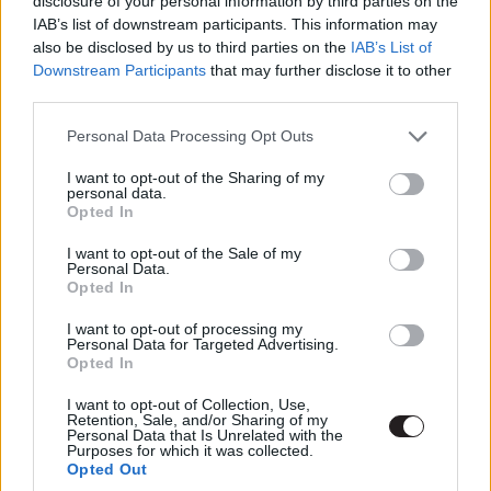
disclosure of your personal information by third parties on the
a hideg fut végig a hátán attól, ha rágondol, hogy mit
IAB’s list of downstream participants. This information may
kezdhet a PG-13-at preferáló vállalat az R-besorolású
also be disclosed by us to third parties on the
IAB’s List of
darabokkal, más viszont bizakodó ezzel kapcsolatban
Downstream Participants
that may further disclose it to other
third parties.
példának hozva a Netflixes Marvel-sorozatokat és
Bob
Iger nyilatkozatát
. Bármelyik táborhoz is tartozzunk,
Please note that this website/app uses one or more Google
Personal Data Processing Opt Outs
egyelőre lehetetlen megjósolni a következményeket, így
services and may gather and store information including but
a ti véleményetekre vagyunk kíváncsiak: mit gondoltok
not limited to your visit or usage behaviour. You may click to
I want to opt-out of the Sharing of my
personal data.
grant or deny consent to Google and its third-party tags to
minderről?
Opted In
use your data for below specified purposes in below Google
consent section.
I want to opt-out of the Sale of my
Personal Data.
Opted In
Címkék:
#szavazás
#disney
#20th century fox
#21st
I want to opt-out of processing my
century fox
#marvel
#x-men
#fantasztikus négyes
Personal Data for Targeted Advertising.
Opted In
#deadpool
I want to opt-out of Collection, Use,
Retention, Sale, and/or Sharing of my
Personal Data that Is Unrelated with the
Purposes for which it was collected.
Opted Out