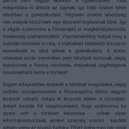
percre sem hagyja lankadni a figyelmünket. Több
megoldása is létezik az ügynek, így több szálon lehet
elindítani a gondolkodást. Végtelen számú lehetőség
van, melyek közül nem egy abszolút logikusnak tűnik. Így
a végén számomra a főszereplő is megkérdőjeleződik,
hitelesség szempontjából. Visszamenőleg tudjuk meg a
legtöbb részletet is róla, a múltjában fellelhető bizonyos
események is okot adnak a gyanakvásra. A könyv
olvasása során semmiben sem lehetünk biztosak, végig
hiányoznak a fontos részletek, melyeknek segítségével
összerakható lenne a történet.
Engem kifejezetten érdekelt a történet megoldása, végig
tudtam összpontosítani a főszereplőre, illetve nagyon
kíváncsi voltam, mégis ki kicsoda ebben a sztoriban.
Annyit hoznék fel negatívumként, hogy számomra túl
gyors volt a történet kibontása - voltak olyan
információmorzsák, amiket személy szerint később
adtam volna az olvasó tudtára. Elfért volna még pár oldal