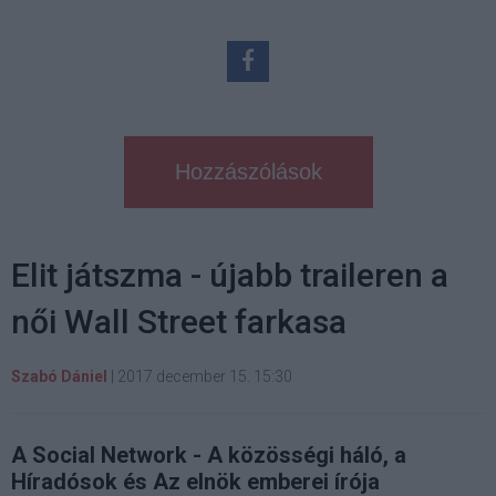
Hozzászólások
Elit játszma - újabb traileren a
női Wall Street farkasa
Szabó Dániel
|
2017 december 15. 15:30
A Social Network - A közösségi háló, a
Híradósok és Az elnök emberei írója