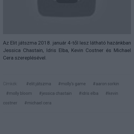
Az Elit játszma 2018. január 4-től lesz látható hazánkban
Jessica Chastain, Idris Elba, Kevin Costner és Michael
Cera szereplésével.
Címkék:
#elit játszma
#molly's game
#aaron sorkin
#molly bloom
#jessica chastain
#idris elba
#kevin
costner
#michael cera