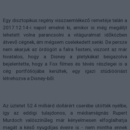
Egy disztopikus regény visszaemlékező remetéje talán a
2017.12.14-i napot emelné ki, amikor is még megálljt
lehetett volna parancsolni a világuralmat időközben
átvevő cégnek, ám mégsem cselekedett senki. De persze
nem akarjuk az ördögöt a falra festeni, viszont az már
hivatalos, hogy a Disney a pletykákat beigazolva
bejelentette, hogy a Fox filmes és tévés részlegei is a
cég portfóliójába kerültek, egy igazi stúdióóriást
létrehozva a Disney-ből.
Az üzletet 52.4 milliárd dollárért cserébe ütötték nyélbe,
így az eddigi tulajdonos, a médiamágnás Rupert
Murdoch valószínűleg már kényelmesen elfoglalhatja
magát a késő nyugdíjas éveire is - nem mintha ennek