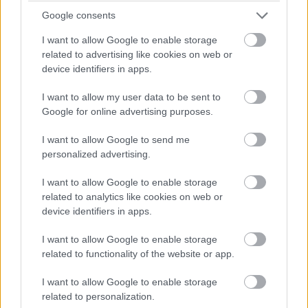
A Disney elnöke szerint van
Google consents
I want to allow Google to enable storage
esély a korhatáros Marvel-
related to advertising like cookies on web or
device identifiers in apps.
filmekre
I want to allow my user data to be sent to
Google for online advertising purposes.
Pavlics Tamás
|
2017 december 14. 19:05
I want to allow Google to send me
personalized advertising.
Mégsem kell Deadpoolékat temetnünk?
I want to allow Google to enable storage
related to analytics like cookies on web or
device identifiers in apps.
A Disney szép eredménnyel zárja az évet: éppen most
I want to allow Google to enable storage
robog be a mozikba a Star Wars - Az utolsó Jedik, és
related to functionality of the website or app.
emellé még sikerült végre tető alá hozni a nagy dealt, és
bezsebelni a Fox filmes részlegét, ezáltal rengeteg
I want to allow Google to enable storage
franchise Micky Egér fehér kesztyűs fennhatósága alá
related to personalization.