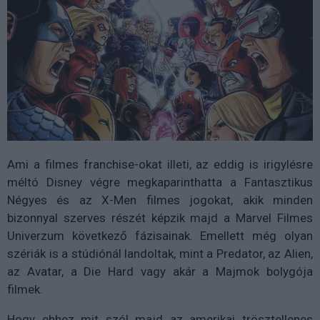
Ami a filmes franchise-okat illeti, az eddig is irigylésre
méltó Disney végre megkaparinthatta a Fantasztikus
Négyes és az X-Men filmes jogokat, akik minden
bizonnyal szerves részét képzik majd a Marvel Filmes
Univerzum következő fázisainak. Emellett még olyan
szériák is a stúdiónál landoltak, mint a Predator, az Alien,
az Avatar, a Die Hard vagy akár a Majmok bolygója
filmek.
Hogy ehhez mit szól majd az amerikai trösztellenes