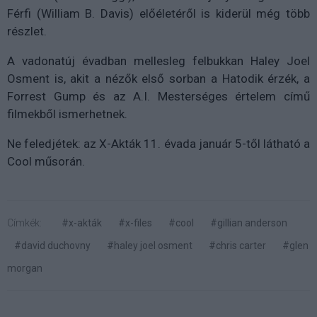
Férfi (William B. Davis) előéletéről is kiderül még több
részlet.
A vadonatúj évadban mellesleg felbukkan Haley Joel
Osment is, akit a nézők első sorban a Hatodik érzék, a
Forrest Gump és az A.I. Mesterséges értelem című
filmekből ismerhetnek.
Ne feledjétek: az X-Akták 11. évada január 5-től látható a
Cool műsorán.
Címkék:
#x-akták
#x-files
#cool
#gillian anderson
#david duchovny
#haley joel osment
#chris carter
#glen
morgan