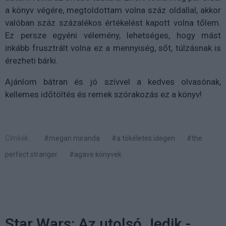
a könyv végére, megtoldottam volna száz oldallal, akkor
valóban száz százalékos értékelést kapott volna tőlem.
Ez persze egyéni vélemény, lehetséges, hogy mást
inkább frusztrált volna ez a mennyiség, sőt, túlzásnak is
érezheti bárki.
Ajánlom bátran és jó szívvel a kedves olvasónak,
kellemes időtöltés és remek szórakozás ez a könyv!
Címkék:
#megan miranda
#a tökéletes idegen
#the
perfect stranger
#agave könyvek
Star Wars: Az utolsó Jedik -