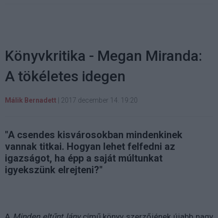
Könyvkritika - Megan Miranda:
A tökéletes idegen
Málik Bernadett
|
2017 december 14. 19:20
"A ​csendes kisvárosokban mindenkinek
vannak titkai. Hogyan lehet felfedni az
igazságot, ha épp a saját múltunkat
igyekszünk elrejteni?"
A
Minden eltűnt lány
című könyv szerzőjének újabb nagy