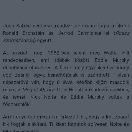
Josh Safdie nemcsak rendezi, de írni is fogja a filmet
Ronald Bronstein és Jerrod Carmichael
-lel (
Rossz
szomszédság
) együtt.
Az eredeti mozi 1982-ben jelent meg Walter Hill
rendezésében, ami többek között Eddie Murphy
debütálásáról is híres. A film - mely egyébként a 'buddy
cop' zsáner egyik beindítójának is számított - olyan
népszerűvé vált, hogy 8 évvel később kijött második
része, a
Megint 48 óra.
Itt is Hill ült a rendezői székben,
és ismét Nick Nolte és Eddie Murphy voltak a
főszereplők.
Arról egyelőre még nem érkezett hír, hogy a két zsarut
kik fogják alakítani. Ti kiket látnátok szívesen Nolte és
Murphy helyére?