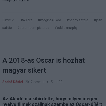
Címkék:
#48 óra
#megint 48 óra
#benny safdie
#josh
safdie
#paramount pictures
#eddie murphy
A 2018-as Oscar is hozhat
magyar sikert
Szabó Dániel
|
2017 december 15. 11:30
Az Akadémia kihirdette, hogy milyen idegen
nyelvű filmek szállnak szembe az Oscar-díjért