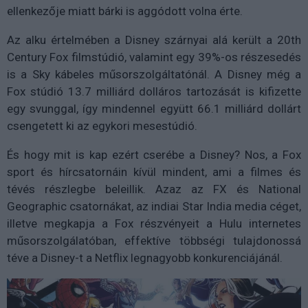
ellenkezője miatt bárki is aggódott volna érte.
Az alku értelmében a Disney szárnyai alá került a 20th
Century Fox filmstúdió, valamint egy 39%-os részesedés
is a Sky kábeles műsorszolgáltatónál. A Disney még a
Fox stúdió 13.7 milliárd dolláros tartozását is kifizette
egy svunggal, így mindennel együtt 66.1 milliárd dollárt
csengetett ki az egykori mesestúdió.
És hogy mit is kap ezért cserébe a Disney? Nos, a Fox
sport és hírcsatornáin kívül mindent, ami a filmes és
tévés részlegbe beleillik. Azaz az FX és National
Geographic csatornákat, az indiai Star India media céget,
illetve megkapja a Fox részvényeit a Hulu internetes
műsorszolgálatóban, effektíve többségi tulajdonossá
téve a Disney-t a Netflix legnagyobb konkurenciájánál.