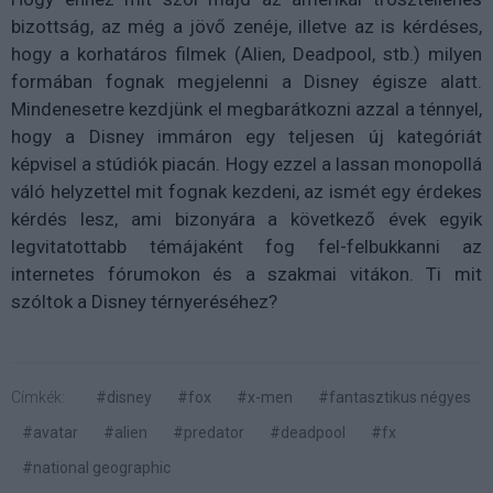
bizottság, az még a jövő zenéje, illetve az is kérdéses,
hogy a korhatáros filmek (Alien, Deadpool, stb.) milyen
formában fognak megjelenni a Disney égisze alatt.
Mindenesetre kezdjünk el megbarátkozni azzal a ténnyel,
hogy a Disney immáron egy teljesen új kategóriát
képvisel a stúdiók piacán. Hogy ezzel a lassan monopollá
váló helyzettel mit fognak kezdeni, az ismét egy érdekes
kérdés lesz, ami bizonyára a következő évek egyik
legvitatottabb témájaként fog fel-felbukkanni az
internetes fórumokon és a szakmai vitákon. Ti mit
szóltok a Disney térnyeréséhez?
Címkék:
#disney
#fox
#x-men
#fantasztikus négyes
#avatar
#alien
#predator
#deadpool
#fx
#national geographic