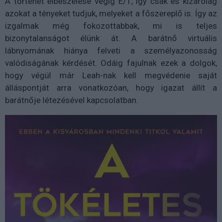
A történet elbeszélése végig E/1, így csak és kizárólag
azokat a tényeket tudjuk, melyeket a főszereplő is. Így az
izgalmak még fokozottabbak, mi is teljes
bizonytalanságot élünk át. A barátnő virtuális
lábnyomának hiánya felveti a személyazonosság
valódiságának kérdését. Odáig fajulnak ezek a dolgok,
hogy végül már Leah-nak kell megvédenie saját
álláspontját arra vonatkozóan, hogy igazat állít a
barátnője létezésével kapcsolatban.