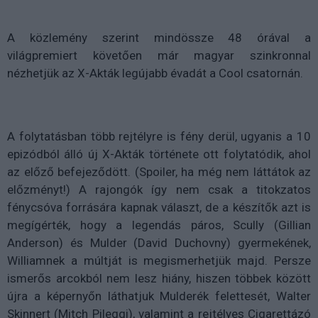
A közlemény szerint mindössze 48 órával a
világpremiert követően már magyar szinkronnal
nézhetjük az X-Akták legújabb évadát a Cool csatornán.
A folytatásban több rejtélyre is fény derül, ugyanis a 10
epizódból álló új X-Akták története ott folytatódik, ahol
az előző befejeződött. (Spoiler, ha még nem láttátok az
előzményt!) A rajongók így nem csak a titokzatos
fénycsóva forrására kapnak választ, de a készítők azt is
megígérték, hogy a legendás páros, Scully (Gillian
Anderson) és Mulder (David Duchovny) gyermekének,
Williamnek a múltját is megismerhetjük majd. Persze
ismerős arcokból nem lesz hiány, hiszen többek között
újra a képernyőn láthatjuk Mulderék felettesét, Walter
Skinnert (Mitch Pileggi), valamint a rejtélyes Cigarettázó