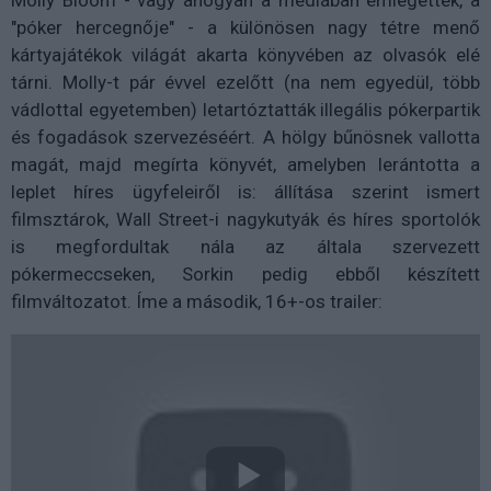
Molly Bloom - vagy ahogyan a médiában emlegették, a
"póker hercegnője" - a különösen nagy tétre menő
kártyajátékok világát akarta könyvében az olvasók elé
tárni. Molly-t pár évvel ezelőtt (na nem egyedül, több
vádlottal egyetemben) letartóztatták illegális pókerpartik
és fogadások szervezéséért. A hölgy bűnösnek vallotta
magát, majd megírta könyvét, amelyben lerántotta a
leplet híres ügyfeleiről is: állítása szerint ismert
filmsztárok, Wall Street-i nagykutyák és híres sportolók
is megfordultak nála az általa szervezett
pókermeccseken, Sorkin pedig ebből készített
filmváltozatot. Íme a második, 16+-os trailer: