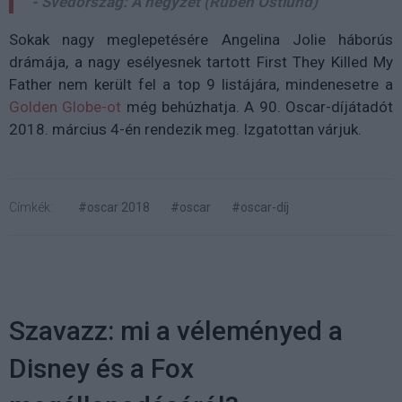
- Svédország: A négyzet (Ruben Östlund)
Sokak nagy meglepetésére Angelina Jolie háborús
drámája, a nagy esélyesnek tartott First They Killed My
Father nem került fel a top 9 listájára, mindenesetre a
Golden Globe-ot
még behúzhatja. A 90. Oscar-díjátadót
2018. március 4-én rendezik meg. Izgatottan várjuk.
Címkék:
#oscar 2018
#oscar
#oscar-díj
Szavazz: mi a véleményed a
Disney és a Fox