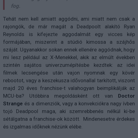
fog.
Tehát nem kell amiatt aggódni, ami miatt nem csak a
rajongók, de már magát a Deadpoolt alakító Ryan
Reynolds is kifejezte aggodalmát egy vicces kép
formájában, miszerint a stúdió kimossa a szájhős
száját. Ugyanakkor sokan ennek ellenére aggódnak, hogy
mi lesz például az X-Menekkel, akik az elmúlt években
szintén sajátos univerzumépítésbe kezdtek: az idei
filmek lecsengése után vajon nyomnak egy kövér
rebootot, vagy a keszekusza idővonallal tarkított, viszont
majd 20 éves franchise-t valahogyan beimplikálják az
MCU-ba? Utóbbira megoldásként ott van
Doctor
Strange
és a dimenziók, vagy a konvekciókra nagy ívben
tojó Deadpool maga, aki szemrebbenés nélkül ki-be
sétálgatna a franchise-ok között. Mindenesetre érdekes
és izgalmas időknek nézünk elébe.