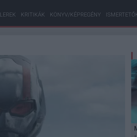
ILEREK
KRITIKÁK
KÖNYV/KÉPREGÉNY
ISMERTETŐ
-