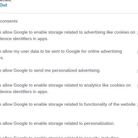
Out
em egyszerű felnőni, pláne, ha mindezt az
consents
itelezni. A Freeform új szériájának hősei
o allow Google to enable storage related to advertising like cookies on
evice identifiers in apps.
o allow my user data to be sent to Google for online advertising
s.
áborúról
és a Marvel Filmes Univerzum jövőjéről szól,
ól sem, hiszen a kiadó tévés ágazata sem tétlenkedik.
to allow Google to send me personalized advertising.
kei, az FX-en a Légió arat sikert, a Netflixen pedig a
 a DareDevil, a Jessica Jones, a Luke Cage és az Iron
o allow Google to enable storage related to analytics like cookies on
m is.
evice identifiers in apps.
o allow Google to enable storage related to functionality of the website
 egy igazi coming of age sztori lesz, amelynek
o allow Google to enable storage related to personalization.
 Tandy Bowent (Olivia Holt) és Tyrone Johnsont (Aubrey
okkal együtt nőnek fel, de nem merik megosztani azt
o allow Google to enable storage related to security, including