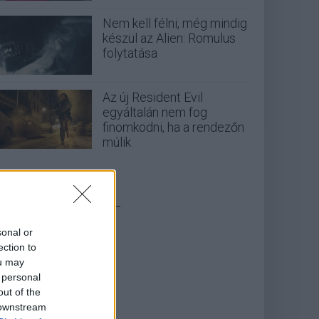
Nem kell félni, még mindig
készül az Alien: Romulus
folytatása
Az új Resident Evil
egyáltalán nem fog
finomkodni, ha a rendezőn
múlik
_
sonal or
ection to
ou may
 personal
out of the
 downstream