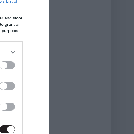
B’s List of
er and store
to grant or
ed purposes