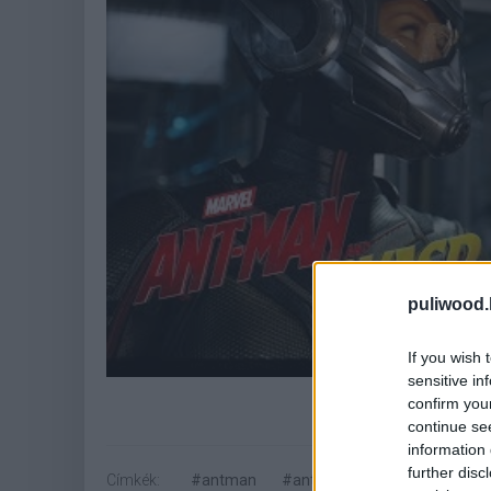
puliwood.
If you wish 
sensitive in
confirm you
continue se
information 
further disc
Címkék:
#antman
#ant-man
#wasp
#han