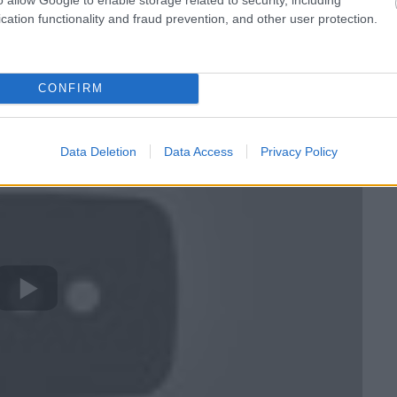
(Hősök), producerei pedig a Luke Cage és Iron Fist
cation functionality and fraud prevention, and other user protection.
ry páros. Nézzétek meg a Cloak & Dagger legújabb és
 az
előzőnél
:
CONFIRM
Data Deletion
Data Access
Privacy Policy