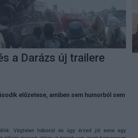
 a Darázs új trailere
ásodik előzetese, amiben sem humorból sem
lók: Végtelen háborút és úgy érzed jól esne egy