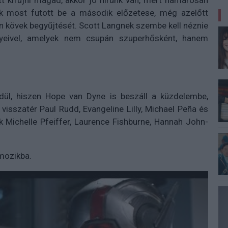
 kifújni magad, akkor jó hírünk van, mert hamarosan
k most futott be a második előzetese, még azelőtt
en kövek begyűjtését. Scott Langnek szembe kell néznie
yeivel, amelyek nem csupán szuperhősként, hanem
ül, hiszen Hope van Dyne is beszáll a küzdelembe,
 visszatér
Paul Rudd, Evangeline Lilly, Michael Peña és
k Michelle Pfeiffer, Laurence Fishburne, Hannah John-
 mozikba.