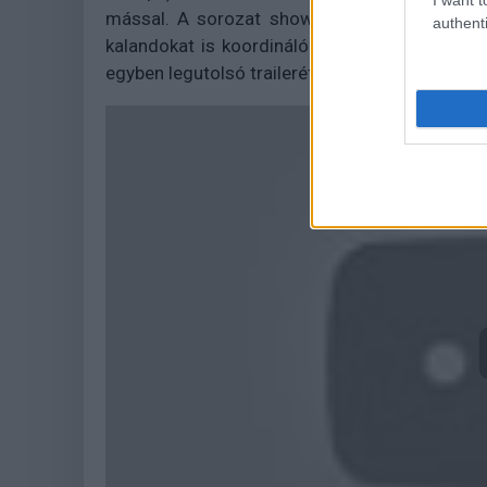
mással. A sorozat showrunnere Joe Pokaski 
authenti
kalandokat is koordináló Jeph Loeb-Jim Cho
egyben legutolsó trailerét, amely többet mutat