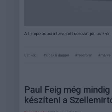
A tíz epizódosra tervezett sorozat június 7-é
Címkék:
#cloak & dagger
#freeform
#marvel
Paul Feig még mindig 
készíteni a Szellemirt