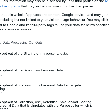
. This information may also be disclosed by us to third parties on the
IA
vangeline lilly
#michael douglas
Participants
that may further disclose it to other third parties.
 that this website/app uses one or more Google services and may gath
including but not limited to your visit or usage behaviour. You may click 
 to Google and its third-party tags to use your data for below specifi
ogle consent section.
Tetszik
l Data Processing Opt Outs
o opt-out of the Sharing of my personal data.
zászólások
In
o opt-out of the Sale of my Personal Data.
In
 a Marvel sorozatának új
to opt-out of processing my Personal Data for Targeted
ing.
In
o opt-out of Collection, Use, Retention, Sale, and/or Sharing
ersonal Data that Is Unrelated with the Purposes for which it
lected.