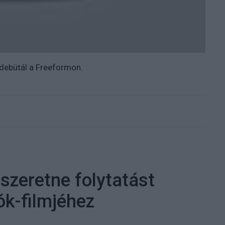
n debütál a Freeformon.
szeretne folytatást
ók-filmjéhez