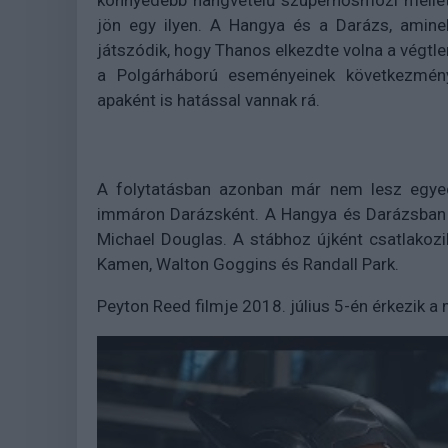
könnyedebb hangvételű szuperhősmozi mellett
jön egy ilyen. A Hangya és a Darázs, amine
játszódik, hogy Thanos elkezdte volna a végtl
a Polgárháború eseményeinek következmén
apaként is hatással vannak rá.
A folytatásban azonban már nem lesz egyed
immáron Darázsként. A Hangya és Darázsban
Michael Douglas. A stábhoz újként csatlakozi
Kamen, Walton Goggins és Randall Park.
Peyton Reed filmje 2018. július 5-én érkezik a