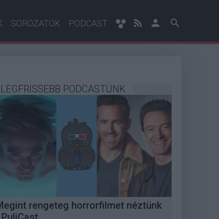
K
SOROZATOK
PODCAST
LEGFRISSEBB PODCASTÜNK
Megint rengeteg horrorfilmet néztünk
 PuliCast