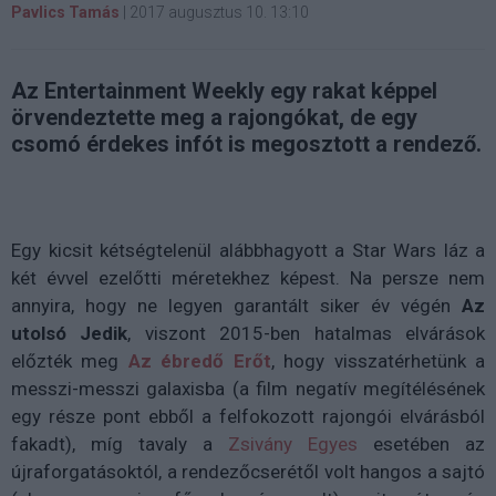
Pavlics Tamás
|
2017 augusztus 10. 13:10
Az Entertainment Weekly egy rakat képpel
örvendeztette meg a rajongókat, de egy
csomó érdekes infót is megosztott a rendező.
Egy kicsit kétségtelenül alábbhagyott a Star Wars láz a
két évvel ezelőtti méretekhez képest. Na persze nem
annyira, hogy ne legyen garantált siker év végén
Az
utolsó Jedik
, viszont 2015-ben hatalmas elvárások
előzték meg
Az ébredő Erőt
, hogy visszatérhetünk a
messzi-messzi galaxisba (a film negatív megítélésének
egy része pont ebből a felfokozott rajongói elvárásból
fakadt), míg tavaly a
Zsivány Egyes
esetében az
újraforgatásoktól, a rendezőcserétől volt hangos a sajtó