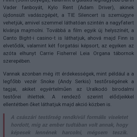
Vader fanboyát, Kylo Rent (Adam Driver), akinek
újdonsült vadászgépét, a TIE Silencert is szemügyre
vehetjük, amivel szemmel láthatóan szintén a nagyfatert
kívánja majmolni. Továbbá a film egyik új helyszínét, a
Canto Bight-i casino-t is láthatjuk, ahová majd Finn is
elvetődik, valamint két forgatási képsort, az egyiken az
azóta elhunyt Carrie Fisherrel Leia Organa tábornok
szerepében.
Vannak azonban még itt érdekességek, mint például a a
legfőbb vezér Snoke (Andy Serkis) testőrségének a
tagjai, akiket egyértelműen az Uralkodó birodalmi
testőrei ihlettek. A rendező szerint elődjeikkel
ellentétben őket láthatjuk majd akció közben is.
A császári testőrség rendkívül formális viseletet
hordott, míg az ember tudtában volt annak, hogy
képesek lennének harcolni, mégsem teszik.