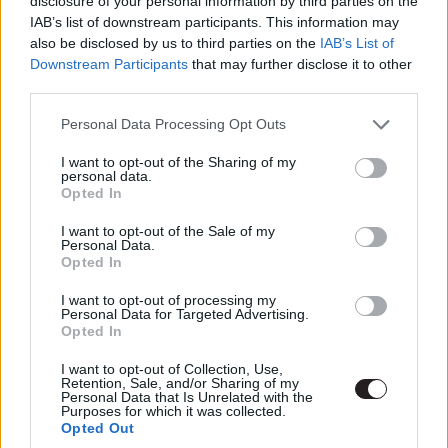
disclosure of your personal information by third parties on the
népszerű Marvel Comics figura." A stúdió egyelőre nem
IAB’s list of downstream participants. This information may
kommentálta az értesülést.
also be disclosed by us to third parties on the
IAB’s List of
Downstream Participants
that may further disclose it to other
third parties.
Please note that this website/app uses one or more Google
Personal Data Processing Opt Outs
Bizonyára mindenki találkozott már Ahmed-del olyan
services and may gather and store information including but
alkotásban, mint például a tavaly debütált Zsivány Egyes:
not limited to your visit or usage behaviour. You may click to
I want to opt-out of the Sharing of my
personal data.
Egy Star Wars-történet, vagy az HBO saját gyártású
grant or deny consent to Google and its third-party tags to
Opted In
use your data for below specified purposes in below Google
filmje, az Aznap éjjel, mielőtt csatlakozott volna a Jason
consent section.
Bourne franchise-hoz. Végtelen sora van azon
I want to opt-out of the Sale of my
Personal Data.
karaktereknek, akiket eljátszhatna a filmben: a rajongók
Opted In
között olyan nevek merültek fel a közösségi médiában,
I want to opt-out of processing my
mint Norban Osborn vagy akár a Vezér, de két név tűnik a
Personal Data for Targeted Advertising.
legesélyesebbnek: Ben Reilly és Kraven, a vadász.
Opted In
I want to opt-out of Collection, Use,
A megbeszélések valóban nagyon korai szakaszában
Retention, Sale, and/or Sharing of my
Personal Data that Is Unrelated with the
járhat a színész, hiszen Matt Smith, Pedro Pascal és
Purposes for which it was collected.
Mathias Schoenarts elvileg szintén az esélyesek között
Opted Out