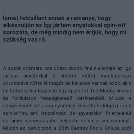
Ismét felcsillant annak a reménye, hogy
elkészüljön az Így jártam anyátokkal spin-off
sorozata, de még mindig nem értjük, hogy mi
szükség van rá.
A sokak számára csalódást okozó finálé ellenére az Így
jártam anyátokkal a sitcom műfaj meghatározó
sorozatává nőtte ki magát és kevesen vannak azok, akik
ne láttak volna legalább egy epizódot Ted Mosby vicces
és fordulatos feleségkereső történetéből. Miután a
széria véget ért azon nyomban elkezdtek dolgozni egy
spin-offon, ami frappánsan, de ugyanakkor ötlettelenül
az anya szemszögébe helyezte volna a cselekményt.
Miután ez befuccsolt a 20th Century Fox a Rólunk szól