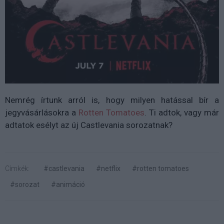
Nemrég írtunk arról is, hogy milyen hatással bír a
jegyvásárlásokra a
Rotten Tomatoes
. Ti adtok, vagy már
adtatok esélyt az új Castlevania sorozatnak?
Címkék:
#castlevania
#netflix
#rotten tomatoes
#sorozat
#animáció