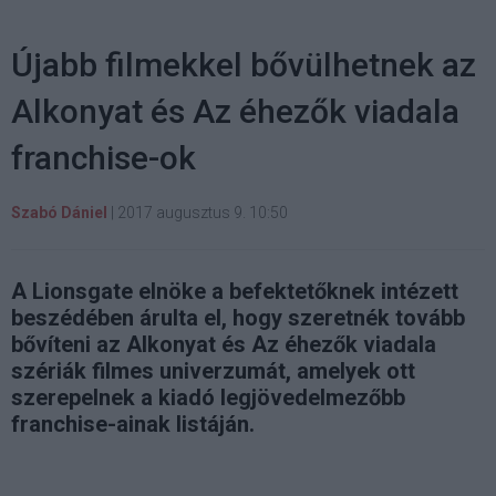
Újabb filmekkel bővülhetnek az
Alkonyat és Az éhezők viadala
franchise-ok
Szabó Dániel
|
2017 augusztus 9. 10:50
A Lionsgate elnöke a befektetőknek intézett
beszédében árulta el, hogy szeretnék tovább
bővíteni az Alkonyat és Az éhezők viadala
szériák filmes univerzumát, amelyek ott
szerepelnek a kiadó legjövedelmezőbb
franchise-ainak listáján.