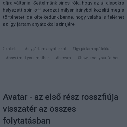
díjra váltania. Sejtelmünk sincs róla, hogy az új alapokra
helyezett spin-off sorozat milyen irányból közelíti meg a
történetet, de kételkedünk benne, hogy valaha is felérhet
az Így jártam anyátokkal szintjére.
Címkék:
#így jártam anyátokkal
#így jártam apátokkal
#how i met your mother
#himym
#how i met your father
Avatar - az első rész rosszfiúja
visszatér az összes
folytatásban