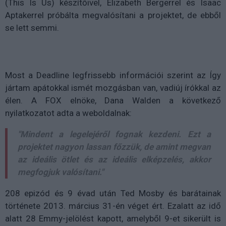
(This Is Us) készítőivel,
Elizabeth Bergerrel és Isaac
Aptakerrel próbálta megvalósítani a projektet, de ebből
se lett semmi.
Most a Deadline legfrissebb információi szerint az Így
jártam apátokkal ismét mozgásban van, vadiúj írókkal az
élen. A FOX elnöke, Dana Walden a következő
nyilatkozatot adta a weboldalnak:
"Mindent a legelejéről fognak kezdeni. Ezt a
projektet nagyon lassan főzzük, de amint megvan
az ideális ötlet és az ideális elképzelés, akkor
megfogjuk valósítani."
208 epizód és 9 évad után Ted Mosby és barátainak
története 2013. március 31-én véget ért. Ezalatt az idő
alatt 28 Emmy-jelölést kapott, amelyből 9-et sikerült is