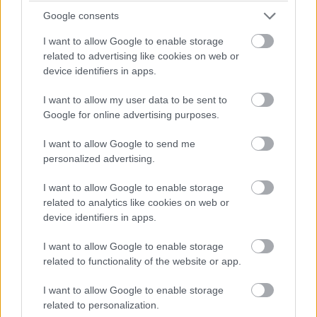
szerepel, illetve a The Hollywood Reporter azt is
Google consents
megerősíti, hogy a karaktere semmiképp sem Carnage,
akiről már biztosan tudni véljük, hogy az esetleges
I want to allow Google to enable storage
főgonoszként fel fog tűnni a mozifilmben.
related to advertising like cookies on web or
device identifiers in apps.
A Venom 2018. október 5-én kerül a mozikba Ruben
I want to allow my user data to be sent to
Fleischer rendezésében, és amint megtudunk valami
Google for online advertising purposes.
biztos információt, igyekszünk veletek közölni.
I want to allow Google to send me
personalized advertising.
Címkék:
#marvel
#sony pictures
#venom
#tom
I want to allow Google to enable storage
related to analytics like cookies on web or
hardy
#ruben fleischer
#riz ahmed
device identifiers in apps.
I want to allow Google to enable storage
related to functionality of the website or app.
I want to allow Google to enable storage
Milla Jovovich néz majd
related to personalization.