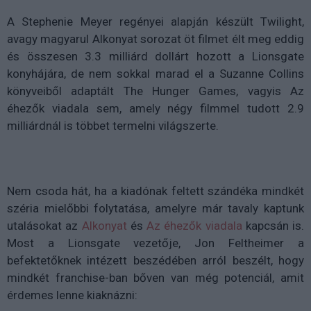
A Stephenie Meyer regényei alapján készült Twilight,
avagy magyarul Alkonyat sorozat öt filmet élt meg eddig
és összesen 3.3 milliárd dollárt hozott a Lionsgate
konyhájára, de nem sokkal marad el a Suzanne Collins
könyveiből adaptált The Hunger Games, vagyis Az
éhezők viadala sem, amely négy filmmel tudott 2.9
milliárdnál is többet termelni világszerte.
Nem csoda hát, ha a kiadónak feltett szándéka mindkét
széria mielőbbi folytatása, amelyre már tavaly kaptunk
utalásokat az
Alkonyat
és
Az éhezők viadala
kapcsán is.
Most a Lionsgate vezetője, Jon Feltheimer a
befektetőknek intézett beszédében arról beszélt, hogy
mindkét franchise-ban bőven van még potenciál, amit
érdemes lenne kiaknázni: