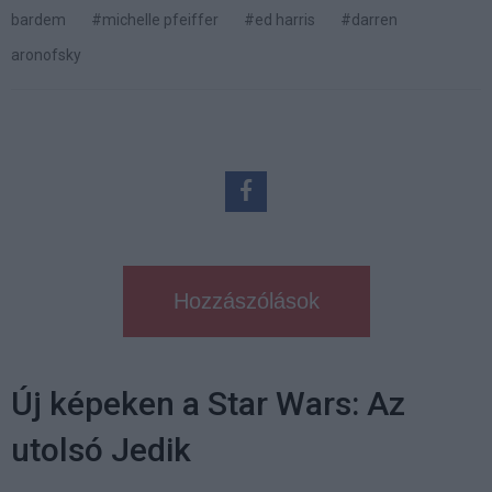
bardem
#michelle pfeiffer
#ed harris
#darren
aronofsky
Hozzászólások
Új képeken a Star Wars: Az
utolsó Jedik