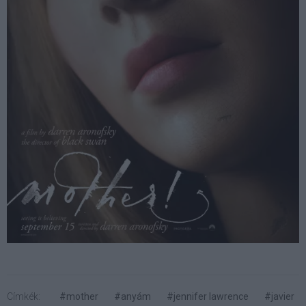
Címkék:
#mother
#anyám
#jennifer lawrence
#javier