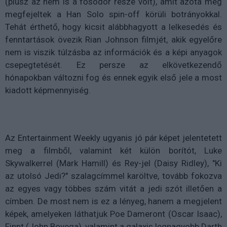
(plusz az nem is a fősodor része volt), amit azóta még
megfejeltek a Han Solo spin-off körüli botrányokkal.
Tehát érthető, hogy kicsit alábbhagyott a lelkesedés és
fenntartások övezik Rian Johnson filmjét, akik egyelőre
nem is viszik túlzásba az információk és a képi anyagok
csepegtetését. Ez persze az elkövetkezendő
hónapokban változni fog és ennek egyik első jele a most
kiadott képmennyiség.
Az Entertainment Weekly ugyanis jó pár képet jelentetett
meg a filmből, valamint két külön borítót, Luke
Skywalkerrel (Mark Hamill) és Rey-jel (Daisy Ridley), "Ki
az utolsó Jedi?" szalagcímmel karöltve, tovább fokozva
az egyes vagy többes szám vitát a jedi szót illetően a
címben. De most nem is ez a lényeg, hanem a megjelent
képek, amelyeken láthatjuk Poe Dameront (Oscar Isaac),
Finnt (John Boyega), valamint a galaxis legnagyobb Darth