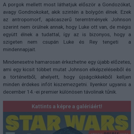
A porgok mellett most láthatjuk először a Gondozókat,
avagy Gondnokokat, akik szintén a bolygón élnek. Ezek
az antropomorf, apácaszerű teremtmények Johnson
szerint nem örülnek annak, hogy Luke ott van, de mégis
együtt élnek a tudattal, így az is bizonyos, hogy a
szigeten nem csupán Luke és Rey tengeti a
mindennapjait.
Mindenesetre hamarosan érkezhetne egy újabb előzetes,
ami egy kicsit többet mutat Johnson elképzeléseiből és
a történetből, ahelyett, hogy újságcikkekből kelljen
minden érdekes infót kiszemezgetni. Ilyenkor ugyanis a
december 14.-ei premier különösen távolinak tűnik.
Kattints a képre a galériáért!