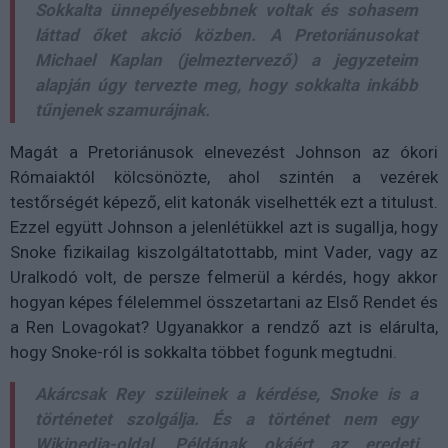
Sokkalta ünnepélyesebbnek voltak és sohasem
láttad őket akció közben. A Pretoriánusokat
Michael Kaplan (jelmeztervező) a jegyzeteim
alapján úgy tervezte meg, hogy sokkalta inkább
tűnjenek szamurájnak.
Magát a Pretoriánusok elnevezést Johnson az ókori
Rómaiaktól kölcsönözte, ahol szintén a vezérek
testőrségét képező, elit katonák viselhették ezt a titulust.
Ezzel együtt Johnson a jelenlétükkel azt is sugallja, hogy
Snoke fizikailag kiszolgáltatottabb, mint Vader, vagy az
Uralkodó volt, de persze felmerül a kérdés, hogy akkor
hogyan képes félelemmel összetartani az Első Rendet és
a Ren Lovagokat? Ugyanakkor a rendző azt is elárulta,
hogy Snoke-ról is sokkalta többet fogunk megtudni.
Akárcsak Rey szüleinek a kérdése, Snoke is a
történetet szolgálja. És a történet nem egy
Wikipedia-oldal. Példának okáért az eredeti