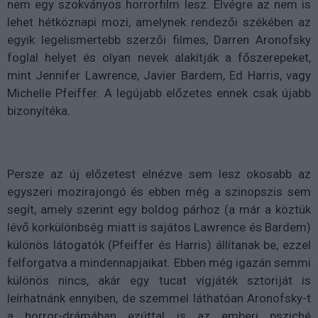
nem egy szokványos horrorfilm lesz. Elvégre az nem is
lehet hétköznapi mozi, amelynek rendezői székében az
egyik legelismertebb szerzői filmes, Darren Aronofsky
foglal helyet és olyan nevek alakítják a főszerepeket,
mint Jennifer Lawrence, Javier Bardem, Ed Harris, vagy
Michelle Pfeiffer. A legújabb előzetes ennek csak újabb
bizonyítéka.
Persze az új előzetest elnézve sem lesz okosabb az
egyszeri mozirajongó és ebben még a szinopszis sem
segít, amely szerint egy boldog párhoz (a már a köztük
lévő korkülönbség miatt is sajátos Lawrence és Bardem)
különös látogatók (Pfeiffer és Harris) állítanak be, ezzel
felforgatva a mindennapjaikat. Ebben még igazán semmi
különös nincs, akár egy tucat vígjáték sztoriját is
leírhatnánk ennyiben, de szemmel láthatóan Aronofsky-t
a horror-drámában ezúttal is az emberi psziché