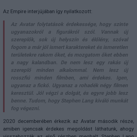
Az Empire interjújában így nyilatkozott:
Az Avatar folytatások érdekessége, hogy szinte
ugyanazokról a figurákról szól. Vannak új
szereplők, sok új helyszín és élőlény, szóval
fogom a már jól ismert karaktereket és ismeretlen
területekre rakom őket, és mozgatom őket ebben
a nagy kalandban. De nem lesz egy rakás új
szereplő minden alkalommal. Nem lesz új
rosszfiú minden filmben, ami érdekes. Igen,
ugyanaz a fickó. Ugyanaz a rohadék négy filmen
keresztül. Jól végzi a dolgát, és egyre jobb lesz
benne. Tudom, hogy Stephen Lang kiváló munkát
fog végezni.
2020 decemberében érkezik az Avatar második része,
amiben igencsak érdekes megoldást láthatunk, ahogy
visszahozzák az első részben meghalt Stephen Lang