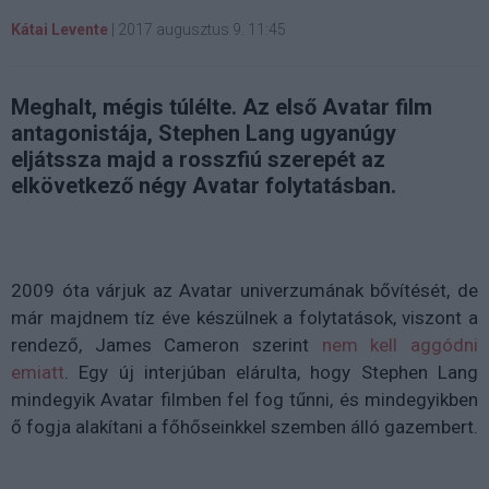
Kátai Levente
|
2017 augusztus 9. 11:45
Meghalt, mégis túlélte. Az első Avatar film
antagonistája, Stephen Lang ugyanúgy
eljátssza majd a rosszfiú szerepét az
elkövetkező négy Avatar folytatásban.
2009 óta várjuk az Avatar univerzumának bővítését, de
már majdnem tíz éve készülnek a folytatások, viszont a
rendező, James Cameron szerint
nem kell aggódni
emiatt
. Egy új interjúban elárulta, hogy Stephen Lang
mindegyik Avatar filmben fel fog tűnni, és mindegyikben
ő fogja alakítani a főhőseinkkel szemben álló gazembert.