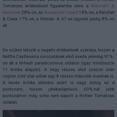
Tomatoes értékeléseit figyelembe véve: a
Warcraft: A
kezdetek
28%-on, az
Assassin's Creed
18%-on, a Ratchet
& Clank 17%-on, a Hitman: A 47-es ügynök pedig 8%-on
áll.
De szűnni látszik a negatív értékelések szériája, hiszen a
Netflix Castlevania sorozatának első évada jelenleg 91%-
on áll a hírhedt paradicsomos oldalon (igaz mindössze
11 kritika alapján). A négy részes első szezon után
rögtön zöld utat adtak egy 8 részes második évadnak is.
A kevés kritika ellenére azért is nagy dolog ez a
pontszám, hiszen játékadaptáció 60%-nál jobb
pontszámot még soha nem kapott a Rotten Tomatoes
oldalán.