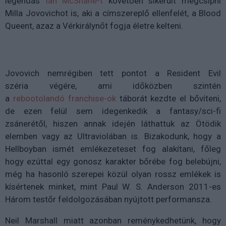
legendás
Ian McShane-t
követően sikerült megcsípni
Milla Jovovichot is, aki a címszereplő ellenfelét, a Blood
Queent, azaz a Vérkirálynőt fogja életre kelteni.
Jovovich nemrégiben tett pontot a Resident Evil
széria végére, ami időközben szintén
a
rebootolandó franchise-ok
táborát kezdte el bővíteni,
de ezen felül sem idegenkedik a fantasy/sci-fi
zsánerétől, hiszen annak idején láthattuk az Ötödik
elemben vagy az Ultraviolában is. Bizakodunk, hogy a
Hellboyban ismét emlékezeteset fog alakítani, főleg
hogy ezúttal egy gonosz karakter bőrébe fog belebújni,
még ha hasonló szerepei közül olyan rossz emlékek is
kísértenek minket, mint Paul W. S. Anderson 2011-es
Három testőr feldolgozásában nyújtott performansza.
Neil Marshall miatt azonban reménykedhetünk, hogy