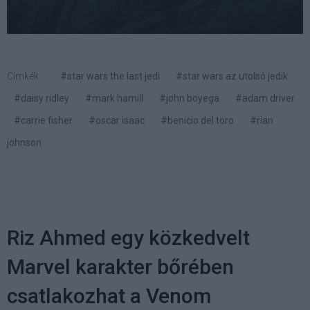
Címkék:
#star wars the last jedi
#star wars az utolsó jedik
#daisy ridley
#mark hamill
#john boyega
#adam driver
#carrie fisher
#oscar isaac
#benicio del toro
#rian
johnson
Riz Ahmed egy közkedvelt
Marvel karakter bőrében
csatlakozhat a Venom