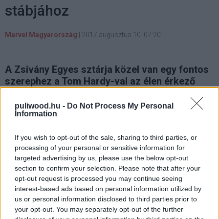
stábjához
Marvel Magyarország
|
2017 augusztus 10. 07:20
A Zsivány Egyes sztárja közel van egy fontos
szerephez a Tom Hardy-val az élen érkező
produkcióban.
puliwood.hu -
Do Not Process My Personal
Information
If you wish to opt-out of the sale, sharing to third parties, or
Úgy néz ki, hogy a munkálataiba ősszel belevágó
processing of your personal or sensitive information for
élőszereplős Venom színészgárdája egy újabb A-listás
targeted advertising by us, please use the below opt-out
színésszel bővülhet, miután Tom Hardy-t választották a
section to confirm your selection. Please note that after your
címszereplő Eddie Brock-nak. A
Variety
értesülései
opt-out request is processed you may continue seeing
szerint ugyanis Riz Ahmed korai tárgyalásokat folytat a
interest-based ads based on personal information utilized by
us or personal information disclosed to third parties prior to
Sony Pictures-szel egy olyan karakter szerepéért, akire
your opt-out. You may separately opt-out of the further
még nem derült fény, de a portál forrásai szerint "egy