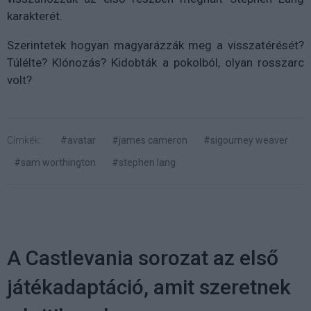
karakterét.
Szerintetek hogyan magyarázzák meg a visszatérését?
Túlélte? Klónozás? Kidobták a pokolból, olyan rosszarc
volt?
Címkék:
#avatar
#james cameron
#sigourney weaver
#sam worthington
#stephen lang
A Castlevania sorozat az első
játékadaptáció, amit szeretnek