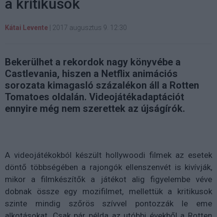
a kritikusok
Kátai Levente
|
2017 augusztus 9. 12:30
Bekerülhet a rekordok nagy könyvébe a
Castlevania, hiszen a Netflix animációs
sorozata kimagasló százalékon áll a Rotten
Tomatoes oldalán. Videojátékadaptációt
ennyire még nem szerettek az újságírók.
A videojátékokból készült hollywoodi filmek az esetek
döntő többségében a rajongók ellenszenvét is kivívják,
mikor a filmkészítők a játékot alig figyelembe véve
dobnak össze egy mozifilmet, mellettük a kritikusok
szinte mindig szőrös szívvel pontozzák le eme
alkotásokat. Csak pár példa az utóbbi évekből a Rotten