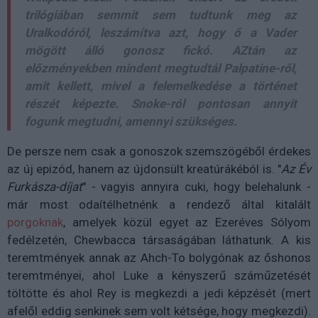
trilógiában semmit sem tudtunk meg az
Uralkodóról, leszámítva azt, hogy ő a Vader
mögött álló gonosz fickó. AZtán az
előzményekben mindent megtudtál Palpatine-ről,
amit kellett, mivel a felemelkedése a történet
részét képezte. Snoke-ról pontosan annyit
fogunk megtudni, amennyi szükséges.
De persze nem csak a gonoszok szemszögéből érdekes
az új epizód, hanem az újdonsült kreatúrákéból is. "
Az Év
Furkásza-díjat
" - vagyis annyira cuki, hogy belehalunk -
már most odaítélhetnénk a rendező által kitalált
porgoknak
, amelyek közül egyet az Ezeréves Sólyom
fedélzetén, Chewbacca társaságában láthatunk. A kis
teremtmények annak az Ahch-To bolygónak az őshonos
teremtményei, ahol Luke a kényszerű száműzetését
töltötte és ahol Rey is megkezdi a jedi képzését (mert
afelől eddig senkinek sem volt kétsége, hogy megkezdi).