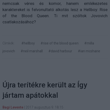
nemcsak véres és komor, hanem emlékezetes
karaktereket is felvonultató alkotás lesz a Hellboy: Rise
of the Blood Queen. Ti mit szóltok Jovovich
csatlakozásához?
Címkék:
#hellboy
#rise of the blood queen
#milla
jovovich
#neil marshall
#david harbour
#ian mcshane
Újra terítékre került az Így
jártam apátokkal
Bagi Levente
|
2017 augusztus 9. 18:15