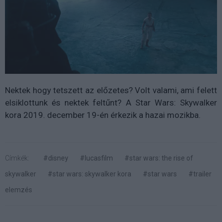
Nektek hogy tetszett az előzetes? Volt valami, ami felett
elsiklottunk és nektek feltűnt? A Star Wars: Skywalker
kora 2019. december 19-én érkezik a hazai mozikba.
Címkék:
#disney
#lucasfilm
#star wars: the rise of
skywalker
#star wars: skywalker kora
#star wars
#trailer
elemzés