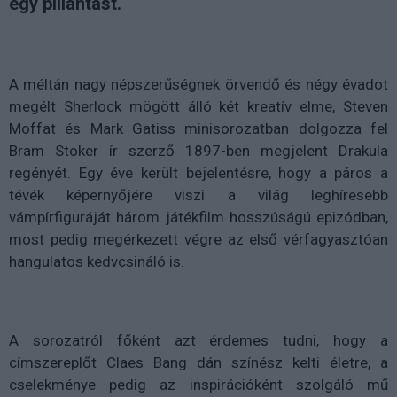
egy pillantást.
A méltán nagy népszerűségnek örvendő és négy évadot
megélt Sherlock mögött álló két kreatív elme,
Steven
Moffat és Mark Gatiss minisorozatban dolgozza fel
Bram Stoker ír szerző 1897-ben megjelent Drakula
regényét. Egy éve került bejelentésre, hogy a páros a
tévék képernyőjére viszi a világ leghíresebb
vámpírfiguráját három játékfilm hosszúságú epizódban,
most pedig megérkezett végre az első vérfagyasztóan
hangulatos kedvcsináló is.
A sorozatról főként azt érdemes tudni, hogy a
címszereplőt
Claes Bang dán színész kelti életre, a
cselekménye pedig az inspirációként szolgáló mű