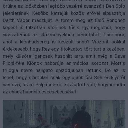
örülne az időközben legfőbb vezérré avanzsált Ben Solo
jelenlétének. Később kettejük közös erővel elpusztítja
Darth Vader maszkját. A terem még az Első Rendhez
képest is túlzottan sterilnek tűnik, így meglehet, hogy
visszatérünk az előzményekben bemutatott Caminóra,
ahol a klónhadsereg is készült anno? Viszont sokkal
érdekesebb, hogy Rey egy titokzatos tőrt tart a kezében,
mely külsőre igencsak hasonlít arra, amit még a Dave
Filoni-féle Klónok háborúja animációs sorozat Mortis
trilógia névre hallgató epizódjaiban láttunk. De az is
lehet, hogy szimplán csak egy újabb ősi Sith ereklyéről
van szó, lévén Palpatine-ról köztudott volt, hogy imádta
az ehhez hasonló csecsebecséket.