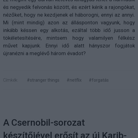
és negyedik felvonás között, és ezért kérik a rajongókat,
nézőket, hogy ne kezdjenek el háborogni, ennyi az annyi.
Mi (mint mindig) azon az állásponton vagyunk, hogy
inkább késsen egy alkotás, ezáltal több idő jusson a
tökéletesítésére, mintsem hogy valamilyen félkész
művet kapjunk. Ennyi idő alatt hányszor fogjátok
újranézni a meglévő három évadot?
Címkék:
#stranger things
#netflix
#forgatás
A Csernobil-sorozat
készítőjével erősít az új Karib-