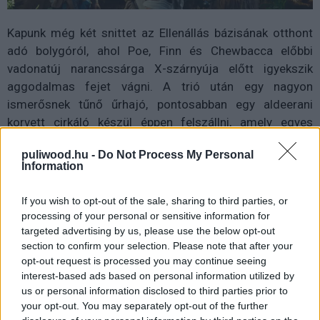
Kapunk még két snittet az Ellenállás bázisának otthont
adó bolygóról, ahol Poe, Finn és Chewbacca előbbi
vadonatúj narancssárga X-szárnyúja előtt igyekszik
aggodalmas fejet vágni. A trió után egy nagyon
ismerősnek tűnő űrhajó, pontosabban egy aldeerani
korvett cirkáló készül éppen felszállni, amely egyes
vélemények szerint az a Tantive 4-es, amit legelőször
puliwood.hu -
Do Not Process My Personal
még az Egy új remény nyitó képsoraiban vehettünk
Information
szemügyre.
If you wish to opt-out of the sale, sharing to third parties, or
processing of your personal or sensitive information for
targeted advertising by us, please use the below opt-out
section to confirm your selection. Please note that after your
opt-out request is processed you may continue seeing
interest-based ads based on personal information utilized by
us or personal information disclosed to third parties prior to
your opt-out. You may separately opt-out of the further