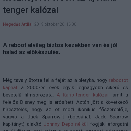
tenger kalózai
Hegedűs Attila
|
2019 október 26. 16:00
A reboot elvileg biztos kezekben van és jól
halad az előkészülés.
Még tavaly ütötte fel a fejét az a pletyka, hogy
rebootot
kaphat
a 2000-es évek egyik legnagyobb sikerű és
bevételű filmsorozata,
A Karib-tenger kalózai
, amit a
felelős Disney meg is erősített. Aztán jött a következő
híresztelés, hogy az öt mozi ikonikus főszereplője,
vagyis a Jack Sparrow-t (bocsánat, Jack Sparrow
kapitányt) alakító
Johnny Depp nélkül
fogják leforgatni