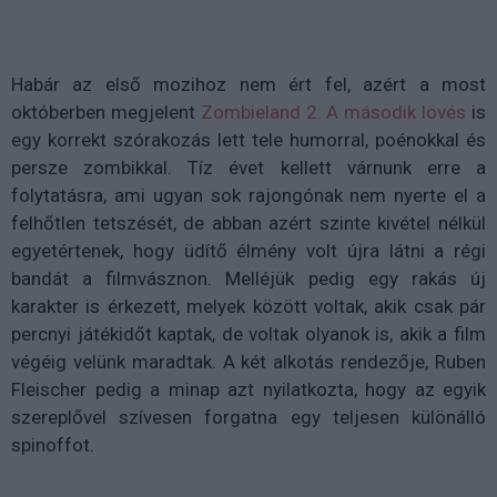
Habár az első mozihoz nem ért fel, azért a most
októberben megjelent
Zombieland 2: A második lövés
is
egy korrekt szórakozás lett tele humorral, poénokkal és
persze zombikkal. Tíz évet kellett várnunk erre a
folytatásra, ami ugyan sok rajongónak nem nyerte el a
felhőtlen tetszését, de abban azért szinte kivétel nélkül
egyetértenek, hogy üdítő élmény volt újra látni a régi
bandát a filmvásznon. Melléjük pedig egy rakás új
karakter is érkezett, melyek között voltak, akik csak pár
percnyi játékidőt kaptak, de voltak olyanok is, akik a film
végéig velünk maradtak. A két alkotás rendezője, Ruben
Fleischer pedig a minap azt nyilatkozta, hogy az egyik
szereplővel szívesen forgatna egy teljesen különálló
spinoffot.