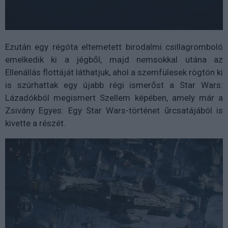
Ezután egy régóta eltemetett birodalmi csillagromboló
emelkedik ki a jégből, majd nemsokkal utána az
Ellenállás flottáját láthatjuk, ahol a szemfülesek rögtön ki
is szúrhattak egy újabb régi ismerőst a Star Wars:
Lázadókból megismert Szellem képében, amely már a
Zsivány Egyes: Egy Star Wars-történet űrcsatájából is
kivette a részét.