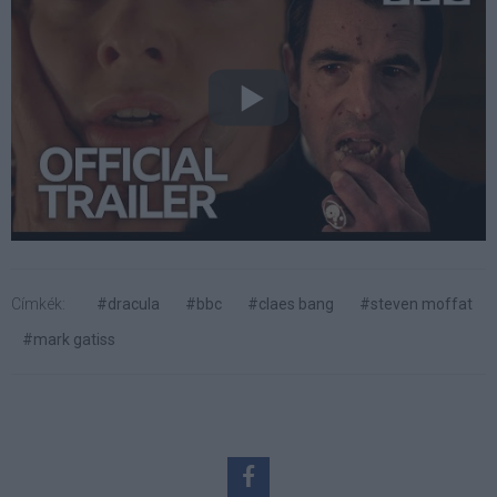
Címkék:
#dracula
#bbc
#claes bang
#steven moffat
#mark gatiss