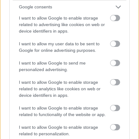
Google consents
I want to allow Google to enable storage
related to advertising like cookies on web or
device identifiers in apps.
Ismét egy eddig még nem látott helyszínről hull le a
I want to allow my user data to be sent to
lepel, ahova TIE vadászok egész sora érkezik. Az első
Google for online advertising purposes.
látásra aszteroidának tűnő jégvilágot jobban szemügyre
véve kitűnik, miszerint egy űrkikötő is található itt, ami
I want to allow Google to send me
egyes híresztelések szerint a Kijimi névre hallgat, ahová
personalized advertising.
a főszereplők Keri Russell karakterével, a titokzatos Zorri
I want to allow Google to enable storage
Bliss-szel együtt érkeznek majd, hogy megtaláljanak egy
related to analytics like cookies on web or
bizonyos Babu Frik névre hallgató droid-specialistát.
device identifiers in apps.
I want to allow Google to enable storage
related to functionality of the website or app.
I want to allow Google to enable storage
related to personalization.