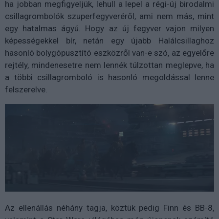
ha jobban megfigyeljük, lehull a lepel a régi-új birodalmi
csillagrombolók szuperfegyveréről, ami nem más, mint
egy hatalmas ágyú. Hogy az új fegyver vajon milyen
képességekkel bír, netán egy újabb Halálcsillaghoz
hasonló bolygópusztító eszközről van-e szó, az egyelőre
rejtély, mindenesetre nem lennék túlzottan meglepve, ha
a többi csillagromboló is hasonló megoldással lenne
felszerelve.
Az ellenállás néhány tagja, köztük pedig Finn és BB-8,