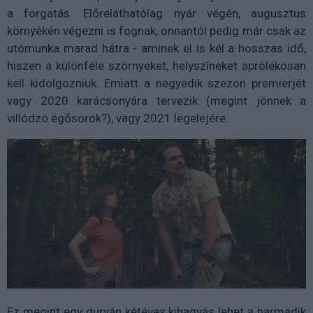
a forgatás. Előreláthatólag nyár végén, augusztus
környékén végezni is fognak, onnantól pedig már csak az
utómunka marad hátra - aminek el is kél a hosszas idő,
hiszen a különféle szörnyeket, helyszíneket aprólékosan
kell kidolgozniuk. Emiatt a negyedik szezon premierjét
vagy 2020 karácsonyára tervezik (megint jönnek a
villódzó égősorok?), vagy 2021 legelejére.
Ez megint egy durván kétéves kihagyás lehet a harmadik