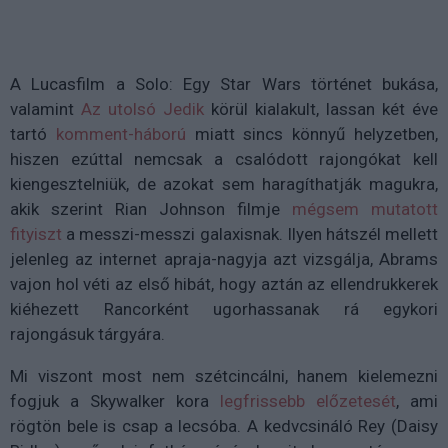
A Lucasfilm a Solo: Egy Star Wars történet bukása,
valamint
Az utolsó Jedik
körül kialakult, lassan két éve
tartó
komment-háború
miatt sincs könnyű helyzetben,
hiszen ezúttal nemcsak a csalódott rajongókat kell
kiengesztelniük, de azokat sem haragíthatják magukra,
akik szerint Rian Johnson filmje
mégsem mutatott
fityiszt
a messzi-messzi galaxisnak. Ilyen hátszél mellett
jelenleg az internet apraja-nagyja azt vizsgálja, Abrams
vajon hol véti az első hibát, hogy aztán az ellendrukkerek
kiéhezett Rancorként ugorhassanak rá egykori
rajongásuk tárgyára.
Mi viszont most nem szétcincálni, hanem kielemezni
fogjuk a Skywalker kora
legfrissebb előzetesét
, ami
rögtön bele is csap a lecsóba. A kedvcsináló Rey (Daisy