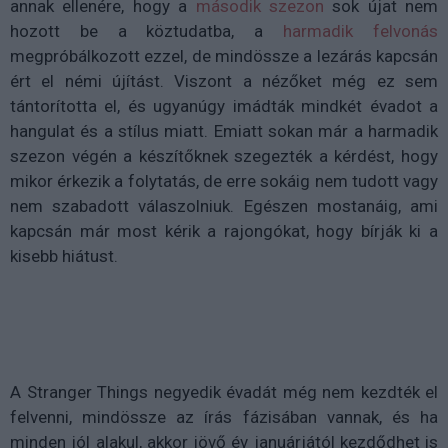
annak ellenére, hogy a
második szezon
sok újat nem
hozott be a köztudatba, a
harmadik felvonás
megpróbálkozott ezzel, de mindössze a lezárás kapcsán
ért el némi újítást. Viszont a nézőket még ez sem
tántorította el, és ugyanúgy imádták mindkét évadot a
hangulat és a stílus miatt. Emiatt sokan már a harmadik
szezon végén a készítőknek szegezték a kérdést, hogy
mikor érkezik a folytatás, de erre sokáig nem tudott vagy
nem szabadott válaszolniuk. Egészen mostanáig, ami
kapcsán már most kérik a rajongókat, hogy bírják ki a
kisebb hiátust.
A Stranger Things negyedik évadát még nem kezdték el
felvenni, mindössze az írás fázisában vannak, és ha
minden jól alakul, akkor jövő év januárjától kezdődhet is