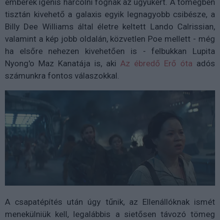
emberek igenis harcolni fognak az ügyükért. A tömegben
tisztán kivehető a galaxis egyik legnagyobb csibésze, a
Billy Dee Williams által életre keltett Lando Calrissian,
valamint a kép jobb oldalán, közvetlen Poe mellett - még
ha elsőre nehezen kivehetően is - felbukkan Lupita
Nyong'o Maz Kanatája is, aki
Az ébredő Erő óta
adós
számunkra fontos válaszokkal.
A csapatépítés után úgy tűnik, az Ellenállóknak ismét
menekülniük kell, legalábbis a sietősen távozó tömeg