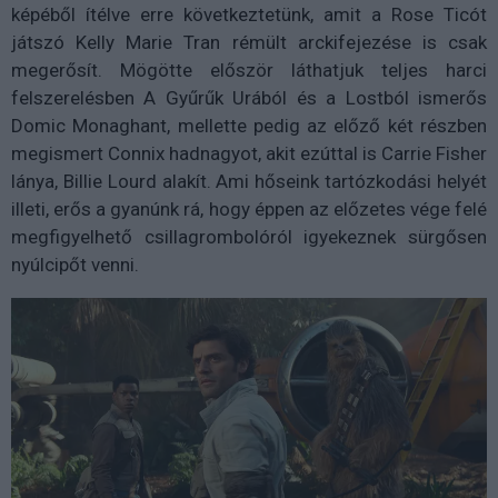
képéből ítélve erre következtetünk, amit a Rose Ticót
játszó Kelly Marie Tran rémült arckifejezése is csak
megerősít. Mögötte először láthatjuk teljes harci
felszerelésben A Gyűrűk Urából és a Lostból ismerős
Domic Monaghant, mellette pedig az előző két részben
megismert Connix hadnagyot, akit ezúttal is Carrie Fisher
lánya, Billie Lourd alakít. Ami hőseink tartózkodási helyét
illeti, erős a gyanúnk rá, hogy éppen az előzetes vége felé
megfigyelhető csillagrombolóról igyekeznek sürgősen
nyúlcipőt venni.