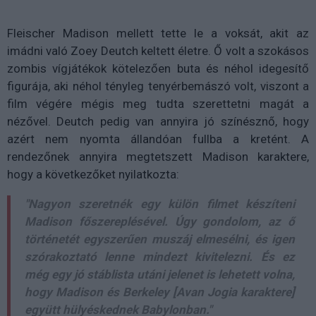
Fleischer Madison mellett tette le a voksát, akit az
imádni való Zoey Deutch keltett életre. Ő volt a szokásos
zombis vígjátékok kötelezően buta és néhol idegesítő
figurája, aki néhol tényleg tenyérbemászó volt, viszont a
film végére mégis meg tudta szerettetni magát a
nézővel. Deutch pedig van annyira jó színésznő, hogy
azért nem nyomta állandóan fullba a kretént. A
rendezőnek annyira megtetszett Madison karaktere,
hogy a következőket nyilatkozta:
"Nagyon szeretnék egy külön filmet készíteni
Madison főszereplésével. Úgy gondolom, az ő
történetét egyszerűen muszáj elmesélni, és igen
szórakoztató lenne mindezt kivitelezni. És ez
még egy jó stáblista utáni jelenet is lehetett volna,
hogy Madison és Berkeley [Avan Jogia karaktere]
együtt hülyéskednek Babylonban."