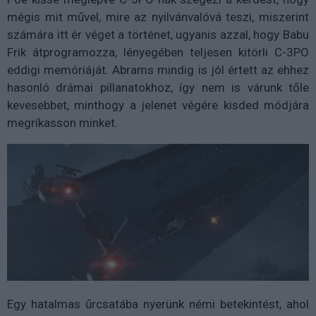
mégis mit művel, mire az nyilvánvalóvá teszi, miszerint
számára itt ér véget a történet, ugyanis azzal, hogy Babu
Frik átprogramozza, lényegében teljesen kitörli C-3PO
eddigi memóriáját. Abrams mindig is jól értett az ehhez
hasonló drámai pillanatokhoz, így nem is várunk tőle
kevesebbet, minthogy a jelenet végére kisded módjára
megríkasson minket.
Egy hatalmas űrcsatába nyerünk némi betekintést, ahol