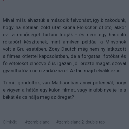
Mivel mi is élveztük a második felvonást, így bizakodunk,
hogy ha netalán zöld utat kapna Fleischer ötlete, akkor
ezt a minőséget tartani tudják - és nem egy hasonló
rókabőrt készítenek, mint amilyen például a Minyonok
volt a Gru esetében. Zoey Deutch még nem nyilatkozott
a filmes ötlettel kapcsolatban, de a forgatási fotókat és
felvételeket elnézve ő is igazán jól érezte magát, szóval
gyaníthatóan nem zárkózna el. Aztán majd elválik ez is.
Ti mit gondoltok, van Madisonban annyi potenciál, hogy
elvigyen a hátán egy külön filmet, vagy inkább nyelje le a
békát és csinálja meg az öreget?
Címkék:
#zombieland
#zombieland 2: double tap