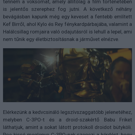
tenném a voksomat, amely állítólag a film történetében
is jelentős szerephez fog jutni. A következő néhány
bevágásban kapunk még egy keveset a fentebb említett
Kef Birről, ahol Kylo és Rey fénykardpárbajába, valamint a
Halálcsillag romjaira való odajutásról is lehull a lepel, ami
nem tűnik egy életbiztosításnak a járművet elnézve.
Elérkezünk a kedvcsináló legszívszaggatóbb jelenetéhez,
melyben C-3PO-t és a droid-szakértő Babu Friket
láthatjuk, amint a sokat látott protokoll droidot bütyköli.
Poe kissé meglepve C-3PO-nak szegezi a kérdést, hogy