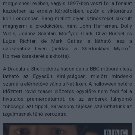
megjelenési évében, vagyis 1897-ben veszi fel a fonalat
kezdetben az erdélyi Kárpátokban, aztán a viktoriánus
kori Londonban. Bang mellett olyan színészeket sikerült
megnyerni a produkcióra, mint John Heffernan, Dolly
Wells, Joanna Scanlan, Morfydd Clark, Clive Russel és
Lujza Richter, de Mark Gatiss is látható lesz a
szokásához híven (például a Sherlockban Mycroft
Holmes karakterét alakította).
A Dracula a Sherlockhoz hasonlóan a BBC műsorán lesz
látható az Egyesült Királyságban, mielőtt mindenki
számára elérhetővé válna a Netflixen. A halloween hetére
időzített rövid teaser előzetes egyelőre nem fedi fel a
hivatalos premierdátumot, de az emberek túlnyomó
többsége azt tippeli, karácsony tájékán számíthatunk az
izgalmasnak tűnő sorozatra.