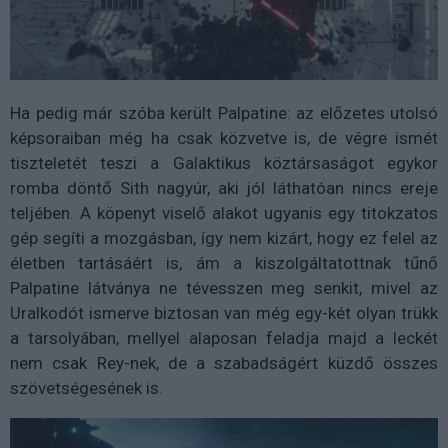
Ha pedig már szóba került Palpatine: az előzetes utolsó
képsoraiban még ha csak közvetve is, de végre ismét
tiszteletét teszi a Galaktikus köztársaságot egykor
romba döntő Sith nagyúr, aki jól láthatóan nincs ereje
teljében. A köpenyt viselő alakot ugyanis egy titokzatos
gép segíti a mozgásban, így nem kizárt, hogy ez felel az
életben tartásáért is, ám a kiszolgáltatottnak tűnő
Palpatine látványa ne tévesszen meg senkit, mivel az
Uralkodót ismerve biztosan van még egy-két olyan trükk
a tarsolyában, mellyel alaposan feladja majd a leckét
nem csak Rey-nek, de a szabadságért küzdő összes
szövetségesének is.