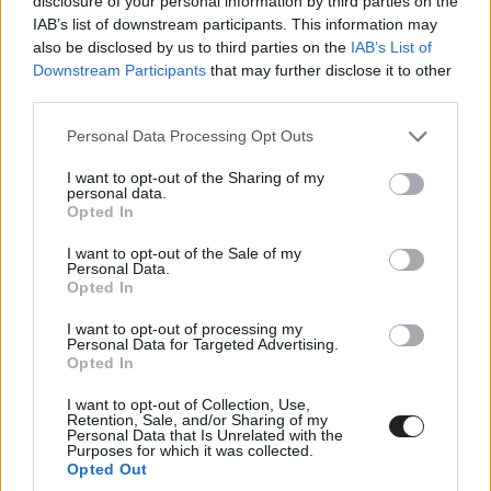
disclosure of your personal information by third parties on the
IAB’s list of downstream participants. This information may
Hatalmas hullámok szegélyezik a második Halálcsillag
also be disclosed by us to third parties on the
IAB’s List of
maradványait, ahol éppen Rey tart egy monológot arról,
Downstream Participants
that may further disclose it to other
third parties.
hogy valójában senki se ismeri őt igazán, mire Adam
Driver Kylo Renje egy hatásos belépő kíséretében
Please note that this website/app uses one or more Google
Personal Data Processing Opt Outs
rákontráz, hogy ő bizony igen. A nem éppen emberbarát
services and may gather and store information including but
not limited to your visit or usage behaviour. You may click to
I want to opt-out of the Sharing of my
időjárási körülmények dacára mindketten tisztában
personal data.
grant or deny consent to Google and its third-party tags to
vannak vele, miszerint a párbaj végén innen csak az
Opted In
use your data for below specified purposes in below Google
egyikük távozhat élve. Maga a leszámolás egyébként a
consent section.
I want to opt-out of the Sale of my
korábbi pletykákkal ellentétben nem A Jedi visszatérben
Personal Data.
Opted In
bemutatkozott Endor bolygó erdős holdján, hanem
annak Kef Bir névre hallgató óceánholdján játszódik,
I want to opt-out of processing my
amit nemrég maga a Lucasfilm leplezett le hivatalosan.
Personal Data for Targeted Advertising.
Opted In
I want to opt-out of Collection, Use,
Retention, Sale, and/or Sharing of my
Personal Data that Is Unrelated with the
Purposes for which it was collected.
Opted Out