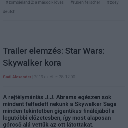
#zombieland 2: a második lövés
#ruben felischer
#zoey
deutch
Trailer elemzés: Star Wars:
Skywalker kora
Gaál Alexander
|
2019 október 28. 12:00
A rejtélymániás J.J. Abrams egészen sok
mindent felfedett nekünk a Skywalker Saga
minden tekintetben gigantikus fináléjából a
legutóbbi előzetesben, így most alaposan
górcső alá vettük az ott látottakat.