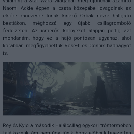
valamint a Star Wars világában még újoncnak számító
Naomi Ackie éppen a csata közepébe lovagolnak az
elsőre ránézésre lónak kinéző Orbak névre hallgató
bestiákon, méghozzá egy újabb csillagromboló
fedélzetén. Az ismerős környezet alapján pedig azt
mondanám, hogy ez a hajó pontosan ugyanaz, ahol
korábban megfigyelhettük Rose-t és Connix hadnagyot
is.
Rey és Kylo a második Halálcsillag egykori tróntermében
találkoznak, ám nem úgy tűnik, hogy előbbi kifejezetten