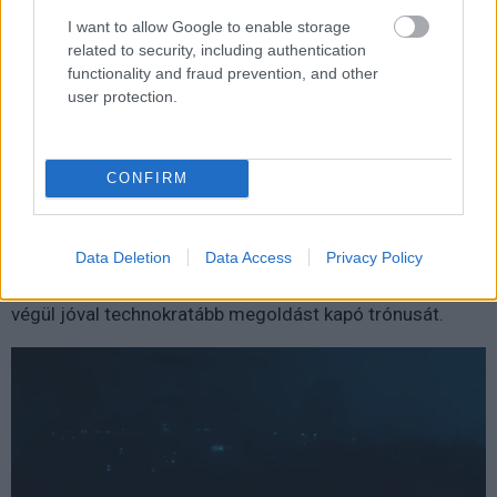
I want to allow Google to enable storage
related to security, including authentication
functionality and fraud prevention, and other
user protection.
Vészjósló képsorok következnek egy meglehetősen
ősinek tűnő trónról, miközben a Darth Sidiousként
visszatérő Ian McDiarmid sejtelmes hangon ad némi
CONFIRM
betekintést abba, hogy mire is készül valójában. A trón
dizájnja egyébként Ralph Mcquarrie keze nyomát dicséri,
hiszen a művész eredetileg így álmodta meg Palpatine a
Data Deletion
Data Access
Privacy Policy
VI. epizódban, vagyis A Jedi visszatérben megfigyelhető,
végül jóval technokratább megoldást kapó trónusát.