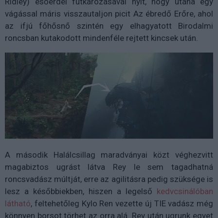
Ridley) esőerdei futkározásával nyit, hogy utána egy
vágással máris visszautaljon picit Az ébredő Erőre, ahol
az ifjú főhősnő szintén egy elhagyatott Birodalmi
roncsban kutakodott mindenféle rejtett kincsek után.
A második Halálcsillag maradványai közt véghezvitt
magabiztos ugrást látva Rey le sem tagadhatná
roncsvadász múltját, erre az agilitásra pedig szüksége is
lesz a későbbiekben, hiszen a legelső
kedvcsinálóban
látható
, feltehetőleg Kylo Ren vezette új TIE vadász még
könnyen borsot törhet az orra alá. Rey után ugrunk egyet