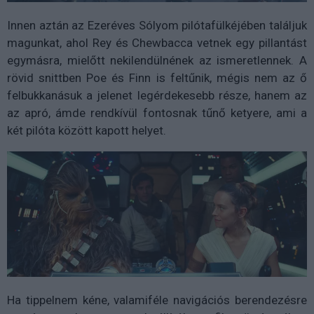
Innen aztán az Ezeréves Sólyom pilótafülkéjében találjuk
magunkat, ahol Rey és Chewbacca vetnek egy pillantást
egymásra, mielőtt nekilendülnének az ismeretlennek. A
rövid snittben Poe és Finn is feltűnik, mégis nem az ő
felbukkanásuk a jelenet legérdekesebb része, hanem az
az apró, ámde rendkívül fontosnak tűnő ketyere, ami a
két pilóta között kapott helyet.
Ha tippelnem kéne, valamiféle navigációs berendezésre