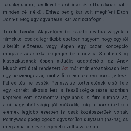
feleslegesnek, rendkívül ostobának és offenzívnak hat -
minden cél nélkül. Ehhez pedig kár volt meghívni Elton
John-t. Meg úgy egyáltalán: kár volt belefogni.
Török Tamás
: Alapvetően borzasztó óvatos vagyok a
filmekkel, csak a legritkább esetben hagyom, hogy egy jól
sikerült előzetes, vagy éppen egy pazar koncepció
magas elvárásokkal engedjen be a moziba. Stephen King
klasszikusának éppen aktuális adaptációja, az Andy
Muschietti által rendezett
Az
már-már erőszakosan lett
úgy beharangozva, mint a film, ami életem horrorja lesz.
Félreértés ne essék, Pennywise történetének első fele
egy korrekt alkotás lett, a feszültségkeltésre azonban
képtelen volt, számomra legalábbis. A film humora az,
ami nagyjából végig jól működik, míg a horrorisztikus
elemek legjobb esetben is csak középszerűek voltak,
Pennywise pedig egész egyszerűen súlytalan (ha-ha), és
még annál is nevetségesebb volt a vásznon.