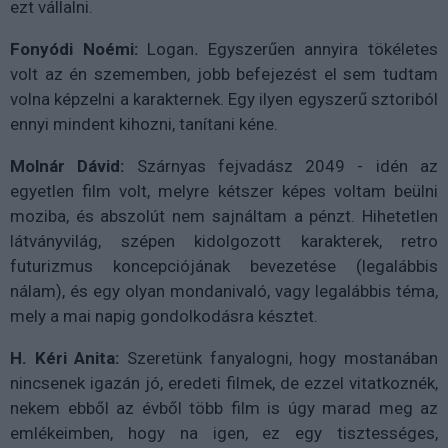
ezt vállalni.
Fonyódi Noémi:
Logan
.
Egyszerűen annyira tökéletes
volt az én szememben, jobb befejezést el sem tudtam
volna képzelni a karakternek. Egy ilyen egyszerű sztoriból
ennyi mindent kihozni, tanítani kéne.
Molnár Dávid:
Szárnyas fejvadász 2049 - idén az
egyetlen film volt, melyre kétszer képes voltam beülni
moziba, és abszolút nem sajnáltam a pénzt. Hihetetlen
látványvilág, szépen kidolgozott karakterek, retro
futurizmus koncepciójának bevezetése (legalábbis
nálam), és egy olyan mondanivaló, vagy legalábbis téma,
mely a mai napig gondolkodásra késztet.
H. Kéri Anita:
Szeretünk fanyalogni, hogy mostanában
nincsenek igazán jó, eredeti filmek, de ezzel vitatkoznék,
nekem ebből az évből több film is úgy marad meg az
emlékeimben, hogy na igen, ez egy tisztességes,