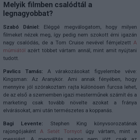
Melyik filmben csalódtál a
legnagyobbat?
Szabó Dániel:
Eléggé megválogatom, hogy milyen
filmeket nézek meg, így pedig nem szokott érni igazán
nagy csalódás, de a Tom Cruise nevével fémjelzett
A
múmiától
azért többet vártam annál, mint amit nyújtani
tudott.
Pavlics Tamás:
A várakozásokat figyelembe véve:
Kingsman: Az Aranykör. Ami annak fényében, hogy
mennyire jól szórakoztam rajta különösen furcsa lehet,
de az első a szememben igazi mesterműnek számít és a
marketing csak tovább növelte azokat a fránya
elvárásokat, ami után természetes a koppanás.
Bagi Levente:
Stephen King könyvsorozatának
rajongójaként
A Setét Tornyot
úgy vártam, mint a
messiást. A megváltás sajnos nem jött, csak az