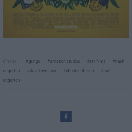
Címkék:
#gringo
#amazon studios
#stx films
#nash
edgerton
#david oyelowo
#charlize theron
#joel
edgerton