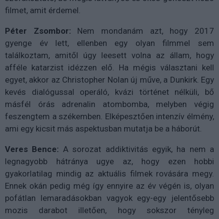
filmet, amit érdemel.
Péter Zsombor:
Nem mondanám azt, hogy 2017
gyenge év lett, ellenben egy olyan filmmel sem
találkoztam, amitől úgy leesett volna az állam, hogy
afféle katarzist idézzen elő. Ha mégis választani kell
egyet, akkor az Christopher Nolan új műve, a Dunkirk. Egy
kevés dialógussal operáló, kvázi történet nélküli, bő
másfél órás adrenalin atombomba, melyben végig
feszengtem a székemben. Elképesztően intenzív élmény,
ami egy kicsit más aspektusban mutatja be a háborút.
Veres Bence:
A sorozat addiktivitás egyik, ha nem a
legnagyobb hátránya ugye az, hogy ezen hobbi
gyakorlatilag mindig az aktuális filmek rovására megy.
Ennek okán pedig még így ennyire az év végén is, olyan
pofátlan lemaradásokban vagyok egy-egy jelentősebb
mozis darabot illetően, hogy sokszor tényleg