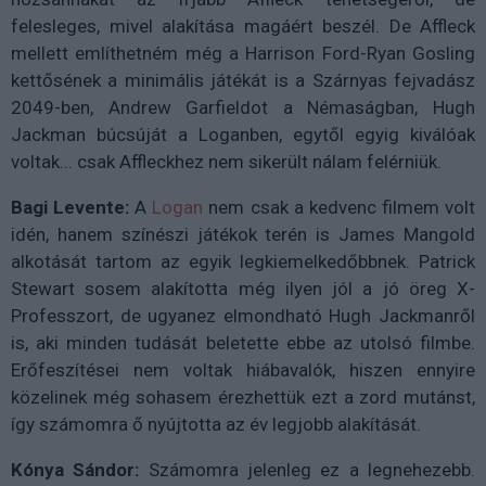
felesleges, mivel alakítása magáért beszél. De Affleck
mellett említhetném még a Harrison Ford-Ryan Gosling
kettősének a minimális játékát is a Szárnyas fejvadász
2049-ben, Andrew Garfieldot a Némaságban, Hugh
Jackman búcsúját a Loganben, egytől egyig kiválóak
voltak... csak Affleckhez nem sikerült nálam felérniük.
Bagi Levente:
A
Logan
nem csak a kedvenc filmem volt
idén, hanem színészi játékok terén is James Mangold
alkotását tartom az egyik legkiemelkedőbbnek. Patrick
Stewart sosem alakította még ilyen jól a jó öreg X-
Professzort, de ugyanez elmondható Hugh Jackmanről
is, aki minden tudását beletette ebbe az utolsó filmbe.
Erőfeszítései nem voltak hiábavalók, hiszen ennyire
közelinek még sohasem érezhettük ezt a zord mutánst,
így számomra ő nyújtotta az év legjobb alakítását.
Kónya Sándor:
Számomra jelenleg ez a legnehezebb.