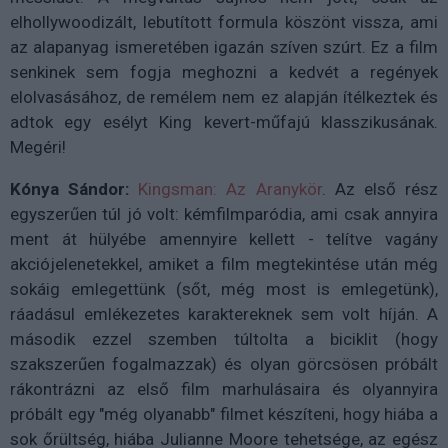
elhollywoodizált, lebutított formula köszönt vissza, ami
az alapanyag ismeretében igazán szíven szúrt. Ez a film
senkinek sem fogja meghozni a kedvét a regények
elolvasásához, de remélem nem ez alapján ítélkeztek és
adtok egy esélyt King kevert-műfajú klasszikusának.
Megéri!
Kónya Sándor:
Kingsman: Az Aranykör
. Az első rész
egyszerűen túl jó volt: kémfilmparódia, ami csak annyira
ment át hülyébe amennyire kellett - telítve vagány
akciójelenetekkel, amiket a film megtekintése után még
sokáig emlegettünk (sőt, még most is emlegetünk),
ráadásul emlékezetes karaktereknek sem volt híján. A
második ezzel szemben túltolta a biciklit (hogy
szakszerűen fogalmazzak) és olyan görcsösen próbált
rákontrázni az első film marhulásaira és olyannyira
próbált egy "még olyanabb" filmet készíteni, hogy hiába a
sok őrültség, hiába Julianne Moore tehetsége, az egész