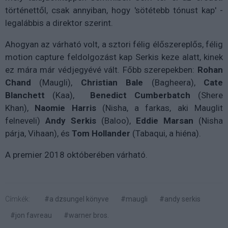
történettől, csak annyiban, hogy 'sötétebb tónust kap' -
legalábbis a direktor szerint.
Ahogyan az várható volt, a sztori félig élőszereplős, félig
motion capture feldolgozást kap Serkis keze alatt, kinek
ez mára már védjegyévé vált. Főbb szerepekben:
Rohan
Chand
(
Maugli),
Christian Bale
(Bagheera),
Cate
Blanchett
(Kaa),
Benedict Cumberbatch
(Shere
Khan),
Naomie Harris
(Nisha, a farkas, aki Mauglit
felneveli)
Andy Serkis
(Baloo),
Eddie Marsan
(
Nisha
párja, Vihaan), és
Tom Hollander
(
Tabaqui, a hiéna).
A premier 2018 októberében várható.
Címkék:
#a dzsungel könyve
#maugli
#andy serkis
#jon favreau
#warner bros.