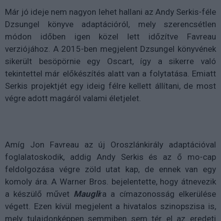
Már jó ideje nem nagyon lehet hallani az Andy Serkis-féle
Dzsungel könyve adaptációról, mely szerencsétlen
módon időben igen közel lett időzítve Favreau
verziójához. A 2015-ben megjelent Dzsungel könyvének
sikerült besöpörnie egy Oscart, így a sikerre való
tekintettel már előkészítés alatt van a folytatása. Emiatt
Serkis projektjét egy ideig félre kellett állítani, de most
végre adott magáról valami életjelet.
Amíg Jon Favreau az új Oroszlánkirály adaptációval
foglalatoskodik, addig Andy Serkis és az ő mo-cap
feldolgozása végre zöld utat kap, de ennek van egy
komoly ára. A Warner Bros. bejelentette, hogy átnevezik
a készülő művet
Maugli
ra a címazonosság elkerülése
végett. Ezen kívül megjelent a hivatalos szinopszisa is,
mely tulajdonképpen semmiben sem tér el az eredeti