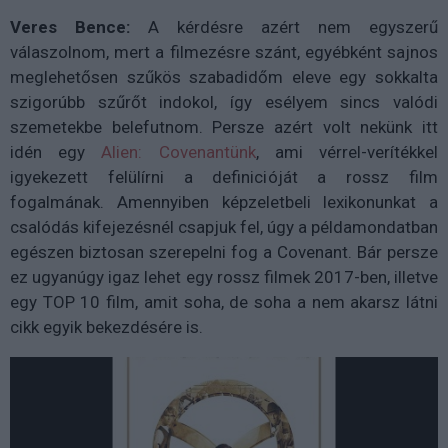
Veres Bence:
A kérdésre azért nem egyszerű
válaszolnom, mert a filmezésre szánt, egyébként sajnos
meglehetősen szűkös szabadidőm eleve egy sokkalta
szigorúbb szűrőt indokol, így esélyem sincs valódi
szemetekbe belefutnom. Persze azért volt nekünk itt
idén egy
Alien: Covenantünk
, ami vérrel-verítékkel
igyekezett felülírni a definicióját a rossz film
fogalmának. Amennyiben képzeletbeli lexikonunkat a
csalódás kifejezésnél csapjuk fel, úgy a példamondatban
egészen biztosan szerepelni fog a Covenant. Bár persze
ez ugyanúgy igaz lehet egy rossz filmek 2017-ben, illetve
egy TOP 10 film, amit soha, de soha a nem akarsz látni
cikk egyik bekezdésére is.