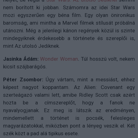
nem borított ki jobban. Számomra az idei Star Wars
mozi egyszerűen egy béna film. Egy olyan önironikus
baromság, ami mintha a Marvel filmek stílusát próbálná
utánozni. Még a jelenlegi kánon regények közül is szinte
mindegyiknek érdekesebb a története és szereplői is,
mint Az utolsó Jediknek.
Jasinka Ádám:
Wonder Woman
.
Túl hosszú volt, nekem
kicsit szájbarágós.
Péter Zsombor:
Úgy vártam, mint a messiást, ehhez
képest nagyot koppantam. Az Alien: Covenant egy
szerteágazó valami lett, amibe Ridley Scott csak azért
hozta be a címszereplőt, hogy a fanok ne
nyavalyogjanak. Ez meg is látszik az eredményen,
mindemellett a történet is pocsék, felesleges
magyarázatokkal, miközben pont a lényeg veszik el. Két
szék közt a pad alá tipikus esete.