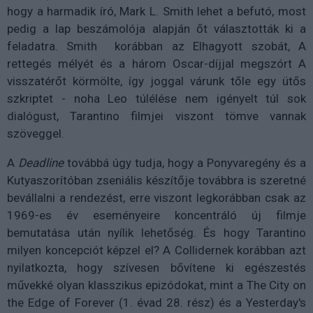
hogy a harmadik író, Mark L. Smith lehet a befutó, most
pedig a lap beszámolója alapján őt választották ki a
feladatra. Smith korábban az Elhagyott szobát, A
rettegés mélyét és a három Oscar-díjjal megszórt A
visszatérőt körmölte, így joggal várunk tőle egy ütős
szkriptet - noha Leo túlélése nem igényelt túl sok
dialógust, Tarantino filmjei viszont tömve vannak
szöveggel.
A
Deadline
továbbá úgy tudja, hogy a Ponyvaregény és a
Kutyaszorítóban zseniális készítője továbbra is szeretné
bevállalni a rendezést, erre viszont legkorábban csak az
1969-es év eseményeire koncentráló új filmje
bemutatása után nyílik lehetőség. És hogy Tarantino
milyen koncepciót képzel el? A Collidernek korábban azt
nyilatkozta, hogy szívesen bővítene ki egészestés
művekké olyan klasszikus epizódokat, mint a The City on
the Edge of Forever (1. évad 28. rész) és a Yesterday's