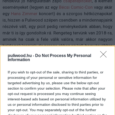
rendkívül jó hangulatban zajló
csapatépítőket
, a kiemelt
eseményeket (legyen az egy
Bécsi Comic-Con
vagy akár
egy
Hans Zimmer
koncert) és a szorgos hétköznapokat
is, hiszen a Puliwood szépen csendben a mindennapjaink
részévé vált, egy picit pedig reménykedünk abban, hogy
már ti is így gondoltok rá. Rengeteg tervünk van 2018-ra,
aminek ha csak a fele válik valóra, már akkor nagyon
boldogok leszünk, de persze ehhez az kell, hogy továbbra
is olvassatok, támogassatok minket, az eddigi pozitív
puliwood.hu -
Do Not Process My Personal
energiákért és hasznos tapasztalatokért pedig nagyon
Information
hálásak vagyunk nektek.
If you wish to opt-out of the sale, sharing to third parties, or
processing of your personal or sensitive information for
targeted advertising by us, please use the below opt-out
section to confirm your selection. Please note that after your
Szeretnénk mindenkinek szívből filmélményekkel és
opt-out request is processed you may continue seeing
kicsattanó egészséggel teli, boldog új évet kívánni, de
interest-based ads based on personal information utilized by
mielőtt kinyitnánk a pezsgőt, még olvassátok el, hogy a
us or personal information disclosed to third parties prior to
szerkesztőink milyennek látták 2017-et filmes és
your opt-out. You may separately opt-out of the further
sorozatos szempontból. Íme: