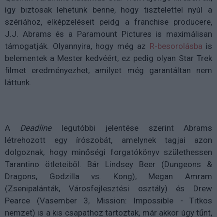
így biztosak lehetünk benne, hogy tisztelettel nyúl a
szériához, elképzeléseit peidg a franchise producere,
J.J. Abrams és a Paramount Pictures is maximálisan
támogatják. Olyannyira, hogy még az
R-besorolásba
is
belementek a Mester kedvéért, ez pedig olyan Star Trek
filmet eredményezhet, amilyet még garantáltan nem
láttunk.
A
Deadline
legutóbbi jelentése szerint Abrams
létrehozott egy írószobát, amelynek tagjai azon
dolgoznak, hogy minőségi forgatókönyv születhessen
Tarantino ötleteiből. Bár Lindsey Beer (Dungeons &
Dragons, Godzilla vs. Kong), Megan Amram
(Zsenipalánták, Városfejlesztési osztály) és Drew
Pearce (Vasember 3, Mission: Impossible - Titkos
nemzet) is a kis csapathoz tartoztak, már akkor úgy tűnt,