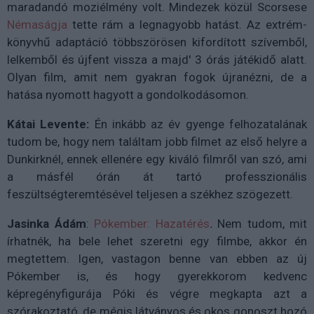
maradandó moziélmény volt. Mindezek közül Scorsese
Némaságja
tette rám a legnagyobb hatást. Az extrém-
könyvhű adaptáció többszörösen kifordított szívemből,
lelkemből és újfent vissza a majd' 3 órás játékidő alatt.
Olyan film, amit nem gyakran fogok újranézni, de a
hatása nyomott hagyott a gondolkodásomon.
Kátai Levente:
Én inkább az év gyenge felhozatalának
tudom be, hogy nem találtam jobb filmet az első helyre a
Dunkirknél, ennek ellenére egy kiváló filmről van szó, ami
a másfél órán át tartó professzionális
feszültségteremtésével teljesen a székhez szögezett.
Jasinka Ádám
:
Pókember: Hazatérés
.
Nem tudom, mit
írhatnék, ha bele lehet szeretni egy filmbe, akkor én
megtettem. Igen, vastagon benne van ebben az új
Pókember is, és hogy gyerekkorom kedvenc
képregényfigurája Póki és végre megkapta azt a
szórakoztató, de mégis látványos és okos gonoszt hozó