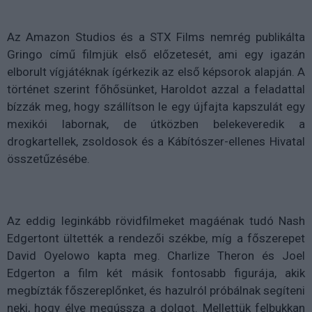
Az Amazon Studios és a STX Films nemrég publikálta
Gringo című filmjük első előzetesét, ami egy igazán
elborult vígjátéknak ígérkezik az első képsorok alapján. A
történet szerint főhősünket, Haroldot azzal a feladattal
bízzák meg, hogy szállítson le egy újfajta kapszulát egy
mexikói labornak, de útközben belekeveredik a
drogkartellek, zsoldosok és a Kábítószer-ellenes Hivatal
összetűzésébe.
Az eddig leginkább rövidfilmeket magáénak tudó Nash
Edgertont ültették a rendezői székbe, míg a főszerepet
David Oyelowo kapta meg. Charlize Theron és Joel
Edgerton a film két másik fontosabb figurája, akik
megbízták főszereplőnket, és hazulról próbálnak segíteni
neki, hogy élve megússza a dolgot. Mellettük felbukkan