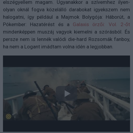
elszégyellem magam. Ugyanakkor a szívemhez ilyen-
olyan oknál fogva közelálló darabokat igyekszem nem
halogatni, így például a Majmok Bolygója: Háborút, a
Pókember: Hazatérést és a
Galaxis örzői: Vol. 2-őt
mindenképpen muszáj vagyok kiemelni a szórásból. És
persze nem is lennék valódi die-hard Rozsomák fanboy,
ha nem a Logant imádtam volna idén a legjobban.