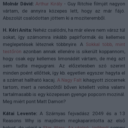
Molnár Dávid:
Arthur Király
- Guy Ritchie filmjét nagyon
vártam, de annyira közepes lett, hogy az már fájó.
Abszolút csalódottan jöttem ki a moziteremből.
H. Kéri Anita:
Nehéz csalódni, ha már eleve nem vársz túl
sokat, így számomra inkább papírformák és kellemes
meglepetések léteznek többnyire. A
Sokkal több, mint
testőrön
azonban annak ellenére is sikerült koppannom,
hogy csak egy kellemes limonádét vártam, de még azt
sem tudta megugrani. Az előzetesben szó szerint
minden poént ellőttek, így kb. egyetlen egyszer hagyta el
a számat hallható kacaj.
A Nagy Falt
kihagyott ziccernek
tartom, mert a rendezőtől bőven kitellett volna valami
tartalmasabb is egy közepesen gyenge popcorn mozinál.
Meg miért pont Matt Damon?
Kátai Levente:
A Szárnyas fejvadász 2049 és a 13
Reasons Why is majdnem megkaparintotta az első
helyet, de végül a
Star Wars: Az utolsó Jediknél
semmi