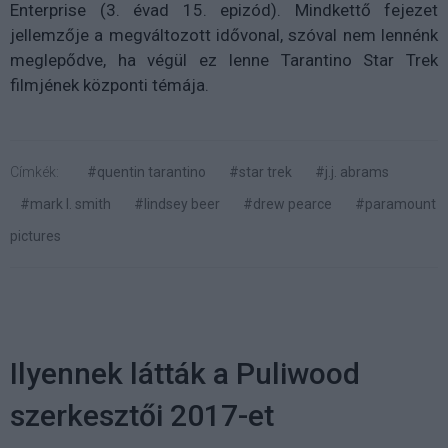
Enterprise (3. évad 15. epizód). Mindkettő fejezet
jellemzője a megváltozott idővonal, szóval nem lennénk
meglepődve, ha végül ez lenne Tarantino Star Trek
filmjének központi témája.
Címkék:
#quentin tarantino
#star trek
#j.j. abrams
#mark l. smith
#lindsey beer
#drew pearce
#paramount
pictures
Ilyennek látták a Puliwood
szerkesztői 2017-et