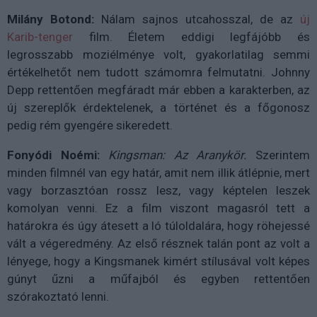
Milány Botond:
Nálam sajnos utcahosszal, de az
új
Karib-tenger
film. Életem eddigi legfájóbb és
legrosszabb moziélménye volt, gyakorlatilag semmi
értékelhetőt nem tudott számomra felmutatni. Johnny
Depp rettentően megfáradt már ebben a karakterben, az
új szereplők érdektelenek, a történet és a főgonosz
pedig rém gyengére sikeredett.
Fonyódi Noémi:
Kingsman: Az Aranykör.
Szerintem
minden filmnél van egy határ, amit nem illik átlépnie, mert
vagy borzasztóan rossz lesz, vagy képtelen leszek
komolyan venni. Ez a film viszont magasról tett a
határokra és úgy átesett a ló túloldalára, hogy röhejessé
vált a végeredmény. Az első résznek talán pont az volt a
lényege, hogy a Kingsmanek kimért stílusával volt képes
gúnyt űzni a műfajból és egyben rettentően
szórakoztató lenni.