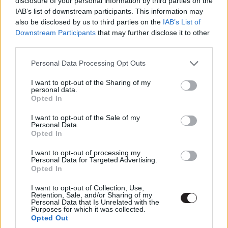
disclosure of your personal information by third parties on the
IAB’s list of downstream participants. This information may
Mi volt az abszolút kedvenced és
also be disclosed by us to third parties on the
IAB’s List of
Downstream Participants
that may further disclose it to other
miért?
third parties.
Szabó Dániel:
Alaposan el kellett gondolkodnom rajta,
Please note that this website/app uses one or more Google
Personal Data Processing Opt Outs
hogy melyiket válasszam, de végül
A majmok bolygója:
services and may gather and store information including but
not limited to your visit or usage behaviour. You may click to
I want to opt-out of the Sharing of my
Háborút
hoztam ki győztesként, mert egy remek trilógia
personal data.
grant or deny consent to Google and its third-party tags to
tökéletes záróakkordja volt, amiért Andy Serkisnek
Opted In
use your data for below specified purposes in below Google
gondolkodás nélkül odaadnám az Oscart bármilyen
consent section.
I want to opt-out of the Sale of my
kategóriában.
Personal Data.
Opted In
Pavlics Tamás:
Dunkirk. Akármennyire is "drukkolok"
I want to opt-out of processing my
annak, hogy Nolan bukjon bele végre egy projektjébe,
Personal Data for Targeted Advertising.
amit nem tudok szeretni, a brit rendező erre képtelen és
Opted In
A Sötét Lovag óta a leginkább letisztult, leginkább
I want to opt-out of Collection, Use,
maníroktól mentes rendezését tudhatja le ezzel a
Retention, Sale, and/or Sharing of my
Personal Data that Is Unrelated with the
háborús thrillerrel. Amellett pedig jó néhány fiatal
Purposes for which it was collected.
Opted Out
tehetségre is érdemes lesz odefigyelni ezen mozija után,