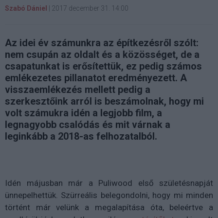
Szabó Dániel
|
2017 december 31. 14:00
Az idei év számunkra az építkezésről szólt:
nem csupán az oldalt és a közösséget, de a
csapatunkat is erősítettük, ez pedig számos
emlékezetes pillanatot eredményezett. A
visszaemlékezés mellett pedig a
szerkesztőink arról is beszámolnak, hogy mi
volt számukra idén a legjobb film, a
legnagyobb csalódás és mit várnak a
leginkább a 2018-as felhozatalból.
Idén májusban már a Puliwood első születésnapját
ünnepelhettük. Szürreális belegondolni, hogy mi minden
történt már velünk a megalapítása óta, beleértve a