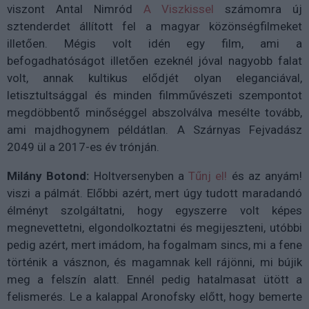
viszont Antal Nimród
A Viszkissel
számomra új
sztenderdet állított fel a magyar közönségfilmeket
illetően. Mégis volt idén egy film, ami a
befogadhatóságot illetően ezeknél jóval nagyobb falat
volt, annak kultikus elődjét olyan eleganciával,
letisztultsággal és minden filmművészeti szempontot
megdöbbentő minőséggel abszolválva mesélte tovább,
ami majdhogynem példátlan. A Szárnyas Fejvadász
2049 ül a 2017-es év trónján.
Milány Botond:
Holtversenyben a
Tűnj el!
és az anyám!
viszi a pálmát. Előbbi azért, mert úgy tudott maradandó
élményt szolgáltatni, hogy egyszerre volt képes
megnevettetni, elgondolkoztatni és megijeszteni, utóbbi
pedig azért, mert imádom, ha fogalmam sincs, mi a fene
történik a vásznon, és magamnak kell rájönni, mi bújik
meg a felszín alatt. Ennél pedig hatalmasat ütött a
felismerés. Le a kalappal Aronofsky előtt, hogy bemerte