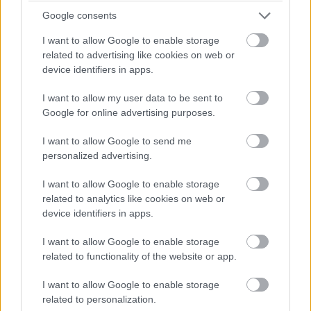
vagyis több szempontból is friss vért pumpált 2017-ben
Google consents
is a filmvilág vérkeringésébe.
I want to allow Google to enable storage
Bagi Levente:
Logan.
Gyönyörű lezárása ez Hugh
related to advertising like cookies on web or
Jackman pályafutásának Rozsomákként. A film
device identifiers in apps.
bámulatosan nyers és emberi, az alakítások lehengerlőek
I want to allow my user data to be sent to
és olyan érzéseket volt képes megmozgatni bennem,
Google for online advertising purposes.
amit idén egyik másik film sem.
I want to allow Google to send me
Kónya Sándor:
Paterson
. Miért? Mert a legtökéletesebb
personalized advertising.
antidózisa a multiplexek agyontupírozott,
I want to allow Google to enable storage
széteffektezett és hatalmas tétekkel telített kínálatának.
related to analytics like cookies on web or
Mert bár még év elején láttam, de egyből belopta magát
device identifiers in apps.
a szívembe és onnan nem is tudott kiszakadni azóta se.
Minimalista remekmű (igen, nyíltan ki merem mondani:
I want to allow Google to enable storage
REMEKMŰ), ami szerint nem feltétlen kell eget rengető
related to functionality of the website or app.
konfliktus ahhoz, hogy valaki elmeséljen egy történetet,
I want to allow Google to enable storage
és ami közben próbál mondani valamit az alkotói
related to personalization.
folyamatokról, kreativitásról, művészetről,