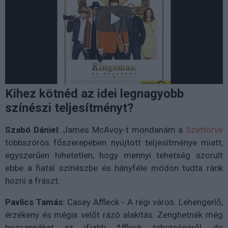
Kihez kötnéd az idei legnagyobb
színészi teljesítményt?
Szabó Dániel
: James McAvoy-t mondanám a
Széttörve
többszörös főszerepében nyújtott teljesítménye miatt,
egyszerűen hihetetlen, hogy mennyi tehetség szorult
ebbe a fiatal színészbe és hányféle módon tudta ránk
hozni a frászt.
Pavlics Tamás:
Casey Affleck - A régi város. Lehengerlő,
érzékeny és mégis velőt rázó alakítás. Zenghetnék még
hozsannákat az ifjabb Affleck tehetségéről, de