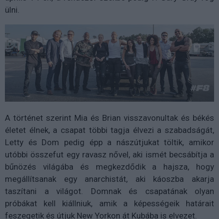
ülni.
A történet szerint Mia és Brian visszavonultak és békés
életet élnek, a csapat többi tagja élvezi a szabadságát,
Letty és Dom pedig épp a nászútjukat töltik, amikor
utóbbi összefut egy ravasz nővel, aki ismét becsábítja a
bűnözés világába és megkezdődik a hajsza, hogy
megállítsanak egy anarchistát, aki káoszba akarja
taszítani a világot. Domnak és csapatának olyan
próbákat kell kiállniuk, amik a képességeik határait
feszegetik és útjuk New Yorkon át Kubába is elvezet.