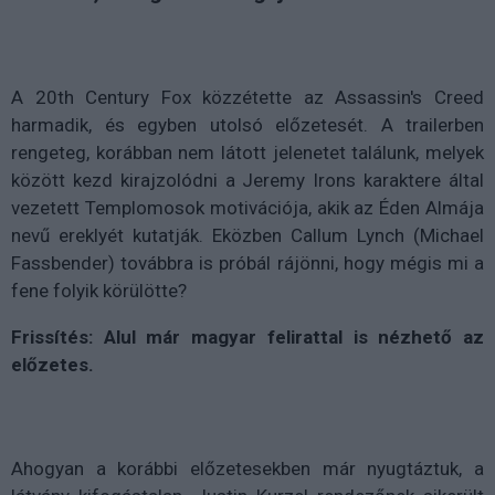
A 20th Century Fox közzétette az Assassin's Creed
harmadik, és egyben utolsó előzetesét. A trailerben
rengeteg, korábban nem látott jelenetet találunk, melyek
között kezd kirajzolódni a Jeremy Irons karaktere által
vezetett Templomosok motivációja, akik az Éden Almája
nevű ereklyét kutatják. Eközben Callum Lynch (Michael
Fassbender) továbbra is próbál rájönni, hogy mégis mi a
fene folyik körülötte?
Frissítés: Alul már magyar felirattal is nézhető az
előzetes.
Ahogyan a korábbi előzetesekben már nyugtáztuk, a