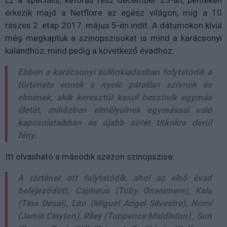
Ez a speciális, kétórás rész december 23-án, pénteken
érkezik majd a Netflixre az egész világon, míg a 10
részes 2. etap 2017. május 5-én indít. A dátumokon kívül
még megkaptuk a szinopszisokat is mind a karácsonyi
kalandhoz, mind pedig a következő évadhoz:
Ebben a karácsonyi különkiadásban folytatódik a
története ennek a nyolc páratlan szívnek és
elmének, akik keresztül kasul beszövik egymás
életét, miközben elmélyülnek egymással való
kapcsolataikban és újabb sötét titkokra derül
fény.
Itt olvasható a második szezon szinopszisa:
A történet ott folytatódik, ahol az első évad
befejeződött. Capheus (Toby Onwumere), Kala
(Tina Desai), Lito (Miguel Angel Silvestre), Nomi
(Jamie Clayton), Riley (Tuppence Middleton) , Sun