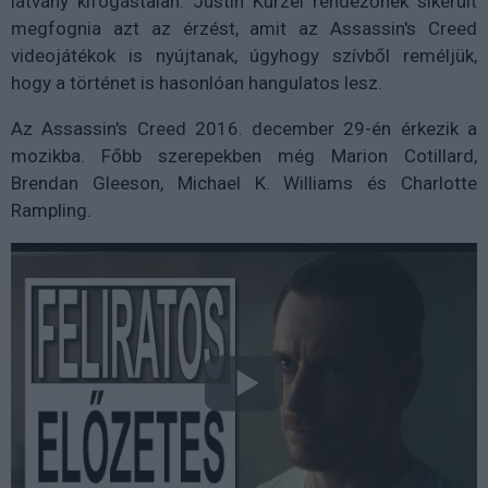
látvány kifogástalan. Justin Kurzel rendezőnek sikerült
megfognia azt az érzést, amit az Assassin's Creed
videojátékok is nyújtanak, úgyhogy szívből reméljük,
hogy a történet is hasonlóan hangulatos lesz.
Az Assassin's Creed 2016. december 29-én érkezik a
mozikba. Főbb szerepekben még Marion Cotillard,
Brendan Gleeson, Michael K. Williams és Charlotte
Rampling.