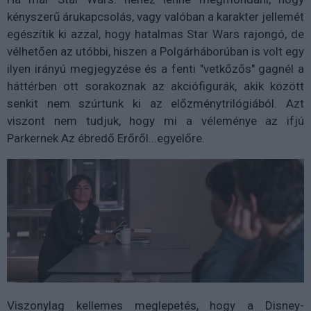
kényszerű árukapcsolás, vagy valóban a karakter jellemét
egészítik ki azzal, hogy hatalmas Star Wars rajongó, de
vélhetően az utóbbi, hiszen a Polgárháborúban is volt egy
ilyen irányú megjegyzése és a fenti "vetkőzős" gagnél a
háttérben ott sorakoznak az akciófigurák, akik között
senkit nem szúrtunk ki az előzménytrilógiából. Azt
viszont nem tudjuk, hogy mi a véleménye az ifjú
Parkernek Az ébredő Erőről...egyelőre.
Viszonylag kellemes meglepetés, hogy a Disney-