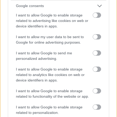
Google consents
I want to allow Google to enable storage
related to advertising like cookies on web or
device identifiers in apps.
I want to allow my user data to be sent to
A bankrablás elején különös eszközöket használnak a
Google for online advertising purposes.
"Bosszúállók", ami elég nagy valószínűséggel a chitaurik
I want to allow Google to send me
által itt hagyott technológián alapszik. Vélhetően ezek
personalized advertising.
létrehozásában, megtervezésében a Pléhsuszternek is
vastag szerepe van.
I want to allow Google to enable storage
related to analytics like cookies on web or
device identifiers in apps.
I want to allow Google to enable storage
related to functionality of the website or app.
I want to allow Google to enable storage
related to personalization.