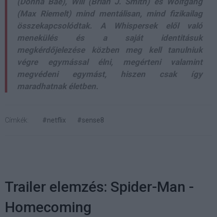
(Donna Bae), Will (Brian J. Smith) és Wolfgang
(Max Riemelt) mind mentálisan, mind fizikailag
összekapcsolódtak. A Whispersek elől való
menekülés és a saját identitásuk
megkérdőjelezése közben meg kell tanulniuk
végre egymással élni, megérteni valamint
megvédeni egymást, hiszen csak így
maradhatnak életben.
Címkék:
#netflix
#sense8
Trailer elemzés: Spider-Man -
Homecoming