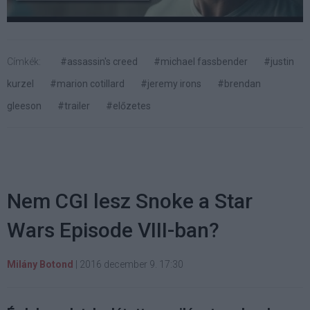
Címkék:
#assassin's creed
#michael fassbender
#justin
kurzel
#marion cotillard
#jeremy irons
#brendan
gleeson
#trailer
#előzetes
Nem CGI lesz Snoke a Star
Wars Episode VIII-ban?
Milány Botond
|
2016 december 9. 17:30