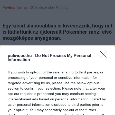
Pavlics Tamás
|
2016 december 9. 19:25
Egy kicsit alaposabban is kivesézzük, hogy mit
is láthattunk az újdonsült Pókember-mozi első
mozgóképes anyagában.
puliwood.hu -
Do Not Process My Personal
Information
Az ígéreteknek megfelelően megérkezett a Tom Holland
nevével fémjelzett Pókember-mozi, a
Spider-Man:
If you wish to opt-out of the sale, sharing to third parties, or
Homecoming első előzetese
(sőt mi több! Egy
processing of your personal or sensitive information for
nemzetközi is
.), amely után kisebb mértékben fel is
targeted advertising by us, please use the below opt-out
robbant az internet. Most kivesézzük, hogy milyen
section to confirm your selection. Please note that after your
opt-out request is processed you may continue seeing
apróságokra is érdemes figyelni a sokadik újranézés
interest-based ads based on personal information utilized by
után.
us or personal information disclosed to third parties prior to
your opt-out. You may separately opt-out of the further