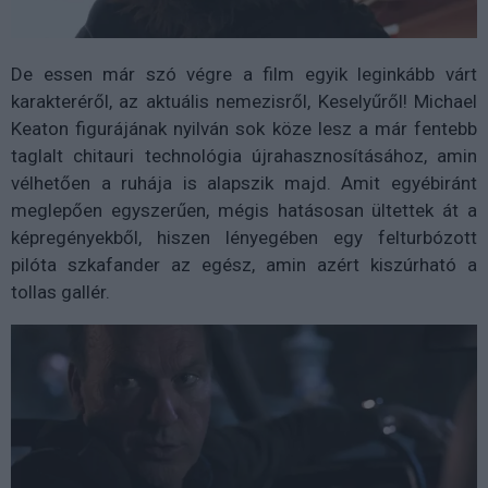
De essen már szó végre a film egyik leginkább várt
karakteréről, az aktuális nemezisről, Keselyűről! Michael
Keaton figurájának nyilván sok köze lesz a már fentebb
taglalt chitauri technológia újrahasznosításához, amin
vélhetően a ruhája is alapszik majd. Amit egyébiránt
meglepően egyszerűen, mégis hatásosan ültettek át a
képregényekből, hiszen lényegében egy felturbózott
pilóta szkafander az egész, amin azért kiszúrható a
tollas gallér.