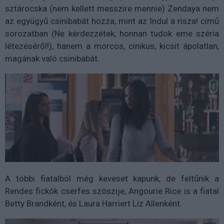
sztárocska (nem kellett messzire mennie) Zendaya nem
az együgyű csinibabát hozza, mint az Indul a risza! című
sorozatban (Ne kérdezzétek, honnan tudok eme széria
létezéséről!), hanem a morcos, cinikus, kicsit ápolatlan,
magának való csinibabát.
A többi fiatalból még keveset kapunk, de feltűnik a
Rendes fickók cserfes szöszije, Angourie Rice is a fiatal
Betty Brandként, és Laura Harriert Liz Allenként.