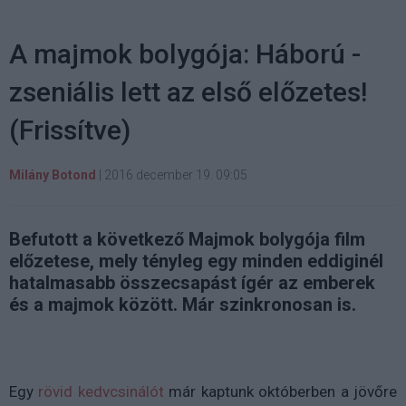
A majmok bolygója: Háború -
zseniális lett az első előzetes!
(Frissítve)
Milány Botond
|
2016 december 19. 09:05
Befutott a következő Majmok bolygója film
előzetese, mely tényleg egy minden eddiginél
hatalmasabb összecsapást ígér az emberek
és a majmok között. Már szinkronosan is.
Egy
rövid kedvcsinálót
már kaptunk októberben a jövőre