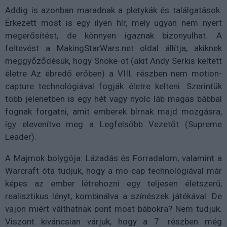
Addig is azonban maradnak a pletykák és találgatások.
Érkezett most is egy ilyen hír, mely ugyan nem nyert
megerősítést, de könnyen igaznak bizonyulhat. A
feltevést a MakingStarWars.net oldal állítja, akiknek
meggyőződésük, hogy Snoke-ot (akit Andy Serkis keltett
életre Az ébredő erőben) a VIII. részben nem motion-
capture technológiával fogják életre kelteni. Szerintük
több jelenetben is egy hét vagy nyolc láb magas bábbal
fognak forgatni, amit emberek bírnak majd mozgásra,
így elevenítve meg a Legfelsőbb Vezetőt (Supreme
Leader).
A Majmok bolygója: Lázadás és Forradalom, valamint a
Warcraft óta tudjuk, hogy a mo-cap technológiával már
képes az ember létrehozni egy teljesen életszerű,
realisztikus lényt, kombinálva a színészek játékával. De
vajon miért válthatnak pont most bábokra? Nem tudjuk.
Viszont kiváncsian várjuk, hogy a 7. részben még