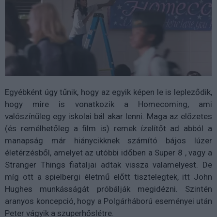
Egyébként úgy tűnik, hogy az egyik képen le is lepleződik,
hogy mire is vonatkozik a Homecoming, ami
valószínűleg egy iskolai bál akar lenni. Maga az előzetes
(és remélhetőleg a film is) remek ízelítőt ad abból a
manapság már hiánycikknek számító bájos lúzer
életérzésből, amelyet az utóbbi időben a Super 8 , vagy a
Stranger Things fiataljai adtak vissza valamelyest. De
míg ott a spielbergi életmű előtt tisztelegtek, itt John
Hughes munkásságát próbálják megidézni. Szintén
aranyos koncepció, hogy a Polgárháború eseményei után
Peter vágyik a szuperhőslétre.