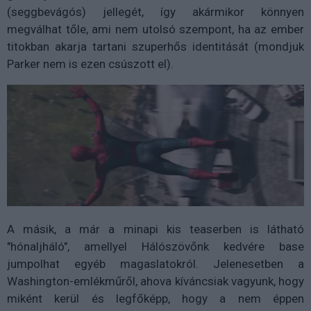
(seggbevágós) jellegét, így akármikor könnyen
megválhat tőle, ami nem utolsó szempont, ha az ember
titokban akarja tartani szuperhős identitását (mondjuk
Parker nem is ezen csúszott el).
A másik, a már a minapi kis teaserben is látható
"hónaljháló", amellyel Hálószövőnk kedvére base
jumpolhat egyéb magaslatokról. Jelenesetben a
Washington-emlékműről, ahova kíváncsiak vagyunk, hogy
miként kerül és legfőképp, hogy a nem éppen