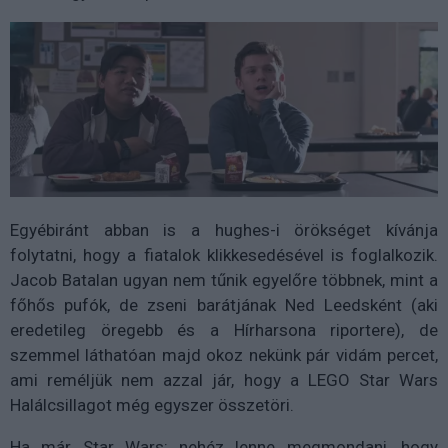
Egyébiránt abban is a hughes-i örökséget kívánja
folytatni, hogy a fiatalok klikkesedésével is foglalkozik.
Jacob Batalan ugyan nem tűnik egyelőre többnek, mint a
főhős pufók, de zseni barátjának Ned Leedsként (aki
eredetileg öregebb és a Hírharsona riportere), de
szemmel láthatóan majd okoz nekünk pár vidám percet,
ami reméljük nem azzal jár, hogy a LEGO Star Wars
Halálcsillagot még egyszer összetöri.
Ha már Star Wars: nehéz lenne megmondani, hogy