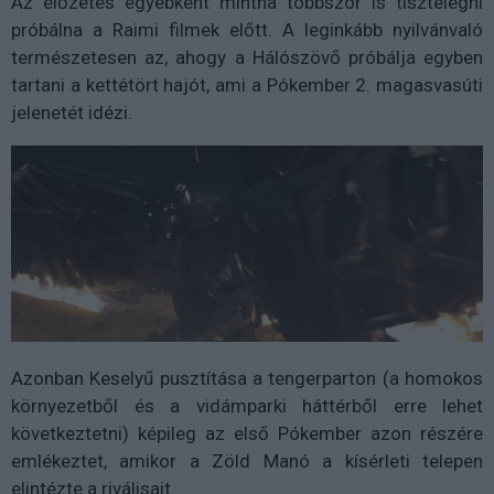
Az előzetes egyébként mintha többször is tisztelegni
próbálna a Raimi filmek előtt. A leginkább nyilvánvaló
természetesen az, ahogy a Hálószövő próbálja egyben
tartani a kettétört hajót, ami a Pókember 2. magasvasúti
jelenetét idézi.
Azonban Keselyű pusztítása a tengerparton (a homokos
környezetből és a vidámparki háttérből erre lehet
következtetni) képileg az első Pókember azon részére
emlékeztet, amikor a Zöld Manó a kísérleti telepen
elintézte a riválisait.