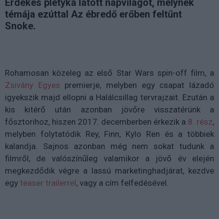
Érdekes pletyka látott napvilágot, melynek
témája ezúttal Az ébredő erőben feltűnt
Snoke.
Rohamosan közeleg az első Star Wars spin-off film, a
Zsivány Egyes
premierje, melyben egy csapat lázadó
igyekszik majd ellopni a Halálcsillag tervrajzait. Ezután a
kis kitérő után azonban jövőre visszatérünk a
fősztorihoz, hiszen 2017. decemberben érkezik a
8. rész
,
melyben folytatódik Rey, Finn, Kylo Ren és a többiek
kalandja. Sajnos azonban még nem sokat tudunk a
filmről, de valószínűleg valamikor a jövő év elején
megkezdődik végre a lassú marketinghadjárat, kezdve
egy
teaser trailerrel
, vagy a cím felfedésével.