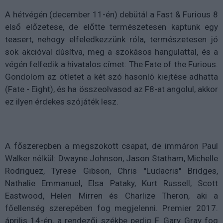
A hétvégén (december 11-én) debütál a Fast & Furious 8
első előzetese, de előtte természetesen kaptunk egy
teasert, nehogy elfeledkezzünk róla, természetesen jó
sok akcióval dúsítva, meg a szokásos hangulattal, és a
végén felfedik a hivatalos címet: The Fate of the Furious.
Gondolom az ötletet a két szó hasonló kiejtése adhatta
(Fate - Eight), és ha összeolvasod az F8-at angolul, akkor
ez ilyen érdekes szójáték lesz.
A főszerepben a megszokott csapat, de immáron Paul
Walker nélkül: Dwayne Johnson, Jason Statham, Michelle
Rodriguez, Tyrese Gibson, Chris "Ludacris" Bridges,
Nathalie Emmanuel, Elsa Pataky, Kurt Russell, Scott
Eastwood, Helen Mirren és Charlize Theron, aki a
főellenség szerepében fog megjelenni. Premier 2017.
április 14-én, a rendezői székbe pedig F. Gary Gray fog