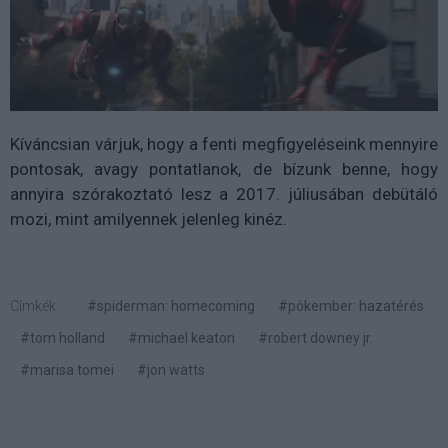
Kíváncsian várjuk, hogy a fenti megfigyeléseink mennyire
pontosak, avagy pontatlanok, de bízunk benne, hogy
annyira szórakoztató lesz a 2017. júliusában debütáló
mozi, mint amilyennek jelenleg kinéz.
Címkék:
#spiderman: homecoming
#pókember: hazatérés
#tom holland
#michael keaton
#robert downey jr.
#marisa tomei
#jon watts