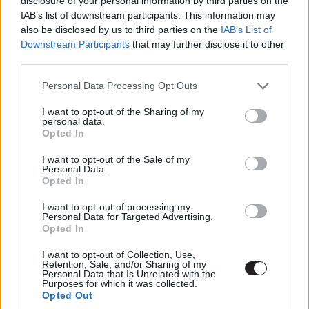
disclosure of your personal information by third parties on the
IAB’s list of downstream participants. This information may
also be disclosed by us to third parties on the
IAB’s List of
Downstream Participants
that may further disclose it to other
third parties.
Please note that this website/app uses one or more Google
Personal Data Processing Opt Outs
services and may gather and store information including but
not limited to your visit or usage behaviour. You may click to
I want to opt-out of the Sharing of my
personal data.
grant or deny consent to Google and its third-party tags to
Opted In
use your data for below specified purposes in below Google
consent section.
I want to opt-out of the Sale of my
Peter Parker, avagy Pókember gyakorlatilag New York
Personal Data.
Opted In
egyik emblematikus kabalája, ezzel szemben A
csodálatos Pókember 2-n kívül szinte egyik rész sem a
I want to opt-out of processing my
Nagy Almában forgott, így a Homecomingban is Atlanta
Personal Data for Targeted Advertising.
Opted In
helyettesíti Queenst, noha ez egyáltalán nem tűnik fel az
avatatlan szemeknek.
I want to opt-out of Collection, Use,
Retention, Sale, and/or Sharing of my
Personal Data that Is Unrelated with the
Purposes for which it was collected.
Opted Out