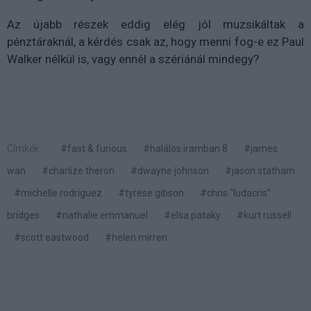
Az újabb részek eddig elég jól muzsikáltak a
pénztáraknál, a kérdés csak az, hogy menni fog-e ez Paul
Walker nélkül is, vagy ennél a szériánál mindegy?
Címkék:
#fast & furious
#halálos iramban 8
#james
wan
#charlize theron
#dwayne johnson
#jason statham
#michelle rodriguez
#tyrese gibson
#chris “ludacris”
bridges
#nathalie emmanuel
#elsa pataky
#kurt russell
#scott eastwood
#helen mirren