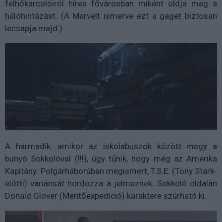
felhőkarcolóiról híres fővárosban miként oldja meg a
hálóhintázást. (A Marvelt ismerve ezt a gaget biztosan
lecsapja majd.)
A harmadik: amikor az iskolabuszok között megy a
bunyó Sokkolóval (!!!), úgy tűnik, hogy még az Amerika
Kapitány: Polgárháborúban megismert, T.S.E. (Tony Stark-
előtti) variánsát hordozza a jelmeznek. Sokkoló oldalán
Donald Glover (Mentőexpedíció) karaktere szúrható ki.