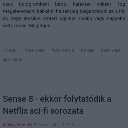
csak hologramként látott karakter miként fog
megelevenedni bábként, ha tényleg beigazolódik ez a hír,
és hogy átesik-e emiatt egy-két kisebb vagy nagyobb
változáson. Meglátjuk.
Címkék:
#star wars
#star wars 8
#snoke
#star wars
episode viii
Sense 8 - ekkor folytatódik a
Netflix sci-fi sorozata
Milány Botond
|
2016 december 9. 16:15