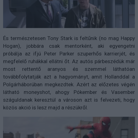
És természetesen Tony Stark is feltűnik (no mag Happy
Hogan), jobbára csak mentorként, aki egyengetni
próbálja az ifjú Peter Parker szuperhős karrierjét, és
megfelelő ruhákkal ellátni őt. Az autós párbeszédük már
most rettentő aranyos és szemmel láthatóan
továbbfolytatják azt a hagyományt, amit Hollanddal a
Polgárháborúban megkezdtek. Azért az előzetes végén
látható moneyshot, ahogy Pókember és Vasember
száguldanak keresztül a városon azt is felvezeti, hogy
közös akció is lesz majd a részükről.