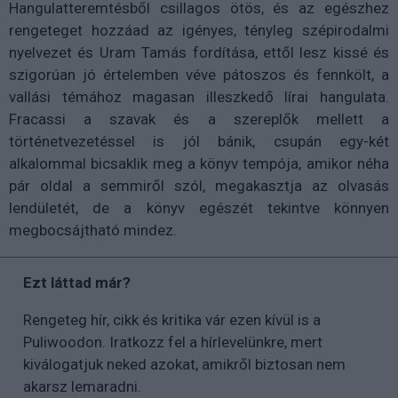
Hangulatteremtésből csillagos ötös, és az egészhez
rengeteget hozzáad az igényes, tényleg szépirodalmi
nyelvezet és Uram Tamás fordítása, ettől lesz kissé és
szigorúan jó értelemben véve pátoszos és fennkölt, a
vallási témához magasan illeszkedő lírai hangulata.
Fracassi a szavak és a szereplők mellett a
történetvezetéssel is jól bánik, csupán egy-két
alkalommal bicsaklik meg a könyv tempója, amikor néha
pár oldal a semmiről szól, megakasztja az olvasás
lendületét, de a könyv egészét tekintve könnyen
megbocsájtható mindez.
Ezt láttad már?
Rengeteg hír, cikk és kritika vár ezen kívül is a
Puliwoodon. Iratkozz fel a hírlevelünkre, mert
kiválogatjuk neked azokat, amikről biztosan nem
akarsz lemaradni.