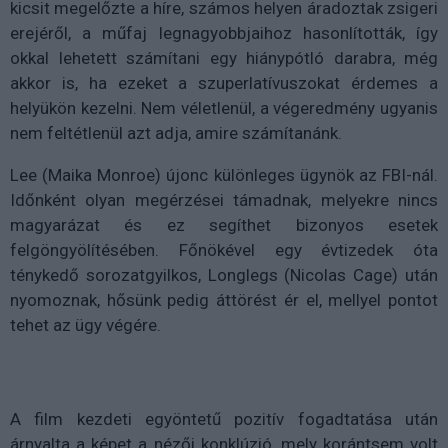
kicsit megelőzte a híre, számos helyen áradoztak zsigeri
erejéről, a műfaj legnagyobbjaihoz hasonlították, így
okkal lehetett számítani egy hiánypótló darabra, még
akkor is, ha ezeket a szuperlatívuszokat érdemes a
helyükön kezelni. Nem véletlenül, a végeredmény ugyanis
nem feltétlenül azt adja, amire számítanánk.
Lee (Maika Monroe) újonc különleges ügynök az FBI-nál.
Időnként olyan megérzései támadnak, melyekre nincs
magyarázat és ez segíthet bizonyos esetek
felgöngyölítésében. Főnökével egy évtizedek óta
ténykedő sorozatgyilkos, Longlegs (Nicolas Cage) után
nyomoznak, hősünk pedig áttörést ér el, mellyel pontot
tehet az ügy végére.
A film kezdeti egyöntetű pozitív fogadtatása után
árnyalta a képet a nézői konklúzió, mely korántsem volt