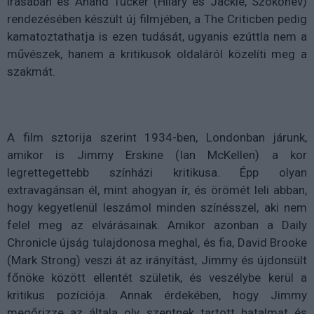
írásában és Anand Tucker (Hilary és Jackie, Szökőhév)
rendezésében készült új filmjében, a The Criticben pedig
kamatoztathatja is ezen tudását, ugyanis ezúttla nem a
művészek, hanem a kritikusok oldaláról közelíti meg a
szakmát.
A film sztorija szerint 1934-ben, Londonban járunk,
amikor is Jimmy Erskine (Ian McKellen) a kor
legrettegettebb színházi kritikusa. Épp olyan
extravagánsan él, mint ahogyan ír, és örömét leli abban,
hogy kegyetlenül leszámol minden színésszel, aki nem
felel meg az elvárásainak. Amikor azonban a Daily
Chronicle újság tulajdonosa meghal, és fia, David Brooke
(Mark Strong) veszi át az irányítást, Jimmy és újdonsült
főnöke között ellentét születik, és veszélybe kerül a
kritikus pozíciója. Annak érdekében, hogy Jimmy
megőrizze az általa oly szentnek tartott hatalmat és