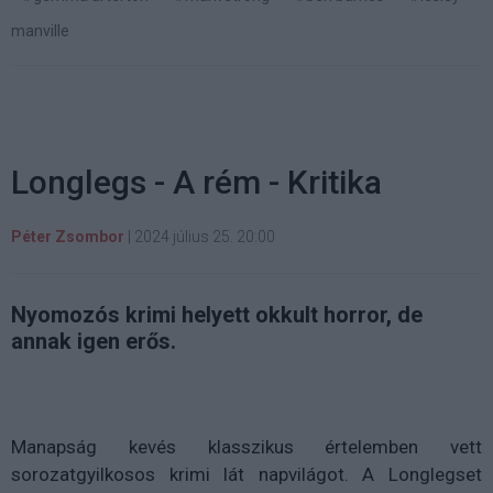
manville
Longlegs - A rém - Kritika
Péter Zsombor
|
2024 július 25. 20:00
Nyomozós krimi helyett okkult horror, de
annak igen erős.
Manapság kevés klasszikus értelemben vett
sorozatgyilkosos krimi lát napvilágot. A Longlegset