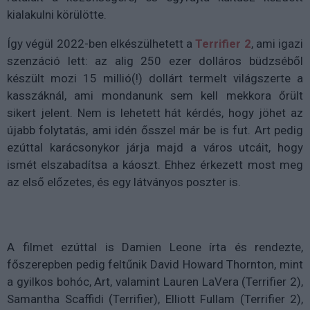
kialakulni körülötte.
Így végül 2022-ben elkészülhetett a
Terrifier 2
, ami igazi
szenzáció lett: az alig 250 ezer dolláros büdzséből
készült mozi 15 millió(!) dollárt termelt világszerte a
kasszáknál, ami mondanunk sem kell mekkora őrült
sikert jelent. Nem is lehetett hát kérdés, hogy jöhet az
újabb folytatás, ami idén ősszel már be is fut. Art pedig
ezúttal karácsonykor járja majd a város utcáit, hogy
ismét elszabadítsa a káoszt. Ehhez érkezett most meg
az első előzetes, és egy látványos poszter is.
A filmet ezúttal is Damien Leone írta és rendezte,
főszerepben pedig feltűnik David Howard Thornton, mint
a gyilkos bohóc, Art, valamint Lauren LaVera (Terrifier 2),
Samantha Scaffidi (Terrifier), Elliott Fullam (Terrifier 2),