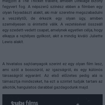
megjött a The Thicket trailere, amiben Dinklage bizony
fegyvert fog. A népszerű színész ebben a filmben egy
olyan fejvadászt alakít, aki már szeretne megszabadulni
a veszélytől, de érkezik egy olyan ügy, amiben
személyesen is érintetté válik. A vezetésével összeáll
egy szedett-vedett csapat, amelynek egyetlen célja, hogy
elkapja a rejtélyes gyilkost, akit a mindig kiváló Juliette
Lewis alakít.
A hivatalos sajtóanyagok szerint ez egy olyan film lesz,
ami szól a bosszúról, az igazságról, és egy különös
társaságról egyaránt. Az első előzetes pedig alá is
támasztja mindezeket, ha ezt a szintet tudják tartani az
alkotók, hangulatos darabbal gazdagodunk majd.