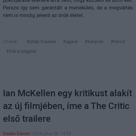
pokoljárása ellenére arra tanít, hogy küzdeni és bízni kell.
Persze így sem garantált a menekülés, de a megváltás
nem is mindig jelenti az örök életet.
Címkék:
#philip fracassi
#agavé
#könyvek
#horror
#fiúk a völgyből
Ian McKellen egy kritikust alakít
az új filmjében, íme a The Critic
első trailere
Szabó Dániel
|
2024 július 26. 14:00