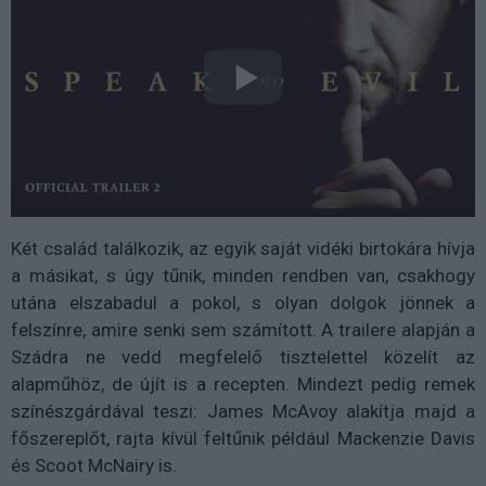
Két család találkozik, az egyik saját vidéki birtokára hívja
a másikat, s úgy tűnik, minden rendben van, csakhogy
utána elszabadul a pokol, s olyan dolgok jönnek a
felszínre, amire senki sem számított. A trailere alapján a
Szádra ne vedd megfelelő tisztelettel közelít az
alapműhöz, de újít is a recepten. Mindezt pedig remek
színészgárdával teszi: James McAvoy alakítja majd a
főszereplőt, rajta kívül feltűnik például Mackenzie Davis
és Scoot McNairy is.