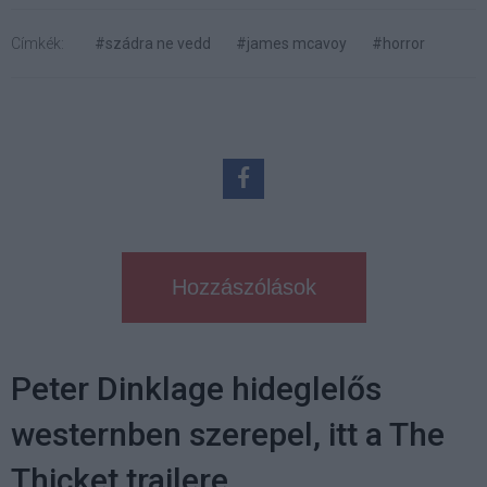
Címkék:
#szádra ne vedd
#james mcavoy
#horror
Hozzászólások
Peter Dinklage hideglelős
westernben szerepel, itt a The
Thicket trailere