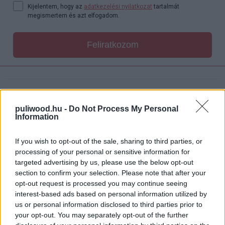
Kijelentem, hogy az
adatkezelési nyilatkozat
tartalmát
megismertem és azt elfogadom.
Feliratkozom
Címkék:
#terrifier 3
#terrifier
#art
#horror
puliwood.hu -
Do Not Process My Personal
#bohóc
#teaser
#trailer
#előzetes
Information
If you wish to opt-out of the sale, sharing to third parties, or
processing of your personal or sensitive information for
targeted advertising by us, please use the below opt-out
section to confirm your selection. Please note that after your
Démon szállja meg az árva
opt-out request is processed you may continue seeing
interest-based ads based on personal information utilized by
gyerekeket a legújabb
us or personal information disclosed to third parties prior to
your opt-out. You may separately opt-out of the further
horrorkönyvben