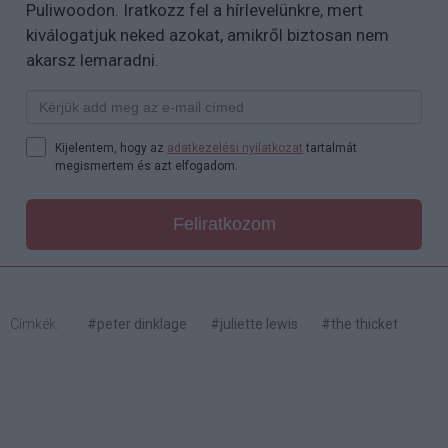
Puliwoodon. Iratkozz fel a hírlevelünkre, mert
kiválogatjuk neked azokat, amikről biztosan nem
akarsz lemaradni.
Kijelentem, hogy az
adatkezelési nyilatkozat
tartalmát
megismertem és azt elfogadom.
Feliratkozom
Címkék:
#peter dinklage
#juliette lewis
#the thicket