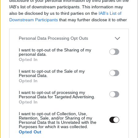
disclosure of your personal information by third parties on the
IAB’s list of downstream participants. This information may
also be disclosed by us to third parties on the
IAB’s List of
Jasinka Ádám
|
2024 július 27. 18:00
Downstream Participants
that may further disclose it to other
third parties.
Philip Fracassi szépirodalmi nyelvezetű
Please note that this website/app uses one or more Google
Personal Data Processing Opt Outs
horrorja, a Fiúk a völgyből az év egyik
services and may gather and store information including but
legnyomasztóbb története.
not limited to your visit or usage behaviour. You may click to
I want to opt-out of the Sharing of my
personal data.
grant or deny consent to Google and its third-party tags to
Opted In
use your data for below specified purposes in below Google
consent section.
I want to opt-out of the Sale of my
Personal Data.
A 19. század végén járunk, Pennsylvania állam eldugott
Opted In
völgyében, itt áll a Szent Vince Fiúárvaház. A sanyarú
I want to opt-out of processing my
sorsú, magára hagyott vagy magára maradt gyermekek
Personal Data for Targeted Advertising.
Opted In
szigorú napirend és még szigorúbb, vallási tanítások
mentén élik az életüket. Rend és fegyelem hatja át a
I want to opt-out of Collection, Use,
napjaikat, és ebben a rendszerben a legcsekélyebb
Retention, Sale, and/or Sharing of my
Personal Data that Is Unrelated with the
kihágásnak sincs helye, minden vétek, még a legapróbbak
Purposes for which it was collected.
Opted Out
is büntetéssel járnak.