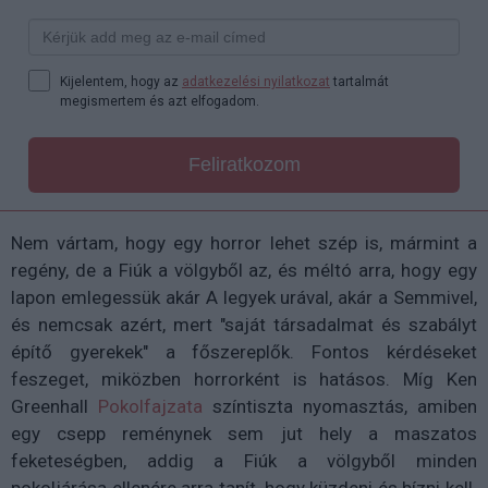
Kijelentem, hogy az
adatkezelési nyilatkozat
tartalmát
megismertem és azt elfogadom.
Feliratkozom
Nem vártam, hogy egy horror lehet szép is, mármint a
regény, de a Fiúk a völgyből az, és méltó arra, hogy egy
lapon emlegessük akár A legyek urával, akár a Semmivel,
és nemcsak azért, mert "saját társadalmat és szabályt
építő gyerekek" a főszereplők. Fontos kérdéseket
feszeget, miközben horrorként is hatásos. Míg Ken
Greenhall
Pokolfajzata
színtiszta nyomasztás, amiben
egy csepp reménynek sem jut hely a maszatos
feketeségben, addig a Fiúk a völgyből minden