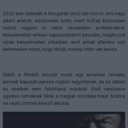
2022-ben debütált A látogatás című dán horror, ami nagy
sikert aratott, elsősorban azért, mert műfaji köntösben
tudott nagyon is valós társadalmi problémákról,
kényelmetlen emberi kapcsolatokról beszélni, méghozzá
olyan kényelmetlen stílusban, amit annak ellenére volt
kellemetlen nézni, hogy láttuk, mennyi ötlet van benne.
Ebből a filmből készült most egy amerikai remake,
aminek kapcsán persze rögtön legyintenek, de ez ebben
az esetben nem feltétlenül indokolt. Első ránézésre
ugyanis remeknek tűnik a magyar mozikba majd Szádra
ne vedd címmel érkező alkotás.