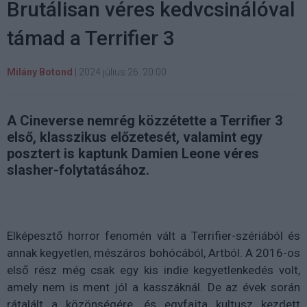
Brutálisan véres kedvcsinálóval
támad a Terrifier 3
Milány Botond
|
2024 július 26. 20:00
A Cineverse nemrég közzétette a Terrifier 3
első, klasszikus előzetesét, valamint egy
posztert is kaptunk Damien Leone véres
slasher-folytatásához.
Elképesztő horror fenomén vált a Terrifier-szériából és
annak kegyetlen, mészáros bohócából, Artból. A 2016-os
első rész még csak egy kis indie kegyetlenkedés volt,
amely nem is ment jól a kasszáknál. De az évek során
rátalált a közönségére, és egyfajta kultusz kezdett