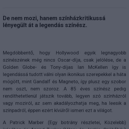
De nem mozi, hanem színházkritikussá
lényegült át a legendás színész.
Megdöbbentő, hogy Hollywood egyik legnagyobb
színészének még nincs Oscar-díja, csak jelölése, de a
Golden Globe- és Tony-díjas Ian McKellen így is
legendássá tudott válni olyan ikonikus szerepekkel a háta
mögött, mint Gandalf és Magneto, így plusz egy szobor
nem oszt, nem szoroz. A 85 éves színész pedig
rendíthetetlenül játszik tovább, legyen szó színházról
vagy moziról, az sem akadályozhatja meg, ha leesik a
színpadról, éppen ezért kívülről ismeri ezt a világot.
A Patrick Marber (Egy botrány részletei, Közelebb)