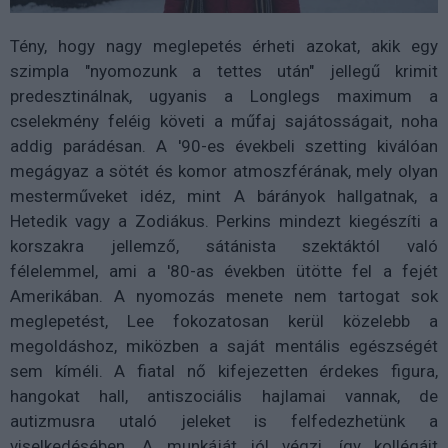
Tény, hogy nagy meglepetés érheti azokat, akik egy
szimpla "nyomozunk a tettes után" jellegű krimit
predesztinálnak, ugyanis a Longlegs maximum a
cselekmény feléig követi a műfaj sajátosságait, noha
addig parádésan. A '90-es évekbeli szetting kiválóan
megágyaz a sötét és komor atmoszférának, mely olyan
mesterműveket idéz, mint A bárányok hallgatnak, a
Hetedik vagy a Zodiákus. Perkins mindezt kiegészíti a
korszakra jellemző, sátánista szektáktól való
félelemmel, ami a '80-as években ütötte fel a fejét
Amerikában. A nyomozás menete nem tartogat sok
meglepetést, Lee fokozatosan kerül közelebb a
megoldáshoz, miközben a saját mentális egészségét
sem kíméli. A fiatal nő kifejezetten érdekes figura,
hangokat hall, antiszociális hajlamai vannak, de
autizmusra utaló jeleket is felfedezhetünk a
viselkedésében. A munkáját jól végzi, így kollégáit