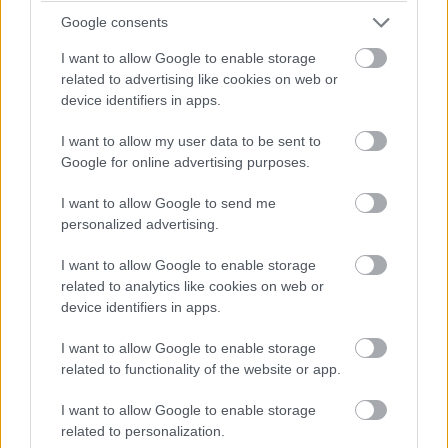
Google consents
A Szent Vincében harminc fiú dolgozik, tanul és él egy
maroknyi pap figyelő tekintetétől kísérve. A gyerekek
I want to allow Google to enable storage
közül kiemelkedik Peter, nemcsak magasságát, hanem
related to advertising like cookies on web or
device identifiers in apps.
életkorát és bölcsességét tekintve is a társai fölé
magasodik. Régi lakója már az árvaháznak, de
I want to allow my user data to be sent to
semmiképp nem hálátlan, megbecsüli mindazt, amit kap
Google for online advertising purposes.
és igyekszik visszaadni belőle, ezért is dönt úgy, hogy
isten szolgálatába szegődik. Peter még nem pap, de
I want to allow Google to send me
personalized advertising.
csak pár lépés választja el a felszenteléstől, ám az
ördög ekkor próbára teszi a hitét.
I want to allow Google to enable storage
related to analytics like cookies on web or
device identifiers in apps.
Egy viharos éjszakán egy csapat férfi érkezik az
I want to allow Google to enable storage
related to functionality of the website or app.
árvaházhoz, a seriff és segítői egy súlyosan megsérült
embert cipelnek, akinek a testén mély és csúf vágások,
I want to allow Google to enable storage
sátánista szimbólumok éktelenkednek. A Szent Vince
related to personalization.
vezetője pillanatok alatt egy démonnal találja szemben