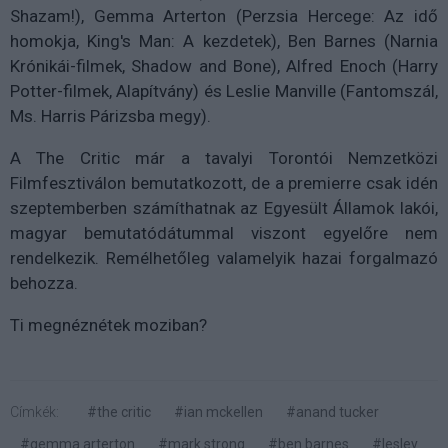
Shazam!), Gemma Arterton (Perzsia Hercege: Az idő
homokja, King's Man: A kezdetek), Ben Barnes (Narnia
Krónikái-filmek, Shadow and Bone), Alfred Enoch (Harry
Potter-filmek, Alapítvány) és Leslie Manville (Fantomszál,
Ms. Harris Párizsba megy).
A The Critic már a tavalyi Torontói Nemzetközi
Filmfesztiválon bemutatkozott, de a premierre csak idén
szeptemberben számíthatnak az Egyesült Államok lakói,
magyar bemutatódátummal viszont egyelőre nem
rendelkezik. Remélhetőleg valamelyik hazai forgalmazó
behozza.
Ti megnéznétek moziban?
Címkék:
#the critic
#ian mckellen
#anand tucker
#gemma arterton
#mark strong
#ben barnes
#lesley