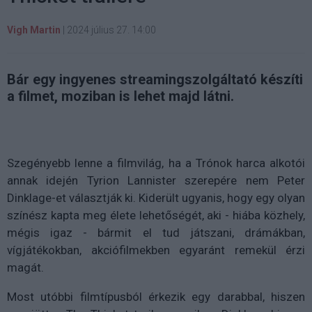
Vigh Martin
|
2024 július 27. 14:00
Bár egy ingyenes streamingszolgáltató készíti
a filmet, moziban is lehet majd látni.
Szegényebb lenne a filmvilág, ha a Trónok harca alkotói
annak idején Tyrion Lannister szerepére nem Peter
Dinklage-et választják ki. Kiderült ugyanis, hogy egy olyan
színész kapta meg élete lehetőségét, aki - hiába közhely,
mégis igaz - bármit el tud játszani, drámákban,
vígjátékokban, akciófilmekben egyaránt remekül érzi
magát.
Most utóbbi filmtípusból érkezik egy darabbal, hiszen