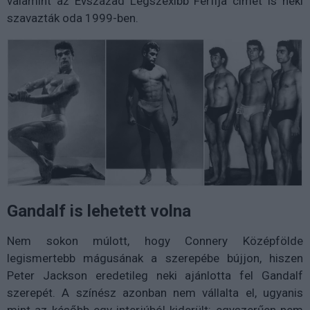
valamint az Évszázad Legszexibb Férfija címet is neki
szavazták oda 1999-ben.
Gandalf is lehetett volna
Nem sokon múlott, hogy Connery Középfölde
legismertebb mágusának a szerepébe bújjon, hiszen
Peter Jackson eredetileg neki ajánlotta fel Gandalf
szerepét. A színész azonban nem vállalta el, ugyanis
mint az később egy interjúból kiderült: egyszerűen nem