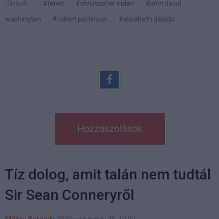
Címkék:
#tenet
#christopher nolan
#john david
washington
#robert pattinson
#elizabeth debicki
Hozzászólások
Tíz dolog, amit talán nem tudtál
Sir Sean Conneryről
Milány Botond
|
2020 augusztus 25. 10:00