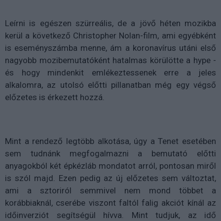
Leírni is egészen szürreális, de a jövő héten mozikba
kerül a következő Christopher Nolan-film, ami egyébként
is eseményszámba menne, ám a koronavírus utáni első
nagyobb mozibemutatóként hatalmas körülötte a hype -
és hogy mindenkit emlékeztessenek erre a jeles
alkalomra, az utolsó előtti pillanatban még egy végső
előzetes is érkezett hozzá.
Mint a rendező legtöbb alkotása, úgy a Tenet esetében
sem tudnánk megfogalmazni a bemutató előtti
anyagokból két épkézláb mondatot arról, pontosan miről
is szól majd. Ezen pedig az új előzetes sem változtat,
ami a sztoriról semmivel nem mond többet a
korábbiaknál, cserébe viszont faltól falig akciót kínál az
időinverziót segítségül hívva. Mint tudjuk, az idő