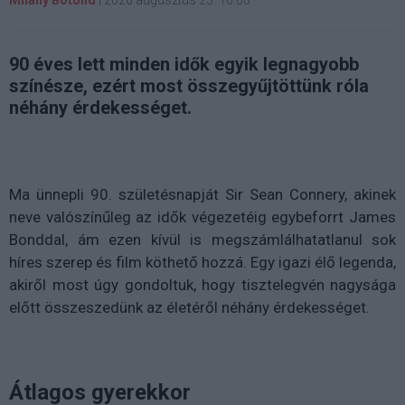
90 éves lett minden idők egyik legnagyobb
színésze, ezért most összegyűjtöttünk róla
néhány érdekességet.
Ma ünnepli 90. születésnapját Sir Sean Connery, akinek
neve valószínűleg az idők végezetéig egybeforrt James
Bonddal, ám ezen kívül is megszámlálhatatlanul sok
híres szerep és film köthető hozzá. Egy igazi élő legenda,
akiről most úgy gondoltuk, hogy tisztelegvén nagysága
előtt összeszedünk az életéről néhány érdekességet.
Átlagos gyerekkor