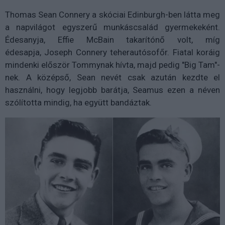
Thomas Sean Connery a skóciai Edinburgh-ben látta meg
a napvilágot egyszerű munkáscsalád gyermekeként.
Édesanyja, Effie McBain takarítónő volt, míg
édesapja, Joseph Connery teherautósofőr. Fiatal koráig
mindenki először Tommynak hívta, majd pedig "Big Tam"-
nek. A középső, Sean nevét csak azután kezdte el
használni, hogy legjobb barátja, Seamus ezen a néven
szólította mindig, ha együtt bandáztak.