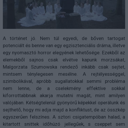
A történet jó. Nem túl egyedi, de bőven tartogat
potenciált és benne van egy egzisztenciális dráma, illetve
egy nyomasztó horror elegyének lehetősége. Ezekből az
elemekből sajnos csak elvétve kapunk morzsákat,
Malgorzata Szumowska rendező inkább csak sejtet,
mintsem ténylegesen mesélne. A rejtélyességgel,
szimbolikával, apróbb sugallatokkal semmi probléma
nem lenne, de a cselekmény effektíve sokkal
kiforrottabbnak akarja mutatni magát, mint amilyen
valójában. Kétségtelenül gyönyörű képekkel operálunk és
sejthető, hogy mi adja majd a konfliktust, de az összkép
egyszerűen felszínes. A sztori csigatempóban halad, a
kitartott snittek időhúzó jellegűek, s cseppet sem