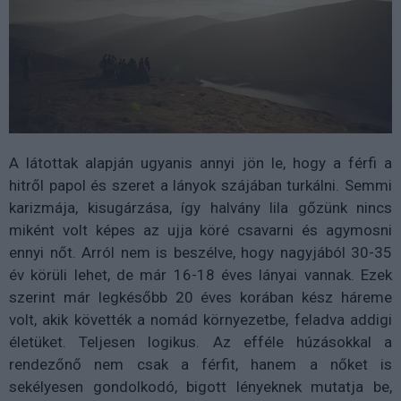
A látottak alapján ugyanis annyi jön le, hogy a férfi a
hitről papol és szeret a lányok szájában turkálni. Semmi
karizmája, kisugárzása, így halvány lila gőzünk nincs
miként volt képes az ujja köré csavarni és agymosni
ennyi nőt. Arról nem is beszélve, hogy nagyjából 30-35
év körüli lehet, de már 16-18 éves lányai vannak. Ezek
szerint már legkésőbb 20 éves korában kész háreme
volt, akik követték a nomád környezetbe, feladva addigi
életüket. Teljesen logikus. Az efféle húzásokkal a
rendezőnő nem csak a férfit, hanem a nőket is
sekélyesen gondolkodó, bigott lényeknek mutatja be,