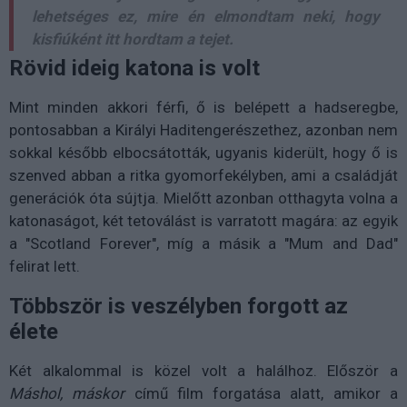
lehetséges ez, mire én elmondtam neki, hogy
kisfiúként itt hordtam a tejet.
Rövid ideig katona is volt
Mint minden akkori férfi, ő is belépett a hadseregbe,
pontosabban a Királyi Haditengerészethez, azonban nem
sokkal később elbocsátották, ugyanis kiderült, hogy ő is
szenved abban a ritka gyomorfekélyben, ami a családját
generációk óta sújtja. Mielőtt azonban otthagyta volna a
katonaságot, két tetoválást is varratott magára: az egyik
a "Scotland Forever", míg a másik a "Mum and Dad"
felirat lett.
Többször is veszélyben forgott az
élete
Két alkalommal is közel volt a halálhoz. Először a
Máshol, máskor
című film forgatása alatt, amikor a