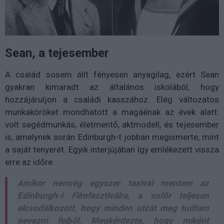
Sean, a tejesember
A család sosem állt fényesen anyagilag, ezért Sean
gyakran kimaradt az általános iskolából, hogy
hozzájáruljon a családi kasszához. Elég változatos
munkaköröket mondhatott a magáénak az évek alatt:
volt segédmunkás, életmentő, aktmodell, és tejesember
is, amelynek során Edinburgh-t jobban megismerte, mint
a saját tenyerét. Egyik interjújában így emlékezett vissza
erre az időre:
Amikor nemrég egyszer taxival mentem az
Edinburgh-i Filmfesztiválra, a sofőr teljesen
elcsodálkozott, hogy minden utcát meg tudtam
nevezni fejből. Megkérdezte, hogy miként