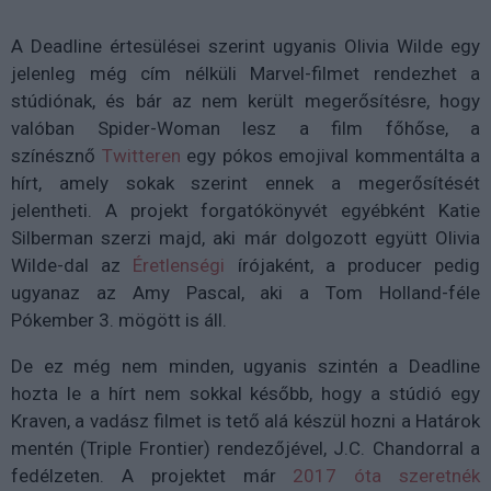
A Deadline értesülései szerint ugyanis Olivia Wilde egy
jelenleg még cím nélküli Marvel-filmet rendezhet a
stúdiónak, és bár az nem került megerősítésre, hogy
valóban Spider-Woman lesz a film főhőse, a
színésznő
Twitteren
egy pókos emojival kommentálta a
hírt, amely sokak szerint ennek a megerősítését
jelentheti.
A projekt forgatókönyvét egyébként Katie
Silberman szerzi majd, aki már dolgozott együtt Olivia
Wilde-dal az
Éretlenségi
írójaként, a producer pedig
ugyanaz az Amy Pascal, aki a Tom Holland-féle
Pókember 3. mögött is áll.
De ez még nem minden, ugyanis szintén a Deadline
hozta le a hírt nem sokkal később, hogy a stúdió egy
Kraven, a vadász filmet is tető alá készül hozni a Határok
mentén (Triple Frontier) rendezőjével,
J.C. Chandorral a
fedélzeten. A projektet már
2017 óta szeretnék