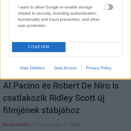
legenda. Jó erőt, egészséget, és boldog születésnapot
I want to allow Google to enable storage
kívánunk Neki!
related to security, including authentication
functionality and fraud prevention, and other
user protection.
Címkék:
#sean connery
#sir sean connery
#top10
#tíz
dolog
#james bond
#10 dolog
#érdekesség
CONFIRM
Data Deletion
Data Access
Privacy Policy
Al Pacino és Robert De Niro is
csatlakozik Ridley Scott új
filmjének stábjához
Kónya Sándor
|
2020 augusztus 22. 08:00