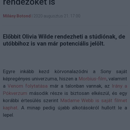
rendezőket is
Milány Botond
|
2020 augusztus 21. 17:00
Előbbit Olivia Wilde rendezheti a stúdiónak, de
utóbbihoz is van már potenciális jelölt.
Egyre inkább kezd körvonalazódni a Sony saját
képregényes univerzuma, hiszen a
Morbius-film
, valamint
a
Venom folytatása
már a talonban vannak, az
Irány a
Pókverzum
második része is biztosan elkészül, és egy
korábbi értesülés szerint
Madame Webb is saját filmet
kaphat
. A minap pedig újabb alkotásokról hullott le a
lepel.