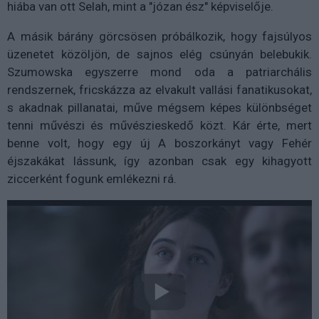
hiába van ott Selah, mint a "józan ész" képviselője.
A másik bárány görcsösen próbálkozik, hogy fajsúlyos
üzenetet közöljön, de sajnos elég csúnyán belebukik.
Szumowska egyszerre mond oda a patriarchális
rendszernek, fricskázza az elvakult vallási fanatikusokat,
s akadnak pillanatai, műve mégsem képes különbséget
tenni művészi és művészieskedő közt. Kár érte, mert
benne volt, hogy egy új A boszorkányt vagy Fehér
éjszakákat lássunk, így azonban csak egy kihagyott
ziccerként fogunk emlékezni rá.