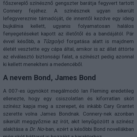
főszereplő színésznő gengszter barátja fegyvert tartott
Connery fejéhez. A színésznek ugyan sikerült
lefegyvereznie támadóját, de innentől kezdve egy ideig
bujkálnia kellett, ugyanis folyamatosan halálos
fenyegetéseket kapott az illetőtől és a bandájától. Pár
évvel később, a
Tűzgolyó
forgatása alatt is majdnem
életét vesztette egy cápa által, amikor is az állat áttörte
az elválasztó biztonsági falat, a színészt pedig azonnal
ki kellett menekíteni a medencéből.
A nevem Bond, James Bond
A 007-es ügynököt megálmodó Ian Fleming eredetileg
ellenezte, hogy egy csiszolatlan és kiforratlan skót
színész kapja meg a szerepet, és inkább Cary Grantet
szerette volna James Bondnak. Connery-nek azonban
sikerült meggyőznie az írót, akit lenyűgözött a színész
alakítása a
Dr. No
-ban, ezért a későbbi Bond novellákban
még skót hátteret is hozzáírt a karakterhez.