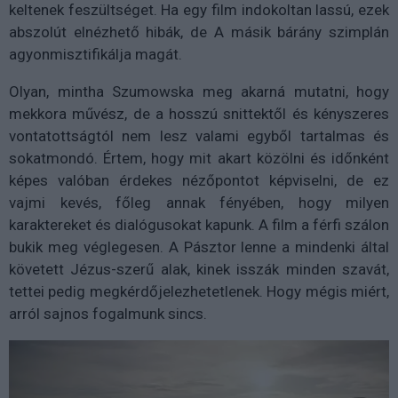
keltenek feszültséget. Ha egy film indokoltan lassú, ezek
abszolút elnézhető hibák, de A másik bárány szimplán
agyonmisztifikálja magát.
Olyan, mintha Szumowska meg akarná mutatni, hogy
mekkora művész, de a hosszú snittektől és kényszeres
vontatottságtól nem lesz valami egyből tartalmas és
sokatmondó. Értem, hogy mit akart közölni és időnként
képes valóban érdekes nézőpontot képviselni, de ez
vajmi kevés, főleg annak fényében, hogy milyen
karaktereket és dialógusokat kapunk. A film a férfi szálon
bukik meg véglegesen. A Pásztor lenne a mindenki által
követett Jézus-szerű alak, kinek isszák minden szavát,
tettei pedig megkérdőjelezhetetlenek. Hogy mégis miért,
arról sajnos fogalmunk sincs.