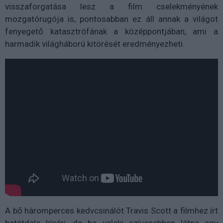
visszaforgatása lesz a film cselekményének
mozgatórugója is, pontosabban ez áll annak a világot
fenyegető katasztrófának a középpontjában, ami a
harmadik világháború kitörését eredményezheti.
A bő háromperces kedvcsinálót
Travis Scott a filmhez írt
betétdala kíséri, de ha valaki szívesebben látna egy