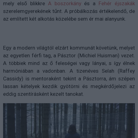
mely első blikkre
A boszorkány
és a
Fehér éjszakák
szerelemgyerekének tűnt. A próbálkozás értékelendő, de
az említett két alkotás közelébe sem ér mai alanyunk.
Egy a modern világtól elzárt kommunát követünk, melyet
az egyetlen férfi tag, a Pásztor (Michiel Huisman) vezet.
A többiek mind az ő feleségei vagy lányai, s így élnek
harmóniában a vadonban. A tizenéves Selah (Raffey
Cassidy) is mentoraként tekint a Pásztorra, ám szépen
lassan kételyek kezdik gyötörni és megkérdőjelezi az
eddig szentírásként kezelt tanokat.