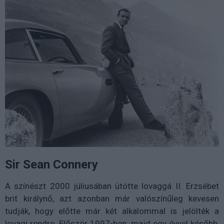
Sir Sean Connery
A színészt 2000 júliusában ütötte lovaggá II. Erzsébet
brit királynő, azt azonban már valószínűleg kevesen
tudják, hogy előtte már két alkalommal is jelölték a
lovagi rendre. Először 1997-ben, majd egy évvel később,