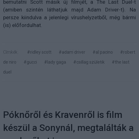
bemutatni Scott másik új filmjét, a The Last Duel-t
(amiben szintén láthatjuk majd Adam Driver-t). Na
persze kiindulva a jelenlegi vírushelyzetből, még bármi
(is) előfordulhat.
Címkék:
#ridley scott
#adam driver
#al pacino
#robert
de niro
#gucci
#lady gaga
#csillag születik
#the last
duel
Póknőről és Kravenről is film
készül a Sonynál, megtalálták a