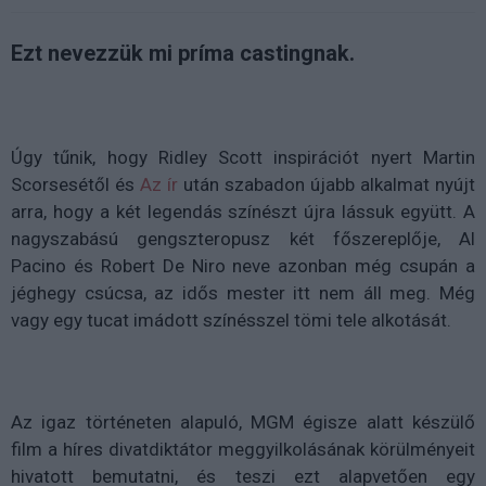
Ezt nevezzük mi príma castingnak.
Úgy tűnik, hogy Ridley Scott inspirációt nyert Martin
Scorsesétől és
Az ír
után szabadon újabb alkalmat nyújt
arra, hogy a két legendás színészt újra lássuk együtt. A
nagyszabású gengszteropusz két főszereplője, Al
Pacino és Robert De Niro neve azonban még csupán a
jéghegy csúcsa, az idős mester itt nem áll meg. Még
vagy egy tucat imádott színésszel tömi tele alkotását.
Az igaz történeten alapuló, MGM égisze alatt készülő
film a híres divatdiktátor meggyilkolásának körülményeit
hivatott bemutatni, és teszi ezt alapvetően egy