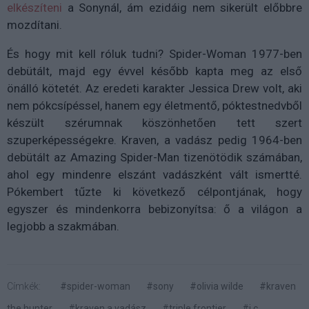
elkészíteni
a Sonynál, ám ezidáig nem sikerült előbbre
mozdítani.
És hogy mit kell róluk tudni?
Spider-Woman 1977-ben
debütált, majd egy évvel később kapta meg az első
önálló kötetét. Az eredeti karakter Jessica Drew volt, aki
nem pókcsípéssel, hanem egy életmentő, póktestnedvből
készült szérumnak köszönhetően tett szert
szuperképességekre. Kraven, a vadász pedig
1964-ben
debütált az Amazing Spider-Man tizenötödik számában,
ahol egy mindenre elszánt vadászként vált ismertté.
Pókembert tűzte ki következő célpontjának, hogy
egyszer és mindenkorra bebizonyítsa: ő a világon a
legjobb a szakmában.
Címkék:
#spider-woman
#sony
#olivia wilde
#kraven
the hunter
#kraven a vadász
#triple frontier
#j.c.