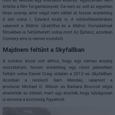
értette a film forgatókönyvét. De nem ez volt az egyetlen
híres szerep, amit végül nem vállalt el, hiszen eredetileg
ő lett volna I. Edward király is
A rettenthetetlenben
,
valamint a
Mátrix: Újratöltve
és a
Mátrix: Forradalmak
filmekben is feltűnhetett volna, mint Az Építész, azonban
Connery erre is nemet mondott.
Majdnem feltűnt a Skyfallban
A színész közel volt ahhoz, hogy egy cameo erejéig
visszatérjen, hiszen eredetileg egy rövid jelenetben
feltűnt volna Daniel Craig oldalán a 2012-es
Skyfallban
.
Azonban a rendező Sam Mendes, valamint a
producer Michael G. Wilson és Barbara Broccoli végül
elvetették az ötletet, mert úgy érezték, hogy túlságosan
is elvonná a közönség figyelmét.