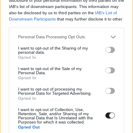
disclosure of your personal information by third parties on the
IAB’s list of downstream participants. This information may
also be disclosed by us to third parties on the
IAB’s List of
Downstream Participants
that may further disclose it to other
third parties.
Please note that this website/app uses one or more Google
Personal Data Processing Opt Outs
services and may gather and store information including but
not limited to your visit or usage behaviour. You may click to
I want to opt-out of the Sharing of my
personal data.
grant or deny consent to Google and its third-party tags to
Opted In
use your data for below specified purposes in below Google
consent section.
I want to opt-out of the Sale of my
Personal Data.
Régóta visszavonult életet él
Opted In
Bár Connery hivatalosan 2006-ban vonult vissza a
I want to opt-out of processing my
Personal Data for Targeted Advertising.
színészkedéstől, utolsó filmje a 2003-as
A szövetség
Opted In
volt, amelyben Allan Quartermaint alakította. Ez volt
I want to opt-out of Collection, Use,
szám szerint a 93. alkotás, amiben szerepelt, amely
Retention, Sale, and/or Sharing of my
azonban csúfosan leszerepelt mind a kritikusoknál, mind
Personal Data that Is Unrelated with the
Purposes for which it was collected.
pedig a pénztáraknál egyaránt. A színész azóta sem
Opted Out
szerepelt filmben, tartja a szavát, és csak a hangját