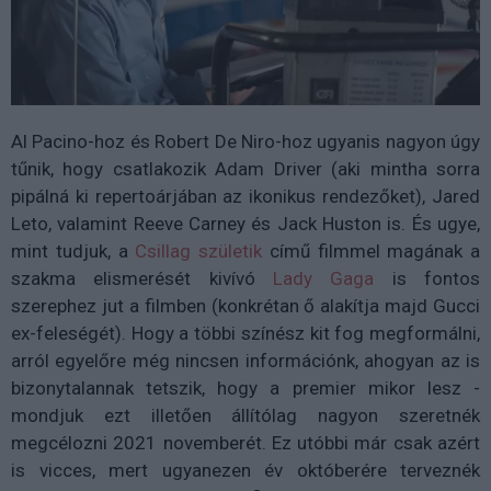
Al Pacino-hoz és Robert De Niro-hoz ugyanis nagyon úgy
tűnik, hogy csatlakozik Adam Driver (aki mintha sorra
pipálná ki repertoárjában az ikonikus rendezőket), Jared
Leto, valamint Reeve Carney és Jack Huston is. És ugye,
mint tudjuk, a
Csillag születik
című filmmel magának a
szakma elismerését kivívó
Lady Gaga
is fontos
szerephez jut a filmben (konkrétan ő alakítja majd Gucci
ex-feleségét). Hogy a többi színész kit fog megformálni,
arról egyelőre még nincsen információnk, ahogyan az is
bizonytalannak tetszik, hogy a premier mikor lesz -
mondjuk ezt illetően állítólag nagyon szeretnék
megcélozni 2021 novemberét. Ez utóbbi már csak azért
is vicces, mert ugyanezen év októberére terveznék