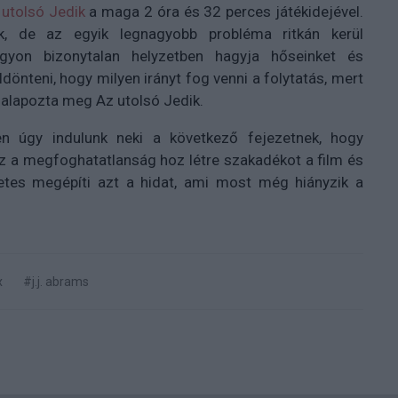
 utolsó Jedik
a maga 2 óra és 32 perces játékidejével.
ák, de az egyik legnagyobb probléma ritkán kerül
gyon bizonytalan helyzetben hagyja hőseinket és
önteni, hogy milyen irányt fog venni a folytatás, mert
n alapozta meg Az utolsó Jedik.
en úgy indulunk neki a következő fejezetnek, hogy
z a megfoghatatlanság hoz létre szakadékot a film és
etes megépíti azt a hidat, ami most még hiányzik a
x
#j.j. abrams