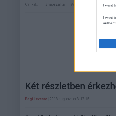
Címkék:
#napszállta
#sunset
#nemes jeles l
I want t
I want t
authenti
Hoz
Két részletben érkezh
Bagi Levente
|
2018 augusztus 8. 17:15