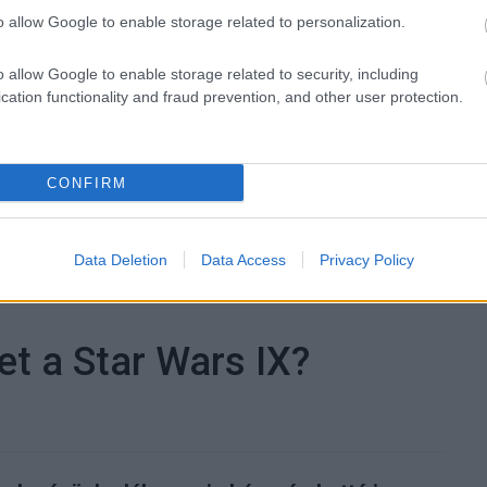
ászló
#saul fia
#jakab juli
o allow Google to enable storage related to personalization.
o allow Google to enable storage related to security, including
cation functionality and fraud prevention, and other user protection.
Tetszik
CONFIRM
zászólások
Data Deletion
Data Access
Privacy Policy
et a Star Wars IX?