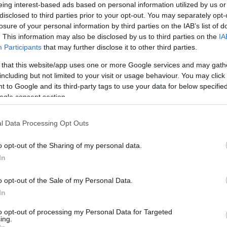
eing interest-based ads based on personal information utilized by us or
disclosed to third parties prior to your opt-out. You may separately opt-
losure of your personal information by third parties on the IAB’s list of
szintén szerettünk, még ha sokat nem is mutatott. Most
. This information may also be disclosed by us to third parties on the
IA
lert, ami már többet sejtet a történetből, de mégis
Participants
that may further disclose it to other third parties.
ra. Többet látunk Jakab Juliból is és olybá tűnik, hogy
 that this website/app uses one or more Google services and may gath
mint a Saul fiának volt, ezúttal is végig a főszereplővel
including but not limited to your visit or usage behaviour. You may click 
 mellőle (persze ezt csak szigorúan az előzetesben
 to Google and its third-party tags to use your data for below specifi
ogle consent section.
még? Nézzétek csak meg az előzetest és döntsétek el,
l Data Processing Opt Outs
o opt-out of the Sharing of my personal data.
In
o opt-out of the Sale of my Personal Data.
In
to opt-out of processing my Personal Data for Targeted
ing.