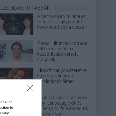
LEGOLVASOTTABBAK
A Verity olyan, mintha az
Eredet és egy pornófilm
keveredett volna össze
Perez Hiltont letiltották a
TikTokról, miután élő
közvetítésben ártott
magának
Eli Roth nagyon szeretné,
ha nem utálnátok a
Borderlands filmet
Ariana Grande visszavonul
sonal or
a nyilvánosság elől, és
ection to
ebben a mi felelősségünk
ou may
is benne van