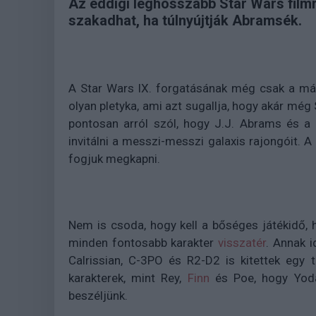
Az eddigi leghosszabb Star Wars filmn
szakadhat, ha túlnyújtják Abramsék.
A Star Wars IX. forgatásának még csak a más
olyan pletyka, ami azt sugallja, hogy akár még 
pontosan arról szól, hogy J.J. Abrams és a
invitálni a messzi-messzi galaxis rajongóit. A
fogjuk megkapni.
Nem is csoda, hogy kell a bőséges játékidő, h
minden fontosabb karakter
visszatér
. Annak 
Calrissian, C-3PO és R2-D2 is kitettek egy 
karakterek, mint Rey,
Finn
és Poe, hogy Yoda,
beszéljünk.