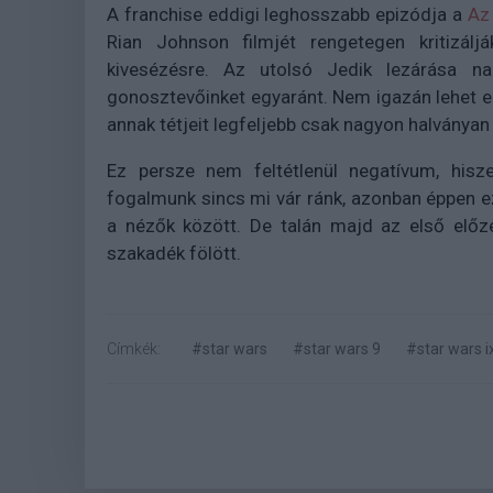
A franchise eddigi leghosszabb epizódja a
Az
Rian Johnson filmjét rengetegen kritizálj
kivesézésre. Az utolsó Jedik lezárása na
gonosztevőinket egyaránt. Nem igazán lehet eld
annak tétjeit legfeljebb csak nagyon halványa
Ez persze nem feltétlenül negatívum, hisz
fogalmunk sincs mi vár ránk, azonban éppen e
a nézők között. De talán majd az első előz
szakadék fölött.
Címkék:
#star wars
#star wars 9
#star wars i