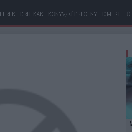
ILEREK
KRITIKÁK
KÖNYV/KÉPREGÉNY
ISMERTETŐ
-