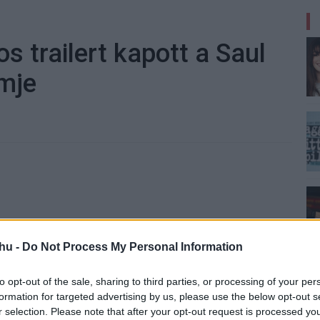
s trailert kapott a Saul
lmje
ár mindenki látta a Saul fiát és mindenkinek megvan
hu -
Do Not Process My Personal Information
rnek is, aki még nem látta). Vélhetően ugyanez a sors
 már felvételt nyert két nívós fesztiválra (a Torontói,
to opt-out of the sale, sharing to third parties, or processing of your per
nki nagyon izgatottan várja, hogy lássa, milyen művet
formation for targeted advertising by us, please use the below opt-out s
.
r selection. Please note that after your opt-out request is processed y