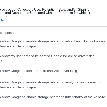
In
o opt-out of Collection, Use, Retention, Sale, and/or Sharing
ersonal Data that Is Unrelated with the Purposes for which it
lected.
Out
consents
o allow Google to enable storage related to advertising like cookies on
evice identifiers in apps.
o allow my user data to be sent to Google for online advertising
s.
érése után testvére után kezd nyomozni, akiről egészen
to allow Google to send me personalized advertising.
árt helyekre sodorja őt...
o allow Google to enable storage related to analytics like cookies on
hazai mozik országszerte, de addig is megtekinthető
evice identifiers in apps.
kozókkal egybekötve.
o allow Google to enable storage related to functionality of the website