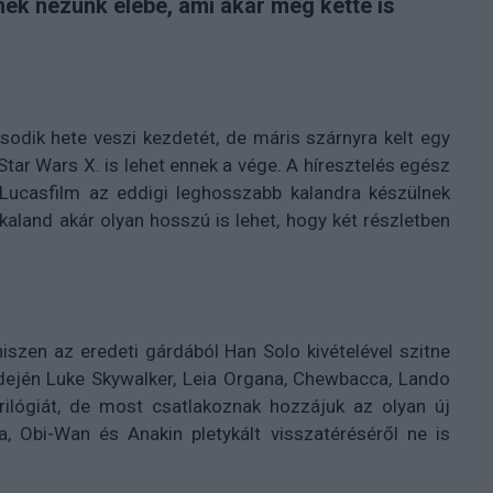
ek nézünk elébe, ami akár még ketté is
odik hete veszi kezdetét, de máris szárnyra kelt egy
Star Wars X. is lehet ennek a vége. A híresztelés egész
 Lucasfilm az eddigi leghosszabb kalandra készülnek
 kaland akár olyan hosszú is lehet, hogy két részletben
iszen az eredeti gárdából Han Solo kivételével szitne
idején Luke Skywalker, Leia Organa, Chewbacca, Lando
trilógiát, de most csatlakoznak hozzájuk az olyan új
 Obi-Wan és Anakin pletykált visszatéréséről ne is