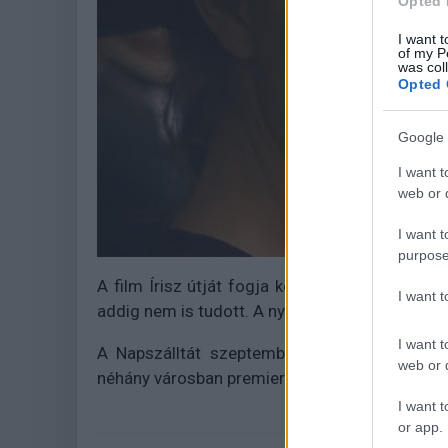
Opted 
I want t
of my P
was col
Opted 
Google 
I want t
web or d
I want t
purpose
A film Írisz útját fogja követni, amint hazat
I want 
addig nem is tudott. A nyomozás azonban nem v
I want t
A Napszálltát szeptember 27-től vetítik a 
web or d
néhány városban premier előtt, közönségtalál
I want t
or app.