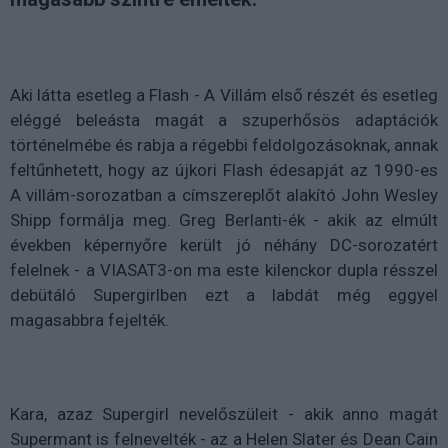
Aki látta esetleg a Flash - A Villám első részét és esetleg
eléggé beleásta magát a szuperhősös adaptációk
történelmébe és rabja a régebbi feldolgozásoknak, annak
feltűnhetett, hogy az újkori Flash édesapját az 1990-es
A villám-sorozatban a címszereplőt alakító John Wesley
Shipp formálja meg. Greg Berlanti-ék - akik az elmúlt
években képernyőre került jó néhány DC-sorozatért
felelnek - a VIASAT3-on ma este kilenckor dupla résszel
debütáló Supergirlben ezt a labdát még eggyel
magasabbra fejelték.
Kara, azaz Supergirl nevelőszüleit - akik anno magát
Supermant is felnevelték - az a Helen Slater és Dean Cain