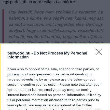
egy podcastban adott választ a miértre:
Úgy éreztük, hogy nem szolgálná a karaktert, ha
beleírjuk a filmbe, és a végén nem kapná meg azt
az időt a vásznon, amit megérdemelne. Úgyhogy
ahelyett, hogy csak mellékszerepre visszahoztuk
volna őt, inkább félretettük, hogy amikor eljön az
idő, újra elővehessük. A lehető legrosszabb dolog
az lett volna, ha benne lett volna a filmben, és
puliwood.hu -
Do Not Process My Personal
aztán megöletjük - ez elég cinikusnak hatott.
Information
Azt gondoltuk, hogyha nem tudjuk megadni Carol
Marcusnak, hogy teljes mértékben
If you wish to opt-out of the sale, sharing to third parties, or
kibontakozzon, akkor inkább ne tegyük most bele
processing of your personal or sensitive information for
a sztoriba, hagyjuk életben, hagyjuk bent a
targeted advertising by us, please use the below opt-out
section to confirm your selection. Please note that after your
kánonban, hogy aztán bármikor visszatérhessen.
opt-out request is processed you may continue seeing
interest-based ads based on personal information utilized by
Megemlítette azt is, hogy szerettek volna utalást tenni rá,
us or personal information disclosed to third parties prior to
de végül jobbnak látták meghagyni a karakter
your opt-out. You may separately opt-out of the further
szabadságát a jövőjét tekintve az alternatív idővonalon.