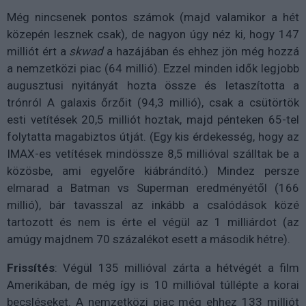
Még nincsenek pontos számok (majd valamikor a hét
közepén lesznek csak), de nagyon úgy néz ki, hogy 147
milliót ért a
skwad
a hazájában és ehhez jön még hozzá
a nemzetközi piac (64 millió). Ezzel minden idők legjobb
augusztusi nyitányát hozta össze és letaszította a
trónról A galaxis őrzőit (94,3 millió), csak a csütörtök
esti vetítések 20,5 milliót hoztak, majd pénteken 65-tel
folytatta magabiztos útját. (Egy kis érdekesség, hogy az
IMAX-es vetítések mindössze 8,5 millióval szálltak be a
közösbe, ami egyelőre kiábrándító.) Mindez persze
elmarad a Batman vs Superman eredményétől (166
millió), bár tavasszal az inkább a csalódások közé
tartozott és nem is érte el végül az 1 milliárdot (az
amúgy majdnem 70 százalékot esett a második hétre).
Frissítés
: Végül 135 millióval zárta a hétvégét a film
Amerikában, de még így is 10 millióval túllépte a korai
becsléseket. A nemzetközi piac még ehhez 133 milliót