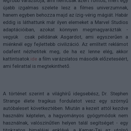
legfőbb varázslója, ami nemcsak azért fontos, mert egy
újabb izgalmas szelete lesz a filmes univerzumnak,
hanem egyben behozza majd az ízig-vérig mágiát. Habár
eddig is láthattunk már ilyen elemeket a Marvel Studios
adaptációiban, azokat könnyen megmagyarázták -
vegyük csak példának Asgardot, ami egyszerűen a
miénknél egy fejlettebb civilizáció. Az említett reklámot
odafent nézhetitek meg, de ha ez lenne elég, akkor
kattintsatok
ide
a film varázslatos második előzeteséért,
ami felirattal is megtekinthető.
A történet szerint a világhírű idegsebész, Dr. Stephen
Strange élete tragikus fordulatot vesz egy szörnyű
autóbaleset következtében. Miután a kezeit attól kezdve
használni képtelen, a hagyományos gyógymódok nem
használnak, valószínűtlen helyen talál segítséget - egy
titokzatos himalájai enklávé, a Kamar-Taj az utolsó