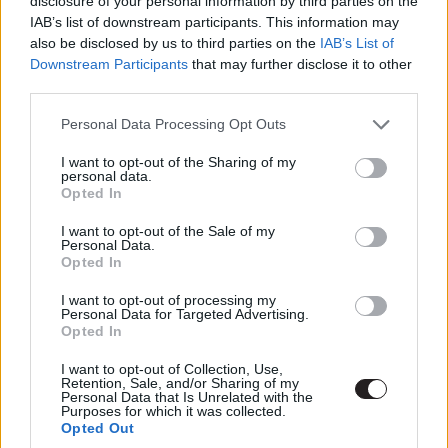
disclosure of your personal information by third parties on the
IAB’s list of downstream participants. This information may
Azt hiszem írtunk néhány sort az első
also be disclosed by us to third parties on the
IAB’s List of
vázlatokban, amelyek megmagyarázták volna a
Downstream Participants
that may further disclose it to other
távozását, azaz hogy elkezdett dolgozni a
third parties.
Genesis projekten. El is kezdtünk ezzel
Please note that this website/app uses one or more Google
Personal Data Processing Opt Outs
kapcsolatban gondolkodni, de végül nem került
services and may gather and store information including but
bele a végső verzióba.
not limited to your visit or usage behaviour. You may click to
I want to opt-out of the Sharing of my
personal data.
grant or deny consent to Google and its third-party tags to
Opted In
use your data for below specified purposes in below Google
consent section.
I want to opt-out of the Sale of my
Personal Data.
Opted In
I want to opt-out of processing my
Personal Data for Targeted Advertising.
Opted In
I want to opt-out of Collection, Use,
Retention, Sale, and/or Sharing of my
Personal Data that Is Unrelated with the
Ti sajnáltátok, hogy a színésznő ezúttal kimaradt az
Purposes for which it was collected.
Opted Out
Enterprise kalandjaiból? Esetleg egy későbbi romantikus