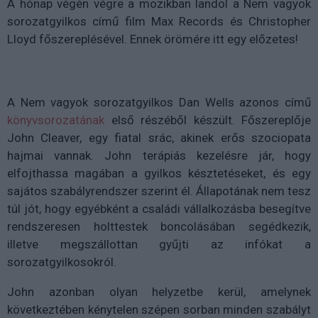
A hónap végén végre a mozikban landol a Nem vagyok
sorozatgyilkos című film Max Records és Christopher
Lloyd főszereplésével. Ennek örömére itt egy előzetes!
A Nem vagyok sorozatgyilkos Dan Wells azonos című
könyvsorozatának
első részéből készült. Főszereplője
John Cleaver, egy fiatal srác, akinek erős szociopata
hajmai vannak. John terápiás kezelésre jár, hogy
elfojthassa magában a gyilkos késztetéseket, és egy
sajátos szabályrendszer szerint él. Állapotának nem tesz
túl jót, hogy egyébként a családi vállalkozásba besegítve
rendszeresen holttestek boncolásában segédkezik,
illetve megszállottan gyűjti az infókat a
sorozatgyilkosokról.
John azonban olyan helyzetbe kerül, amelynek
következtében kénytelen szépen sorban minden szabályt