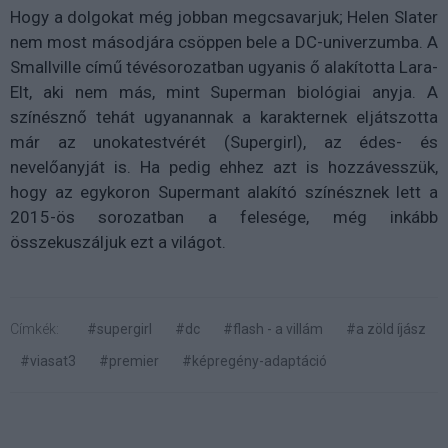
Hogy a dolgokat még jobban megcsavarjuk; Helen Slater
nem most másodjára csöppen bele a DC-univerzumba. A
Smallville című tévésorozatban ugyanis ő alakította Lara-
Elt, aki nem más, mint Superman biológiai anyja. A
színésznő tehát ugyanannak a karakternek eljátszotta
már az unokatestvérét (Supergirl), az édes- és
nevelőanyját is. Ha pedig ehhez azt is hozzávesszük,
hogy az egykoron Supermant alakító színésznek lett a
2015-ös sorozatban a felesége, még inkább
összekuszáljuk ezt a világot.
Címkék:
#supergirl
#dc
#flash - a villám
#a zöld íjász
#viasat3
#premier
#képregény-adaptáció