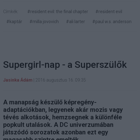
Címkék:
#resident evil: the final chapter
#resident evil
#kaptár
#milla jovovich
#ali larter
#paul w.s. anderson
Supergirl-nap - a Superszülők
Jasinka Ádám
|
2016 augusztus 16. 09:35
A manapság készülő képregény-
adaptációkban, legyenek akár mozis vagy
tévés alkotások, hemzsegnek a különféle
popkult utalások. A DC univerzumában
játszódó sorozatok azonban ezt egy
magasabb szintre emelték.