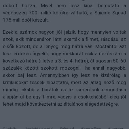
dobott hozzá. Mivel nem lesz kínai bemutató a
végösszeg 700 millió körülre várható, a Suicide Squad
175 millióból készült.
Ezek a számok nagyon jól jelzik, hogy mennyien voltak
azok, akik mindenáron látni akarták a filmet, ráadásul az
elsők között, de a lényeg még hátra van. Mostantól azt
lesz érdekes figyelni, hogy mekkorát esik a nézőszám a
következő hétre (illetve a 3. és 4. hétre), átlagosan 50-60
százalék között szokott mozogni, ha ennél nagyobb,
akkor baj lesz. Amennyibben így lesz ne kizárólag a
kritikusokat tessék hibáztatni, mert az átlag néző még
mindig inkább a barátok és az ismerősök elmondása
alapján ül be egy filmre, vagyis a csökkenésből elég jól
lehet majd következtetni az általános elégedettségre.
Címkék:
#suicide squad
#skwad
#box office
#warner