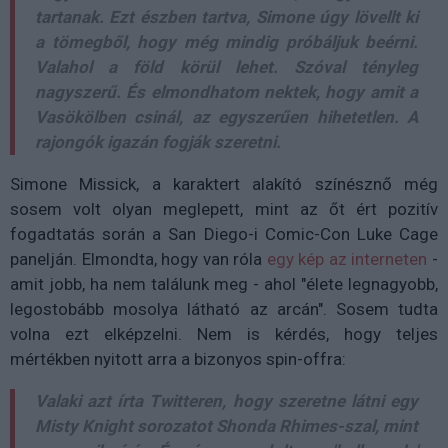
tartanak. Ezt észben tartva, Simone úgy lövellt ki
a tömegből, hogy még mindig próbáljuk beérni.
Valahol a föld körül lehet. Szóval tényleg
nagyszerű. És elmondhatom nektek, hogy amit a
Vasökölben csinál, az egyszerűen hihetetlen. A
rajongók igazán fogják szeretni.
Simone Missick, a karaktert alakító színésznő még
sosem volt olyan meglepett, mint az őt ért pozitív
fogadtatás során a San Diego-i Comic-Con Luke Cage
panelján. Elmondta, hogy van róla
egy kép az interneten
-
amit jobb, ha nem találunk meg - ahol "élete legnagyobb,
legostobább mosolya látható az arcán". Sosem tudta
volna ezt elképzelni. Nem is kérdés, hogy teljes
mértékben nyitott arra a bizonyos spin-offra:
Valaki azt írta Twitteren, hogy szeretne látni egy
Misty Knight sorozatot Shonda Rhimes-szal, mint