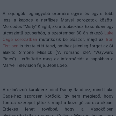
A rajongók legnagyobb örömére egyre és egyre több
lesz a kapocs a netflixes Marvel sorozatok között.
Mercedes "Misty" Knight, aki a többiekhez hasonlóan egy
utcaszintű szuperhős, a szeptember 30-án érkező
Luke
Cage sorozatban
mutatkozik be először, majd az
Iron
Fist-ben
is tiszteletét teszi, amihez jelenleg forgat az őt
alakító Simone Missick ("A románc íze", "Wayward
Pines") - erősítette meg az információt a napokban a
Marvel Television feje, Jeph Loeb.
A színésznő karaktere mind Danny Randhez, mind Luke
Cage-hez szorosan kötődik, így nem meglepő, hogy
fontos szerepet játszik majd a közelgő sorozatokban.
Érdekes lehet továbbá, hogy a Vasökölben
elválaszthatatlan partnere, Colleen Wing is benne lesz