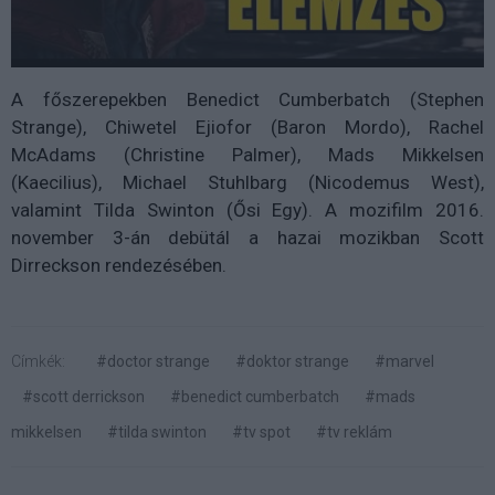
A főszerepekben Benedict Cumberbatch (Stephen
Strange), Chiwetel Ejiofor (Baron Mordo), Rachel
McAdams (Christine Palmer), Mads Mikkelsen
(Kaecilius), Michael Stuhlbarg (Nicodemus West),
valamint Tilda Swinton (Ősi Egy). A mozifilm 2016.
november 3-án debütál a hazai mozikban Scott
Dirreckson rendezésében.
Címkék:
#doctor strange
#doktor strange
#marvel
#scott derrickson
#benedict cumberbatch
#mads
mikkelsen
#tilda swinton
#tv spot
#tv reklám