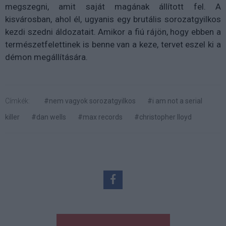
megszegni, amit saját magának állított fel. A
kisvárosban, ahol él, ugyanis egy brutális sorozatgyilkos
kezdi szedni áldozatait. Amikor a fiú rájön, hogy ebben a
természetfelettinek is benne van a keze, tervet eszel ki a
démon megállítására.
Címkék:
#nem vagyok sorozatgyilkos
#i am not a serial
killer
#dan wells
#max records
#christopher lloyd