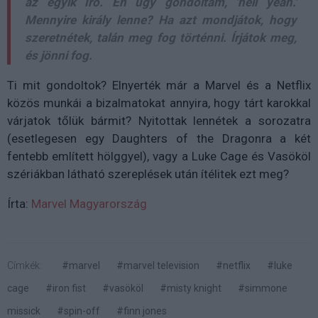
az egyik író. Én úgy gondoltam, 'hell yeah.'
Mennyire király lenne? Ha azt mondjátok, hogy
szeretnétek, talán meg fog történni. Írjátok meg,
és jönni fog.
Ti mit gondoltok? Elnyerték már a Marvel és a Netflix
közös munkái a bizalmatokat annyira, hogy tárt karokkal
várjatok tőlük bármit? Nyitottak lennétek a sorozatra
(esetlegesen egy Daughters of the Dragonra a két
fentebb említett hölggyel), vagy a Luke Cage és Vasököl
szériákban látható szereplések után ítélitek ezt meg?
Írta:
Marvel Magyarország
Címkék:
#marvel
#marvel television
#netflix
#luke
cage
#iron fist
#vasököl
#misty knight
#simmone
missick
#spin-off
#finn jones