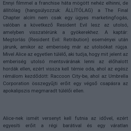
Ennyi filmmel a franchise háta mögött nehéz elhinni, de
állítólag (hangsúlyozzuk: ÁLLÍTÓLAG) a The Final
Chapter alcím nem csak egy ügyes marketingfogás,
valóban a következő Resident Evil lesz az utolsó,
amelyben visszatérünk a gyökerekhez. A kaptár:
Megtorlás (Resident Evil: Retribution) eseményei után
járunk, amikor az emberiség már az utolsókat rúgja.
Mivel Alice az egyetlen túlélő, aki tudja, hogy mit jelent az
emberiség utolsó mentsvárának lenni az élőhalott
hordák ellen, ezért vissza kell térnie oda, ahol az egész
rémálom kezdődött: Raccoon City-be, ahol az Umbrella
Corporation összegyűjti erőit egy végső csapásra az
apokalipszis megmaradt túlélői ellen.
Alice-nek ismét versenyt kell futnia az idővel, ezért
egyesíti erőit a régi barátival és egy váratlan