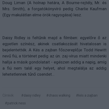
Doug Liman (A holnap határa, A Bourne-rejtély, Mr. és
Mrs. Smith), a forgatókönyvíró pedig Charlie Kaufman
(Egy makulátlan elme örök ragyogása) lesz.
Daisy Ridley is feltűnik majd a filmben: egyelőre ő az
egyetlen színész, akinek csatlakozását hivatalosan is
bejelentették. A Kés a zajban főszereplője Todd Hewitt
nevű fiú, a történet pedig az ún. zaj-vírus miatt mindenki
hallja a másik gondolatait - egészen addig a napig, amíg
a fiú nem talál egy helyet, ahol megtalálja az addig
lehetetlennek tűnő csendet…
Címkék:
#daisy ridley
#chaos walking
#kés a zajban
#patrick ness