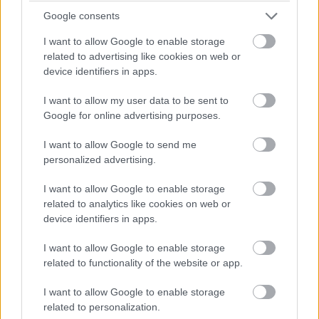
szálnak tartogatják Kirk számára vagy csak simán nem
Google consents
működött a karakter?
I want to allow Google to enable storage
related to advertising like cookies on web or
device identifiers in apps.
Címkék:
#star trek beyond
#star trek: mindenen túl
I want to allow my user data to be sent to
#sötétségben - star trek
#star trek: into darkness
#simon
Google for online advertising purposes.
pegg
#alice eve
#chris pine
#zachary quinto
#idris
I want to allow Google to send me
elba
personalized advertising.
I want to allow Google to enable storage
related to analytics like cookies on web or
device identifiers in apps.
A Suicide Squad rekordot
I want to allow Google to enable storage
related to functionality of the website or app.
dönthet az első hétvége után -
I want to allow Google to enable storage
Frissítve!
related to personalization.