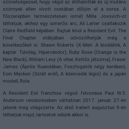
szövetségessel, hogy végül az élőhalottak és új mutáns
szörnyek ellen vívott csatában dőljön el a sorsa. A
főszerepben természetesen ismét Milla Jovovich-ot
láthatjuk, akihez egy ismerős arc, Ali Larter csatlakozik
Claire Redfield képében. Rajtuk kívül a Resident Evil: The
Final Chapter stábjában üdvözölhetjük még a
következőket is: Shawn Roberts (X-Men: A kívülállók, A
kaptár: Túlvilág, Hipervándor), Ruby Rose (Orange is the
New Black), William Levy (A vihar, Kettős játszma), Fraser
James (Április Ruandában, Fosztogatók négy keréken),
Eoin Macken (Sötét erdő, A kilencedik légió) és a japán
modell, Rola.
A Resident Evil franchise végső felvonása Paul W.S.
Anderson rendezésében várhatóan 2017. január 27-én
jelenik meg világszerte. Az első trailert augusztus 9-én
láthatjuk majd, tartsatok velünk akkor is.