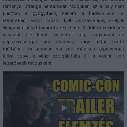
reménye. Strange hamarosan rádöbben, ez a hely nem
pusztán a gyógyításé, hanem a hadviselésé is:
láthatatlan, sötét erőket kell visszaverniük, melyek
világunk elpusztítására törekszenek. A doktor rövidesen
válaszút elé kerül: visszatér régi, vagyonnal és
népszerűséggel járó életéhez, vagy hátat fordít
múltjának és újonnan szerzett mágikus képességeit
latba vetve a világ szolgálatába áll a valaha volt
legerősebb mágusként.