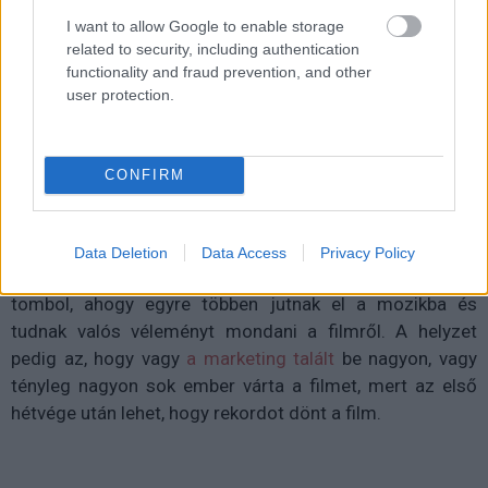
I want to allow Google to enable storage
Loreley
|
2016 augusztus 8. 23:38
related to security, including authentication
functionality and fraud prevention, and other
user protection.
A Suicide Squad túlszárnyalhatja az előzetes
várkozásokat.
CONFIRM
A
Suicide Squadtól
hangos most
a filmes sajtó
, a
nézők
Data Deletion
Data Access
Privacy Policy
és a kritikusok/újságírók
közötti harc egyre jobban
tombol, ahogy egyre többen jutnak el a mozikba és
tudnak valós véleményt mondani a filmről. A helyzet
pedig az, hogy vagy
a marketing talált
be nagyon, vagy
tényleg nagyon sok ember várta a filmet, mert az első
hétvége után lehet, hogy rekordot dönt a film.