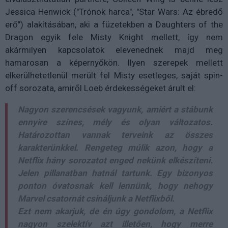
Jessica Henwick ("Trónok harca", "Star Wars: Az ébredő
erő") alakításában, aki a füzetekben a Daughters of the
Dragon egyik fele Misty Knight mellett, így nem
akármilyen kapcsolatok elevenednek majd meg
hamarosan a képernyőkön. Ilyen szerepek mellett
elkerülhetetlenül merült fel Misty esetleges, saját spin-
off sorozata, amiről Loeb érdekességeket árult el:
Nagyon szerencsések vagyunk, amiért a stábunk
ennyire színes, mély és olyan változatos.
Határozottan vannak terveink az összes
karakterünkkel. Rengeteg múlik azon, hogy a
Netflix hány sorozatot enged nekünk elkészíteni.
Jelen pillanatban hatnál tartunk. Egy bizonyos
ponton óvatosnak kell lennünk, hogy nehogy
Marvel csatornát csináljunk a Netflixből.
Ezt nem akarjuk, de én úgy gondolom, a Netflix
nagyon szelektív azt illetően, hogy merre