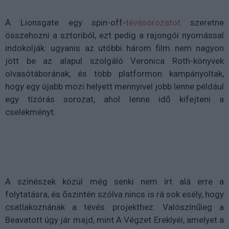
A Lionsgate egy spin-off-
tévésorozatot
szeretne
összehozni a sztoriból, ezt pedig a rajongói nyomással
indokolják: ugyanis az utóbbi három film nem nagyon
jött be az alapul szolgáló Veronica Roth-könyvek
olvasótáborának, és több platformon kampányoltak,
hogy egy újabb mozi helyett mennyivel jobb lenne például
egy tízórás sorozat, ahol lenne idő kifejteni a
cselekményt.
A színészek közül még senki nem írt alá erre a
folytatásra, és őszintén szólva nincs is rá sok esély, hogy
csatlakoznának a tévés projekthez. Valószínűleg a
Beavatott úgy jár majd, mint A Végzet Ereklyéi, amelyet a