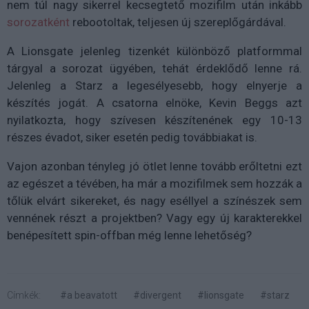
nem túl nagy sikerrel kecsegtető mozifilm után inkább
sorozatként
rebootoltak, teljesen új szereplőgárdával.
A Lionsgate jelenleg tizenkét különböző platformmal
tárgyal a sorozat ügyében, tehát érdeklődő lenne rá.
Jelenleg a Starz a legesélyesebb, hogy elnyerje a
készítés jogát. A csatorna elnöke, Kevin Beggs azt
nyilatkozta, hogy szívesen készítenének egy 10-13
részes évadot, siker esetén pedig továbbiakat is.
Vajon azonban tényleg jó ötlet lenne tovább erőltetni ezt
az egészet a tévében, ha már a mozifilmek sem hozzák a
tőlük elvárt sikereket, és nagy eséllyel a színészek sem
vennének részt a projektben? Vagy egy új karakterekkel
benépesített spin-offban még lenne lehetőség?
Címkék:
#a beavatott
#divergent
#lionsgate
#starz