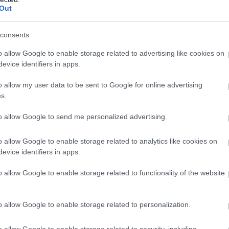
Out
rday night
consents
o allow Google to enable storage related to advertising like cookies on
evice identifiers in apps.
o allow my user data to be sent to Google for online advertising
s.
Tetszik
to allow Google to send me personalized advertising.
o allow Google to enable storage related to analytics like cookies on
zászólások
evice identifiers in apps.
o allow Google to enable storage related to functionality of the website
gat a Paddington in Peru
o allow Google to enable storage related to personalization.
o allow Google to enable storage related to security, including