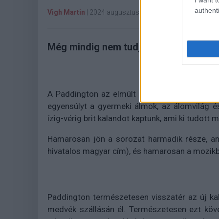
authenti
Vigh Martin
|
2024 augusztus 9. 11:00
Még mindig nem tudjuk nem imádni.
A Paddington az elmúlt évek egyik legváratlan
egyensúlyt a gyermeki álmok, az álomvilág 
ízig-vérig brit kalandot kaptunk, ami ki tudott
Hamarosan jön a sorozat harmadik része, am
hivatalos magyar cím), és hamarosan a mozikb
Paddington természetesen visszatér az új kala
medvék szállásán él. Természetesen ezt köv