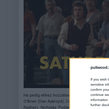
puliwood.
If you wish 
sensitive in
confirm you
continue se
Ha pedig ehhez hozzátesszük, hogy a legendás 
information 
O'Brien (Dan Aykroyd), Cory Michael Smith (Ch
further disc
Radner), Nicholas Podany (Billy Crystal), 