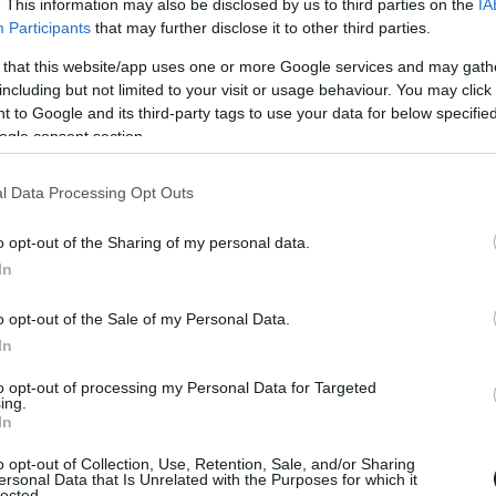
. This information may also be disclosed by us to third parties on the
IA
LaBelle (Lorne Michaels), valamint Willem Dafoe (David
Participants
that may further disclose it to other third parties.
 that this website/app uses one or more Google services and may gath
including but not limited to your visit or usage behaviour. You may click 
z amerikai mozizók, de remélhetőleg még idén hozzánk
 to Google and its third-party tags to use your data for below specifi
esek vagytok már?
ogle consent section.
l Data Processing Opt Outs
o opt-out of the Sharing of my personal data.
 Puliwoodon. Iratkozz fel a hírlevelünkre, mert
In
em akarsz lemaradni.
o opt-out of the Sale of my Personal Data.
In
gismertem és azt elfogadom.
to opt-out of processing my Personal Data for Targeted
ing.
In
o opt-out of Collection, Use, Retention, Sale, and/or Sharing
ersonal Data that Is Unrelated with the Purposes for which it
lected.