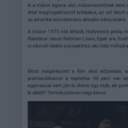
ki a műsor égisze alól, műsorvezetőnek lenni 
által megfogalmazott kritikákra, az ott látot
az amerikai közvélemény aktuális irányzataira.
A műsor 1975 óta létezik, Hollywood pedig mos
Ráadásul Jason Reitman (Juno, Egek ura, Szel
is sikerült találni a projekthez, aki több műfajba
Most megérkezett a film első előzetese, a
premierdátumot a naptárba. 90 perc van az 
egymással sem jön ki, illetve egy stáb, aki pon
ki ebből? Természetesen nagy káosz.