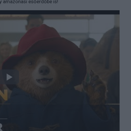
gy amazonasi esőerdőbe is!