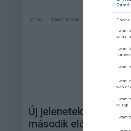
Opted 
Címkék:
#jason reitman
#finn wolfhard
#satu
Google 
I want t
web or d
I want t
purpose
I want 
I want t
Hoz
web or d
I want t
or app.
Új jelenetekkel csalo
I want t
második előzetese
I want t