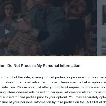
hu -
Do Not Process My Personal Information
to opt-out of the sale, sharing to third parties, or processing of your per
formation for targeted advertising by us, please use the below opt-out s
r selection. Please note that after your opt-out request is processed y
eing interest-based ads based on personal information utilized by us or
komikusokat olyan színészek keltik életre, mint Dylan
disclosed to third parties prior to your opt-out. You may separately opt-
evy Chase) Matt Smith (John Belushi), Ella Hunt (Gilda
losure of your personal information by third parties on the IAB’s list of
Nicholas Braun (Andy Kaufman), Matthew Rhys (George