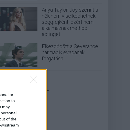
Anya Taylor-Joy szerint a
nők nem viselkedhetnek
seggfejként, ezért nem
alkalmaznak method
actinget
Elkezdődött a Severance
harmadik évadának
forgatása
_
sonal or
ection to
ou may
 personal
out of the
 downstream