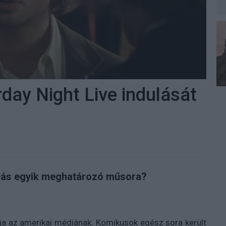
rday Night Live indulását
ózás egyik meghatározó műsora?
ja az amerikai médiának. Komikusok egész sora került