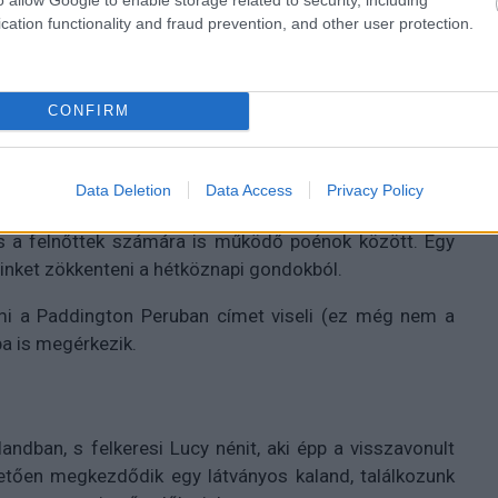
cation functionality and fraud prevention, and other user protection.
CONFIRM
Data Deletion
Data Access
Privacy Policy
abb sikere volt. Paul King tökéletesen találta meg az
és a felnőttek számára is működő poénok között. Egy
 minket zökkenteni a hétköznapi gondokból.
i a Paddington Peruban címet viseli (ez még nem a
a is megérkezik.
ndban, s felkeresi Lucy nénit, aki épp a visszavonult
etően megkezdődik egy látványos kaland, találkozunk