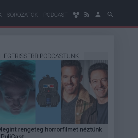
K
SOROZATOK
PODCAST
LEGFRISSEBB PODCASTÜNK
Megint rengeteg horrorfilmet néztünk
 PuliCast