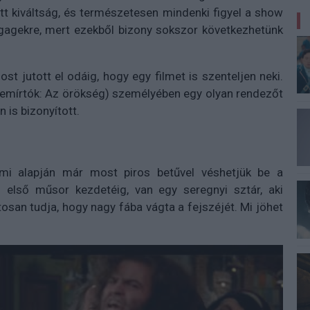
itt kiváltság, és természetesen mindenki figyel a show
t gagekre, mert ezekből bizony sokszor következhetünk
t jutott el odáig, hogy egy filmet is szenteljen neki.
lemírtók: Az örökség) személyében egy olyan rendezőt
n is bizonyított.
mi alapján már most piros betűvel véshetjük be a
első műsor kezdetéig, van egy seregnyi sztár, aki
tosan tudja, hogy nagy fába vágta a fejszéjét. Mi jöhet