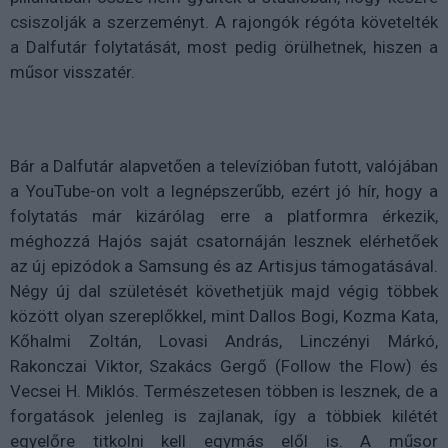
csiszolják a szerzeményt. A rajongók régóta követelték
a Dalfutár folytatását, most pedig örülhetnek, hiszen a
műsor visszatér.
Bár a Dalfutár alapvetően a televízióban futott, valójában
a YouTube-on volt a legnépszerűbb, ezért jó hír, hogy a
folytatás már kizárólag erre a platformra érkezik,
méghozzá Hajós saját csatornáján lesznek elérhetőek
az új epizódok a Samsung és az Artisjus támogatásával.
Négy új dal születését követhetjük majd végig többek
között olyan szereplőkkel, mint Dallos Bogi, Kozma Kata,
Kőhalmi Zoltán, Lovasi András, Linczényi Márkó,
Rakonczai Viktor, Szakács Gergő (Follow the Flow) és
Vecsei H. Miklós. Természetesen többen is lesznek, de a
forgatások jelenleg is zajlanak, így a többiek kilétét
egyelőre titkolni kell egymás elől is. A műsor