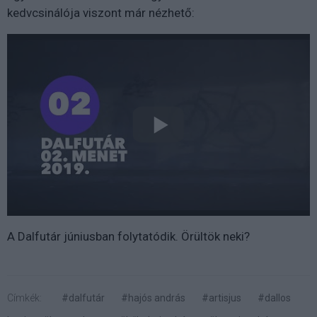
kedvcsinálója viszont már nézhető:
A Dalfutár júniusban folytatódik. Örültök neki?
Címkék:
#dalfutár
#hajós andrás
#artisjus
#dallos