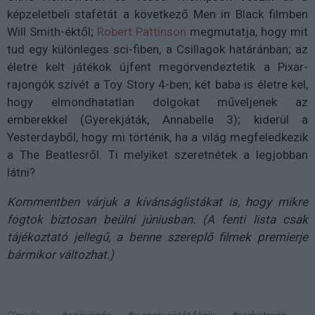
képzeletbeli stafétát a következő Men in Black filmben
Will Smith-éktől;
Robert Pattinson
megmutatja, hogy mit
tud egy különleges sci-fiben, a Csillagok határánban; az
életre kelt játékok újfent megörvendeztetik a Pixar-
rajongók szívét a Toy Story 4-ben; két baba is életre kel,
hogy elmondhatatlan dolgokat műveljenek az
emberekkel (Gyerekjáták, Annabelle 3); kiderül a
Yesterdayből, hogy mi történik, ha a világ megfeledkezik
a The Beatlesről. Ti melyiket szeretnétek a legjobban
látni?
Kommentben várjuk a kívánságlistákat is, hogy mikre
fogtok biztosan beülni júniusban. (A fenti lista csak
tájékoztató jellegű, a benne szereplő filmek premierje
bármikor változhat.)