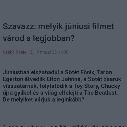
Szavazz: melyik júniusi filmet
várod a legjobban?
Szabó Dániel
|
2019 május 28. 14:00
Júniusban elszabadul a Sötét Főnix, Taron
Egerton átvedlik Elton Johnná, a Sötét zsaruk
visszatérnek, folytatódik a Toy Story, Chucky
újra gyilkol és a világ elfelejti a The Beatlest.
De melyiket várjuk a leginkább?
A májusi felhozatal egy-két kivételtől eltekintve nem