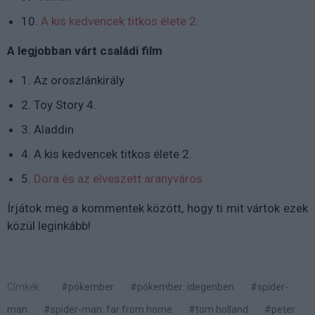
10.
A kis kedvencek titkos élete 2.
A legjobban várt családi film
1.
Az oroszlánkirály
2. Toy Story 4.
3. Aladdin
4. A kis kedvencek titkos élete 2.
5.
Dora és az elveszett aranyváros
Írjátok meg a kommentek között, hogy ti mit vártok ezek
közül leginkább!
Címkék:
#pókember
#pókember: idegenben
#spider-
man
#spider-man: far from home
#tom holland
#peter