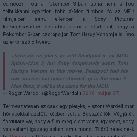
cameózni fog a Pókember 3-ban, soha nem is fog
felbukkanni egyetlen főbb X-Men filmben és az MFU
filmjeiben sem, ellenben a Sony Pictures
kétségbeesetten szeretné elérni a stúdiónál, hogy a
Pókember 3-ban szerepeljen Tom Hardy Venomja is. Íme
az erről szóló tweet:
There are no plans to add Deadpool in an MCU
Spider-Man 3, but Sony desperately wants Tom
Hardy's Venom in this movie. Deadpool had his
own movies but never showed up in the main X-
Men films, it will be the same for the MCU.
— Roger Wardell (@RogerWardell)
2019. május 27.
Természetesen ez csak egy pletyka, viszont Wardell már
hónapokkal azelőtt képben volt a Bosszúállók: Végjáték
fordulataival, hogy a film megjelent volna, így lehet, hogy
van valami igazság abban, amit mond. Ti örülnétek neki,
ha
Venom
csatlakozna Tom Holland hálószövőjéhez?