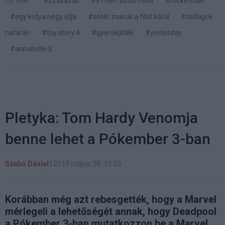
Címkék:
#szavazás
#x-men: sötét főnix
#rocketman
#egy kutya négy útja
#sötét zsaruk a föld körül
#csillagok
határán
#toy story 4
#gyerekjáték
#yesterday
#annabelle 3
Pletyka: Tom Hardy Venomja
benne lehet a Pókember 3-ban
Szabó Dániel
|
2019 május 28. 10:00
Korábban még azt rebesgették, hogy a Marvel
mérlegeli a lehetőségét annak, hogy Deadpool
a Pókember 3-ban mutatkozzon be a Marvel