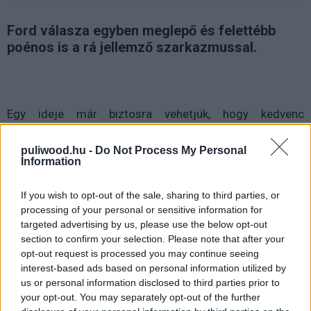
Ford válasza egyben meglepő és felettébb
poénos is a rá jellemző szarkazmussal.
Egy ideje már biztosra vehetjük, hogy kedvenc
régészprofesszorunk, Indiana Jones vissza fog térni egy
ötödik epizódra
, amit persze a korábbi filmek ikonikus
puliwood.hu -
Do Not Process My Personal
Information
rendezője, Steven Spielberg fog dirigálni (miután
befejezte az éppen folyamatban lévő
West Side Story
If you wish to opt-out of the sale, sharing to third parties, or
projektjét). Viszont nem csak Spielberg fog visszatérni,
processing of your personal or sensitive information for
hanem maga Harrison Ford is, akivel kapcsolatban a mai
targeted advertising by us, please use the below opt-out
napig mennek a találgatások, hogy a jelenleg 76 éves
section to confirm your selection. Please note that after your
színészlegenda hogyan fogja újra megformálni Dr.
opt-out request is processed you may continue seeing
interest-based ads based on personal information utilized by
Jonest. Ez odáig "fajult", hogy nem egy olyan pletyka
us or personal information disclosed to third parties prior to
látott napvilágot, ami Ford esetleges utódjáról beszél
your opt-out. You may separately opt-out of the further
egy kvázi reboot keretein belül.