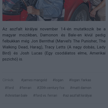
Az aszfalt királyai november 14-én mutatkozik be a
magyar mozikban, Damonon és Bale-en kívül pedig
felbukkan még Jon Bernthal (Marvel's The Punisher, The
Walking Dead, Harag), Tracy Letts (A nagy dobás, Lady
Bird) és Josh Lucas (Egy csodálatos elme, Amerikai
pszichó) is.
Címkék:
#james mangold
#logan
#logan: farkas
#ford
#ferrari
#20th century fox
#matt damon
#christian bale
#ford vs. ferrari
#az aszfalt királyai