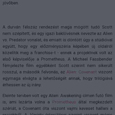
jövőben.
A durván félszáz rendezést maga mögött tudó Scott
nem szépített, és egy igazi baklövésnek nevezte az Alien
vs. Predator vonalat, és emiatt is döntött úgy a stúdióval
együtt, hogy egy előzményszéria képében új oldalról
közelítik meg a franchise-t - ennek a projektnek volt az
első képviselője a Prometheus. A Michael Fassbender
fémjelezte film egyébként Scott szerint nem sikerült
rosszul, a második felvonás, az
Alien: Covenant
viszont
egymaga elvágta a lehetőségét annak, hogy trilógiává
érhessen az új irány.
Eleinte tervben volt egy Alien: Awakening címen futó film
is, ami lezárta volna a
Prometheus
által megkezdett
szériát, a Covenant óta viszont vajmi keveset hallani a
projektről. A
Variety
értesülései szerint viszont mégis