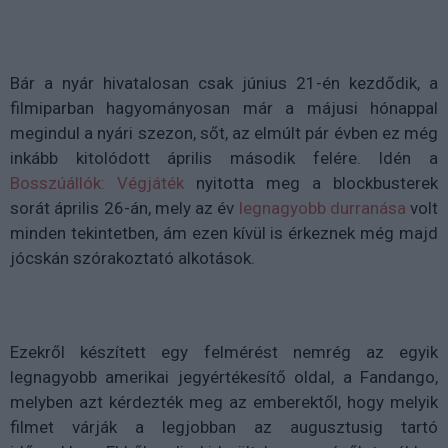
Bár a nyár hivatalosan csak június 21-én kezdődik, a
filmiparban hagyományosan már a májusi hónappal
megindul a nyári szezon, sőt, az elmúlt pár évben ez még
inkább kitolódott április második felére. Idén a
Bosszúállók: Végjáték
nyitotta meg a blockbusterek
sorát április 26-án, mely az év
legnagyobb durranása
volt
minden tekintetben, ám ezen kívül is érkeznek még majd
jócskán szórakoztató alkotások.
Ezekről készített egy felmérést nemrég az egyik
legnagyobb amerikai jegyértékesítő oldal, a Fandango,
melyben azt kérdezték meg az emberektől, hogy melyik
filmet várják a legjobban az augusztusig tartó