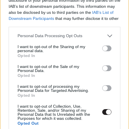
disclosure of your personal information by third parties on the
IAB’s list of downstream participants. This information may
also be disclosed by us to third parties on the
IAB’s List of
Downstream Participants
that may further disclose it to other
Ennek pedig már jó pár éve, azóta pedig sok színészről
third parties.
nyilatkoztak úgy, hogy tökéletes Indiana Jones utód
Please note that this website/app uses one or more Google
Personal Data Processing Opt Outs
lehetne - pl. a Marvel filmek Űrlordja, Chris Pratt. Pár
services and may gather and store information including but
napja Harrison Ford a The Today Show-ban
not limited to your visit or usage behaviour. You may click to
I want to opt-out of the Sharing of my
personal data.
grant or deny consent to Google and its third-party tags to
vendégeskedett, ahol is váratlanul nekiszegezték a
Opted In
use your data for below specified purposes in below Google
kérdést, hogy ő kit gondol utódjának, szerinte ki lehetne
consent section.
I want to opt-out of the Sale of my
a tökéletes Fiatalúr. Ford ahelyett, hogy ügyesen kikerülte
Personal Data.
volna a választ, a következőt mondta:
Opted In
I want to opt-out of processing my
"Senki más nem lesz Indiana Jones! Hát nem
Personal Data for Targeted Advertising.
értitek? Én vagyok Indiana Jones. Ha én nem
Opted In
leszek már, ő sem lesz. Ennyire egyszerű… Az
I want to opt-out of Collection, Use,
meg egyenesen szörnyű elgondolás, hogy az a
Retention, Sale, and/or Sharing of my
Personal Data that Is Unrelated with the
Chris Pine legyen ő, már bocsánat."
Purposes for which it was collected.
Opted Out
Man, I love Harrison Ford.