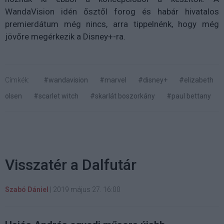
WandaVision idén ősztől forog és habár hivatalos
premierdátum még nincs, arra tippelnénk, hogy még
jövőre megérkezik a Disney+-ra.
Címkék:
#wandavision
#marvel
#disney+
#elizabeth
olsen
#scarlet witch
#skarlát boszorkány
#paul bettany
Visszatér a Dalfutár
Szabó Dániel
|
2019 május 27. 16:00