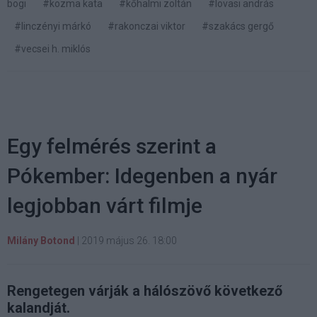
bogi
#kozma kata
#kőhalmi zoltán
#lovasi andrás
#linczényi márkó
#rakonczai viktor
#szakács gergő
#vecsei h. miklós
Egy felmérés szerint a
Pókember: Idegenben a nyár
legjobban várt filmje
Milány Botond
|
2019 május 26. 18:00
Rengetegen várják a hálószövő következő
kalandját.