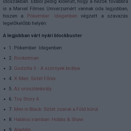
időszakban. Ebből pedig kiderült, hogy a nézők továbbra
is a Marvel Filmes Univerzumért vannak oda legjobban,
hiszen a
Pókember: Idegenben
végzett a szavazás
legelőkelőbb helyén:
A legjobban várt nyári blockbuster
1. Pókember: Idegenben
2.
Rocketman
3.
Godzilla II - A szörnyek királya
4.
X-Men: Sötét Főnix
5.
Az oroszlánkirály
6.
Toy Story 4.
7.
Men in Black: Sötét zsaruk a Föld körül
8.
Halálos iramban: Hobbs & Shaw
9.
Aladdin