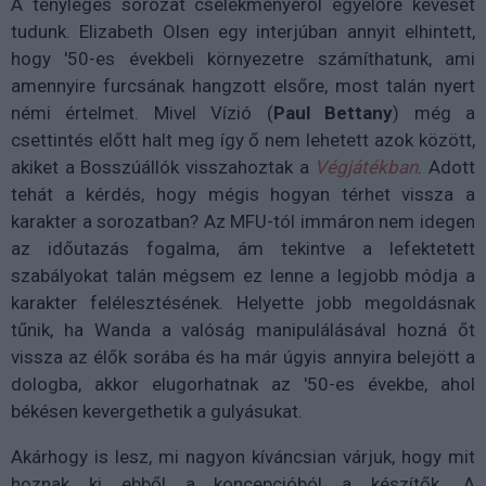
A tényleges sorozat cselekményéről egyelőre keveset
tudunk. Elizabeth Olsen egy interjúban annyit elhintett,
hogy '50-es évekbeli környezetre számíthatunk, ami
amennyire furcsának hangzott elsőre, most talán nyert
némi értelmet. Mivel Vízió (
Paul Bettany
) még a
csettintés előtt halt meg így ő nem lehetett azok között,
akiket a Bosszúállók visszahoztak a
Végjátékban
. Adott
tehát a kérdés, hogy mégis hogyan térhet vissza a
karakter a sorozatban? Az MFU-tól immáron nem idegen
az időutazás fogalma, ám tekintve a lefektetett
szabályokat talán mégsem ez lenne a legjobb módja a
karakter felélesztésének. Helyette jobb megoldásnak
tűnik, ha Wanda a valóság manipulálásával hozná őt
vissza az élők sorába és ha már úgyis annyira belejött a
dologba, akkor elugorhatnak az '50-es évekbe, ahol
békésen kevergethetik a gulyásukat.
Akárhogy is lesz, mi nagyon kíváncsian várjuk, hogy mit
hoznak ki ebből a koncepcióból a készítők. A