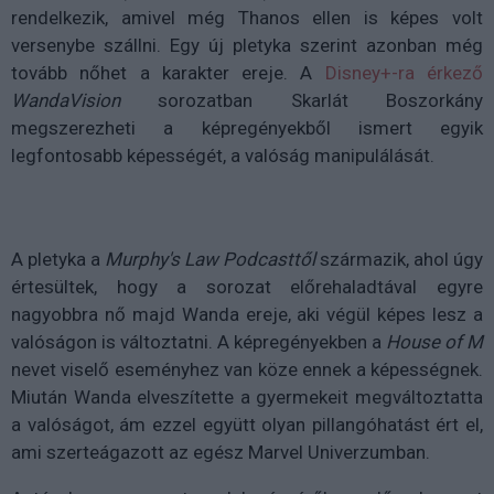
rendelkezik, amivel még Thanos ellen is képes volt
versenybe szállni. Egy új pletyka szerint azonban még
tovább nőhet a karakter ereje. A
Disney+-ra érkező
WandaVision
sorozatban Skarlát Boszorkány
megszerezheti a képregényekből ismert egyik
legfontosabb képességét, a valóság manipulálását.
A pletyka a
Murphy's Law Podcasttől
származik, ahol úgy
értesültek, hogy a sorozat előrehaladtával egyre
nagyobbra nő majd Wanda ereje, aki végül képes lesz a
valóságon is változtatni. A képregényekben a
House of M
nevet viselő eseményhez van köze ennek a képességnek.
Miután Wanda elveszítette a gyermekeit megváltoztatta
a valóságot, ám ezzel együtt olyan pillangóhatást ért el,
ami szerteágazott az egész Marvel Univerzumban.