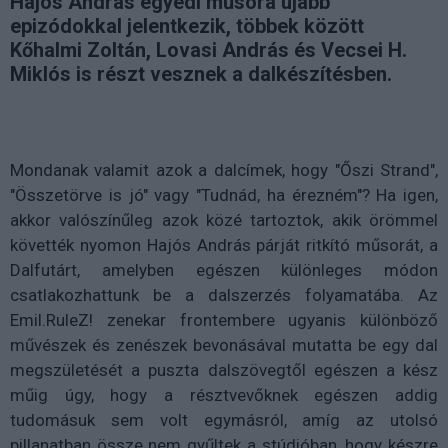
Hajós András egyedi műsora újabb
epizódokkal jelentkezik, többek között
Kőhalmi Zoltán, Lovasi András és Vecsei H.
Miklós is részt vesznek a dalkészítésben.
Mondanak valamit azok a dalcímek, hogy "Őszi Strand",
"Összetörve is jó" vagy "Tudnád, ha érezném"? Ha igen,
akkor valószínűleg azok közé tartoztok, akik örömmel
követték nyomon Hajós András párját ritkító műsorát, a
Dalfutárt, amelyben egészen különleges módon
csatlakozhattunk be a dalszerzés folyamatába. Az
Emil.RuleZ! zenekar frontembere ugyanis különböző
művészek és zenészek bevonásával mutatta be egy dal
megszületését a puszta dalszövegtől egészen a kész
műig úgy, hogy a résztvevőknek egészen addig
tudomásuk sem volt egymásról, amíg az utolsó
pillanatban össze nem gyűltek a stúdióban, hogy készre