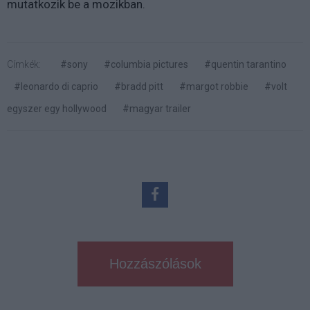
mutatkozik be a mozikban.
Címkék:
#sony
#columbia pictures
#quentin tarantino
#leonardo di caprio
#bradd pitt
#margot robbie
#volt
egyszer egy hollywood
#magyar trailer
Hozzászólások