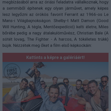
megbízásából arra az óriási feladatra vállalkoznak, hogy
a semmiből építenek egy olyan járművet, amely képes
lesz legyőzni az örökös favorit Ferrarit az 1966-os Le
Mans-i Világbajnokságon. Shelby-t Matt Damon (Good
Will Hunting, A tégla, Mentőexpedíció) kelti életre, Miles
bőrébe pedig a nagy átalakulóművész, Christian Bale (A
sötét lovag, The Fighter - A harcos, A tökéletes trükk)
bújik. Nézzétek meg őket a film első képkockáin:
Kattints a képre a galériáért!