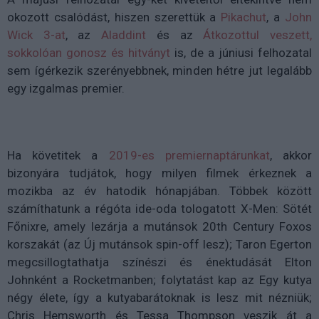
okozott csalódást, hiszen szerettük a
Pikachut
, a
John
Wick 3-at
, az
Aladdint
és az
Átkozottul veszett,
sokkolóan gonosz és hitványt
is, de a júniusi felhozatal
sem ígérkezik szerényebbnek, minden hétre jut legalább
egy izgalmas premier.
Ha követitek a
2019-es premiernaptárunkat
, akkor
bizonyára tudjátok, hogy milyen filmek érkeznek a
mozikba az év hatodik hónapjában. Többek között
számíthatunk a régóta ide-oda tologatott X-Men: Sötét
Főnixre, amely lezárja a mutánsok 20th Century Foxos
korszakát (az Új mutánsok spin-off lesz); Taron Egerton
megcsillogtathatja színészi és énektudását Elton
Johnként a Rocketmanben; folytatást kap az Egy kutya
négy élete, így a kutyabarátoknak is lesz mit nézniük;
Chris Hemsworth és Tessa Thompson veszik át a