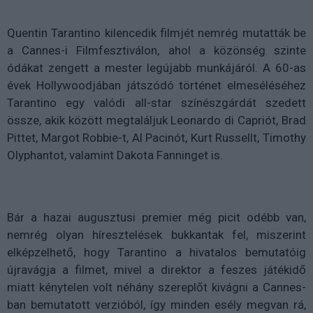
Quentin Tarantino kilencedik filmjét nemrég mutatták be
a Cannes-i Filmfesztiválon, ahol a közönség szinte
ódákat zengett a mester legújabb munkájáról. A 60-as
évek Hollywoodjában játszódó történet elmeséléséhez
Tarantino egy valódi all-star színészgárdát szedett
össze, akik között megtaláljuk Leonardo di Capriót, Brad
Pittet, Margot Robbie-t, Al Pacinót, Kurt Russellt, Timothy
Olyphantot, valamint Dakota Fanninget is.
Bár a hazai augusztusi premier még picit odébb van,
nemrég olyan híresztelések bukkantak fel, miszerint
elképzelhető, hogy Tarantino a hivatalos bemutatóig
újravágja a filmet, mivel a direktor a feszes játékidő
miatt kénytelen volt néhány szereplőt kivágni a Cannes-
ban bemutatott verzióból, így minden esély megvan rá,