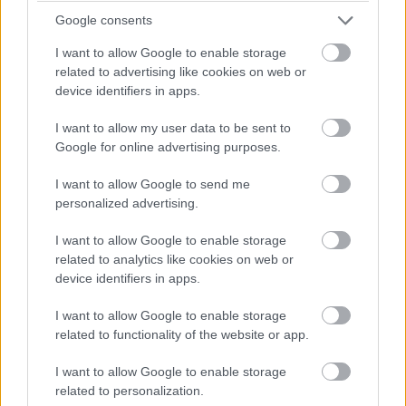
pic.twitter.com/JQ6HY3lyk3
Google consents
— Tanooki Joe™️ (@TanookiKuribo)
2019. május 24.
I want to allow Google to enable storage
related to advertising like cookies on web or
Ford mindezt az ő stílusos, hamiskás mosolyával
device identifiers in apps.
nyilatkozta, és valljuk be, valamilyen szinten igaza is van.
Indiana Jonest tényleg csak Forddal együtt tudjuk
I want to allow my user data to be sent to
Google for online advertising purposes.
elképzelni, nélküle kiveszne a karakterből az a varázs, ami
azzá tette, ami. Lecserélni őt olyan lenne, mint amilyen a
I want to allow Google to send me
Han Solo film
volt vagy mint a Gonosz halott remake
personalized advertising.
Bruce Campbell nélkül (mindegyik teljességgel működik
filmként, de úgy nem, mint ahogy az elődjeik).
I want to allow Google to enable storage
related to analytics like cookies on web or
device identifiers in apps.
I want to allow Google to enable storage
Címkék:
#indiana jones
#harrison ford
#chris pratt
related to functionality of the website or app.
I want to allow Google to enable storage
related to personalization.