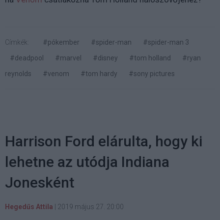
Címkék:
#pókember
#spider-man
#spider-man 3
#deadpool
#marvel
#disney
#tom holland
#ryan
reynolds
#venom
#tom hardy
#sony pictures
Harrison Ford elárulta, hogy ki
lehetne az utódja Indiana
Jonesként
Hegedűs Attila
|
2019 május 27. 20:00