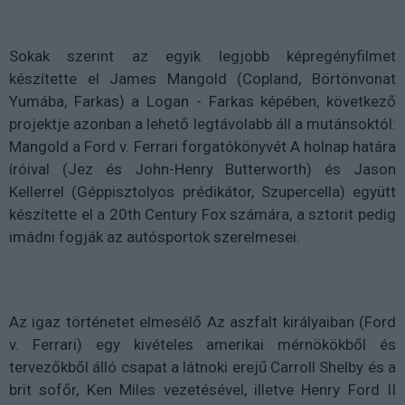
Sokak szerint az egyik legjobb képregényfilmet
készítette el James Mangold (Copland, Börtönvonat
Yumába, Farkas) a Logan - Farkas képében, következő
projektje azonban a lehető legtávolabb áll a mutánsoktól:
Mangold a Ford v. Ferrari forgatókönyvét A holnap határa
íróival (Jez és John-Henry Butterworth) és Jason
Kellerrel (Géppisztolyos prédikátor, Szupercella) együtt
készítette el a 20th Century Fox számára, a sztorit pedig
imádni fogják az autósportok szerelmesei.
Az igaz történetet elmesélő Az aszfalt királyaiban (Ford
v. Ferrari) egy kivételes amerikai mérnökökből és
tervezőkből álló csapat a látnoki erejű Carroll Shelby és a
brit sofőr, Ken Miles vezetésével, illetve Henry Ford II