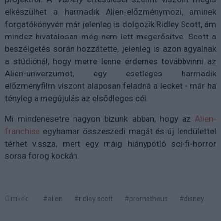
elkészülhet a harmadik Alien-előzménymozi, aminek
forgatókönyvén már jelenleg is dolgozik Ridley Scott, ám
mindez hivatalosan még nem lett megerősítve. Scott a
beszélgetés során hozzátette, jelenleg is azon agyalnak
a stúdiónál, hogy merre lenne érdemes továbbvinni az
Alien-univerzumot, egy esetleges harmadik
előzményfilm viszont alaposan feladná a leckét - már ha
tényleg a megújulás az elsődleges cél.
Mi mindenesetre nagyon bízunk abban, hogy az
Alien-
franchise
egyhamar összeszedi magát és új lendülettel
térhet vissza, mert egy máig hiánypótló sci-fi-horror
sorsa forog kockán.
Címkék:
#alien
#ridley scott
#prometheus
#disney