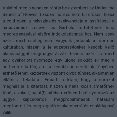
Valahol mégis nehezen rántja be az embert az Under the
Banner of Heaven. Lassan indul és nem túl erősen: hiába
a cold open, a helyszínelés szekvenciája a lassítással, a
hatásvadász zenével és Garfield tettetettnek tűnő
megrettenésével elsőre indokolatlannak hat. Nem csak
azért, mert esetleg nem vagyunk jártasak a mormon
kultúrában, hiszen a jellegzetességeket később kellő
alapossággal megmagyarázzák, hanem azért is, mert
egy gyakorlott nyomozó egy újonc sokkját éli meg a
holttestek láttán, ami a későbbi ismereteink fényében
érthető lehet, kezdetnek viszont olybá tűnhet, alkalmatlan
ellátni a feladatát. Emiatt is írtam, hogy a sorozat
meghálálja a kitartást, hiszen a néha kicsit amatőrnek
tűnő, elvakult, saját(!) hitében erősen bízó nyomozó az
üggyel kapcsolatos megpróbáltatások hatására
megfontolt és megfogadó szakemberré és családapává
válik.