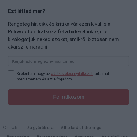
Ezt láttad már?
Rengeteg hír, cikk és kritika vár ezen kívül is a
Puliwoodon. Iratkozz fel a hírlevelünkre, mert
kiválogatjuk neked azokat, amikről biztosan nem
akarsz lemaradni.
Kijelentem, hogy az
adatkezelési nyilatkozat
tartalmát
megismertem és azt elfogadom.
Feliratkozom
Címkék:
#a gyűrűk ura
#the lord of the rings