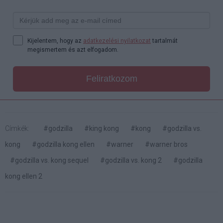
Kijelentem, hogy az
adatkezelési nyilatkozat
tartalmát
megismertem és azt elfogadom.
Feliratkozom
Címkék:
#godzilla
#king kong
#kong
#godzilla vs.
kong
#godzilla kong ellen
#warner
#warner bros
#godzilla vs. kong sequel
#godzilla vs. kong 2
#godzilla
kong ellen 2