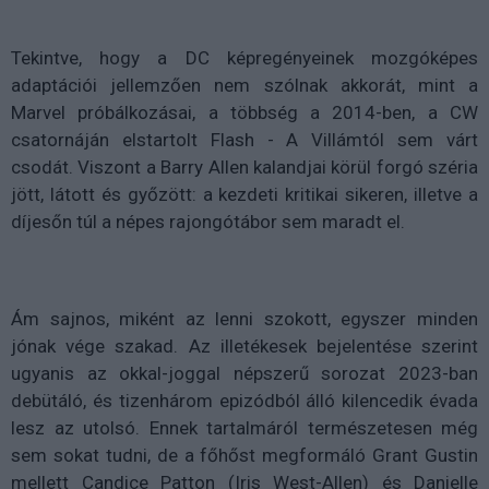
Tekintve, hogy a DC képregényeinek mozgóképes
adaptációi jellemzően nem szólnak akkorát, mint a
Marvel próbálkozásai, a többség a 2014-ben, a CW
csatornáján elstartolt Flash - A Villámtól sem várt
csodát. Viszont a Barry Allen kalandjai körül forgó széria
jött, látott és győzött: a kezdeti kritikai sikeren, illetve a
díjesőn túl a népes rajongótábor sem maradt el.
Ám sajnos, miként az lenni szokott, egyszer minden
jónak vége szakad. Az illetékesek bejelentése szerint
ugyanis az okkal-joggal népszerű sorozat 2023-ban
debütáló, és tizenhárom epizódból álló kilencedik évada
lesz az utolsó. Ennek tartalmáról természetesen még
sem sokat tudni, de a főhőst megformáló Grant Gustin
mellett Candice Patton (Iris West-Allen) és Danielle