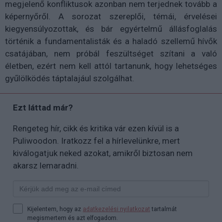
megjelenő konfliktusok azonban nem terjednek tovább a
képernyőről. A sorozat szereplői, témái, érvelései
kiegyensúlyozottak, és bár egyértelmű állásfoglalás
történik a fundamentalisták és a haladó szellemű hívők
csatájában, nem próbál feszültséget szítani a való
életben, ezért nem kell attól tartanunk, hogy lehetséges
gyűlölködés táptalajául szolgálhat.
Ezt láttad már?
Rengeteg hír, cikk és kritika vár ezen kívül is a
Puliwoodon. Iratkozz fel a hírlevelünkre, mert
kiválogatjuk neked azokat, amikről biztosan nem
akarsz lemaradni.
Kijelentem, hogy az
adatkezelési nyilatkozat
tartalmát
megismertem és azt elfogadom.