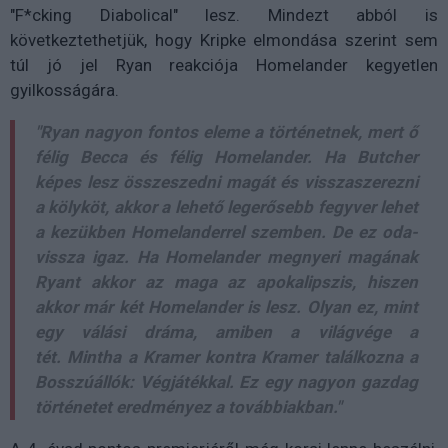
"F*cking Diabolical" lesz. Mindezt abból is
következtethetjük, hogy Kripke elmondása szerint sem
túl jó jel Ryan reakciója Homelander kegyetlen
gyilkosságára.
"Ryan nagyon fontos eleme a történetnek, mert ő
félig Becca és félig Homelander. Ha Butcher
képes lesz összeszedni magát és visszaszerezni
a kölyköt, akkor a lehető legerősebb fegyver lehet
a kezükben Homelanderrel szemben. De ez oda-
vissza igaz. Ha Homelander megnyeri magának
Ryant akkor az maga az apokalipszis, hiszen
akkor már két Homelander is lesz. Olyan ez, mint
egy válási dráma, amiben a világvége a
tét. Mintha a Kramer kontra Kramer találkozna a
Bosszúállók: Végjátékkal. Ez egy nagyon gazdag
történetet eredményez a továbbiakban."