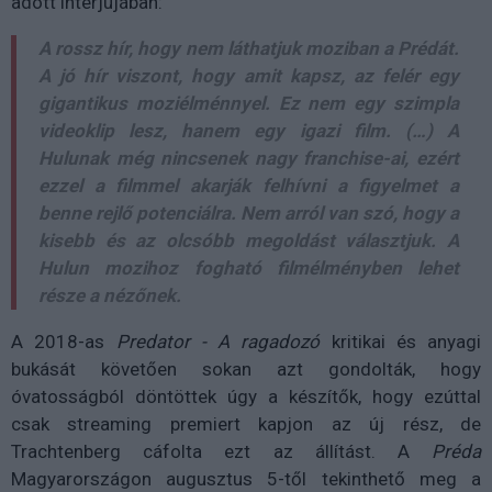
adott interjújában:
A rossz hír, hogy nem láthatjuk moziban a
Prédá
t.
A jó hír viszont, hogy amit kapsz, az felér egy
gigantikus moziélménnyel. Ez nem egy szimpla
videoklip lesz, hanem egy igazi film. (…) A
Hulunak még nincsenek nagy franchise-ai, ezért
ezzel a filmmel akarják felhívni a figyelmet a
benne rejlő potenciálra. Nem arról van szó, hogy a
kisebb és az olcsóbb megoldást választjuk. A
Hulun mozihoz fogható filmélményben lehet
része a nézőnek.
A 2018-as
Predator - A ragadozó
kritikai és anyagi
bukását követően sokan azt gondolták, hogy
óvatosságból döntöttek úgy a készítők, hogy ezúttal
csak streaming premiert kapjon az új rész, de
Trachtenberg cáfolta ezt az állítást. A
Préda
Magyarországon augusztus 5-től tekinthető meg a