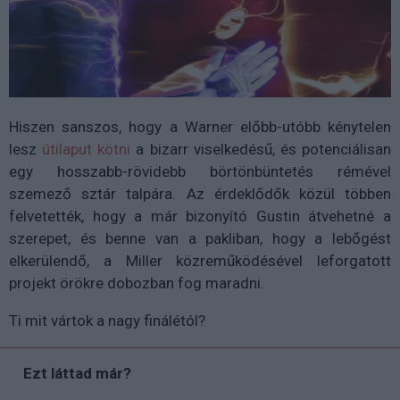
Hiszen sanszos, hogy a Warner előbb-utóbb kénytelen
lesz
útilaput kötni
a bizarr viselkedésű, és potenciálisan
egy hosszabb-rövidebb börtönbüntetés rémével
szemező sztár talpára. Az érdeklődők közül többen
felvetették, hogy a már bizonyító Gustin átvehetné a
szerepet, és benne van a pakliban, hogy a lebőgést
elkerülendő, a Miller közreműködésével leforgatott
projekt örökre dobozban fog maradni.
Ti mit vártok a nagy finálétól?
Ezt láttad már?