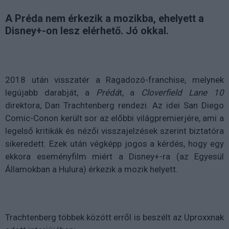
A Préda nem érkezik a mozikba, ehelyett a
Disney+-on lesz elérhető. Jó okkal.
2018 után visszatér a Ragadozó-franchise, melynek
legújabb darabját, a
Prédá
t, a
Cloverfield Lane 10
direktora, Dan Trachtenberg rendezi. Az idei San Diego
Comic-Conon került sor az előbbi világpremierjére, ami a
legelső kritikák és nézői visszajelzések szerint biztatóra
sikeredett. Ezek után végképp jogos a kérdés, hogy egy
ekkora eseményfilm miért a Disney+-ra (az Egyesül
Államokban a Hulura) érkezik a mozik helyett.
Trachtenberg többek között erről is beszélt az Uproxxnak