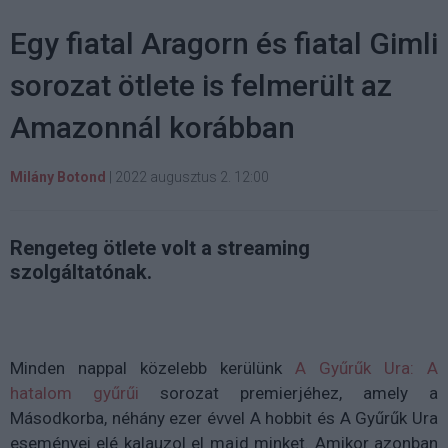
Egy fiatal Aragorn és fiatal Gimli
sorozat ötlete is felmerült az
Amazonnál korábban
Milány Botond
|
2022 augusztus 2. 12:00
Rengeteg ötlete volt a streaming
szolgáltatónak.
Minden nappal közelebb kerülünk
A Gyűrűk Ura: A
hatalom gyűrűi
sorozat premierjéhez, amely a
Másodkorba, néhány ezer évvel A hobbit és A Gyűrűk Ura
eseményei elé kalauzol el majd minket. Amikor azonban