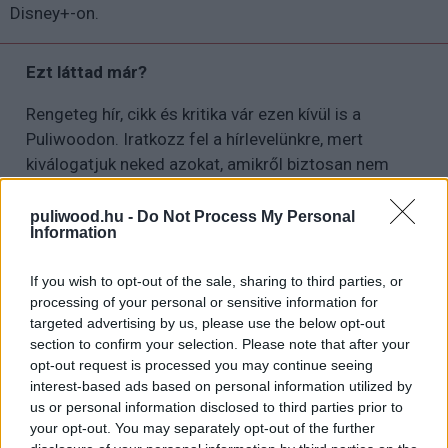
Disney+-on.
Ezt láttad már?
Rengeteg hír, cikk és kritika vár ezen kívül is a
Puliwoodon. Iratkozz fel a hírlevelünkre, mert
kiválogatjuk neked azokat, amikről biztosan nem
akarsz lemaradni.
puliwood.hu -
Do Not Process My Personal
Information
Kijelentem, hogy az
adatkezelési nyilatkozat
tartalmát
If you wish to opt-out of the sale, sharing to third parties, or
megismertem és azt elfogadom.
processing of your personal or sensitive information for
targeted advertising by us, please use the below opt-out
section to confirm your selection. Please note that after your
Feliratkozom
opt-out request is processed you may continue seeing
interest-based ads based on personal information utilized by
us or personal information disclosed to third parties prior to
your opt-out. You may separately opt-out of the further