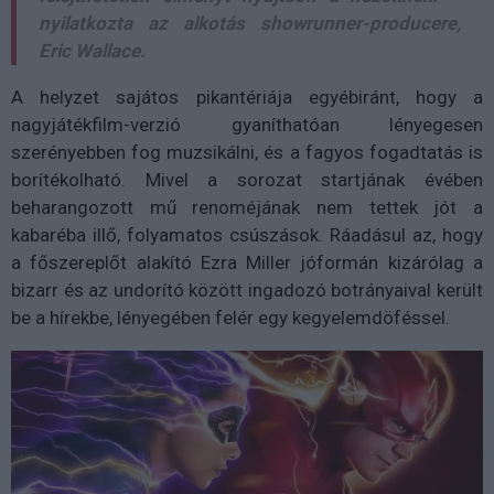
nyilatkozta az alkotás showrunner-producere,
Eric Wallace.
A helyzet sajátos pikantériája egyébiránt, hogy a
nagyjátékfilm-verzió gyaníthatóan lényegesen
szerényebben fog muzsikálni, és a fagyos fogadtatás is
borítékolható. Mivel a sorozat startjának évében
beharangozott mű renoméjának nem tettek jót a
kabaréba illő, folyamatos csúszások. Ráadásul az, hogy
a főszereplőt alakító Ezra Miller jóformán kizárólag a
bizarr és az undorító között ingadozó botrányaival került
be a hírekbe, lényegében felér egy kegyelemdöféssel.