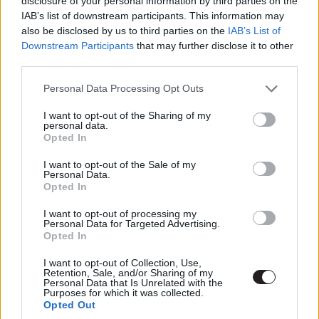
disclosure of your personal information by third parties on the
Címkék:
#prey
#hulu
#disney+
#préda
#dan
IAB’s list of downstream participants. This information may
trachtenberg
#cloverfield lane 10
also be disclosed by us to third parties on the
IAB’s List of
Downstream Participants
that may further disclose it to other
third parties.
Please note that this website/app uses one or more Google
Personal Data Processing Opt Outs
services and may gather and store information including but
not limited to your visit or usage behaviour. You may click to
I want to opt-out of the Sharing of my
Úgy tűnik, hogy elstartolt a
personal data.
grant or deny consent to Google and its third-party tags to
Opted In
use your data for below specified purposes in below Google
Godzilla Kong ellen 2 forgatása
consent section.
I want to opt-out of the Sale of my
Personal Data.
Opted In
Milány Botond
|
2022 augusztus 2. 10:00
I want to opt-out of processing my
Personal Data for Targeted Advertising.
Opted In
A két titán hamarosan újra összecsap.
I want to opt-out of Collection, Use,
Retention, Sale, and/or Sharing of my
Personal Data that Is Unrelated with the
Purposes for which it was collected.
Opted Out
Bár a film minősége erősen hagyott némi kellemetlen