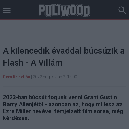
A kilencedik évaddal búcsúzik a
Flash - A Villám
Gera Krisztián
|
2022 augusztus 2. 14:00
2023-ban búcsút fogunk venni Grant Gustin
Barry Allenjétől - azonban az, hogy mi lesz az
Ezra Miller nevével fémjelzett film sorsa, még
kérdéses.