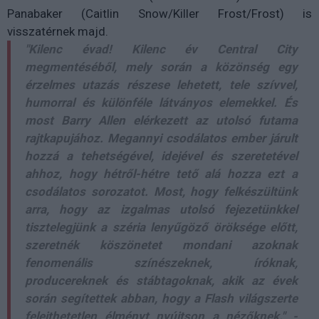
Panabaker (Caitlin Snow/Killer Frost/Frost) is
visszatérnek majd.
"Kilenc évad! Kilenc év Central City
megmentéséből, mely során a közönség egy
érzelmes utazás részese lehetett, tele szívvel,
humorral és különféle látványos elemekkel. És
most Barry Allen elérkezett az utolsó futama
rajtkapujához. Megannyi csodálatos ember járult
hozzá a tehetségével, idejével és szeretetével
ahhoz, hogy hétről-hétre tető alá hozza ezt a
csodálatos sorozatot. Most, hogy felkészültünk
arra, hogy az izgalmas utolsó fejezetünkkel
tisztelegjünk a széria lenyűgöző öröksége előtt,
szeretnék köszönetet mondani azoknak
fenomenális színészeknek, íróknak,
producereknek és stábtagoknak, akik az évek
során segítettek abban, hogy a Flash világszerte
felejthetetlen élményt nyújtson a nézőknek." -