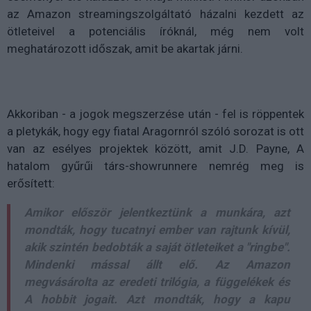
az Amazon streamingszolgáltató házalni kezdett az
ötleteivel a potenciális íróknál, még nem volt
meghatározott időszak, amit be akartak járni.
Akkoriban - a jogok megszerzése után - fel is röppentek
a pletykák, hogy egy fiatal Aragornról szóló sorozat is ott
van az esélyes projektek között, amit J.D. Payne, A
hatalom gyűrűi társ-showrunnere nemrég meg is
erősített:
Amikor először jelentkeztünk a munkára, azt
mondták, hogy tucatnyi ember van rajtunk kívül,
akik szintén bedobták a saját ötleteiket a "ringbe".
Mindenki mással állt elő. Az Amazon
megvásárolta az eredeti trilógia, a függelékek és
A hobbit jogait. Azt mondták, hogy a kapu