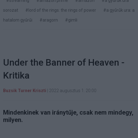
#streaming
#amazon prime
#amazon
#a gyűrűk ura
sorozat
#lord of the rings: the rings of power
#a gyűrűk ura: a
hatalom gyűrűi
#aragorn
#gimli
Under the Banner of Heaven -
Kritika
Buzsik Turner Kriszti
|
2022 augusztus 1. 20:00
Mindenkinek van iránytűje, csak nem mindegy,
milyen.