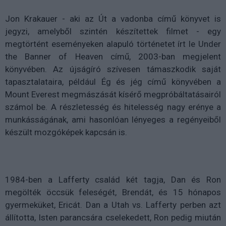
Jon Krakauer - aki az Út a vadonba című könyvet is
jegyzi, amelyből szintén készítettek filmet - egy
megtörtént eseményeken alapuló történetet írt le Under
the Banner of Heaven című, 2003-ban megjelent
könyvében. Az újságíró szívesen támaszkodik saját
tapasztalataira, például Ég és jég című könyvében a
Mount Everest megmászását kísérő megpróbáltatásairól
számol be. A részletesség és hitelesség nagy erénye a
munkásságának, ami hasonlóan lényeges a regényeiből
készült mozgóképek kapcsán is.
1984-ben a Lafferty család két tagja, Dan és Ron
megölték öccsük feleségét, Brendát, és 15 hónapos
gyermeküket, Ericát. Dan a Utah vs. Lafferty perben azt
állította, Isten parancsára cselekedett, Ron pedig miután