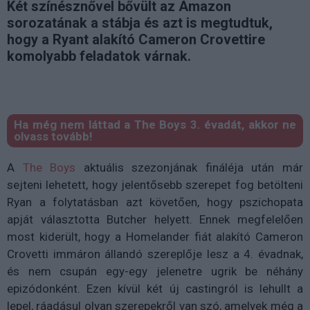
Két színésznővel bővült az Amazon
sorozatának a stábja és azt is megtudtuk,
hogy a Ryant alakító Cameron Crovettire
komolyabb feladatok várnak.
Ha még nem láttad a The Boys 3. évadát, akkor ne
olvass tovább!
A
The Boys
aktuális szezonjának fináléja után már
sejteni lehetett, hogy jelentősebb szerepet fog betölteni
Ryan a folytatásban azt követően, hogy pszichopata
apját választotta Butcher helyett. Ennek megfelelően
most kiderült, hogy a Homelander fiát alakító Cameron
Crovetti immáron állandó szereplője lesz a 4. évadnak,
és nem csupán egy-egy jelenetre ugrik be néhány
epizódonként. Ezen kívül két új castingról is lehullt a
lepel, ráadásul olyan szerepekről van szó, amelyek még a