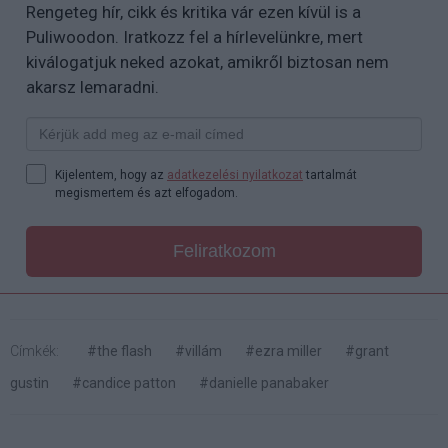
Rengeteg hír, cikk és kritika vár ezen kívül is a
Puliwoodon. Iratkozz fel a hírlevelünkre, mert
kiválogatjuk neked azokat, amikről biztosan nem
akarsz lemaradni.
Kijelentem, hogy az
adatkezelési nyilatkozat
tartalmát
megismertem és azt elfogadom.
Feliratkozom
Címkék:
#the flash
#villám
#ezra miller
#grant
gustin
#candice patton
#danielle panabaker