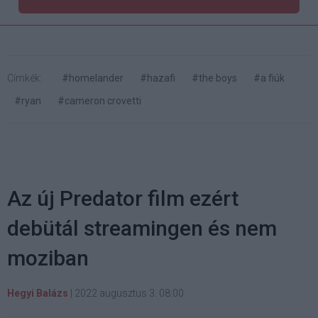
Címkék:
#homelander
#hazafi
#the boys
#a fiúk
#ryan
#cameron crovetti
Az új Predator film ezért
debütál streamingen és nem
moziban
Hegyi Balázs
|
2022 augusztus 3. 08:00