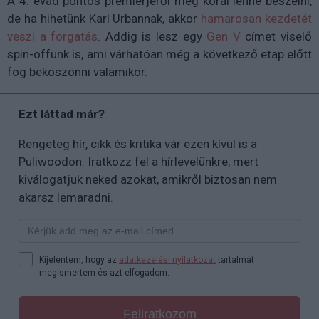
A 4. évad pontos premierjéről még korai lenne beszélni,
de ha hihetünk Karl Urbannak, akkor
hamarosan kezdetét
veszi a forgatás
. Addig is lesz egy
Gen V
címet viselő
spin-offunk is, ami várhatóan még a következő etap előtt
fog beköszönni valamikor.
Ezt láttad már?
Rengeteg hír, cikk és kritika vár ezen kívül is a
Puliwoodon. Iratkozz fel a hírlevelünkre, mert
kiválogatjuk neked azokat, amikről biztosan nem
akarsz lemaradni.
Kijelentem, hogy az
adatkezelési nyilatkozat
tartalmát
megismertem és azt elfogadom.
Feliratkozom