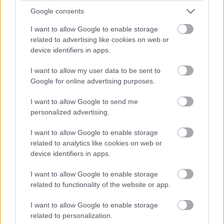
szájízt maga után, még így is a covid utáni időszak egyik
Google consents
legsikeresebb mozija lett a
Godzilla Kong ellen
(A 155-
I want to allow Google to enable storage
200 millió dolláros büdzséből 470 milliót termelt
related to advertising like cookies on web or
világszerte). Ezért nem meglepő, hogy a Legendary
device identifiers in apps.
stúdió be is rendelte belőle a folytatást, amelynek
forgatása már úgy tűnik, hogy kezdetét is vette.
I want to allow my user data to be sent to
Google for online advertising purposes.
I want to allow Google to send me
personalized advertising.
A hírt egy ausztrál hírcsatorna, a
7News Brisbane
hozta
le, akik egy videót is közöltek a hír mellé, mely szerint a
I want to allow Google to enable storage
szörnyek összecsapása a szigetországban zajlik. Bár
related to analytics like cookies on web or
hivatalos bejelentés nem történt a stúdió részéről, az ott
device identifiers in apps.
dolgozók is igazából megerősítették ezt, igaz, egyszer
I want to allow Google to enable storage
sem mondták ki a film címét.
related to functionality of the website or app.
Hollywood's love affair with the Gold Coast
I want to allow Google to enable storage
continues. Filming has begun in spectacular style
related to personalization.