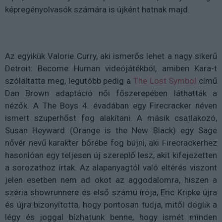
képregényolvasók számára is újként hatnak majd.
Az egyikük
Valorie Curry, aki ismerős lehet a nagy sikerű
Detroit: Become Human videójátékból, amiben Kara-t
szólaltatta meg, legutóbb pedig a
The Lost Symbol
című
Dan Brown adaptáció női főszerepében láthatták a
nézők. A The Boys 4. évadában egy Firecracker néven
ismert szuperhőst fog alakítani. A másik csatlakozó,
Susan Heyward (Orange is the New Black) egy Sage
nővér nevű karakter bőrébe fog bújni, aki Firecrackerhez
hasonlóan egy teljesen új szereplő lesz, akit kifejezetten
a sorozathoz írtak. Az alapanyagtól való eltérés viszont
jelen esetben nem ad okot az aggodalomra, hiszen a
széria showrunnere és első számú írója, Eric Kripke újra
és újra bizonyította, hogy pontosan tudja, mitől döglik a
légy és joggal bízhatunk benne, hogy ismét minden