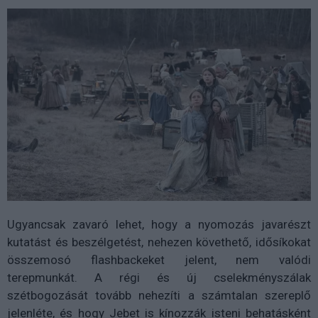
Ugyancsak zavaró lehet, hogy a nyomozás javarészt
kutatást és beszélgetést, nehezen követhető, idősíkokat
összemosó flashbackeket jelent, nem valódi
terepmunkát. A régi és új cselekményszálak
szétbogozását tovább nehezíti a számtalan szereplő
jelenléte, és hogy Jebet is kínozzák isteni behatásként