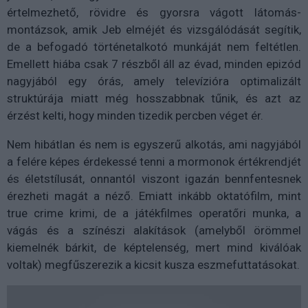
értelmezhető, rövidre és gyorsra vágott látomás-
montázsok, amik Jeb elméjét és vizsgálódását segítik,
de a befogadó történetalkotó munkáját nem feltétlen.
Emellett hiába csak 7 részből áll az évad, minden epizód
nagyjából egy órás, amely televízióra optimalizált
struktúrája miatt még hosszabbnak tűnik, és azt az
érzést kelti, hogy minden tizedik percben véget ér.
Nem hibátlan és nem is egyszerű alkotás, ami nagyjából
a felére képes érdekessé tenni a mormonok értékrendjét
és életstílusát, onnantól viszont igazán bennfentesnek
érezheti magát a néző. Emiatt inkább oktatófilm, mint
true crime krimi, de a játékfilmes operatőri munka, a
vágás és a színészi alakítások (amelyből örömmel
kiemelnék bárkit, de képtelenség, mert mind kiválóak
voltak) megfűszerezik a kicsit kusza eszmefuttatásokat.