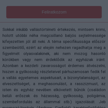
Feliratkozom
Sokkal inkább vallástörténeti értekezés, mintsem krimi,
holott utóbbi néha megcsillanó baljós sejtelmessége
kifejezetten jól áll neki. A téma specifikussága először
szembeötlő, ezért az elején nehezen ragadhatja meg a
figyelmét olyasvalakinek, aki nem mozog hasonló
körökben vagy nem érdeklődik az egyházak iránt.
Azonban a kezdeti zavarosságot érdemes átvészelni,
hiszen a gyilkosság részleteivel párhuzamosan fedik fel
a vallás egyetemes aspektusait, a bizonytalanságot, az
elveszettséget, a meghasonulást, a rasszizmust, az
isten és egyház nevében elkövetett bűnök (családon
belüli erőszak és házasság, gyilkosság, poligámia,
szembefordulás az állammal stb.) igazolását. Jeb
nyomozó/testvér (Andrew Garfield) karakterfejlődése