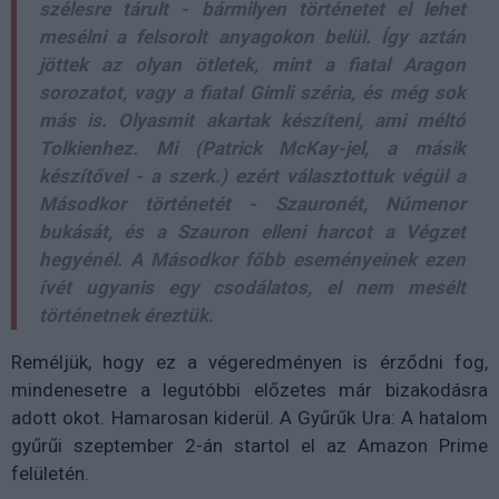
szélesre tárult - bármilyen történetet el lehet
mesélni a felsorolt anyagokon belül. Így aztán
jöttek az olyan ötletek, mint a fiatal Aragon
sorozatot, vagy a fiatal Gimli széria, és még sok
más is. Olyasmit akartak készíteni, ami méltó
Tolkienhez. Mi (
Patrick McKay-jel, a másik
készítővel - a szerk.)
ezért választottuk végül a
Másodkor történetét - Szauronét, Númenor
bukását, és a Szauron elleni harcot a Végzet
hegyénél. A Másodkor főbb eseményeinek ezen
ívét ugyanis egy csodálatos, el nem mesélt
történetnek éreztük.
Reméljük, hogy ez a végeredményen is érződni fog,
mindenesetre a legutóbbi előzetes már bizakodásra
adott okot. Hamarosan kiderül. A Gyűrűk Ura: A hatalom
gyűrűi szeptember 2-án startol el az Amazon Prime
felületén.