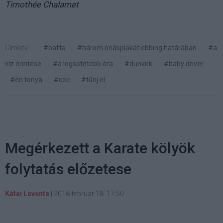
Timothée Chalamet
Címkék:
#bafta
#három óriásplakát ebbing határában
#a
víz érintése
#a legsötétebb óra
#dunkirk
#baby driver
#én tonya
#coc
#tűnj el
Megérkezett a Karate kölyök
folytatás előzetese
Kátai Levente
|
2018 február 18. 17:50