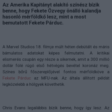
Az Amerika Kapitányt alakító színész bízik
benne, hogy Fekete Özvegy önálló kalandja
hasonló mérföldkő lesz, mint a most
bemutatott Fekete Párduc.
A Marvel Studios 18. filmje múlt héten debütált és máris
bámulatos adatokat képes felmutatni. A kritikai
elismerés csupán egy része a sikernek, amit a 300 millió
dollár fölé rúgó első hétvégés bevétel koronáz meg.
Színes bőrű főszereplőjével fontos mérföldköve a
Fekete Párduc
az MFU-nak. Az általa állított példát
legközelebb a hölgyek követhetik.
Chris Evans legalábbis bízik benne, hogy így lesz. Az