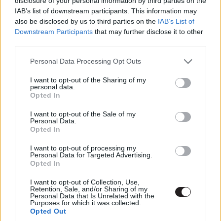
disclosure of your personal information by third parties on the
fejvadász 2049-ért
(itt is érik az Oscar) és a vizuális
IAB’s list of downstream participants. This information may
effektusok terén is diadalmaskodott a film, míg a
also be disclosed by us to third parties on the
IAB’s List of
Legjobb vágást a
Baby Driver
kapta, a Legjobb
Downstream Participants
that may further disclose it to other
hangvágást pedig Christopher Nolan Dunkirkje kapta. A
third parties.
nyertesek listája alább megtekinthető.
Please note that this website/app uses one or more Google
Personal Data Processing Opt Outs
services and may gather and store information including but
not limited to your visit or usage behaviour. You may click to
I want to opt-out of the Sharing of my
personal data.
grant or deny consent to Google and its third-party tags to
Opted In
use your data for below specified purposes in below Google
consent section.
I want to opt-out of the Sale of my
Legjobb film
Personal Data.
Opted In
Három óriásplakát Ebbing határában
I want to opt-out of processing my
Szólíts a neveden!
Personal Data for Targeted Advertising.
A legsötétebb óra
Opted In
Dunkirk
I want to opt-out of Collection, Use,
A víz érintése
Retention, Sale, and/or Sharing of my
Personal Data that Is Unrelated with the
Purposes for which it was collected.
Legjobb Brit film
Opted Out