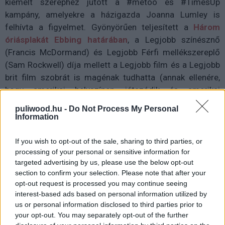
kiemelt szerephez jutott a #metoo és #TimesUp
kampány, amelyekre a házigazda Joanna Lumley is
felhívta a figyelmet. Gyönyörűen teljesített a
Három
óriásplakát Ebbing
határában
, a Legjobb színésznő
(Francis McDormand) és Legjobb Férfi mellékszereplő
(Sam Rockwell) díja mellett a Legjobb film és a Legjobb
brit film szobrát is magénak tudhatta (annak ellenére,
hogy amerikai helyszínen játszódik és amerikai
színészekkel, angol pénzből és angol író-rendezővel
puliwood.hu -
Do Not Process My Personal
készült), de
A víz érintése
sem szégyenkezhetett,
Information
hiszen Guillermo del Toro megkapta a rendezői szobrot.
A legsötétebb óráért
Gary Oldman is behúzta a díjat,
If you wish to opt-out of the sale, sharing to third parties, or
processing of your personal or sensitive information for
úgyhogy egyre valószínűbb az az Oscar-díj is, Allison
targeted advertising by us, please use the below opt-out
Janney pedig az
Én, Tonyáért
lett jutalmazva Legjobb
section to confirm your selection. Please note that after your
női mellékszereplő kategóriában, de a
Tűnj el!
opt-out request is processed you may continue seeing
főszereplője, Daniel Kaluuya is elnyerte az Év
interest-based ads based on personal information utilized by
Felfedezettje elismerést. Animációs filmek közül a
Coco
us or personal information disclosed to third parties prior to
nyert, az operatőri-díjat Roger Deakins kapta a
Szárnyas
your opt-out. You may separately opt-out of the further