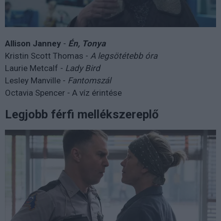
Allison Janney
-
Én
, T
onya
Kristin Scott Thomas -
A legsötétebb óra
Laurie Metcalf -
Lady Bird
Lesley Manville -
Fantomszál
Octavia Spencer - A víz érintése
Legjobb férfi mellékszereplő