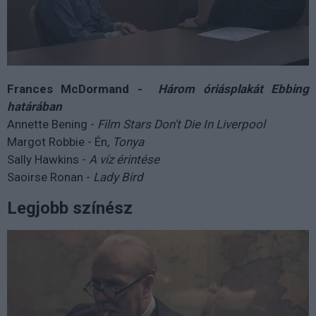
Frances McDormand -
Három óriásplakát Ebbing
határában
Annette Bening -
Film Stars Don't Die In Liverpool
Margot Robbie -
Én
, Tonya
Sally Hawkins -
A víz érintése
Saoirse Ronan -
Lady Bird
Legjobb színész