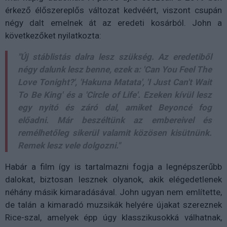
érkező élőszereplős változat kedvéért, viszont csupán
négy dalt emelnek át az eredeti kosárból. John a
következőket nyilatkozta:
"Új stáblistás dalra lesz szükség. Az eredetiből
négy dalunk lesz benne, ezek a: 'Can You Feel The
Love Tonight?', 'Hakuna Matata', 'I Just Can't Wait
To Be King' és a 'Circle of Life'. Ezeken kívül lesz
egy nyitó és záró dal, amiket Beyoncé fog
előadni. Már beszéltünk az embereivel és
remélhetőleg sikerül valamit közösen kisütnünk.
Remek lesz vele dolgozni."
Habár a film így is tartalmazni fogja a legnépszerűbb
dalokat, biztosan lesznek olyanok, akik elégedetlenek
néhány másik kimaradásával. John ugyan nem említette,
de talán a kimaradó muzsikák helyére újakat szereznek
Rice-szal, amelyek épp úgy klasszikusokká válhatnak,