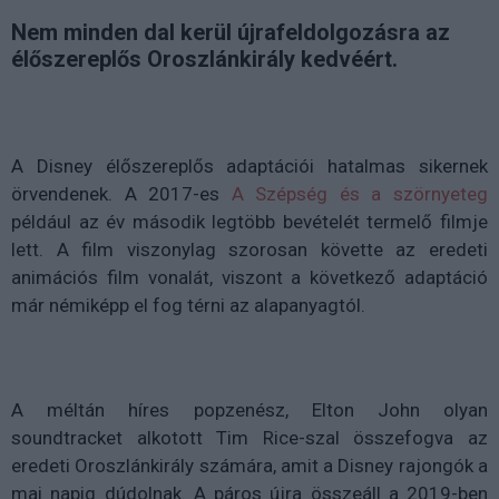
Nem minden dal kerül újrafeldolgozásra az
élőszereplős Oroszlánkirály kedvéért.
A Disney élőszereplős adaptációi hatalmas sikernek
örvendenek. A 2017-es
A Szépség és a szörnyeteg
például az év második legtöbb bevételét termelő filmje
lett. A film viszonylag szorosan követte az eredeti
animációs film vonalát, viszont a következő adaptáció
már némiképp el fog térni az alapanyagtól.
A méltán híres popzenész, Elton John olyan
soundtracket alkotott Tim Rice-szal összefogva az
eredeti Oroszlánkirály számára, amit a Disney rajongók a
mai napig dúdolnak. A páros újra összeáll a 2019-ben