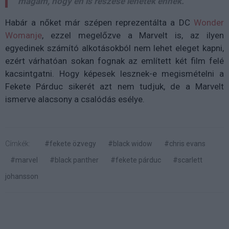
magam, hogy én is részese lehetek ennek."
Habár a nőket már szépen reprezentálta a DC
Wonder
Womanje
, ezzel megelőzve a Marvelt is, az ilyen
egyedinek számító alkotásokból nem lehet eleget kapni,
ezért várhatóan sokan fognak az említett két film felé
kacsintgatni. Hogy képesek lesznek-e megismételni a
Fekete Párduc sikerét azt nem tudjuk, de a Marvelt
ismerve alacsony a csalódás esélye.
Címkék:
#fekete özvegy
#black widow
#chris evans
#marvel
#black panther
#fekete párduc
#scarlett
johansson