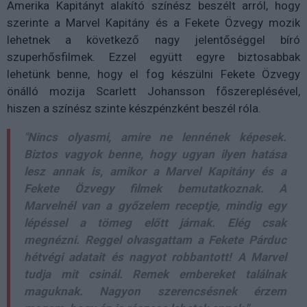
Amerika Kapitányt alakító színész beszélt arról, hogy
szerinte a Marvel Kapitány és a Fekete Özvegy mozik
lehetnek a következő nagy jelentőséggel bíró
szuperhősfilmek. Ezzel együtt egyre biztosabbak
lehetünk benne, hogy el fog készülni Fekete Özvegy
önálló mozija Scarlett Johansson főszereplésével,
hiszen a színész szinte készpénzként beszél róla.
"Nincs olyasmi, amire ne lennének képesek.
Biztos vagyok benne, hogy ugyan ilyen hatása
lesz annak is, amikor a Marvel Kapitány és a
Fekete Özvegy filmek bemutatkoznak. A
Marvelnél van a győzelem receptje, mindig egy
lépéssel a tömeg előtt járnak. Elég csak
megnézni. Reggel olvasgattam a Fekete Párduc
hétvégi adatait és nagyot robbantott! A Marvel
tudja mit csinál. Remek embereket találnak
maguknak. Nagyon szerencsésnek érzem