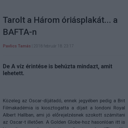
Tarolt a Három óriásplakát... a
BAFTA-n
Pavlics Tamás
|
2018 február 18. 23:17
De A víz érintése is behúzta mindazt, amit
lehetett.
Közeleg az Oscar-díjátadó, ennek jegyében pedig a Brit
Filmakadémia is kiosztogatta a díjait a londoni Royal
Albert Hallban, ami jó előrejelzésnek szokott számítani
az Oscar-t illetően. A Golden Globe-hoz hasonlóan itt is