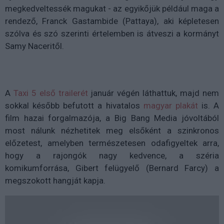
megkedveltessék magukat - az egyikőjük például maga a
rendező, Franck Gastambide (Pattaya), aki képletesen
szólva és szó szerinti értelemben is átveszi a kormányt
Samy Naceritől.
A
Taxi 5 első trailerét
január végén láthattuk, majd nem
sokkal később befutott a hivatalos
magyar plakát
is. A
film hazai forgalmazója, a Big Bang Media jóvoltából
most nálunk nézhetitek meg elsőként a szinkronos
előzetest, amelyben természetesen odafigyeltek arra,
hogy a rajongók nagy kedvence, a széria
komikumforrása, Gibert felügyelő (Bernard Farcy) a
megszokott hangját kapja.