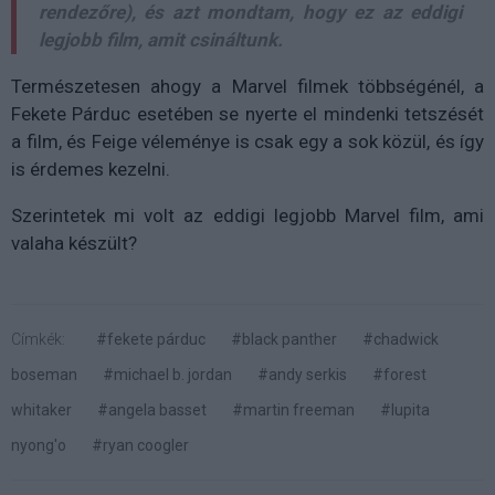
rendezőre), és azt mondtam, hogy ez az eddigi
legjobb film, amit csináltunk.
Természetesen ahogy a Marvel filmek többségénél, a
Fekete Párduc esetében se nyerte el mindenki tetszését
a film, és Feige véleménye is csak egy a sok közül, és így
is érdemes kezelni.
Szerintetek mi volt az eddigi legjobb Marvel film, ami
valaha készült?
Címkék:
#fekete párduc
#black panther
#chadwick
boseman
#michael b. jordan
#andy serkis
#forest
whitaker
#angela basset
#martin freeman
#lupita
nyong'o
#ryan coogler