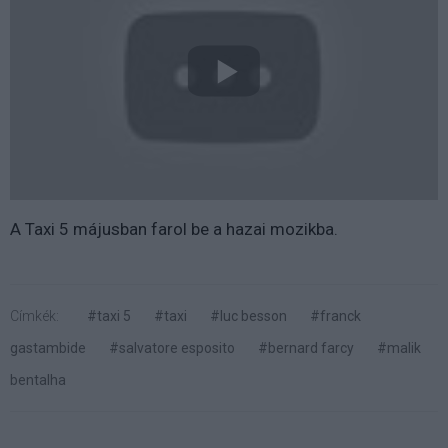
A Taxi 5 májusban farol be a hazai mozikba.
Címkék:
#taxi 5
#taxi
#luc besson
#franck
gastambide
#salvatore esposito
#bernard farcy
#malik
bentalha