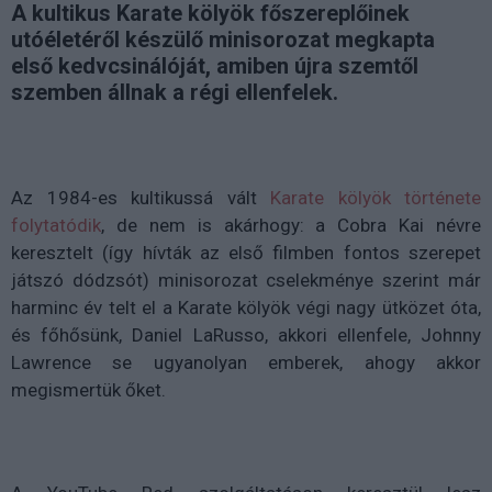
A kultikus Karate kölyök főszereplőinek
utóéletéről készülő minisorozat megkapta
első kedvcsinálóját, amiben újra szemtől
szemben állnak a régi ellenfelek.
Az 1984-es kultikussá vált
Karate kölyök története
folytatódik
, de nem is akárhogy: a Cobra Kai névre
keresztelt (így hívták az első filmben fontos szerepet
játszó dódzsót) minisorozat cselekménye szerint már
harminc év telt el a Karate kölyök végi nagy ütközet óta,
és főhősünk, Daniel LaRusso, akkori ellenfele, Johnny
Lawrence se ugyanolyan emberek, ahogy akkor
megismertük őket.