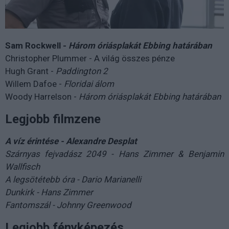
Sam Rockwell -
Három óriásplakát Ebbing határában
Christopher Plummer - A világ összes pénze
Hugh Grant -
Paddington 2
Willem Dafoe -
Floridai álom
Woody Harrelson -
Három óriásplakát Ebbing határában
Legjobb filmzene
A víz érintése - Alexandre Desplat
Szárnyas fejvadász 2049 - Hans Zimmer & Benjamin
Wallfisch
A legsötétebb óra - Dario Marianelli
Dunkirk - Hans Zimmer
Fantomszál - Johnny Greenwood
Legjobb fényképezés