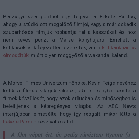
Pénzügyi szempontból úgy teljesít a Fekete Párduc,
ahogy a stúdió ezt megelőző filmjei, vagyis már sokadik
szuperhősös filmjük robbantja fel a kasszákat és hoz
nem kevés pénzt a Marvel konyhájára. Emellett a
kritikusok is kifejezetten szerették, a mi
kritikánkban is
elmeséltük
, miért olyan meggyőző a wakandai kaland.
A Marvel Filmes Univerzum főnöke, Kevin Feige nevéhez
kötik a filmes világuk sikerét, aki jó irányba terelte a
filmek készülesét, hogy azok stílusban és minőségben is
beleilljenek a képregényes világba. Az ABC News
interjújában elmesélte, hogy így reagált, mikor látta a
Fekete Párduc
kész változatát:
A film véget ért, én pedig ránéztem Ryanre (a