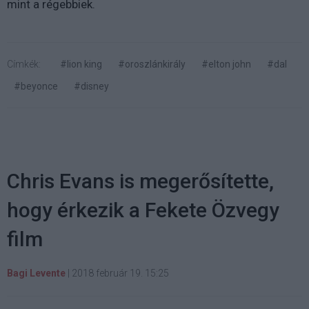
mint a régebbiek.
Címkék:
#lion king
#oroszlánkirály
#elton john
#dal
#beyonce
#disney
Chris Evans is megerősítette,
hogy érkezik a Fekete Özvegy
film
Bagi Levente
|
2018 február 19. 15:25