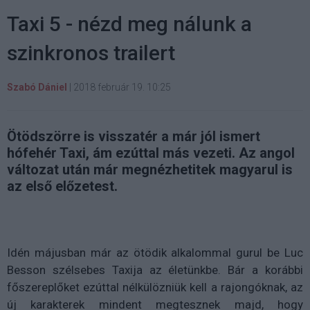
Taxi 5 - nézd meg nálunk a
szinkronos trailert
Szabó Dániel
|
2018 február 19. 10:25
Ötödszörre is visszatér a már jól ismert
hófehér Taxi, ám ezúttal más vezeti. Az angol
változat után már megnézhetitek magyarul is
az első előzetest.
Idén májusban már az ötödik alkalommal gurul be Luc
Besson szélsebes Taxija az életünkbe. Bár a korábbi
főszereplőket ezúttal nélkülözniük kell a rajongóknak, az
új karakterek mindent megtesznek majd, hogy