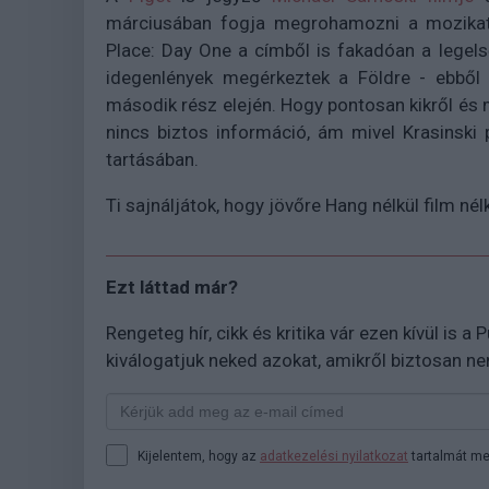
márciusában fogja megrohamozni a mozikat 
Place: Day One a címből is fakadóan a legels
idegenlények megérkeztek a Földre - ebből 
második rész elején. Hogy pontosan kikről és m
nincs biztos információ, ám mivel Krasinski p
tartásában.
Ti sajnáljátok, hogy jövőre Hang nélkül film né
Ezt láttad már?
Rengeteg hír, cikk és kritika vár ezen kívül is a
kiválogatjuk neked azokat, amikről biztosan n
Kijelentem, hogy az
adatkezelési nyilatkozat
tartalmát me