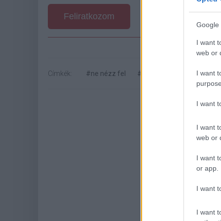
Feliratkozom
Google 
I want t
web or d
I want t
Címkék:
#ne nézz fel
#jennifer lawrence
#jo
purpose
I want 
I want t
web or d
I want t
or app.
Hoz
I want t
I want t