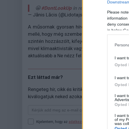
Downstream 
😬
#DontLookUp
in real life. 🥵
pic.twitter
Please note
— Jānis Lācis (@Lidotajs)
July 19, 2022
information 
deny consent
A műsornak gyorsan híre ment, a leleményes
in below Go
mellé, hogy még szembetűnőbb legyen a hasonl
szintén hozzászólt, kifejezve sajnálatát, hog
Persona
mivel klímaaktivisták vagy klímatudósok sem
aktuálisabb a Ne nézz fel üzenete, mint valaha.
I want t
Opted 
Ezt láttad már?
I want t
Opted 
Rengeteg hír, cikk és kritika vár ezen kívül is a
I want 
kiválogatjuk neked azokat, amikről biztosan n
Advertis
Opted 
I want t
of my P
Kijelentem, hogy az
adatkezelési nyilatkozat
tartalmát me
was col
Opted 