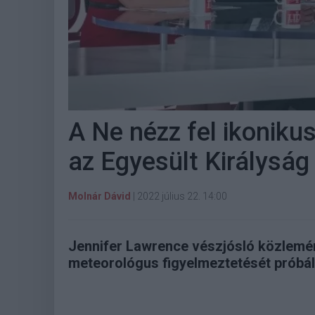
A Ne nézz fel ikoniku
az Egyesült Királysá
Molnár Dávid
|
2022 július 22. 14:00
Jennifer Lawrence vészjósló közlemé
meteorológus figyelmeztetését próbál