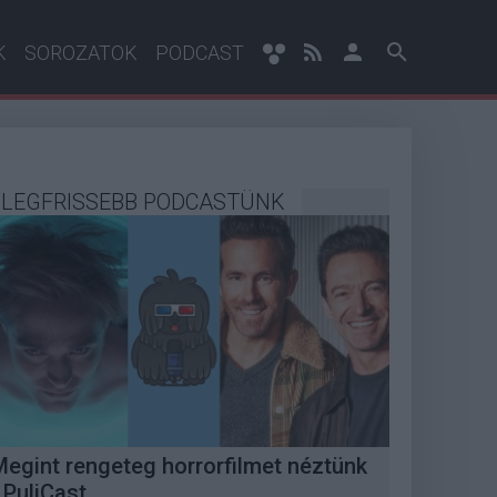
K
SOROZATOK
PODCAST
LEGFRISSEBB PODCASTÜNK
Megint rengeteg horrorfilmet néztünk
 PuliCast