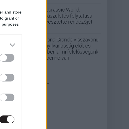
A Jurassic World:
er and store
Újjászületés folytatása
to grant or
elvesztette rendezőjét
ed purposes
Ariana Grande visszavonul
a nyilvánosság elől, és
ebben a mi felelősségünk
is benne van
_