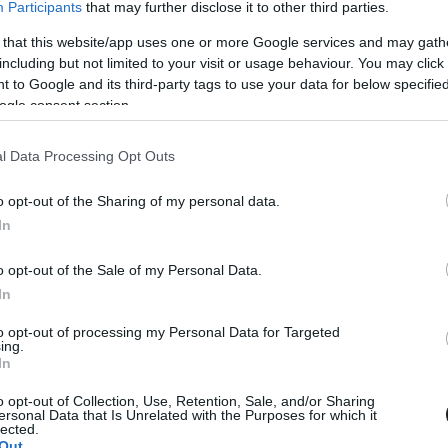
Participants
that may further disclose it to other third parties.
.com/K9hiFtxqa4
 that this website/app uses one or more Google services and may gath
including but not limited to your visit or usage behaviour. You may click 
 to Google and its third-party tags to use your data for below specifi
 nézők pedig össze is vágták a két jelenetet egymás
ogle consent section.
óság. A meteorológus esete McKayhez is eljutott, aki
y az USA-ban még csak esély sincsen hasonló példákra,
l Data Processing Opt Outs
 lehetnek vendégek hírműsorokban. 2022-ben tehát még
o opt-out of the Sharing of my personal data.
In
o opt-out of the Sale of my Personal Data.
In
 Puliwoodon. Iratkozz fel a hírlevelünkre, mert
to opt-out of processing my Personal Data for Targeted
em akarsz lemaradni.
ing.
In
o opt-out of Collection, Use, Retention, Sale, and/or Sharing
ersonal Data that Is Unrelated with the Purposes for which it
gismertem és azt elfogadom.
lected.
Out