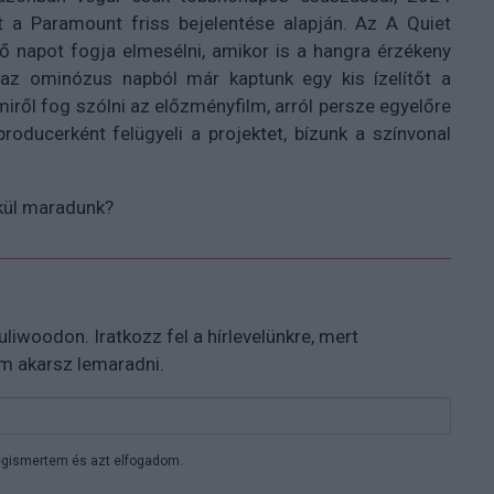
a Paramount friss bejelentése alapján. Az A Quiet
ő napot fogja elmesélni, amikor is a hangra érzékeny
az ominózus napból már kaptunk egy kis ízelítőt a
iről fog szólni az előzményfilm, arról persze egyelőre
roducerként felügyeli a projektet, bízunk a színvonal
lkül maradunk?
 Puliwoodon. Iratkozz fel a hírlevelünkre, mert
em akarsz lemaradni.
gismertem és azt elfogadom.