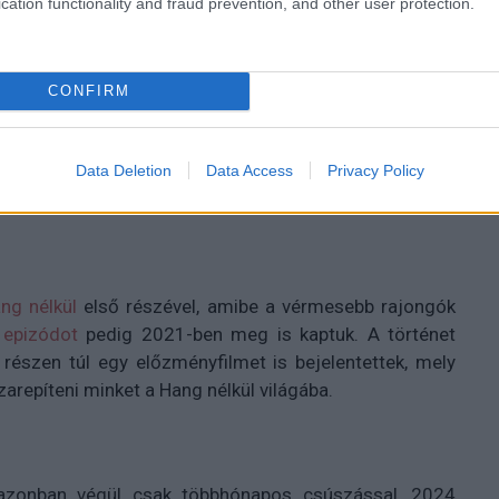
cation functionality and fraud prevention, and other user protection.
e Hang nélkül
CONFIRM
Data Deletion
Data Access
Privacy Policy
 a franchise újabb fejezetét.
ng nélkül
első részével, amibe a vérmesebb rajongók
 epizódot
pedig 2021-ben meg is kaptuk. A történet
részen túl egy előzményfilmet is bejelentettek, mely
szarepíteni minket a Hang nélkül világába.
zonban végül csak többhónapos csúszással, 2024