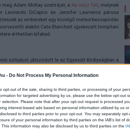
tte meg Adam McKay szatíráját, a
Ne nézz felt
, melynek
kor Leonardo DiCaprio és Jennifer Lawrence párosa
meztessék az embereket egy közelgő meteorbecsapódás
orvezetőt alakító Cate Blanchett igyekezett tompítani
tere érthetően kifakad.
ló szituáció játszódott le az Egyesült Királyságban a
meteorológus volt. A műsorvezetők az akkor még
zakembert, aki azonban nem tudta megállni, hogy ne
hu -
Do Not Process My Personal Information
sedékes hőhullámra, mely akár halálos áldozatokat is
m, ha boldogok lehetnénk az időjárás miatt." A hölgy
to opt-out of the sale, sharing to third parties, or processing of your per
formation for targeted advertising by us, please use the below opt-out s
 vészmadárnak titulálta a meteorológusokat, valamint
r selection. Please note that after your opt-out request is processed y
voltak melegebb időszakok az ország történetében.
eing interest-based ads based on personal information utilized by us or
pta fel a vizet a primitív hozzászólás kapcsán, majd
disclosed to third parties prior to your opt-out. You may separately opt-
 volt még 40 fokos hőség az Egyesült Királyságban, és
losure of your personal information by third parties on the IAB’s list of
ssal lehet ez a hőmérséklet az infrastruktúrára.
. This information may also be disclosed by us to third parties on the
IA