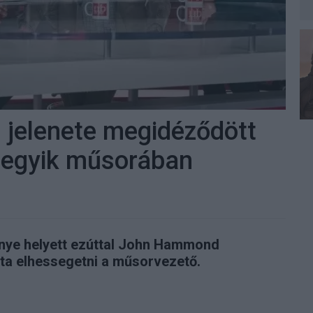
s jelenete megidéződött
g egyik műsorában
nye helyett ezúttal John Hammond
ta elhessegetni a műsorvezető.