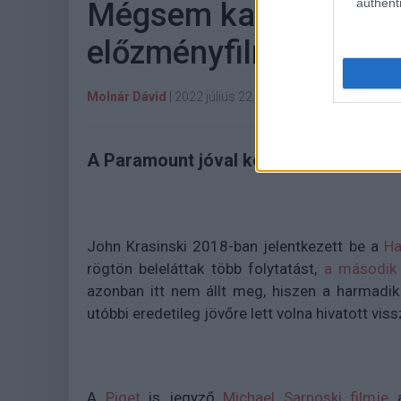
authenti
Mégsem kapunk jövőr
előzményfilmet
Molnár Dávid
|
2022 július 22. 12:00
A Paramount jóval későbbre csúsztatta
John Krasinski 2018-ban jelentkezett be a
Ha
rögtön beleláttak több folytatást,
a második
azonban itt nem állt meg, hiszen a harmadik 
utóbbi eredetileg jövőre lett volna hivatott vis
A
Piget
is jegyző
Michael Sarnoski filmje
a