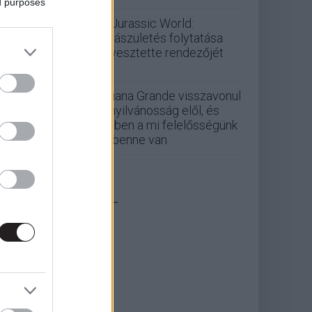
ed purposes
A Jurassic World:
Újjászületés folytatása
elvesztette rendezőjét
Ariana Grande visszavonul
a nyilvánosság elől, és
ebben a mi felelősségünk
is benne van
_