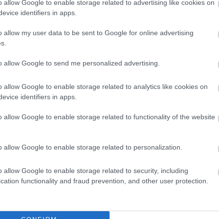
o allow Google to enable storage related to advertising like cookies on
evice identifiers in apps.
gyilkossági ügybe
o allow my user data to be sent to Google for online advertising
atában
s.
to allow Google to send me personalized advertising.
o allow Google to enable storage related to analytics like cookies on
evice identifiers in apps.
o új szériáját, A légikísérőt.
o allow Google to enable storage related to functionality of the website
o allow Google to enable storage related to personalization.
 Chuck Lorre vígjátéksorozata, az Agymenők (The Big
nik névsorát bővítette egy Sheldon Cooperrel, de olyan
o allow Google to enable storage related to security, including
 mint Johny Galecki, Jim Parsons, Simon Helberg, Kunal
cation functionality and fraud prevention, and other user protection.
uoco. Persze nem véletlenül hagytuk utoljára a Penny-t
 új sorozatáról szól.