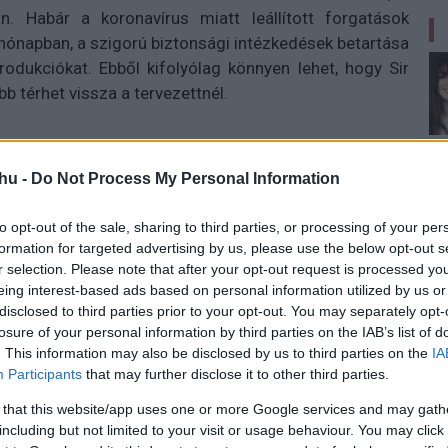
. Habár a koronavírus miatt leállított forgatások
 hónapban, a szigorú biztonsági intézkedések betartása
odukciókat. Ebből kifolyólag könnyen lehet, hogy Sir
b térhet vissza a tervezettnél.
hu -
Do Not Process My Personal Information
ző Dexter Fletcher (Rocketman) friss nyilatkozata, aki a
lt arról, hogy hogy állnak a Sherlock Holmes-széria
to opt-out of the sale, sharing to third parties, or processing of your per
után valószínűleg nem lepődtök meg azon, hogy nem túl
formation for targeted advertising by us, please use the below opt-out s
r selection. Please note that after your opt-out request is processed y
eing interest-based ads based on personal information utilized by us or
 maga gondjai. Most gyakorlatilag parkolópályára
disclosed to third parties prior to your opt-out. You may separately opt-
át nem látjuk, hogy hol tart a világ és mik fognak
losure of your personal information by third parties on the IAB’s list of
ág olyan dilemmákkal kell szembenézni, mint hogy
. This information may also be disclosed by us to third parties on the
IA
ni egy csapat embert alkotni valamit, és aztán
Participants
that may further disclose it to other third parties.
a világban? Na és mi a helyzet a romantikus
 that this website/app uses one or more Google services and may gath
including but not limited to your visit or usage behaviour. You may click 