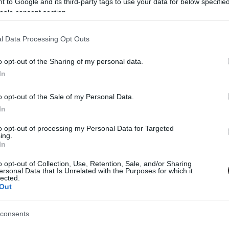
 to Google and its third-party tags to use your data for below specifi
dező, hogy el kellene halasztani a jövőre tervezett
ogle consent section.
 csodálkoznánk rajta, ha ebből az elkövetkező évben
 lesz valamikor harmadik rész, de a címszereplőt
l Data Processing Opt Outs
b terveket dédelget
.
o opt-out of the Sharing of my personal data.
In
#jude law
#dexter fletcher
o opt-out of the Sale of my Personal Data.
In
to opt-out of processing my Personal Data for Targeted
ing.
In
Tetszik
o opt-out of Collection, Use, Retention, Sale, and/or Sharing
ersonal Data that Is Unrelated with the Purposes for which it
lected.
Out
zászólások
consents