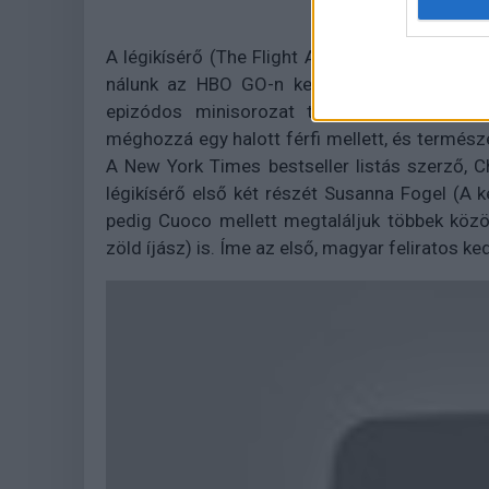
A légikísérő (The Flight Attendant) című szér
nálunk az HBO GO-n keresztül lehet majd el
epizódos minisorozat történetében egy lé
méghozzá egy halott férfi mellett, és termész
A New York Times bestseller listás szerző, C
légikísérő első két részét Susanna Fogel (A 
pedig Cuoco mellett megtaláljuk többek közö
zöld íjász) is. Íme az első, magyar feliratos ke