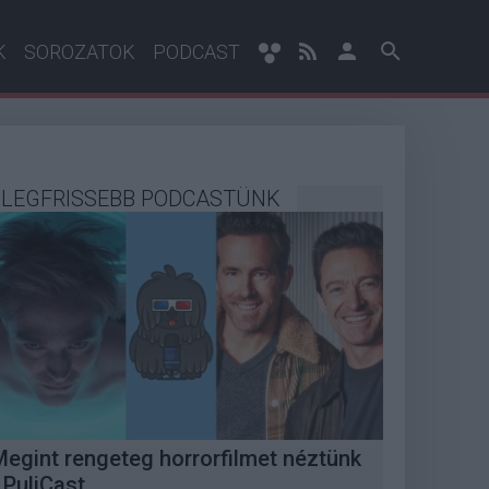
K
SOROZATOK
PODCAST
LEGFRISSEBB PODCASTÜNK
Megint rengeteg horrorfilmet néztünk
 PuliCast