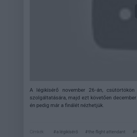
A légikísérő november 26-án, csütörtökö
szolgáltatására, majd ezt követően december 
én pedig már a finálét nézhetjük.
Címkék:
#a légikísérő
#the flight attendant
#