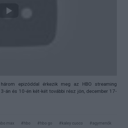
n három epizóddal érkezik meg az HBO streaming
3-án és 10-én két-két további rész jön, december 17-
hbo max
#hbo
#hbo go
#kaley cuoco
#agymenők