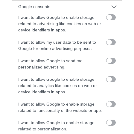
akciósorozatban szerepel
Google consents
I want to allow Google to enable storage
Molnár Dávid
|
2022 május 24. 10:00
related to advertising like cookies on web or
device identifiers in apps.
A Rabbit Hole című szériában az üzleti
I want to allow my user data to be sent to
kémkedés világában merülhetnek el a nézők.
Google for online advertising purposes.
I want to allow Google to send me
personalized advertising.
A
24 című sorozattal
Kiefer Sutherland egy életre
I want to allow Google to enable storage
bebiztosította helyét az akciószínészek között,
related to analytics like cookies on web or
hamarosan pedig újabb akció-thrillerben láthatjuk
device identifiers in apps.
viszont a legendás Jack Bauer megformálóját. A Rabbit
I want to allow Google to enable storage
Hole címre hallgató projektben Sutherland egy John Weir
related to functionality of the website or app.
nevű magánkémet alakít, akire felsőbb hatalmak egy
gyilkosságot akarnak rákenni. Csakhamar kiderül, hogy a
I want to allow Google to enable storage
háttérben egy olyan csoport húzódik meg, amely az
related to personalization.