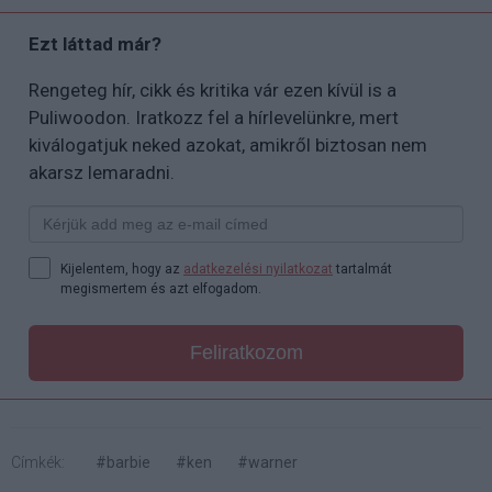
Ezt láttad már?
Rengeteg hír, cikk és kritika vár ezen kívül is a
Puliwoodon. Iratkozz fel a hírlevelünkre, mert
kiválogatjuk neked azokat, amikről biztosan nem
akarsz lemaradni.
Kijelentem, hogy az
adatkezelési nyilatkozat
tartalmát
megismertem és azt elfogadom.
Feliratkozom
Címkék:
#barbie
#ken
#warner