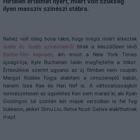
Hirtelen értelmet nyert, miért volt szükség
ilyen masszív színészi stábra.
Nehéz volt idáig hova rakni, hogy mégis miért érkeztek
újabb és újabb színészekről
hírek a készülőben lévő
Barbie-film kapcsán
, ám most a New York Times
újságírója, Kyle Buchanan talán megfejtette a titkot.
Értesülései szerint ugyanis az új filmben nem csupán
Margot Robbie fogja alakítani a címszereplő babát,
hanem Issa Rae és Hari Nef is. A változatosságból
természetesen az ügyeletes Ken sem marad ki, aki Ryan
Goslingon túl szintén két másik verzióban is fel fog
bukkanni, akiket Simu Liu, illetve Ncuti Gatwa alakíthatnak
majd.