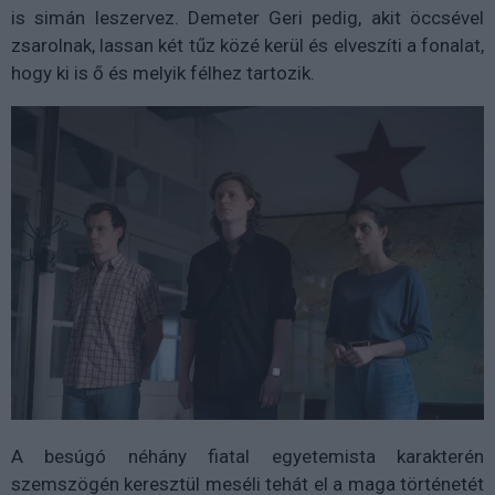
is simán leszervez. Demeter Geri pedig, akit öccsével
zsarolnak, lassan két tűz közé kerül és elveszíti a fonalat,
hogy ki is ő és melyik félhez tartozik.
A besúgó néhány fiatal egyetemista karakterén
szemszögén keresztül meséli tehát el a maga történetét