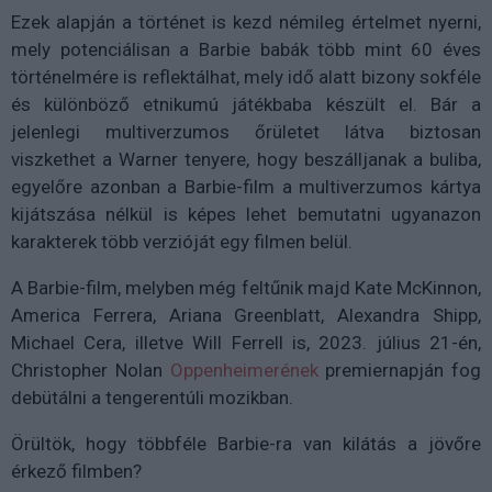
Ezek alapján a történet is kezd némileg értelmet nyerni,
mely potenciálisan a Barbie babák több mint 60 éves
történelmére is reflektálhat, mely idő alatt bizony sokféle
és különböző etnikumú játékbaba készült el. Bár a
jelenlegi multiverzumos őrületet látva biztosan
viszkethet a Warner tenyere, hogy beszálljanak a buliba,
egyelőre azonban a Barbie-film a multiverzumos kártya
kijátszása nélkül is képes lehet bemutatni ugyanazon
karakterek több verzióját egy filmen belül.
A Barbie-film, melyben még feltűnik majd Kate McKinnon,
America Ferrera, Ariana Greenblatt, Alexandra Shipp,
Michael Cera, illetve Will Ferrell is, 2023. július 21-én,
Christopher Nolan
Oppenheimerének
premiernapján fog
debütálni a tengerentúli mozikban.
Örültök, hogy többféle Barbie-ra van kilátás a jövőre
érkező filmben?