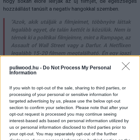
hogy sokan előre leírják az új filmjét, de egészséges
hozzáállást tanúsít a negatív hangokkal szemben.
"Azok, akik utálják a filmjeimet, többnyire láttak
legalább egyet, de talán kettőt is közülük. Nem is
térnek ki a politikai filmjeimre, mint a Rampage, az
Assault of Wall Street vagy a Darfur. A Netflixen
legalább 15-20 filmem megtalálható. Én egy igazi
filmrendező vagyok. 34 filmet készítettem,
puliwood.hu -
Do Not Process My Personal
sokban szerepeltek nagy sztárok is, ezt pedig
Information
senki sem vitathatja el tőlem."
If you wish to opt-out of the sale, sharing to third parties, or
Nektek mi a kedvenc filmetek Uwe Bolltól?
processing of your personal or sensitive information for
targeted advertising by us, please use the below opt-out
section to confirm your selection. Please note that after your
Ezt láttad már?
opt-out request is processed you may continue seeing
interest-based ads based on personal information utilized by
Rengeteg hír, cikk és kritika vár ezen kívül is a
us or personal information disclosed to third parties prior to
Puliwoodon. Iratkozz fel a hírlevelünkre, mert
your opt-out. You may separately opt-out of the further
kiválogatjuk neked azokat, amikről biztosan nem