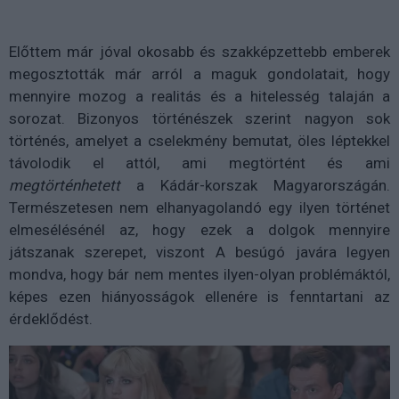
Előttem már jóval okosabb és szakképzettebb emberek
megosztották már arról a maguk gondolatait, hogy
mennyire mozog a realitás és a hitelesség talaján a
sorozat. Bizonyos történészek szerint nagyon sok
történés, amelyet a cselekmény bemutat, öles léptekkel
távolodik el attól, ami megtörtént és ami
megtörténhetett
a Kádár-korszak Magyarországán.
Természetesen nem elhanyagolandó egy ilyen történet
elmesélésénél az, hogy ezek a dolgok mennyire
játszanak szerepet, viszont A besúgó javára legyen
mondva, hogy bár nem mentes ilyen-olyan problémáktól,
képes ezen hiányosságok ellenére is fenntartani az
érdeklődést.