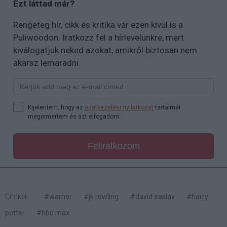
Ezt láttad már?
Rengeteg hír, cikk és kritika vár ezen kívül is a
Puliwoodon. Iratkozz fel a hírlevelünkre, mert
kiválogatjuk neked azokat, amikről biztosan nem
akarsz lemaradni.
Kijelentem, hogy az
adatkezelési nyilatkozat
tartalmát
megismertem és azt elfogadom.
Feliratkozom
Címkék:
#warner
#jk rowling
#david zaslav
#harry
potter
#hbo max