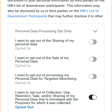
disclosure of your personal information by third parties on the
akarsz lemaradni.
IAB’s list of downstream participants. This information may
also be disclosed by us to third parties on the
IAB’s List of
Downstream Participants
that may further disclose it to other
third parties.
Kijelentem, hogy az
adatkezelési nyilatkozat
tartalmát
Please note that this website/app uses one or more Google
megismertem és azt elfogadom.
Personal Data Processing Opt Outs
services and may gather and store information including but
not limited to your visit or usage behaviour. You may click to
I want to opt-out of the Sharing of my
personal data.
Feliratkozom
grant or deny consent to Google and its third-party tags to
Opted In
use your data for below specified purposes in below Google
consent section.
I want to opt-out of the Sale of my
Personal Data.
Opted In
Címkék:
#uwe boll
#ness
I want to opt-out of processing my
Personal Data for Targeted Advertising.
Opted In
I want to opt-out of Collection, Use,
Retention, Sale, and/or Sharing of my
Personal Data that Is Unrelated with the
Kiefer Sutherland újra
Purposes for which it was collected.
Opted Out