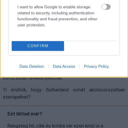
általunk ismert demokrácia intézményét is fenyegeti.
I want to allow Google to enable storage
related to security, including authentication
functionality and fraud prevention, and other
user protection.
A nyolcrészes szériát a CBS Studios fogja legyártani, és
a Paramount+ kínálatában fog megjelenni valamikor
2022 végén. Sutherlanden kívül Charles Dance (Trónok
CONFIRM
harca), Meta Golding, Enid Graham, Jason Butler Harner,
Rob Yang és Walt Klink teszik ki a színészi stábot, míg az
író-rendezői feladatokat John Requa és Glenn Ficarra
Data Deletion
Data Access
Privacy Policy
párosa látja el, akik korábban a Rólunk szól című
sorozatban tevékenykedtek.
Ti örültök, hogy Sutherland ismét akciósorozatban
szerepelhet?
Ezt láttad már?
Rengeteg hír, cikk és kritika vár ezen kívül is a