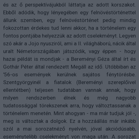
és az ő perspektívájukból láttatja az adott korszakot.
Ebből adódik, hogy lényegében egy felnövéstörténettel
állunk szemben, egy felnövéstörténet pedig mindig
fokozottan érdekes tud lenni akkor, ha a történelem egy
fontos pontjába helyezzük az adott cselekményt. Legyen
szó akár a Jojo nyusziról, ami a II. világháború, nácik által
uralt Németországában játszódik, vagy éppen - hogy
hazai példát is mondjak - a Bereményi Géza által írt és
Gothár Péter által rendezett Megáll az idő. Utóbbiban az
'56-os események kerülnek sajátos fénytörésbe.
Szentgyörgyinél a fiatalok (Bereményi szereplőivel
ellentétben) teljesen tudatában vannak annak, hogy
milyen rendszerben élnek és még nagyobb
tudatossággal törekszenek arra, hogy változtassanak a
történelem menetén. Mint ahogyan - ma már tudjuk jól -,
meg is változtak a dolgok. Ez a hozzáállás már inkább
szól a mai sorozatnéző nyelvén, jóval akciódúsabb,
eseménytelibb cselekményt von maga után. A sorozat