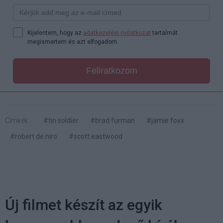
Kijelentem, hogy az
adatkezelési nyilatkozat
tartalmát
megismertem és azt elfogadom.
Feliratkozom
Címkék:
#tin soldier
#brad furman
#jamie foxx
#robert de niro
#scott eastwood
Új filmet készít az egyik