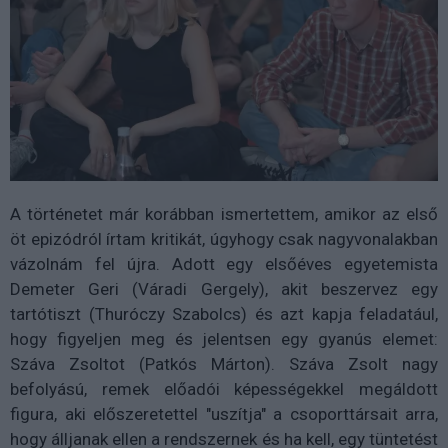
A történetet már korábban ismertettem, amikor az első
öt epizódról írtam kritikát, úgyhogy csak nagyvonalakban
vázolnám fel újra. Adott egy elsőéves egyetemista
Demeter Geri (Váradi Gergely), akit beszervez egy
tartótiszt (Thuróczy Szabolcs) és azt kapja feladatául,
hogy figyeljen meg és jelentsen egy gyanús elemet:
Száva Zsoltot (Patkós Márton). Száva Zsolt nagy
befolyású, remek előadói képességekkel megáldott
figura, aki előszeretettel "uszítja" a csoporttársait arra,
hogy álljanak ellen a rendszernek és ha kell, egy tüntetést