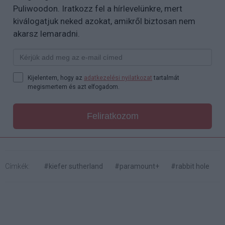
Puliwoodon. Iratkozz fel a hírlevelünkre, mert
kiválogatjuk neked azokat, amikről biztosan nem
akarsz lemaradni.
Kijelentem, hogy az
adatkezelési nyilatkozat
tartalmát
megismertem és azt elfogadom.
Feliratkozom
Címkék:
#kiefer sutherland
#paramount+
#rabbit hole