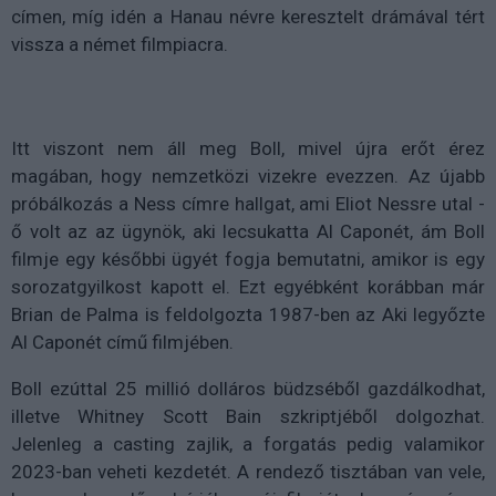
címen, míg idén a Hanau névre keresztelt drámával tért
vissza a német filmpiacra.
Itt viszont nem áll meg Boll, mivel újra erőt érez
magában, hogy nemzetközi vizekre evezzen. Az újabb
próbálkozás a Ness címre hallgat, ami Eliot Nessre utal -
ő volt az az ügynök, aki lecsukatta Al Caponét, ám Boll
filmje egy későbbi ügyét fogja bemutatni, amikor is egy
sorozatgyilkost kapott el. Ezt egyébként korábban már
Brian de Palma is feldolgozta 1987-ben az Aki legyőzte
Al Caponét című filmjében.
Boll ezúttal 25 millió dolláros büdzséből gazdálkodhat,
illetve Whitney Scott Bain szkriptjéből dolgozhat.
Jelenleg a casting zajlik, a forgatás pedig valamikor
2023-ban veheti kezdetét. A rendező tisztában van vele,