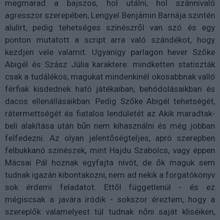
megmarad a bajszos, hol utálni, hol szánnivaló
agresszor szerepében, Lengyel Benjámin Barnája szintén
alulírt, pedig tehetséges színészről van szó és egy
ponton mutatott a script arra való szándékot, hogy
kezdjen vele valamit. Ugyanígy parlagon hever Szőke
Abigél és Szász Júlia karaktere: mindketten statiszták
csak a tudálékos, magukat mindenkinél okosabbnak valló
férfiak kisdednek ható játékaiban, behódolásaikban és
dacos ellenállásaikban. Pedig Szőke Abigél tehetségét,
rátermettségét és fiatalos lendületét az Akik maradtak-
beli alakítása után bűn nem kihasználni és még jobban
felfedezni. Az olyan jelentőségteljes, apró szerepben
felbukkanó színészek, mint Hajdu Szabolcs, vagy éppen
Mácsai Pál hoznak egyfajta nívót, de ők maguk sem
tudnak igazán kibontakozni, nem ad nekik a forgatókönyv
sok érdemi feladatot. Ettől függetlenül - és ez
mégiscsak a javára íródik - sokszor éreztem, hogy a
szereplők valamelyest túl tudnak nőni saját kliséiken,