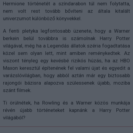
Hermione történetét a színdarabon túl nem folytatta,
nem volt rest tovább bővíteni az általa kitalált
univerzumot különböző könyvekkel.
A fenti pletyka legfontosabb üzenete, hogy a Warner
berkein belül továbbra is számolnak Harry Potter
világával, még ha a Legendás állatok széria fogadtatása
közel sem olyan lett, mint amiben reménykedtek. Az
viszont tényleg egy kevésbé rizikós húzás, ha az HBO
Maxon keresztül építenének fel valami újat és egyedit a
varázslóvilágban, hogy abból aztán már egy biztosabb
rajongói bázisra alapozva szülessenek újabb, moziba
szánt filmek.
Ti örülnétek, ha Rowling és a Warner közös munkája
révén újabb történeteket kapnánk a Harry Potter
világából?