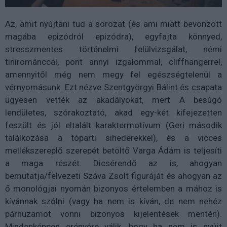
Az, amit nyújtani tud a sorozat (és ami miatt bevonzott
magába epizódról epizódra), egyfajta könnyed,
stresszmentes történelmi felülvizsgálat, némi
tinirománccal, pont annyi izgalommal, cliffhangerrel,
amennyitől még nem megy fel egészségtelenül a
vérnyomásunk. Ezt nézve Szentgyörgyi Bálint és csapata
ügyesen vették az akadályokat, mert A besúgó
lendületes, szórakoztató, akad egy-két kifejezetten
feszült és jól eltalált karaktermotívum (Geri második
találkozása a tóparti sihederekkel), és a vicces
mellékszereplő szerepét betöltő Varga Ádám is teljesíti
a maga részét. Dicsérendő az is, ahogyan
bemutatja/felvezeti Száva Zsolt figuráját és ahogyan az
ő monológjai nyomán bizonyos értelemben a mához is
kívánnak szólni (vagy ha nem is kíván, de nem nehéz
párhuzamot vonni bizonyos kijelentések mentén).
Mindenképpen erényére válik, hogy ha nem is nyújt