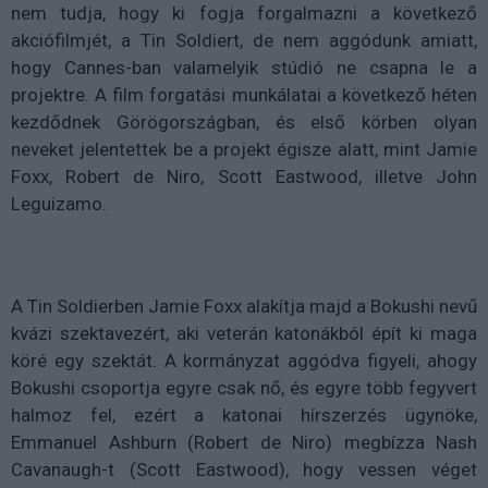
nem tudja, hogy ki fogja forgalmazni a következő
akciófilmjét, a Tin Soldiert, de nem aggódunk amiatt,
hogy Cannes-ban valamelyik stúdió ne csapna le a
projektre. A film forgatási munkálatai a következő héten
kezdődnek Görögországban, és első körben olyan
neveket jelentettek be a projekt égisze alatt, mint Jamie
Foxx, Robert de Niro, Scott Eastwood, illetve John
Leguizamo.
A Tin Soldierben Jamie Foxx alakítja majd a Bokushi nevű
kvázi szektavezért, aki veterán katonákból épít ki maga
köré egy szektát. A kormányzat aggódva figyeli, ahogy
Bokushi csoportja egyre csak nő, és egyre több fegyvert
halmoz fel, ezért a katonai hírszerzés ügynöke,
Emmanuel Ashburn (Robert de Niro) megbízza Nash
Cavanaugh-t (Scott Eastwood), hogy vessen véget