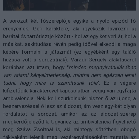
A sorozat két főszereplője egyike a nyolc epizód fő
erényeinek. Geri karaktere, aki igyekszik lavírozni új
barátai és tartótisztje között - hol az egyiket veri át, hol a
másikat, sakktudása révén pedig idővel elkezdi a maga
képére formálni a játszmát (ez egyébként egy találó
húzása volt a sorozatnak). Váradi Gergely alakításáról
korábban azt írtam, hogy
"
minden megnyilvánulásában
van valami kényelmetlenség, mintha nem egészen lehet
tudni, hogy mire is számítsunk tőle
". Ez a végére
kifizetődik, karakterével kapcsolatban végig van egyfajta
ambivalencia. Neki kell szurkolnunk, hiszen ő az újonc, a
beszervezéssel ő lesz az áldozat, ám vesz egy-két olyan
fordulatot a sorozat, amikor ez az áldozat-szerep
megkérdőjeleződik. Ugyanez az ambivalencia figyelhető
meg Száva Zsoltnál is, aki mintegy sötétben lobogó
fáklyaként jelenik meg, vezéregyéniségként mutatja az