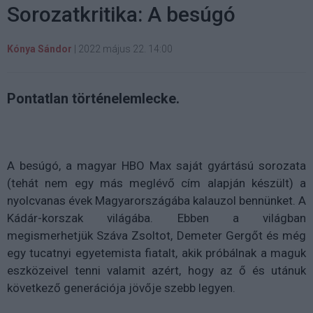
Sorozatkritika: A besúgó
Kónya Sándor
|
2022 május 22. 14:00
Pontatlan történelemlecke.
A besúgó, a magyar HBO Max saját gyártású sorozata
(tehát nem egy más meglévő cím alapján készült) a
nyolcvanas évek Magyarországába kalauzol bennünket. A
Kádár-korszak világába. Ebben a világban
megismerhetjük Száva Zsoltot, Demeter Gergőt és még
egy tucatnyi egyetemista fiatalt, akik próbálnak a maguk
eszközeivel tenni valamit azért, hogy az ő és utánuk
következő generációja jövője szebb legyen.