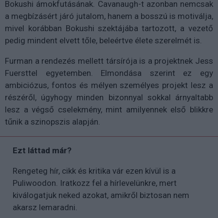
Bokushi ámokfutásának. Cavanaugh-t azonban nemcsak
a megbízásért járó jutalom, hanem a bosszú is motiválja,
mivel korábban Bokushi szektájába tartozott, a vezető
pedig mindent elvett tőle, beleértve élete szerelmét is.
Furman a rendezés mellett társírója is a projektnek Jess
Fuersttel egyetemben. Elmondása szerint ez egy
ambiciózus, fontos és mélyen személyes projekt lesz a
részéről, úgyhogy minden bizonnyal sokkal árnyaltabb
lesz a végső cselekmény, mint amilyennek első blikkre
tűnik a szinopszis alapján.
Ezt láttad már?
Rengeteg hír, cikk és kritika vár ezen kívül is a
Puliwoodon. Iratkozz fel a hírlevelünkre, mert
kiválogatjuk neked azokat, amikről biztosan nem
akarsz lemaradni.