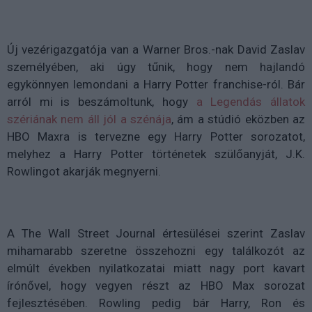
Új vezérigazgatója van a Warner Bros.-nak David Zaslav
személyében, aki úgy tűnik, hogy nem hajlandó
egykönnyen lemondani a Harry Potter franchise-ról. Bár
arról mi is beszámoltunk, hogy
a Legendás állatok
szériának nem áll jól a szénája
, ám a stúdió eközben az
HBO Maxra is tervezne egy Harry Potter sorozatot,
melyhez a Harry Potter történetek szülőanyját, J.K.
Rowlingot akarják megnyerni.
A The Wall Street Journal értesülései szerint Zaslav
mihamarabb szeretne összehozni egy találkozót az
elmúlt években nyilatkozatai miatt nagy port kavart
írónővel, hogy vegyen részt az HBO Max sorozat
fejlesztésében. Rowling pedig bár Harry, Ron és