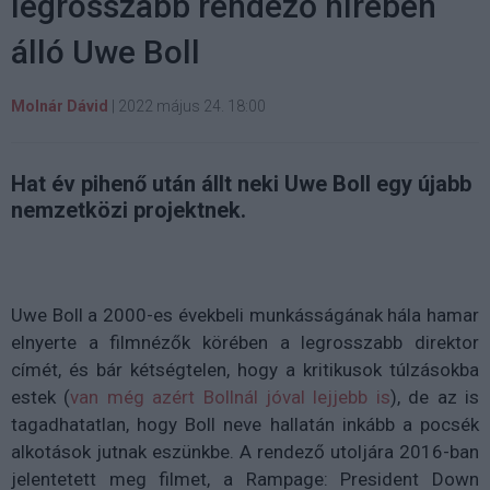
legrosszabb rendező hírében
álló Uwe Boll
Molnár Dávid
|
2022 május 24. 18:00
Hat év pihenő után állt neki Uwe Boll egy újabb
nemzetközi projektnek.
Uwe Boll a 2000-es évekbeli munkásságának hála hamar
elnyerte a filmnézők körében a legrosszabb direktor
címét, és bár kétségtelen, hogy a kritikusok túlzásokba
estek (
van még azért Bollnál jóval lejjebb is
), de az is
tagadhatatlan, hogy Boll neve hallatán inkább a pocsék
alkotások jutnak eszünkbe. A rendező utoljára 2016-ban
jelentetett meg filmet, a Rampage: President Down