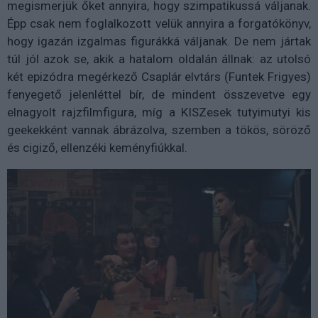
megismerjük őket annyira, hogy szimpatikussá váljanak.
Épp csak nem foglalkozott velük annyira a forgatókönyv,
hogy igazán izgalmas figurákká váljanak. De nem jártak
túl jól azok se, akik a hatalom oldalán állnak: az utolsó
két epizódra megérkező Csaplár elvtárs (Funtek Frigyes)
fenyegető jelenléttel bír, de mindent összevetve egy
elnagyolt rajzfilmfigura, míg a KISZesek tutyimutyi kis
geekekként vannak ábrázolva, szemben a tökös, söröző
és cigiző, ellenzéki keményfiúkkal.