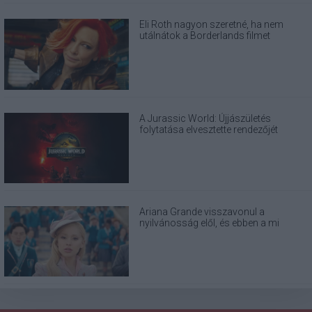
Eli Roth nagyon szeretné, ha nem
utálnátok a Borderlands filmet
A Jurassic World: Újjászületés
folytatása elvesztette rendezőjét
Ariana Grande visszavonul a
nyilvánosság elől, és ebben a mi
felelősségünk is benne van