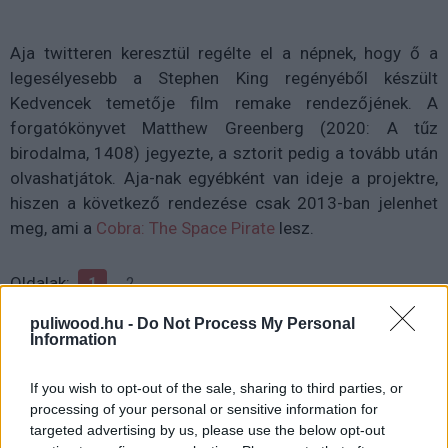
Aja twitteren keresztül regélte el a népnek, hogy ő a
legesélyesebb a Stephen King regényéből készült
Kedvencek temetője film remake rendezőjének. A
forgatókönyvet Matthew Greenberg (2020: A tűz
birodalma, 1408) jegyezte, a sztorit pedig a tovább után
olvashatjátok. Aja-nak egyébként van ideje a projektre,
hiszen a következő rendezése csak 2013-ban jelenhet
meg, ami a
Cobra: The Space Pirate
lesz.
Oldalak:
1
2
puliwood.hu -
Do Not Process My Personal
Information
If you wish to opt-out of the sale, sharing to third parties, or
processing of your personal or sensitive information for
targeted advertising by us, please use the below opt-out