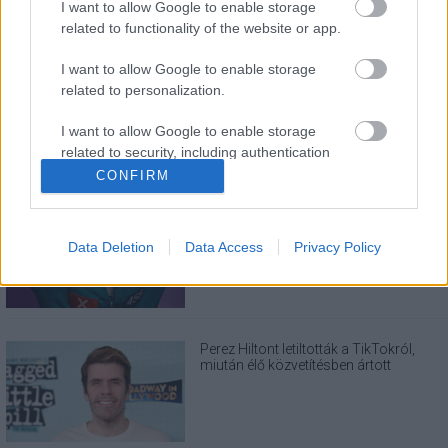
I want to allow Google to enable storage
related to functionality of the website or app.
LEGOLVASOTTABBAK
I want to allow Google to enable storage
A Verity olyan, mintha az Eredet és egy
related to personalization.
pornófilm keveredett volna össze
I want to allow Google to enable storage
related to security, including authentication
functionality and fraud prevention, and other
CONFIRM
user protection.
Nagyon úgy fest, hogy elkaszálták
David Fincher amerikai Squid Game-
Data Deletion
Data Access
Privacy Policy
sorozatát
Perez Hiltont letiltották a TikTokról,
miután élő közvetítésben ártott
magának