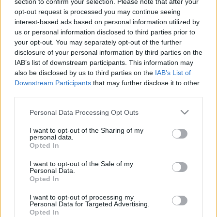
section to confirm your selection. Please note that after your
opt-out request is processed you may continue seeing
interest-based ads based on personal information utilized by
us or personal information disclosed to third parties prior to
Hozzászólások
your opt-out. You may separately opt-out of the further
disclosure of your personal information by third parties on the
IAB’s list of downstream participants. This information may
also be disclosed by us to third parties on the
IAB’s List of
Downstream Participants
that may further disclose it to other
LEGFRISSEBB PODCASTÜNK
third parties.
Please note that this website/app uses one or more Google
Personal Data Processing Opt Outs
services and may gather and store information including but
not limited to your visit or usage behaviour. You may click to
I want to opt-out of the Sharing of my
personal data.
grant or deny consent to Google and its third-party tags to
Opted In
use your data for below specified purposes in below Google
consent section.
I want to opt-out of the Sale of my
Personal Data.
Opted In
I want to opt-out of processing my
Personal Data for Targeted Advertising.
Opted In