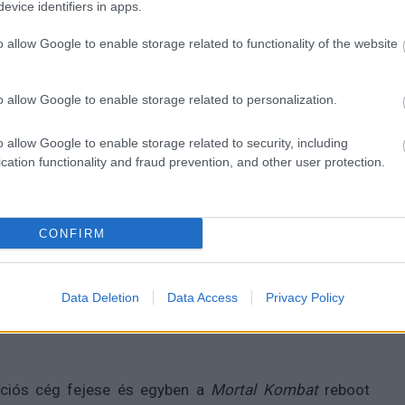
evice identifiers in apps.
o allow Google to enable storage related to functionality of the website
o allow Google to enable storage related to personalization.
ben, döntésük igencsak karakánra sikerült.
o allow Google to enable storage related to security, including
cation functionality and fraud prevention, and other user protection.
at
-filmet még talán az a néző is kíváncsian várhatja,
 Anderson és John R. Leonetti rendezte moziktól. Főleg
CONFIRM
dekesebbé ez a reboot, mint amikor az egyik színész
tást
is, vagy hogy milyen
színészgárdát
is sikerült
tartanak nemzetközileg a mozik, addig gyakorlatilag
Data Deletion
Data Access
Privacy Policy
kciós cég fejese és egyben a
Mortal Kombat
reboot