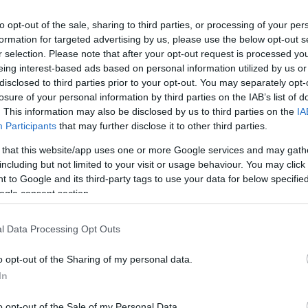
pét a Legendás állatok-filmekben, a színész támogatói
to opt-out of the sale, sharing to third parties, or processing of your per
nak az Aquaman 2-ből. Egy ezzel kapcsolatos petíció
formation for targeted advertising by us, please use the below opt-out s
tt jár, Heard azonban hamar eloszlatta a kételyeket az
r selection. Please note that after your opt-out request is processed y
n.
eing interest-based ads based on personal information utilized by us or
disclosed to third parties prior to your opt-out. You may separately opt-
losure of your personal information by third parties on the IAB’s list of
. This information may also be disclosed by us to third parties on the
IA
t szeretetért és elismerésért az Aquaman miatt,
Participants
that may further disclose it to other third parties.
ven kijutott, ez pedig azt jelenti, hogy mindketten
 that this website/app uses one or more Google services and may gath
rintő döntésekben nem a fizetett híresztelések és
including but not limited to your visit or usage behaviour. You may click 
eknek nincs valóságalapjuk. Valójában csakis a
 to Google and its third-party tags to use your data for below specifi
etnek az Aquaman-filmek. Izgatott vagyok, hogy
ogle consent section.
l Data Processing Opt Outs
nt
nincs valóságalapja semmilyen olyan pletykának, ami
szóval minden bizonnyal vele is találkozunk majd az
o opt-out of the Sharing of my personal data.
 szerint 2022. december 16-án debütálhat a vásznakon.
In
int
a folytatás sokkal komolyabb hangvételű lesz, mint
e.
o opt-out of the Sale of my Personal Data.