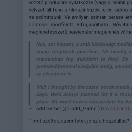
vezető producere nyilatkozta (vagyis inkább po
helyzet áll fenn a filmszínházak terén, addi
ne számítsunk. Valamilyen szinten persze érh
döntése módfelett kifogásolható. Bővebbe
meglepetésszerű bejelentés/megjelenés várha
Nos, azt hiszem, a stáb közösségi médiá
napig forgatunk pluszban. Mi mindig is
márciusban fog debütálni [a film]. D
premierdátummal szolgálni addig, ameddig
az előzetesre is.
Well, I thought by the casts’ social media
days. We’d always planned for it & thou
plans. We won’t have a release date for the
— Todd Garner (@Todd_Garner)
November 10,
Ti mit szóltok, szerintetek jó ez a hozzáállás?