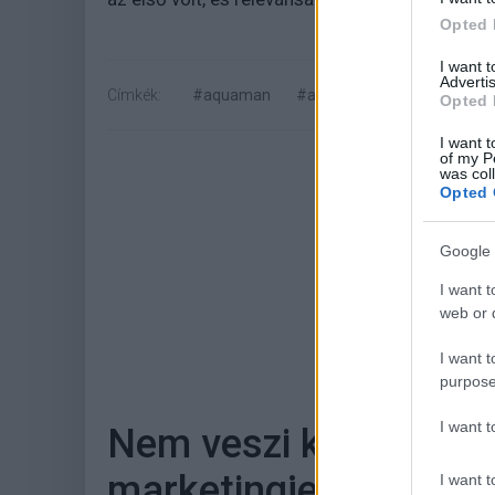
Opted 
I want 
Advertis
Címkék:
#aquaman
#amber heard
Opted 
I want t
of my P
was col
Opted 
Google 
I want t
web or d
Hoz
I want t
purpose
I want 
Nem veszi kezdetét a
marketingje, amíg a m
I want t