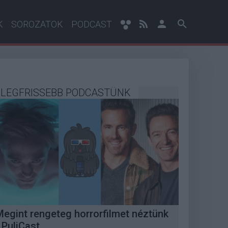
K
SOROZATOK
PODCAST
LEGFRISSEBB PODCASTÜNK
Megint rengeteg horrorfilmet néztünk
 PuliCast