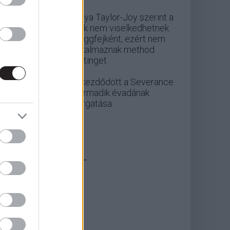
Anya Taylor-Joy szerint a
nők nem viselkedhetnek
seggfejként, ezért nem
alkalmaznak method
actinget
Elkezdődött a Severance
harmadik évadának
forgatása
_