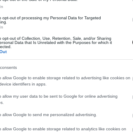
In
to opt-out of processing my Personal Data for Targeted
ing.
In
o opt-out of Collection, Use, Retention, Sale, and/or Sharing
ersonal Data that Is Unrelated with the Purposes for which it
lected.
Out
Tetszik
consents
o allow Google to enable storage related to advertising like cookies on
evice identifiers in apps.
zászólások
o allow my user data to be sent to Google for online advertising
s.
to allow Google to send me personalized advertising.
 Mortal Kombat reboot
ozik zárva tartanak
o allow Google to enable storage related to analytics like cookies on