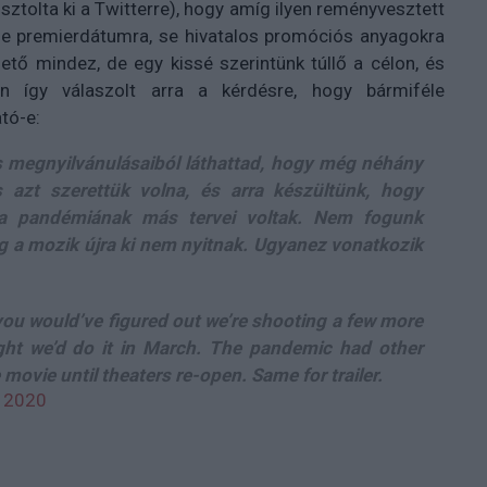
sztolta ki a Twitterre), hogy amíg ilyen reményvesztett
g se premierdátumra, se hivatalos promóciós anyagokra
ető mindez, de egy kissé szerintünk túllő a célon, és
n így válaszolt arra a kérdésre, hogy bármiféle
tó-e:
s megnyilvánulásaiból láthattad, hogy még néhány
 azt szerettük volna, és arra készültünk, hogy
e a pandémiának más tervei voltak. Nem fogunk
 a mozik újra ki nem nyitnak. Ugyanez vonatkozik
 you would’ve figured out we’re shooting a few more
ght we’d do it in March. The pandemic had other
 movie until theaters re-open. Same for trailer.
 2020