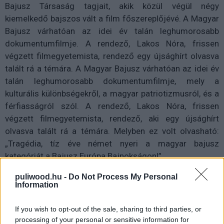
Bajusz Társaság tagjait, akik közül végül négy
kiemelkedő bajszos vált a film főszereplőjévé. A Magyar
Bajusz várhatóan az idei év talán leghumorosabb
dokumentumfilmje. A rendező, Lakos Nóra, frissen
végzett filmegyetemista, rendező egy újsághírt olvasva
talált rá a témára. A Magyar Bajusz várhatóan az idei év
talán leghumorosabb dokumentumfilmje, mely a
kulturális különbségekről, a magyar patriotizmusról, és a
férfiasságról szól. A rendező, Lakos Nóra, frissen
végzett filmegyetemista, rendező, aki egy újsághírt
olvasva talált rá a témára. Melyben ez volt olvasható:
„Tragédia, tíz éve német nyeri a magyar bajusz
kategóriát a Bajusz Európa Bajnokságon!”
puliwood.hu -
Do Not Process My Personal
Oldalak:
1
2
Information
If you wish to opt-out of the sale, sharing to third parties, or
processing of your personal or sensitive information for