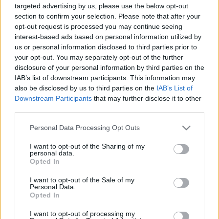
targeted advertising by us, please use the below opt-out
section to confirm your selection. Please note that after your
opt-out request is processed you may continue seeing
interest-based ads based on personal information utilized by
us or personal information disclosed to third parties prior to
your opt-out. You may separately opt-out of the further
disclosure of your personal information by third parties on the
Hozzászólások
IAB’s list of downstream participants. This information may
also be disclosed by us to third parties on the
IAB’s List of
Downstream Participants
that may further disclose it to other
third parties.
Please note that this website/app uses one or more Google
LEGFRISSEBB PODCASTÜNK
Personal Data Processing Opt Outs
services and may gather and store information including but
not limited to your visit or usage behaviour. You may click to
I want to opt-out of the Sharing of my
personal data.
grant or deny consent to Google and its third-party tags to
Opted In
use your data for below specified purposes in below Google
consent section.
I want to opt-out of the Sale of my
Personal Data.
Opted In
I want to opt-out of processing my