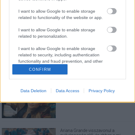
I want to allow Google to enable storage
related to functionality of the website or app.
I want to allow Google to enable storage
related to personalization.
LEGOLVASOTTABBAK
I want to allow Google to enable storage
A Verity olyan, mintha az Eredet és egy
pornófilm keveredett volna össze
related to security, including authentication
functionality and fraud prevention, and other
user protection.
CONFIRM
Eli Roth nagyon szeretné, ha nem
Data Deletion
Data Access
Privacy Policy
utálnátok a Borderlands filmet
Ariana Grande visszavonul a