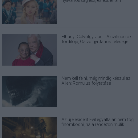
nyilvánosság elől, és ebben a mi
felelősségünk is benne van
Elhunyt Gálvölgyi Judit, A szilmarilok
fordítója, Gálvölgyi János felesége
Nem kell félni, még mindig készül az
Alien: Romulus folytatása
Az új Resident Evil egyáltalán nem fog
finomkodni, ha a rendezőn múlik