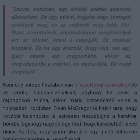
"Szóval, őszintén, egy limitált szériát akartunk
elkészíteni. De úgy vélem, hogyha nagy tömeget
szólítunk meg, és az emberek még több Obi-
Want szeretnének, mindenképpen megfontoljuk
ezt az ötletet, mivel a rajongók, ők szólnak
hozzánk. És ha úgy érezzük, hogy oké, van egy
igazi okunk ezt megcsinálni, akkor az
megválaszolja a miértet, és elkészítjük. De majd
meglátjuk."
Kennedy persze tisztában van
a nézettségi számokkal
és
az eddigi visszajelzésekkel, úgyhogy ha csak a
rajongókon múlna, akkor máris berendelték volna a
folytatást. Korábban Ewan McGregor is kitért arra, hogy
további kalandokra is szívesen visszabújna a karakter
bőrébe, úgyhogy nagyon úgy fest, hogy keresletből nincs
hiány. Kérdés, hogy vajon sikerül-e egy újabb koherens
történetet kiötleni a Lucasfilmnél.