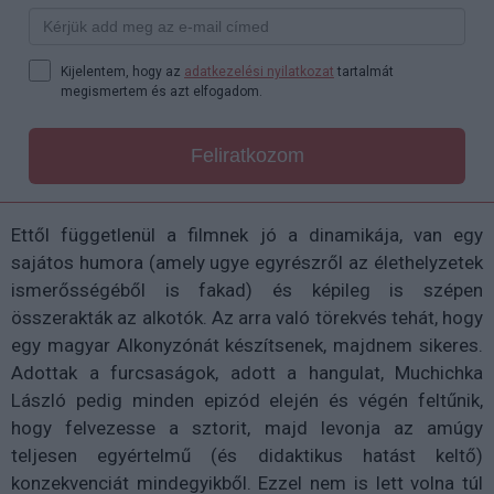
Kijelentem, hogy az
adatkezelési nyilatkozat
tartalmát
megismertem és azt elfogadom.
Feliratkozom
Ettől függetlenül a filmnek jó a dinamikája, van egy
sajátos humora (amely ugye egyrészről az élethelyzetek
ismerősségéből is fakad) és képileg is szépen
összerakták az alkotók. Az arra való törekvés tehát, hogy
egy magyar Alkonyzónát készítsenek, majdnem sikeres.
Adottak a furcsaságok, adott a hangulat, Muchichka
László pedig minden epizód elején és végén feltűnik,
hogy felvezesse a sztorit, majd levonja az amúgy
teljesen egyértelmű (és didaktikus hatást keltő)
konzekvenciát mindegyikből. Ezzel nem is lett volna túl