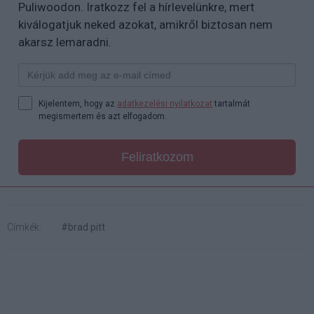
Puliwoodon. Iratkozz fel a hírlevelünkre, mert
kiválogatjuk neked azokat, amikről biztosan nem
akarsz lemaradni.
Kijelentem, hogy az
adatkezelési nyilatkozat
tartalmát
megismertem és azt elfogadom.
Feliratkozom
Címkék:
#brad pitt