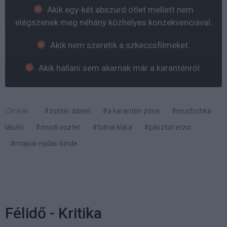
Akik egy-két abszurd ötlet mellett nem
elégszenek meg néhány közhelyes konzekvenciával.
Akik nem szeretik a szkeccsfilmeket.
Akik hallani sem akarnak már a karanténról.
Címkék:
#zsótér dániel
#a karantén zóna
#muchichka
lászló
#ónodi eszter
#tolnai klára
#pásztor erzsi
#majsai-nyilas tünde
Félidő - Kritika