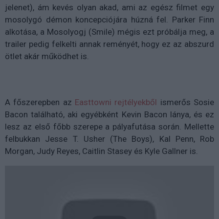
jelenet), ám kevés olyan akad, ami az egész filmet egy
mosolygó démon koncepciójára húzná fel. Parker Finn
alkotása, a Mosolyogj (Smile) mégis ezt próbálja meg, a
trailer pedig felkelti annak reményét, hogy ez az abszurd
ötlet akár működhet is.
A főszerepben az
Easttowni rejtélyekből
ismerős Sosie
Bacon található, aki egyébként Kevin Bacon lánya, és ez
lesz az első főbb szerepe a pályafutása során. Mellette
felbukkan Jesse T. Usher (The Boys), Kal Penn, Rob
Morgan, Judy Reyes, Caitlin Stasey és Kyle Gallner is.