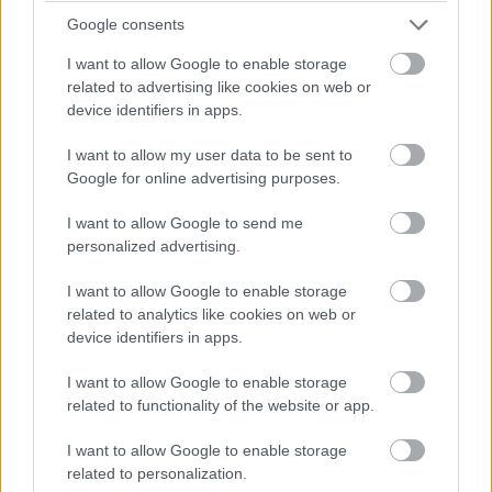
Google consents
I want to allow Google to enable storage
related to advertising like cookies on web or
device identifiers in apps.
I want to allow my user data to be sent to
Google for online advertising purposes.
Hogy pontosan mik azok az elemek, amelyek
természetfeletti címen helyet kaptak az epizódokban,
I want to allow Google to send me
arról a spoilerek elkerülése végett inkább nem beszélnék.
personalized advertising.
Annyit azonban elmondhatok, hogy ha nem is éreztem
I want to allow Google to enable storage
mindig olyan izgalmasnak az ötletet, az érdekesség-
related to analytics like cookies on web or
faktor mindig közrejátszott és mindig érdekelt, hogy
device identifiers in apps.
legközelebb mivel rukkolnak elő a forgatókönyvírók.
Egyik-másik kifejezetten laposra sikerült (az első három
I want to allow Google to enable storage
related to functionality of the website or app.
szegmensnél éreztem, hogy nagyon igényelt volna
valami plusz csavart), de az utolsó kettő már pikánsabb
I want to allow Google to enable storage
és bizarrabb színezetet kapott, itt jobban életre kelt a
related to personalization.
film. Az abszurditás, a bizarr beépítése jó arányban van