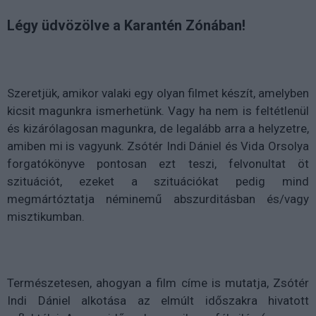
Légy üdvözölve a Karantén Zónában!
Szeretjük, amikor valaki egy olyan filmet készít, amelyben
kicsit magunkra ismerhetünk. Vagy ha nem is feltétlenül
és kizárólagosan magunkra, de legalább arra a helyzetre,
amiben mi is vagyunk. Zsótér Indi Dániel és Vida Orsolya
forgatókönyve pontosan ezt teszi, felvonultat öt
szituációt, ezeket a szituációkat pedig mind
megmártóztatja néminemű abszurditásban és/vagy
misztikumban.
Természetesen, ahogyan a film címe is mutatja, Zsótér
Indi Dániel alkotása az elmúlt időszakra hivatott