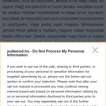
reflektálni. Arra az időszakra, amikor a fél világ (vagy: az
egész világ) bezárkózott a Covid-járvány veszélyei miatt
és amikor hirtelen mindenkinek a világa kicsit bezárult,
beszűkült és kénytelen volt picit a közvetlen környezetére
is odafigyelni. Vagy pedig saját magára. Mindannyian
jártunk tehát ebben a cipőben, nagyon sokan dolgoztak
home office-ban (illetve: dolgoznak még most is sokan
azóta), megismertünk olyan fogalmakat, mint az online
oktatás és megtapasztaltuk minden előnyét és hátrányát
puliwood.hu -
Do Not Process My Personal
ennek a furcsa helyzetnek.
Information
If you wish to opt-out of the sale, sharing to third parties, or
processing of your personal or sensitive information for
targeted advertising by us, please use the below opt-out
section to confirm your selection. Please note that after your
opt-out request is processed you may continue seeing
interest-based ads based on personal information utilized by
us or personal information disclosed to third parties prior to
your opt-out. You may separately opt-out of the further