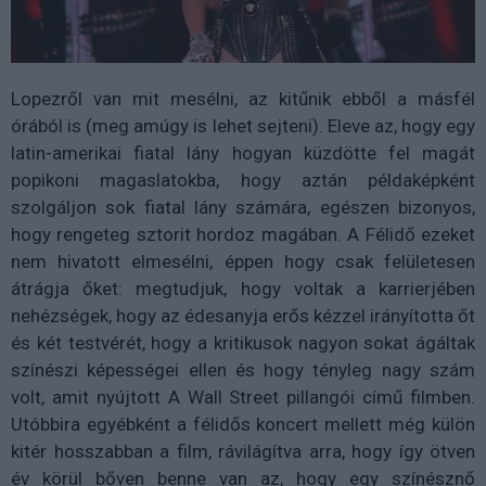
Lopezről van mit mesélni, az kitűnik ebből a másfél
órából is (meg amúgy is lehet sejteni). Eleve az, hogy egy
latin-amerikai fiatal lány hogyan küzdötte fel magát
popikoni magaslatokba, hogy aztán példaképként
szolgáljon sok fiatal lány számára, egészen bizonyos,
hogy rengeteg sztorit hordoz magában. A Félidő ezeket
nem hivatott elmesélni, éppen hogy csak felületesen
átrágja őket: megtudjuk, hogy voltak a karrierjében
nehézségek, hogy az édesanyja erős kézzel irányította őt
és két testvérét, hogy a kritikusok nagyon sokat ágáltak
színészi képességei ellen és hogy tényleg nagy szám
volt, amit nyújtott A Wall Street pillangói című filmben.
Utóbbira egyébként a félidős koncert mellett még külön
kitér hosszabban a film, rávilágítva arra, hogy így ötven
év körül bőven benne van az, hogy egy színésznő