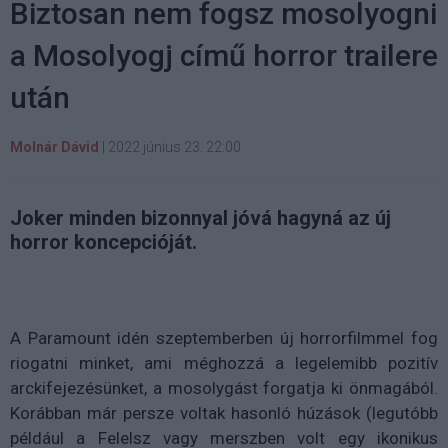
Biztosan nem fogsz mosolyogni
a Mosolyogj című horror trailere
után
Molnár Dávid
|
2022 június 23. 22:00
Joker minden bizonnyal jóvá hagyná az új
horror koncepcióját.
A Paramount idén szeptemberben új horrorfilmmel fog
riogatni minket, ami méghozzá a legelemibb pozitív
arckifejezésünket, a mosolygást forgatja ki önmagából.
Korábban már persze voltak hasonló húzások (legutóbb
például a Felelsz vagy merszben volt egy ikonikus