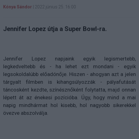
Kónya Sándor
|
2022 június 25. 16:00
Jennifer Lopez útja a Super Bowl-ra.
Jennifer Lopez napjaink egyik legismertebb,
legkedveltebb és - ha lehet ezt mondani - egyik
legsokoldalúbb előadónője. Hiszen - ahogyan azt a jelen
tárgyalt filmben is kihangsúlyozzák - pályafutását
táncosként kezdte, színésznőként folytatta, majd onnan
lépett át az énekesi pozícióba. Úgy, hogy mind a mai
napig mindhármat hol kisebb, hol nagyobb sikerekkel
övezve abszolválja.