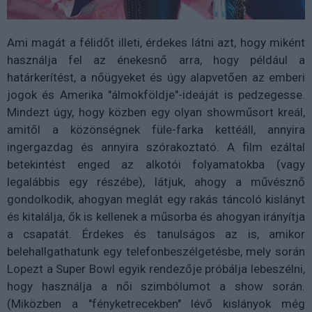
Ami magát a félidőt illeti, érdekes látni azt, hogy miként
használja fel az énekesnő arra, hogy például a
határkerítést, a nőügyeket és úgy alapvetően az emberi
jogok és Amerika "álmokföldje"-ideáját is pedzegesse.
Mindezt úgy, hogy közben egy olyan showműsort kreál,
amitől a közönségnek füle-farka kettéáll, annyira
ingergazdag és annyira szórakoztató. A film ezáltal
betekintést enged az alkotói folyamatokba (vagy
legalábbis egy részébe), látjuk, ahogy a művésznő
gondolkodik, ahogyan meglát egy rakás táncoló kislányt
és kitalálja, ők is kellenek a műsorba és ahogyan irányítja
a csapatát. Érdekes és tanulságos az is, amikor
belehallgathatunk egy telefonbeszélgetésbe, mely során
Lopezt a Super Bowl egyik rendezője próbálja lebeszélni,
hogy használja a női szimbólumot a show során.
(Miközben a "fényketrecekben" lévő kislányok még