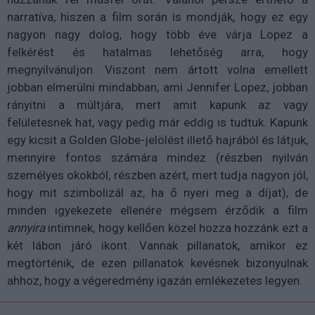
narratíva, hiszen a film során is mondják, hogy ez egy
nagyon nagy dolog, hogy több éve várja Lopez a
felkérést és hatalmas lehetőség arra, hogy
megnyilvánuljon. Viszont nem ártott volna emellett
jobban elmerülni mindabban, ami Jennifer Lopez, jobban
rányitni a múltjára, mert amit kapunk az vagy
felületesnek hat, vagy pedig már eddig is tudtuk. Kapunk
egy kicsit a Golden Globe-jelölést illető hajrából és látjuk,
mennyire fontos számára mindez (részben nyilván
személyes okokból, részben azért, mert tudja nagyon jól,
hogy mit szimbolizál az, ha ő nyeri meg a díjat), de
minden igyekezete ellenére mégsem érződik a film
annyira
intimnek, hogy kellően közel hozza hozzánk ezt a
két lábon járó ikont. Vannak pillanatok, amikor ez
megtörténik, de ezen pillanatok kevésnek bizonyulnak
ahhoz, hogy a végeredmény igazán emlékezetes legyen.