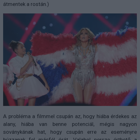
átmentek a rostán.)
A probléma a filmmel csupán az, hogy hiába érdekes az
alany, hiába van benne potenciál, mégis nagyon
soványkának hat, hogy csupán erre az eseményre
húzzanak fel másfél órát. Valahol persze érthető a