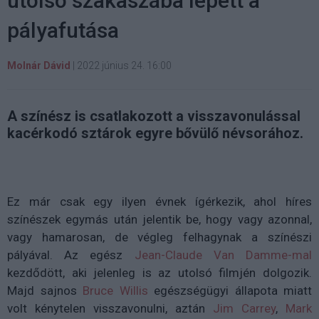
utolsó szakaszába lépett a
pályafutása
Molnár Dávid
|
2022 június 24. 16:00
A színész is csatlakozott a visszavonulással
kacérkodó sztárok egyre bővülő névsorához.
Ez már csak egy ilyen évnek ígérkezik, ahol híres
színészek egymás után jelentik be, hogy vagy azonnal,
vagy hamarosan, de végleg felhagynak a színészi
pályával. Az egész
Jean-Claude Van Damme-mal
kezdődött, aki jelenleg is az utolsó filmjén dolgozik.
Majd sajnos
Bruce Willis
egészségügyi állapota miatt
volt kénytelen visszavonulni, aztán
Jim Carrey
,
Mark