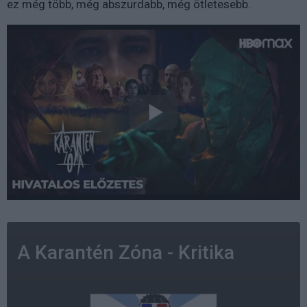
ez még több, még abszurdabb, még ötletesebb.
A Karantén Zóna - Kritika