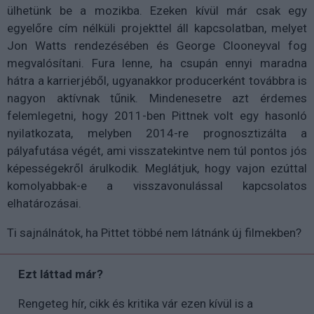
ülhetünk be a mozikba. Ezeken kívül már csak egy
egyelőre cím nélküli projekttel áll kapcsolatban, melyet
Jon Watts rendezésében és George Clooneyval fog
megvalósítani. Fura lenne, ha csupán ennyi maradna
hátra a karrierjéből, ugyanakkor producerként továbbra is
nagyon aktívnak tűnik. Mindenesetre azt érdemes
felemlegetni, hogy 2011-ben Pittnek volt egy hasonló
nyilatkozata, melyben 2014-re prognosztizálta a
pályafutása végét, ami visszatekintve nem túl pontos jós
képességekről árulkodik. Meglátjuk, hogy vajon ezúttal
komolyabbak-e a visszavonulással kapcsolatos
elhatározásai.
Ti sajnálnátok, ha Pittet többé nem látnánk új filmekben?
Ezt láttad már?
Rengeteg hír, cikk és kritika vár ezen kívül is a