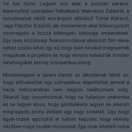
fel tud húzni. Legyen szó akár a pusztán parányi,
képernyőnyi szerepben felbukkanó Makranczi Zalánról, a
torzulásaival nézői arcrángást előidéző Tolnai Kláráról,
vagy Pásztor Erzsiről, aki mindenáron akar kókuszgolyót
csomagolni a hozzá kilátogató hatósági embereknek.
Egy ilyen, közösségi finanszírozással elkészült film eleve
nehéz szülés lehet, így az, hogy ilyen neveket megnyertek
maguknak a projektre és hogy ennyire beleadták minden
tehetségüket, bizony szimpatikus dolog.
Mindenképpen a javára írandó az alkotóknak tehát az,
hogy előrukkoltak egy szimpatikus alapötlettel, amivel a
hazai felhozatalban nem nagyon találkoztunk még.
Sikerült úgy összehozniuk, hogy ne fulladjon unalomba
és ne legyen kínos, hogy gördülékeny legyen és sikerült
megragadni piciny életünk egy nagy szeletét. Úgy, hogy
egyik-másik epizódról el tudom képzelni, hogy némely
nézőben majd tovább motoszkál. Épp csak lehetett volna