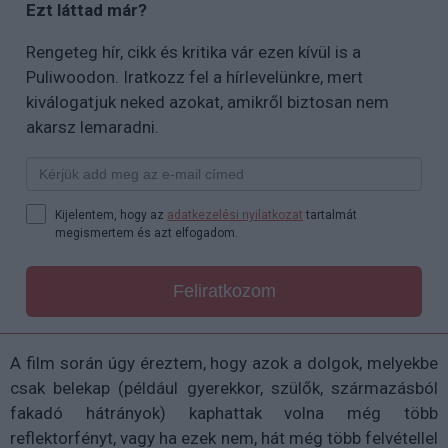
Ezt láttad már?
Rengeteg hír, cikk és kritika vár ezen kívül is a
Puliwoodon. Iratkozz fel a hírlevelünkre, mert
kiválogatjuk neked azokat, amikről biztosan nem
akarsz lemaradni.
Kijelentem, hogy az
adatkezelési nyilatkozat
tartalmát
megismertem és azt elfogadom.
Feliratkozom
A film során úgy éreztem, hogy azok a dolgok, melyekbe
csak belekap (például gyerekkor, szülők, származásból
fakadó hátrányok) kaphattak volna még több
reflektorfényt, vagy ha ezek nem, hát még több felvétellel