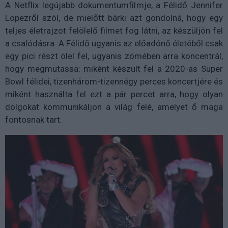
A Netflix legújabb dokumentumfilmje, a Félidő Jennifer
Lopezről szól, de mielőtt bárki azt gondolná, hogy egy
teljes életrajzot felölelő filmet fog látni, az készüljön fel
a csalódásra. A Félidő ugyanis az előadónő életéből csak
egy pici részt ölel fel, ugyanis zömében arra koncentrál,
hogy megmutassa: miként készült fel a 2020-as Super
Bowl félidei, tizenhárom-tizennégy perces koncertjére és
miként használta fel ezt a pár percet arra, hogy olyan
dolgokat kommunikáljon a világ felé, amelyet ő maga
fontosnak tart.