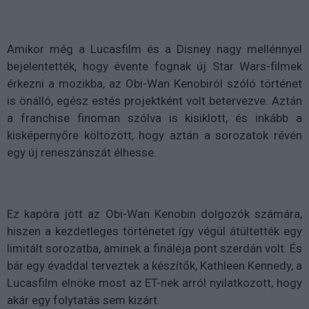
Amikor még a Lucasfilm és a Disney nagy mellénnyel
bejelentették, hogy évente fognak új Star Wars-filmek
érkezni a mozikba, az Obi-Wan Kenobiról szóló történet
is önálló, egész estés projektként volt betervezve. Aztán
a franchise finoman szólva is kisiklott, és inkább a
kisképernyőre költözött, hogy aztán a sorozatok révén
egy új reneszánszát élhesse.
Ez kapóra jött az Obi-Wan Kenobin dolgozók számára,
hiszen a kezdetleges történetet így végül átültették egy
limitált sorozatba, aminek a fináléja pont szerdán volt. És
bár egy évaddal terveztek a készítők, Kathleen Kennedy, a
Lucasfilm elnöke most az ET-nek arról nyilatkozott, hogy
akár egy folytatás sem kizárt.