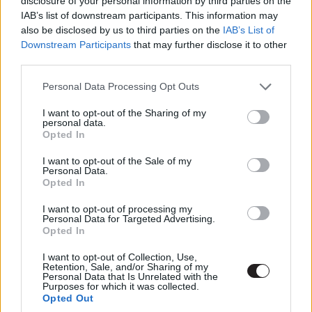
disclosure of your personal information by third parties on the
IAB’s list of downstream participants. This information may
A Karantén Zóna ezekkel a helyzetekkel szembesít
also be disclosed by us to third parties on the
IAB’s List of
bennünket, de jó érzékkel ahelyett, hogy rögvalóságot
Downstream Participants
that may further disclose it to other
tárna elénk, mindbe csempészett valami
third parties.
természetfelettit, valami megmagyarázhatatlant.
Please note that this website/app uses one or more Google
Valamit, ami kicsit elhúzza a földtől az alapszituációt, de
Personal Data Processing Opt Outs
services and may gather and store information including but
nem annyira, hogy ne tudjunk valamennyire azonosulni. A
not limited to your visit or usage behaviour. You may click to
I want to opt-out of the Sharing of my
szkeccsfilm minden epizódja szinte tételszerűen pipálja
personal data.
grant or deny consent to Google and its third-party tags to
Opted In
ki a megszokott témákat a karantént illetően: az első, az
use your data for below specified purposes in below Google
Egyedül egy szerelmespár kapcsolatának a válságát
consent section.
I want to opt-out of the Sale of my
Personal Data.
mutatja be, a Muki című az otthonápolás nehézségét köti
Opted In
egybe a gyerekneveléssel, a Hatóságilag az idős
emberek karantén-helyzetére reflektál, a Húsbáb egy
I want to opt-out of processing my
Personal Data for Targeted Advertising.
influenszert és az ő tökéletes világképét ábrázolja, az
Opted In
utolsó, a Sehol pedig azt mutatja meg, hogy milyen
I want to opt-out of Collection, Use,
magányos dolog tud lenni a home office világa.
Retention, Sale, and/or Sharing of my
Personal Data that Is Unrelated with the
Purposes for which it was collected.
Opted Out