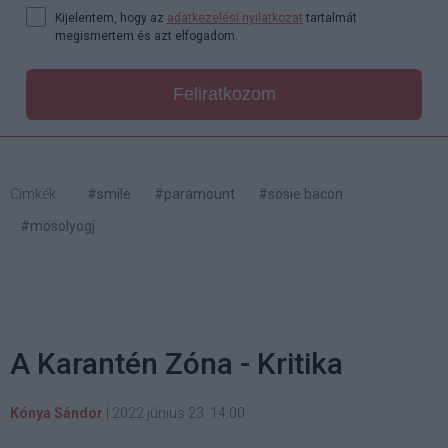
Kijelentem, hogy az
adatkezelési nyilatkozat
tartalmát
megismertem és azt elfogadom.
Feliratkozom
Címkék:
#smile
#paramount
#sosie bacon
#mosolyogj
A Karantén Zóna - Kritika
Kónya Sándor
|
2022 június 23. 14:00