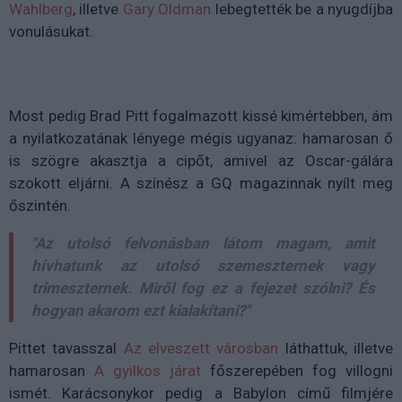
Wahlberg
, illetve
Gary Oldman
lebegtették be a nyugdíjba
vonulásukat.
Most pedig Brad Pitt fogalmazott kissé kimértebben, ám
a nyilatkozatának lényege mégis ugyanaz: hamarosan ő
is szögre akasztja a cipőt, amivel az Oscar-gálára
szokott eljárni. A színész a GQ magazinnak nyílt meg
őszintén.
"Az utolsó felvonásban látom magam, amit
hívhatunk az utolsó szemeszternek vagy
trimeszternek. Miről fog ez a fejezet szólni? És
hogyan akarom ezt kialakítani?"
Pittet tavasszal
Az elveszett városban
láthattuk, illetve
hamarosan
A gyilkos járat
főszerepében fog villogni
ismét. Karácsonykor pedig a Babylon című filmjére