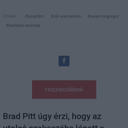
Címkék:
#lucasfilm
#obi-wan kenobi
#ewan mcgregor
#kathleen kennedy
Hozzászólások
Brad Pitt úgy érzi, hogy az