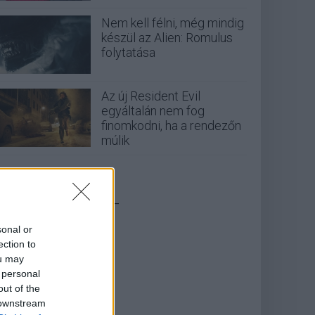
Nem kell félni, még mindig
készül az Alien: Romulus
folytatása
Az új Resident Evil
egyáltalán nem fog
finomkodni, ha a rendezőn
múlik
_
sonal or
ection to
ou may
 personal
out of the
 downstream