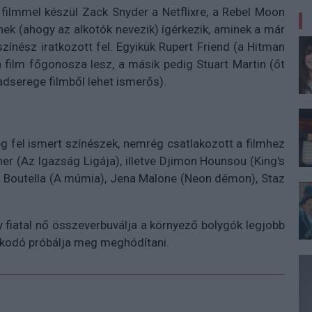
 filmmel készül Zack Snyder a Netflixre, a Rebel Moon
nek (ahogy az alkotók nevezik) ígérkezik, aminek a már
zínész iratkozott fel. Egyikük Rupert Friend (a Hitman
a film főgonosza lesz, a másik pedig Stuart Martin (őt
hadserege filmből lehet ismerős).
 fel ismert színészek, nemrég csatlakozott a filmhez
r (Az Igazság Ligája), illetve Djimon Hounsou (King's
ia Boutella (A múmia), Jena Malone (Neon démon), Staz
y fiatal nő összeverbuválja a környező bolygók legjobb
alkodó próbálja meg meghódítani.