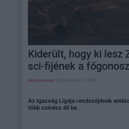
Kiderült, hogy ki les
sci-fijének a főgonos
Kátai Levente
|
2022 március 3. 08:00
Az Igazság Ligája rendezőjének ambic
több színész áll be.