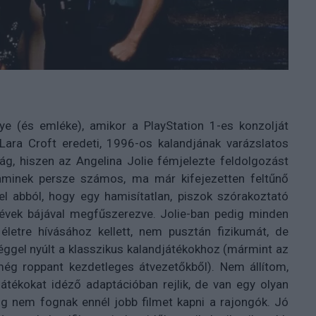
nye (és emléke), amikor a PlayStation 1-es konzolját
Lara Croft eredeti, 1996-os kalandjának varázslatos
ág, hiszen az Angelina Jolie fémjelezte feldolgozást
aminek persze számos, ma már kifejezetten feltűnő
 abból, hogy egy hamisítatlan, piszok szórakoztató
évek bájával megfűszerezve. Jolie-ban pedig minden
életre hívásához kellett, nem pusztán fizikumát, de
séggel nyúlt a klasszikus kalandjátékokhoz (mármint az
még roppant kezdetleges átvezetőkből). Nem állítom,
átékokat idéző adaptációban rejlik, de van egy olyan
g nem fognak ennél jobb filmet kapni a rajongók. Jó