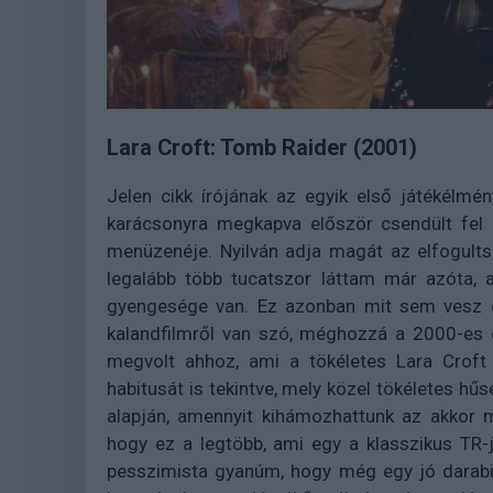
Lara Croft: Tomb Raider (2001)
Jelen cikk írójának az egyik első játékélmé
karácsonyra megkapva először csendült fel 
menüzenéje. Nyilván adja magát az elfogults
legalább több tucatszor láttam már azóta, 
gyengesége van. Ez azonban mit sem vesz el
kalandfilmről van szó, méghozzá a 2000-es 
megvolt ahhoz, ami a tökéletes Lara Croft 
habitusát is tekintve, mely közel tökéletes hű
alapján, amennyit kihámozhattunk az akkor 
hogy ez a legtöbb, ami egy a klasszikus TR-j
pesszimista gyanúm, hogy még egy jó darabi