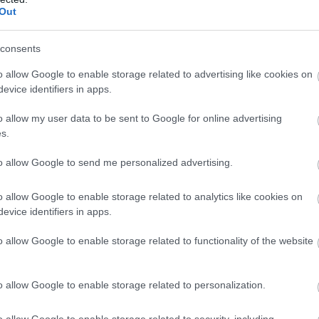
Out
gy rossz ómennek is betudható így utólag, ugyanis az
bbnál-rosszabb, sok esetben kifejezetten pocsék
consents
tel pedig, ha ugyan akadt is, tényleg csak szökőévente.
e magabiztos felszállóágnak lehettünk a szemtanúi a
o allow Google to enable storage related to advertising like cookies on
tük összeszedni szeretett játékaink legvállalhatóbb,
evice identifiers in apps.
lős adaptációit. Kronológiai sorrendben pedig vegyük is
o allow my user data to be sent to Google for online advertising
szánni nagyjából 2 órát az időnkből.
s.
to allow Google to send me personalized advertising.
o allow Google to enable storage related to analytics like cookies on
evice identifiers in apps.
, hogy milyen szintű engedékenységre számíthattok a
l Kombat egy hamisítatlan, olykor minősíthetetlenül
o allow Google to enable storage related to functionality of the website
 jót tett az idő múlása. A brutalitásáról és ördögien
átékszéria szellemiségéhez egész jól illeszkedő film
o allow Google to enable storage related to personalization.
Ebben persze nagy szerepe van annak a gagyi bájnak,
ményt, de azt szerintem nem vitathatjuk el Paul W.S.
o allow Google to enable storage related to security, including