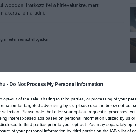
 Puliwoodon. Iratkozz fel a hírlevelünkre, mert
em akarsz lemaradni.
gismertem és azt elfogadom.
hu -
Do Not Process My Personal Information
 moon
#zack snyder
#netflix
#charlie hunnam
to opt-out of the sale, sharing to third parties, or processing of your per
formation for targeted advertising by us, please use the below opt-out s
r selection. Please note that after your opt-out request is processed y
eing interest-based ads based on personal information utilized by us or
disclosed to third parties prior to your opt-out. You may separately opt-
losure of your personal information by third parties on the IAB’s list of