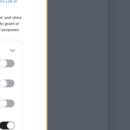
B’s List of
er and store
to grant or
ed purposes