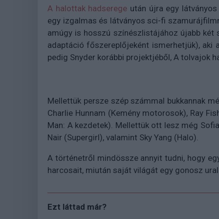
A halottak hadserege
után újra egy látványos
egy izgalmas és látványos sci-fi szamurájfilm
amúgy is hosszú színészlistájához újabb két s
adaptáció főszereplőjeként ismerhetjük), aki 
pedig Snyder korábbi projektjéből, A tolvajok 
Mellettük persze szép számmal bukkannak még
Charlie Hunnam (Kemény motorosok), Ray Fishe
Man: A kezdetek). Mellettük ott lesz még Sof
Nair (Supergirl), valamint Sky Yang (Halo).
A történetről mindössze annyit tudni, hogy eg
harcosait, miután saját világát egy gonosz ur
Ezt láttad már?