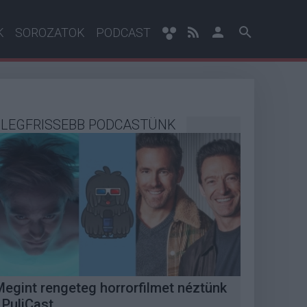
K
SOROZATOK
PODCAST
LEGFRISSEBB PODCASTÜNK
Megint rengeteg horrorfilmet néztünk
 PuliCast