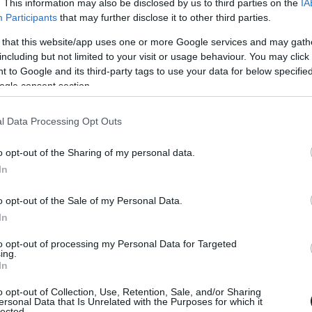
. This information may also be disclosed by us to third parties on the
IA
Tetszik
Participants
that may further disclose it to other third parties.
 that this website/app uses one or more Google services and may gath
including but not limited to your visit or usage behaviour. You may click 
 to Google and its third-party tags to use your data for below specifi
zászólások
ogle consent section.
l Data Processing Opt Outs
ami vállalható lett
o opt-out of the Sharing of my personal data.
In
o opt-out of the Sale of my Personal Data.
In
kadaptáció-terméséből.
to opt-out of processing my Personal Data for Targeted
ing.
In
elkészült az első élőszereplős videójáték-adaptáció,
o opt-out of Collection, Use, Retention, Sale, and/or Sharing
ersonal Data that Is Unrelated with the Purposes for which it
dő Super Mario tesók kalandjait vitte vászonra. Sok
lected.