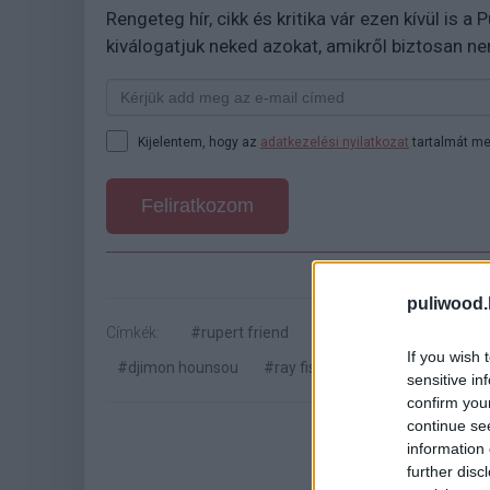
Rengeteg hír, cikk és kritika vár ezen kívül is a
kiválogatjuk neked azokat, amikről biztosan n
Kijelentem, hogy az
adatkezelési nyilatkozat
tartalmát me
Feliratkozom
puliwood.
Címkék:
#rupert friend
#stuart martin
#rebel
If you wish 
#djimon hounsou
#ray fisher
#doona bae
sensitive in
confirm you
continue se
information 
further disc