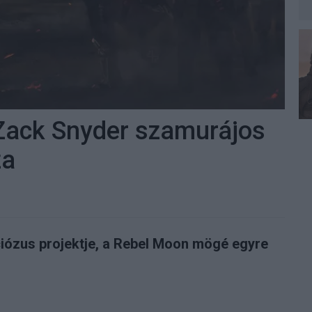
z Zack Snyder szamurájos
za
iózus projektje, a Rebel Moon mögé egyre