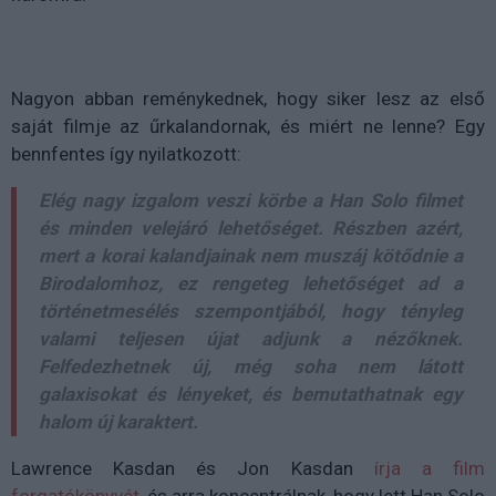
Nagyon abban reménykednek, hogy siker lesz az első
saját filmje az űrkalandornak, és miért ne lenne? Egy
bennfentes így nyilatkozott:
Elég nagy izgalom veszi körbe a Han Solo filmet
és minden velejáró lehetőséget. Részben azért,
mert a korai kalandjainak nem muszáj kötődnie a
Birodalomhoz, ez rengeteg lehetőséget ad a
történetmesélés szempontjából, hogy tényleg
valami teljesen újat adjunk a nézőknek.
Felfedezhetnek új, még soha nem látott
galaxisokat és lényeket, és bemutathatnak egy
halom új karaktert.
Lawrence Kasdan és Jon Kasdan
írja a film