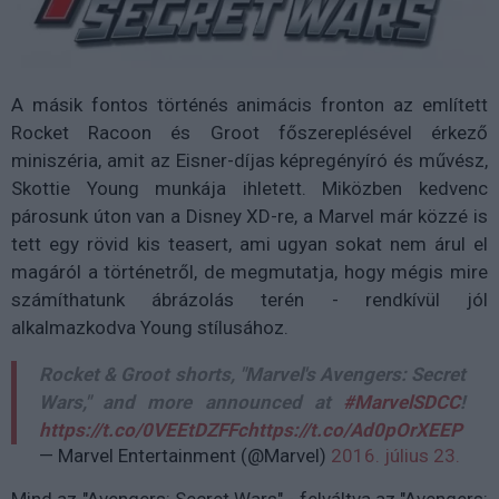
A másik fontos történés animácis fronton az említett
Rocket Racoon és Groot főszereplésével érkező
miniszéria, amit az Eisner-díjas képregényíró és művész,
Skottie Young munkája ihletett. Miközben kedvenc
párosunk úton van a Disney XD-re, a Marvel már közzé is
tett egy rövid kis teasert, ami ugyan sokat nem árul el
magáról a történetről, de megmutatja, hogy mégis mire
számíthatunk ábrázolás terén - rendkívül jól
alkalmazkodva Young stílusához.
Rocket & Groot shorts, "Marvel's Avengers: Secret
Wars," and more announced at
#MarvelSDCC
!
https://t.co/0VEEtDZFFc
https://t.co/Ad0pOrXEEP
— Marvel Entertainment (@Marvel)
2016. július 23.