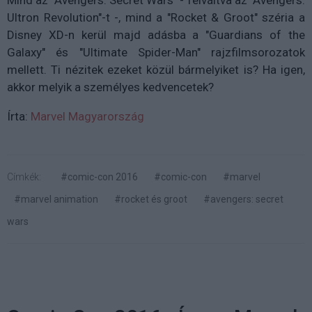
Mind az "Avengers: Secret Wars" - felváltva az "Avengers:
Ultron Revolution"-t -, mind a "Rocket & Groot" széria a
Disney XD-n kerül majd adásba a "Guardians of the
Galaxy" és "Ultimate Spider-Man" rajzfilmsorozatok
mellett. Ti nézitek ezeket közül bármelyiket is? Ha igen,
akkor melyik a személyes kedvencetek?
Írta:
Marvel Magyarország
Címkék:
#comic-con 2016
#comic-con
#marvel
#marvel animation
#rocket és groot
#avengers: secret
wars