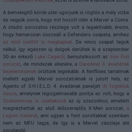
A bemelegítő körök után ugorjunk is rögtön a mély vízbe
és vegyük sorra, hogy mit hozott idén a Marvel a Conra.
A stúdió sorozatos részlege volt a legaktívabb, érezni,
hogy hamarosan összeáll a Defenders csapata, amihez
az első ízelítőt is megkaptuk
. De nincs csapat tagok
nélkül, így egészen új dolgok derültek ki a szeptember
30-án érkező
Luke Cageről
, bemutatkozott az
Iron Fist
sorozat
, de mindezek ellenére, a
Daredevil 3. évadának
bejelentésének
örültünk leginkább. A Netflixes tartalmak
mellett egyéb Marvel sorozatoknak is jutott hely, az
Agents of S.H.I.E.L.D. 4. évadának paneljét
itt foglaltuk
össze
, amelynek legizgalmasabb pontja az volt, hogy a
Szellemlovas is csatlakozik
az új szezonhoz, emellett
megnézhettük az első élőszereplős X-Men sorozat,
a
Legion trailerét
, ami ugyan a fent soroltakkal szemben
nem az MFU tagja, de így is a Marvel zászlaja alá
sorolandó.