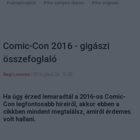
#vámpírnaplók
#the vampire diaries
#the originals
Comic-Con 2016 - gigászi
összefoglaló
Bagi Levente
|
2016 július 26. 15:00
Ha úgy érzed lemaradtál a 2016-os Comic-
Con legfontosabb híreiről, akkor ebben a
cikkben mindent megtalálsz, amiről érdemes
volt hallani.