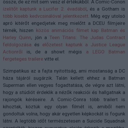
össze, de ez mit sem vesz el értékükből. A Comic-Conon
ízelítőt kaptunk a Lucifer 2. évadából
, és a Gotham is
több kisebb kedvcsinálóval jelentkezett
. Még egy utolsó
apró kitérőt engedjetek meg mielőtt a DCEU filmjeire
térnék, hiszen
közös animációs filmet kap Batman és
Harley Quinn
, jön a
Teen Titans: The Judas Contract
feldolgozása
és
előzetest kaptunk a Justice League
Actionről
is, de a showt mégis
a LEGO Batman
fergeteges trailere
vitte el.
Szimpatikus az a fajta nyitottság, ami mostanság a DC
háza tájáról sugárzik. Talán kellett ehhez a Batman
Superman ellen vegyes fogadtatása, de végre azt látni,
hogy a stúdiót érdeklik a nézők reakciói és hallgatnak a
rajongók kéréseire. A Comic-Conra több trailert is
kihoztak, köztük egy olyan filmét is, amiből nem
gondoltuk volna, hogy akár egyetlen képkockát is fogunk
látni. A legtöbb időt természetesen a Suicide Squadnak