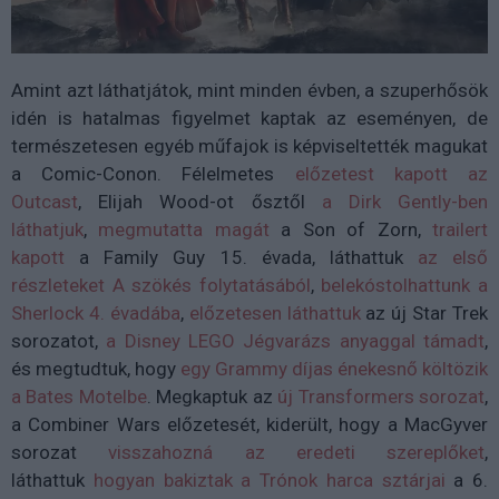
Amint azt láthatjátok, mint minden évben, a szuperhősök
idén is hatalmas figyelmet kaptak az eseményen, de
természetesen egyéb műfajok is képviseltették magukat
a Comic-Conon. Félelmetes
előzetest kapott az
Outcast
, Elijah Wood-ot ősztől
a Dirk Gently-ben
láthatjuk
,
megmutatta magát
a Son of Zorn,
trailert
kapott
a Family Guy 15. évada, láthattuk
az első
részleteket A szökés folytatásából
,
belekóstolhattunk a
Sherlock 4. évadáb
a
,
előzetesen láthattuk
az új Star Trek
sorozatot,
a Disney LEGO Jégvarázs anyaggal támadt
,
és megtudtuk, hogy
egy Grammy díjas énekesnő költözik
a Bates Motelbe
. Megkaptuk az
új Transformers sorozat
,
a Combiner Wars előzetesét, kiderült, hogy a MacGyver
sorozat
visszahozná az eredeti szereplőket
,
láthattuk
hogyan bakiztak a Trónok harca sztárjai
a 6.