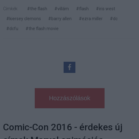
Címkék:
#the flash
#villám
#flash
#iris west
#kiersey clemons
#barry allen
#ezra miller
#dc
#dcfu
#the flash movie
Hozzászólások
Comic-Con 2016 - érdekes új