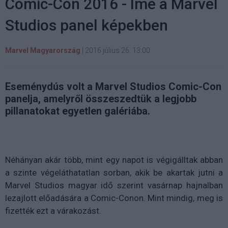
Comic-Con 2016 - Íme a Marvel
Studios panel képekben
Marvel Magyarország
|
2016 július 26. 13:00
Eseménydús volt a Marvel Studios Comic-Con
panelja, amelyről összeszedtük a legjobb
pillanatokat egyetlen galériába.
Néhányan akár több, mint egy napot is végigálltak abban
a szinte végeláthatatlan sorban, akik be akartak jutni a
Marvel Studios magyar idő szerint vasárnap hajnalban
lezajlott előadására a Comic-Conon. Mint mindig, meg is
fizették ezt a várakozást.