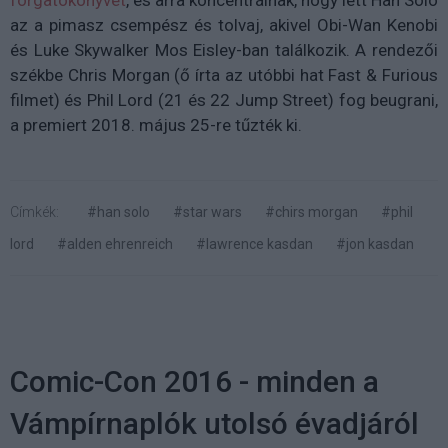
forgatókönyvét
, és arra koncentrálnak, hogy lett Han Solo
az a pimasz csempész és tolvaj, akivel Obi-Wan Kenobi
és Luke Skywalker Mos Eisley-ban találkozik. A rendezői
székbe Chris Morgan (ő írta az utóbbi hat Fast & Furious
filmet) és Phil Lord (21 és 22 Jump Street) fog beugrani,
a premiert 2018. május 25-re tűzték ki.
Címkék:
#han solo
#star wars
#chirs morgan
#phil
lord
#alden ehrenreich
#lawrence kasdan
#jon kasdan
Comic-Con 2016 - minden a
Vámpírnaplók utolsó évadjáról