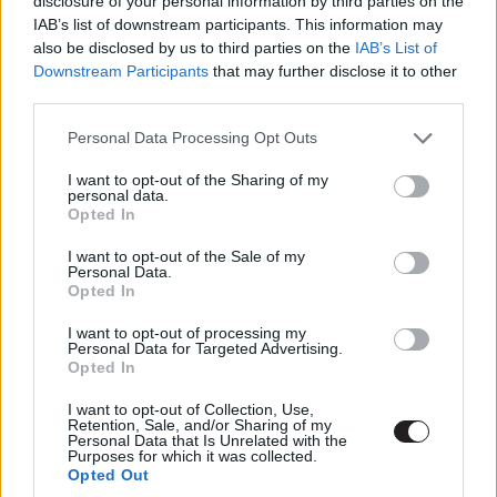
disclosure of your personal information by third parties on the
is, ha idén csak 16 részt kaptak a történetre. Julie Plec,
IAB’s list of downstream participants. This information may
Kevin Williamson, Ian Somerhalder, Paul Wesley, Michael
also be disclosed by us to third parties on the
IAB’s List of
Downstream Participants
that may further disclose it to other
Malarkey, Kat Graham és a többiek főleg arról beszéltek
third parties.
mire számíthatunk az utolsó évadban:
Please note that this website/app uses one or more Google
Personal Data Processing Opt Outs
services and may gather and store information including but
not limited to your visit or usage behaviour. You may click to
I want to opt-out of the Sharing of my
personal data.
grant or deny consent to Google and its third-party tags to
- Vissza a kezdetekhez. Az első évadban szinte minden
Opted In
use your data for below specified purposes in below Google
részben meg kellett valamit ünnepelni, kicsit már röhejes
consent section.
I want to opt-out of the Sale of my
is volt, hogy egy városnak mennyi fontos eseménye van
Personal Data.
egy évben. Idén egy kicsit jobban visszatérnek az első
Opted In
évados hangulathoz, és megpróbálják kideríteni, hogy az
I want to opt-out of processing my
alapítók és a családok, hogy jutottak el oda, ahol mi az
Personal Data for Targeted Advertising.
Opted In
első évadban találkoztunk velük. Rengeteg felfedezni
való maradt még hátra és igyekeznek majd különböző
I want to opt-out of Collection, Use,
Retention, Sale, and/or Sharing of my
nézőpontokból bemutatni a történéseket.
Personal Data that Is Unrelated with the
Purposes for which it was collected.
- Visszahívták Kevin Williamsont (az első pár évad
Opted Out