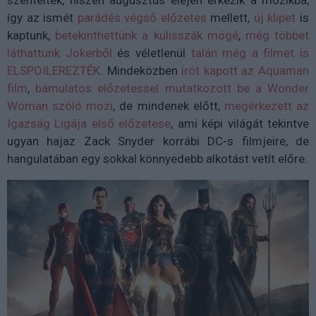
szentelték, hiszen augusztus elején érkezik a mozikba,
így az ismét
parádés végső előzetes
mellett,
új klipet
is
kaptunk,
betekinthettünk a kulisszák mögé
,
még többet
láthattunk Jokerből
és véletlenül
talán még a filmet is
ELSPOILEREZTÉK
. Mindeközben
írót kapott az Aquaman
film
,
bámulatos előzetessel mutatkozott be a Wonder
Woman szóló mozi
, de mindenek előtt,
megérkezett az
Igazság Ligája első előzetese
, ami képi világát tekintve
ugyan hajaz Zack Snyder korrábi DC-s filmjeire, de
hangulatában egy sokkal könnyedebb alkotást vetít előre.