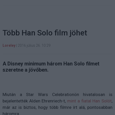
Több Han Solo film jöhet
Loreley
|
2016 július 26. 10:29
A Disney minimum három Han Solo filmet
szeretne a jövőben.
Miután a Star Wars Celebrationön hivatalosan is
bejelentették Alden Ehrenriech-t,
mint a fiatal Han Solót
,
már az is biztos, hogy több filmre írt alá, pontosabban
háromra.