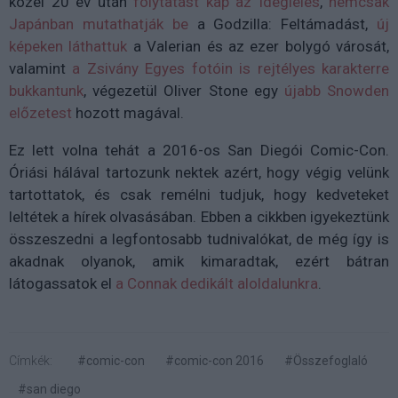
közel 20 év után
folytatást kap az Ideglelés
,
nemcsak
Japánban mutathatják be
a Godzilla: Feltámadást,
új
képeken láthattuk
a Valerian és az ezer bolygó városát,
valamint
a Zsivány Egyes fotóin is rejtélyes karakterre
bukkantunk
, végezetül Oliver Stone egy
újabb Snowden
előzetest
hozott magával.
Ez lett volna tehát a 2016-os San Diegói Comic-Con.
Óriási hálával tartozunk nektek azért, hogy végig velünk
tartottatok, és csak remélni tudjuk, hogy kedveteket
leltétek a hírek olvasásában. Ebben a cikkben igyekeztünk
összeszedni a legfontosabb tudnivalókat, de még így is
akadnak olyanok, amik kimaradtak, ezért bátran
látogassatok el
a Connak dedikált aloldalunkra
.
Címkék:
#comic-con
#comic-con 2016
#Összefoglaló
#san diego