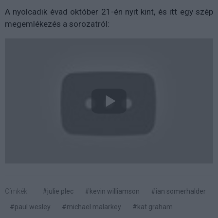
A nyolcadik évad október 21-én nyit kint, és itt egy szép
megemlékezés a sorozatról:
Címkék:
#julie plec
#kevin williamson
#ian somerhalder
#paul wesley
#michael malarkey
#kat graham