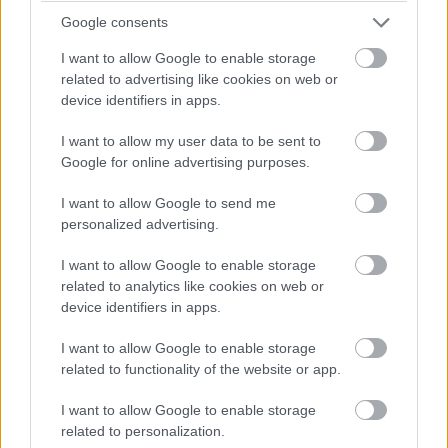
showrunnerje és a sorozat ötletgazdája), aki
Google consents
vendégíróként lesz jelen az utolsó szezonban, az
évadnyitó részben már segédkezett, és az évadzárót
I want to allow Google to enable storage
már közösen fogja írni Julie Pleckel.
related to advertising like cookies on web or
device identifiers in apps.
- Az évad mind a 16 része fontos lesz, nem lesznek
I want to allow my user data to be sent to
időhúzások és töltelék részek, minden egyes részlet
Google for online advertising purposes.
számítani fog a legvégén. Ezenkívül minden rész címe
egy sor lesz az első évadból.
I want to allow Google to send me
personalized advertising.
- Damon és Enzo egyaránt egy laza, nyugodt,
összeszedett, szuper vicces és sötét karakter, akik eddig
I want to allow Google to enable storage
related to analytics like cookies on web or
úgy éltek, ahogy nekik tetszett. Most, hogy
device identifiers in apps.
megfosztották őket a szabad akaratuktól és egy idegen
entitás parancsait kell követniük, olyan dolgokat kell
I want to allow Google to enable storage
megtenniük, amiket egyáltalán nem akarnak. Folyamatos
related to functionality of the website or app.
konfliktusban lesznek és megtapasztalják ennek a
I want to allow Google to enable storage
különös helyzetnek minden árnyoldalát.
related to personalization.