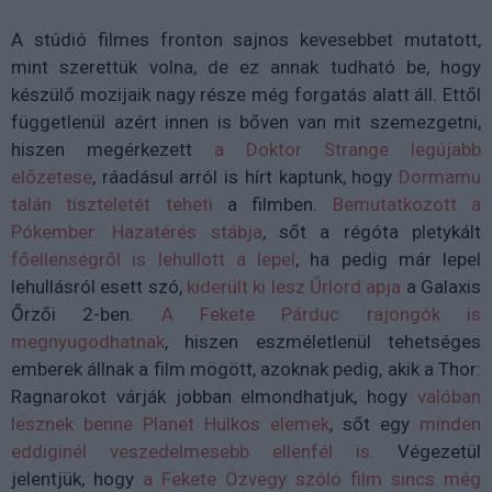
A stúdió filmes fronton sajnos kevesebbet mutatott,
mint szerettük volna, de ez annak tudható be, hogy
készülő mozijaik nagy része még forgatás alatt áll. Ettől
függetlenül azért innen is bőven van mit szemezgetni,
hiszen megérkezett
a Doktor Strange legújabb
előzetese
, ráadásul arról is hírt kaptunk, hogy
Dormamu
talán tiszteletét teheti
a filmben.
Bemutatkozott a
Pókember: Hazatérés stábja
, sőt a régóta pletykált
főellenségről is lehullott a lepel
, ha pedig már lepel
lehullásról esett szó,
kiderült ki lesz Űrlord apja
a Galaxis
Őrzői 2-ben.
A Fekete Párduc rajongók is
megnyugodhatnak
, hiszen eszméletlenül tehetséges
emberek állnak a film mögött, azoknak pedig, akik a Thor:
Ragnarokot várják jobban elmondhatjuk, hogy
valóban
lesznek benne Planet Hulkos elemek
, sőt egy
minden
eddiginél veszedelmesebb ellenfél is
. Végezetül
jelentjük, hogy
a Fekete Özvegy szóló film sincs még