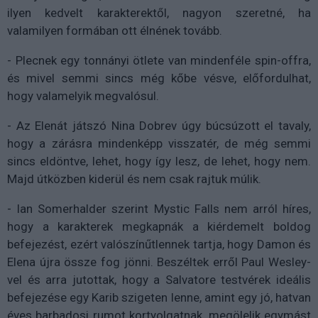
ilyen kedvelt karakterektől, nagyon szeretné, ha
valamilyen formában ott élnének tovább.
- Plecnek egy tonnányi ötlete van mindenféle spin-offra,
és mivel semmi sincs még kőbe vésve, előfordulhat,
hogy valamelyik megvalósul.
- Az Elenát játszó Nina Dobrev úgy búcsúzott el tavaly,
hogy a zárásra mindenképp visszatér, de még semmi
sincs eldöntve, lehet, hogy így lesz, de lehet, hogy nem.
Majd útközben kiderül és nem csak rajtuk múlik.
- Ian Somerhalder szerint Mystic Falls nem arról híres,
hogy a karakterek megkapnák a kiérdemelt boldog
befejezést, ezért valószínűtlennek tartja, hogy Damon és
Elena újra össze fog jönni. Beszéltek erről Paul Wesley-
vel és arra jutottak, hogy a Salvatore testvérek ideális
befejezése egy Karib szigeten lenne, amint egy jó, hatvan
éves barbadosi rumot kortyolgatnak, megölelik egymást