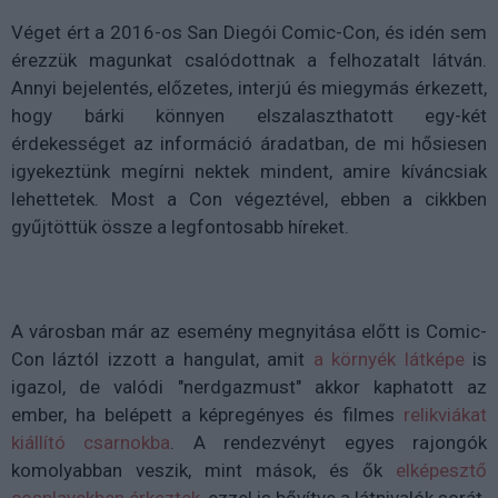
Véget ért a 2016-os San Diegói Comic-Con, és idén sem
érezzük magunkat csalódottnak a felhozatalt látván.
Annyi bejelentés, előzetes, interjú és miegymás érkezett,
hogy bárki könnyen elszalaszthatott egy-két
érdekességet az információ áradatban, de mi hősiesen
igyekeztünk megírni nektek mindent, amire kíváncsiak
lehettetek. Most a Con végeztével, ebben a cikkben
gyűjtöttük össze a legfontosabb híreket.
A városban már az esemény megnyitása előtt is Comic-
Con láztól izzott a hangulat, amit
a környék látképe
is
igazol, de valódi "nerdgazmust" akkor kaphatott az
ember, ha belépett a képregényes és filmes
relikviákat
kiállító csarnokba
. A rendezvényt egyes rajongók
komolyabban veszik, mint mások, és ők
elképesztő
cosplayekben érkezt
ek
, ezzel is bővítve a látnivalók sorát.