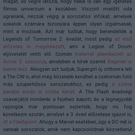
magát, és végre látszik, hogy nekik is van egy ígéretes
filmes univerzum a kezükben. Viszont mielőtt oda
ugranánk, nézzük végig a sorozatos infókat, amelyek
sokatok számára bizonyára éppen olyan izgalmasak,
mint a mozisak. Azt már tudtuk, hogy berendelték a
Legends of Tomorrow 2. évadát, most pedig
az első
előzetes is megérkezett
, ami a Legion of Doom
eljövetelét vetíti elő. Szintén
trailerrel jelentkezett az
Arrow 5. szezonja
, amelyben a hírek szerint
Ragman is
benne lesz
. Ahogyan azt tudjuk, Supergirl új otthonra lelt
a The CW-n, ahol még közelebb kerülhet a csatornán futó
más szuperhősös sorozatokhoz, ez pedig
a széria
panelje során is szóba került
. A The Flash évadvégi
csavarjától mindenki a fejéhez kapott, és a legnagyobb
rajongók már pontosan sejtették, hogy mi fog
következni ezután, amelyet a 3. évad előzetese igazol is,
itt a Flashpoint
. Ahogy a Marvel esetében, úgy a DC-nél is
vannak sorozatok, amik nem kapcsolódnak közvetlenül