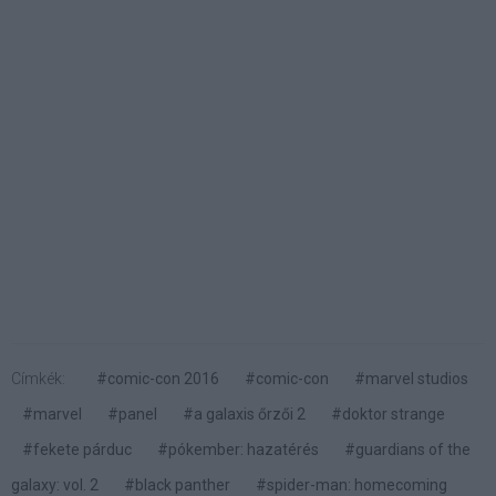
Címkék:
#comic-con 2016
#comic-con
#marvel studios
#marvel
#panel
#a galaxis őrzői 2
#doktor strange
#fekete párduc
#pókember: hazatérés
#guardians of the
galaxy: vol. 2
#black panther
#spider-man: homecoming