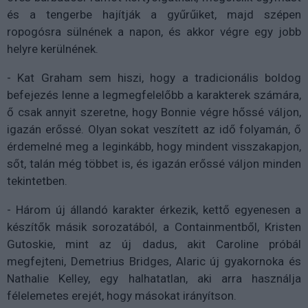
és a tengerbe hajítják a gyűrűiket, majd szépen
ropogósra sülnének a napon, és akkor végre egy jobb
helyre kerülnének.
- Kat Graham sem hiszi, hogy a tradicionális boldog
befejezés lenne a legmegfelelőbb a karakterek számára,
ő csak annyit szeretne, hogy Bonnie végre hőssé váljon,
igazán erőssé. Olyan sokat veszített az idő folyamán, ő
érdemelné meg a leginkább, hogy mindent visszakapjon,
sőt, talán még többet is, és igazán erőssé váljon minden
tekintetben.
- Három új állandó karakter érkezik, kettő egyenesen a
készítők másik sorozatából, a Containmentből, Kristen
Gutoskie, mint az új dadus, akit Caroline próbál
megfejteni, Demetrius Bridges, Alaric új gyakornoka és
Nathalie Kelley, egy halhatatlan, aki arra használja
félelemetes erejét, hogy másokat irányítson.