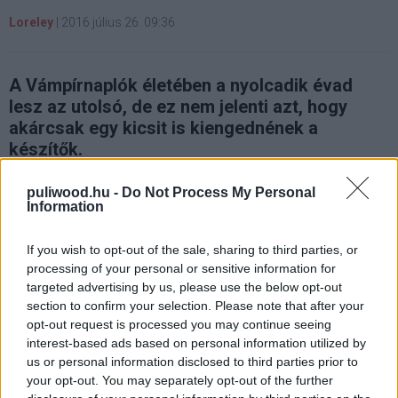
Loreley
|
2016 július 26. 09:36
A Vámpírnaplók életében a nyolcadik évad
lesz az utolsó, de ez nem jelenti azt, hogy
akárcsak egy kicsit is kiengednének a
készítők.
puliwood.hu -
Do Not Process My Personal
Information
A Vámpírnaplók stábja a Comic-Conon jelentette be,
If you wish to opt-out of the sale, sharing to third parties, or
hogy a nyolcadik évad egyben a befejező szezon is lesz
processing of your personal or sensitive information for
a sorozat történetében. Nagyon hálásak lehetnek, mert a
targeted advertising by us, please use the below opt-out
CW nem arról híres, hogy előre bejelenti a kaszát,
section to confirm your selection. Please note that after your
sokszor csak az évadzárók után szoktak dönteni, így
opt-out request is processed you may continue seeing
interest-based ads based on personal information utilized by
viszont tuti nem lesz bosszantó cliffhanger a végén és
us or personal information disclosed to third parties prior to
lesz egy kerek lezárás, ha minden igaz. A zárásról
your opt-out. You may separately opt-out of the further
annyira nem beszéltek, mert elég messze van, még akkor