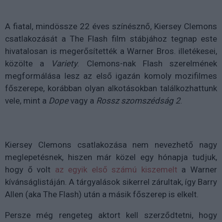
A fiatal, mindössze 22 éves színésznő, Kiersey Clemons
csatlakozását a The Flash film stábjához tegnap este
hivatalosan is megerősítették a Warner Bros. illetékesei,
közölte a
Variety
. Clemons-nak Flash szerelmének
megformálása lesz az első igazán komoly mozifilmes
főszerepe, korábban olyan alkotásokban találkozhattunk
vele, mint a
Dope
vagy a
Rossz szomszédság 2
.
Kiersey Clemons csatlakozása nem nevezhető nagy
meglepetésnek, hiszen már közel egy hónapja tudjuk,
hogy ő volt
az egyik első számú kiszemelt
a Warner
kívánságlistáján. A tárgyalások sikerrel zárultak, így Barry
Allen (aka The Flash) után a másik főszerep is elkelt.
Persze még rengeteg aktort kell szerződtetni, hogy