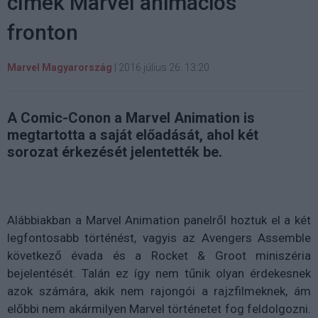
címek Marvel animációs
fronton
Marvel Magyarország
|
2016 július 26. 13:20
A Comic-Conon a Marvel Animation is
megtartotta a saját előadását, ahol két
sorozat érkezését jelentették be.
Alábbiakban a Marvel Animation panelről hoztuk el a két
legfontosabb történést, vagyis az Avengers Assemble
következő évada és a Rocket & Groot miniszéria
bejelentését. Talán ez így nem tűnik olyan érdekesnek
azok számára, akik nem rajongói a rajzfilmeknek, ám
előbbi nem akármilyen Marvel történetet fog feldolgozni.