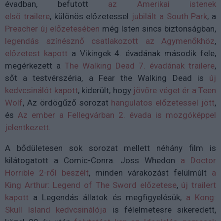
évadban, befutott
az Amerikai istenek
első trailere
, különös előzetessel
jubilált a South Park
, a
Preacher új előzetesében
még Isten sincs biztonságban,
legendás színésznő csatlakozott az Agymenőkhöz
,
előzetest kapott
a Vikingek 4. évadának második fele,
megérkezett a
The Walking Dead 7. évadának trailere
,
sőt a testvérszéria, a Fear the Walking Dead is
új
kedvcsinálót kapott
, kiderült, hogy
jövőre véget ér a Teen
Wolf
, Az ördögűző sorozat
hangulatos előzetessel
jött
,
és
Az ember a Fellegvárban 2. évada is mozgóképpel
jelentkezett
.
A bődületesen sok sorozat mellett néhány film is
kilátogatott a Comic-Conra. Joss Whedon
a Doctor
Horrible 2-ről beszélt
, minden várakozást felülmúlt
a
King Arthur: Legend of The Sword előzetese
,
új trailert
kapott
a Legendás állatok és megfigyelésük,
a Kong:
Skull Island kedvcsinálója
is félelmetesre sikeredett,