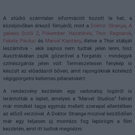
A stúdió számtalan információt hozott le hat, a
közeljövőben érkező filmjéről, mint a
Doktor Strange
,
A
galaxis őrzői 2
,
Pókember: Hazatérés
,
Thor: Ragnarok
,
Fekete Párduc
és
Marvel Kapitány
, illetve a Thor stábját
leszámítva - akik sajnos nem tudtak jelen lenni, hisz
Ausztráliában zajlik gőzerővel a forgatás - mindegyik
színészgárda jelen volt. Természetesen fénykép is
készült az előadásról bőven, amit rajongóknak kötelező
végigpörgetni kellemes pillanatokért:
A rendezvény kezdetén egy vadonatúj logóról is
lerántották a leplet, amelyen a "Marvel Studios" felirat
már mindkét tagja egymás mellett szerepel ellentétben
az előző verzióval. A Doktor Strange mozival kezdődően
már egy teljesen új montázs fog lepörögni a film
kezdetén, amit itt tudtok megnézni: