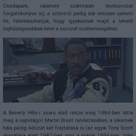
Csodapark, valamint számtalan tévésorozat
forgatókönyve is), a sztoriról pedig bár nincsen semmi
hír, feltételezhetjük, hogy igyekeznek majd a lehető
leghűségesebbek lenni a sorozat szellemiségéhez.
A Beverly Hills-i zsaru első része még 1984-ben látta
meg a napvilágot Martin Brest rendezésében, a sikernek
hála pedig készült két folytatása is (az egyik Tony Scott
dirigálása alatt 1987-ben, míg a másik 1994-ben John