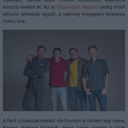
hosszú éveken át. Az új
főszereplő négyest
pedig most
először láthatjuk együtt, a nemrég megjelent hivatalos
fotón, íme:
A férfi színészek mellett női fronton is történt egy csere,
Kovács Patrícia figuráját, Sipos Linda óvónőt a Csak