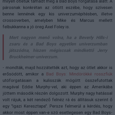
milyen ötletük támadt még a Bad Boys forgatása alatt. A
párosnak konkrétan az ötlött eszébe, hogy szívesen
benne lennének egy kis univerzumépítésben, illetve
crossoverben, amelyben Mike és Marcus mellett
felbukkanna a jó öreg Axel Foley is.
Mert nagyon menő volna, ha a Beverly Hills-i
zsaru és a Bad Boys egyetlen univerzumban
játszódna, hiszen mégiscsak mindkettő Jerry
Bruckheimer-univerzum.
- mondták, majd hozzátették azt, hogy az ötlet akkor is
erősödött, amikor a
Bad Boys: Mindörökké rosszfiúk
utóforgatásain a kulisszák mögött összefutottak
magával Eddie Murphy-vel, aki éppen az Amerikába
jöttem második részén dolgozott. Murphy nagy hatással
volt rájuk, a két rendező felnéz rá és állításuk szerint ő
egy "igazi Keresztapa". Persze felmerül a kérdés, hogy
akkor most éppen van-e szó esetlegesen egy Bad Boys-