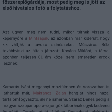
főszereplőgárdája, most pedig meg is jött az
első hivatalos fotó a folytatáshoz.
Azt ugyan még nem tudni, mikor térnek vissza a
képernyőre a
Mintaapák
, az azonban már kiderült, hogy
kik váltják a távozó színészeket. Mészáros Béla
továbbviszi az általa játszott Kovács Miklóst, a társai
azonban teljesen új, ám közel sem ismeretlen arcok
lesznek.
Kamarás Ivánt megannyi mozifilmben és sorozatban is
láthattuk már,
Makranczi Zalán
hangját nincs hazai
tartalomfogyasztó, aki ne ismerné, Száraz Dénes pedig a
magyar szappanopera-rajongók táborának egyik kedvenc
figuráját, Tamás atyát (Jóban Rosszban) alakította