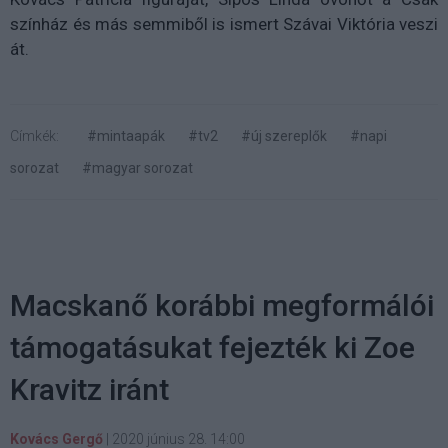
színház és más semmiből is ismert Szávai Viktória veszi
át.
Címkék:
#mintaapák
#tv2
#új szereplők
#napi
sorozat
#magyar sorozat
Macskanő korábbi megformálói
támogatásukat fejezték ki Zoe
Kravitz iránt
Kovács Gergő
|
2020 június 28. 14:00