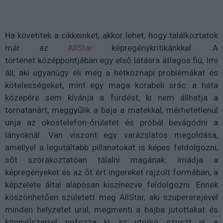
Ha követitek a cikkeinket, akkor lehet, hogy találkoztatok
már az
AllStar
képregénykritikánkkal. A
történet középpontjában egy első látásra átlagos fiú, Imi
áll, aki ugyanúgy éli meg a hétköznapi problémákat és
kötelességeket, mint egy maga korabeli srác: a háta
közepére sem kívánja a fürdést, ki nem állhatja a
tornatanárt, meggyűlik a baja a matekkal, mérhetetlenül
unja az okostelefon-őrületet és próbál bevágódni a
lányoknál. Van viszont egy varázslatos megoldása,
amellyel a legutáltabb pillanatokat is képes feldolgozni,
sőt szórakoztatóan tálalni magának: imádja a
képregényeket és az őt ért ingereket rajzolt formában, a
képzelete által alaposan kiszínezve feldolgozni. Ennek
köszönhetően született meg AllStar, aki szupererejével
minden helyzetet ural, megmenti a bajba jutottakat és
könnyűszerrel pofozza ki az utolsó szuszt is a