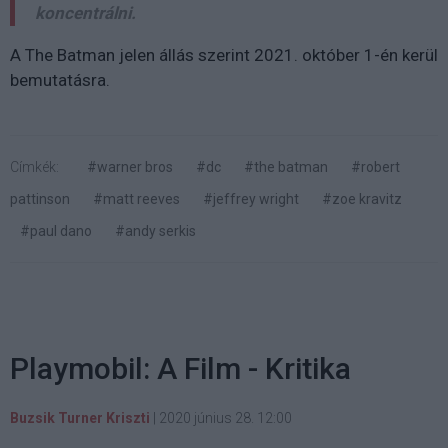
koncentrálni.
A The Batman jelen állás szerint 2021. október 1-én kerül
bemutatásra.
Címkék:
#warner bros
#dc
#the batman
#robert
pattinson
#matt reeves
#jeffrey wright
#zoe kravitz
#paul dano
#andy serkis
Playmobil: A Film - Kritika
Buzsik Turner Kriszti
|
2020 június 28. 12:00