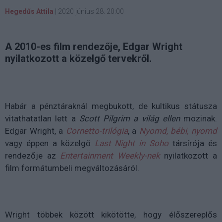
Hegedűs Attila
|
2020 június 28. 20:00
A 2010-es film rendezője, Edgar Wright
nyilatkozott a közelgő tervekről.
Habár a pénztáraknál megbukott, de kultikus státusza
vitathatatlan lett a
Scott Pilgrim a világ ellen
mozinak.
Edgar Wright, a
Cornetto-trilógia
, a
Nyomd, bébi, nyomd
vagy éppen a közelgő
Last Night in Soho
társírója és
rendezője az
Entertainment Weekly-nek
nyilatkozott a
film formátumbeli megváltozásáról.
Wright többek között kikötötte, hogy élőszereplős