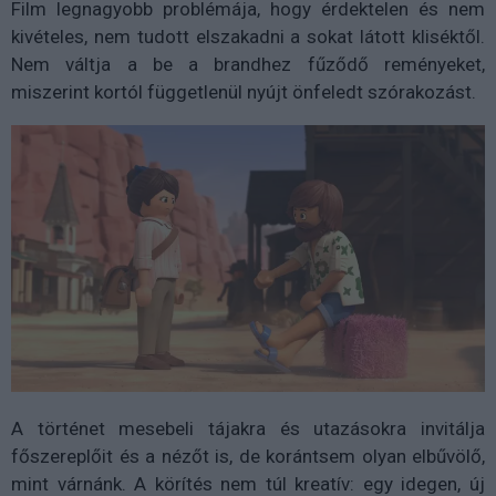
Film legnagyobb problémája, hogy érdektelen és nem
kivételes, nem tudott elszakadni a sokat látott kliséktől.
Nem váltja a be a brandhez fűződő reményeket,
miszerint kortól függetlenül nyújt önfeledt szórakozást.
A történet mesebeli tájakra és utazásokra invitálja
főszereplőit és a nézőt is, de korántsem olyan elbűvölő,
mint várnánk. A körítés nem túl kreatív: egy idegen, új