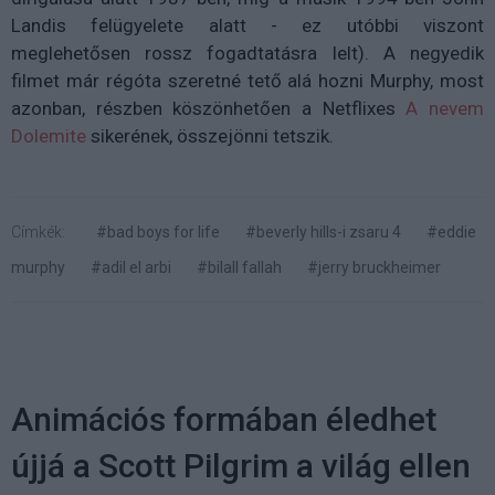
Landis felügyelete alatt - ez utóbbi viszont
meglehetősen rossz fogadtatásra lelt). A negyedik
filmet már régóta szeretné tető alá hozni Murphy, most
azonban, részben köszönhetően a Netflixes
A nevem
Dolemite
sikerének, összejönni tetszik.
Címkék:
#bad boys for life
#beverly hills-i zsaru 4
#eddie
murphy
#adil el arbi
#bilall fallah
#jerry bruckheimer
Animációs formában éledhet
újjá a Scott Pilgrim a világ ellen