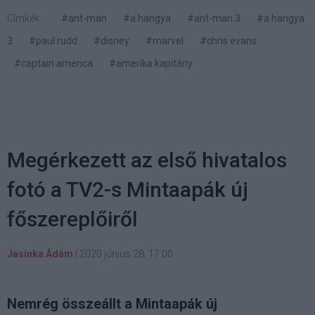
Címkék:
#ant-man
#a hangya
#ant-man 3
#a hangya
3
#paul rudd
#disney
#marvel
#chris evans
#captain america
#amerika kapitány
Megérkezett az első hivatalos
fotó a TV2-s Mintaapák új
főszereplőiről
Jasinka Ádám
|
2020 június 28. 17:00
Nemrég összeállt a Mintaapák új