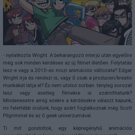
- nyilatkozta Wright. A beharangozó interjú után egyelőre
még sok minden kérdéses az új filmet illetően. Folytatás
lesz-e vagy a 2010-es mozi animációs változata? Edgar
Wright írja és rendezi is, vagy ő csak a produceri/kreatív
munkákat látja el? És nem utolsó sorban: tényleg sorozat
lesz vagy esetleg filmekre is számíthatunk?
Mindenesetre amíg ezekre a kérdésekre választ kapunk,
mi felettébb örülünk, hogy azért foglalkoznak még Scott
Pilgrimmel és az ő geek univerzumával.
Ti mit gondoltok, egy képregényhű animációs