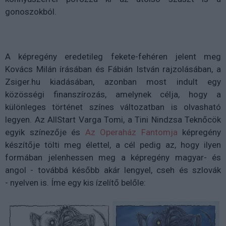
gonoszokból.
A képregény eredetileg fekete-fehéren jelent meg
Kovács Milán írásában és Fábián István rajzolásában, a
Zsiger.hu kiadásában, azonban most indult egy
közösségi finanszírozás, amelynek célja, hogy a
különleges történet színes változatban is olvasható
legyen. Az AllStart Varga Tomi, a Tini Nindzsa Teknőcök
egyik színezője és
Az Operaház Fantomja
képregény
készítője tölti meg élettel, a cél pedig az, hogy ilyen
formában jelenhessen meg a képregény magyar- és
angol - továbbá később akár lengyel, cseh és szlovák
- nyelven is. Íme egy kis ízelítő belőle: