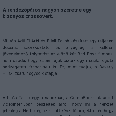
A rendezőpáros nagyon szeretne egy
bizonyos crossovert.
Miután Adil El Arbi és Bilall Fallah készített egy teljesen
decens, szórakoztató és anyagilag is kellően
jövedelmező folytatást az előző két Bad Boys-filmhez,
nem csoda, hogy aztán rájuk bíztak egy másik, régóta
pedzegetett franchise-t is. Ez, mint tudjuk, a Beverly
Hills-i zsaru negyedik etapja.
Arbi és Fallah egy a napokban, a ComicBook-nak adott
videóinterjúban beszéltek arról, hogy mi a helyzet
jelenleg a Netflix égisze alatt készülő projekttel és hogy