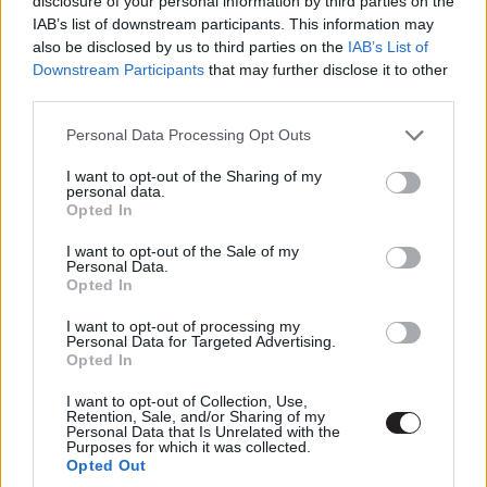
disclosure of your personal information by third parties on the
IAB’s list of downstream participants. This information may
also be disclosed by us to third parties on the
IAB’s List of
Downstream Participants
that may further disclose it to other
Bár idehaza enyhülni látszik a koronavírus, a világ többi
third parties.
részén (köztük Amerikában) sajnos továbbra is tombol a
járvány, ez pedig egyre inkább kezdi megpecsételni nem
Please note that this website/app uses one or more Google
Personal Data Processing Opt Outs
services and may gather and store information including but
csak az idei év mozitermését, de a
következő évét
is,
not limited to your visit or usage behaviour. You may click to
I want to opt-out of the Sharing of my
hiszen rengeteg
forgatás állt le
az elmúlt hónapokban, és
personal data.
grant or deny consent to Google and its third-party tags to
egyelőre nem látni, hogy mikor indulhatnak újra a
Opted In
use your data for below specified purposes in below Google
munkálatok.
consent section.
I want to opt-out of the Sale of my
Personal Data.
Opted In
I want to opt-out of processing my
Emiatt igyekeznek a munka nélkül maradt színészek
Personal Data for Targeted Advertising.
Opted In
ilyen-olyan módon elfoglalni magukat. Nemrég
például Chris Evans
beszélgetett el
a Variety magazin
I want to opt-out of Collection, Use,
Retention, Sale, and/or Sharing of my
nevében
Paul Rudd-dal, amelyben a Hangyát megformáló
Personal Data that Is Unrelated with the
Purposes for which it was collected.
színész többek között azt is elárulta, hogy bizony néhány
Opted Out
ember eleinte kinevette és viccesnek találta a tényt, hogy