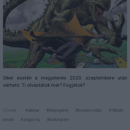
Siker esetén a megjelenés 2020. szeptembere után
várható. Ti olvastátok már? Fogjátok?
Címkék:
#allstar
#képregény
#kovács milán
#fábián
istván
#zsiger.hu
#kickstarter