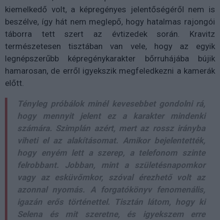
kiemelkedő volt, a képregényes jelentőségéről nem is
beszélve, így hát nem meglepő, hogy hatalmas rajongói
táborra tett szert az évtizedek során. Kravitz
természetesen tisztában van vele, hogy az egyik
legnépszerűbb képregénykarakter bőrruhájába bújik
hamarosan, de erről igyekszik megfeledkezni a kamerák
előtt.
Tényleg próbálok minél kevesebbet gondolni rá,
hogy mennyit jelent ez a karakter mindenki
számára. Szimplán azért, mert az rossz irányba
viheti el az alakításomat. Amikor bejelentették,
hogy enyém lett a szerep, a telefonom szinte
felrobbant. Jobban, mint a születésnapomkor
vagy az esküvőmkor, szóval érezhető volt az
azonnal nyomás. A forgatókönyv fenomenális,
igazán erős történettel. Tisztán látom, hogy ki
Selena és mit szeretne, és igyekszem erre