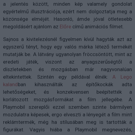
a jelentés között, minden kép valamely gondolat
egyértelmű illusztrációja, ezért nem dolgoztatja meg a
közönsége elméjét. Hasonló, ámde jóval ötletesebb
megoldásért ajánlom az
Előre
című animációs filmet.
Sajnos a kivitelezésnél figyelmen kívül hagyták azt az
egyszerű tényt, hogy egy valós márka létező termékét
mutatják be. A látvány ugyanolyan fröccsöntött, mint az
eredeti játék, viszont az anyagszerűségtől a
díszletekben és mozgásban már nagyvonalúan
eltekintettek. Szintén egy példával élnék:
A Lego
kaland
ban kihasználták az építőkockák adta
lehetőségeket, és konzekvensen beépítették a
korlátozott mozgásformákat a film jellegébe. A
Playmobil szereplői ezzel szemben szinte bármilyen
mozdulatra képesek, ergo elveszti a lényegét a film mint
reklámtermék, még ha stílusában meg is tartották a
figurákat. Vagyis hiába a Playmobil megnevezés,