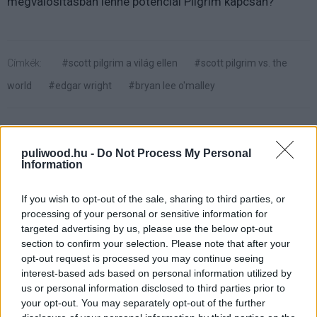
megvalósításban lenne potenciál Pilgrim kapcsán?
Címkék:
#scott pilgrim a világ ellen
#scott pilgrim vs. the
world
#edgar wright
#bryan lee o'malley
puliwood.hu -
Do Not Process My Personal
Information
Paul Ruddot eleinte kinevették
If you wish to opt-out of the sale, sharing to third parties, or
Hangya szerepe miatt
processing of your personal or sensitive information for
targeted advertising by us, please use the below opt-out
section to confirm your selection. Please note that after your
Milány Botond
|
2020 június 29. 08:00
opt-out request is processed you may continue seeing
interest-based ads based on personal information utilized by
us or personal information disclosed to third parties prior to
De az nevet, aki utoljára nevet.
your opt-out. You may separately opt-out of the further