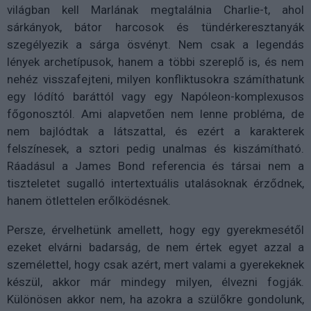
világban kell Marlának megtalálnia Charlie-t, ahol
sárkányok, bátor harcosok és tündérkeresztanyák
szegélyezik a sárga ösvényt. Nem csak a legendás
lények archetípusok, hanem a többi szereplő is, és nem
nehéz visszafejteni, milyen konfliktusokra számíthatunk
egy lódító baráttól vagy egy Napóleon-komplexusos
főgonosztól. Ami alapvetően nem lenne probléma, de
nem bajlódtak a látszattal, és ezért a karakterek
felszínesek, a sztori pedig unalmas és kiszámítható.
Ráadásul a James Bond referencia és társai nem a
tiszteletet sugalló intertextuális utalásoknak érződnek,
hanem ötlettelen erőlködésnek.
Persze, érvelhetünk amellett, hogy egy gyerekmesétől
ezeket elvárni badarság, de nem értek egyet azzal a
személettel, hogy csak azért, mert valami a gyerekeknek
készül, akkor már mindegy milyen, élvezni fogják.
Különösen akkor nem, ha azokra a szülőkre gondolunk,