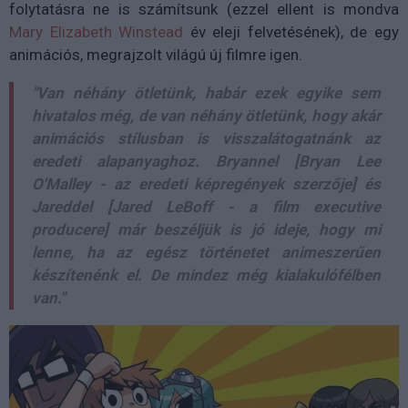
folytatásra ne is számítsunk (ezzel ellent is mondva
Mary Elizabeth Winstead
év eleji felvetésének), de egy
animációs, megrajzolt világú új filmre igen.
"Van néhány ötletünk, habár ezek egyike sem
hivatalos még, de van néhány ötletünk, hogy akár
animációs stílusban is visszalátogatnánk az
eredeti alapanyaghoz. Bryannel [Bryan Lee
O'Malley - az eredeti képregények szerzője] és
Jareddel [Jared LeBoff - a film executive
producere] már beszéljük is jó ideje, hogy mi
lenne, ha az egész történetet animeszerűen
készítenénk el. De mindez még kialakulófélben
van."