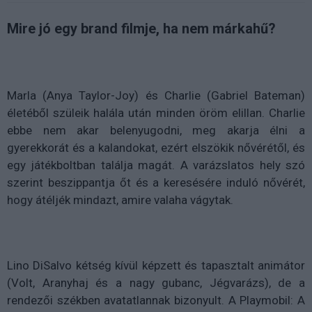
Mire jó egy brand filmje, ha nem márkahű?
Marla (Anya Taylor-Joy) és Charlie (Gabriel Bateman)
életéből szüleik halála után minden öröm elillan. Charlie
ebbe nem akar belenyugodni, meg akarja élni a
gyerekkorát és a kalandokat, ezért elszökik nővérétől, és
egy játékboltban találja magát. A varázslatos hely szó
szerint beszippantja őt és a keresésére induló nővérét,
hogy átéljék mindazt, amire valaha vágytak.
Lino DiSalvo kétség kívül képzett és tapasztalt animátor
(Volt, Aranyhaj és a nagy gubanc, Jégvarázs), de a
rendezői székben avatatlannak bizonyult. A Playmobil: A