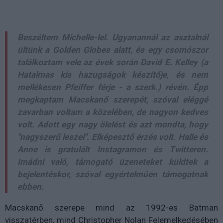
Beszéltem Michelle-lel. Ugyanannál az asztalnál
ültünk a Golden Globes alatt, és egy csomószor
találkoztam vele az évek során David E. Kelley (a
Hatalmas kis hazugságok készítője, és nem
mellékesen Pfeiffer férje - a szerk.) révén. Épp
megkaptam Macskanő szerepét, szóval eléggé
zavarban voltam a közelében, de nagyon kedves
volt. Adott egy nagy ölelést és azt mondta, hogy
"nagyszerű leszel". Elképesztő érzés volt. Halle és
Anne is gratulált Instagramon és Twitteren.
Imádni való, támogató üzeneteket küldtek a
bejelentéskor, szóval egyértelműen támogatnak
ebben.
Macskanő szerepe mind az 1992-es Batman
visszatérben, mind Christopher Nolan Felemelkedésében