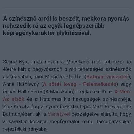
A színésznő arról is beszélt, mekkora nyomás
nehezedik rá az egyik legnépszerűbb
képregénykarakter alakításával.
Selina Kyle, más néven a Macskanő már többször is
életre kelt a nagyvásznon olyan tehetséges színésznők
alakításában, mint Michelle Pfeiffer (
Batman visszatér
),
Anne Hathaway (
A sötét lovag - Felemelkedés
) vagy
éppen Halle Berry (A Macskanő). Legközelebb az
X-Men:
Az elsők
és a Hatalmas kis hazugságok színésznője,
Zoe Kravitz fog a nyomdokaikba lépni Matt Reeves The
Batmanjében, aki a
Varietyvel
beszélgetve elárulta, hogy
a karakter korábbi megformálói mind támogatásukat
fejezték ki irányába.