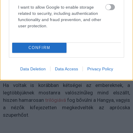
I want to allow Google to enable storage
related to security, including authentication
functionality and fraud prevention, and other
user protection.
CONFIRM
Data Deletion
Data Access
Privacy Policy
Ha voltak is korábban kétségei az embereknek, a
legtöbbjüknek mostanra valószínűleg mind elszállt,
hiszen hamarosan
trilógiává
fog bővülni a Hangya, vagyis
a nézők kifejezetten megkedvelték az aprócska
szuperhőst.