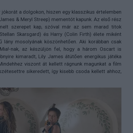
jókorát a dolgokon, hiszen egy klasszikus értelemben
ly James & Meryl Streep) mementót kapunk. Az első rész
emelt szerepet kap, szóval már az sem marad titok
tellan Skarsgard) és Harry (Colin Firth) élete miként
ű lány mosolyának köszönhetően. Aki korábban csak
ia!-nak, az készüljön fel, hogy a három Oscart is
bnyire kimaradt, Lily James átütően energikus játéka
 Mindehhez viszont át kellett rágnunk magunkat a film
zétesettre sikeredett, így kisebb csoda kellett ahhoz,