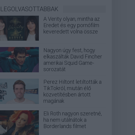
LEGOLVASOTTABBAK
A Verity olyan, mintha az
Eredet és egy pornófilm
keveredett volna össze
Nagyon úgy fest, hogy
elkaszálták David Fincher
amerikai Squid Game-
sorozatát
Perez Hiltont letiltották a
TikTokról, miután élő
közvetítésben ártott
magának
Eli Roth nagyon szeretné,
ha nem utálnátok a
Borderlands filmet