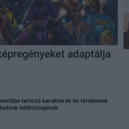
 képregényeket adaptálja
rworldbe tartozó karakterek és történetek
dhatóak hétköznapinak.