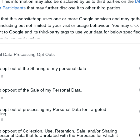
rekként. Everardo Gout rendezni is fog.
. This information may also be disclosed by us to third parties on the
IA
Participants
that may further disclose it to other third parties.
zülnek:
 that this website/app uses one or more Google services and may gath
including but not limited to your visit or usage behaviour. You may click 
zerint) legrosszabb diktátorához, King Morax-hoz ment
 to Google and its third-party tags to use your data for below specifi
ik a palotából, Emporiának és családjának minden áron
ogle consent section.
g, ha ez azzal is jár, hogy bolygóról bolygóra kell
atókönyvíró (Kingkiller Chronicle, Sierra Burgess is a
l Data Processing Opt Outs
onra. Producerekként Joe Roth és Jeff Kirschenbaum
engetik az útját.
o opt-out of the Sharing of my personal data.
In
k nap mint nap arra használja különleges képességeit,
 azzal hálálják meg, hogy titokban tartják különleges
o opt-out of the Sale of my Personal Data.
nt felborít, amikor az értesíti a médiát és Hucknak
In
nyvet Ted Melfi (Hidden Figures, St. Vincent) írja, míg
to opt-out of processing my Personal Data for Targeted
Jaffe végeznek.
ing.
In
 sci-fi univerzumban játszódó történetben Sharkey egy
o opt-out of Collection, Use, Retention, Sale, and/or Sharing
tt, rakétameghajtású jégkrémes kocsival kutatja fel a
ersonal Data that Is Unrelated with the Purposes for which it
ására élete legnagyobb fogását készül becserkészni. A
lected.