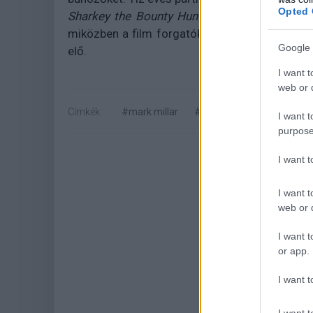
Opted 
Sharkey the Bounty Hunter
képregény jövőre 
miközben a film forgatókönyvét Michael Bacall
Google 
elő.
I want t
web or d
Címkék:
#mark millar
#millarworld
#netflix
I want t
purpose
I want 
I want t
web or d
I want t
or app.
Hoz
I want t
I want t