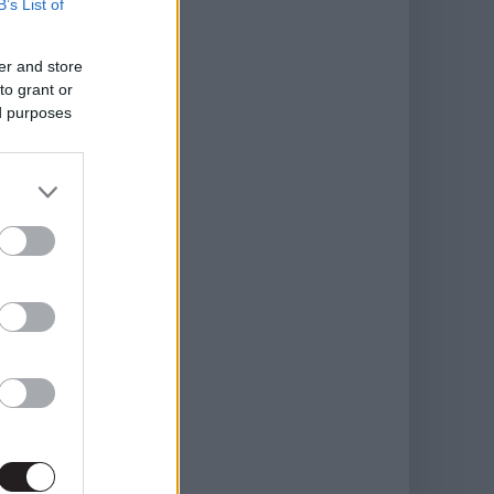
B’s List of
er and store
to grant or
ed purposes