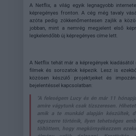
A Netflix, a világ egyik legnagyobb interne
képregényes fronton. A cég még tavaly vásá
azóta pedig zökkenőmentesen zajlik a köz
jobban, mint a nemrég megjelent első kép
legkelendőbb új képregényes címe lett.
A Netflix tehát már a képregények kiadásától 
filmek és sorozatok képezik. Lesz is ezekbő
közösen készülő projektjeiket és impozáns
bejelentéssel kapcsolatban:
"A feleségem Lucy és én már 11 hónapja
amire vágytunk csak tízszeresen. Hihetetl
amik a te munkád alapján készültek, 
egyszerre történik, ilyen tehetséges em
töltöttem, hogy megkörnyékezzem ezeket 