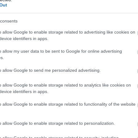
Out
jelenik meg a Millarworld és a Netflix gondozásában,
 (Scott Pilgrim vs. the World, 21 Jump Street) készíti
consents
o allow Google to enable storage related to advertising like cookies on
evice identifiers in apps.
#sorozat
#film
#képregény
o allow my user data to be sent to Google for online advertising
s.
to allow Google to send me personalized advertising.
o allow Google to enable storage related to analytics like cookies on
Tetszik
evice identifiers in apps.
o allow Google to enable storage related to functionality of the website
zászólások
o allow Google to enable storage related to personalization.
o allow Google to enable storage related to security, including