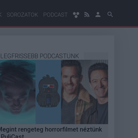
K
SOROZATOK
PODCAST
LEGFRISSEBB PODCASTÜNK
Megint rengeteg horrorfilmet néztünk
 PuliCast