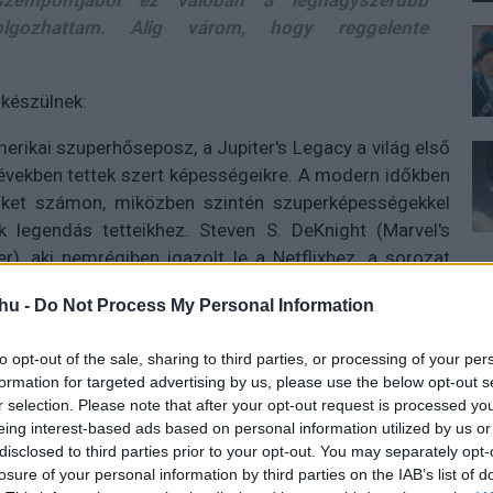
 szempontjából ez valóban a legnagyszerűbb
lgozhattam. Alig várom, hogy reggelente
 készülnek:
erikai szuperhőseposz, a Jupiter's Legacy a világ első
években tettek szert képességeikre. A modern időkben
k őket számon, miközben szintén szuperképességekkel
ik legendás tetteikhez. Steven S. DeKnight (Marvel's
r), aki nemrégiben igazolt le a Netflixhez, a sorozat
onaventura és Dan McDermott segédletével. DeKnight
hu -
Do Not Process My Personal Information
ol) sorozat egy 12 éves fiú életét mutatja be, aki
to opt-out of the sale, sharing to third parties, or processing of your per
formation for targeted advertising by us, please use the below opt-out s
 Krisztus. A vízből bort tud csinálni, a bénákat újra
r selection. Please note that after your opt-out request is processed y
képes feltámasztani! De hogyan fog megbirkózni az
eing interest-based ads based on personal information utilized by us or
ktus közepette? A sorozatot Everardo Gout (Marvel's
disclosed to third parties prior to your opt-out. You may separately opt-
n La Tierra) és Leopoldo Gout (Molly's Game, Instinct)
losure of your personal information by third parties on the IAB’s list of