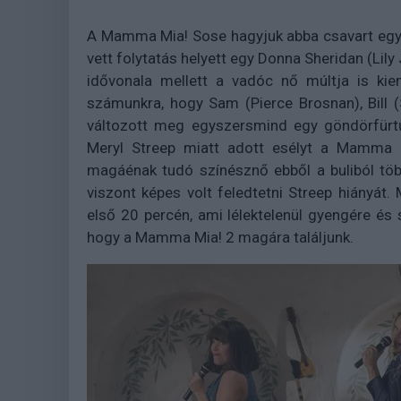
A Mamma Mia! Sose hagyjuk abba csavart egy 
vett folytatás helyett egy Donna Sheridan (Li
idővonala mellett a vadóc nő múltja is ki
számunkra, hogy Sam (Pierce Brosnan), Bill (S
változott meg egyszersmind egy göndörfürt
Meryl Streep miatt adott esélyt a Mamma M
magáénak tudó színésznő ebből a buliból töb
viszont képes volt feledtetni Streep hiányát.
első 20 percén, ami lélektelenül gyengére és s
hogy a Mamma Mia! 2 magára találjunk.