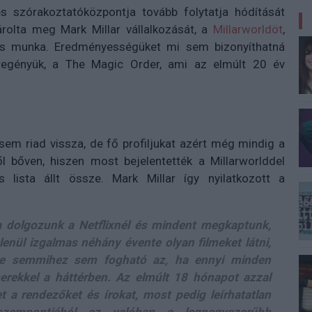
tes szórakoztatóközpontja tovább folytatja hódítását
rolta meg Mark Millar vállalkozását, a
Millarworldöt
,
ös munka. Eredményességüket mi sem bizonyíthatná
regényük, a The Magic Order, ami az elmúlt 20 év
sem riad vissza, de fő profiljukat azért még mindig a
l bőven, hiszen most bejelentették a Millarworlddel
 lista állt össze. Mark Millar így nyilatkozott a
 dolgozunk a Netflixnél és mindent megkaptunk,
enül izgalmas néhány évente olyan filmeket látni,
de semmihez sem fogható az, ha ennyi minden
berekkel a háttérben. Az elmúlt 18 hónapot azzal
a rendezőket és írokat, most pedig leírhatatlan