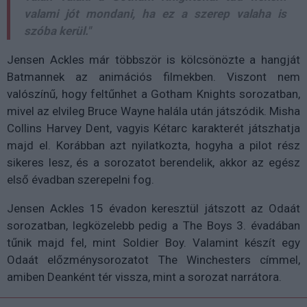
valami jót mondani, ha ez a szerep valaha is
szóba kerül."
Jensen Ackles már többször is kölcsönözte a hangját
Batmannek az animációs filmekben. Viszont nem
valószínű, hogy feltűnhet a Gotham Knights sorozatban,
mivel az elvileg Bruce Wayne halála után játszódik. Misha
Collins Harvey Dent, vagyis Kétarc karakterét játszhatja
majd el. Korábban azt nyilatkozta, hogyha a pilot rész
sikeres lesz, és a sorozatot berendelik, akkor az egész
első évadban szerepelni fog.
Jensen Ackles 15 évadon keresztül játszott az Odaát
sorozatban, legközelebb pedig a The Boys 3. évadában
tűnik majd fel, mint Soldier Boy. Valamint készít egy
Odaát előzménysorozatot The Winchesters címmel,
amiben Deanként tér vissza, mint a sorozat narrátora.