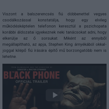
Viszont a balszerencsés fiú döbbenettel vegyes
csodálkozással konstatálja, hogy egy elvileg
működésképtelen telefonon keresztül a pszichopata
korábbi áldozatai igyekeznek neki tanácsokat adni, hogy
elkerülje az ő sorsukat. Miként az ennyiből
megállapítható, az apja, Stephen King árnyékából okkal-
joggal kilépő fiú írására építő mű borzongatóbb nem is
lehetne.