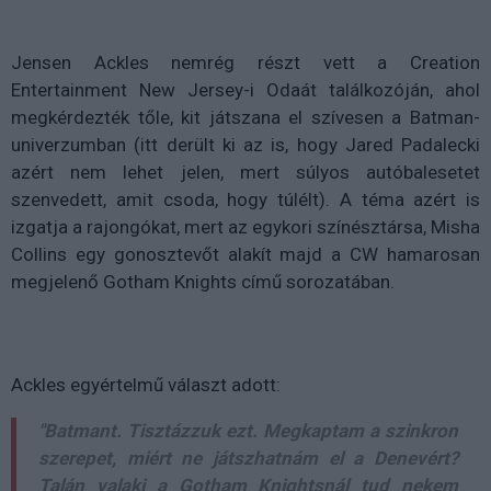
Jensen Ackles nemrég részt vett a Creation
Entertainment New Jersey-i Odaát találkozóján, ahol
megkérdezték tőle, kit játszana el szívesen a Batman-
univerzumban (itt derült ki az is, hogy Jared Padalecki
azért nem lehet jelen, mert súlyos autóbalesetet
szenvedett, amit csoda, hogy túlélt). A téma azért is
izgatja a rajongókat, mert az egykori színésztársa, Misha
Collins egy gonosztevőt alakít majd a CW hamarosan
megjelenő Gotham Knights című sorozatában.
Ackles egyértelmű választ adott:
"Batmant. Tisztázzuk ezt. Megkaptam a szinkron
szerepet, miért ne játszhatnám el a Denevért?
Talán valaki a Gotham Knightsnál tud nekem