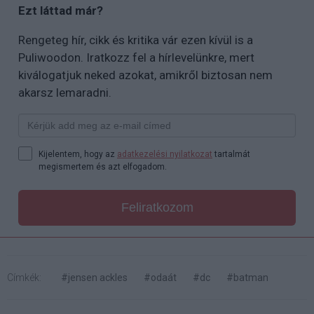
Ezt láttad már?
Rengeteg hír, cikk és kritika vár ezen kívül is a
Puliwoodon. Iratkozz fel a hírlevelünkre, mert
kiválogatjuk neked azokat, amikről biztosan nem
akarsz lemaradni.
Kijelentem, hogy az
adatkezelési nyilatkozat
tartalmát
megismertem és azt elfogadom.
Feliratkozom
Címkék:
#jensen ackles
#odaát
#dc
#batman