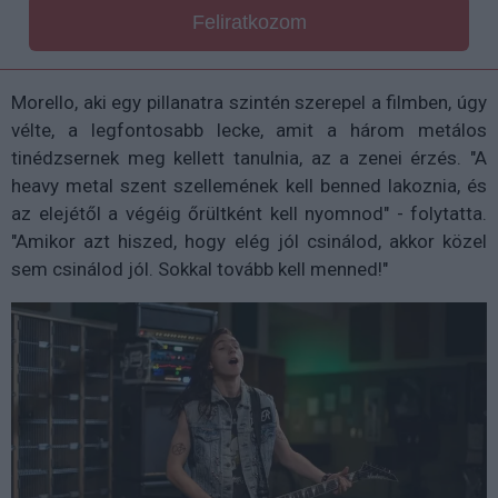
Feliratkozom
Morello, aki egy pillanatra szintén szerepel a filmben, úgy
vélte, a legfontosabb lecke, amit a három metálos
tinédzsernek meg kellett tanulnia, az a zenei érzés. "A
heavy metal szent szellemének kell benned lakoznia, és
az elejétől a végéig őrültként kell nyomnod" - folytatta.
"Amikor azt hiszed, hogy elég jól csinálod, akkor közel
sem csinálod jól. Sokkal tovább kell menned!"