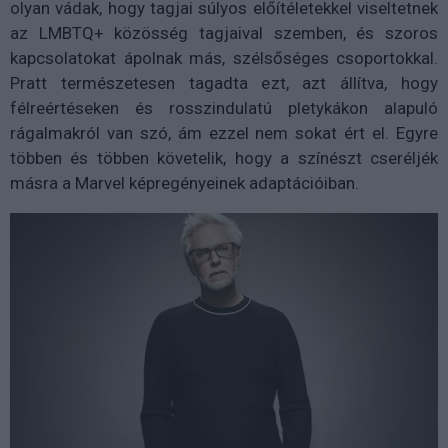
olyan vádak, hogy tagjai súlyos előítéletekkel viseltetnek
az LMBTQ+ közösség tagjaival szemben, és szoros
kapcsolatokat ápolnak más, szélsőséges csoportokkal.
Pratt természetesen tagadta ezt, azt állítva, hogy
félreértéseken és rosszindulatú pletykákon alapuló
rágalmakról van szó, ám ezzel nem sokat ért el. Egyre
többen és többen követelik, hogy a színészt cseréljék
másra a Marvel képregényeinek adaptációiban.