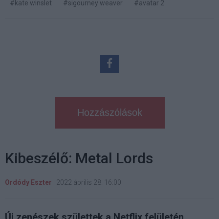
#kate winslet
#sigourney weaver
#avatar 2
Hozzászólások
Kibeszélő: Metal Lords
Ordódy Eszter
|
2022 április 28. 16:00
Új zenészek születtek a Netflix felületén.