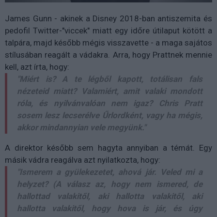
James Gunn - akinek a Disney 2018-ban antiszemita és
pedofil Twitter-"viccek" miatt egy időre útilaput kötött a
talpára, majd később mégis visszavette - a maga sajátos
stílusában reagált a vádakra. Arra, hogy Prattnek mennie
kell, azt írta, hogy:
"
Miért is? A te légből kapott, totálisan fals
nézeteid miatt? Valamiért, amit valaki mondott
róla, és nyilvánvalóan nem igaz? Chris Pratt
sosem lesz lecserélve Űrlordként, vagy ha mégis,
akkor mindannyian vele megyünk."
A direktor később sem hagyta annyiban a témát. Egy
másik vádra reagálva azt nyilatkozta, hogy:
"
Ismerem a gyülekezetet, ahová jár. Veled mi a
helyzet? (A válasz az, hogy nem ismered, de
hallottad valakitől, aki hallotta valakitől, aki
hallotta valakitől, hogy hova is jár, és úgy