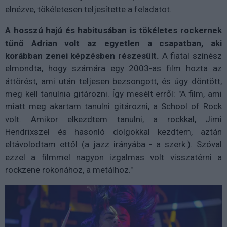
elnézve, tökéletesen teljesítette a feladatot.
A hosszú hajú és habitusában is tökéletes rockernek
tűnő Adrian volt az egyetlen a csapatban, aki
korábban zenei képzésben részesült.
A fiatal színész
elmondta, hogy számára egy 2003-as film hozta az
áttörést, ami után teljesen bezsongott, és úgy döntött,
meg kell tanulnia gitározni. Így mesélt erről: "A film, ami
miatt meg akartam tanulni gitározni, a School of Rock
volt. Amikor elkezdtem tanulni, a rockkal, Jimi
Hendrixszel és hasonló dolgokkal kezdtem, aztán
eltávolodtam ettől (a jazz irányába - a szerk.). Szóval
ezzel a filmmel nagyon izgalmas volt visszatérni a
rockzene rokonához, a metálhoz."