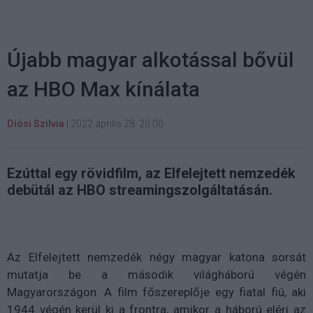
Újabb magyar alkotással bővül
az HBO Max kínálata
Diósi Szilvia
|
2022 április 28. 20:00
Ezúttal egy rövidfilm, az Elfelejtett nemzedék
debütál az HBO streamingszolgáltatásán.
Az Elfelejtett nemzedék négy magyar katona sorsát
mutatja be a második világháború végén
Magyarországon. A film főszereplője egy fiatal fiú, aki
1944 végén kerül ki a frontra, amikor a háború eléri az