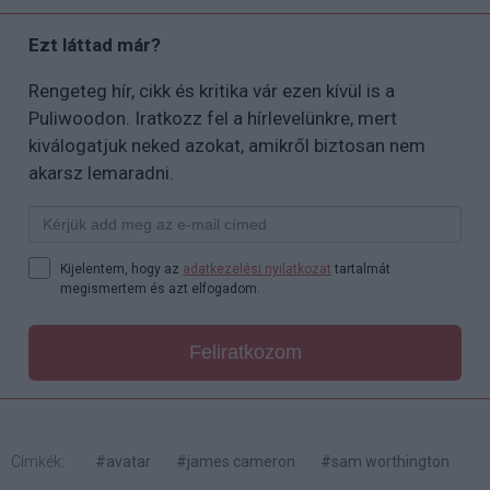
Ezt láttad már?
Rengeteg hír, cikk és kritika vár ezen kívül is a
Puliwoodon. Iratkozz fel a hírlevelünkre, mert
kiválogatjuk neked azokat, amikről biztosan nem
akarsz lemaradni.
Kijelentem, hogy az
adatkezelési nyilatkozat
tartalmát
megismertem és azt elfogadom.
Feliratkozom
Címkék:
#avatar
#james cameron
#sam worthington