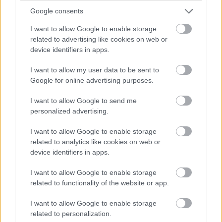
játszani. Érdemes megnézni egy-egy korai Black Sabbath
Google consents
koncertet, vagy elolvasni az "Én, Ozzy" című életrajzi
I want to allow Google to enable storage
könyvet, és máris a Metal Lords kezdő képsoraiban
related to advertising like cookies on web or
találjuk magunkat - ám rögtön eszünkbe jut az is, hogy
device identifiers in apps.
mára mi lett az egykor csóró metál-rajongó gyerekekből.
I want to allow my user data to be sent to
A Metal Lords tehát egyfajta tisztelgés a régi nagy metál
Google for online advertising purposes.
bandák előtt, és közben egy nagyon élvezhető, üdítő
I want to allow Google to send me
történet két mai srácról, akik beleszeretnek az igazi
personalized advertising.
zúzós metálba, hogy aztán saját hangzással, saját
stílussal fejezzék ki mindazt (a frusztrációt), ami bennük
I want to allow Google to enable storage
van. A színészi játék imádnivaló, a poénok nagyon jók, a
related to analytics like cookies on web or
device identifiers in apps.
zene klassz, abszolút megállja a helyét!
I want to allow Google to enable storage
related to functionality of the website or app.
I want to allow Google to enable storage
related to personalization.