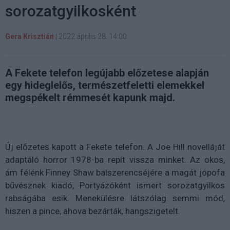
sorozatgyilkosként
Gera Krisztián
|
2022 április 28. 14:00
A Fekete telefon legújabb előzetese alapján
egy hideglelős, természetfeletti elemekkel
megspékelt rémmesét kapunk majd.
Új előzetes kapott a Fekete telefon. A Joe Hill novelláját
adaptáló horror 1978-ba repít vissza minket. Az okos,
ám félénk Finney Shaw balszerencséjére a magát jópofa
bűvésznek kiadó, Portyázóként ismert sorozatgyilkos
rabságába esik. Menekülésre látszólag semmi mód,
hiszen a pince, ahova bezárták, hangszigetelt.