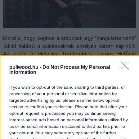
Morello, hogy segítse a srácokat, egy "hangulattervező"
táblát küldött a színészeknek, amelyen három kép volt.
Az elsőn a Metallica frontembere, James Hetfield
üvöltött, a másodikon egy megvadult jaguár, a
puliwood.hu -
Do Not Process My Personal
harmadikon pedig egy fickó volt, aki úgy nézett ki, mint
Information
aki épp most vert szét egy sörösüveget a fején -
emlékezett vissza Weiss.
If you wish to opt-out of the sale, sharing to third parties, or
processing of your personal or sensitive information for
A Metal Lords nem pusztán az első rockbandájukat
targeted advertising by us, please use the below opt-out
megalapító lázadó tinikről szól, hanem az álmokba
section to confirm your selection. Please note that after your
való kapaszkodásról és az akaratról.
Arról, hogy mire
opt-out request is processed you may continue seeing
interest-based ads based on personal information utilized by
képes az ember, ha felvállalja önmagát és a saját útját
us or personal information disclosed to third parties prior to
járja - akkor is, ha minden és mindenki ellene szól. Hisz
your opt-out. You may separately opt-out of the further
gondoljunk csak bele: milyen lenne ma a zenei világ, ha