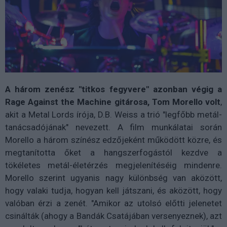
A három zenész "titkos fegyvere" azonban végig a
Rage Against the Machine gitárosa, Tom Morello volt
,
akit a Metal Lords írója, D.B. Weiss a trió "legfőbb metál-
tanácsadójának" nevezett. A film munkálatai során
Morello a három színész edzőjeként működött közre, és
megtanította őket a hangszerfogástól kezdve a
tökéletes metál-életérzés megjelenítéséig mindenre.
Morello szerint ugyanis nagy különbség van aközött,
hogy valaki tudja, hogyan kell játszani, és aközött, hogy
valóban érzi a zenét. "Amikor az utolsó előtti jelenetet
csinálták (ahogy a Bandák Csatájában versenyeznek), azt