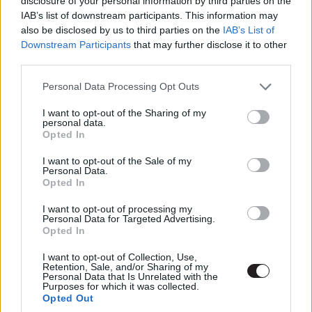
disclosure of your personal information by third parties on the
anno az összes lázadó rock-, punk-, metál- és alternatív
IAB’s list of downstream participants. This information may
zenész lemondott volna a vízióiról és elengedte volna
also be disclosed by us to third parties on the
IAB’s List of
Downstream Participants
that may further disclose it to other
mindazt, amit megálmodott magának?
third parties.
Please note that this website/app uses one or more Google
Personal Data Processing Opt Outs
services and may gather and store information including but
not limited to your visit or usage behaviour. You may click to
I want to opt-out of the Sharing of my
personal data.
grant or deny consent to Google and its third-party tags to
Opted In
use your data for below specified purposes in below Google
consent section.
I want to opt-out of the Sale of my
Personal Data.
Opted In
I want to opt-out of processing my
Personal Data for Targeted Advertising.
Opted In
Régen a bandák csórón kezdték: innen-onnan
I want to opt-out of Collection, Use,
Retention, Sale, and/or Sharing of my
kölcsönkért, vagy fillérekért megvett hangszerekkel.
Personal Data that Is Unrelated with the
Purposes for which it was collected.
Tudásuk nemigen volt, inkább csak lelkesedésük, ám
Opted Out
amatőr szinten valahogy, akárhogy, de elkezdtek