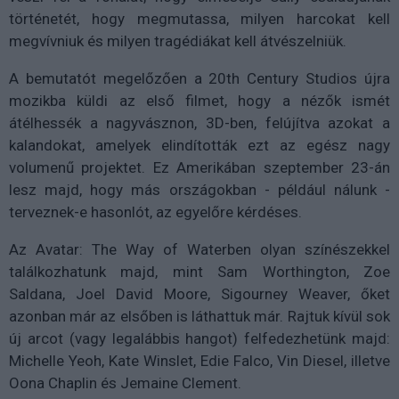
történetét, hogy megmutassa, milyen harcokat kell
megvívniuk és milyen tragédiákat kell átvészelniük.
A bemutatót megelőzően a 20th Century Studios újra
mozikba küldi az első filmet, hogy a nézők ismét
átélhessék a nagyvásznon, 3D-ben, felújítva azokat a
kalandokat, amelyek elindították ezt az egész nagy
volumenű projektet. Ez Amerikában szeptember 23-án
lesz majd, hogy más országokban - például nálunk -
terveznek-e hasonlót, az egyelőre kérdéses.
Az Avatar: The Way of Waterben olyan színészekkel
találkozhatunk majd, mint Sam Worthington, Zoe
Saldana, Joel David Moore, Sigourney Weaver, őket
azonban már az elsőben is láthattuk már. Rajtuk kívül sok
új arcot (vagy legalábbis hangot) felfedezhetünk majd:
Michelle Yeoh, Kate Winslet, Edie Falco, Vin Diesel, illetve
Oona Chaplin és Jemaine Clement.