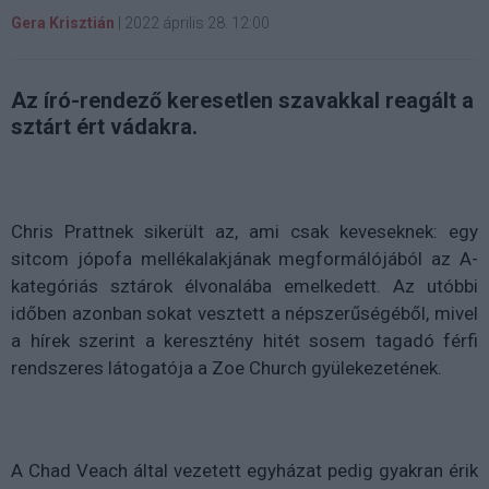
Gera Krisztián
|
2022 április 28. 12:00
Az író-rendező keresetlen szavakkal reagált a
sztárt ért vádakra.
Chris Prattnek sikerült az, ami csak keveseknek: egy
sitcom jópofa mellékalakjának megformálójából az A-
kategóriás sztárok élvonalába emelkedett. Az utóbbi
időben azonban sokat vesztett a népszerűségéből, mivel
a hírek szerint a keresztény hitét sosem tagadó férfi
rendszeres látogatója a Zoe Church gyülekezetének.
A Chad Veach által vezetett egyházat pedig gyakran érik