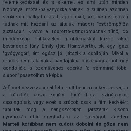
felemelkedéssel és a sikerrel, és ami után minden
bizonnyal metál-bálványokká válnak. A suliban azonban
senki sem hallgat metált rajtuk kívül, sőt, nem is igazán
tudnak mit kezdeni az általuk imádott "csörömpölős
zúzással". Kivéve a Tourette-szindrómásnak tűnő, de
mindenképp dühkezelési problémákkal küzdő skót
bevándorló lány, Emily (Isis Hainsworth), aki egy igazi
"gyógyegér", ám egész jól játszik a csellóján. Mivel a
srácok nem találnak a bandájukba basszusgitárost, úgy
gondolják, a szemüveges egérke "a semminél-több-
alapon" passzolhat a képbe.
A filmet nézve azonnal felmerült bennem a kérdés: vajon
a készítők eleve zenélni tudó fiatal színészeket
castingoltak, vagy ezek a srácok csak a film kedvéért
tanultak meg a hangszereken játszani? Kisebb
nyomozás után megtudtam az igazságot.
Jaeden
Martell korábban nem tudott dobolni és gőze nem