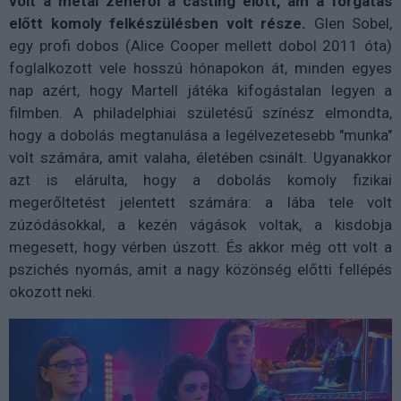
volt a metál zenéről a casting előtt, ám a forgatás
előtt komoly felkészülésben volt része.
Glen Sobel,
egy profi dobos (Alice Cooper mellett dobol 2011 óta)
foglalkozott vele hosszú hónapokon át, minden egyes
nap azért, hogy Martell játéka kifogástalan legyen a
filmben. A philadelphiai születésű színész elmondta,
hogy a dobolás megtanulása a legélvezetesebb "munka"
volt számára, amit valaha, életében csinált. Ugyanakkor
azt is elárulta, hogy a dobolás komoly fizikai
megerőltetést jelentett számára: a lába tele volt
zúzódásokkal, a kezén vágások voltak, a kisdobja
megesett, hogy vérben úszott. És akkor még ott volt a
pszichés nyomás, amit a nagy közönség előtti fellépés
okozott neki.