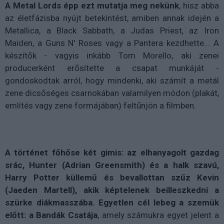
A Metal Lords épp ezt mutatja meg nekünk
, hisz abba
az életfázisba nyújt betekintést, amiben annak idején a
Metallica, a Black Sabbath, a Judas Priest, az Iron
Maiden, a Guns N' Roses vagy a Pantera kezdhette... A
készítők - vagyis inkább Tom Morello, aki zenei
producerként erősítette a csapat munkáját -
gondoskodtak arról, hogy mindenki, aki számít a metál
zene dicsőséges csarnokában valamilyen módon (plakát,
említés vagy zene formájában) feltűnjön a filmben.
A történet főhőse két gimis: az elhanyagolt gazdag
srác, Hunter (Adrian Greensmith) és a halk szavú,
Harry Potter küllemű és bevallottan szűz Kevin
(Jaeden Martell), akik képtelenek beilleszkedni a
szürke diákmasszába. Egyetlen cél lebeg a szemük
előtt: a Bandák Csatája
, amely számukra egyet jelent a