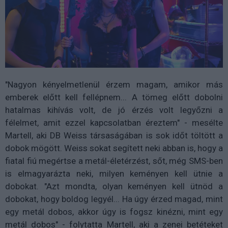
"Nagyon kényelmetlenül érzem magam, amikor más
emberek előtt kell fellépnem... A tömeg előtt dobolni
hatalmas kihívás volt, de jó érzés volt legyőzni a
félelmet, amit ezzel kapcsolatban éreztem" - mesélte
Martell, aki DB Weiss társaságában is sok időt töltött a
dobok mögött. Weiss sokat segített neki abban is, hogy a
fiatal fiú megértse a metál-életérzést, sőt, még SMS-ben
is elmagyarázta neki, milyen keményen kell ütnie a
dobokat. "Azt mondta, olyan keményen kell ütnöd a
dobokat, hogy boldog legyél... Ha úgy érzed magad, mint
egy metál dobos, akkor úgy is fogsz kinézni, mint egy
metál dobos" - folytatta Martell, aki a zenei betéteket