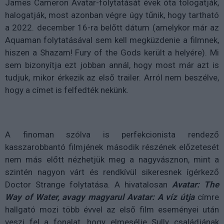
James Cameron Avatar-folytatását évek óta tologatják,
halogatják, most azonban végre úgy tűnik, hogy tartható
a 2022. december 16-ra belőtt dátum (amelykor már az
Aquaman folytatásával sem kell megküzdenie a filmnek,
hiszen a Shazam! Fury of the Gods került a helyére). Mi
sem bizonyítja ezt jobban annál, hogy most már azt is
tudjuk, mikor érkezik az első trailer. Arról nem beszélve,
hogy a címet is felfedték nekünk.
A finoman szólva is perfekcionista rendező
kasszarobbantó filmjének második részének előzetesét
nem más előtt nézhetjük meg a nagyvásznon, mint a
szintén nagyon várt és rendkívül sikeresnek ígérkező
Doctor Strange folytatása. A hivatalosan
Avatar: The
Way of Water, avagy magyarul Avatar: A víz útja
címre
hallgató mozi több évvel az első film eseményei után
veszi fel a fonalat, hogy elmesélje Sully családjának