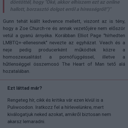
döntöttél, hogy "Oké, akkor elhiszem ezt az online
hallott, borzasztó dolgot erről a hírességről!")"
Gunn tehát kiállt kedvence mellett, viszont az is tény,
hogy a Zoe Church-re és annak vezetőjére nem először
vetül a gyanú árnyéka. Korábban Elliot Page "hírhedten
LMBTQ+-ellenesnek" nevezte az egyházat. Veach és a
neje pedig producerként működtek közre a
homoszexualitást a pornófüggéssel, illetve a
hűtlenséggel összemosó The Heart of Man tető alá
hozatalában.
Ezt láttad már?
Rengeteg hír, cikk és kritika vár ezen kívül is a
Puliwoodon. Iratkozz fel a hírlevelünkre, mert
kiválogatjuk neked azokat, amikről biztosan nem
akarsz lemaradni.