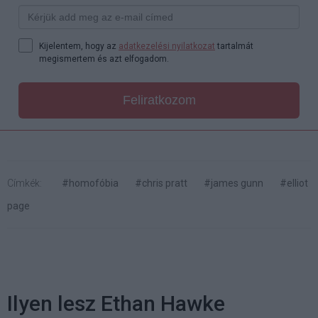
Kijelentem, hogy az
adatkezelési nyilatkozat
tartalmát
megismertem és azt elfogadom.
Feliratkozom
Címkék:
#homofóbia
#chris pratt
#james gunn
#elliot
page
Ilyen lesz Ethan Hawke