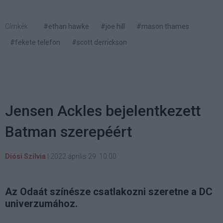
Címkék:
#ethan hawke
#joe hill
#mason thames
#fekete telefon
#scott derrickson
Jensen Ackles bejelentkezett
Batman szerepéért
Diósi Szilvia
|
2022 április 29. 10:00
Az Odaát színésze csatlakozni szeretne a DC
univerzumához.