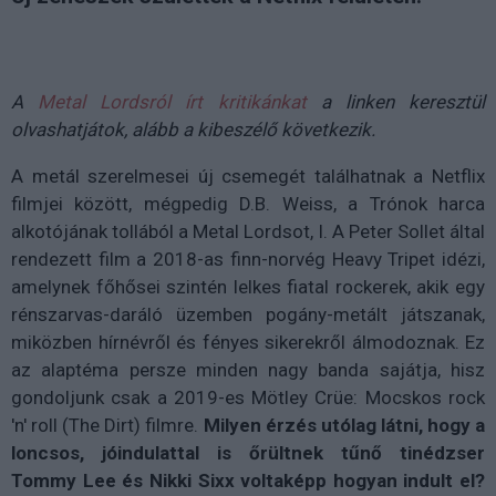
A
Metal Lordsról írt kritikánkat
a linken keresztül
olvashatjátok, alább a kibeszélő következik.
A metál szerelmesei új csemegét találhatnak a Netflix
filmjei között, mégpedig D.B. Weiss, a Trónok harca
alkotójának tollából a Metal Lordsot, l. A Peter Sollet által
rendezett film a 2018-as finn-norvég Heavy Tripet idézi,
amelynek főhősei szintén lelkes fiatal rockerek, akik egy
rénszarvas-daráló üzemben pogány-metált játszanak,
miközben hírnévről és fényes sikerekről álmodoznak. Ez
az alaptéma persze minden nagy banda sajátja, hisz
gondoljunk csak a 2019-es Mötley Crüe: Mocskos rock
'n' roll (The Dirt) filmre.
Milyen érzés utólag látni, hogy a
loncsos, jóindulattal is őrültnek tűnő tinédzser
Tommy Lee és Nikki Sixx voltaképp hogyan indult el?