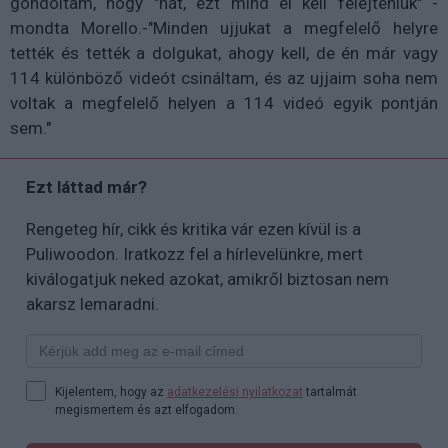
gondoltam, hogy "hát, ezt mind el kell felejteniük" -
mondta Morello.-"Minden ujjukat a megfelelő helyre
tették és tették a dolgukat, ahogy kell, de én már vagy
114 különböző videót csináltam, és az ujjaim soha nem
voltak a megfelelő helyen a 114 videó egyik pontján
sem."
Ezt láttad már?
Rengeteg hír, cikk és kritika vár ezen kívül is a
Puliwoodon. Iratkozz fel a hírlevelünkre, mert
kiválogatjuk neked azokat, amikről biztosan nem
akarsz lemaradni.
Kijelentem, hogy az
adatkezelési nyilatkozat
tartalmát
megismertem és azt elfogadom.