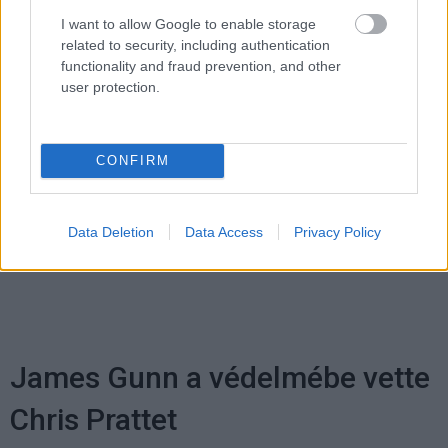
I want to allow Google to enable storage
related to security, including authentication
functionality and fraud prevention, and other
user protection.
CONFIRM
Címkék:
#metal lords
#netflix
#d.b. weiss
#jaeden
Data Deletion
Data Access
Privacy Policy
martell
#adrian greensmith
James Gunn a védelmébe vette
Chris Prattet