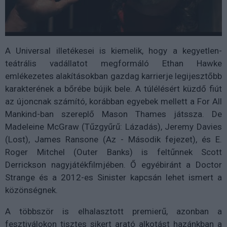
A Universal illetékesei is kiemelik, hogy a kegyetlen-
teátrális vadállatot megformáló Ethan Hawke
emlékezetes alakításokban gazdag karrierje legijesztőbb
karakterének a bőrébe bújik bele. A túlélésért küzdő fiút
az újoncnak számító, korábban egyebek mellett a For All
Mankind-ban szereplő Mason Thames játssza. De
Madeleine McGraw (Tűzgyűrű: Lázadás), Jeremy Davies
(Lost), James Ransone (Az - Második fejezet), és E.
Roger Mitchel (Outer Banks) is feltűnnek Scott
Derrickson nagyjátékfilmjében. Ő egyébiránt a Doctor
Strange és a 2012-es Sinister kapcsán lehet ismert a
közönségnek.
A többször is elhalasztott premierű, azonban a
fesztiválokon tisztes sikert arató alkotást hazánkban a