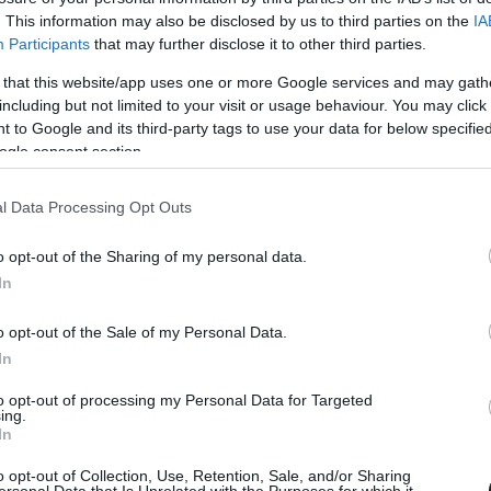
10 22:03
. This information may also be disclosed by us to third parties on the
IA
Participants
that may further disclose it to other third parties.
en is eléggé lemondónak tűnt, most viszont valami
 that this website/app uses one or more Google services and may gath
including but not limited to your visit or usage behaviour. You may click 
ilmek legnagyobb titka végre
 to Google and its third-party tags to use your data for below specifi
erülhet
ogle consent section.
04 22:05
ja, ki teremtette meg valójában az Avatar-programot.
l Data Processing Opt Outs
o opt-out of the Sharing of my personal data.
Tűz és hamu 18 nap alatt átlépte az
In
dollárt
05 10:33
o opt-out of the Sale of my Personal Data.
In
llett James Cameron új filmjének a mérföldkőhöz.
to opt-out of processing my Personal Data for Targeted
ing.
ameron nélkül elképzelhetetlen,
In
tlen esetben
o opt-out of Collection, Use, Retention, Sale, and/or Sharing
01 07:02
ersonal Data that Is Unrelated with the Purposes for which it