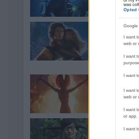
was col
Egy rendező van, 
Opted 
Sigourney W
Google 
forgatásako
I want t
karaktere
web or d
gsplus.hu
| 2025.12.
I want t
A színésznő elmes
purpose
James Cameront.
I want 
James Came
az Avatar 4
I want t
gsplus.hu
| 2025.12.
web or d
Továbbra sem bizt
I want t
or app.
Hideo Kojim
láttán
I want t
gsplus.hu
| 2025.12.