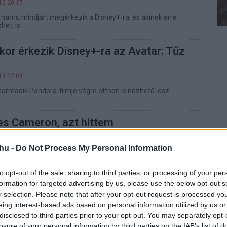
15 20:17
 hamu mindjárt megérkezik a Disney+-ra, és akinek erre
eti is.
or érkezik Disney+-ra az Avatar: Tűz
13 22:03
rmadik Pandora-filmje végre otthon is nézhető lesz.
s Cameron, azt hittem
k, hogy a 3D film egy hülye ötlet
hu -
Do Not Process My Personal Information
08 07:02
to opt-out of the sale, sharing to third parties, or processing of your per
mondod, hogy A bolygó neve: Halálnak kellene egy 3D-s
formation for targeted advertising by us, please use the below opt-out s
r selection. Please note that after your opt-out request is processed y
eing interest-based ads based on personal information utilized by us or
ron elmondta, lát-e még esélyt az
disclosed to third parties prior to your opt-out. You may separately opt-
készültére
losure of your personal information by third parties on the IAB’s list of