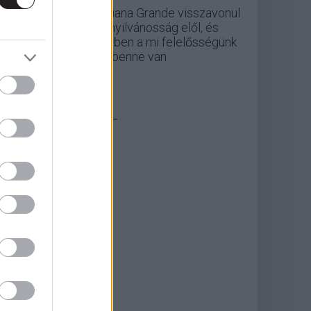
Ariana Grande visszavonul
a nyilvánosság elől, és
ebben a mi felelősségünk
is benne van
_