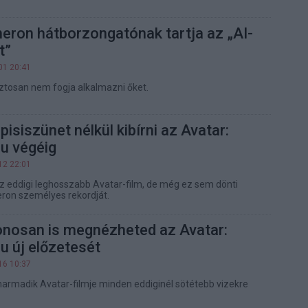
ron hátborzongatónak tartja az „AI-
t”
01 20:41
biztosan nem fogja alkalmazni őket.
pisiszünet nélkül kibírni az Avatar:
u végéig
12 22:01
z eddigi leghosszabb Avatar-film, de még ez sem dönti
on személyes rekordját.
onosan is megnézheted az Avatar:
u új előzetesét
16 10:37
rmadik Avatar-filmje minden eddiginél sötétebb vizekre