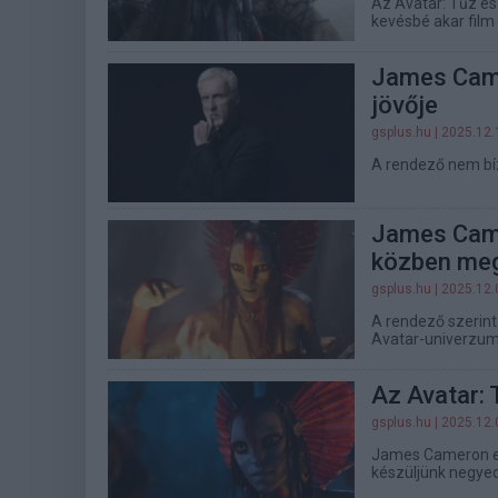
Az Avatar: Tűz és
kevésbé akar film 
James Came
jövője
gsplus.hu
| 2025.12.
A rendező nem bízi
James Came
közben megin
gsplus.hu
| 2025.12.
A rendező szerint 
Avatar-univerzum 
Az Avatar:
gsplus.hu
| 2025.12.
James Cameron egy
készüljünk negyedi