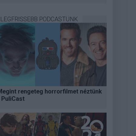
LEGFRISSEBB PODCASTÜNK
Megint rengeteg horrorfilmet néztünk
 PuliCast