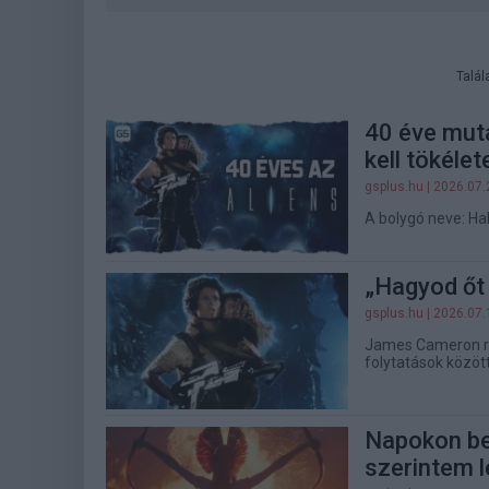
Talál
40 éve mut
kell tökélet
gsplus.hu
| 2026.07.
A bolygó neve: Hal
„Hagyod őt 
gsplus.hu
| 2026.07.
James Cameron ren
folytatások közöt
Napokon bel
szerintem 