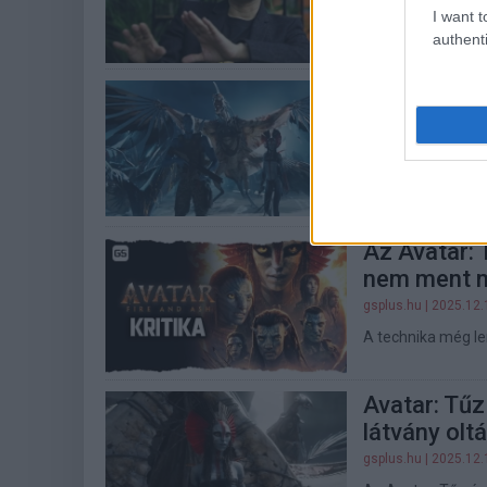
I want t
A legendás fejles
authenti
Erőből mene
hamu
gsplus.hu
| 2025.12.
James Cameron fil
karácsonyi roham
Az Avatar:
nem ment 
gsplus.hu
| 2025.12.
A technika még le
Avatar: Tűz
látvány olt
gsplus.hu
| 2025.12.