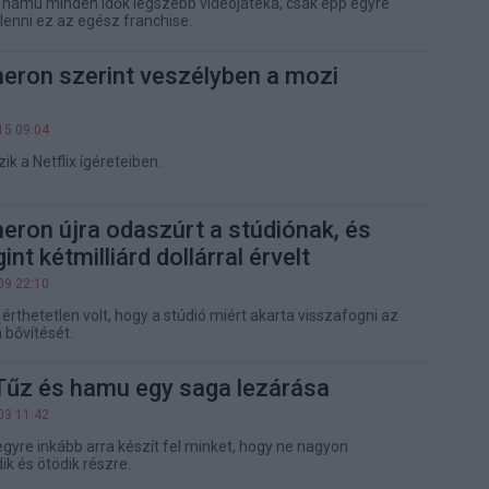
 hamu minden idők legszebb videójátéka, csak épp egyre
lenni ez az egész franchise.
ron szerint veszélyben a mozi
15 09:04
k a Netflix ígéreteiben.
ron újra odaszúrt a stúdiónak, és
t kétmilliárd dollárral érvelt
09 22:10
érthetetlen volt, hogy a stúdió miért akarta visszafogni az
bővítését.
 Tűz és hamu egy saga lezárása
03 11:42
re inkább arra készít fel minket, hogy ne nagyon
k és ötödik részre.