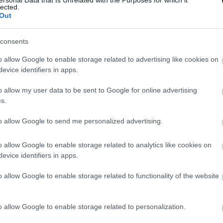
lected.
aki emberileg és vizuálisan is továbbvihetné Pandorát.
Out
eaver már A bolygó neve: Halál
consents
r is annyira kemény volt, mint a
o allow Google to enable storage related to advertising like cookies on
evice identifiers in apps.
29 09:05
o allow my user data to be sent to Google for online advertising
élte, hogy már 1986-ban helyretette a hírhedten bonyolult
s.
to allow Google to send me personalized advertising.
ron sajtótájékoztatón mesélné el
-5 történetét, ha nem csinálhatja meg
o allow Google to enable storage related to analytics like cookies on
27 13:01
evice identifiers in apps.
os benne, hogy eleget hoz a konyhára a harmadik rész.
o allow Google to enable storage related to functionality of the website
a elolvadt az Avatar: Tűz és hamu
o allow Google to enable storage related to personalization.
26 06:01