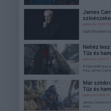
James Came
színészeke
gsplus.hu
| 2025.12.
Saját filmjeiben 
Nehéz lesz 
Tűz és ham
gsplus.hu
| 2025.11.
A harmadik lesz a
meg James Camer
Már szinkr
Tűz és ham
gsplus.hu
| 2025.10.
James Cameron ha
evez.