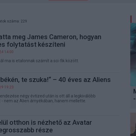
atok száma: 229
atta meg James Cameron, hogyan
es folytatást készíteni
24 14:00
ál ma is etalonnak számít a sci-fik között.
békén, te szuka!“ – 40 éves az Aliens
19 19:23
dezése négy évtized után is ott áll a legkiválóbb
-
t - nem az Alien árnyékában, hanem mellette.
ül otthon is nézhető az Avatar
legrosszabb része