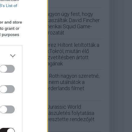
B’s List of
Nagyon úgy fest, hogy
elkaszálták David Fincher
er and store
amerikai Squid Game-
to grant or
sorozatát
ed purposes
Perez Hiltont letiltották a
TikTokról, miután élő
közvetítésben ártott
magának
Eli Roth nagyon szeretné,
ha nem utálnátok a
Borderlands filmet
A Jurassic World:
Újjászületés folytatása
elvesztette rendezőjét