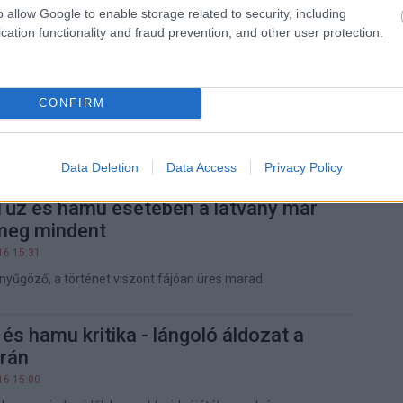
o allow Google to enable storage related to security, including
ztőt mélyen megérintette James Cameron új filmje.
cation functionality and fraud prevention, and other user protection.
tel a mozikban az Avatar: Tűz és
CONFIRM
25 21:05
mje már félmilliárd dollárhoz közelít, és még nincs vége a
nak.
Data Deletion
Data Access
Privacy Policy
 Tűz és hamu esetében a látvány már
meg mindent
16 15:31
nyűgöző, a történet viszont fájóan üres marad.
 és hamu kritika - lángoló áldozat a
árán
16 15:00