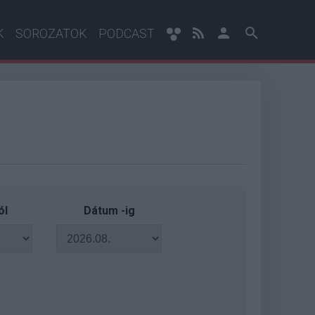
K
SOROZATOK
PODCAST
ól
Dátum -ig