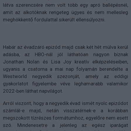
látva szerencsére nem volt több egy apró ballépésnél,
amit az alkotóknak rengeteg ügyes és nem mellesleg
meghökkentő fordulattal sikerült ellensúlyozni.
Habár az évadzáró epizód majd csak két hét múlva kerül
adásba, az HBO-nál jól láthatóan nagyon bíznak
Jonathan Nolan és Lisa Joy kreatív elképzeléseiben,
ugyanis a csatorna a mai nap folyamán berendelte a
Westworld negyedik szezonját, amely az eddigi
gyakorlatot figyelembe véve leghamarabb valamikor
2022-ben láthat napvilágot.
Arról viszont, hogy a negyedik évad ismét nyolc epizódot
számlál-e majd, netán visszatérnek-e a korábban
megszokott tízrészes formátumhoz, egyelőre nem esett
szó. Mindenesetre a jelenleg az egész iparágat