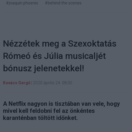
#joaquin phoenix
#behind the scenes
Nézzétek meg a Szexoktatás
Rómeó és Júlia musicaljét
bónusz jelenetekkel!
Kovács Gergő
|
2020 április 24. 08:00
A Netflix nagyon is tisztában van vele, hogy
mivel kell feldobni fel az önkéntes
karanténban töltött időnket.