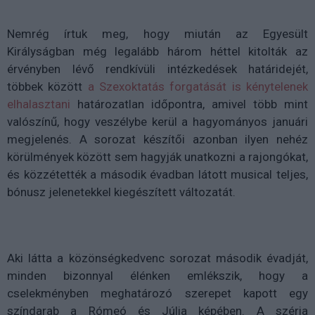
Nemrég írtuk meg, hogy miután az Egyesült
Királyságban
még legalább három héttel kitolták az
érvényben lévő rendkívüli intézkedések határidejét,
többek között
a Szexoktatás forgatását is kénytelenek
elhalasztani
határozatlan időpontra, amivel több mint
valószínű, hogy veszélybe kerül a hagyományos januári
megjelenés. A sorozat készítői azonban ilyen nehéz
körülmények között sem hagyják unatkozni a rajongókat,
és közzétették a második évadban látott musical teljes,
bónusz jelenetekkel kiegészített változatát.
Aki látta a közönségkedvenc sorozat második évadját,
minden bizonnyal élénken emlékszik, hogy a
cselekményben meghatározó szerepet kapott egy
színdarab a Rómeó és Júlia képében. A széria