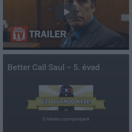
Better Call Saul − 5. évad
Értékelési szempontjaink