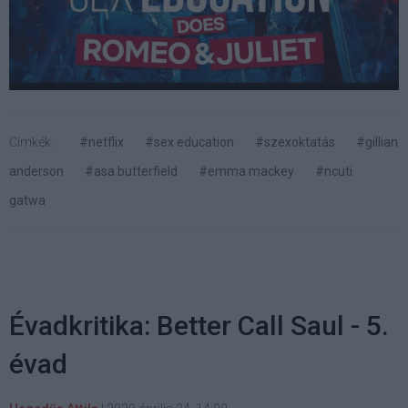
Címkék:
#netflix
#sex education
#szexoktatás
#gillian
anderson
#asa butterfield
#emma mackey
#ncuti
gatwa
Évadkritika: Better Call Saul - 5.
évad