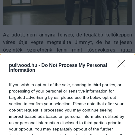
Az adott, nem annyira fényes, de legalább kellőképpen
véres útja végre megtalálta Jimmyt, de ha teljesen
őszinték szeretnénk lenni mint tősgyökeres, igazi
Breaking Bad és Better Call Saul rajongók, akkor minket
elsősorban az évad legelején debütáló fekete-fehér
puliwood.hu -
Do Not Process My Personal
Information
jelenetek érdekelnek. Aki nem tudná, minden egyes
szezon elején ezen pár perces képsorok a karakter
If you wish to opt-out of the sale, sharing to third parties, or
jövőjét, a
Breaking Bad
és az
El Camino
utáni időszakot
processing of your personal or sensitive information for
mutatják be. És mondanom sem kell, a legkisebb
targeted advertising by us, please use the below opt-out
utalások, az alig észrevehető részletek teszik ezeket a
section to confirm your selection. Please note that after your
pillanatokat izgalmassá és annyira pattanásig feszültté -
opt-out request is processed you may continue seeing
interest-based ads based on personal information utilized by
pusztán "csak" a kíváncsiságra és az empátiára
us or personal information disclosed to third parties prior to
hagyatkozva. A jelenlegi jelenetekre pedig ezek a
your opt-out. You may separately opt-out of the further
kifejezések hatványozottan igazak: igencsak érződik,