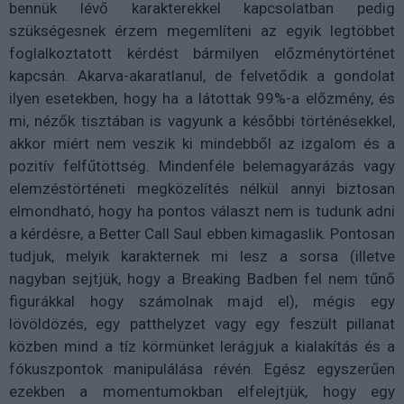
bennük lévő karakterekkel kapcsolatban pedig
szükségesnek érzem megemlíteni az egyik legtöbbet
foglalkoztatott kérdést bármilyen előzménytörténet
kapcsán. Akarva-akaratlanul, de felvetődik a gondolat
ilyen esetekben, hogy ha a látottak 99%-a előzmény, és
mi, nézők tisztában is vagyunk a későbbi történésekkel,
akkor miért nem veszik ki mindebből az izgalom és a
pozitív felfűtöttség. Mindenféle belemagyarázás vagy
elemzéstörténeti megközelítés nélkül annyi biztosan
elmondható, hogy ha pontos választ nem is tudunk adni
a kérdésre, a Better Call Saul ebben kimagaslik. Pontosan
tudjuk, melyik karakternek mi lesz a sorsa (illetve
nagyban sejtjük, hogy a Breaking Badben fel nem tűnő
figurákkal hogy számolnak majd el), mégis egy
lövöldözés, egy patthelyzet vagy egy feszült pillanat
közben mind a tíz körmünket lerágjuk a kialakítás és a
fókuszpontok manipulálása révén. Egész egyszerűen
ezekben a momentumokban elfelejtjük, hogy egy