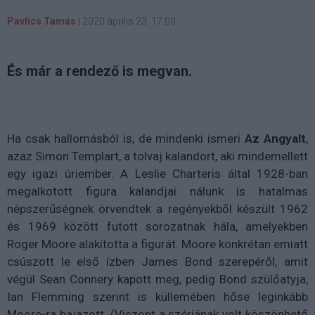
Pavlics Tamás
|
2020 április 23. 17:00
És már a rendező is megvan.
Ha csak hallomásból is, de mindenki ismeri
Az Angyalt
,
azaz Simon Templart, a tolvaj kalandort, aki mindemellett
egy igazi úriember. A Leslie Charteris által 1928-ban
megalkotott figura kalandjai nálunk is hatalmas
népszerűségnek örvendtek a regényekből készült 1962
és 1969 között futott sorozatnak hála, amelyekben
Roger Moore alakította a figurát. Moore konkrétan emiatt
csúszott le első ízben James Bond szerepéről, amit
végül Sean Connery kapott meg, pedig Bond szülőatyja,
Ian Flemming szerint is küllemében hőse leginkább
Moore-ra hajazott. (Viszont a szériának volt köszönhető