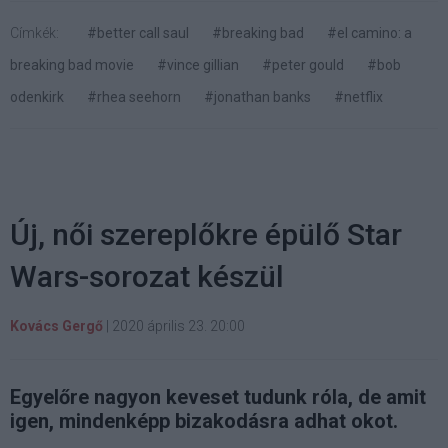
Címkék:
#better call saul
#breaking bad
#el camino: a
breaking bad movie
#vince gillian
#peter gould
#bob
odenkirk
#rhea seehorn
#jonathan banks
#netflix
Új, női szereplőkre épülő Star
Wars-sorozat készül
Kovács Gergő
|
2020 április 23. 20:00
Egyelőre nagyon keveset tudunk róla, de amit
igen, mindenképp bizakodásra adhat okot.