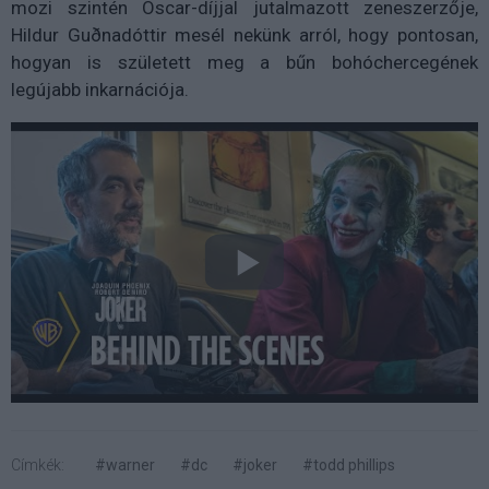
mozi szintén Oscar-díjjal jutalmazott zeneszerzője,
Hildur Guðnadóttir mesél nekünk arról, hogy pontosan,
hogyan is született meg a bűn bohóchercegének
legújabb inkarnációja.
Címkék:
#warner
#dc
#joker
#todd phillips