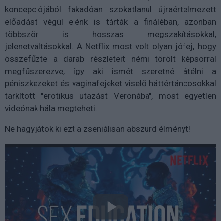
koncepciójából fakadóan szokatlanul újraértelmezett
előadást végül elénk is tárták a fináléban, azonban
többször is hosszas megszakításokkal,
jelenetváltásokkal. A Netflix most volt olyan jófej, hogy
összefűzte a darab részleteit némi törölt képsorral
megfűszerezve, így aki ismét szeretné átélni a
péniszkezeket és vaginafejeket viselő háttértáncosokkal
tarkított "erotikus utazást Veronába", most egyetlen
videónak hála megteheti.
Ne hagyjátok ki ezt a zseniálisan abszurd élményt!