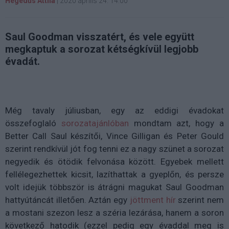
Hegedűs Attila
|
2020 április 24. 14:00
Saul Goodman visszatért, és vele együtt
megkaptuk a sorozat kétségkívül legjobb
évadát.
Még tavaly júliusban, egy az eddigi évadokat
összefoglaló
sorozatajánlóban
mondtam azt, hogy a
Better Call Saul készítői, Vince Gilligan és Peter Gould
szerint rendkívül jót fog tenni ez a nagy szünet a sorozat
negyedik és ötödik felvonása között. Egyebek mellett
fellélegezhettek kicsit, lazíthattak a gyeplőn, és persze
volt idejük többször is átrágni magukat Saul Goodman
hattyútáncát illetően. Aztán egy
jöttment hír
szerint nem
a mostani szezon lesz a széria lezárása, hanem a soron
következő hatodik (ezzel pedig egy évaddal meg is