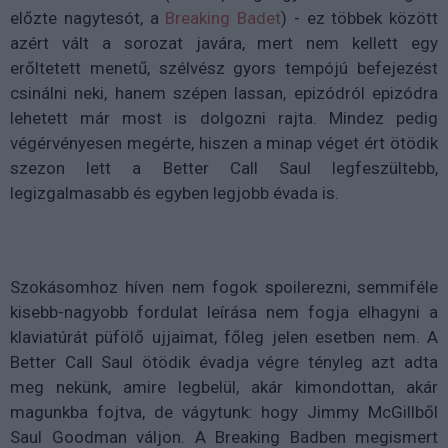
előzte nagytesót, a
Breaking Badet
) - ez többek között
azért vált a sorozat javára, mert nem kellett egy
erőltetett menetű, szélvész gyors tempójú befejezést
csinálni neki, hanem szépen lassan, epizódról epizódra
lehetett már most is dolgozni rajta. Mindez pedig
végérvényesen megérte, hiszen a minap véget ért ötödik
szezon lett a Better Call Saul legfeszültebb,
legizgalmasabb és egyben legjobb évada is.
Szokásomhoz híven nem fogok spoilerezni, semmiféle
kisebb-nagyobb fordulat leírása nem fogja elhagyni a
klaviatúrát püfölő ujjaimat, főleg jelen esetben nem. A
Better Call Saul ötödik évadja végre tényleg azt adta
meg nekünk, amire legbelül, akár kimondottan, akár
magunkba fojtva, de vágytunk: hogy Jimmy McGillből
Saul Goodman váljon. A Breaking Badben megismert