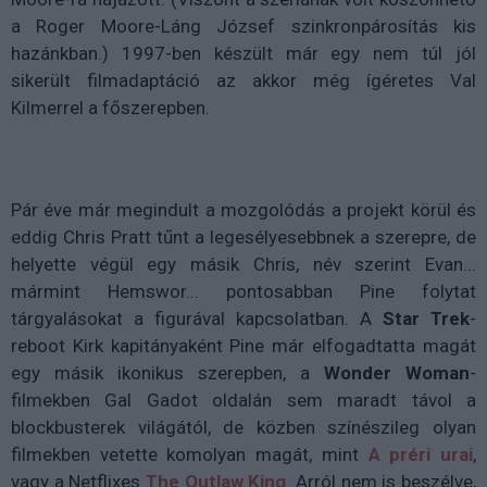
a Roger Moore-Láng József szinkronpárosítás kis
hazánkban.) 1997-ben készült már egy nem túl jól
sikerült filmadaptáció az akkor még ígéretes Val
Kilmerrel a főszerepben.
Pár éve már megindult a mozgolódás a projekt körül és
eddig Chris Pratt tűnt a legesélyesebbnek a szerepre, de
helyette végül egy másik Chris, név szerint Evan...
mármint Hemswor... pontosabban Pine folytat
tárgyalásokat a figurával kapcsolatban. A
Star Trek
-
reboot Kirk kapitányaként Pine már elfogadtatta magát
egy másik ikonikus szerepben, a
Wonder Woman
-
filmekben Gal Gadot oldalán sem maradt távol a
blockbusterek világától, de közben színészileg olyan
filmekben vetette komolyan magát, mint
A préri urai
,
vagy a Netflixes
The Outlaw King
. Arról nem is beszélve,