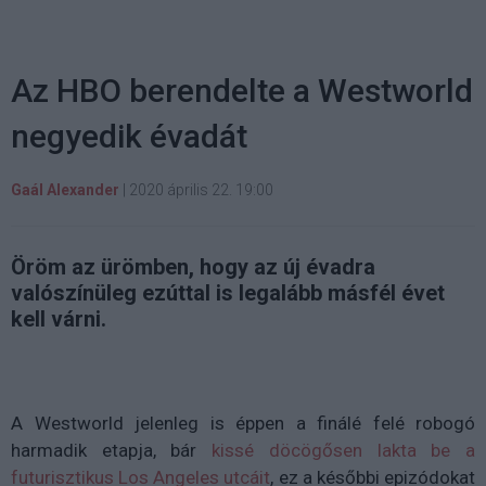
Az HBO berendelte a Westworld
negyedik évadát
Gaál Alexander
|
2020 április 22. 19:00
Öröm az ürömben, hogy az új évadra
valószínüleg ezúttal is legalább másfél évet
kell várni.
A Westworld jelenleg is éppen a finálé felé robogó
harmadik etapja, bár
kissé döcögősen lakta be a
futurisztikus Los Angeles utcáit
, ez a későbbi epizódokat