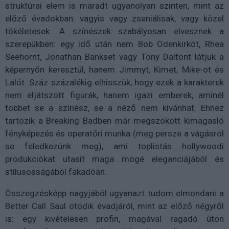
struktúrai elem is maradt ugyanolyan szinten, mint az
előző évadokban: vagyis vagy zseniálisak, vagy közel
tökéletesek. A színészek szabályosan elvesznek a
szerepükben: egy idő után nem Bob Odenkirköt, Rhea
Seehornt, Jonathan Bankset vagy Tony Daltont látjuk a
képernyőn keresztül, hanem Jimmyt, Kimet, Mike-ot és
Lalót. Száz százalékig elhisszük, hogy ezek a karakterek
nem eljátszott figurák, hanem igazi emberek, aminél
többet se a színész, se a néző nem kívánhat. Ehhez
tartozik a Breaking Badben már megszokott kimagasló
fényképezés és operatőri munka (meg persze a vágásról
se feledkezünk meg), ami toplistás hollywoodi
produkciókat utasít maga mögé eleganciájából és
stílusosságából fakadóan.
Összegzésképp nagyjából ugyanazt tudom elmondani a
Better Call Saul ötödik évadjáról, mint az előző négyről
is: egy kivételesen profin, magával ragadó úton