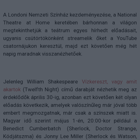
A Londoni Nemzeti Színház kezdeményezése, a National
Theatre at Home keretében bárhonnan a világon
megtekinthetjük a teátrum egyes hírhedt előadásait,
ugyanis csütörtökönként streamelik őket a YouTube
csatornájukon keresztül, majd ezt követően még hét
napig maradnak visszanézhetőek.
Jelenleg William Shakespeare
Vízkereszt, vagy amit
akartok
(Twelfth Night) című darabját nézhetik meg az
érdeklődők április 30-ig, azonban ezt követően két olyan
előadás következik, amelyek valószínűleg már jóval több
embert megmozgatnak, már csak a színszek miatt is.
Magyar idő szerint május 1-én, 20:00-kor például a
Benedict Cumberbatch (Sherlock, Doctor Strange,
Kódjátszma) és Jonny Lee Miller (Sherlock és Watson,