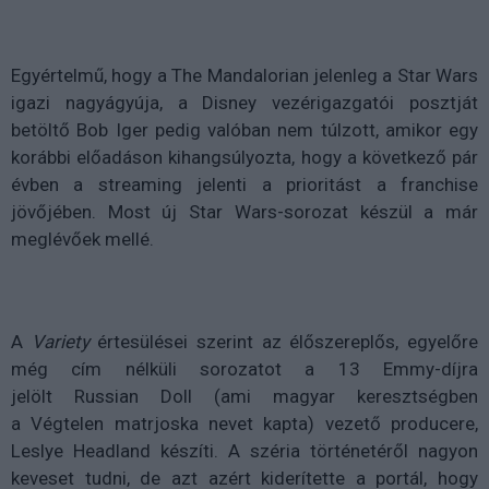
Egyértelmű, hogy
a The Mandalorian jelenleg a Star Wars
igazi nagyágyúja, a
Disney vezérigazgatói posztját
betöltő Bob Iger pedig valóban nem túlzott, amikor egy
korábbi előadáson kihangsúlyozta, hogy a következő pár
évben a streaming jelenti a prioritást a franchise
jövőjében. Most új Star Wars-sorozat készül a már
meglévőek mellé.
A
Variety
értesülései szerint az élőszereplős, egyelőre
még cím nélküli sorozatot
a 13 Emmy-díjra
jelölt
Russian Doll (ami magyar keresztségben
a
Végtelen matrjoska nevet kapta) vezető producere,
Leslye Headland készíti. A széria történetéről nagyon
keveset tudni, de azt azért kiderítette a portál, hogy