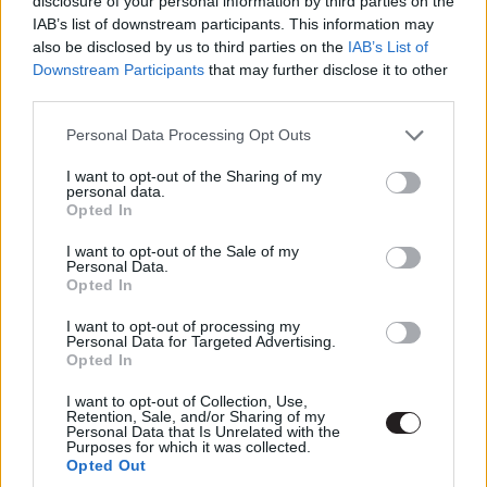
disclosure of your personal information by third parties on the
hogy itt már előkészítik a sorozat végét, és pontosan
IAB’s list of downstream participants. This information may
emiatt válnak az olyan jelentéktelennek mondható
also be disclosed by us to third parties on the
IAB’s List of
Downstream Participants
that may further disclose it to other
események is fontossá, mint egy mezei telefonhívás.
third parties.
Ám az is nyilvánvaló, hogy a forgatókönyvírók az összes
Please note that this website/app uses one or more Google
Personal Data Processing Opt Outs
többi eseményt sem bagatellizálták el, tekintve az elmúlt
services and may gather and store information including but
négy évadot. Annak ellenére, hogy a mostani szezon
not limited to your visit or usage behaviour. You may click to
I want to opt-out of the Sharing of my
personal data.
picivel gyorsabb, lendületesebb lett az előzőknél, mindez
grant or deny consent to Google and its third-party tags to
Opted In
use your data for below specified purposes in below Google
nem vált kárára, sőt emiatt érződik annyira másnak,
consent section.
I want to opt-out of the Sale of my
kiemelkedőbbnek. Félreértés ne essék, ezzel nem estek
Personal Data.
át a ló túlsó oldalára, minden egyes esemény,
Opted In
történetszál profin és magával ragadó módon lett
I want to opt-out of processing my
kibontva, mindössze végig az érződik, hogy mostantól a
Personal Data for Targeted Advertising.
Opted In
fontosabb, szükségesebb részek kerülnek előtérbe, nem
az évadokat kitöltő mellékszálak (ld. a múlt szezonban
I want to opt-out of Collection, Use,
Huell Babineaux elnyújtott története). Hasonló ennek a
Retention, Sale, and/or Sharing of my
Personal Data that Is Unrelated with the
felépítése a Breaking Bad sorozatzárójához, vagyis
Purposes for which it was collected.
Opted Out
csupa izgalmas, történet- és karakterformáló pillanatot