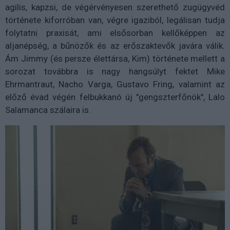
agilis, kapzsi, de végérvényesen szerethető zugügyvéd
története kiforróban van, végre igaziból, legálisan tudja
folytatni praxisát, ami elsősorban kellőképpen az
aljanépség, a bűnözők és az erőszaktevők javára válik.
Ám Jimmy (és persze élettársa, Kim) története mellett a
sorozat továbbra is nagy hangsúlyt fektet Mike
Ehrmantraut, Nacho Varga, Gustavo Fring, valamint az
előző évad végén felbukkanó új "gengszterfőnök", Lalo
Salamanca szálaira is.