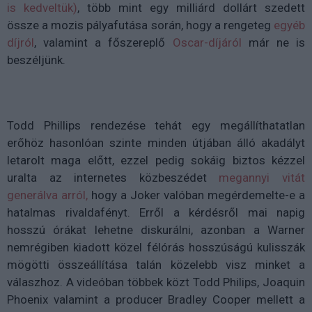
is kedveltük)
, több mint egy milliárd dollárt szedett
össze a mozis pályafutása során, hogy a rengeteg
egyéb
díjról
, valamint a főszereplő
Oscar-díjáról
már ne is
beszéljünk.
Todd Phillips rendezése tehát egy megállíthatatlan
erőhöz hasonlóan szinte minden útjában álló akadályt
letarolt maga előtt, ezzel pedig sokáig biztos kézzel
uralta az internetes közbeszédet
megannyi vitát
generálva arról,
hogy a Joker valóban megérdemelte-e a
hatalmas rivaldafényt. Erről a kérdésről mai napig
hosszú órákat lehetne diskurálni, azonban a Warner
nemrégiben kiadott közel félórás hosszúságú kulisszák
mögötti összeállítása talán közelebb visz minket a
válaszhoz. A videóban többek közt Todd Philips, Joaquin
Phoenix valamint a producer Bradley Cooper mellett a