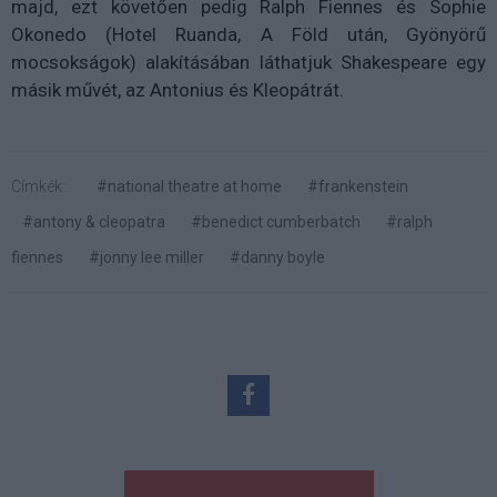
majd, ezt követően pedig Ralph Fiennes és Sophie
Okonedo (Hotel Ruanda, A Föld után, Gyönyörű
mocsokságok) alakításában láthatjuk Shakespeare egy
másik művét, az Antonius és Kleopátrát.
Címkék:
#national theatre at home
#frankenstein
#antony & cleopatra
#benedict cumberbatch
#ralph
fiennes
#jonny lee miller
#danny boyle