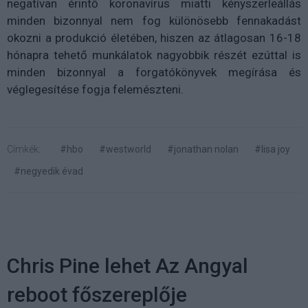
negatívan érintő koronavírus miatti kényszerleállás
minden bizonnyal nem fog különösebb fennakadást
okozni a produkció életében, hiszen az átlagosan 16-18
hónapra tehető munkálatok nagyobbik részét ezúttal is
minden bizonnyal a forgatókönyvek megírása és
véglegesítése fogja felemészteni.
Címkék:
#hbo
#westworld
#jonathan nolan
#lisa joy
#negyedik évad
Chris Pine lehet Az Angyal
reboot főszereplője