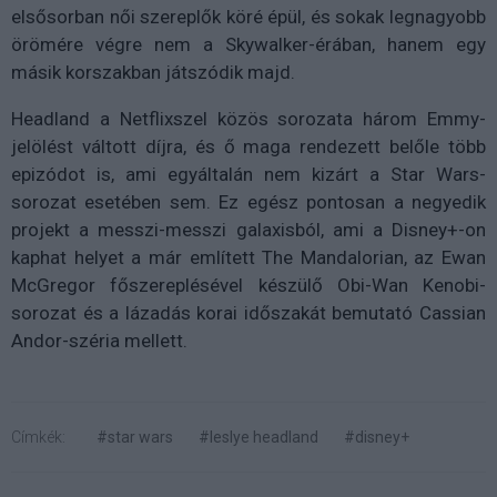
elsősorban női szereplők köré épül, és sokak legnagyobb
örömére végre nem a Skywalker-érában, hanem egy
másik korszakban játszódik majd.
Headland a Netflixszel közös sorozata három Emmy-
jelölést váltott díjra, és ő maga rendezett belőle több
epizódot is, ami egyáltalán nem kizárt a Star Wars-
sorozat esetében sem. Ez egész pontosan a negyedik
projekt a messzi-messzi galaxisból, ami a Disney+-on
kaphat helyet a már említett The Mandalorian, az Ewan
McGregor főszereplésével készülő Obi-Wan Kenobi-
sorozat és a lázadás korai időszakát bemutató Cassian
Andor-széria mellett.
Címkék:
#star wars
#leslye headland
#disney+