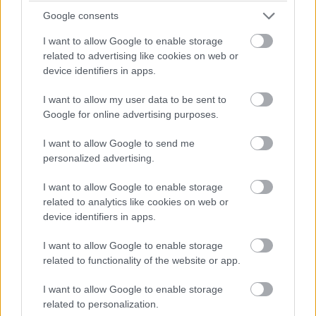
látunk, pillanatnyi leállás vagy lassítás nélkül.
Google consents
I want to allow Google to enable storage
related to advertising like cookies on web or
device identifiers in apps.
I want to allow my user data to be sent to
Google for online advertising purposes.
I want to allow Google to send me
personalized advertising.
I want to allow Google to enable storage
related to analytics like cookies on web or
device identifiers in apps.
I want to allow Google to enable storage
Az ilyen pillanatok mindegyike rendkívül fenomenálisra
related to functionality of the website or app.
sikeredett. Jimmy ugye elkezdi gyakorolni praxisát
I want to allow Google to enable storage
Goodman néven, ezzel több emberhez elérve, de a
related to personalization.
mexikói kartell, a végletekig stílusos és közel zseniálisan