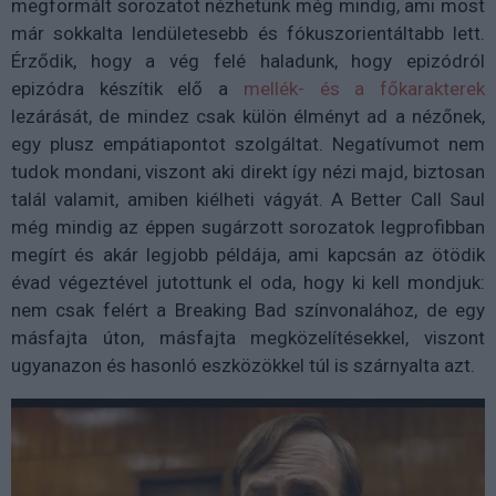
megformált sorozatot nézhetünk még mindig, ami most
már sokkalta lendületesebb és fókuszorientáltabb lett.
Érződik, hogy a vég felé haladunk, hogy epizódról
epizódra készítik elő a
mellék- és a főkarakterek
lezárását, de mindez csak külön élményt ad a nézőnek,
egy plusz empátiapontot szolgáltat. Negatívumot nem
tudok mondani, viszont aki direkt így nézi majd, biztosan
talál valamit, amiben kiélheti vágyát. A Better Call Saul
még mindig az éppen sugárzott sorozatok legprofibban
megírt és akár legjobb példája, ami kapcsán az ötödik
évad végeztével jutottunk el oda, hogy ki kell mondjuk:
nem csak felért a Breaking Bad színvonalához, de egy
másfajta úton, másfajta megközelítésekkel, viszont
ugyanazon és hasonló eszközökkel túl is szárnyalta azt.