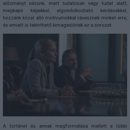
előzményt nézünk, mert tudatosan vagy tudat alatt,
megkapó képekkel, elgondolkodtató kérdésekkel,
hozzánk közel álló motívumokkal rávesznek minket erre,
és emiatt is tekinthető kimagaslónak ez a sorozat.
A történet és annak megformálása mellett a többi