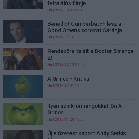
feltalálós filmje
Hír
| 2019.04.04 09:15
Benedict Cumberbatch lesz a
Good Omens sorozat Sátánja
Hír
| 2019.02.16 14:30
Rendezőre talált a Doctor Strange
2!
Hír
| 2018.12.13 09:40
A Grincs - Kritika
Hír
| 2018.12.01 10:00
Ilyen szinkronhangokkal jön A
Grincs
Hír
| 2018.11.28 12:00
Új előzetest kapott Andy Serkis