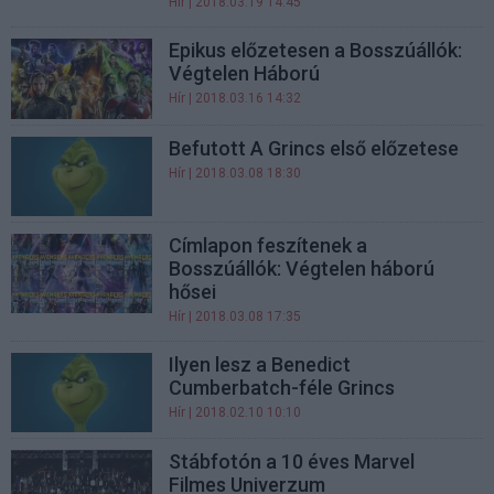
Hír
| 2018.03.19 14:45
Epikus előzetesen a Bosszúállók:
Végtelen Háború
Hír
| 2018.03.16 14:32
Befutott A Grincs első előzetese
Hír
| 2018.03.08 18:30
Címlapon feszítenek a
Bosszúállók: Végtelen háború
hősei
Hír
| 2018.03.08 17:35
Ilyen lesz a Benedict
Cumberbatch-féle Grincs
Hír
| 2018.02.10 10:10
Stábfotón a 10 éves Marvel
Filmes Univerzum