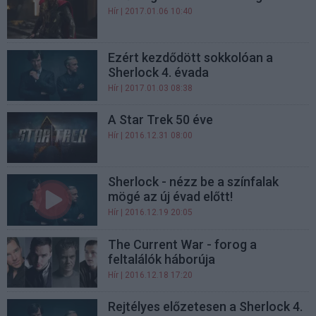
Hír
| 2017.01.06 10:40
Ezért kezdődött sokkolóan a
Sherlock 4. évada
Hír
| 2017.01.03 08:38
A Star Trek 50 éve
Hír
| 2016.12.31 08:00
Sherlock - nézz be a színfalak
mögé az új évad előtt!
Hír
| 2016.12.19 20:05
The Current War - forog a
feltalálók háborúja
Hír
| 2016.12.18 17:20
Rejtélyes előzetesen a Sherlock 4.