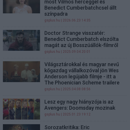
most Vilmos herceggel és
Benedict Cumberbatchcsel állt
színpadra
gsplus.hu
| 2026.06.23 14:35
Doctor Strange visszatér:
Benedict Cumberbatch elszólta
magát az új Bosszúállók-filmről
gsplus.hu
| 2025.09.04 20:01
Világsztárokkal és magyar nevű
kőgazdag vállalkozóval jön Wes
Anderson legújabb filmje - itt a
The Phoenician Scheme trailere
gsplus.hu
| 2025.04.08 08:56
Lesz egy nagy hiányzója is az
Avengers: Doomsday mozinak
gsplus.hu
| 2025.01.23 19:12
Sorozatkritika: Eric