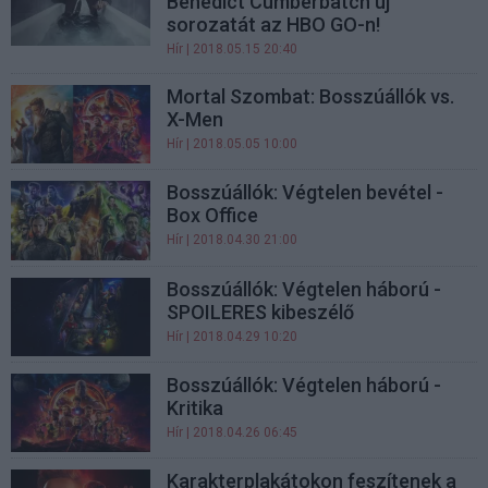
Benedict Cumberbatch új
sorozatát az HBO GO-n!
Hír
| 2018.05.15 20:40
Mortal Szombat: Bosszúállók vs.
X-Men
Hír
| 2018.05.05 10:00
Bosszúállók: Végtelen bevétel -
Box Office
Hír
| 2018.04.30 21:00
Bosszúállók: Végtelen háború -
SPOILERES kibeszélő
Hír
| 2018.04.29 10:20
Bosszúállók: Végtelen háború -
Kritika
Hír
| 2018.04.26 06:45
Karakterplakátokon feszítenek a