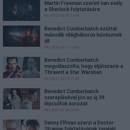
Martin Freeman szerint van esély
a Sherlock folytatására
Hír
| 2021.03.20 11:00
Benedict Cumberbatch ezúttal
második világháborús bűvésznek
áll
Hír
| 2021.03.17 13:00
Benedict Cumberbatch
megválaszolta, hogy eljátszaná-e
Thrawnt a Star Warsban
Hír
| 2021.03.13 17:00
Benedict Cumberbatch
szereplésével jön az új 39
lépcsőfok sorozat
Hír
| 2021.02.26 20:00
Danny Elfman szerzi a Doctor
Strange folytatásának zenéjét