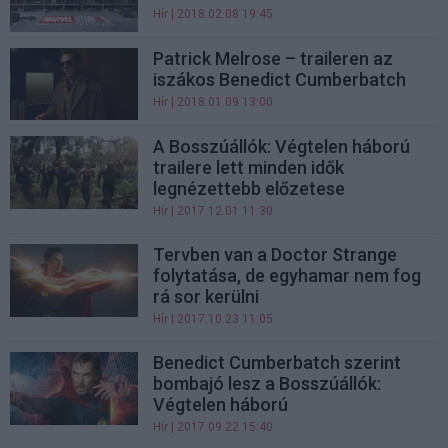
Hír
| 2018.02.08 19:45
Patrick Melrose – traileren az
iszákos Benedict Cumberbatch
Hír
| 2018.01.09 13:00
A Bosszúállók: Végtelen háború
trailere lett minden idők
legnézettebb előzetese
Hír
| 2017.12.01 11:30
Tervben van a Doctor Strange
folytatása, de egyhamar nem fog
rá sor kerülni
Hír
| 2017.10.23 11:05
Benedict Cumberbatch szerint
bombajó lesz a Bosszúállók:
Végtelen háború
Hír
| 2017.09.22 15:40