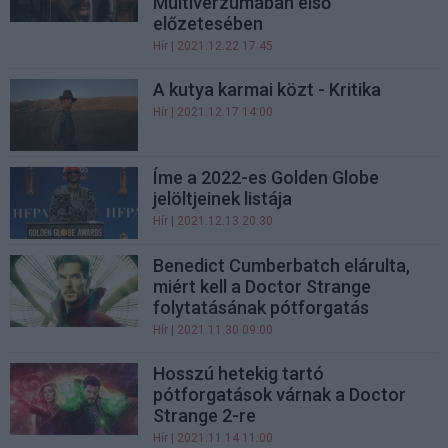
Multiverzumában első
előzetesében
Hír
| 2021.12.22 17:45
A kutya karmai közt - Kritika
Hír
| 2021.12.17 14:00
Íme a 2022-es Golden Globe
jelöltjeinek listája
Hír
| 2021.12.13 20:30
Benedict Cumberbatch elárulta,
miért kell a Doctor Strange
folytatásának pótforgatás
Hír
| 2021.11.30 09:00
Hosszú hetekig tartó
pótforgatások várnak a Doctor
Strange 2-re
Hír
| 2021.11.14 11:00