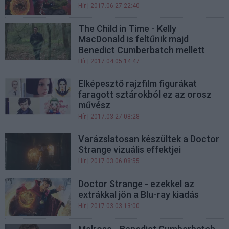
Hír
| 2017.06.27 22:40
The Child in Time - Kelly
MacDonald is feltűnik majd
Benedict Cumberbatch mellett
Hír
| 2017.04.05 14:47
Elképesztő rajzfilm figurákat
faragott sztárokból ez az orosz
művész
Hír
| 2017.03.27 08:28
Varázslatosan készültek a Doctor
Strange vizuális effektjei
Hír
| 2017.03.06 08:55
Doctor Strange - ezekkel az
extrákkal jön a Blu-ray kiadás
Hír
| 2017.03.03 13:00