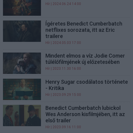
Hír
| 2024.06.24 14:00
Ígéretes Benedict Cumberbatch
netflixes sorozata, itt az Eric
trailere
Hír
| 2024.05.03 17:00
Mindent elmos a víz Jodie Comer
túlélőfilmjének új előzetesében
Hír
| 2023.11.30 16:00
Henry Sugar csodálatos története
- Kritika
Hír
| 2023.09.29 15:00
Benedict Cumberbatch lubickol
Wes Anderson kisfilmjében, itt az
első trailer
Hír
| 2023.09.16 11:00