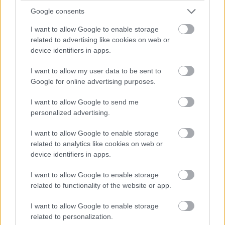
Hír
| 2020.01.10 10:00
Google consents
Doctor Strange már a
I want to allow Google to enable storage
WandaVision sorozatban is
related to advertising like cookies on web or
feltűnhet
device identifiers in apps.
Hír
| 2019.12.16 14:00
I want to allow my user data to be sent to
Google for online advertising purposes.
Szinkronos előzetest kapott Sam
Mendes új filmje, az 1917
I want to allow Google to send me
Hír
| 2019.11.05 10:00
personalized advertising.
Borzongató előzetest kapott a
I want to allow Google to enable storage
Sherlock írói által készült Dracula
related to analytics like cookies on web or
sorozat
device identifiers in apps.
Hír
| 2019.10.28 18:00
I want to allow Google to enable storage
1917 - lélegzetelállító lesz a
related to functionality of the website or app.
Skyfall rendezőjének világháborús
filmje
I want to allow Google to enable storage
Hír
| 2019.10.01 12:00
related to personalization.