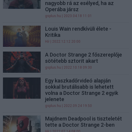
nagyobb rá az esélyed, ha az
Operába jársz
gsplus.hu
| 2023.04.18 11:01
Louis Wain rendkívüli élete -
Kritika
Hír
| 2022.12.12 20:00
A Doctor Strange 2 főszereplője
sötétebb sztorit akart
gsplus.hu
| 2022.10.18 09:30
Egy kaszkadőrvideó alapján
sokkal brutálisabb is lehetett
volna a Doctor Strange 2 egyik
jelenete
gsplus.hu
| 2022.09.24 19:50
Majdnem Deadpool is tiszteletét
tette a Doctor Strange 2-ben
Hír
| 2022.07.14 08:00