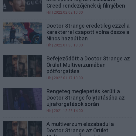
Creed rendezőjének új filmjében
Hír
| 2022.02.02 10:00
Doctor Strange eredetileg ezzel a
karakterrel csapott volna össze a
Nincs hazaútban
Hír
| 2022.01.30 18:00
Befejeződött a Doctor Strange az
Őrület Multiverzumában
pótforgatása
Hír
| 2022.01.17 13:00
Rengeteg meglepetés került a
Doctor Strange folytatásába az
újraforgatások során
Hír
| 2021.12.23 14:00
A multiverzum elszabadul a
Doctor Strange az Őrület