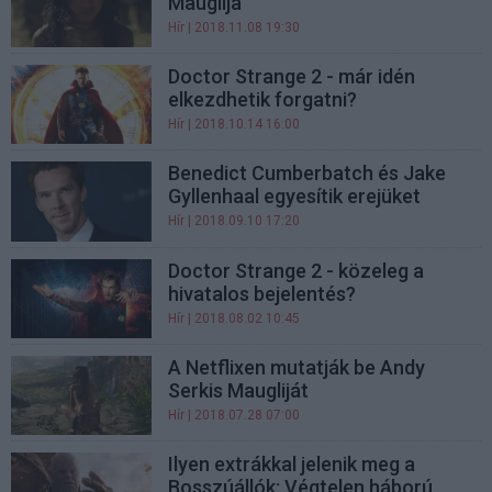
Mauglija
Hír
| 2018.11.08 19:30
Doctor Strange 2 - már idén
elkezdhetik forgatni?
Hír
| 2018.10.14 16:00
Benedict Cumberbatch és Jake
Gyllenhaal egyesítik erejüket
Hír
| 2018.09.10 17:20
Doctor Strange 2 - közeleg a
hivatalos bejelentés?
Hír
| 2018.08.02 10:45
A Netflixen mutatják be Andy
Serkis Maugliját
Hír
| 2018.07.28 07:00
Ilyen extrákkal jelenik meg a
Bosszúállók: Végtelen háború