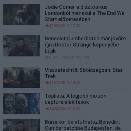
Jodie Comer a disztópikus
Londonból menekül a The End We
Start előzetesében
Hír
| 2023.09.12 17:00
Benedict Cumberbatch már jövőre
újra Doctor Strange köpenyébe
bújik
gsplus.hu
| 2023.07.05 13:21
Visszatekintő: Sötétségben: Star
Trek
Hír
| 2023.05.16 14:00
Toplista: A legjobb motion
capture alakítások
Hír
| 2023.05.10 18:00
Bármikor belefuthatsz Benedict
Cumberbatchbe Budapesten, de