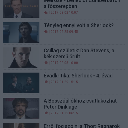
Melrose - Benedict Cumberbatch
a főszerepben
Hír
| 2017.03.02 10:07
Tényleg ennyi volt a Sherlock?
Hír
| 2017.02.25 09:45
Csillag születik: Dan Stevens, a
kék szemű őrült
Hír
| 2017.02.08 10:00
Évadkritika: Sherlock - 4. évad
Hír
| 2017.01.29 15:15
A Bosszúállókhoz csatlakozhat
Peter Dinklage
Hír
| 2017.01.12 06:15
Erről fog szólni a Thor: Ragnarok