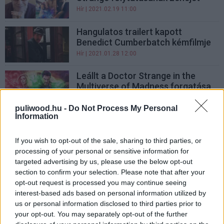
Hír
| 2021.02.19 11:00
Hangulatos trailert kapott
Benedict Cumberbatch kémfilmje
Hír
| 2021.01.28 12:00
Leállt a Doctor Strange in the
Multiverse of Madness forgatása
a koronavírus miatt
puliwood.hu -
Do Not Process My Personal
Hír
| 2021.01.08 17:00
Information
Alfred Molina visszatér Doctor
Octopusként a Pókember 3-ban
If you wish to opt-out of the sale, sharing to third parties, or
processing of your personal or sensitive information for
Hír
| 2020.12.08 22:00
targeted advertising by us, please use the below opt-out
section to confirm your selection. Please note that after your
TOP 7: Ki legyen Johnny Depp
opt-out request is processed you may continue seeing
utódja a Legendás állatok
interest-based ads based on personal information utilized by
folytatásában?
us or personal information disclosed to third parties prior to
Hír
| 2020.11.07 12:00
your opt-out. You may separately opt-out of the further