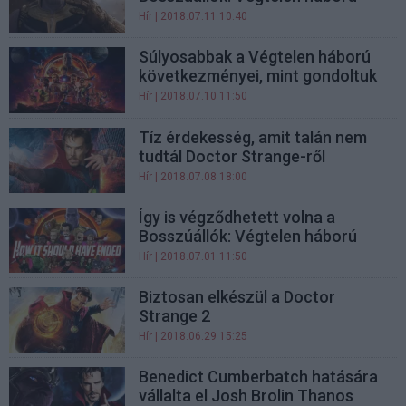
Hír
| 2018.07.11 10:40
Súlyosabbak a Végtelen háború
következményei, mint gondoltuk
Hír
| 2018.07.10 11:50
Tíz érdekesség, amit talán nem
tudtál Doctor Strange-ről
Hír
| 2018.07.08 18:00
Így is végződhetett volna a
Bosszúállók: Végtelen háború
Hír
| 2018.07.01 11:50
Biztosan elkészül a Doctor
Strange 2
Hír
| 2018.06.29 15:25
Benedict Cumberbatch hatására
vállalta el Josh Brolin Thanos