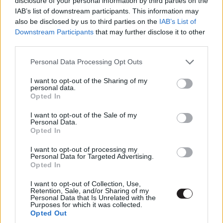
disclosure of your personal information by third parties on the
America Chavez is benne lehet a
IAB’s list of downstream participants. This information may
Doctor Strange folytatásában
also be disclosed by us to third parties on the
IAB’s List of
Hír
| 2020.10.18 11:00
Downstream Participants
that may further disclose it to other
third parties.
Doctor Strange is benne lesz a
Pókember 3. részében
Please note that this website/app uses one or more Google
Personal Data Processing Opt Outs
Hír
| 2020.10.09 17:00
services and may gather and store information including but
not limited to your visit or usage behaviour. You may click to
I want to opt-out of the Sharing of my
personal data.
Otthonról is megnézhetjük
grant or deny consent to Google and its third-party tags to
Opted In
Benedict Cumberbatch
use your data for below specified purposes in below Google
Frankensteinjét
consent section.
I want to opt-out of the Sale of my
Personal Data.
Hír
| 2020.04.24 20:00
Opted In
A Pókember-trilógia rendezője
I want to opt-out of processing my
készítheti el a Doctor Strange
Personal Data for Targeted Advertising.
Opted In
folytatását
Hír
| 2020.02.06 12:00
I want to opt-out of Collection, Use,
Retention, Sale, and/or Sharing of my
Personal Data that Is Unrelated with the
Rendező nélkül maradt a Doctor
Purposes for which it was collected.
Strange in the Multiverse of
Opted Out
Madness