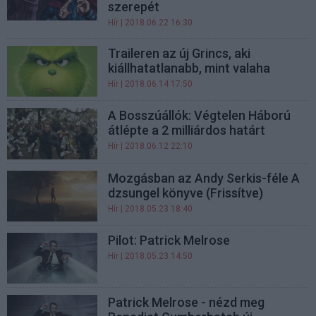
szerepét
Hír
| 2018.06.22 16:30
Traileren az új Grincs, aki
kiállhatatlanabb, mint valaha
Hír
| 2018.06.14 17:50
A Bosszúállók: Végtelen Háború
átlépte a 2 milliárdos határt
Hír
| 2018.06.12 22:10
Mozgásban az Andy Serkis-féle A
dzsungel könyve (Frissítve)
Hír
| 2018.05.23 18:40
Pilot: Patrick Melrose
Hír
| 2018.05.23 14:50
Patrick Melrose - nézd meg