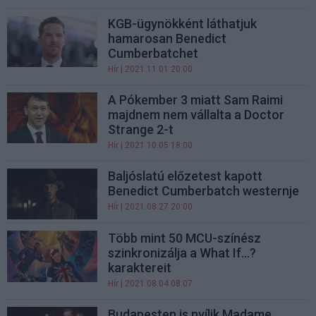
KGB-ügynökként láthatjuk
hamarosan Benedict
Cumberbatchet
Hír
| 2021.11.01 20:00
A Pókember 3 miatt Sam Raimi
majdnem nem vállalta a Doctor
Strange 2-t
Hír
| 2021.10.05 18:00
Baljóslatú előzetest kapott
Benedict Cumberbatch westernje
Hír
| 2021.08.27 20:00
Több mint 50 MCU-színész
szinkronizálja a What If...?
karaktereit
Hír
| 2021.08.04 08:07
Budapesten is nyílik Madame