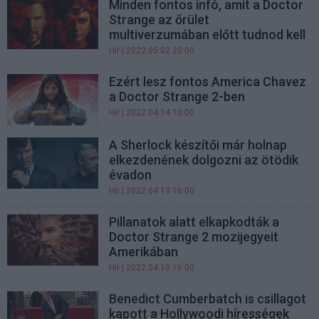
Minden fontos infó, amit a Doctor
Strange az őrület
multiverzumában előtt tudnod kell
Hír
| 2022.05.02 20:00
Ezért lesz fontos America Chavez
a Doctor Strange 2-ben
Hír
| 2022.04.14 10:00
A Sherlock készítői már holnap
elkezdenének dolgozni az ötödik
évadon
Hír
| 2022.04.13 16:00
Pillanatok alatt elkapkodták a
Doctor Strange 2 mozijegyeit
Amerikában
Hír
| 2022.04.10 16:00
Benedict Cumberbatch is csillagot
kapott a Hollywoodi hírességek