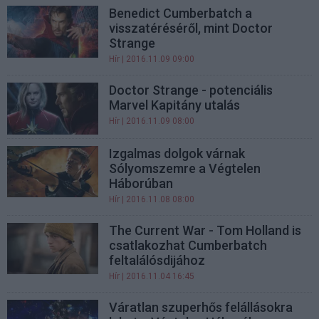
Benedict Cumberbatch a
visszatéréséről, mint Doctor
Strange
Hír
| 2016.11.09 09:00
Doctor Strange - potenciális
Marvel Kapitány utalás
Hír
| 2016.11.09 08:00
Izgalmas dolgok várnak
Sólyomszemre a Végtelen
Háborúban
Hír
| 2016.11.08 08:00
The Current War - Tom Holland is
csatlakozhat Cumberbatch
feltalálósdijához
Hír
| 2016.11.04 16:45
Váratlan szuperhős felállásokra