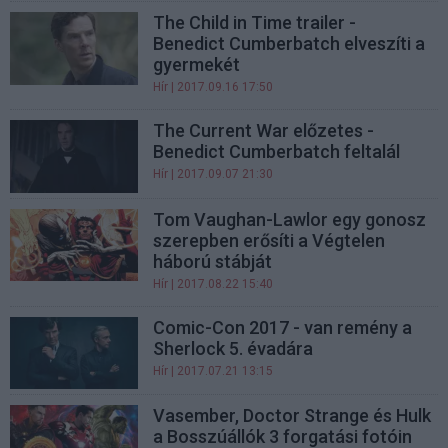
The Child in Time trailer -
Benedict Cumberbatch elveszíti a
gyermekét
Hír
| 2017.09.16 17:50
The Current War előzetes -
Benedict Cumberbatch feltalál
Hír
| 2017.09.07 21:30
Tom Vaughan-Lawlor egy gonosz
szerepben erősíti a Végtelen
háború stábját
Hír
| 2017.08.22 15:40
Comic-Con 2017 - van remény a
Sherlock 5. évadára
Hír
| 2017.07.21 13:15
Vasember, Doctor Strange és Hulk
a Bosszúállók 3 forgatási fotóin