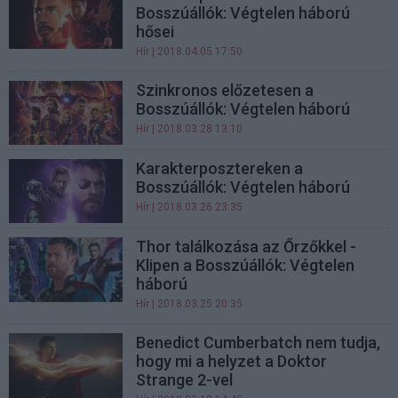
Bosszúállók: Végtelen háború
hősei
Hír
| 2018.04.05 17:50
Szinkronos előzetesen a
Bosszúállók: Végtelen háború
Hír
| 2018.03.28 13:10
Karakterposztereken a
Bosszúállók: Végtelen háború
Hír
| 2018.03.26 23:35
Thor találkozása az Őrzőkkel -
Klipen a Bosszúállók: Végtelen
háború
Hír
| 2018.03.25 20:35
Benedict Cumberbatch nem tudja,
hogy mi a helyzet a Doktor
Strange 2-vel