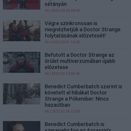
sétányán
Hír
| 2022.03.02 08:00
Végre szinkronosan is
megnézhetjük a Doctor Strange
folytatásának előzetesét!
Hír
| 2022.03.01 16:00
Befutott a Doctor Strange az
őrület multiverzumában újabb
előzetese
Hír
| 2022.02.14 00:40
Benedict Cumberbatch szerint is
követett el hibákat Doctor
Strange a Pókember: Nincs
hazaútban
Hír
| 2022.02.06 12:00
Benedict Cumberbatch is
szerepelni fog az Assassin's