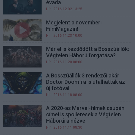
évada
Hír
| 2016.12.02 13:25
Megjelent a novemberi
FilmMagazin!
Hír
| 2016.11.23 10:00
Már el is kezdődött a Bosszúállók:
Végtelen Háború forgatása?
Hír
| 2016.11.20 08:00
A Bosszúállók 3 rendezői akár
Doctor Doom-ra is utalhattak az
új fotóval
Hír
| 2016.11.18 08:00
A 2020-as Marvel-filmek csupán
címei is spoileresek a Végtelen
Háborúra nézve
Hír
| 2016.11.11 08:30