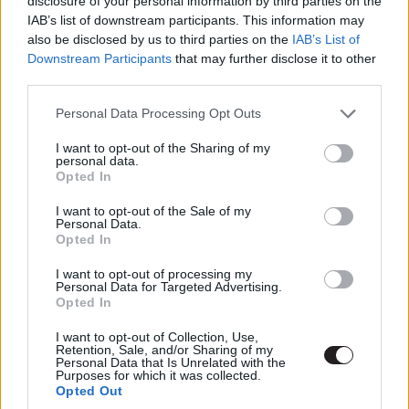
disclosure of your personal information by third parties on the
IAB’s list of downstream participants. This information may
A szervezett bűnözés jegyében
also be disclosed by us to third parties on the
IAB’s List of
Downstream Participants
that may further disclose it to other
érkezik a januári FilmMagazin!
third parties.
Please note that this website/app uses one or more Google
Personal Data Processing Opt Outs
FilmMagazin
|
2017 január 24. 12:00
services and may gather and store information including but
not limited to your visit or usage behaviour. You may click to
I want to opt-out of the Sharing of my
personal data.
grant or deny consent to Google and its third-party tags to
Opted In
Nagy 2016-os összefoglaló, 7 oldalas A
use your data for below specified purposes in below Google
kaptár: Utolsó fejezet háttércikk és
consent section.
I want to opt-out of the Sale of my
Personal Data.
gengszterek minden mennyiségben.
Opted In
I want to opt-out of processing my
Personal Data for Targeted Advertising.
Opted In
Kicsit nehezen indult be filmes szempontból 2017,
I want to opt-out of Collection, Use,
hiszen a díjszezon legnagyobb durranásai majd csak
Retention, Sale, and/or Sharing of my
februárban debütálnak nálunk, emiatt pedig a január egy
Personal Data that Is Unrelated with the
Purposes for which it was collected.
kicsit nyögvenyelősre sikeredett. Persze előnye is van
Opted Out
ennek, így legalább olyan filmeknek szentelhettünk