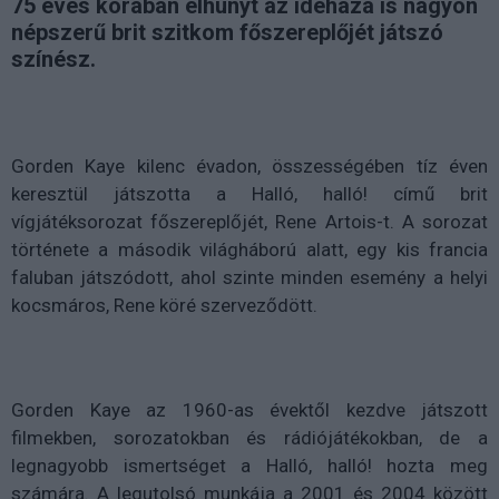
75 éves korában elhunyt az idehaza is nagyon
népszerű brit szitkom főszereplőjét játszó
színész.
Gorden Kaye kilenc évadon, összességében tíz éven
keresztül játszotta a Halló, halló! című brit
vígjátéksorozat főszereplőjét, Rene Artois-t. A sorozat
története a második világháború alatt, egy kis francia
faluban játszódott, ahol szinte minden esemény a helyi
kocsmáros, Rene köré szerveződött.
Gorden Kaye az 1960-as évektől kezdve játszott
filmekben, sorozatokban és rádiójátékokban, de a
legnagyobb ismertséget a Halló, halló! hozta meg
számára. A legutolsó munkája a 2001 és 2004 között