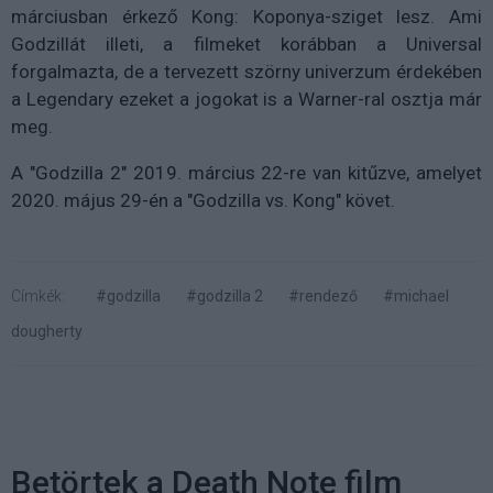
márciusban érkező Kong: Koponya-sziget lesz. Ami
Godzillát illeti, a filmeket korábban a Universal
forgalmazta, de a tervezett szörny univerzum érdekében
a Legendary ezeket a jogokat is a Warner-ral osztja már
meg.
A "Godzilla 2" 2019. március 22-re van kitűzve, amelyet
2020. május 29-én a "Godzilla vs. Kong" követ.
Címkék:
#godzilla
#godzilla 2
#rendező
#michael
dougherty
Betörtek a Death Note film