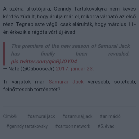
A széria alkotójára, Genndy Tartakovskyra nem kevés
kérdés zúdult, hogy árulja már el, mikorra várható az első
rész. Tegnap este végül csak elárulták, hogy március 11-
én érkezik a régóta várt új évad.
The premiere of the new season of Samurai Jack
has finally been revealed.
pic.twitter.com/qicRjJOYD4
— Nate (@CabooseJr)
2017. január 23.
Ti várjátok már
Samurai Jack
véresebb, sötétebb,
felnőttesebb történetét?
Címkék:
#samurai jack
#szamuráj jack
#animáció
#genndy tartakovsky
#cartoon network
#5. évad