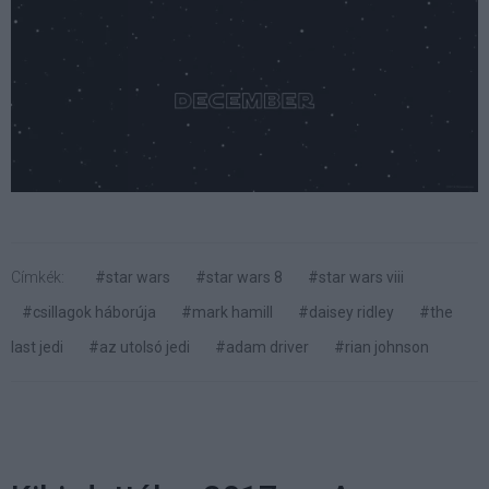
Címkék:
#star wars
#star wars 8
#star wars viii
#csillagok háborúja
#mark hamill
#daisey ridley
#the
last jedi
#az utolsó jedi
#adam driver
#rian johnson