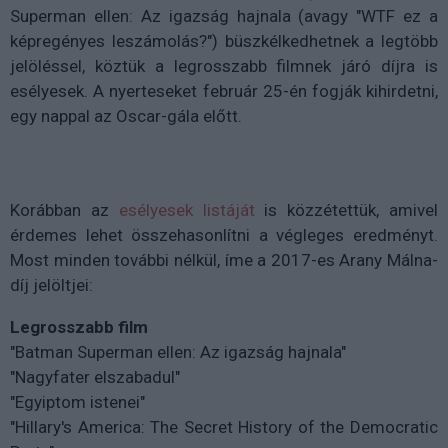
Superman ellen: Az igazság hajnala (avagy "WTF ez a
képregényes leszámolás?") büszkélkedhetnek a legtöbb
jelöléssel, köztük a legrosszabb filmnek járó díjra is
esélyesek. A nyerteseket február 25-én fogják kihirdetni,
egy nappal az Oscar-gála előtt.
Korábban az
esélyesek listáját
is közzétettük, amivel
érdemes lehet összehasonlítni a végleges eredményt.
Most minden további nélkül, íme a 2017-es Arany Málna-
díj jelöltjei:
Legrosszabb film
"Batman Superman ellen: Az igazság hajnala"
"Nagyfater elszabadul"
"Egyiptom istenei"
"Hillary's America: The Secret History of the Democratic