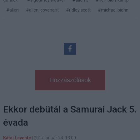
Címkék:
#sigourney weaver
#alien 5
#neill blomkamp
#alien
#alien: covenant
#ridley scott
#michael biehn
Hozzászólások
Ekkor debütál a Samurai Jack 5.
évada
Kátai Levente
|
2017 január 24. 13:00