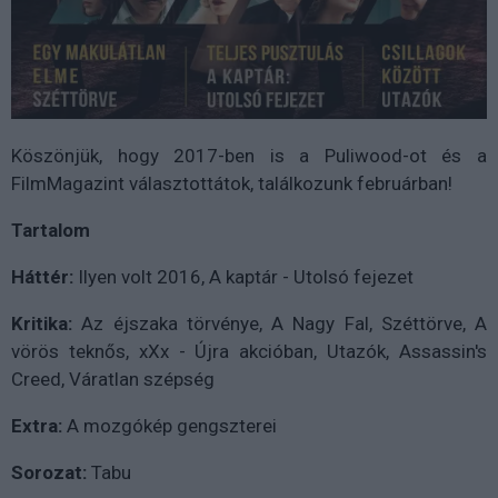
Köszönjük, hogy 2017-ben is a Puliwood-ot és a
FilmMagazint választottátok, találkozunk februárban!
Tartalom
Háttér:
Ilyen volt 2016, A kaptár - Utolsó fejezet
Kritika:
Az éjszaka törvénye, A Nagy Fal, Széttörve, A
vörös teknős, xXx - Újra akcióban, Utazók, Assassin's
Creed, Váratlan szépség
Extra:
A mozgókép gengszterei
Sorozat:
Tabu