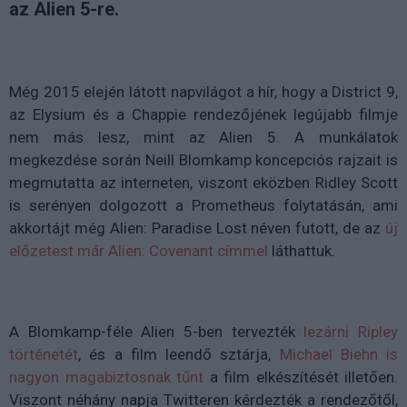
az Alien 5-re.
Még 2015 elején látott napvilágot a hír, hogy a District 9,
az Elysium és a Chappie rendezőjének legújabb filmje
nem más lesz, mint az Alien 5. A munkálatok
megkezdése során Neill Blomkamp koncepciós rajzait is
megmutatta az interneten, viszont eközben Ridley Scott
is serényen dolgozott a Prometheus folytatásán, ami
akkortájt még Alien: Paradise Lost néven futott, de az
új
előzetest már Alien: Covenant címmel
láthattuk.
A Blomkamp-féle Alien 5-ben tervezték
lezárni Ripley
történetét
, és a film leendő sztárja,
Michael Biehn is
nagyon magabiztosnak tűnt
a film elkészítését illetően.
Viszont néhány napja Twitteren kérdezték a rendezőtől,