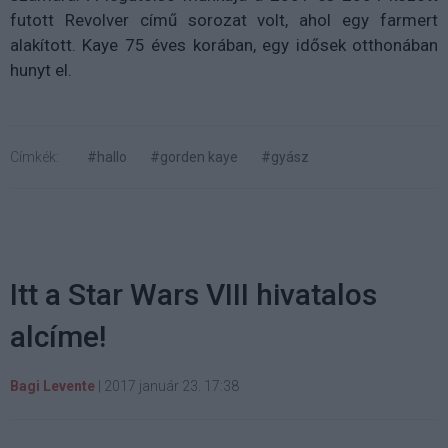
futott Revolver című sorozat volt, ahol egy farmert
alakított. Kaye 75 éves korában, egy idősek otthonában
hunyt el.
Címkék:
#hallo
#gorden kaye
#gyász
Itt a Star Wars VIII hivatalos
alcíme!
Bagi Levente
|
2017 január 23. 17:38