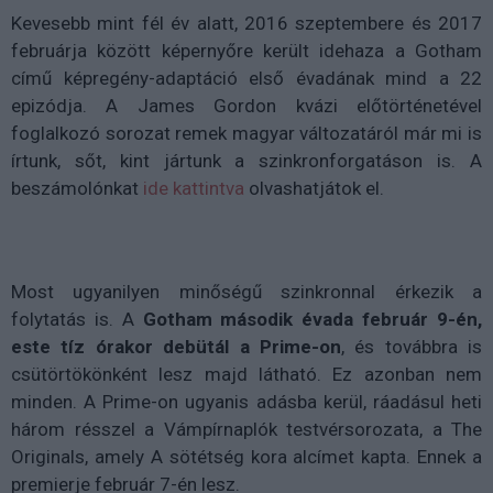
Kevesebb mint fél év alatt, 2016 szeptembere és 2017
februárja között képernyőre került idehaza a Gotham
című képregény-adaptáció első évadának mind a 22
epizódja. A James Gordon kvázi előtörténetével
foglalkozó sorozat remek magyar változatáról már mi is
írtunk, sőt, kint jártunk a szinkronforgatáson is. A
beszámolónkat
ide kattintva
olvashatjátok el.
Most ugyanilyen minőségű szinkronnal érkezik a
folytatás is. A
Gotham második évada február 9-én,
este tíz órakor debütál a Prime-on
, és továbbra is
csütörtökönként lesz majd látható. Ez azonban nem
minden. A Prime-on ugyanis adásba kerül, ráadásul heti
három résszel a Vámpírnaplók testvérsorozata, a The
Originals, amely A sötétség kora alcímet kapta. Ennek a
premierje február 7-én lesz.