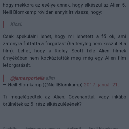
hogy mekkora az esélye annak, hogy elkészül az Alien 5.
Neill Blomkamp röviden annyit írt vissza, hogy:
Kicsi.
Csak spekulálni lehet, hogy mi lehetett a fő ok, ami
zátonyra futtatta a forgatást (ha tényleg nem készül el a
film). Lehet, hogy a Ridley Scott féle Alien filmek
árnyékában nem kockáztatták meg még egy Alien film
leforgatását.
@jamesportella
slim
— Иeill Blomkamp (@NeillBlomkamp)
2017. január 21.
Ti megelégedtek az Alien: Covenanttal, vagy inkább
örülnétek az 5. rész elkészülésének?