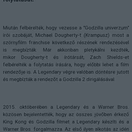
Miután felbérelték, hogy vezesse a "Godzilla univerzum"
írói szobáját, Michael Dougherty-t (Krampusz) most a
szörnyfilm franchise következő részének rendezésével
is megbízták. Már akkoriban pletykálni kezdték,
mikor Dougherty-t és írótársát, Zach Shields-et
felbérelték a folytatás írására, hogy előbbi lehet a film
rendezője is. A Legendary végre valóban döntésre jutott
és megbízták a rendezőt a Godzilla 2 dirigálásával.
2015. októberében a Legendary és a Warner Bros.
közösen bejelentették, hogy az összes jövőben érkező
King Kong és Godzilla filmet a Legendary készíti és a
Warner Bros. forgalmazza. Az első ilyen alkotás az idén