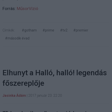
Forrás:
MűsorVízió
Címkék:
#gotham
#prime
#tv2
#premier
#második évad
Elhunyt a Halló, halló! legendás
főszereplője
Jasinka Ádám
|
2017 január 23. 22:20