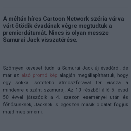
A méltán híres Cartoon Network széria várva
várt ötödik évadának végre megtudtuk a
premierdátumát. Nincs is olyan messze
Samurai Jack visszatérése.
Szörnyen keveset tudni a Samurai Jack új évadáról, de
már az
első promó kép
alapján megállapíthattuk, hogy
egy sokkal sötétebb atmoszférával tér vissza a
mindenre elszánt szamuráj. Az 10 részből álló 5. évad
50 évvel játszódik a 4. szezon eseményei után és
főhősünknek, Jacknek is egészen másik oldalát fogjuk
majd megismerni.