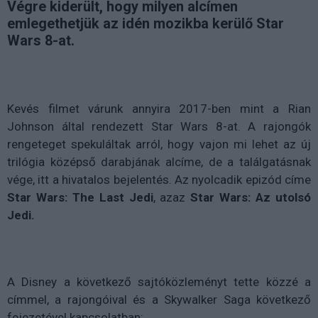
Végre kiderült, hogy milyen alcímen
emlegethetjük az idén mozikba kerülő Star
Wars 8-at.
Kevés filmet várunk annyira 2017-ben mint a Rian
Johnson által rendezett Star Wars 8-at. A rajongók
rengeteget spekuláltak arról, hogy vajon mi lehet az új
trilógia középső darabjának alcíme, de a találgatásnak
vége, itt a hivatalos bejelentés. Az nyolcadik epizód címe
Star Wars: The Last Jedi
, azaz
Star Wars: Az utolsó
Jedi.
A Disney a következő sajtóközleményt tette közzé a
címmel, a rajongóival és a Skywalker Saga következő
fejezetével kapcsolatban: