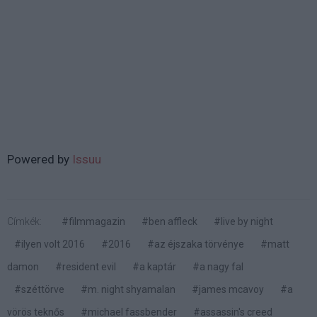
Powered by
Issuu
Címkék:
#filmmagazin
#ben affleck
#live by night
#ilyen volt 2016
#2016
#az éjszaka törvénye
#matt
damon
#resident evil
#a kaptár
#a nagy fal
#széttörve
#m. night shyamalan
#james mcavoy
#a
vörös teknős
#michael fassbender
#assassin's creed