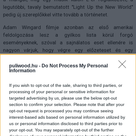
legutóbbi, tavaly bemutatott "Light Up the New World"
pedig új szereplőkkel vitte tovább a történetet.
Adam Wingard filmje azonban az első amerikai
feldolgozása lesz a gyilkos lista körül forgó
eseményeknek, szóval a sajnálatos eset ellenére is
nagyon várjuk, hogy végre egy előzeteset és egy
bemutató dátumot szolgáltasson a Netflix.
puliwood.hu -
Do Not Process My Personal
Information
If you wish to opt-out of the sale, sharing to third parties, or
processing of your personal or sensitive information for
Címkék:
#death note
#adam wingard
#halállista
targeted advertising by us, please use the below opt-out
section to confirm your selection. Please note that after your
#betörés
#netflix
opt-out request is processed you may continue seeing
interest-based ads based on personal information utilized by
us or personal information disclosed to third parties prior to
your opt-out. You may separately opt-out of the further