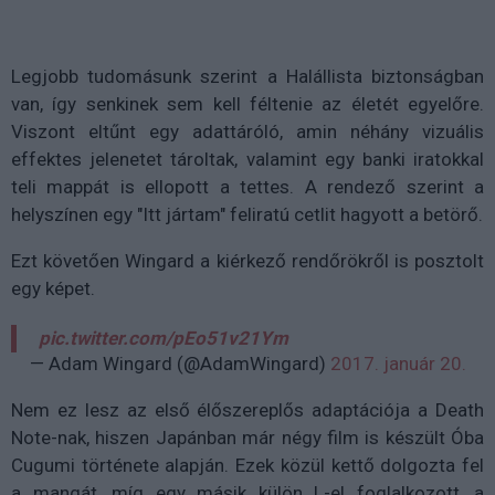
Legjobb tudomásunk szerint a Halállista biztonságban
van, így senkinek sem kell féltenie az életét egyelőre.
Viszont eltűnt egy adattáróló, amin néhány vizuális
effektes jelenetet tároltak, valamint egy banki iratokkal
teli mappát is ellopott a tettes. A rendező szerint a
helyszínen egy "Itt jártam" feliratú cetlit hagyott a betörő.
Ezt követően Wingard a kiérkező rendőrökről is posztolt
egy képet.
pic.twitter.com/pEo51v21Ym
— Adam Wingard (@AdamWingard)
2017. január 20.
Nem ez lesz az első élőszereplős adaptációja a Death
Note-nak, hiszen Japánban már négy film is készült Óba
Cugumi története alapján. Ezek közül kettő dolgozta fel
a mangát, míg egy másik külön L-el foglalkozott, a