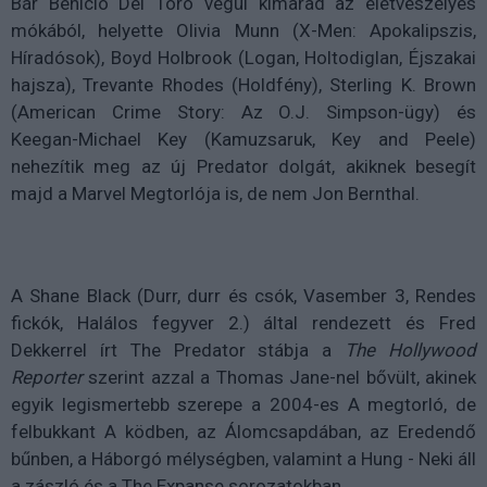
Bár Benicio Del Toro végül kimarad az életveszélyes
mókából, helyette Olivia Munn (X-Men: Apokalipszis,
Híradósok), Boyd Holbrook (Logan, Holtodiglan, Éjszakai
hajsza), Trevante Rhodes (Holdfény), Sterling K. Brown
(American Crime Story: Az O.J. Simpson-ügy) és
Keegan-Michael Key (Kamuzsaruk, Key and Peele)
nehezítik meg az új Predator dolgát, akiknek besegít
majd a Marvel Megtorlója is, de nem Jon Bernthal.
A Shane Black (Durr, durr és csók, Vasember 3, Rendes
fickók, Halálos fegyver 2.) által rendezett és Fred
Dekkerrel írt The Predator stábja a
The Hollywood
Reporter
szerint azzal a Thomas Jane-nel bővült, akinek
egyik legismertebb szerepe a 2004-es A megtorló, de
felbukkant A ködben, az Álomcsapdában, az Eredendő
bűnben, a Háborgó mélységben, valamint a Hung - Neki áll
a zászló és a The Expanse sorozatokban.