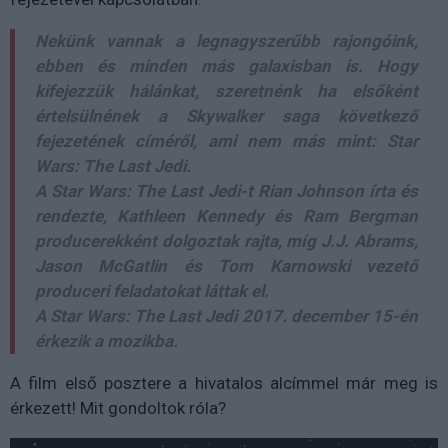
Nekünk vannak a legnagyszerűbb rajongóink,
ebben és minden más galaxisban is. Hogy
kifejezzük hálánkat, szeretnénk ha elsőként
értelsülnének a Skywalker saga következő
fejezetének címéről, ami nem más mint:
Star
Wars: The Last Jedi.
A
Star Wars: The Last Jedi-t
Rian Johnson írta és
rendezte, Kathleen Kennedy és Ram Bergman
producerekként dolgoztak rajta, míg J.J. Abrams,
Jason McGatlin és Tom Karnowski vezető
produceri feladatokat láttak el.
A
Star Wars: The Last Jedi
2017. december 15-én
érkezik a mozikba.
A film első posztere a hivatalos alcímmel már meg is
érkezett! Mit gondoltok róla?