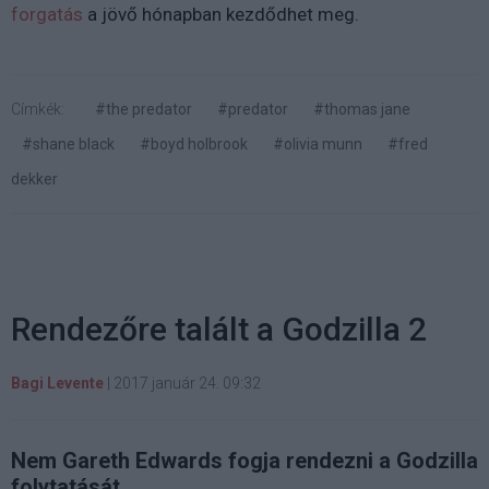
forgatás
a jövő hónapban kezdődhet meg.
Címkék:
#the predator
#predator
#thomas jane
#shane black
#boyd holbrook
#olivia munn
#fred
dekker
Rendezőre talált a Godzilla 2
Bagi Levente
|
2017 január 24. 09:32
Nem Gareth Edwards fogja rendezni a Godzilla
folytatását.