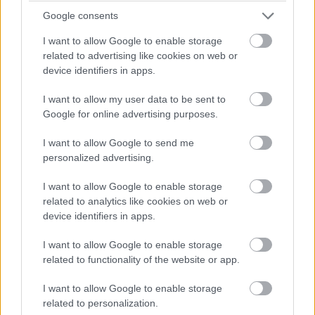
nagyobb figyelmet, amik amúgy elsikkadtak volna.
Google consents
I want to allow Google to enable storage
related to advertising like cookies on web or
device identifiers in apps.
Azért unatkozni nem volt időnk, hiszen a szokásos év
I want to allow my user data to be sent to
eleji visszatekintésünk mindig nagy feladat, 2016 pedig
Google for online advertising purposes.
egy olyan év volt, aminek kapcsán sok mindenről van mit
beszélni. Ennek szellemében nagyon ajánlom
I want to allow Google to send me
figyelmetekbe grandiózus összeállításunkat, van benne
personalized advertising.
csemegéznivaló dögivel. Ami pedig az újság többi részét
I want to allow Google to enable storage
illeti, eluralkodott rajtunk a szervezett bűnözés iránti
related to analytics like cookies on web or
vágy, hiszen a címlapra kerülő Az éjszaka törvénye
device identifiers in apps.
mellett áttekintettük még a gengszterfilmek történetét
is, sőt filmklasszikusunk a műfaj egyik legjobb,
I want to allow Google to enable storage
legelismertebb darabja, a Volt egyszer egy Amerika lett.
related to functionality of the website or app.
I want to allow Google to enable storage
related to personalization.