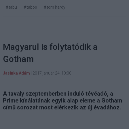
#tabu
#taboo
#tom hardy
Magyarul is folytatódik a
Gotham
Jasinka Ádám
|
2017 január 24. 10:00
A tavaly szeptemberben induló tévéadó, a
Prime kínálatának egyik alap eleme a Gotham
című sorozat most elérkezik az új évadához.