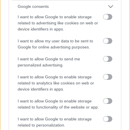
színpadon a Smink és jelmez kategóriát konferálja fel,
Google consents
vicceskedve. És a díjat kapja...
I want to allow Google to enable storage
2:58 A SUICIDE SQUAD!!! A DC-nek máris van egy Oscar-
related to advertising like cookies on web or
díja!!!
device identifiers in apps.
I want to allow my user data to be sent to
3:00 A legjobb jelmez díját kapja...
Google for online advertising purposes.
3:01 Colleen Atwood a Legendás állatok és
I want to allow Google to send me
megfigyelésükért!!! Hell yeah!!!
personalized advertising.
I want to allow Google to enable storage
related to analytics like cookies on web or
device identifiers in apps.
I want to allow Google to enable storage
related to functionality of the website or app.
I want to allow Google to enable storage
related to personalization.