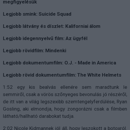
megfigyelésük
Legjobb smink: Suicide Squad
Legjobb látvány és díszlet: Kaliforniai álom
Legjobb idegennyelvű film: Az ügyfél
Legjobb rövidfilm: Mindenki
Legjobb dokumentumfilm: O.J. - Made in America
Legjobb rövid dokumentumfilm: The White Helmets
1:52 egy kis bealvás ellenére sem maradtunk le
semmiről, csak a vörös szőnyeges bevonulás jó részéről,
de itt van a világ legszexibb szemtengelyferdülése, Ryan
Gosling, aki elmondja, hogy zongorázni csak a filmben
látható/hallható darabokat tudja.
2:02 Nicole Kidmannek jól áll, hogy leszokott a botoxról.