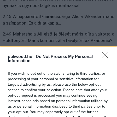
nyitnak is egy nosztalgikus montázzsal.
2:45 A napbarnított/narancssárga Alicia Vikander máris
a színpadon. És a díjat kapja...
2:49 Mahershala Ali első jelölését máris díjra váltotta a
Holdfényért. Máris kompenzál a tavalyiért az Akadémia?
puliwood.hu -
Do Not Process My Personal
Information
If you wish to opt-out of the sale, sharing to third parties, or
processing of your personal or sensitive information for
targeted advertising by us, please use the below opt-out
section to confirm your selection. Please note that after your
opt-out request is processed you may continue seeing
interest-based ads based on personal information utilized by
us or personal information disclosed to third parties prior to
your opt-out. You may separately opt-out of the further