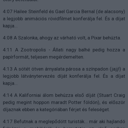
4:07 Hailee Steinfeld és Gael Garcia Bernal (de alacsony)
a legjobb animációs rövidfilmet konferálja fel. És a díjat
kapja...
4:08 A Szalonka, ahogy az várható volt, a Pixar behúzta.
4:11 A Zootropolis - Állati nagy balhé pedig hozza a
papírformát, teljesen megérdemelten.
4:13 A sötét ötven árnyalata párosa a színpadon (jajj!) a
legjobb látványtervezés díját konferálja fel. És a díjat
kapja...
4:14 A Kaliforniai álom behúzza első díját (Stuart Craig
pedig megint hoppon maradt Potter földön), és először
díjaznak ebben a kategóriában férjet és feleséget.
4:17 Befutnak a meglepődött turisták... már aki hajlandó