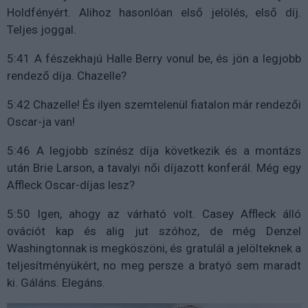
Holdfényért. Alihoz hasonlóan első jelölés, első díj.
Teljes joggal.
5:41 A fészekhajú Halle Berry vonul be, és jön a legjobb
rendező díja. Chazelle?
5:42 Chazelle! És ilyen szemtelenül fiatalon már rendezői
Oscar-ja van!
5:46 A legjobb színész díja következik és a montázs
után Brie Larson, a tavalyi női díjazott konferál. Még egy
Affleck Oscar-díjas lesz?
5:50 Igen, ahogy az várható volt. Casey Affleck álló
ovációt kap és alig jut szóhoz, de még Denzel
Washingtonnak is megköszöni, és gratulál a jelölteknek a
teljesítményükért, no meg persze a bratyó sem maradt
ki. Gáláns. Elegáns.