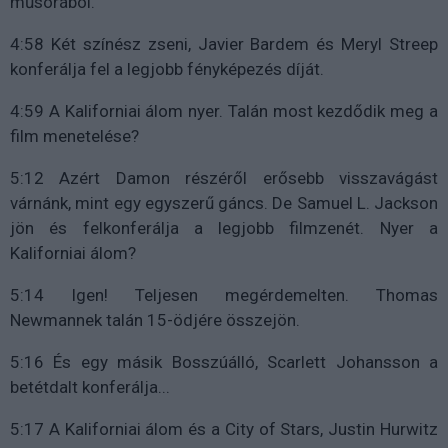
műsorából.
4:58 Két színész zseni, Javier Bardem és Meryl Streep
konferálja fel a legjobb fényképezés díját.
4:59 A Kaliforniai álom nyer. Talán most kezdődik meg a
film menetelése?
5:12 Azért Damon részéről erősebb visszavágást
várnánk, mint egy egyszerű gáncs. De Samuel L. Jackson
jön és felkonferálja a legjobb filmzenét. Nyer a
Kaliforniai álom?
5:14 Igen! Teljesen megérdemelten. Thomas
Newmannek talán 15-ödjére összejön.
5:16 És egy másik Bosszúálló, Scarlett Johansson a
betétdalt konferálja...
5:17 A Kaliforniai álom és a City of Stars, Justin Hurwitz