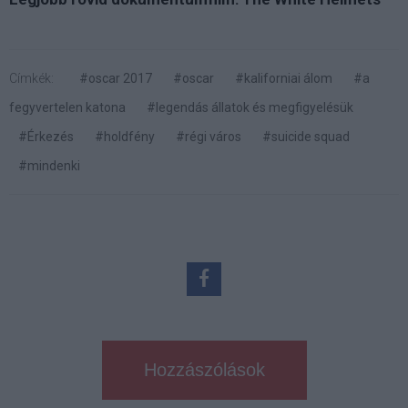
Címkék:
#oscar 2017
#oscar
#kaliforniai álom
#a
fegyvertelen katona
#legendás állatok és megfigyelésük
#Érkezés
#holdfény
#régi város
#suicide squad
#mindenki
Hozzászólások