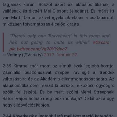
tagjainak korán. Beszól azért az aktuálpolitikának, a
vallásnak és dicséri Mel Gibsont (elegáns). És máris itt
van Matt Damon, akivel igyekszik elásni a csatabárdot,
miközben folyamatosan élcelődik rajta.
"There's only one 'Braveheart' in this room and
he's not going to unite us either"
#Oscars
pic.twitter.com/Vq70YYdvc7
— Variety (@Variety)
2017. február 27.
2:39 Kimmel már most az elmúlt évek legjobb hostja.
Zseniális beszólásaival szépen rávilágít a trendek
változásaira és az Akadémia ellentmondásosságára. Az
aktuálpolitika sem marad ki persze, miközben egységre
szólít fel (szép). És be mert szólni Meryl Streepnek!
Bátor. Vajon holnap még lesz munkája? De kihozza úgy,
hogy állóovációt kapjon.
2:44 Következik a legjobb férfi mellékszereplő kategória,