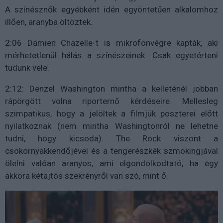
A színésznők egyébként idén egyöntetűen alkalomhoz
illően, aranyba öltöztek.
2:06 Damien Chazelle-t is mikrofonvégre kapták, aki
mérhetetlenül hálás a színészeinek. Csak egyetérteni
tudunk vele.
2:12: Denzel Washington mintha a kelleténél jobban
rápörgött volna riporternő kérdéseire. Mellesleg
szimpatikus, hogy a jelöltek a filmjük poszterei előtt
nyilatkoznak (nem mintha Washingtonról ne lehetne
tudni, hogy kicsoda). The Rock viszont a
csokornyakkendőjével és a tengerészkék szmokingjával
ölelni valóan aranyos, ami elgondolkodtató, ha egy
akkora kétajtós szekrényről van szó, mint ő.