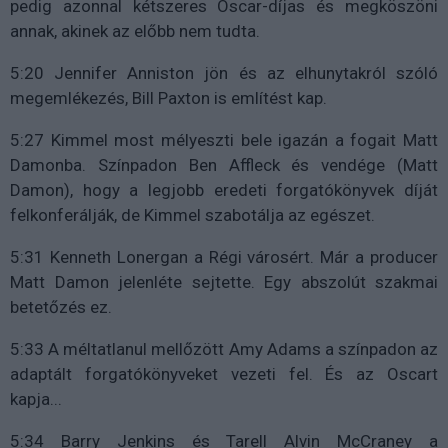
pedig azonnal kétszeres Oscar-díjas és megköszöni
annak, akinek az előbb nem tudta.
5:20 Jennifer Anniston jön és az elhunytakról szóló
megemlékezés, Bill Paxton is említést kap.
5:27 Kimmel most mélyeszti bele igazán a fogait Matt
Damonba. Színpadon Ben Affleck és vendége (Matt
Damon), hogy a legjobb eredeti forgatókönyvek díját
felkonferálják, de Kimmel szabotálja az egészet.
5:31 Kenneth Lonergan a Régi városért. Már a producer
Matt Damon jelenléte sejtette. Egy abszolút szakmai
betetőzés ez.
5:33 A méltatlanul mellőzött Amy Adams a színpadon az
adaptált forgatókönyveket vezeti fel. És az Oscart
kapja...
5:34 Barry Jenkins és Tarell Alvin McCraney a