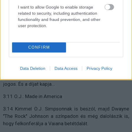
I want to allow Google to enable storage
related to security, including authentication
functionality and fraud prevention, and other
user protection.
3:07 Kimmel újra a színpadon és a képregényfilmekkel
élcelődik és onnan köt át az Oscar-jelölt filmekre és a
Számolás joga felvetett témáira. Máris színpadon az
CONFIRM
említett film hölgykoszorúja, akik a legjobb
dokumentumfilmet konferálják fel, de
Data Deletion
Data Access
Privacy Policy
meglepetésvendégként feljön a Henson által életre
keltett tudóshölgy. Az állóováció és a sírás abszolút
jogos. És a díjat kapja...
3:11 O.J.: Made in America
3:14 Kimmel O.J. Simpsonnak is beszól, majd Dwayne
"The Rock" Johnson a színpadon és még dalolászik is,
hogy felkonferálja a Vaiana betétdalát.