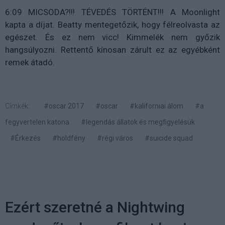
6:09 MICSODA?!!! TÉVEDÉS TÖRTÉNT!!! A Moonlight
kapta a díjat. Beatty mentegetőzik, hogy félreolvasta az
egészet. És ez nem vicc! Kimmelék nem győzik
hangsúlyozni. Rettentő kínosan zárult ez az egyébként
remek átadó.
Címkék:
#oscar 2017
#oscar
#kaliforniai álom
#a
fegyvertelen katona
#legendás állatok és megfigyelésük
#Érkezés
#holdfény
#régi város
#suicide squad
Ezért szeretné a Nightwing