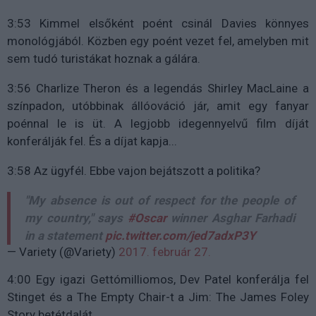
3:53 Kimmel elsőként poént csinál Davies könnyes
monológjából. Közben egy poént vezet fel, amelyben mit
sem tudó turistákat hoznak a gálára.
3:56 Charlize Theron és a legendás Shirley MacLaine a
színpadon, utóbbinak állóováció jár, amit egy fanyar
poénnal le is üt. A legjobb idegennyelvű film díját
konferálják fel. És a díjat kapja...
3:58 Az ügyfél. Ebbe vajon bejátszott a politika?
"My absence is out of respect for the people of
my country," says
#Oscar
winner Asghar Farhadi
in a statement
pic.twitter.com/jed7adxP3Y
— Variety (@Variety)
2017. február 27.
4:00 Egy igazi Gettómilliomos, Dev Patel konferálja fel
Stinget és a The Empty Chair-t a Jim: The James Foley
Story betétdalát.