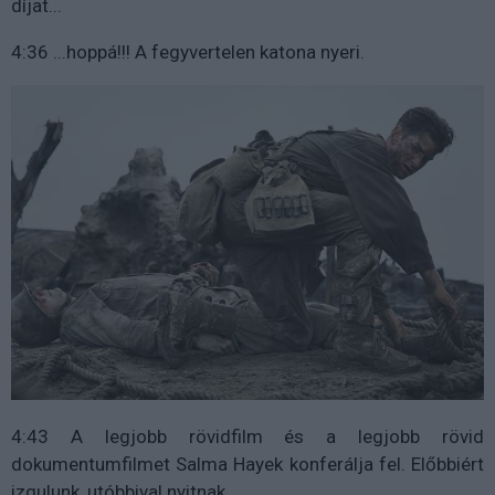
díjat...
4:36 ...hoppá!!! A fegyvertelen katona nyeri.
4:43 A legjobb rövidfilm és a legjobb rövid
dokumentumfilmet Salma Hayek konferálja fel. Előbbiért
izgulunk, utóbbival nyitnak...