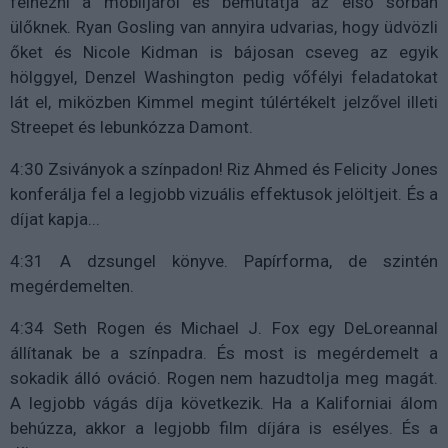
felnézni a mobiljáról és bemutatja az első sorban
ülőknek. Ryan Gosling van annyira udvarias, hogy üdvözli
őket és Nicole Kidman is bájosan cseveg az egyik
hölggyel, Denzel Washington pedig vőfélyi feladatokat
lát el, miközben Kimmel megint túlértékelt jelzővel illeti
Streepet és lebunkózza Damont.
4:30 Zsiványok a színpadon! Riz Ahmed és Felicity Jones
konferálja fel a legjobb vizuális effektusok jelöltjeit. És a
díjat kapja...
4:31 A dzsungel könyve. Papírforma, de szintén
megérdemelten.
4:34 Seth Rogen és Michael J. Fox egy DeLoreannal
állítanak be a színpadra. És most is megérdemelt a
sokadik álló ováció. Rogen nem hazudtolja meg magát.
A legjobb vágás díja következik. Ha a Kaliforniai álom
behúzza, akkor a legjobb film díjára is esélyes. És a