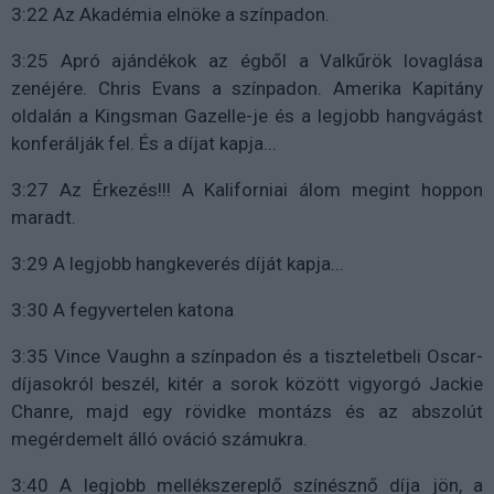
3:22 Az Akadémia elnöke a színpadon.
3:25 Apró ajándékok az égből a Valkűrök lovaglása
zenéjére. Chris Evans a színpadon. Amerika Kapitány
oldalán a Kingsman Gazelle-je és a legjobb hangvágást
konferálják fel. És a díjat kapja...
3:27 Az Érkezés!!! A Kaliforniai álom megint hoppon
maradt.
3:29 A legjobb hangkeverés díját kapja...
3:30 A fegyvertelen katona
3:35 Vince Vaughn a színpadon és a tiszteletbeli Oscar-
díjasokról beszél, kitér a sorok között vigyorgó Jackie
Chanre, majd egy rövidke montázs és az abszolút
megérdemelt álló ováció számukra.
3:40 A legjobb mellékszereplő színésznő díja jön, a