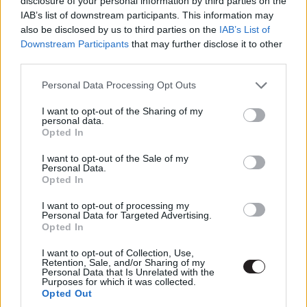
disclosure of your personal information by third parties on the
IAB’s list of downstream participants. This information may
also be disclosed by us to third parties on the
IAB’s List of
Downstream Participants
that may further disclose it to other
third parties.
Please note that this website/app uses one or more Google
Personal Data Processing Opt Outs
services and may gather and store information including but
not limited to your visit or usage behaviour. You may click to
I want to opt-out of the Sharing of my
personal data.
grant or deny consent to Google and its third-party tags to
Opted In
use your data for below specified purposes in below Google
consent section.
I want to opt-out of the Sale of my
Personal Data.
Opted In
I want to opt-out of processing my
Personal Data for Targeted Advertising.
Opted In
I want to opt-out of Collection, Use,
2:55 Kimmel szemmel láthatóan nem marad távol, mint
Retention, Sale, and/or Sharing of my
Personal Data that Is Unrelated with the
az elmúlt évek hostjai és továbbra is élcelődik. Kate
Purposes for which it was collected.
Opted Out
McKinnon a Szellemirtókból és Jason Bateman a