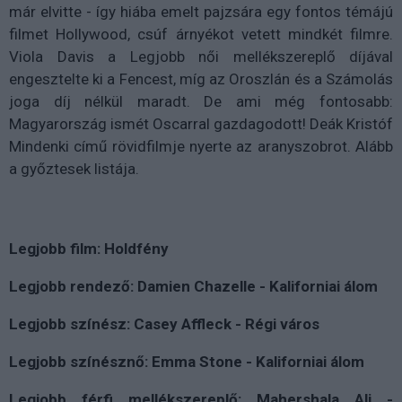
már elvitte - így hiába emelt pajzsára egy fontos témájú
filmet Hollywood, csúf árnyékot vetett mindkét filmre.
Viola Davis a Legjobb női mellékszereplő díjával
engesztelte ki a Fencest, míg az Oroszlán és a Számolás
joga díj nélkül maradt. De ami még fontosabb:
Magyarország ismét Oscarral gazdagodott! Deák Kristóf
Mindenki című rövidfilmje nyerte az aranyszobrot. Alább
a győztesek listája.
Legjobb film: Holdfény
Legjobb rendező: Damien Chazelle - Kaliforniai álom
Legjobb színész: Casey Affleck - Régi város
Legjobb színésznő: Emma Stone - Kaliforniai álom
Legjobb férfi mellékszereplő: Mahershala Ali -