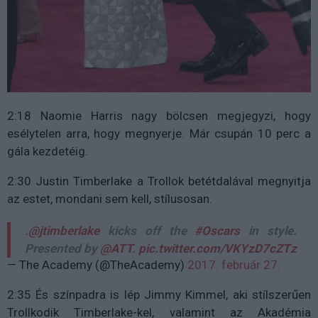
2:18 Naomie Harris nagy bölcsen megjegyzi, hogy
esélytelen arra, hogy megnyerje. Már csupán 10 perc a
gála kezdetéig.
2:30 Justin Timberlake a Trollok betétdalával megnyitja
az estet, mondani sem kell, stílusosan.
.
@jtimberlake
kicks off the
#Oscars
in style.
Presented by
@ATT
.
pic.twitter.com/VKYzD7cZTz
— The Academy (@TheAcademy)
2017. február 27.
2:35 És színpadra is lép Jimmy Kimmel, aki stílszerűen
Trollkodik Timberlake-kel, valamint az Akadémia