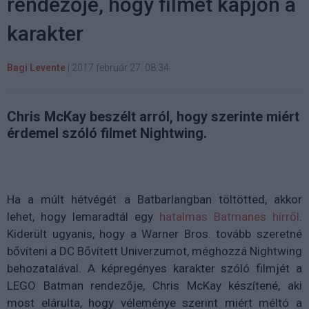
rendezője, hogy filmet kapjon a
karakter
Bagi Levente
|
2017 február 27. 08:34
Chris McKay beszélt arról, hogy szerinte miért
érdemel szóló filmet Nightwing.
Ha a múlt hétvégét a Batbarlangban töltötted, akkor
lehet, hogy lemaradtál egy
hatalmas Batmanes hírről
.
Kiderült ugyanis, hogy a Warner Bros. tovább szeretné
bővíteni a DC Bővített Univerzumot, méghozzá Nightwing
behozatalával. A képregényes karakter szóló filmjét a
LEGO Batman rendezője, Chris McKay készítené, aki
most elárulta, hogy véleménye szerint miért méltó a