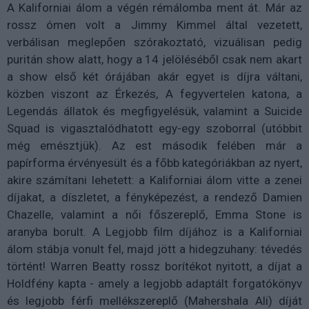
A Kaliforniai álom a végén rémálomba ment át. Már az
rossz ómen volt a Jimmy Kimmel által vezetett,
verbálisan meglepően szórakoztató, vizuálisan pedig
puritán show alatt, hogy a 14 jelöléséből csak nem akart
a show első két órájában akár egyet is díjra váltani,
közben viszont az Érkezés, A fegyvertelen katona, a
Legendás állatok és megfigyelésük, valamint a Suicide
Squad is vigasztalódhatott egy-egy szoborral (utóbbit
még emésztjük). Az est második felében már a
papírforma érvényesült és a főbb kategóriákban az nyert,
akire számítani lehetett: a Kaliforniai álom vitte a zenei
díjakat, a díszletet, a fényképezést, a rendező Damien
Chazelle, valamint a női főszereplő, Emma Stone is
aranyba borult. A Legjobb film díjához is a Kaliforniai
álom stábja vonult fel, majd jött a hidegzuhany: tévedés
történt! Warren Beatty rossz borítékot nyitott, a díjat a
Holdfény kapta - amely a legjobb adaptált forgatókönyv
és legjobb férfi mellékszereplő (Mahershala Ali) díját