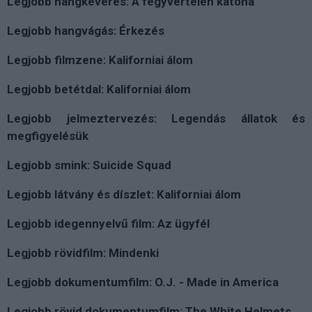
Legjobb hangkeverés: A fegyvertelen katona
Legjobb hangvágás: Érkezés
Legjobb filmzene: Kaliforniai álom
Legjobb betétdal: Kaliforniai álom
Legjobb jelmeztervezés: Legendás állatok és
megfigyelésük
Legjobb smink: Suicide Squad
Legjobb látvány és díszlet: Kaliforniai álom
Legjobb idegennyelvű film: Az ügyfél
Legjobb rövidfilm: Mindenki
Legjobb dokumentumfilm: O.J. - Made in America
Legjobb rövid dokumentumfilm: The White Helmets