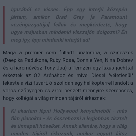
Igazából ez vicces. Épp egy interjú közepén
jártam, amikor Brad Grey [a Paramount
vezérigazgatója] felhív és megkérdezte, hogy
ugye májusban mindenki visszajön dolgozni? Én
meg így, épp mindenki interjút ad!
Maga a premier sem fulladt unalomba, a színészek
(Deepika Padukone, Ruby Rose, Donnie Yen, Nina Dobrev
és a harcművész Tony Jaa) a Temzén egy luxus jachttal
érkeztek az O2 Arénához és mivel Diesel "véletlenül"
lekéste a vízi fuvart, ő szolidan egy helikopterrel landolt a
vörös szőnyegen és arról beszélt mennyire szerencsés,
hogy kollégái a világ minden tájáról érkeznek:
Ki akartam lépni Hollywood kényelméből - más
film piacokra - és összehozni a legjobban tisztelt
és ünnepelt hőseiket. Annak ellenére, hogy a világ
minden tájáról érkezünk, amikor együtt látsz