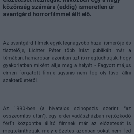
közönség számára (eddig) ismeretlen úr
avantgárd horrorfilmmel állt elő.
Az avantgárd filmek egyik legnagyobb hazai ismerője és
tisztelője, Lichter Péter több írást publikált már a
témában, hamarosan azonban azt is megtudhatjuk, hogy
gyakorlatban miként állja meg a helyét - Fagyott május
címen forgatott filmje ugyanis nem fog oly távol állni
szakterületétől.
Az 1990-ben (a hivatalos szinopszis szerint: "az
összeomlás után"), egy erdei vadászházban rejtőzködő
férfit központba állító filmnek már az előzetesét is
megtekinthetjük, mely előzetes azonban sokat nem fed