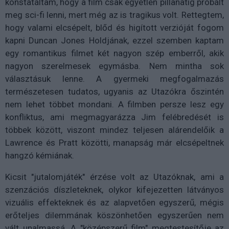
konstatáltam, hogy a film csak egyetlen pillanatig próbált
meg sci-fi lenni, mert még az is tragikus volt. Rettegtem,
hogy valami elcsépelt, blőd és higított verzióját fogom
kapni Duncan Jones Holdjának, ezzel szemben kaptam
egy romantikus filmet két nagyon szép emberről, akik
nagyon szerelmesek egymásba. Nem mintha sok
választásuk lenne. A gyermeki megfogalmazás
természetesen tudatos, ugyanis az Utazókra őszintén
nem lehet többet mondani. A filmben persze lesz egy
konfliktus, ami megmagyarázza Jim felébredését is
többek között, viszont mindez teljesen alárendelőik a
Lawrence és Pratt közötti, manapság már elcsépeltnek
hangzó kémiának.
Kicsit "jutalomjáték" érzése volt az Utazóknak, ami a
szenzációs díszleteknek, olykor kifejezetten látványos
vizuális effekteknek és az alapvetően egyszerű, mégis
erőteljes dilemmának köszönhetően egyszerűen nem
vált unalmassá. A "középszerű film" megtestesítője az