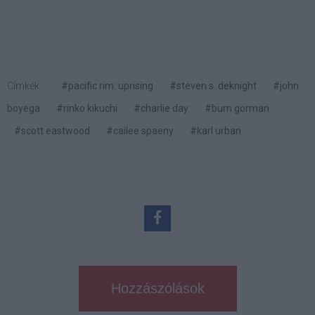
Címkék:
#pacific rim: uprising
#steven s. deknight
#john
boyega
#rinko kikuchi
#charlie day
#burn gorman
#scott eastwood
#cailee spaeny
#karl urban
Hozzászólások