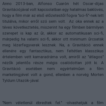
Anno 2013-ban, Alfonso Cuarón hét Oscar-díjas
Gravitációjával volt kapcsolatban egy hatalmas baklövés,
hogy a film már az első előzetestől fogva "sci-fi"-nek lett
titulálva, mikor erről szó sem volt. Az oka ennek az a
téves következtetés, miszerint ha egy filmben bármilyen
szerepet is kap az űr, akkor az automatikusan sci-fi,
márpedig ha valami sci-fi, akkor ott minimum űrcsaták
meg lézerfegyverek lesznek. Na, a Gravitáció ennek
ellenére egy fantasztikus, nem feltétlen klasszikus
értelemben vett kamaradráma volt, amiről az "átlagos"
nézők jelentős része mégis csalódottan jött ki. A
Gravitáció esetében nem egyértelműen a film
marketingjével volt a gond, ellenben a norvég Morten
Tyldum Utazók-jával.
"Nem véletlenül ébredtek fel." -olvashatjuk a film