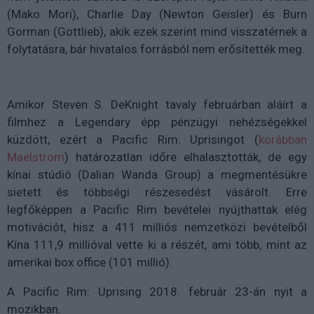
(Mako Mori), Charlie Day (Newton Geisler) és Burn
Gorman (Gottlieb), akik ezek szerint mind visszatérnek a
folytatásra, bár hivatalos forrásból nem erősítették meg.
Amikor Steven S. DeKnight tavaly februárban aláírt a
filmhez a Legendary épp pénzügyi nehézségekkel
küzdött, ezért a Pacific Rim: Uprisingot (
korábban
Maelstrom
) határozatlan időre elhalasztották, de egy
kínai stúdió (Dalian Wanda Group) a megmentésükre
sietett és többségi részesedést vásárolt. Erre
legfőképpen a Pacific Rim bevételei nyújthattak elég
motivációt, hisz a 411 milliós nemzetközi bevételből
Kína 111,9 millióval vette ki a részét, ami több, mint az
amerikai box office (101 millió).
A Pacific Rim: Uprising 2018. február 23-án nyit a
mozikban.