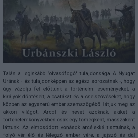
Talán a leginkább "olvasófogó" tulajdonsága A Nyugat
Urának - és tulajdonképpen az egész sorozatnak -, hogy
úgy vázolja fel előttünk a történelmi eseményeket, a
királyok döntéseit, a csatákat és a cselszövéseket, hogy
közben az egyszerű ember szemszögéből látjuk meg az
akkori világot. Arcot és nevet azoknak, akiket a
történelemkönyvekben csak egy tömegként, masszaként
láttunk. Az elmosódott vonások arcélekké tisztulnak, a
folyó vér élő és lélegző ember vére, a jajszó és dal