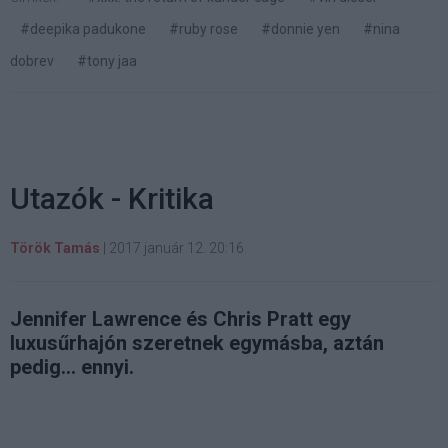
#deepika padukone
#ruby rose
#donnie yen
#nina
dobrev
#tony jaa
Utazók - Kritika
Török Tamás
|
2017 január 12. 20:16
Jennifer Lawrence és Chris Pratt egy
luxusűrhajón szeretnek egymásba, aztán
pedig... ennyi.