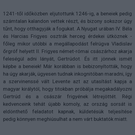
1241-től időközben eljutottunk 1246-ig, a beneiek pedig
számtalan kalandon vettek részt, és bizony sokszor úgy
tűnt, hogy otthagyják a fogukat. A Nyugat urában IV. Béla
és Harcias Frigyes osztrák herceg érdekei ütköznek -
főleg mikor utóbbi a megállapodást felrúgva Vladislav
őrgróf helyett II. Frigyes német-római császárhoz akarja
feleségül adni lányát, Gertrúdot. És itt jönnek ismét
képbe a beneiek! Már korábban is bebizonyították, hogy
ha úgy akarják, ügyesen tudnak inkognitóban maradni, így
a szervinenssé vált Levente azt az utasítást kapja a
magyar királytól, hogy titokban próbálja megakadályozni
Gertrúd és a császár frigyének létrejöttét. Régi
kedvenceink tehát újabb komoly, az ország sorsát is
eldönthető feladatot kapnak, küldetésük teljesítése
pedig könnyen meghiúsulhat a nem várt buktatók miatt.