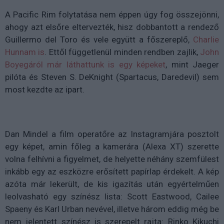
A Pacific Rim folytatása nem éppen úgy fog összejönni,
ahogy azt elsőre eltervezték, hisz dobbantott a rendező
Guillermo del Toro és vele együtt a főszereplő,
Charlie
Hunnam is
. Ettől függetlenül minden rendben zajlik,
John
Boyegáról már láthattunk is egy képeket
, mint Jaeger
pilóta és Steven S. DeKnight (Spartacus, Daredevil) sem
most kezdte az ipart.
Dan Mindel a film operatőre az Instagramjára posztolt
egy képet, amin főleg a kamerára (Alexa XT) szerette
volna felhívni a figyelmet, de helyette néhány szemfülest
inkább egy az eszközre erősített papírlap érdekelt. A kép
azóta már lekerült, de kis igazítás után egyértelműen
leolvasható egy színész lista: Scott Eastwood, Cailee
Spaeny és Karl Urban nevével, illetve három eddig még be
nem jelentett színész is szerepelt rajta: Rinko Kikuchi