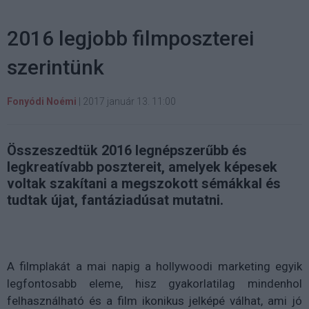
2016 legjobb filmposzterei
szerintünk
Fonyódi Noémi
|
2017 január 13. 11:00
Összeszedtük 2016 legnépszerűbb és
legkreatívabb posztereit, amelyek képesek
voltak szakítani a megszokott sémákkal és
tudtak újat, fantáziadúsat mutatni.
A filmplakát a mai napig a hollywoodi marketing egyik
legfontosabb eleme, hisz gyakorlatilag mindenhol
felhasználható és a film ikonikus jelképé válhat, ami jó