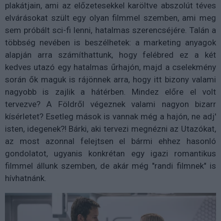
plakátjain, ami az előzetesekkel karöltve abszolút téves
elvárásokat szült egy olyan filmmel szemben, ami meg
sem próbált sci-fi lenni, hatalmas szerencséjére. Talán a
többség nevében is beszélhetek: a marketing anyagok
alapján arra számíthattunk, hogy felébred ez a két
kedves utazó egy hatalmas űrhajón, majd a cselekmény
során ők maguk is rájönnek arra, hogy itt bizony valami
nagyobb is zajlik a hátérben. Mindez előre el volt
tervezve? A Földről végeznek valami nagyon bizarr
kísérletet? Esetleg mások is vannak még a hajón, ne adj'
isten, idegenek?! Bárki, aki tervezi megnézni az Utazókat,
az most azonnal felejtsen el bármi ehhez hasonló
gondolatot, ugyanis konkrétan egy igazi romantikus
filmmel állunk szemben, de akár még "randi filmnek" is
hívhatnánk.