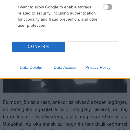
filmnek lehessen nevezni.
I want to allow Google to enable storage
related to security, including authentication
functionality and fraud prevention, and other
user protection.
CONFIRM
Data Deletion
Data Access
Privacy Policy
És most jön az a rész, amikor az olvasó szépen legörget,
és melegebb éghajlatra küldi szegény cikkírót, de na,
bátor leszek: én élveztem, talán még szerettem is az
Utazókat. Az oka ennek az, hogy én rendkívüli örömmel