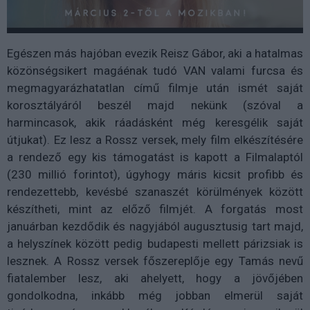
Egészen más hajóban evezik Reisz Gábor, aki a hatalmas
közönségsikert magáénak tudó VAN valami furcsa és
megmagyarázhatatlan című filmje után ismét saját
korosztályáról beszél majd nekünk (szóval a
harmincasok, akik ráadásként még keresgélik saját
útjukat). Ez lesz a Rossz versek, mely film elkészítésére
a rendező egy kis támogatást is kapott a Filmalaptól
(230 millió forintot), úgyhogy máris kicsit profibb és
rendezettebb, kevésbé szanaszét körülmények között
készítheti, mint az előző filmjét. A forgatás most
januárban kezdődik és nagyjából augusztusig tart majd,
a helyszínek között pedig budapesti mellett párizsiak is
lesznek. A Rossz versek főszereplője egy Tamás nevű
fiatalember lesz, aki ahelyett, hogy a jövőjében
gondolkodna, inkább még jobban elmerül saját