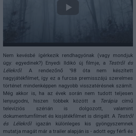
Nem kevésbé ígérkezik rendhagyónak (vagy mondjuk
úgy: egyedinek?) Enyedi Ildikó új filmje, a
Testről és
Lélekről
. A rendezőnő '98 óta nem készített
nagyjátékfilmet, így ez a furcsa premisszájú szerelmes
történet mindenképpen nagyobb visszatérésnek számít.
Még akkor is, ha az évek során nem tudott teljesen
lenyugodni, hiszen többek között a
Terápia
című
televíziós szérián is dolgozott, valamint
dokumentumfilmet és kisjátékfilmet is dirigált. A
Testről
és Lélekről
igazán különleges kis gyöngyszemnek
mutatja magát már a trailer alapján is - adott egy férfi és