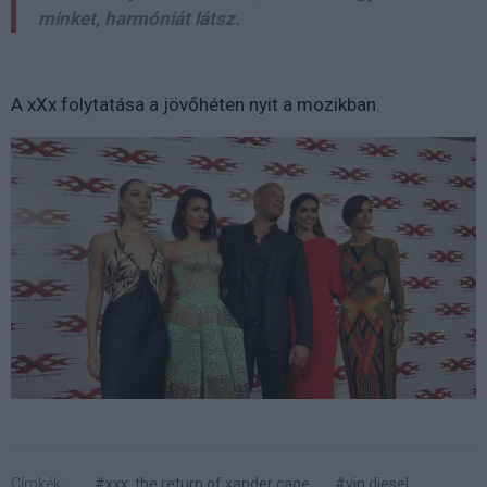
minket, harmóniát látsz.
A xXx folytatása a jövőhéten nyit a mozikban.
Címkék:
#xxx: the return of xander cage
#vin diesel