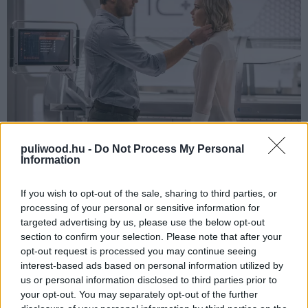
puliwood.hu -
Do Not Process My Personal
Information
Egyébként a film szlogenjére visszautalva: de, marhára
If you wish to opt-out of the sale, sharing to third parties, or
véletlenül ébredtek fel. Pontosabban a Chris Pratt által
processing of your personal or sensitive information for
alakított gépészmérnök, Jim Preston mindenképpen. A
targeted advertising by us, please use the below opt-out
férfi egy új élet reményében tette fel minden pénzét erre
section to confirm your selection. Please note that after your
az utazásra, ami egy hosszabb űralvást követően
opt-out request is processed you may continue seeing
rémálommá válik, ugyanis még szűk 90 év hátra van az
interest-based ads based on personal information utilized by
us or personal information disclosed to third parties prior to
útból a paradicsomi bolygóig, a hibernáció pedig nem
your opt-out. You may separately opt-out of the further
lehetséges ezen a mindennel felszerelt luxushajón.