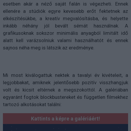
esetben akár a néző saját falán is végezheti. Ennek
ellenére a stúdiók egyre kevesebb erőt fektetnek az
elkészítésükbe, a kreatív megvalósításba, és helyette
inkább néhány jól bevált sémát használnak. A
grafikusoknak sokszor minimális anyagból limitált idő
alatt kell varázsolniuk valami használhatót és ennek
sajnos néha meg is látszik az eredménye.
Mi most kiválogattuk nektek a tavalyi év kivételeit, a
legjobbakat, amiknek jelentősebb pozitív visszhangjuk
volt és kicsit eltérnek a megszokottól. A galériában
egyaránt fogtok blockbustereket és független filmekhez
tartozó alkotásokat találni:
Kattints a képre a galériáért!