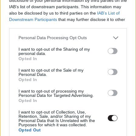
disclosure of your personal information by third parties on the
Bizony.
Esetleges spoiler
: Szegény Jim nagyjából egy
IAB’s list of downstream participants. This information may
évig volt képes teljesen egyedül tengetni a mindennapjait
also be disclosed by us to third parties on the
IAB’s List of
a hatalmas űrjárón, majd végső elkeseredettségében
Downstream Participants
that may further disclose it to other
third parties.
felébresztette az elbűvölő Aurora Lane-t, hogy enyhítse
magányát.
Spoiler vége
. A film innentől fogva egy
Please note that this website/app uses one or more Google
Personal Data Processing Opt Outs
piszok modern környezetbe helyezett szerelmi történet
services and may gather and store information including but
lesz, és bár meglepő lehet, merem állítani, hogy
not limited to your visit or usage behaviour. You may click to
I want to opt-out of the Sharing of my
personal data.
grant or deny consent to Google and its third-party tags to
mindannyian jobban jártunk így.
Opted In
use your data for below specified purposes in below Google
consent section.
I want to opt-out of the Sale of my
Personal Data.
Opted In
I want to opt-out of processing my
Personal Data for Targeted Advertising.
Opted In
I want to opt-out of Collection, Use,
Retention, Sale, and/or Sharing of my
Personal Data that Is Unrelated with the
Purposes for which it was collected.
Opted Out