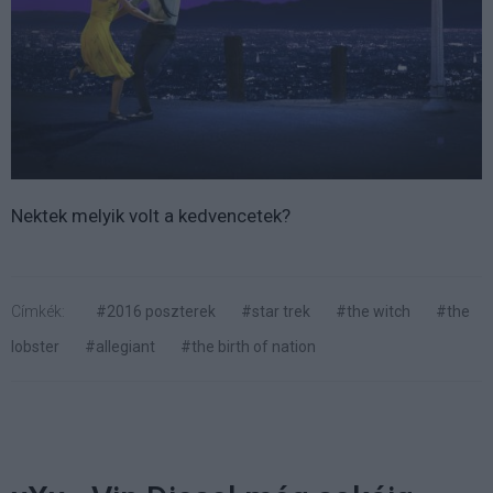
Nektek melyik volt a kedvencetek?
Címkék:
#2016 poszterek
#star trek
#the witch
#the
lobster
#allegiant
#the birth of nation