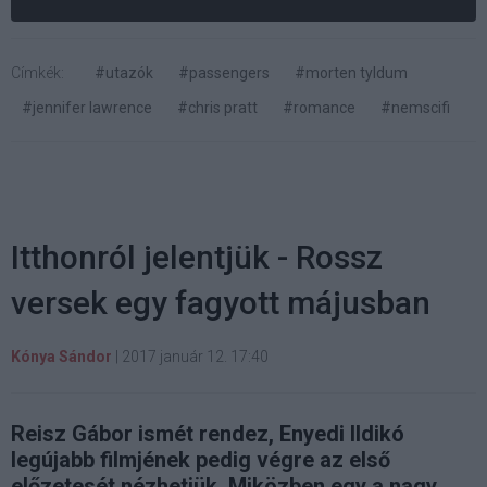
Címkék:
#utazók
#passengers
#morten tyldum
#jennifer lawrence
#chris pratt
#romance
#nemscifi
Itthonról jelentjük - Rossz
versek egy fagyott májusban
Kónya Sándor
|
2017 január 12. 17:40
Reisz Gábor ismét rendez, Enyedi Ildikó
legújabb filmjének pedig végre az első
előzetesét nézhetjük. Miközben egy a nagy