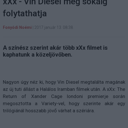
xXx - Vin Diesel még sokáig
folytathatja
Fonyódi Noémi
|
2017 január 13. 08:38
A színész szerint akár több xXx filmet is
kaphatunk a közeljövőben.
Nagyon úgy néz ki, hogy Vin Diesel megtalálta magának
az új tuti állást a Halálos Iramban filmek után. A xXx: The
Return of Xander Cage londoni premierje során
megosztotta a Variety-vel, hogy szerinte akár egy
trilógiánál hosszabb jövő várhat a szériára.