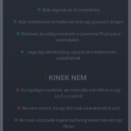
Akik vágynak az űrromantikára
Akik eltöltenének két kellemes órát egy gyönyörű űrhajón
Bárkinek, aki eddig is kedvelte a Lawrence/Pratt páros
valamelyikét...
...vagy épp ellenkezőleg, ugyanis ők is kellemesen
csalódhatnak.
KINEK NEM
Az égvilágon senkinek, aki minimális mértékben is egy
sci-fi-re számít
Aki nem szereti, ha egy film csak a karakterekről szól
Aki csak a századik logikai bukfencig képes tolerálni egy
filmet