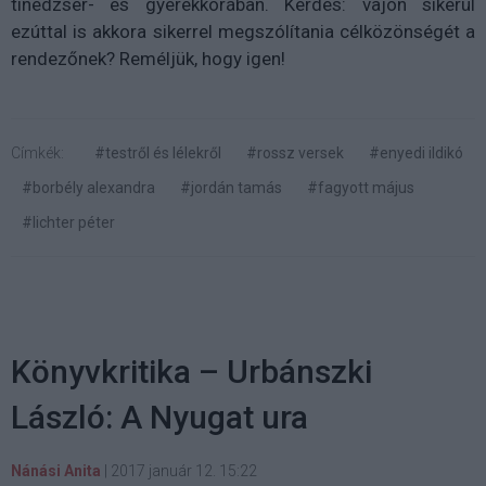
tinédzser- és gyerekkorában. Kérdés: vajon sikerül
ezúttal is akkora sikerrel megszólítania célközönségét a
rendezőnek? Reméljük, hogy igen!
Címkék:
#testről és lélekről
#rossz versek
#enyedi ildikó
#borbély alexandra
#jordán tamás
#fagyott május
#lichter péter
Könyvkritika – Urbánszki
László: A Nyugat ura
Nánási Anita
|
2017 január 12. 15:22