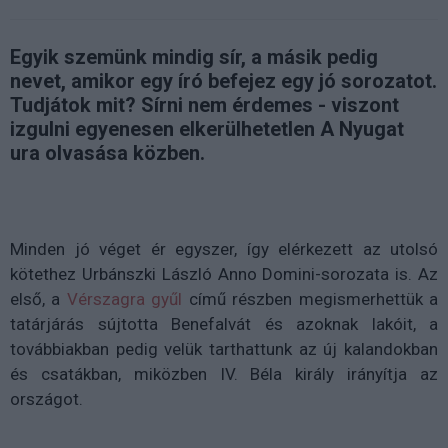
Egyik szemünk mindig sír, a másik pedig
nevet, amikor egy író befejez egy jó sorozatot.
Tudjátok mit? Sírni nem érdemes - viszont
izgulni egyenesen elkerülhetetlen A Nyugat
ura olvasása közben.
Minden jó véget ér egyszer, így elérkezett az utolsó
kötethez Urbánszki László Anno Domini-sorozata is. Az
első, a
Vérszagra gyűl
című részben megismerhettük a
tatárjárás sújtotta Benefalvát és azoknak lakóit, a
továbbiakban pedig velük tarthattunk az új kalandokban
és csatákban, miközben IV. Béla király irányítja az
országot.