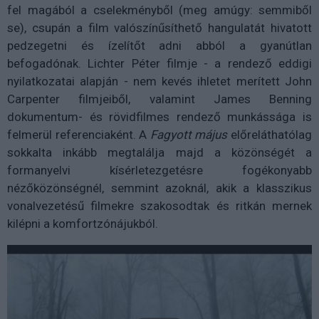
fel magából a cselekményből (meg amúgy: semmiből
se), csupán a film valószínűsíthető hangulatát hivatott
pedzegetni és ízelítőt adni abból a gyanútlan
befogadónak. Lichter Péter filmje - a rendező eddigi
nyilatkozatai alapján - nem kevés ihletet merített John
Carpenter filmjeiből, valamint James Benning
dokumentum- és rövidfilmes rendező munkássága is
felmerül referenciaként. A
Fagyott május
előreláthatólag
sokkalta inkább megtalálja majd a közönségét a
formanyelvi kísérletezgetésre fogékonyabb
nézőközönségnél, semmint azoknál, akik a klasszikus
vonalvezetésű filmekre szakosodtak és ritkán mernek
kilépni a komfortzónájukból.