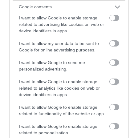
Az Utazók egyetlen igazán érdemi felvetése Jim
Google consents
dilemmája volt. Maradjon élete végéig magányos egy
kihalt űrhajón/vessen véget az életének, vagy ébressze
I want to allow Google to enable storage
fel addig plátói szerelmét, ezzel gyakorlatilag tönkretéve
related to advertising like cookies on web or
device identifiers in apps.
a hölgy életét is. Ez a kérdés többé-kevésbé átíveli az
egész filmet, és meglepően okosan lett tálalva. Mindez
I want to allow my user data to be sent to
viszont nem kifejezetten a jól megírt forgatókönyvben
Google for online advertising purposes.
keresendő, hanem Lawrence és Pratt játékában.
Bevallom, én még a 2010-es A hallgatás törvénye idején
I want to allow Google to send me
personalized advertising.
rajongva néztem Lawrence kisasszony játékát (és ő
magát is), viszont az elmúlt években a fiatal színésznő
I want to allow Google to enable storage
csillaga számomra piszkosul zuhanni kezdett. Az X-Men:
related to analytics like cookies on web or
Apokalipszisben nyújtott teljesen lélektelen, életunt
device identifiers in apps.
performansza pedig már nekem volt ciki. Chris Pratt
I want to allow Google to enable storage
pedig mindig is a "teljesen jó arc, de piszkosul unalmas"
related to functionality of the website or app.
kategóriába esett nálam, az Utazókban viszont egy rossz
szó sem érheti egyikük alakítását sem. Ez pedig
I want to allow Google to enable storage
elengedhetetlen volt ahhoz, hogy az Utazókat egyáltalán
related to personalization.