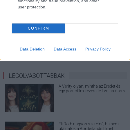
functionality and fraud prevention, and other
user protection.
CONFIRM
Data Deletion
Data Access
Privacy Policy
LEGOLVASOTTABBAK
A Verity olyan, mintha az Eredet és
egy pornófilm keveredett volna össze
Eli Roth nagyon szeretné, ha nem
utálnátok a Borderlands filmet