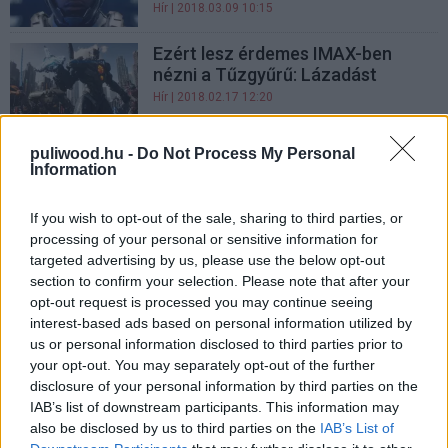
Hír
| 2018.03.09 10:15
Ezért lesz érdemes IMAX-ben
nézni a Tűzgyűrű: Lázadást
Hír
| 2018.02.17 12:20
A Tűzgyűrű: Lázadás rendezője
puliwood.hu -
Do Not Process My Personal
készítheti Az Acélember 2-t?
Information
Hír
| 2018.01.29 01:30
If you wish to opt-out of the sale, sharing to third parties, or
Új előzetesen a Tűzgyűrű:
processing of your personal or sensitive information for
Lázadás
targeted advertising by us, please use the below opt-out
Hír
| 2018.01.24 21:20
section to confirm your selection. Please note that after your
opt-out request is processed you may continue seeing
Comic-Con 2017 - ízelítőt kapott
interest-based ads based on personal information utilized by
a Pacific Rim: Uprising
us or personal information disclosed to third parties prior to
Hír
| 2017.07.20 20:40
your opt-out. You may separately opt-out of the further
disclosure of your personal information by third parties on the
Pacific Rim: Uprising - véletlenül
IAB’s list of downstream participants. This information may
kikerült a főszereplők listája
also be disclosed by us to third parties on the
IAB’s List of