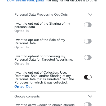
Downstream Participants
that may further disclose it to other
Hír
| 2017.01.13 10:01
third parties.
Novembertől forog a Tűzgyűrű 2
Please note that this website/app uses one or more Google
Personal Data Processing Opt Outs
Hír
| 2016.09.22 17:42
services and may gather and store information including but
not limited to your visit or usage behaviour. You may click to
I want to opt-out of the Sharing of my
personal data.
grant or deny consent to Google and its third-party tags to
Opted In
Egy újonc lesz a Tűzgyűrű 2
use your data for below specified purposes in below Google
főszereplője
consent section.
I want to opt-out of the Sale of my
Hír
| 2016.09.16 18:50
Personal Data.
Opted In
Dátumot kapott a Tűzgyűrű 2
I want to opt-out of processing my
Hír
| 2016.07.01 08:00
Personal Data for Targeted Advertising.
Opted In
I want to opt-out of Collection, Use,
Daredevil - Steven S. DeKnight
Retention, Sale, and/or Sharing of my
szerint jöhet a 2. évad
Personal Data that Is Unrelated with the
Purposes for which it was collected.
Hír
| 2015.04.04 17:49
Opted Out
Google consents
LEGFRISSEBB PODCASTÜNK
I want to allow Google to enable storage