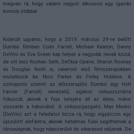
megvan rá, hogy valami nagyot alkosson egy igazán
komoly stábbal.
Kiderült ugyanis, hogy a 2019. március 29-re belőtt
Dumbó filmben Colin Farrell, Michael Keaton, Danny
DeVito és Eva Green kap helyet a nagyobb nevek közül,
de ott lesz Roshan Seth, DeObia Oparei, Sharon Rooney
és Douglas Reith is, valamint első filmszerepükben
mutatkozik be Nico Parker és Finley Hobbins. A
szinopszis szerint az élőszereplős Dumbó egy Holt
Farrier (Farrell) nevezetű, egykori cirkuszsztárra
fókuszál, akinek a feje tetejére áll az élete, mikor
visszatér a háborúból. A cirkuszigazgató, Max Medici
(DeVito) azt a feladatot bízza rá, hogy vigyázzon egy
újszülött elefántra, akinek hatalmas fülei segíthetnek a
társaságnak, hogy népszerűvé és sikeressé váljanak. De