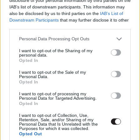
disclosure of your personal information by third parties on the
IAB’s list of downstream participants. This information may
Pár napja számoltunk be róla, hogy a Disney állítólag
also be disclosed by us to third parties on the
IAB’s List of
tanácstalan az
Aladdin főszereplőivel
kapcsolatban,
Downstream Participants
that may further disclose it to other
hiszen rengeteg színészt hallgattak már meg a kultikus
third parties.
figurák kapcsán, de még nem tudtak választani közülük.
Please note that this website/app uses one or more Google
A D23 Expóra viszont már a stáb bejelentésével érkeztek
Personal Data Processing Opt Outs
services and may gather and store information including but
az illetékesek, így nincs is más hátra, minthogy
not limited to your visit or usage behaviour. You may click to
I want to opt-out of the Sharing of my
bemutassuk a csapatot.
personal data.
grant or deny consent to Google and its third-party tags to
Opted In
use your data for below specified purposes in below Google
consent section.
I want to opt-out of the Sale of my
Personal Data.
Opted In
A Disney hivatalos bejelentése alapján az élőszereplős
Aladdin filmben Mena Massoud (Jack Ryan, The 99, Open
I want to opt-out of processing my
Personal Data for Targeted Advertising.
Heart) alakítja a címszereplőt, Naomi Scott (Power
Opted In
Rangers, Terra Nova, A harminchármak) pedig Jázmint
kelti majd életre. A stúdió egyúttal megerősítette, hogy
I want to opt-out of Collection, Use,
Retention, Sale, and/or Sharing of my
valóban Will Smith bújik majd Dzsini bőrébe, bár a
Personal Data that Is Unrelated with the
Purposes for which it was collected.
színész valószínűleg - és remélhetőleg - csak az
Opted Out
orgánumát adja majd a karakterhez. A rendezői