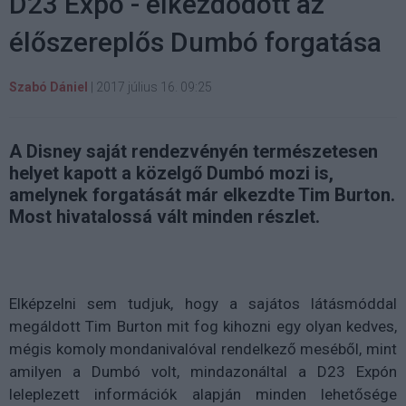
D23 Expo - elkezdődött az
élőszereplős Dumbó forgatása
Szabó Dániel
|
2017 július 16. 09:25
A Disney saját rendezvényén természetesen
helyet kapott a közelgő Dumbó mozi is,
amelynek forgatását már elkezdte Tim Burton.
Most hivatalossá vált minden részlet.
Elképzelni sem tudjuk, hogy a sajátos látásmóddal
megáldott Tim Burton mit fog kihozni egy olyan kedves,
mégis komoly mondanivalóval rendelkező meséből, mint
amilyen a Dumbó volt, mindazonáltal a D23 Expón
leleplezett információk alapján minden lehetősége