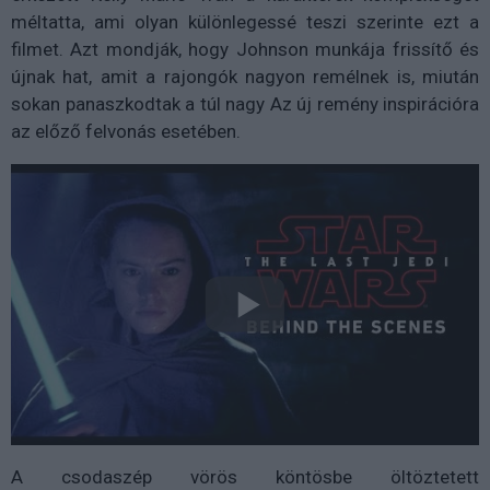
méltatta, ami olyan különlegessé teszi szerinte ezt a
filmet. Azt mondják, hogy Johnson munkája frissítő és
újnak hat, amit a rajongók nagyon remélnek is, miután
sokan panaszkodtak a túl nagy Az új remény inspirációra
az előző felvonás esetében.
A csodaszép vörös köntösbe öltöztetett