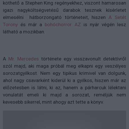
köthető a Stephen King regényekhez, viszont hamarosan
igazi nagyköltségvetésű darabok tesznek kísérletet
elmesélni hátborzongató történeteit, hiszen
A Setét
Torony
és már a
bohóchorror AZ
is nyár végén lesz
látható a mozikban.
A
Mr. Mercedes
története egy visszavonult detektívről
szól majd, aki maga próbál meg elkapni egy veszélyes
sorozatgyilkost. Nem egy tipikus krimivel van dolgunk,
ahol nagy csavarként kiderül ki a gyilkos, hiszen már az
előzetesben is látni, ki az, hanem a párharcuk lélektani
vonulatát emeli ki majd a sorozat, reméljük nem
kevesebb sikerrel, mint ahogy azt tette a könyv.