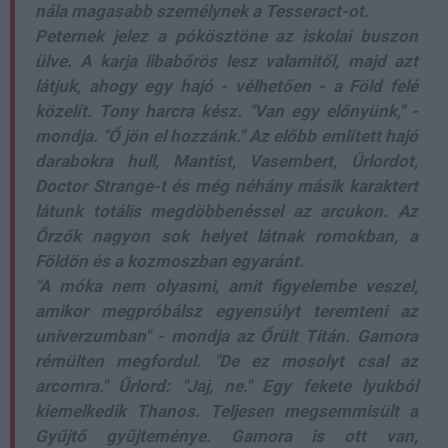
nála magasabb személynek a Tesseract-ot.
Peternek jelez a pókösztöne az iskolai buszon
ülve. A karja libabőrös lesz valamitől, majd azt
látjuk, ahogy egy hajó - vélhetően - a Föld felé
közelít. Tony harcra kész. "Van egy előnyünk," -
mondja. "Ő jön el hozzánk." Az előbb említett hajó
darabokra hull, Mantist, Vasembert, Űrlordot,
Doctor Strange-t és még néhány másik karaktert
látunk totális megdöbbenéssel az arcukon. Az
Őrzők nagyon sok helyet látnak romokban, a
Földön és a kozmoszban egyaránt.
"A móka nem olyasmi, amit figyelembe veszel,
amikor megpróbálsz egyensúlyt teremteni az
univerzumban" - mondja az Őrült Titán. Gamora
rémülten megfordul. "De ez mosolyt csal az
arcomra." Űrlord: "Jaj, ne." Egy fekete lyukból
kiemelkedik Thanos. Teljesen megsemmisült a
Gyűjtő gyűjteménye. Gamora is ott van,