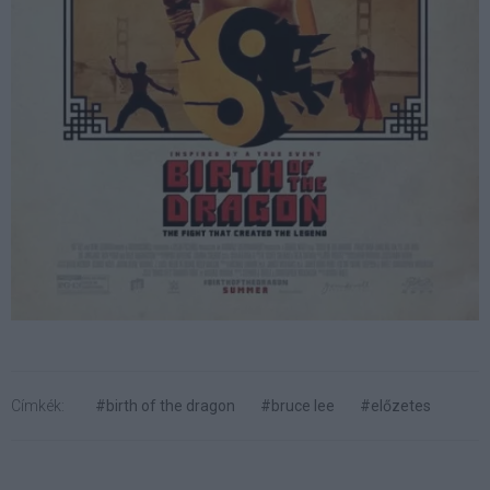
Címkék:
#birth of the dragon
#bruce lee
#előzetes