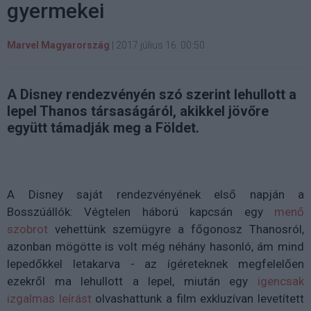
gyermekei
Marvel Magyarország
|
2017 július 16. 00:50
A Disney rendezvényén szó szerint lehullott a
lepel Thanos társaságáról, akikkel jövőre
együtt támadják meg a Földet.
A Disney saját rendezvényének első napján a
Bosszúállók: Végtelen háború kapcsán egy
menő
szobrot
vehettünk szemügyre a főgonosz Thanosról,
azonban mögötte is volt még néhány hasonló, ám mind
lepedőkkel letakarva - az ígéreteknek megfelelően
ezekről ma lehullott a lepel, miután egy
igencsak
izgalmas leírást
olvashattunk a film exkluzívan levetített