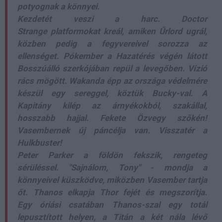
potyognak a könnyei.
Kezdetét veszi a harc. Doctor
Strange platformokat kreál, amiken Űrlord ugrál,
közben pedig a fegyvereivel sorozza az
ellenséget. Pókember a Hazatérés végén látott
Bosszúálló szerkójában repül a levegőben. Vízió
rács mögött. Wakanda épp az országa védelmére
készül egy sereggel, köztük Bucky-val. A
Kapitány kilép az árnyékokból, szakállal,
hosszabb hajjal. Fekete Özvegy szőkén!
Vasembernek új páncélja van. Visszatér a
Hulkbuster!
Peter Parker a földön fekszik, rengeteg
sérüléssel. "Sajnálom, Tony" - mondja a
könnyeivel küszködve, miközben Vasember tartja
őt. Thanos elkapja Thor fejét és megszorítja.
Egy óriási csatában Thanos-szal egy totál
lepusztított helyen, a Titán a két nála lévő