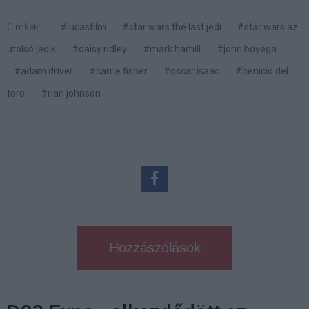
Címkék:
#lucasfilm
#star wars the last jedi
#star wars az
utolsó jedik
#daisy ridley
#mark hamill
#john boyega
#adam driver
#carrie fisher
#oscar isaac
#benicio del
toro
#rian johnson
Hozzászólások