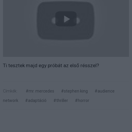
Ti tesztek majd egy próbát az első résszel?
Címkék:
#mr. mercedes
#stephen king
#audience
network
#adaptáció
#thriller
#horror