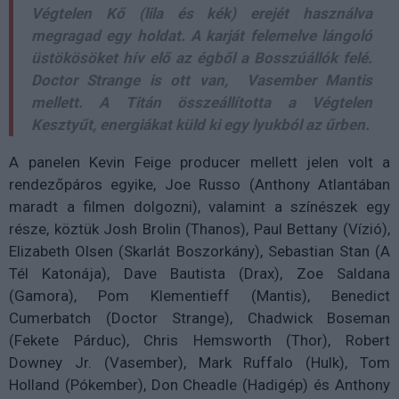
Végtelen Kő (lila és kék) erejét használva
megragad egy holdat. A karját felemelve lángoló
üstökösöket hív elő az égből a Bosszúállók felé.
Doctor Strange is ott van, Vasember Mantis
mellett. A Titán összeállította a Végtelen
Kesztyűt, energiákat küld ki egy lyukból az űrben.
A panelen Kevin Feige producer mellett jelen volt a
rendezőpáros egyike, Joe Russo (Anthony Atlantában
maradt a filmen dolgozni), valamint a színészek egy
része, köztük Josh Brolin (Thanos), Paul Bettany (Vízió),
Elizabeth Olsen (Skarlát Boszorkány), Sebastian Stan (A
Tél Katonája), Dave Bautista (Drax), Zoe Saldana
(Gamora), Pom Klementieff (Mantis), Benedict
Cumerbatch (Doctor Strange), Chadwick Boseman
(Fekete Párduc), Chris Hemsworth (Thor), Robert
Downey Jr. (Vasember), Mark Ruffalo (Hulk), Tom
Holland (Pókember), Don Cheadle (Hadigép) és Anthony