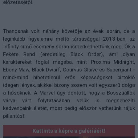
előzeteséről.
Thanosnak volt néhány követője az évek során, de a
leginkább figyelemre méltó társasággal 2013-ban, az
Infinity című esemény során ismerkedhettünk meg. Ők a
Fekete Rend (eredetileg Black Order), ami olyan
karaktereket foglal magába, mint Proxima Midnight,
Ebony Maw, Black Dwarf, Courvus Glaive és Supergiant -
mind-mind hihetetlenül erős képességeket birtokló
idegen lények, akikkel bizony sosem volt egyszerű dolga
a hősöknek. A Marvel úgy döntött, hogy a Bosszúállók
várva várt folytatásában velük is megnehezíti
kedvenceink életét, most pedig először vethetünk rájuk
pillantást:
Kattints a képre a galériáért!