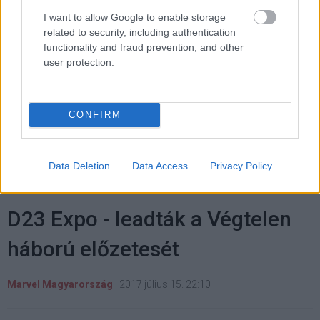
animációs meséből merít majd, de az alapanyagból, az
Ezeregyéjszaka meséiből is. Ezzel együtt megmaradnak
I want to allow Google to enable storage
related to security, including authentication
a musicales elemek is.
functionality and fraud prevention, and other
user protection.
Címkék:
#d23 expo
#disney
#aladdin
#mena
CONFIRM
massoud
#naomi scott
#will smith
#guy ritchie
Data Deletion
Data Access
Privacy Policy
D23 Expo - leadták a Végtelen
háború előzetesét
Marvel Magyarország
|
2017 július 15. 22:10