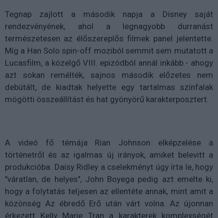
Tegnap zajlott a második napja a Disney saját
rendezvényének, ahol a legnagyobb durranást
természetesen az élőszereplős filmek panel jelentette.
Míg a Han Solo spin-off moziból semmit sem mutatott a
Lucasfilm, a közelgő VIII. epizódból annál inkább - ahogy
azt sokan remélték, sajnos második előzetes nem
debütált, de kiadtak helyette egy tartalmas színfalak
mögötti összeállítást és hat gyönyörű karakterposztert.
A videó fő témája Rian Johnson elképzelése a
történetről és az igalmas új irányok, amiket belevitt a
produkcióba. Daisy Ridley a cselekményt úgy írta le, hogy
"váratlan, de helyes", John Boyega pedig azt emelte ki,
hogy a folytatás teljesen az ellentéte annak, mint amit a
közönség Az ébredő Erő után várt volna. Az újonnan
érkezett Kelly Marie Tran a karakterek komplexségét