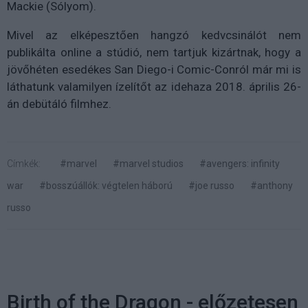
Mackie (Sólyom).
Mivel az elképesztően hangzó kedvcsinálót nem
publikálta online a stúdió, nem tartjuk kizártnak, hogy a
jövőhéten esedékes San Diego-i Comic-Conról már mi is
láthatunk valamilyen ízelítőt az idehaza 2018. április 26-
án debütáló filmhez.
Címkék:
#marvel
#marvel studios
#avengers: infinity
war
#bosszúállók: végtelen háború
#joe russo
#anthony
russo
Birth of the Dragon - előzetesen