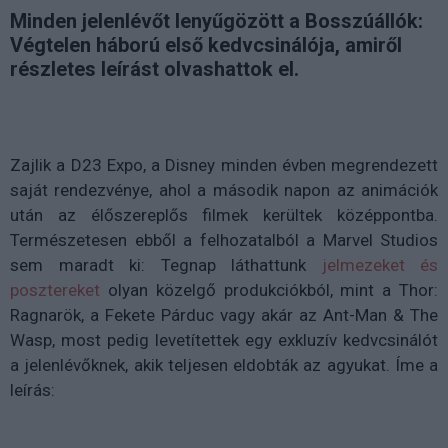
Minden jelenlévőt lenyűgözött a Bosszúállók:
Végtelen háború első kedvcsinálója, amiről
részletes leírást olvashattok el.
Zajlik a D23 Expo, a Disney minden évben megrendezett
saját rendezvénye, ahol a második napon az animációk
után az élőszereplős filmek kerültek középpontba.
Természetesen ebből a felhozatalból a Marvel Studios
sem maradt ki: Tegnap láthattunk
jelmezeket és
posztereket
olyan közelgő produkciókból, mint a Thor:
Ragnarök, a Fekete Párduc vagy akár az Ant-Man & The
Wasp, most pedig levetítettek egy exkluzív kedvcsinálót
a jelenlévőknek, akik teljesen eldobták az agyukat. Íme a
leírás: