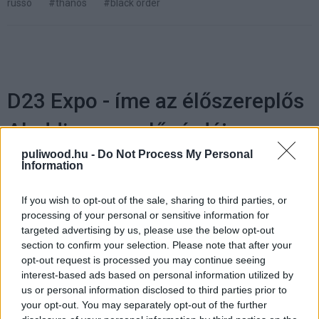
russo
#thanos
#black order
D23 Expo - íme az élőszereplős
Aladdin szereplőgárdája
puliwood.hu -
Do Not Process My Personal
Information
Szabó Dániel
|
2017 július 15. 23:00
If you wish to opt-out of the sale, sharing to third parties, or
A Disney folytatja klasszikus rajzfilmjeinek
processing of your personal or sensitive information for
targeted advertising by us, please use the below opt-out
feldolgozását élszereplős verzióban, az egyik
section to confirm your selection. Please note that after your
legújabb projekt pedig az Aladdin, amelyhez
opt-out request is processed you may continue seeing
nem akármilyen csapatot verbuváltak.
interest-based ads based on personal information utilized by
us or personal information disclosed to third parties prior to
your opt-out. You may separately opt-out of the further