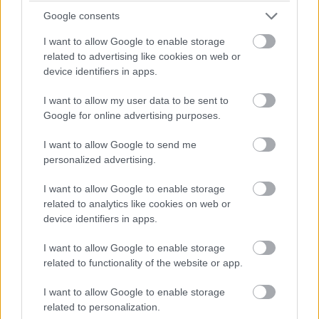
feladatokat Guy Ritchie (A Ravasz, az Agy és két
Google consents
füstölgő puskacső, Blöff, Sherlock Holmes) látja el,
I want to allow Google to enable storage
aki John August (Nagy Hal, Frankenweenie, A halott
related to advertising like cookies on web or
menyasszony) forgatókönyve alapján dolgozhat.
device identifiers in apps.
I want to allow my user data to be sent to
Google for online advertising purposes.
I want to allow Google to send me
personalized advertising.
I want to allow Google to enable storage
related to analytics like cookies on web or
device identifiers in apps.
I want to allow Google to enable storage
related to functionality of the website or app.
Emellett kiderült néhány részlet a sztorival kapcsolatban
I want to allow Google to enable storage
is: az Aladdin film története nem csupán az eredeti
related to personalization.