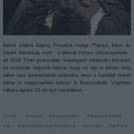
Balról jobbra Glaive, Proxima, maga Thanos, Maw és
Dwarf láthatóak, mint - a Marvel Filmes Univerzumban -
az Őrült Titán gyermekei. Supergiant valamiért kimarad,
de biztosak vagyunk benne, hogy ez így is bőven elég
teher lesz kedvenceink számára, amit a fentebb linkelt
leírás is nagyszerűen tükröz. A Bosszúállók: Végtelen
háború április 26-án nyit hazánkban.
Címkék:
#marvel
#marvel studios
#avengers: infinity
war
#bosszúállók: végtelen háború
#joe russo
#anthony