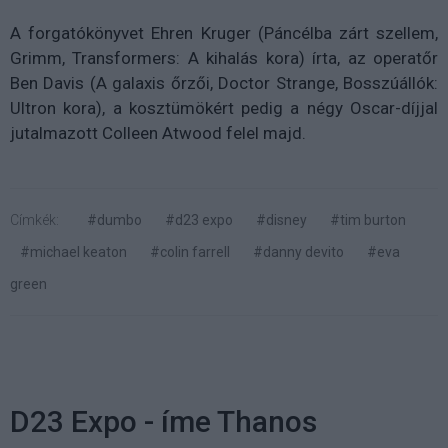
A forgatókönyvet Ehren Kruger (Páncélba zárt szellem,
Grimm, Transformers: A kihalás kora) írta, az operatőr
Ben Davis (A galaxis őrzői, Doctor Strange, Bosszúállók:
Ultron kora), a kosztümökért pedig a négy Oscar-díjjal
jutalmazott Colleen Atwood felel majd.
Címkék:
#dumbo
#d23 expo
#disney
#tim burton
#michael keaton
#colin farrell
#danny devito
#eva
green
D23 Expo - íme Thanos