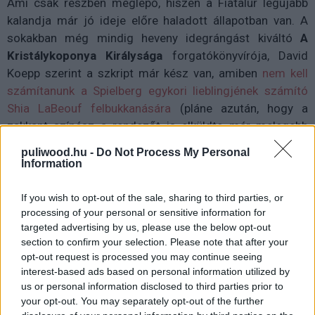
Ami csak részben meglepő, hiszen a Fiatalúr legújabb
kalandja már jó ideje előre haladott állapotban van. A
sokakban még mindig heveny idegrángást kiváltó
A
Kristálykoponya Királysága
forgatókönyvírója, David
Koepp szerint a szkript már kész van, amiben
nem kell
számítanunk a Spielberg egykori lieblingjének számító
Shia LaBeouf felbukkanására
(pláne azután, hogy a
zakkant színész a rendezőt is elküldte már melegebb
éghajlatra).
puliwood.hu -
Do Not Process My Personal
Information
A hír csak annyiban lehet meglepő - hiszen a minap már
mi is beszámoltunk róla
- hogy az elmúlt napokban már
If you wish to opt-out of the sale, sharing to third parties, or
arról cikkeztek, hogy a rendező következő munkája a
processing of your personal or sensitive information for
West Side Story
remake-je lesz, aminek már a castingja
targeted advertising by us, please use the below opt-out
section to confirm your selection. Please note that after your
is a kezdetét vette, viszont a The Hollywood Reporter
opt-out request is processed you may continue seeing
belsős információkra hivatkozva Jones professzor
interest-based ads based on personal information utilized by
elsőbbséget élvez Spielbergnél és 2019-ben már meg is
us or personal information disclosed to third parties prior to
kezdődhet a forgatás. Ami célszerű is, hiszen Harrison
your opt-out. You may separately opt-out of the further
Ford is 77 éves lesz addigra, ami már így is számos