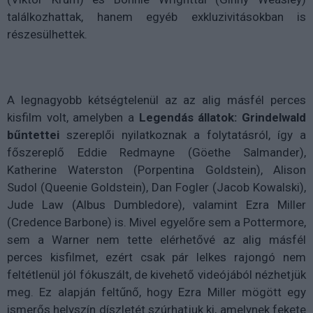
találkozhattak, hanem egyéb exkluzivitásokban is
részesülhettek.
A legnagyobb kétségtelenül az az alig másfél perces
kisfilm volt, amelyben a
Legendás állatok: Grindelwald
bűntettei
szereplői nyilatkoznak a folytatásról, így a
főszereplő Eddie Redmayne (Göethe Salmander),
Katherine Waterston (Porpentina Goldstein), Alison
Sudol (Queenie Goldstein), Dan Fogler (Jacob Kowalski),
Jude Law (Albus Dumbledore), valamint Ezra Miller
(Credence Barbone) is. Mivel egyelőre sem a Pottermore,
sem a Warner nem tette elérhetővé az alig másfél
perces kisfilmet, ezért csak pár lelkes rajongó nem
feltétlenül jól fókuszált, de kivehető videójából nézhetjük
meg. Ez alapján feltűnő, hogy Ezra Miller mögött egy
ismerős helyszín díszletét szúrhatjuk ki, amelynek fekete