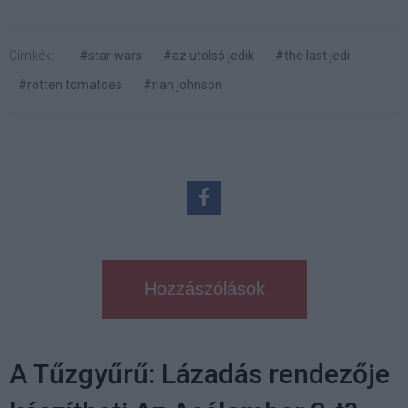
Címkék:
#star wars
#az utolsó jedik
#the last jedi
#rotten tomatoes
#rian johnson
Hozzászólások
A Tűzgyűrű: Lázadás rendezője