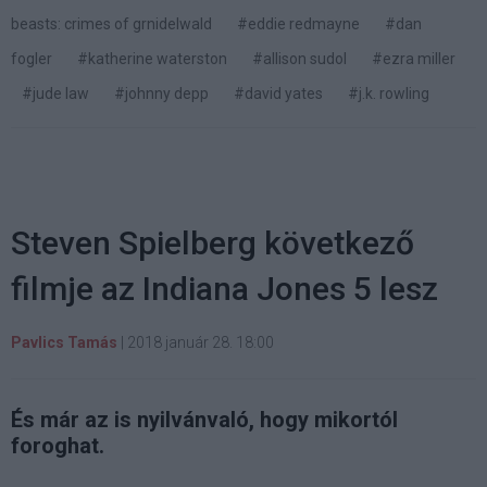
beasts: crimes of grnidelwald
#eddie redmayne
#dan
fogler
#katherine waterston
#allison sudol
#ezra miller
#jude law
#johnny depp
#david yates
#j.k. rowling
Steven Spielberg következő
filmje az Indiana Jones 5 lesz
Pavlics Tamás
|
2018 január 28. 18:00
És már az is nyilvánvaló, hogy mikortól
foroghat.