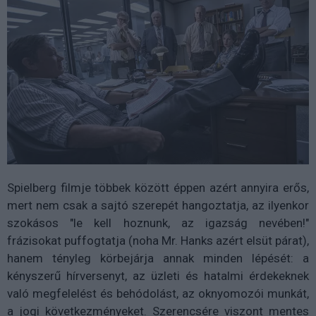
Spielberg filmje többek között éppen azért annyira erős,
mert nem csak a sajtó szerepét hangoztatja, az ilyenkor
szokásos "le kell hoznunk, az igazság nevében!"
frázisokat puffogtatja (noha Mr. Hanks azért elsüt párat),
hanem tényleg körbejárja annak minden lépését: a
kényszerű hírversenyt, az üzleti és hatalmi érdekeknek
való megfelelést és behódolást, az oknyomozói munkát,
a jogi következményeket. Szerencsére viszont mentes