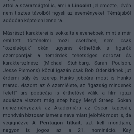
attól a szárazságtól is, ami a
Lincolnt
jellemezte, lévén
nem tisztes távolból figyeli az eseményeket. Témájából
adódóan képtelen lenne rá.
Másrészt karakterei is sokkalta elevenebbek, mint a már
említett történelmi mozi esetében, nem csak
"közelségük" okán, ugyanis érthetőek a figurák
szempontjai: a temérdek tehetséges sorozat és
karakterszínész (Michael Stuhlbarg, Sarah Poulson,
Jesse Plemons) közül igazán csak Bob Odenkirknek jut
érdemi súly és szerep, Hanks jobbára most is Hanks
marad, viszont az ő szemlélete, az "igazság mindenek
felett" ars poeticája is érthetővé válik, a film igazi
aduásza viszont még szép hogy Meryl Streep. Sokan
nehezményeztek az Akadémiára az Oscar kapcsán,
mondván biztosan ismét a neve miatt jelölték most is, de
végignézve
A Pentagon titkait
, azt kell mondjam,
nagyon is jogos az a 21. nomináció. Kay