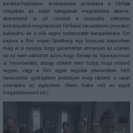
karakterfejlődése, érvényesülni próbálása a férfiak
világában és saját hangjának megtalálása akarva-
akaratlanul is jól rezonál a szexuális zaklatási
botrányoktól megtépázott férfielvű társadalom (morális)
bukására, és a nők egyre tudatosabb hangadására. Ezt
sajnos a film végén Spielberg egy hosszas képsorban
még el is nyújtja, hogy garantáltan átmenjen az üzenet,
de ez nem változtat azon, hogy Streep és figurája most
is fenomenális, ahogy nőként nem tudja, hogy mitévő
legyen, vagy a film egyik legjobb jelenetében férfi
tanácsadói gyűrűjében próbáljon meg rájönni a saját
szerepére az egészben. (Nem hiába volt az egyik
forgatókönyvíró nő.)