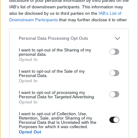
disclosure of your personal information by third parties on the
aggályt vet fel egyesekben. Valószínűleg a Ready Player
IAB’s list of downstream participants. This information may
also be disclosed by us to third parties on the
IAB’s List of
One március 30.-ai bemutatója után már többet tudunk,
Downstream Participants
that may further disclose it to other
de mivel a film kitűzött premierje 2020 július 10, ezért
third parties.
nem lehetetlen, hacsak az 5. kaland forgatásának a
Please note that this website/app uses one or more Google
kezdetéig le nem vezényli a musical klasszikus újráját.
Personal Data Processing Opt Outs
services and may gather and store information including but
not limited to your visit or usage behaviour. You may click to
I want to opt-out of the Sharing of my
personal data.
grant or deny consent to Google and its third-party tags to
Opted In
use your data for below specified purposes in below Google
Címkék:
#indiana jones 5
#harrison ford
#david koepp
consent section.
I want to opt-out of the Sale of my
#steven spielberg
Personal Data.
Opted In
I want to opt-out of processing my
Personal Data for Targeted Advertising.
Opted In
I want to opt-out of Collection, Use,
The Cured előzetes - Tovább
Retention, Sale, and/or Sharing of my
Personal Data that Is Unrelated with the
Purposes for which it was collected.
feszegetik a zombi zsáner
Opted Out