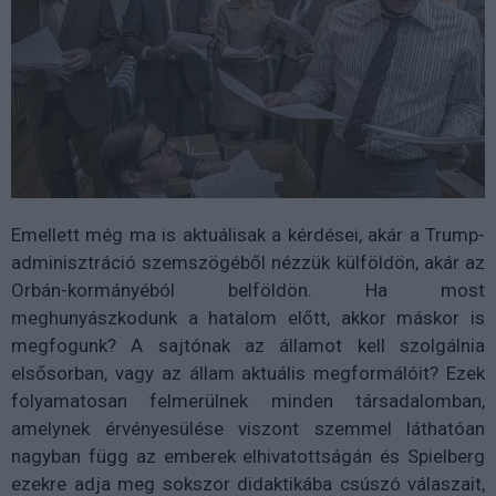
Emellett még ma is aktuálisak a kérdései, akár a Trump-
adminisztráció szemszögéből nézzük külföldön, akár az
Orbán-kormányéból belföldön. Ha most
meghunyászkodunk a hatalom előtt, akkor máskor is
megfogunk? A sajtónak az államot kell szolgálnia
elsősorban, vagy az állam aktuális megformálóit? Ezek
folyamatosan felmerülnek minden társadalomban,
amelynek érvényesülése viszont szemmel láthatóan
nagyban függ az emberek elhivatottságán és Spielberg
ezekre adja meg sokszor didaktikába csúszó válaszait,