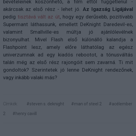
bevételeinek köszönhető, a film ettől függetlenül -
akárcsak az első rész - lehet jó.
Az Igazság Ligájával
pedig
tisztává vált az út
, hogy egy derűsebb, pozitívabb
Supermant láthassunk, emellett DeKnight Daredevil-es,
valamint Smallville-es múltja jó ajánlólevélnek
bizonyulhat. Mivel Flash első különálló kalandja a
Flashpoint lesz, amely előre láthatólag az egész
univerzumnak ad egy kiadós rebootot, a tónusváltás
talán még az első rész rajongóit sem zavarná. Ti mit
gondoltok? Szerintetek jó lenne DeKnight rendezőnek,
vagy inkább valaki más?
Címkék:
#steven s. deknight
#man of steel 2
#acélember
2
#henry cavill