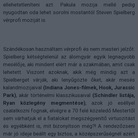
ellehetetleníteni azt. Pakula mozija mellé pedig
nyugodtan oda lehet sorolni mostantól Steven Spielberg
vérprofi moziját is.
Szándékosan használtam vérprofi és nem mesteri jelzőt.
Spielberg kétségtelenül az álomgyár egyik legnagyobb
mesélője, aki mindent elért már a szakmában, amit csak
lehetett. Viszont azoknak, akik még mindig azt a
Spielberget várják, aki lenyűgözte őket, akár mesés
kalandmozijaival
(Indiana Jones-filmek, Hook, Jurassic
Park)
, akár történelmi klasszikusaival
(Schindler listája,
Ryan közlegény megmentése)
, azok jó eséllyel
csalatkozni fognak, elvégre a 70 felé közeledő Mestertől
sem várhatjuk el a fiatalokat megszégyenítő virtuozitást
és egyébként is, mit bizonyítson még?! A rendezőzseni
már jó ideje beállt egy biztos, a középszerűségnél azért