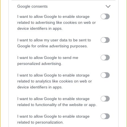
határait
Google consents
I want to allow Google to enable storage
Som Balázs
|
2018 január 28. 00:08
related to advertising like cookies on web or
device identifiers in apps.
Úgy látszik még közel sem indult meg a
I want to allow my user data to be sent to
zombifilmek elbomlása, hiszen a The Cured
Google for online advertising purposes.
ígéretes fordulattal igyekszik kitűnni a telített
I want to allow Google to send me
zsánerből.
personalized advertising.
I want to allow Google to enable storage
related to analytics like cookies on web or
Az élőhalott agyzabálók rengeteg formában
device identifiers in apps.
megfordultak már a vásznon vagy képernyőkön, olykor-
I want to allow Google to enable storage
olykor némi pluszt is hozzácsaptak a készítők. Csavartak
related to functionality of the website or app.
néhányat a George A. Romero által tökéletesített
zsáneren. Ez a tendencia továbbra is folytatódni látszik,
I want to allow Google to enable storage
hiszen újabbnál újabb zombifilmek érkeznek, amelyek
related to personalization.