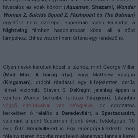
hivatalos és ezek között (
Aquaman
, Shazam!,
Wonder
Woman 2
,
Suicide Squad 2
,
Flashpoint
és
The Batman)
egyelőre nem szerepel Superman újabb kalandja, a
Nightwing
filmhez hasonlatosan közel áll a zöld
lámpához. Ehhez viszont nem ártana egy rendező is.
Olyan nevek kerültek közel a tűzhöz, mint George Miller
(
Mad Max: A harag útja
), vagy Matthew Vaughn
(
Kingsman
), utóbbi ráadásul egy kifejezetten derűs
filmet vizionált. Steven S. DeKnight jelenleg éppen a
szintén Warner berkeibe tartozó
Tűzgyűrű: Lázadás
végső simításaival van elfoglalva
, de sorozatos
berkekben ő felelős a
Daredevilé
rt, a
Spartacusért
,
valamint a pont Superman ifjonti éveit feldolgozó, 10
évig futó
Smallville
-ért is. Egy rajongója kérdezte meg
tőle twitteren, hogyha megfelelő alapanyag lenne a kezei