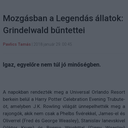
Mozgásban a Legendás állatok:
Grindelwald bűntettei
Pavlics Tamás
|
2018 január 29. 00:45
Igaz, egyelőre nem túl jó minőségben.
A napokban rendezték meg a Universal Orlando Resort
berkein belül a Harry Potter Celebration Evening Trubute-
öt, amelyben J.K. Rowling világát ünnepelhették meg a
rajongók, akik nem csak a Phelbs fivérekkel, James-el és
Oliverrel (Fred és George Weasley), Stanislav Ianevskivel
(Viktor Krum) és Bonnie Wrighttal (Ginny Weasley)