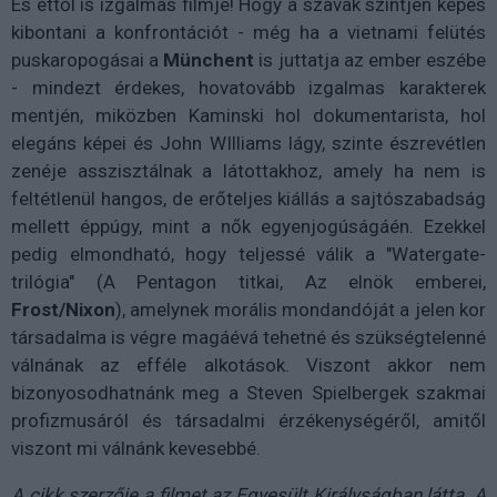
És ettől is izgalmas filmje! Hogy a szavak szintjén képes
kibontani a konfrontációt - még ha a vietnami felütés
puskaropogásai a
Münchent
is juttatja az ember eszébe
- mindezt érdekes, hovatovább izgalmas karakterek
mentjén, miközben Kaminski hol dokumentarista, hol
elegáns képei és John WIlliams lágy, szinte észrevétlen
zenéje asszisztálnak a látottakhoz, amely ha nem is
feltétlenül hangos, de erőteljes kiállás a sajtószabadság
mellett éppúgy, mint a nők egyenjogúságáén. Ezekkel
pedig elmondható, hogy teljessé válik a "Watergate-
trilógia" (A Pentagon titkai, Az elnök emberei,
Frost/Nixon
), amelynek morális mondandóját a jelen kor
társadalma is végre magáévá tehetné és szükségtelenné
válnának az efféle alkotások. Viszont akkor nem
bizonyosodhatnánk meg a Steven Spielbergek szakmai
profizmusáról és társadalmi érzékenységéről, amitől
viszont mi válnánk kevesebbé.
A cikk szerzője a filmet az Egyesült Királyságban látta. A