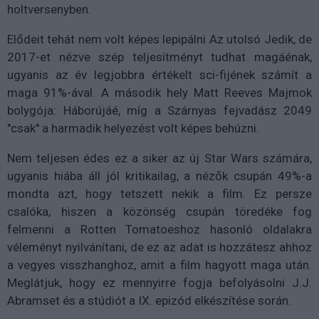
holtversenyben.
Elődeit tehát nem volt képes lepipálni Az utolsó Jedik, de
2017-et nézve szép teljesítményt tudhat magáénak,
ugyanis az év legjobbra értékelt sci-fijének számít a
maga 91%-ával. A második hely Matt Reeves Majmok
bolygója: Háborújáé, míg a Szárnyas fejvadász 2049
"csak" a harmadik helyezést volt képes behúzni.
Nem teljesen édes ez a siker az új Star Wars számára,
ugyanis hiába áll jól kritikailag, a nézők csupán 49%-a
mondta azt, hogy tetszett nekik a film. Ez persze
csalóka, hiszen a közönség csupán töredéke fog
felmenni a Rotten Tomatoeshoz hasonló oldalakra
véleményt nyilvánítani, de ez az adat is hozzátesz ahhoz
a vegyes visszhanghoz, amit a film hagyott maga után.
Meglátjuk, hogy ez mennyirre fogja befolyásolni J.J.
Abramset és a stúdiót a IX. epizód elkészítése során.