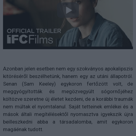
Azonban jelen esetben nem egy szokványos apokalipszis
kitöréséről beszélhetünk, hanem egy az utáni állapotról.
Senan (Sam Keeley) egykoron fertőzött volt, de
meggyógyították és megözvegyült sógornőjéhez
költözve szeretne új életet kezdeni, de a korábbi traumák
nem múltak el nyomtalanul. Saját tetteinek emlékei és a
mások általi megítélésektől nyomasztva igyekszik újra
beilleszkedni abba a társadalomba, amit egykoron
magáénak tudott.