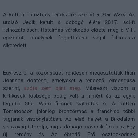
A Rotten Tomatoes rendszere szerint a Star Wars: Az
utolsó Jedik került a dobogó élére 2017. sci-fi
felhozatalában. Hatalmas várakozás előzte meg a VIII.
epizódot, amelynek fogadtatása végül felemásra
sikeredett.
Egyrészről a közönséget rendesen megosztották Rian
Johnson döntései, amelyeket a rendező, elmondása
szerint,
azóta sem bánt meg
. Másrészt viszont a
kritikusok többsége odáig volt a filmért és az egyik
legjobb Star Wars filmnek kiáltották ki. A Rotten
Tomatoeson jelenleg bronzérmes a franchise többi
tagjának viszonylatában. Az első helyet a Birodalom
visszavág bitorolja, míg a dobogó második fokán az Egy
új remény és Az ébredő Erő osztozkodnak