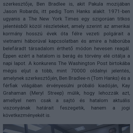
szerkesztője, Ben Bradlee is, akit Pakula mozijában
Jason Robards, itt pedig Tom Hanks alakít. 1971-ben
ugyanis a The New York Times egy szigorúan titkos
jelentésből közöl részleteket, amely szerint az amerikai
kormány hosszú évek óta félre vezeti polgárait a
vietnami háborúval kapcsolatban és amire a háborúba
belefáradt társadalom érthető módon hevesen reagál.
Éppen ezért a hatalom is berág és törvény elé citálja a
napi lapot. A konkurens The Washington Post birtokába
mégis eljut a több, mint 70000 oldalnyi jelentés,
amelynek szerkesztőjén, Ben Bradlee-n (Tom Hanks) és a
férfiak világában érvényesülni próbáló kiadóján, Kay
Grahaman (Meryl Streep) múlik, hogy lehozzák azt,
amellyel nem csak a sajtó és hatalom aktuális
viszonyának határait feszegetik, hanem a jogi
következményekét is.