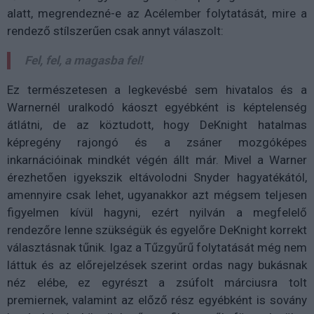
alatt, megrendezné-e az Acélember folytatását, mire a
rendező stílszerűen csak annyt válaszolt:
Fel, fel, a magasba fel!
Ez természetesen a legkevésbé sem hivatalos és a
Warnernél uralkodó káoszt egyébként is képtelenség
átlátni, de az köztudott, hogy DeKnight hatalmas
képregény rajongó és a zsáner mozgóképes
inkarnációinak mindkét végén állt már. Mivel a Warner
érezhetően igyekszik eltávolodni Snyder hagyatékától,
amennyire csak lehet, ugyanakkor azt mégsem teljesen
figyelmen kívül hagyni, ezért nyilván a megfelelő
rendezőre lenne szükségük és egyelőre DeKnight korrekt
választásnak tűnik. Igaz a Tűzgyűrű folytatását még nem
láttuk és az előrejelzések szerint ordas nagy bukásnak
néz elébe, ez egyrészt a zsúfolt márciusra tolt
premiernek, valamint az előző rész egyébként is sovány