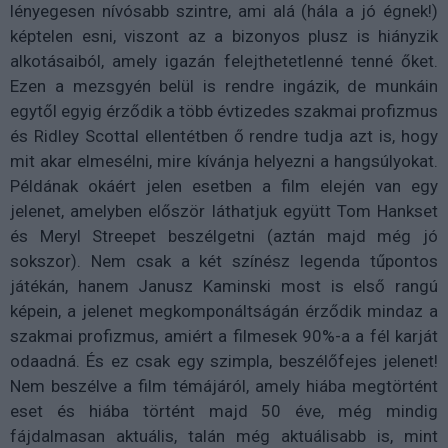
lényegesen nívósabb szintre, ami alá (hála a jó égnek!)
képtelen esni, viszont az a bizonyos plusz is hiányzik
alkotásaiból, amely igazán felejthetetlenné tenné őket.
Ezen a mezsgyén belül is rendre ingázik, de munkáin
egytől egyig érződik a több évtizedes szakmai profizmus
és Ridley Scottal ellentétben ő rendre tudja azt is, hogy
mit akar elmesélni, mire kívánja helyezni a hangsúlyokat.
Példának okáért jelen esetben a film elején van egy
jelenet, amelyben először láthatjuk együtt Tom Hankset
és Meryl Streepet beszélgetni (aztán majd még jó
sokszor). Nem csak a két színész legenda tűpontos
játékán, hanem Janusz Kaminski most is első rangú
képein, a jelenet megkomponáltságán érződik mindaz a
szakmai profizmus, amiért a filmesek 90%-a a fél karját
odaadná. És ez csak egy szimpla, beszélőfejes jelenet!
Nem beszélve a film témájáról, amely hiába megtörtént
eset és hiába történt majd 50 éve, még mindig
fájdalmasan aktuális, talán még aktuálisabb is, mint