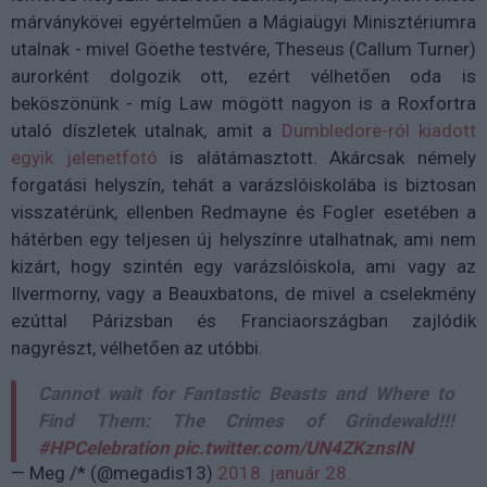
márványkövei egyértelműen a Mágiaügyi Minisztériumra
utalnak - mivel Göethe testvére, Theseus (Callum Turner)
aurorként dolgozik ott, ezért vélhetően oda is
beköszönünk - míg Law mögött nagyon is a Roxfortra
utaló díszletek utalnak, amit a
Dumbledore-ról kiadott
egyik jelenetfotó
is alátámasztott. Akárcsak némely
forgatási helyszín, tehát a varázslóiskolába is biztosan
visszatérünk, ellenben Redmayne és Fogler esetében a
hátérben egy teljesen új helyszínre utalhatnak, ami nem
kizárt, hogy szintén egy varázslóiskola, ami vagy az
Ilvermorny, vagy a Beauxbatons, de mivel a cselekmény
ezúttal Párizsban és Franciaországban zajlódik
nagyrészt, vélhetően az utóbbi.
Cannot wait for Fantastic Beasts and Where to
Find Them: The Crimes of Grindewald!!!
#HPCelebration
pic.twitter.com/UN4ZKznsIN
— Meg /* (@megadis13)
2018. január 28.