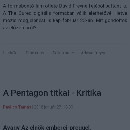
A formabontó film ötlete David Freyne fejéből pattant ki.
A The Cured digitális formában válik elérhetővé, illetve
mozis megjelenést is kap február 23-án. Mit gondoltok
az előzetesről?
Címkék:
#the cured
#ellen page
#david freyne
A Pentagon titkai - Kritika
Pavlics Tamás
|
2018 január 27. 18:30
Avagy Az elnök emberei-prequel.