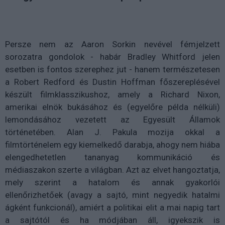
Persze nem az Aaron Sorkin nevével fémjelzett
sorozatra gondolok - habár Bradley Whitford jelen
esetben is fontos szerephez jut - hanem természetesen
a Robert Redford és Dustin Hoffman főszereplésével
készült filmklasszikushoz, amely a Richard Nixon,
amerikai elnök bukásához és (egyelőre példa nélküli)
lemondásához vezetett az Egyesült Államok
történetében. Alan J. Pakula mozija okkal a
filmtörténelem egy kiemelkedő darabja, ahogy nem hiába
elengedhetetlen tananyag kommunikáció és
médiaszakon szerte a világban. Azt az elvet hangoztatja,
mely szerint a hatalom és annak gyakorlói
ellenőrizhetőek (avagy a sajtó, mint negyedik hatalmi
ágként funkcionál), amiért a politikai elit a mai napig tart
a sajtótól és ha módjában áll, igyekszik is