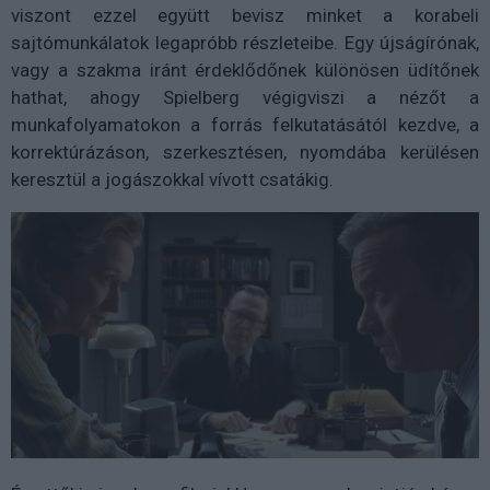
viszont ezzel együtt bevisz minket a korabeli
sajtómunkálatok legapróbb részleteibe. Egy újságírónak,
vagy a szakma iránt érdeklődőnek különösen üdítőnek
hathat, ahogy Spielberg végigviszi a nézőt a
munkafolyamatokon a forrás felkutatásától kezdve, a
korrektúrázáson, szerkesztésen, nyomdába kerülésen
keresztül a jogászokkal vívott csatákig.