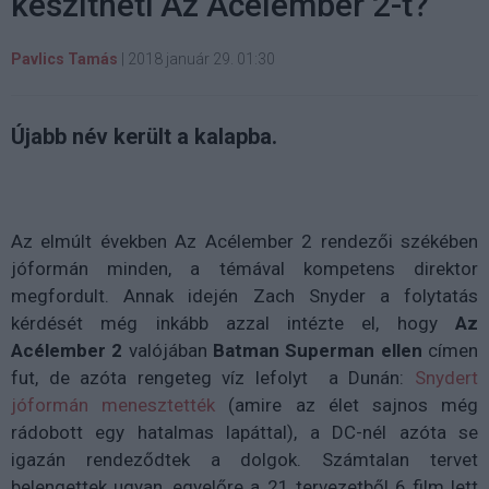
készítheti Az Acélember 2-t?
Pavlics Tamás
|
2018 január 29. 01:30
Újabb név került a kalapba.
Az elmúlt években Az Acélember 2 rendezői székében
jóformán minden, a témával kompetens direktor
megfordult. Annak idején Zach Snyder a folytatás
kérdését még inkább azzal intézte el, hogy
Az
Acélember 2
valójában
Batman Superman ellen
címen
fut, de azóta rengeteg víz lefolyt a Dunán:
Snydert
jóformán menesztették
(amire az élet sajnos még
rádobott egy hatalmas lapáttal), a DC-nél azóta se
igazán rendeződtek a dolgok. Számtalan tervet
belengettek ugyan, egyelőre a 21 tervezetből 6 film lett