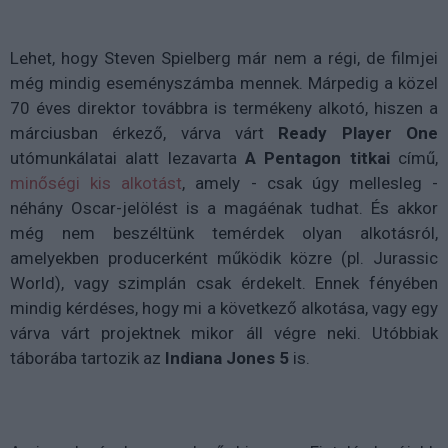
Lehet, hogy Steven Spielberg már nem a régi, de filmjei
még mindig eseményszámba mennek. Márpedig a közel
70 éves direktor továbbra is termékeny alkotó, hiszen a
márciusban érkező, várva várt
Ready Player One
utómunkálatai alatt lezavarta
A Pentagon titkai
című,
minőségi kis alkotást
, amely - csak úgy mellesleg -
néhány Oscar-jelölést is a magáénak tudhat. És akkor
még nem beszéltünk temérdek olyan alkotásról,
amelyekben producerként működik közre (pl. Jurassic
World), vagy szimplán csak érdekelt. Ennek fényében
mindig kérdéses, hogy mi a következő alkotása, vagy egy
várva várt projektnek mikor áll végre neki. Utóbbiak
táborába tartozik az
Indiana Jones 5
is.