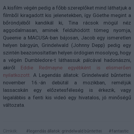
A kisfilm végén pedig a főbb szereplőket mind láthatjuk a
filmből kiragadott kis jelenetekben, így Göethe megint a
bőröndjéből kandikál ki, Tina rácsok mögül néz
aggodalmasan, aminek feldühödött tömeg nyomja,
Queenie a MACUSA-ban bájosan, Jacob egy ismeretlen
helyen bárgyún, Grindelwald (Johnny Depp) pedig egy
szintén beazonosítatlan helyen ördögien mosolyog, hogy
a végén Dumbledore-t láthassuk pálcával hadonászni,
akiről
Eddie Redmayne egyébként is elismerően
nyilatkozott.
A Legendás állatok: Grindelwald bűntettei
november 16.-án debütál a mozikban, reméljük
lassacskán egy előzetesféleség is érkezik, vagy
legalábbis a fenti kis videó egy hivatalos, jó minőségű
változata.
Címkék:
#legendás állatok: grindelwald bűntettei
#fantastic