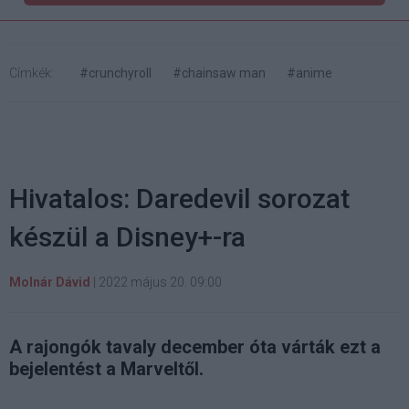
Címkék:
#crunchyroll
#chainsaw man
#anime
Hivatalos: Daredevil sorozat
készül a Disney+-ra
Molnár Dávid
|
2022 május 20. 09:00
A rajongók tavaly december óta várták ezt a
bejelentést a Marveltől.