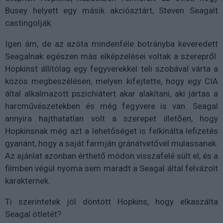
Busey helyett egy másik akciósztárt, Steven Seagalt
castingolják.
Igen ám, de az azóta mindenféle botrányba keveredett
Seagalnak egészen más elképzelései voltak a szerepről.
Hopkinst állítólag egy fegyverekkel teli szobával várta a
közös megbeszélésen, melyen kifejtette, hogy egy CIA
által alkalmazott pszichiátert akar alakítani, aki jártas a
harcművészetekben és még fegyvere is van. Seagal
annyira hajthatatlan volt a szerepet illetően, hogy
Hopkinsnak még azt a lehetőséget is felkínálta lefizetés
gyanánt, hogy a saját farmján gránátvetővel mulassanak.
Az ajánlat azonban érthető módon visszafelé sült el, és a
filmben végül nyoma sem maradt a Seagal által felvázolt
karakternek.
Ti szerintetek jól döntött Hopkins, hogy elkaszálta
Seagal ötletét?