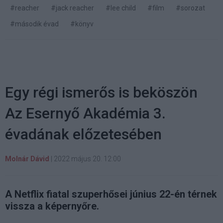
#reacher
#jack reacher
#lee child
#film
#sorozat
#második évad
#könyv
Egy régi ismerős is beköszön
Az Esernyő Akadémia 3.
évadának előzetesében
Molnár Dávid
|
2022 május 20. 12:00
A Netflix fiatal szuperhősei június 22-én térnek
vissza a képernyőre.