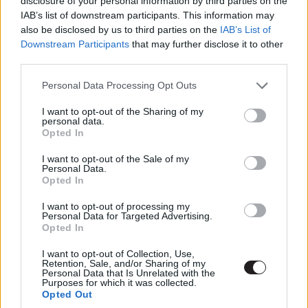
disclosure of your personal information by third parties on the
IAB’s list of downstream participants. This information may
Mit szóltok Skarsgard felsőtestéhez?
also be disclosed by us to third parties on the
IAB’s List of
Downstream Participants
that may further disclose it to other
third parties.
Please note that this website/app uses one or more Google
Címkék:
#boy kills world
#bill skarsgard
Personal Data Processing Opt Outs
services and may gather and store information including but
not limited to your visit or usage behaviour. You may click to
I want to opt-out of the Sharing of my
personal data.
grant or deny consent to Google and its third-party tags to
Opted In
use your data for below specified purposes in below Google
consent section.
I want to opt-out of the Sale of my
Personal Data.
Jeff Bridges Liam Neeson
Opted In
nyomdokaiba ered a The Old
I want to opt-out of processing my
Personal Data for Targeted Advertising.
Opted In
Manben
I want to opt-out of Collection, Use,
Retention, Sale, and/or Sharing of my
Molnár Dávid
|
2022 május 26. 10:00
Personal Data that Is Unrelated with the
Purposes for which it was collected.
Opted Out