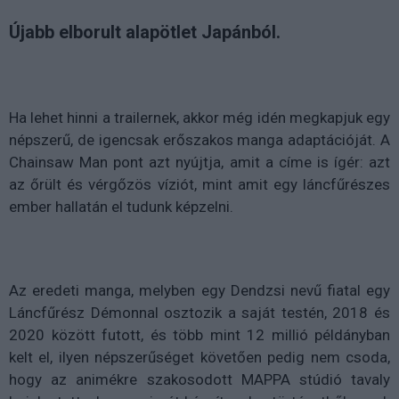
Újabb elborult alapötlet Japánból.
Ha lehet hinni a trailernek, akkor még idén megkapjuk egy
népszerű, de igencsak erőszakos manga adaptációját. A
Chainsaw Man pont azt nyújtja, amit a címe is ígér: azt
az őrült és vérgőzös víziót, mint amit egy láncfűrészes
ember hallatán el tudunk képzelni.
Az eredeti manga, melyben egy Dendzsi nevű fiatal egy
Láncfűrész Démonnal osztozik a saját testén, 2018 és
2020 között futott, és több mint 12 millió példányban
kelt el, ilyen népszerűséget követően pedig nem csoda,
hogy az animékre szakosodott MAPPA stúdió tavaly