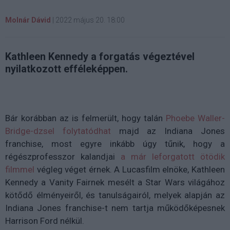
Molnár Dávid
|
2022 május 20. 18:00
Kathleen Kennedy a forgatás végeztével
nyilatkozott efféleképpen.
Bár korábban az is felmerült, hogy talán
Phoebe Waller-
Bridge-dzsel folytatódhat
majd az Indiana Jones
franchise, most egyre inkább úgy tűnik, hogy a
régészprofesszor kalandjai
a már leforgatott ötödik
filmmel
végleg véget érnek. A Lucasfilm elnöke, Kathleen
Kennedy a Vanity Fairnek mesélt a Star Wars világához
kötődő élményeiről, és tanulságairól, melyek alapján az
Indiana Jones franchise-t nem tartja működőképesnek
Harrison Ford nélkül.