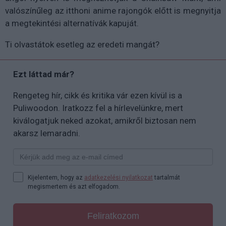
valószínűleg az itthoni anime rajongók előtt is megnyitja
a megtekintési alternatívák kapuját.
Ti olvastátok esetleg az eredeti mangát?
Ezt láttad már?
Rengeteg hír, cikk és kritika vár ezen kívül is a
Puliwoodon. Iratkozz fel a hírlevelünkre, mert
kiválogatjuk neked azokat, amikről biztosan nem
akarsz lemaradni.
Kijelentem, hogy az
adatkezelési nyilatkozat
tartalmát
megismertem és azt elfogadom.
Feliratkozom