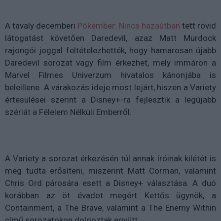
A tavaly decemberi
Pókember: Nincs hazaútban
tett rövid
látogatást követően Daredevil, azaz Matt Murdock
rajongói joggal feltételezhették, hogy hamarosan újabb
Daredevil sorozat vagy film érkezhet, mely immáron a
Marvel Filmes Univerzum hivatalos kánonjába is
beleillene. A várakozás ideje most lejárt, hiszen a Variety
értesülései szerint a Disney+-ra fejlesztik a legújabb
szériát a Félelem Nélküli Emberről.
A Variety a sorozat érkezésén túl annak íróinak kilétét is
meg tudta erősíteni, miszerint Matt Corman, valamint
Chris Ord párosára esett a Disney+ választása. A duó
korábban az öt évadot megért Kettős ügynök, a
Containment, a The Brave, valamint a The Enemy Within
című sorozatokon dolgoztak együtt.