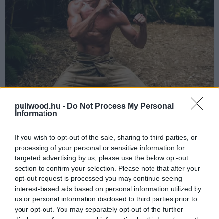
puliwood.hu -
Do Not Process My Personal
Information
A fenti képen ugyanis nyoma sincs annak az átlagos
testalkatnak, mely visszaköszönt eddig Skarsgardtól -
If you wish to opt-out of the sale, sharing to third parties, or
jól láthatóan komolyan vette a szerepet, ami hihetővé
processing of your personal or sensitive information for
teszi, hogy egy olyan karaktert játszik majd, aki
targeted advertising by us, please use the below opt-out
mindenkit (is) lezúz majd ebben a fantasy akciófilmben.
section to confirm your selection. Please note that after your
Skarsgard állítólag egy kéthónapos küzdősportos
opt-out request is processed you may continue seeing
interest-based ads based on personal information utilized by
edzőtáborban is részt vett, hogy minél autentikusabban
us or personal information disclosed to third parties prior to
mutasson harcosként és egy bennfentes szerint még
your opt-out. You may separately opt-out of the further
sosem láttunk ennyit mozogni egy színészt egy filmben.