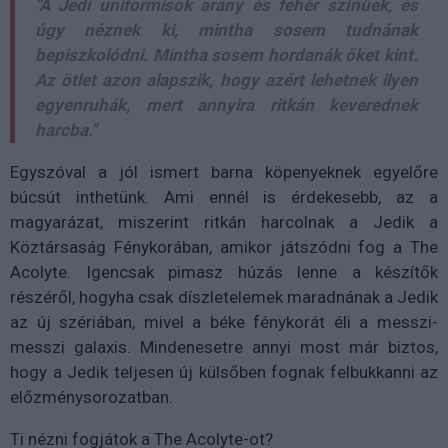
"A Jedi uniformisok arany és fehér színűek, és
úgy néznek ki, mintha sosem tudnának
bepiszkolódni. Mintha sosem hordanák őket kint.
Az ötlet azon alapszik, hogy azért lehetnek ilyen
egyenruhák, mert annyira ritkán keverednek
harcba."
Egyszóval a jól ismert barna köpenyeknek egyelőre
búcsút inthetünk. Ami ennél is érdekesebb, az a
magyarázat, miszerint ritkán harcolnak a Jedik a
Köztársaság Fénykorában, amikor játszódni fog a The
Acolyte. Igencsak pimasz húzás lenne a készítők
részéről, hogyha csak díszletelemek maradnának a Jedik
az új szériában, mivel a béke fénykorát éli a messzi-
messzi galaxis. Mindenesetre annyi most már biztos,
hogy a Jedik teljesen új külsőben fognak felbukkanni az
előzménysorozatban.
Ti nézni fogjátok a The Acolyte-ot?