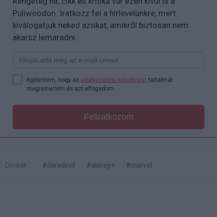
Rengeteg hír, cikk és kritika vár ezen kívül is a
Puliwoodon. Iratkozz fel a hírlevelünkre, mert
kiválogatjuk neked azokat, amikről biztosan nem
akarsz lemaradni.
Kijelentem, hogy az
adatkezelési nyilatkozat
tartalmát
megismertem és azt elfogadom.
Feliratkozom
Címkék:
#daredevil
#disney+
#marvel