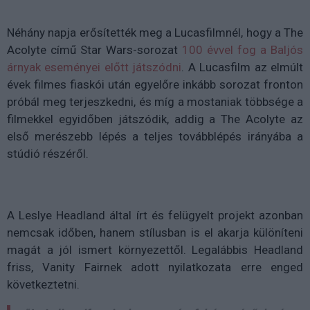
Néhány napja erősítették meg a Lucasfilmnél, hogy a The
Acolyte című Star Wars-sorozat
100 évvel fog a Baljós
árnyak eseményei előtt játszódni
. A Lucasfilm az elmúlt
évek filmes fiaskói után egyelőre inkább sorozat fronton
próbál meg terjeszkedni, és míg a mostaniak többsége a
filmekkel egyidőben játszódik, addig a The Acolyte az
első merészebb lépés a teljes továbblépés irányába a
stúdió részéről.
A Leslye Headland által írt és felügyelt projekt azonban
nemcsak időben, hanem stílusban is el akarja különíteni
magát a jól ismert környezettől. Legalábbis Headland
friss, Vanity Fairnek adott nyilatkozata erre enged
következtetni.