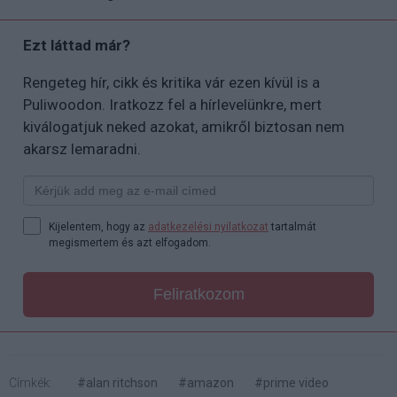
Ezt láttad már?
Rengeteg hír, cikk és kritika vár ezen kívül is a
Puliwoodon. Iratkozz fel a hírlevelünkre, mert
kiválogatjuk neked azokat, amikről biztosan nem
akarsz lemaradni.
Kijelentem, hogy az
adatkezelési nyilatkozat
tartalmát
megismertem és azt elfogadom.
Feliratkozom
Címkék:
#alan ritchson
#amazon
#prime video