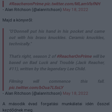
#ReacheronPrime
pic.twitter.com/MLamVlsfNH
- Alan Ritchson (@alanritchson)
May 18, 2022
Majd a könyvről:
"O'Donnell put his hand in his pocket and came
out with his brass knuckles. Ceramic knuckles,
technically."
That's right, season 2 of
#ReacherOnPrime
will be
based on Bad Luck and Trouble (Jack Reacher,
#11), written by the legendary Lee Child.
Filming will commence this fall.
pic.twitter.com/bOua7LSsLY
- Alan Ritchson (@alanritchson)
May 18, 2022
A második évad forgatási munkálatai idén ősszel
kezdődnek meg.