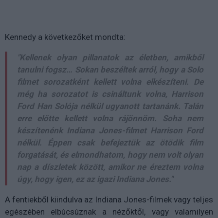
Kennedy a következőket mondta:
"Kellenek olyan pillanatok az életben, amikből
tanulni fogsz… Sokan beszéltek arról, hogy a Solo
filmet sorozatként kellett volna elkészíteni. De
még ha sorozatot is csináltunk volna, Harrison
Ford Han Solója nélkül ugyanott tartanánk. Talán
erre előtte kellett volna rájönnöm. Soha nem
készítenénk Indiana Jones-filmet Harrison Ford
nélkül. Éppen csak befejeztük az ötödik film
forgatását, és elmondhatom, hogy nem volt olyan
nap a díszletek között, amikor ne éreztem volna
úgy, hogy igen, ez az igazi Indiana Jones."
A fentiekből kiindulva az Indiana Jones-filmek vagy teljes
egészében elbúcsúznak a nézőktől, vagy valamilyen