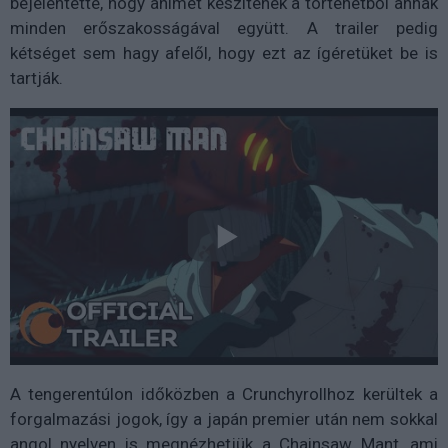
bejelentette, hogy animét készítenek a történetből annak
minden erőszakosságával együtt. A trailer pedig
kétséget sem hagy afelől, hogy ezt az ígéretüket be is
tartják.
A tengerentúlon időközben a Crunchyrollhoz kerültek a
forgalmazási jogok, így a japán premier után nem sokkal
angol nyelven is megnézhetjük a Chainsaw Mant, ami