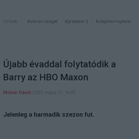
Címkék:
#steven seagal
#predator 2
#stephen hopkins
Újabb évaddal folytatódik a
Barry az HBO Maxon
Molnár Dávid
|
2022 május 21. 16:00
Jelenleg a harmadik szezon fut.