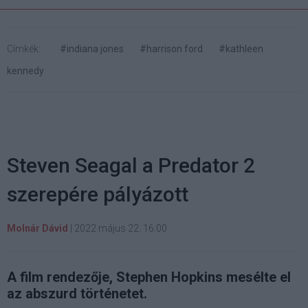
Címkék:
#indiana jones
#harrison ford
#kathleen
kennedy
Steven Seagal a Predator 2
szerepére pályázott
Molnár Dávid
|
2022 május 22. 16:00
A film rendezője, Stephen Hopkins mesélte el
az abszurd történetet.