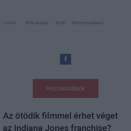
Címkék:
#the acolyte
#jedi
#leslye headland
Hozzászólások
Az ötödik filmmel érhet véget
az Indiana Jones franchise?