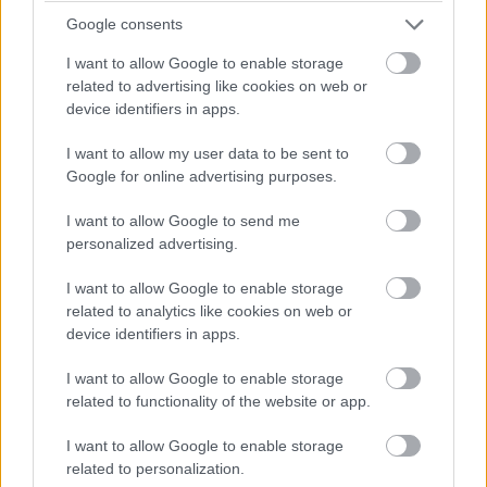
Az FX új sorozata a rákból felépült színész
Google consents
első szerepe lesz két év után.
I want to allow Google to enable storage
related to advertising like cookies on web or
device identifiers in apps.
Liam Neesonnek hála egyre több korosodó színész dönt
I want to allow my user data to be sent to
úgy, hogy 50 év felett kipróbálja magát az akciófilmek
Google for online advertising purposes.
műfajában. Ez viszonylag jól sült el például a
Senki
I want to allow Google to send me
esetében, amiben Bob Odenkirk zúzta szét az ellenségeit,
personalized advertising.
most pedig Jeff Bridges próbálkozik meg hasonlóval a
The Old Manen keresztül, melyhez most előzetes is
I want to allow Google to enable storage
dukál.
related to analytics like cookies on web or
device identifiers in apps.
I want to allow Google to enable storage
related to functionality of the website or app.
Neeson mellett a két kutya révén
a John Wick franchise
is megidéződhet számunkra, ám a tágabb kereteinek
I want to allow Google to enable storage
hála felsejlik a sorozatnak egy olyan drámai vonala is a
related to personalization.