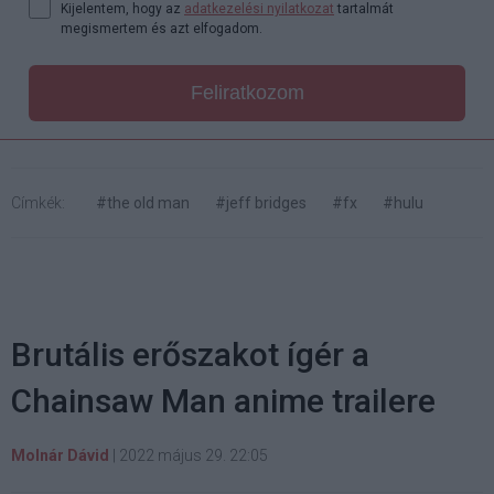
Kijelentem, hogy az
adatkezelési nyilatkozat
tartalmát
megismertem és azt elfogadom.
Feliratkozom
Címkék:
#the old man
#jeff bridges
#fx
#hulu
Brutális erőszakot ígér a
Chainsaw Man anime trailere
Molnár Dávid
|
2022 május 29. 22:05