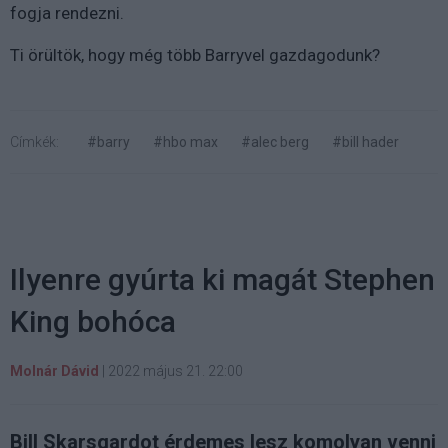
fogja rendezni.
Ti örültök, hogy még több Barryvel gazdagodunk?
Címkék:
#barry
#hbo max
#alec berg
#bill hader
Ilyenre gyúrta ki magát Stephen
King bohóca
Molnár Dávid
|
2022 május 21. 22:00
Bill Skarsgardot érdemes lesz komolyan venni