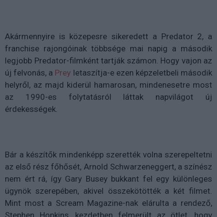
Akármennyire is közepesre sikeredett a Predator 2, a
franchise rajongóinak többsége mai napig a második
legjobb Predator-filmként tartják számon. Hogy vajon az
új felvonás, a
Prey
letaszítja-e ezen képzeletbeli második
helyről, az majd kiderül hamarosan, mindenesetre most
az 1990-es folytatásról láttak napvilágot új
érdekességek.
Bár a készítők mindenképp szerették volna szerepeltetni
az első rész főhősét, Arnold Schwarzeneggert, a színész
nem ért rá, így Gary Busey bukkant fel egy különleges
ügynök szerepében, akivel összekötötték a két filmet.
Mint most a Scream Magazine-nak elárulta a rendező,
Stephen Hopkins, kezdetben felmerült az ötlet, hogy