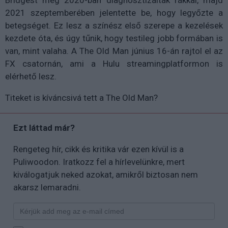
2021 szeptemberében jelentette be, hogy legyőzte a
betegséget. Ez lesz a színész első szerepe a kezelések
kezdete óta, és úgy tűnik, hogy testileg jobb formában is
van, mint valaha. A The Old Man június 16-án rajtol el az
FX csatornán, ami a Hulu streamingplatformon is
elérhető lesz.
Titeket is kíváncsivá tett a The Old Man?
Ezt láttad már?
Rengeteg hír, cikk és kritika vár ezen kívül is a
Puliwoodon. Iratkozz fel a hírlevelünkre, mert
kiválogatjuk neked azokat, amikről biztosan nem
akarsz lemaradni.