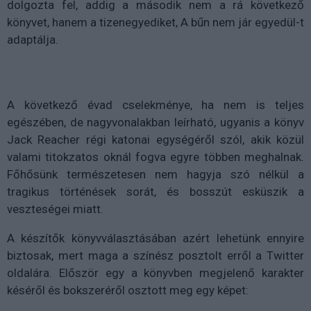
dolgozta fel, addig a második nem a rá következő
könyvet, hanem a tizenegyediket, A bűn nem jár egyedül-t
adaptálja.
A következő évad cselekménye, ha nem is teljes
egészében, de nagyvonalakban leírható, ugyanis a könyv
Jack Reacher régi katonai egységéről szól, akik közül
valami titokzatos oknál fogva egyre többen meghalnak.
Főhősünk természetesen nem hagyja szó nélkül a
tragikus történések sorát, és bosszút esküszik a
veszteségei miatt.
A készítők könyvválasztásában azért lehetünk ennyire
biztosak, mert maga a színész posztolt erről a Twitter
oldalára. Először egy a könyvben megjelenő karakter
késéről és bokszeréről osztott meg egy képet: