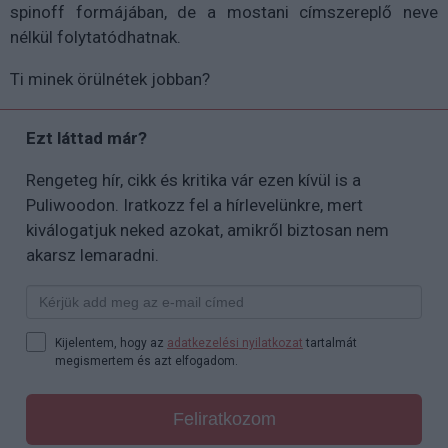
spinoff formájában, de a mostani címszereplő neve
nélkül folytatódhatnak.
Ti minek örülnétek jobban?
Ezt láttad már?
Rengeteg hír, cikk és kritika vár ezen kívül is a
Puliwoodon. Iratkozz fel a hírlevelünkre, mert
kiválogatjuk neked azokat, amikről biztosan nem
akarsz lemaradni.
Kijelentem, hogy az
adatkezelési nyilatkozat
tartalmát
megismertem és azt elfogadom.
Feliratkozom