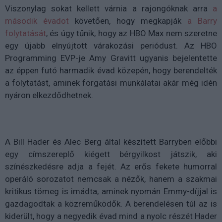
Viszonylag sokat kellett várnia a rajongóknak arra
a
második évadot
követően, hogy megkapják
a Barry
folytatását
, és úgy tűnik, hogy az HBO Max nem szeretne
egy újabb elnyújtott várakozási periódust. Az HBO
Programming EVP-je Amy Gravitt ugyanis bejelentette
az éppen futó harmadik évad közepén, hogy berendelték
a folytatást, aminek forgatási munkálatai akár még idén
nyáron elkezdődhetnek.
A Bill Hader és Alec Berg által készített Barryben előbbi
egy címszereplő kiégett bérgyilkost játszik, aki
színészkedésre adja a fejét. Az erős fekete humorral
operáló sorozatot nemcsak a nézők, hanem a szakmai
kritikus tömeg is imádta, aminek nyomán Emmy-díjjal is
gazdagodtak a közreműködők. A berendelésen túl az is
kiderült, hogy a negyedik évad mind a nyolc részét Hader