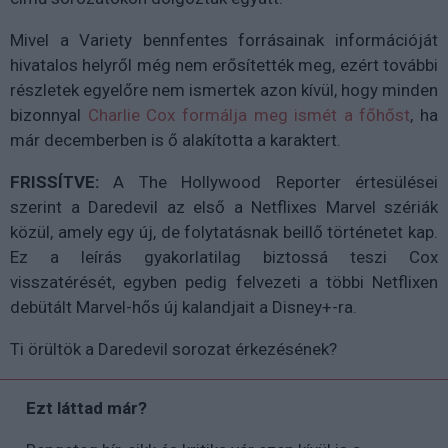
Mivel a Variety bennfentes forrásainak információját
hivatalos helyről még nem erősítették meg, ezért további
részletek egyelőre nem ismertek azon kívül, hogy minden
bizonnyal
Charlie Cox formálja meg ismét a főhőst
, ha
már decemberben is ő alakította a karaktert.
FRISSÍTVE:
A The Hollywood Reporter értesülései
szerint a Daredevil az első a Netflixes Marvel szériák
közül, amely egy új, de folytatásnak beillő történetet kap.
Ez a leírás gyakorlatilag biztossá teszi Cox
visszatérését, egyben pedig felvezeti a többi Netflixen
debütált Marvel-hős új kalandjait a Disney+-ra.
Ti örültök a Daredevil sorozat érkezésének?
Ezt láttad már?