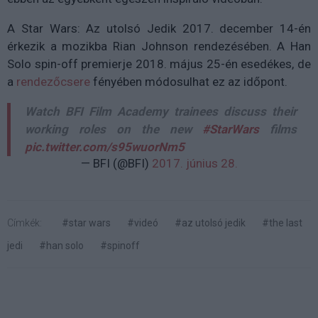
A Star Wars: Az utolsó Jedik 2017. december 14-én
érkezik a mozikba Rian Johnson rendezésében. A Han
Solo spin-off premierje 2018. május 25-én esedékes, de
a
rendezőcsere
fényében módosulhat ez az időpont.
Watch BFI Film Academy trainees discuss their
working roles on the new
#StarWars
films
pic.twitter.com/s95wuorNm5
— BFI (@BFI)
2017. június 28.
Címkék:
#star wars
#videó
#az utolsó jedik
#the last
jedi
#han solo
#spinoff