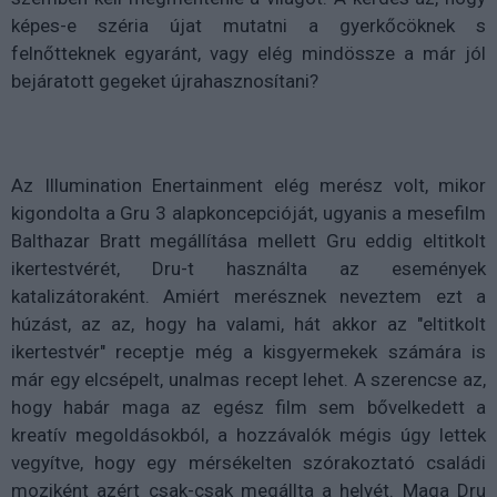
képes-e széria újat mutatni a gyerkőcöknek s
felnőtteknek egyaránt, vagy elég mindössze a már jól
bejáratott gegeket újrahasznosítani?
Az Illumination Enertainment elég merész volt, mikor
kigondolta a Gru 3 alapkoncepcióját, ugyanis a mesefilm
Balthazar Bratt megállítása mellett Gru eddig eltitkolt
ikertestvérét, Dru-t használta az események
katalizátoraként. Amiért merésznek neveztem ezt a
húzást, az az, hogy ha valami, hát akkor az "eltitkolt
ikertestvér" receptje még a kisgyermekek számára is
már egy elcsépelt, unalmas recept lehet. A szerencse az,
hogy habár maga az egész film sem bővelkedett a
kreatív megoldásokból, a hozzávalók mégis úgy lettek
vegyítve, hogy egy mérsékelten szórakoztató családi
moziként azért csak-csak megállta a helyét. Maga Dru