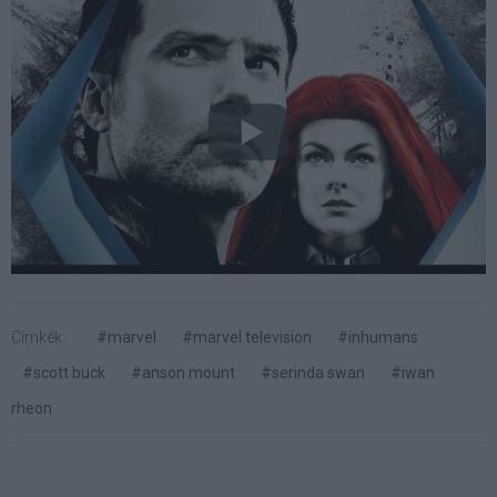
Címkék:
#marvel
#marvel television
#inhumans
#scott buck
#anson mount
#serinda swan
#iwan
rheon