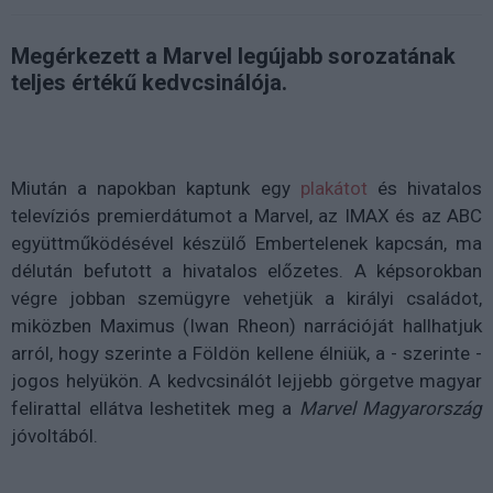
Megérkezett a Marvel legújabb sorozatának
teljes értékű kedvcsinálója.
Miután a napokban kaptunk egy
plakátot
és hivatalos
televíziós premierdátumot a Marvel, az IMAX és az ABC
együttműködésével készülő Embertelenek kapcsán, ma
délután befutott a hivatalos előzetes. A képsorokban
végre jobban szemügyre vehetjük a királyi családot,
miközben Maximus (Iwan Rheon) narrációját hallhatjuk
arról, hogy szerinte a Földön kellene élniük, a - szerinte -
jogos helyükön. A kedvcsinálót lejjebb görgetve magyar
felirattal ellátva leshetitek meg a
Marvel Magyarország
jóvoltából.