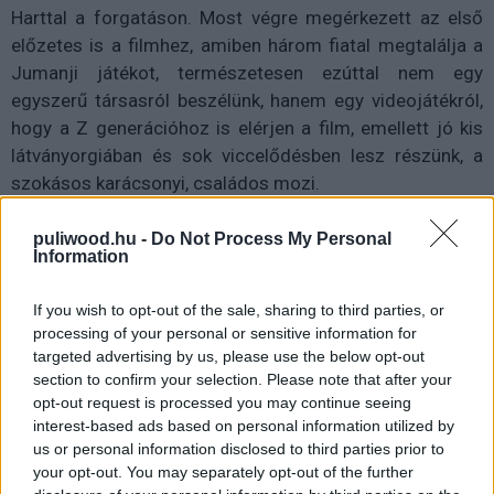
Harttal a forgatáson. Most végre megérkezett az első
előzetes is a filmhez, amiben három fiatal megtalálja a
Jumanji játékot, természetesen ezúttal nem egy
egyszerű társasról beszélünk, hanem egy videojátékról,
hogy a Z generációhoz is elérjen a film, emellett jó kis
látványorgiában és sok viccelődésben lesz részünk, a
szokásos karácsonyi, családos mozi.
puliwood.hu -
Do Not Process My Personal
Information
A hivatalos cím
Jumanji: Welcome To The Jungle
lett, a
If you wish to opt-out of the sale, sharing to third parties, or
főszerepben továbbra is Dwayne Johnson, Kevin Hart,
processing of your personal or sensitive information for
Jack Black és Karen Gillan, mellettük még helyet kapott
targeted advertising by us, please use the below opt-out
Nick Jonas, Ser'Darius Blain, Madison Iseman, Alex Wolff
section to confirm your selection. Please note that after your
és Morgan Turner. A filmet Jake Kasdan rendezte,
opt-out request is processed you may continue seeing
premier december 22-én.
interest-based ads based on personal information utilized by
us or personal information disclosed to third parties prior to
your opt-out. You may separately opt-out of the further