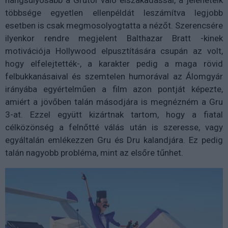
hangsúlyosabb a Grutól való elszakadással, a jeleneteik
többsége egyetlen ellenpéldát leszámítva legjobb
esetben is csak megmosolyogtatta a nézőt. Szerencsére
ilyenkor rendre megjelent Balthazar Bratt -kinek
motivációja Hollywood elpusztítására csupán az volt,
hogy elfelejtették-, a karakter pedig a maga rövid
felbukkanásaival és szemtelen humorával az Álomgyár
irányába egyértelműen a film azon pontját képezte,
amiért a jövőben talán másodjára is megnézném a Gru
3-at. Ezzel együtt kizártnak tartom, hogy a fiatal
célközönség a felnőtté válás után is szeresse, vagy
egyáltalán emlékezzen Gru és Dru kalandjára. Ez pedig
talán nagyobb probléma, mint az elsőre tűnhet.