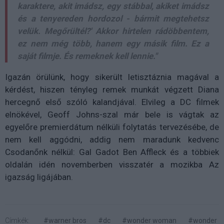
karaktere, akit imádsz, egy stábbal, akiket imádsz
és a tenyereden hordozol - bármit megtehetsz
velük. Megőrültél?' Akkor hirtelen rádöbbentem,
ez nem még több, hanem egy másik film. Ez a
saját filmje. És remeknek kell lennie."
Igazán örülünk, hogy sikerült letisztáznia magával a
kérdést, hiszen tényleg remek munkát végzett Diana
hercegnő első szóló kalandjával. Elvileg a DC filmek
elnökével, Geoff Johns-szal már bele is vágtak az
egyelőre premierdátum nélküli folytatás tervezésébe, de
nem kell aggódni, addig nem maradunk kedvenc
Csodanőnk nélkül: Gal Gadot Ben Affleck és a többiek
oldalán idén novemberben visszatér a mozikba Az
igazság ligájában.
Címkék:
#warner bros
#dc
#wonder woman
#wonder