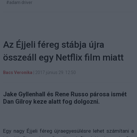
#adam driver
Az Éjjeli féreg stábja újra
összeáll egy Netflix film miatt
Bacs Veronika
|
2017 június 29. 12:50
Jake Gyllenhall és Rene Russo párosa ismét
Dan Gilroy keze alatt fog dolgozni.
Egy nagy Éjjeli féreg újraegyesülésre lehet számítani a