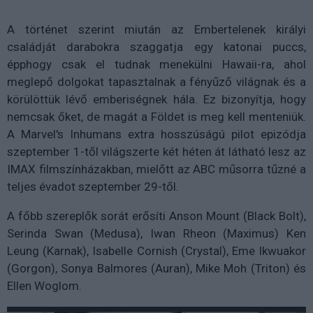
A történet szerint miután az Embertelenek királyi
családját darabokra szaggatja egy katonai puccs,
épphogy csak el tudnak menekülni Hawaii-ra, ahol
meglepő dolgokat tapasztalnak a fényűző világnak és a
körülöttük lévő emberiségnek hála. Ez bizonyítja, hogy
nemcsak őket, de magát a Földet is meg kell menteniük.
A Marvel's Inhumans extra hosszúságú pilot epizódja
szeptember 1-től világszerte két héten át látható lesz az
IMAX filmszínházakban, mielőtt az ABC műsorra tűzné a
teljes évadot szeptember 29-től.
A főbb szereplők sorát erősíti Anson Mount (Black Bolt),
Serinda Swan (Medusa), Iwan Rheon (Maximus) Ken
Leung (Karnak), Isabelle Cornish (Crystal), Eme Ikwuakor
(Gorgon), Sonya Balmores (Auran), Mike Moh (Triton) és
Ellen Woglom.