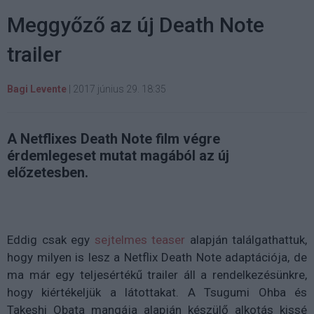
Meggyőző az új Death Note
trailer
Bagi Levente
|
2017 június 29. 18:35
A Netflixes Death Note film végre
érdemlegeset mutat magából az új
előzetesben.
Eddig csak egy
sejtelmes teaser
alapján találgathattuk,
hogy milyen is lesz a Netflix Death Note adaptációja, de
ma már egy teljesértékű trailer áll a rendelkezésünkre,
hogy kiértékeljük a látottakat. A Tsugumi Ohba és
Takeshi Obata mangája alapján készülő alkotás kissé