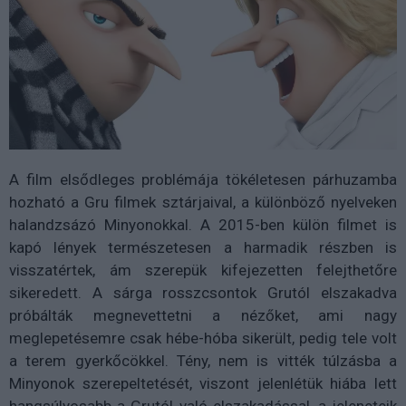
A film elsődleges problémája tökéletesen párhuzamba
hozható a Gru filmek sztárjaival, a különböző nyelveken
halandzsázó Minyonokkal. A 2015-ben külön filmet is
kapó lények természetesen a harmadik részben is
visszatértek, ám szerepük kifejezetten felejthetőre
sikeredett. A sárga rosszcsontok Grutól elszakadva
próbálták megnevettetni a nézőket, ami nagy
meglepetésemre csak hébe-hóba sikerült, pedig tele volt
a terem gyerkőcökkel. Tény, nem is vitték túlzásba a
Minyonok szerepeltetését, viszont jelenlétük hiába lett