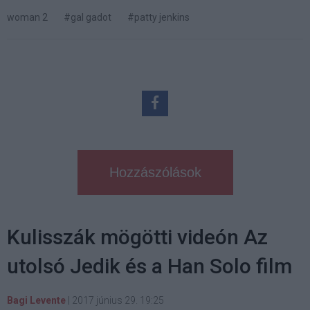
woman 2
#gal gadot
#patty jenkins
Hozzászólások
Kulisszák mögötti videón Az
utolsó Jedik és a Han Solo film
Bagi Levente
|
2017 június 29. 19:25