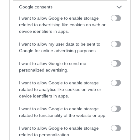
visszavág hasonmásként akarja elnyerni a
Google consents
rajongók tetszését.
I want to allow Google to enable storage
related to advertising like cookies on web or
device identifiers in apps.
Közel a
Star Wars női hősei, a Forces of Destiny
I want to allow my user data to be sent to
Google for online advertising purposes.
sorozatának startjához, és túl a
Han Solo film
bonyodalmain
, megint csak felmerül a kérdés, miszerint
I want to allow Google to send me
mennyire lesz különleges film Az utolsó Jedik, hiszen
personalized advertising.
sokan attól tartanak, hogy az elődhöz, Az ébredő erőhöz
hasonlóan
egy A Birodalom visszavág remake
kerül majd
I want to allow Google to enable storage
related to analytics like cookies on web or
a mozikban.
device identifiers in apps.
I want to allow Google to enable storage
related to functionality of the website or app.
Adam Driver, a Kylo Rent alakító színész arról beszélt egy
a Huffington Postnak adott interjújában, hogy új
I want to allow Google to enable storage
related to personalization.
szabályokat fognak behozni a legújabb Star Wars