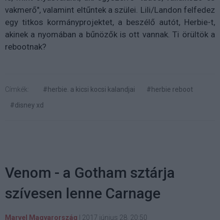
vakmerő", valamint eltűntek a szülei. Lili/Landon felfedez
egy titkos kormányprojektet, a beszélő autót, Herbie-t,
akinek a nyomában a bűnözők is ott vannak. Ti örültök a
rebootnak?
Címkék:
#herbie. a kicsi kocsi kalandjai
#herbie reboot
#disney xd
Venom - a Gotham sztárja
szívesen lenne Carnage
Marvel Magyarország
|
2017 június 28. 20:50