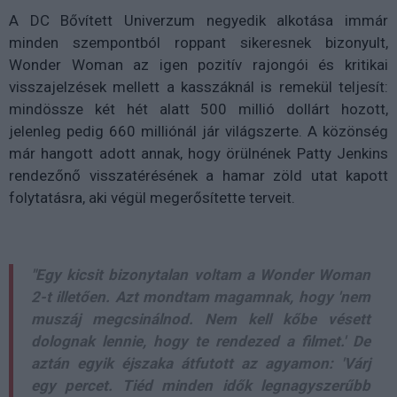
A DC Bővített Univerzum negyedik alkotása immár
minden szempontból roppant sikeresnek bizonyult,
Wonder Woman az igen pozitív rajongói és kritikai
visszajelzések mellett a kasszáknál is remekül teljesít:
mindössze két hét alatt 500 millió dollárt hozott,
jelenleg pedig 660 milliónál jár világszerte. A közönség
már hangott adott annak, hogy örülnének Patty Jenkins
rendezőnő visszatérésének a hamar zöld utat kapott
folytatásra, aki végül megerősítette terveit.
"Egy kicsit bizonytalan voltam a Wonder Woman
2-t illetően. Azt mondtam magamnak, hogy 'nem
muszáj megcsinálnod. Nem kell kőbe vésett
dolognak lennie, hogy te rendezed a filmet.' De
aztán egyik éjszaka átfutott az agyamon: 'Várj
egy percet. Tiéd minden idők legnagyszerűbb