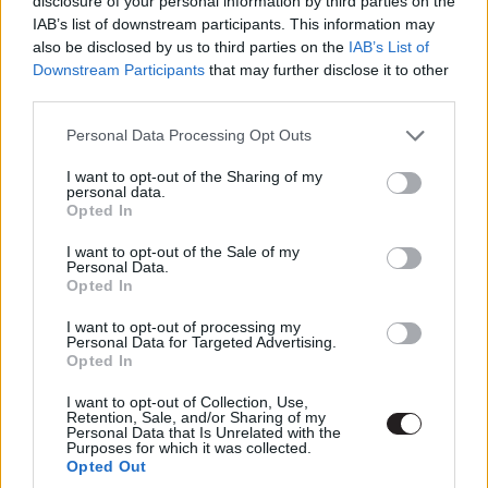
disclosure of your personal information by third parties on the
IAB’s list of downstream participants. This information may
Címkék:
#jumanji: welcome to the jungle
#jake kasdan
also be disclosed by us to third parties on the
IAB’s List of
#dwayne johnson
#kevin hart
#jack black
#karen gillan
Downstream Participants
that may further disclose it to other
third parties.
#nick jonas
# ser’darius blain
#madison iseman
#alex
Please note that this website/app uses one or more Google
wolff
#morgan turner
Personal Data Processing Opt Outs
services and may gather and store information including but
not limited to your visit or usage behaviour. You may click to
I want to opt-out of the Sharing of my
personal data.
grant or deny consent to Google and its third-party tags to
Opted In
use your data for below specified purposes in below Google
consent section.
I want to opt-out of the Sale of my
Personal Data.
Új szabályokat fektet le a Star
Opted In
Wars: Az utolsó Jedik
I want to opt-out of processing my
Personal Data for Targeted Advertising.
Opted In
Kátai Levente
|
2017 június 29. 19:00
I want to opt-out of Collection, Use,
Retention, Sale, and/or Sharing of my
Personal Data that Is Unrelated with the
Purposes for which it was collected.
Egyre biztosabbnak tűnik, hogy a következő
Opted Out
számozott Star Wars film nem egy Birodalom