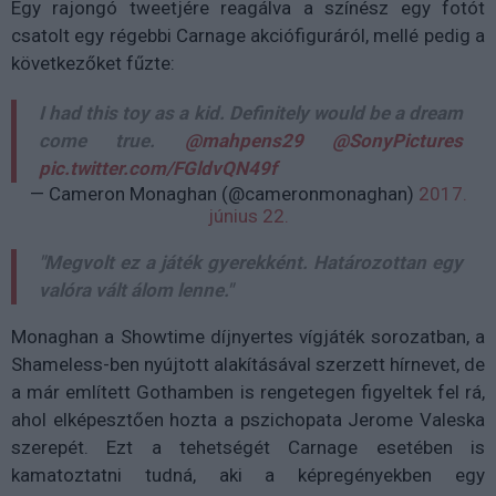
Egy rajongó tweetjére reagálva a színész egy fotót
csatolt egy régebbi Carnage akciófiguráról, mellé pedig a
következőket fűzte:
I had this toy as a kid. Definitely would be a dream
come true.
@mahpens29
@SonyPictures
pic.twitter.com/FGldvQN49f
— Cameron Monaghan (@cameronmonaghan)
2017.
június 22.
"Megvolt ez a játék gyerekként. Határozottan egy
valóra vált álom lenne."
Monaghan a Showtime díjnyertes vígjáték sorozatban, a
Shameless-ben nyújtott alakításával szerzett hírnevet, de
a már említett Gothamben is rengetegen figyeltek fel rá,
ahol elképesztően hozta a pszichopata Jerome Valeska
szerepét. Ezt a tehetségét Carnage esetében is
kamatoztatni tudná, aki a képregényekben egy