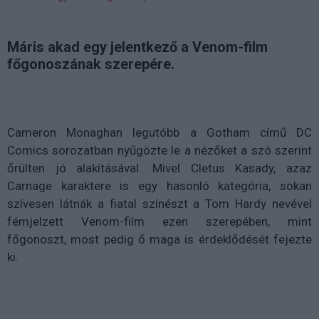
Máris akad egy jelentkező a Venom-film
főgonoszának szerepére.
Cameron Monaghan legutóbb a Gotham című DC
Comics sorozatban nyűgözte le a nézőket a szó szerint
őrülten jó alakításával. Mivel Cletus Kasady, azaz
Carnage karaktere is egy hasonló kategória, sokan
szívesen látnák a fiatal színészt a Tom Hardy nevével
fémjelzett Venom-film ezen szerepében, mint
főgonoszt, most pedig ő maga is érdeklődését fejezte
ki.