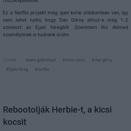
főszereplésével.
Ez a Netflix projekt még igen korai stádiumban van, így
nem lehet tudni, hogy Dan Gilroy áthoz-e még 1-2
színészt az Éjjeli féregből. Szerintem Riz Ahmed
személyének is tudnánk örülni.
Címkék:
#jake gyllenhaal
#rene russo
#dan gilroy
#Éjjeli féreg
#netflix
Rebootolják Herbie-t, a kicsi
kocsit