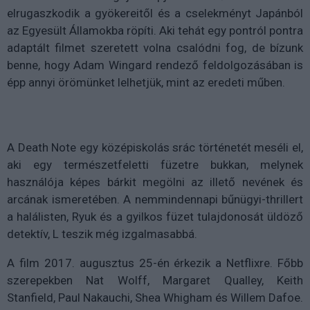
elrugaszkodik a gyökereitől és a cselekményt Japánból
az Egyesült Államokba röpíti. Aki tehát egy pontról pontra
adaptált filmet szeretett volna csalódni fog, de bízunk
benne, hogy Adam Wingard rendező feldolgozásában is
épp annyi örömünket lelhetjük, mint az eredeti műben.
A Death Note egy középiskolás srác történetét meséli el,
aki egy természetfeletti füzetre bukkan, melynek
használója képes bárkit megölni az illető nevének és
arcának ismeretében. A nemmindennapi bűnügyi-thrillert
a halálisten, Ryuk és a gyilkos füzet tulajdonosát üldöző
detektív, L teszik még izgalmasabbá.
A film 2017. augusztus 25-én érkezik a Netflixre. Főbb
szerepekben Nat Wolff, Margaret Qualley, Keith
Stanfield, Paul Nakauchi, Shea Whigham és Willem Dafoe.