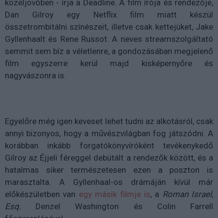
közeljövőben - írja a Deadline. A film írója és rendezője,
Dan Gilroy egy Netflix film miatt készül
összetrombitálni színészeit, illetve csak kettejüket, Jake
Gyllenhaalt és Rene Russot. A neves streamszolgáltató
semmit sem bíz a véletlenre, a gondozásában megjelenő
film egyszerre kerül majd kisképernyőre és
nagyvászonra is.
Egyelőre még igen keveset lehet tudni az alkotásról, csak
annyi bizonyos, hogy a művészvilágban fog játszódni. A
korábban inkább forgatókönyvíróként tevékenykedő
Gilroy az Éjjeli féreggel debütált a rendezők között, és a
hatalmas siker természetesen ezen a poszton is
marasztalta. A Gyllenhaal-os drámáján kívül már
előkészületben van
egy másik filmje is
, a
Roman Israel,
Esq.
Denzel Washington és Colin Farrell