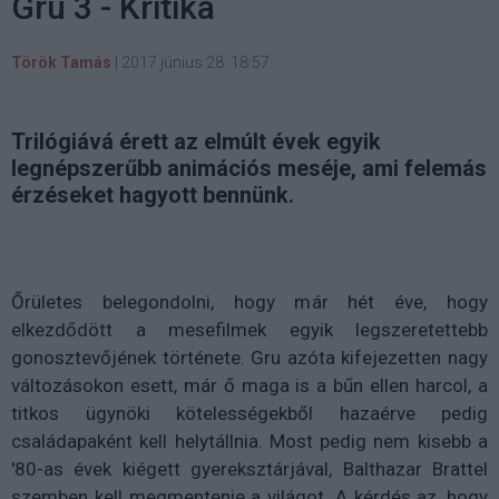
Gru 3 - Kritika
Török Tamás
|
2017 június 28. 18:57
Trilógiává érett az elmúlt évek egyik
legnépszerűbb animációs meséje, ami felemás
érzéseket hagyott bennünk.
Őrületes belegondolni, hogy már hét éve, hogy
elkezdődött a mesefilmek egyik legszeretettebb
gonosztevőjének története. Gru azóta kifejezetten nagy
változásokon esett, már ő maga is a bűn ellen harcol, a
titkos ügynöki kötelességekből hazaérve pedig
családapaként kell helytállnia. Most pedig nem kisebb a
'80-as évek kiégett gyereksztárjával, Balthazar Brattel
szemben kell megmentenie a világot. A kérdés az, hogy