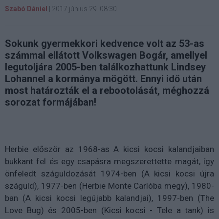
Szabó Dániel
|
2017 június 29. 08:30
Sokunk gyermekkori kedvence volt az 53-as
számmal ellátott Volkswagen Bogár, amellyel
legutoljára 2005-ben találkozhattunk Lindsey
Lohannel a kormánya mögött. Ennyi idő után
most határozták el a rebootolását, méghozzá
sorozat formájában!
Herbie először az 1968-as A kicsi kocsi kalandjaiban
bukkant fel és egy csapásra megszerettette magát, így
önfeledt száguldozását 1974-ben (A kicsi kocsi újra
száguld), 1977-ben (Herbie Monte Carlóba megy), 1980-
ban (A kicsi kocsi legújabb kalandjai), 1997-ben (The
Love Bug) és 2005-ben (Kicsi kocsi - Tele a tank) is