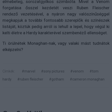
elmebeteg, sorozatgyilkos szimbióta. Mivel a Venom
forgatása ősszel kezdetét veszi Ruben Fleischer
rendező vezetésével, a nyáron nagy valószínűséggel
megkapjuk a további fontosabb szereplők és színészek
listáját, köztük pedig arról is lehull a lepel, hogy végül ki
kelti életre a Hardy karakterével szembenéző ellenséget.
Ti örülnétek Monaghan-nak, vagy valaki mást tudnátok
elképzelni?
Címkék:
#marvel
#sony pictures
#venom
#tom
hardy
#ruben fleischer
#gotham
#cameron monaghan