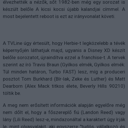
élvezhették a nézők, sőt 1982-ben még egy sorozat is
készült belőle A kicsi kocsi újabb kalandjai címmel. A
most bejelentett reboot is ezt az irányvonalat követi.
A TVLine úgy értesült, hogy Herbie-t legközelebb a tévék
képernyőjén láthatjuk majd, ugyanis a Disney XD készít
belőle sorozatot, újraindítva ezzel a franchise-t. A tervek
szerint az író Travis Braun (Gyilkos elmék, Gyilkos elmék:
Túl minden határon, Turbo FAST) lesz, míg a produceri
posztot Tom Burkhard (Bír-lak, Zeke és Luther) és Matt
Dearborn (Alex Mack titkos élete, Beverly Hills 90210)
töltik be.
A meg nem erősített információk alapján egyelőre még
nem dőlt el, hogy a főszereplő fiú (Landon Reed) vagy
lány (Lili Reed) lesz-e, mindazonáltal a karaktert úgy írják
le, mint olyasvalakit, aki egyszerre "tudós, vállalkozó és