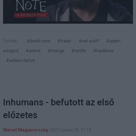
Címkék:
#death note
#trailer
#nat wolff
#adam
wingard
#anime
#manga
#netflix
#halállista
#williem dafoe
Inhumans - befutott az első
előzetes
Marvel Magyarország
|
2017 június 29. 17:15