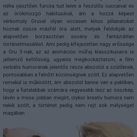
néha ijesztően furcsa tud lenni a feszülős cuccaival és
az örökmozgó habitusával, ám a hozzá képest
vérkomoly Gruval olyan viccesen kínos pillanatokat
hoznak össze másfél óra alatt, melyek feldobják az
alapvetően borzasztóan sovány és fantáziátlan
történetmesélést. Ami pedig kifejezetten nagy erőssége
a Gru 3-nak, az az animációs műfaj klasszikusaira is
jellemző kettősség, ugyanis megkockáztatom, a film
verbális humorának jelentős része abszolút a szülőknek,
pontosabban a felnőtt közönségnek szólt. Ez alapvetően
remekül is működött, ám abszolút benne van a pakliban,
hogy a fiatalabbak számára vegyesebb lesz az összkép,
lévén a mese jobban megírt, olykor kreatív humora nem
nekik szólt, a történet pedig nem rejt sok mélységet
magában.