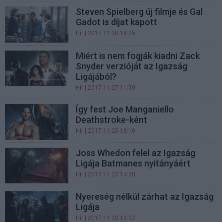
Steven Spielberg új filmje és Gal
Gadot is díjat kapott
Hír
| 2017.11.30 18:25
Miért is nem fogják kiadni Zack
Snyder verzióját az Igazság
Ligájából?
Hír
| 2017.11.27 11:50
Így fest Joe Manganiello
Deathstroke-ként
Hír
| 2017.11.25 18:10
Joss Whedon felel az Igazság
Ligája Batmanes nyitányáért
Hír
| 2017.11.23 14:20
Nyereség nélkül zárhat az Igazság
Ligája
Hír
| 2017.11.20 19:52