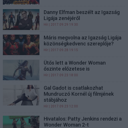
Danny Elfman beszélt az Igazság
Ligája zenéjéről
Hír
| 2017.09.29 19:30
Máris megvolna az Igazság Ligája
közönségkedvenc szereplője?
Hír
| 2017.09.28 19:15
Ütős lett a Wonder Woman
őszinte előzetese is
Hír
| 2017.09.23 18:00
Gal Gadot is csatlakozhat
Mundruczó Kornél új filmjének
stábjához
Hír
| 2017.09.23 12:00
Hivatalos: Patty Jenkins rendezi a
Wonder Woman 2-t