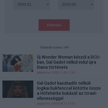
Keresés
Találatok száma: 189
Új Wonder Woman készül a DCU-
ban, Gal Gadot nélkül indul újra
Diana története
gsplus.hu
| 2025.11.03 12:35
Gal Gadot kaszkadőr nélküli
logikai bukfenccel kötötte össze
a Hófehérke bukását az Izrael-
ellenességgel
gsplus.hu
| 2025.08.17 14:10