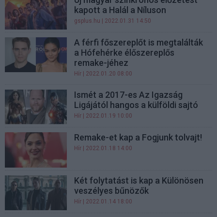
kapott a Halál a Níluson
gsplus.hu
| 2022.01.31 14:50
A férfi főszereplőt is megtalálták
a Hófehérke élőszereplős
remake-jéhez
Hír
| 2022.01.20 08:00
Ismét a 2017-es Az Igazság
Ligájától hangos a külföldi sajtó
Hír
| 2022.01.19 10:00
Remake-et kap a Fogjunk tolvajt!
Hír
| 2022.01.18 14:00
Két folytatást is kap a Különösen
veszélyes bűnözők
Hír
| 2022.01.14 18:00