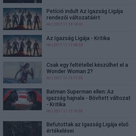
Petíció indult Az Igazság Ligája
rendezői változatáért
Hír
| 2017.11.19 18:00
Az Igazság Ligája - Kritika
Hír
| 2017.11.17 08:50
Csak egy feltétellel készülhet el a
Wonder Woman 2?
Hír
| 2017.11.13 17:55
Batman Superman ellen: Az
igazság hajnala - Bővített változat
- Kritika
Hír
| 2017.11.12 10:00
Befutottak az Igazság Ligája első
értékelései