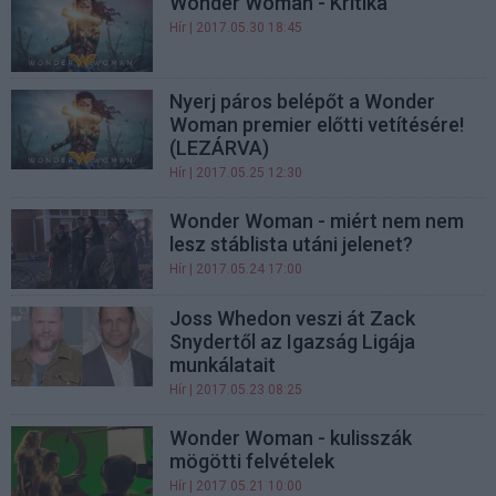
Wonder Woman - Kritika
Hír
| 2017.05.30 18:45
Nyerj páros belépőt a Wonder
Woman premier előtti vetítésére!
(LEZÁRVA)
Hír
| 2017.05.25 12:30
Wonder Woman - miért nem nem
lesz stáblista utáni jelenet?
Hír
| 2017.05.24 17:00
Joss Whedon veszi át Zack
Snydertől az Igazság Ligája
munkálatait
Hír
| 2017.05.23 08:25
Wonder Woman - kulisszák
mögötti felvételek
Hír
| 2017.05.21 10:00