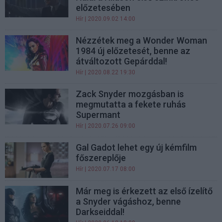
előzetesében
Hír
| 2020.09.02 14:00
Nézzétek meg a Wonder Woman
1984 új előzetesét, benne az
átváltozott Gepárddal!
Hír
| 2020.08.22 19:30
Zack Snyder mozgásban is
megmutatta a fekete ruhás
Supermant
Hír
| 2020.07.26 09:00
Gal Gadot lehet egy új kémfilm
főszereplője
Hír
| 2020.07.17 08:00
Már meg is érkezett az első ízelítő
a Snyder vágáshoz, benne
Darkseiddal!