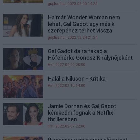
gsplus.hu
| 2023.06.20 14:29
Ha már Wonder Woman nem
lehet, Gal Gadot egy másik
szerepéhez térhet vissza
gsplus.hu
| 2022.12.24 21:24
Gal Gadot dalra fakad a
Hófehérke Gonosz Királynőjeként
Hír
| 2022.04.22 08:00
Halál a Níluson - Kritika
Hír
| 2022.02.15 14:00
Jamie Dornan és Gal Gadot
kémkedni fognak a Netflix
thrillerében
Hír
| 2022.02.07 22:00
Új magyar szinkronos előzetest