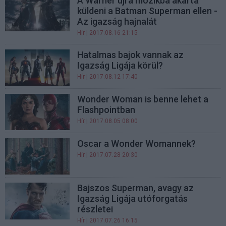
A Warner újra mozikba akarta
küldeni a Batman Superman ellen -
Az igazság hajnalát
Hír
| 2017.08.16 21:15
Hatalmas bajok vannak az
Igazság Ligája körül?
Hír
| 2017.08.12 17:40
Wonder Woman is benne lehet a
Flashpointban
Hír
| 2017.08.05 08:00
Oscar a Wonder Womannek?
Hír
| 2017.07.28 20:30
Bajszos Superman, avagy az
Igazság Ligája utóforgatás
részletei
Hír
| 2017.07.26 16:15