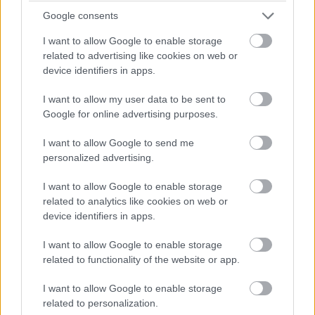
Google consents
Egyre több színész követeli a
I want to allow Google to enable storage
Snyder Cutot Az Igazság
related to advertising like cookies on web or
Ligájából
device identifiers in apps.
Hír
| 2019.11.20 16:00
I want to allow my user data to be sent to
Végre kiderült, hogy mikor
Google for online advertising purposes.
láthatjuk először mozgásban a
Wonder Woman 1984-et
I want to allow Google to send me
Hír
| 2019.10.25 08:00
personalized advertising.
Valódi sztárparádéval készül el a
I want to allow Google to enable storage
Halál a Níluson
related to analytics like cookies on web or
Hír
| 2019.10.02 16:00
device identifiers in apps.
Halálos iramban a benzingőztől a
I want to allow Google to enable storage
tesztoszteronig
related to functionality of the website or app.
Hír
| 2019.07.31 12:00
I want to allow Google to enable storage
related to personalization.
Patty Jenkins egy trilógiát