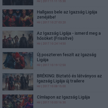
Hír
| 2017.11.11 15:30
Hallgass bele az Igazság Ligája
zenéjébe!
Hír
| 2017.10.27 03:20
Az Igazság Ligája - ismerd meg a
hősöket (Frissítve)
Hír
| 2017.10.24 14:50
Új poszteren feszít az Igazság
Ligája
Hír
| 2017.10.19 12:50
BRÉKING: Biztató és látványos az
Igazság Ligája új trailere
Hír
| 2017.10.08 15:00
Címlapon az Igazság Ligája
Hír
| 2017.10.03 16:30