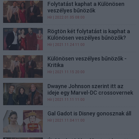
Folytatást kaphat a Különösen
veszélyes bűnözők
Hír
| 2022.01.05 08:00
Rögtön két folytatást is kaphat a
Különösen veszélyes bűnözők?
Hír
| 2021.11.24 11:00
Különösen veszélyes bűnözők -
Kritika
Hír
| 2021.11.15 20:00
Dwayne Johnson szerint itt az
ideje egy Marvel-DC crossovernek
Hír
| 2021.11.11 11:00
Gal Gadot is Disney gonosznak áll
Hír
| 2021.11.04 11:00