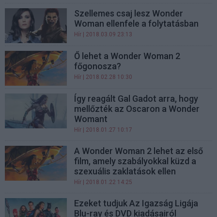
Szellemes csaj lesz Wonder
Woman ellenfele a folytatásban
Hír
| 2018.03.09 23:13
Ő lehet a Wonder Woman 2
főgonosza?
Hír
| 2018.02.28 10:30
Így reagált Gal Gadot arra, hogy
mellőzték az Oscaron a Wonder
Womant
Hír
| 2018.01.27 10:17
A Wonder Woman 2 lehet az első
film, amely szabályokkal küzd a
szexuális zaklatások ellen
Hír
| 2018.01.22 14:25
Ezeket tudjuk Az Igazság Ligája
Blu-ray és DVD kiadásairól