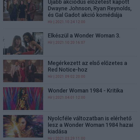
Újabb akciódús előzetest kapott
Dwayne Johnson, Ryan Reynolds,
és Gal Gadot akció komédiája
Hír
| 2021.10.24 12:00
Elkészül a Wonder Woman 3.
Hír
| 2021.10.20 16:07
Megérkezett az első előzetes a
Red Notice-hoz
Hír
| 2021.09.02 20:00
Wonder Woman 1984 - Kritika
Hír
| 2021.04.01 12:00
Nyolcféle változatban is elérhető
lesz a Wonder Woman 1984 hazai
kiadása
Hír
| 2021.03.29 11:00