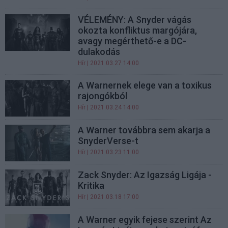
VÉLEMÉNY: A Snyder vágás
okozta konfliktus margójára,
avagy megérthető-e a DC-
dulakodás
Hír
| 2021.03.27 14:00
A Warnernek elege van a toxikus
rajongókból
Hír
| 2021.03.24 14:00
A Warner továbbra sem akarja a
SnyderVerse-t
Hír
| 2021.03.23 11:00
Zack Snyder: Az Igazság Ligája -
Kritika
Hír
| 2021.03.18 17:00
A Warner egyik fejese szerint Az