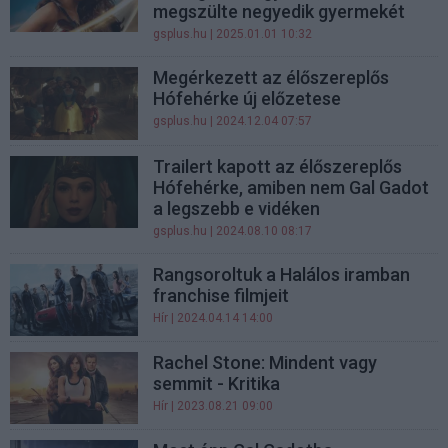
megszülte negyedik gyermekét
gsplus.hu
| 2025.01.01 10:32
Megérkezett az élőszereplős
Hófehérke új előzetese
gsplus.hu
| 2024.12.04 07:57
Trailert kapott az élőszereplős
Hófehérke, amiben nem Gal Gadot
a legszebb e vidéken
gsplus.hu
| 2024.08.10 08:17
Rangsoroltuk a Halálos iramban
franchise filmjeit
Hír
| 2024.04.14 14:00
Rachel Stone: Mindent vagy
semmit - Kritika
Hír
| 2023.08.21 09:00