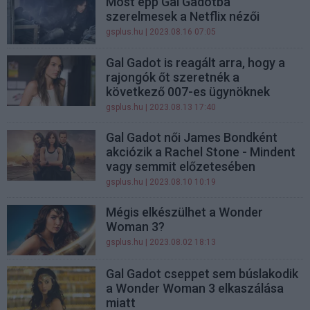
Most épp Gal Gadotba
szerelmesek a Netflix nézői
gsplus.hu
| 2023.08.16 07:05
Gal Gadot is reagált arra, hogy a
rajongók őt szeretnék a
következő 007-es ügynöknek
gsplus.hu
| 2023.08.13 17:40
Gal Gadot női James Bondként
akciózik a Rachel Stone - Mindent
vagy semmit előzetesében
gsplus.hu
| 2023.08.10 10:19
Mégis elkészülhet a Wonder
Woman 3?
gsplus.hu
| 2023.08.02 18:13
Gal Gadot cseppet sem búslakodik
a Wonder Woman 3 elkaszálása
miatt