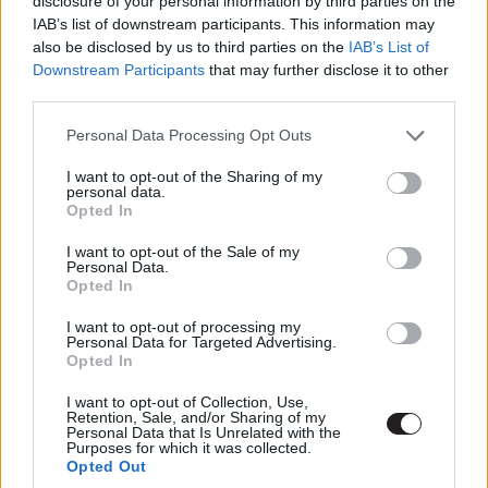
disclosure of your personal information by third parties on the
IAB’s list of downstream participants. This information may
Tíz dolog, amit talán nem tudtál
also be disclosed by us to third parties on the
IAB’s List of
Gal Gadotról
Downstream Participants
that may further disclose it to other
Hír
| 2020.04.30 10:00
third parties.
A Warner döntött: Csúszik a
Please note that this website/app uses one or more Google
Personal Data Processing Opt Outs
Wonder Woman 1984 is
services and may gather and store information including but
not limited to your visit or usage behaviour. You may click to
I want to opt-out of the Sharing of my
Hír
| 2020.03.24 20:00
personal data.
grant or deny consent to Google and its third-party tags to
Opted In
use your data for below specified purposes in below Google
Jelen állás szerint nem marad el a
consent section.
Wonder Woman 1984 mozis
I want to opt-out of the Sale of my
Personal Data.
premierje
Opted In
Hír
| 2020.03.22 10:00
I want to opt-out of processing my
Megérkezett a Wonder Woman
Personal Data for Targeted Advertising.
Opted In
1984 első szinkronos előzetese
Hír
| 2019.12.22 11:00
I want to opt-out of Collection, Use,
Retention, Sale, and/or Sharing of my
Personal Data that Is Unrelated with the
Wonder Woman spin-off
Purposes for which it was collected.
készülhet az amazonokról
Opted Out
Hír
| 2019.12.10 20:00