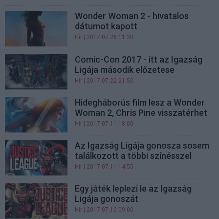
Wonder Woman 2 - hivatalos
dátumot kapott
Hír
| 2017.07.26 11:30
Comic-Con 2017 - itt az Igazság
Ligája második előzetese
Hír
| 2017.07.22 21:50
Hidegháborús film lesz a Wonder
Woman 2, Chris Pine visszatérhet
Hír
| 2017.07.11 18:00
Az Igazság Ligája gonosza sosem
találkozott a többi színésszel
Hír
| 2017.07.11 14:55
Egy játék leplezi le az Igazság
Ligája gonoszát
Hír
| 2017.07.10 09:00