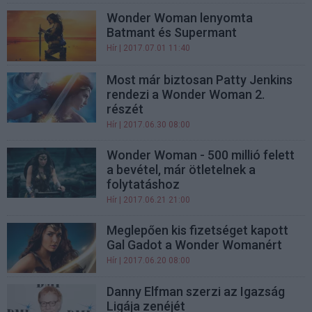
Wonder Woman lenyomta
Batmant és Supermant
Hír
| 2017.07.01 11:40
Most már biztosan Patty Jenkins
rendezi a Wonder Woman 2.
részét
Hír
| 2017.06.30 08:00
Wonder Woman - 500 millió felett
a bevétel, már ötletelnek a
folytatáshoz
Hír
| 2017.06.21 21:00
Meglepően kis fizetséget kapott
Gal Gadot a Wonder Womanért
Hír
| 2017.06.20 08:00
Danny Elfman szerzi az Igazság
Ligája zenéjét