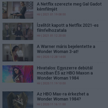
A Netflix szerezte meg Gal Gadot
kémfilmjét
Hír
| 2021.01.19 08:00
Ízelítőt kapott a Netflix 2021-es
filmfelhozatala
Hír
| 2021.01.12 20:00
A Warner máris bejelentette a
Wonder Woman 3-at!
Hír
| 2020.12.28 14:00
Hivatalos: Egyszerre debütál
moziban ÉS az HBO Maxon a
Wonder Woman 1984
Hír
| 2020.11.19 10:00
Az HBO Max-ra érkezhet a
Wonder Woman 1984?
Hír
| 2020.11.16 11:00