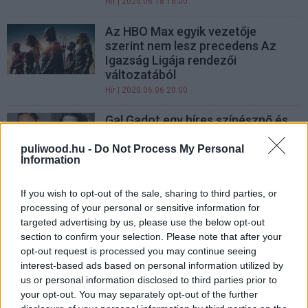
Hír
| 2020.06.18 18:00
Az HBO Max egyik vezetője
szerint nem lesz precedens Az
Igazság Ligája rendezői
változatából
Hír
| 2020.06.06 20:00
Gal Gadot egy híres színésznő és
feltaláló bőrébe bújik
puliwood.hu -
Do Not Process My Personal
Hír
| 2020.06.01 11:00
Information
Zack Snyder rajongói elkezdtek
If you wish to opt-out of the sale, sharing to third parties, or
megszabadulni Az Igazság Ligája
processing of your personal or sensitive information for
mozis változatától
targeted advertising by us, please use the below opt-out
Hír
| 2020.05.23 11:00
section to confirm your selection. Please note that after your
opt-out request is processed you may continue seeing
BRÉKING: Bemutatják Az Igazság
interest-based ads based on personal information utilized by
Ligája régóta követelt Snyder
us or personal information disclosed to third parties prior to
vágását!
your opt-out. You may separately opt-out of the further
Hír
| 2020.05.20 20:20