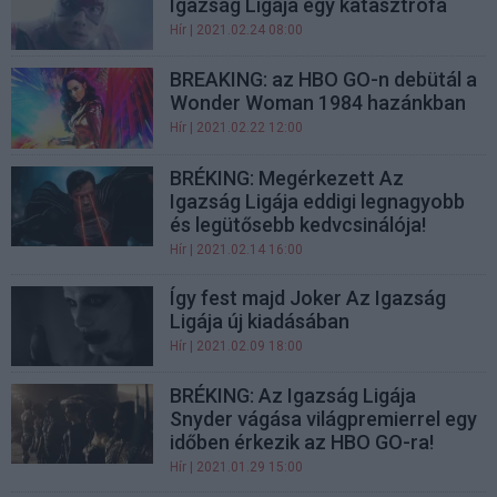
Igazság Ligája egy katasztrófa
Hír
| 2021.02.24 08:00
BREAKING: az HBO GO-n debütál a
Wonder Woman 1984 hazánkban
Hír
| 2021.02.22 12:00
BRÉKING: Megérkezett Az
Igazság Ligája eddigi legnagyobb
és legütősebb kedvcsinálója!
Hír
| 2021.02.14 16:00
Így fest majd Joker Az Igazság
Ligája új kiadásában
Hír
| 2021.02.09 18:00
BRÉKING: Az Igazság Ligája
Snyder vágása világpremierrel egy
időben érkezik az HBO GO-ra!
Hír
| 2021.01.29 15:00