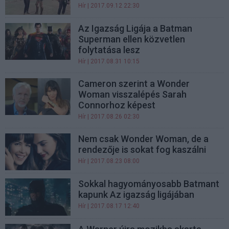
Hír
| 2017.09.12 22:30
Az Igazság Ligája a Batman
Superman ellen közvetlen
folytatása lesz
Hír
| 2017.08.31 10:15
Cameron szerint a Wonder
Woman visszalépés Sarah
Connorhoz képest
Hír
| 2017.08.26 02:30
Nem csak Wonder Woman, de a
rendezője is sokat fog kaszálni
Hír
| 2017.08.23 08:00
Sokkal hagyományosabb Batmant
kapunk Az igazság ligájában
Hír
| 2017.08.17 12:40