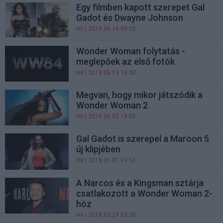
Egy filmben kapott szerepet Gal
Gadot és Dwayne Johnson
Hír
| 2018.06.16 09:00
Wonder Woman folytatás -
meglepőek az első fotók
Hír
| 2018.06.13 16:30
Megvan, hogy mikor játszódik a
Wonder Woman 2
Hír
| 2018.06.03 18:00
Gal Gadot is szerepel a Maroon 5
új klipjében
Hír
| 2018.06.01 09:50
A Narcos és a Kingsman sztárja
csatlakozott a Wonder Woman 2-
höz
Hír
| 2018.03.29 03:30