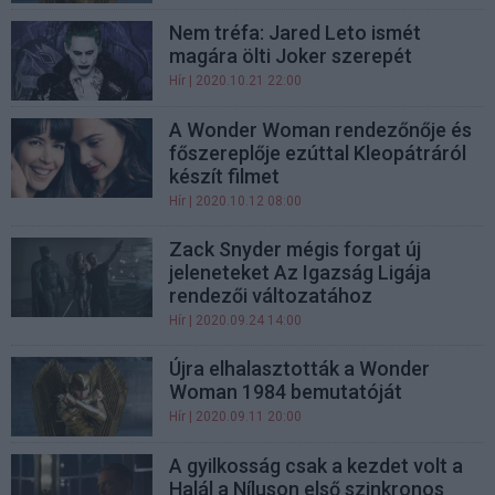
Nem tréfa: Jared Leto ismét
magára ölti Joker szerepét
Hír
| 2020.10.21 22:00
A Wonder Woman rendezőnője és
főszereplője ezúttal Kleopátráról
készít filmet
Hír
| 2020.10.12 08:00
Zack Snyder mégis forgat új
jeleneteket Az Igazság Ligája
rendezői változatához
Hír
| 2020.09.24 14:00
Újra elhalasztották a Wonder
Woman 1984 bemutatóját
Hír
| 2020.09.11 20:00
A gyilkosság csak a kezdet volt a
Halál a Níluson első szinkronos