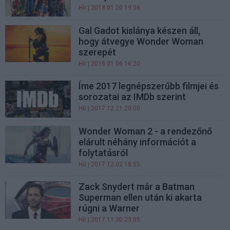
Hír
| 2018.01.20 19:56
Gal Gadot kislánya készen áll,
hogy átvegye Wonder Woman
szerepét
Hír
| 2018.01.06 16:20
Íme 2017 legnépszerűbb filmjei és
sorozatai az IMDb szerint
Hír
| 2017.12.21 20:00
Wonder Woman 2 - a rendezőnő
elárult néhány információt a
folytatásról
Hír
| 2017.12.02 18:55
Zack Snydert már a Batman
Superman ellen után ki akarta
rúgni a Warner
Hír
| 2017.11.30 23:05