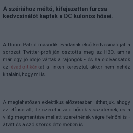
A szériához méltó, kifejezetten furcsa
kedvcsinálót kaptak a DC különös hősei.
A Doom Patrol második évadának első kedvcsinálóját a
sorozat Twitter-profilján osztotta meg az HBO, amire
már egy jó ideje vártak a rajongók - és ha elolvassátok
az
évadkritikánk
at a linken keresztül, akkor nem nehéz
kitalálni, hogy mi is.
A meglehetősen eklektikus előzetesben láthatjuk, ahogy
az elfuserált, de szeretni való hősök visszatérnek, és a
világ megmentése mellett szeretnének végre felnőni is -
átvitt és a szó szoros értelmében is.