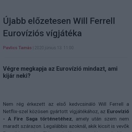
Újabb előzetesen Will Ferrell
Eurovíziós vígjátéka
Pavlics Tamás
|
2020 június 13. 11:00
Végre megkapja az Eurovízió mindazt, ami
kijár neki?
Nem rég érkezett az első kedvcsináló Will Ferrell a
Netflix-szel közösen gyártott vígjátékához, az
Eurovízió
- A Fire Saga történetéhez
, amely után szem nem
maradt szárazon. Legalábbis azoknál, akik kicsit is vevők