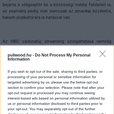
bejárta a világsajtót és a közösségi média felületeit is,
az esemény pedig már nemcsak az amerikai közéletre,
hanem popkultúrára is hatással van.
Az HBO vadonatúj streaming szolgáltatása nemrég
levette kínálatából az Elfújta a szél című klasszikust,
mondván pozitív színben tünteti fel a rabszolgatartást.
puliwood.hu -
Do Not Process My Personal
Information
Most pedig a világ talán legismertebb és legrégebb óta
futó rendőrös műsora tűnik el, vélhetően örökre a
If you wish to opt-out of the sale, sharing to third parties, or
képernyőkről. Az idehaza is ismert Zsaruk (Cops) egy
processing of your personal or sensitive information for
olyan valóságshow, melyben igazi rendőröket, járőröket,
targeted advertising by us, please use the below opt-out
helyszíni intézkedéseket, bűneseteket láthatunk.
section to confirm your selection. Please note that after your
opt-out request is processed you may continue seeing
interest-based ads based on personal information utilized by
us or personal information disclosed to third parties prior to
your opt-out. You may separately opt-out of the further