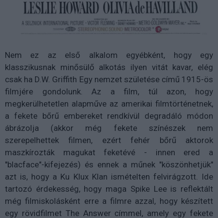
Nem ez az első alkalom egyébként, hogy egy
klasszikusnak minősülő alkotás ilyen vitát kavar, elég
csak ha D.W. Griffith Egy nemzet születése című 1915-ös
filmjére gondolunk. Az a film, túl azon, hogy
megkerülhetetlen alapműve az amerikai filmtörténetnek,
a fekete bőrű embereket rendkívül degradáló módon
ábrázolja (akkor még fekete színészek nem
szerepelhettek filmen, ezért fehér bőrű aktorok
maszkírozták magukat feketévé - innen ered a
"blacface"-kifejezés) és ennek a műnek "köszönhetjük"
azt is, hogy a Ku Klux Klan ismételten felvirágzott. Ide
tartozó érdekesség, hogy maga Spike Lee is reflektált
még filmiskolásként erre a filmre azzal, hogy készített
egy rövidfilmet The Answer címmel, amely egy fekete