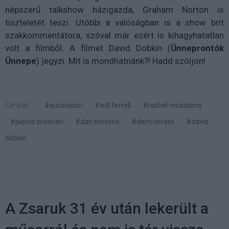
népszerű talkshow házigazda, Graham Norton is
tiszteletét teszi. Utóbbi a valóságban is a show brit
szakkommentátora, szóval már ezért is kihagyhatatlan
volt a filmből. A filmet David Dobkin (
Ünneprontók
Ünnepe
) jegyzi. Mit is mondhatnánk?! Hadd szóljon!
Címkék:
#eurovision
#will ferrell
#rachel mcadams
#pierce brosnan
#dan stevens
#demi lovato
#david
dobkin
A Zsaruk 31 év után lekerült a