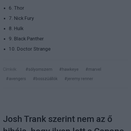
6. Thor
7. Nick Fury
8. Hulk
9. Black Panther
10. Doctor Strange
Címkék:
#sólyomszem
#hawkeye
#marvel
#avengers
#bosszúállók
#jeremy renner
Josh Trank szerint nem az ő