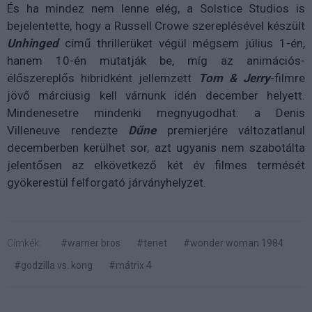
És ha mindez nem lenne elég, a Solstice Studios is
bejelentette, hogy a Russell Crowe szereplésével készült
Unhinged
című thrillerüket végül mégsem július 1-én,
hanem 10-én mutatják be, míg az animációs-
élőszereplős hibridként jellemzett
Tom & Jerry
-filmre
jövő márciusig kell várnunk idén december helyett.
Mindenesetre mindenki megnyugodhat: a Denis
Villeneuve rendezte
Dűne
premierjére változatlanul
decemberben kerülhet sor, azt ugyanis nem szabotálta
jelentősen az elkövetkező két év filmes termését
gyökerestül felforgató járványhelyzet.
Címkék:
#warner bros
#tenet
#wonder woman 1984
#godzilla vs. kong
#mátrix 4