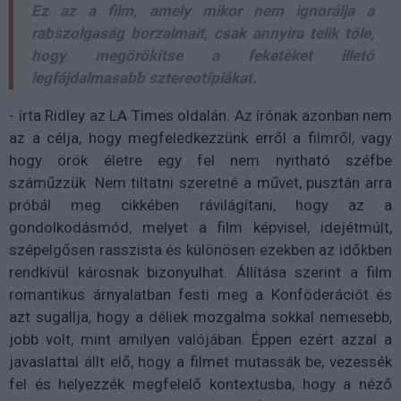
Ez az a film, amely mikor nem ignorálja a
rabszolgaság borzalmait, csak annyira telik tőle,
hogy megörökítse a feketéket illető
legfájdalmasabb sztereotípiákat.
- írta Ridley az LA Times oldalán. Az írónak azonban nem
az a célja, hogy megfeledkezzünk erről a filmről, vagy
hogy örök életre egy fel nem nyitható széfbe
száműzzük. Nem tiltatni szeretné a művet, pusztán arra
próbál meg cikkében rávilágítani, hogy az a
gondolkodásmód, melyet a film képvisel, idejétmúlt,
szépelgősen rasszista és különösen ezekben az időkben
rendkívül károsnak bizonyulhat. Állítása szerint a film
romantikus árnyalatban festi meg a Konföderációt és
azt sugallja, hogy a déliek mozgalma sokkal nemesebb,
jobb volt, mint amilyen valójában. Éppen ezért azzal a
javaslattal állt elő, hogy a filmet mutassák be, vezessék
fel és helyezzék megfelelő kontextusba, hogy a néző