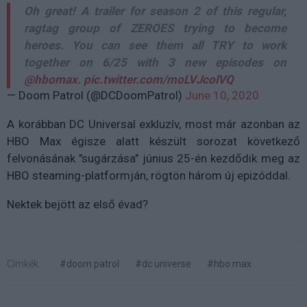
Oh great! A trailer for season 2 of this regular,
ragtag group of ZEROES trying to become
heroes. You can see them all TRY to work
together on 6/25 with 3 new episodes on
@hbomax
.
pic.twitter.com/moLVJcolVQ
— Doom Patrol (@DCDoomPatrol)
June 10, 2020
A korábban DC Universal exkluzív, most már azonban az
HBO Max égisze alatt készült sorozat következő
felvonásának "sugárzása" június 25-én kezdődik meg az
HBO steaming-platformján, rögtön három új epizóddal.
Nektek bejött az első évad?
Címkék:
#doom patrol
#dc universe
#hbo max