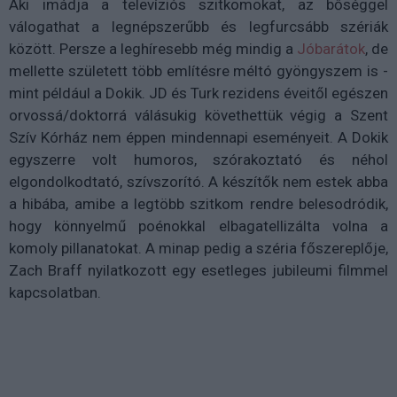
Aki imádja a televíziós szitkomokat, az bőséggel
válogathat a legnépszerűbb és legfurcsább szériák
között. Persze a leghíresebb még mindig a
Jóbarátok
, de
mellette született több említésre méltó gyöngyszem is -
mint például a Dokik. JD és Turk rezidens éveitől egészen
orvossá/doktorrá válásukig követhettük végig a Szent
Szív Kórház nem éppen mindennapi eseményeit. A Dokik
egyszerre volt humoros, szórakoztató és néhol
elgondolkodtató, szívszorító. A készítők nem estek abba
a hibába, amibe a legtöbb szitkom rendre belesodródik,
hogy könnyelmű poénokkal elbagatellizálta volna a
komoly pillanatokat. A minap pedig a széria főszereplője,
Zach Braff nyilatkozott egy esetleges jubileumi filmmel
kapcsolatban.