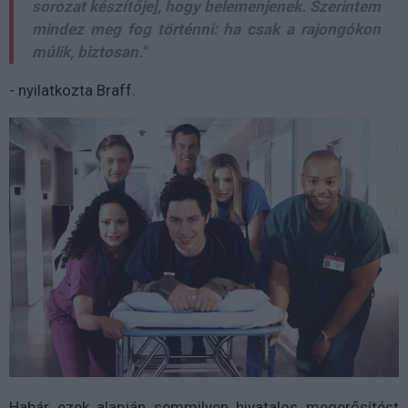
sorozat készítője], hogy belemenjenek. Szerintem
mindez meg fog történni: ha csak a rajongókon
múlik, biztosan."
- nyilatkozta Braff.
Habár ezek alapján semmilyen hivatalos megerősítést