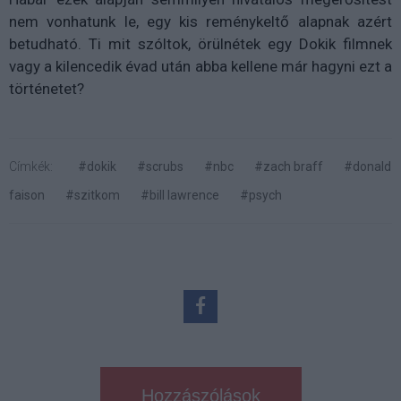
nem vonhatunk le, egy kis reménykeltő alapnak azért
betudható. Ti mit szóltok, örülnétek egy Dokik filmnek
vagy a kilencedik évad után abba kellene már hagyni ezt a
történetet?
Címkék:
#dokik
#scrubs
#nbc
#zach braff
#donald
faison
#szitkom
#bill lawrence
#psych
Hozzászólások