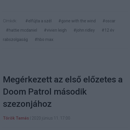
Címkék:
#elfújta a szél
#gone with the wind
#oscar
#hattie mcdaniel
#vivien leigh
#john ridley
#12 év
rabszolgaság
#hbo max
Megérkezett az első előzetes a
Doom Patrol második
szezonjához
Török Tamás
|
2020 június 11. 17:00