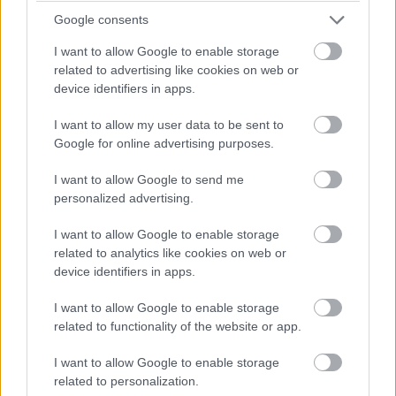
tüntetéshullámnak. Az amerikai A&E csatorna nagy
Google consents
sikerű LivePD realityje pár órája kapott kaszát.
I want to allow Google to enable storage
related to advertising like cookies on web or
device identifiers in apps.
Címkék:
#cops
#zsaruk
#fox
#paramount network
I want to allow my user data to be sent to
#reality
#rendőrök
#tüntetés
#egyesült Államok
Google for online advertising purposes.
I want to allow Google to send me
personalized advertising.
I want to allow Google to enable storage
Az Elfújta a szél ideiglenesen
related to analytics like cookies on web or
device identifiers in apps.
lekerült az HBO Max kínálatából
I want to allow Google to enable storage
related to functionality of the website or app.
Kónya Sándor
|
2020 június 12. 11:00
I want to allow Google to enable storage
related to personalization.