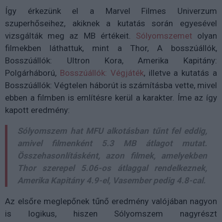
Így érkezünk el a Marvel Filmes Univerzum
szuperhőseihez, akiknek a kutatás során egyesével
vizsgálták meg az MB értékeit.
Sólyomszemet
olyan
filmekben láthattuk, mint a Thor, A bosszúállók,
Bosszúállók: Ultron Kora, Amerika Kapitány:
Polgárháború,
Bosszúállók: Végjáték
, illetve a kutatás a
Bosszúállók: Végtelen háborút is számításba vette, mivel
ebben a filmben is említésre kerül a karakter. Íme az így
kapott eredmény:
Sólyomszem hat MFU alkotásban tűnt fel eddig,
amivel filmenként 5.3 MB átlagot mutat.
Összehasonlításként, azon filmek, amelyekben
Thor szerepel 5.06-os átlaggal rendelkeznek,
Amerika Kapitány 4.9-el, Vasember pedig 4.8-cal.
Az elsőre meglepőnek tűnő eredmény valójában nagyon
is logikus, hiszen Sólyomszem nagyrészt