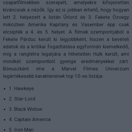
csapatfilmekben szerepelt, amelyekre kifejezetten
kíváncsiak a nézők. Így az is jobban érhető, hogy hogyan
lett 2. helyezett a listán Űrlord és 3. Fekete Özvegy
miközben Amerika Kapitány és Vasember épp csak
elcsípték a 4. és 5. helyet. A filmek szempontjából a
Fekete Párduc került ki legjobbként, hiszen a bevételi
adatok és a kritikai fogadtatása egyformán kiemelkedő,
míg a ranglétra legaljára a Hihetetlen Hulk került, ami
mindkét szempontból gyenge eredményekkel zárt.
Bónuszként íme a Marvel Filmes Univerzum
legértékesebb karaktereinek top 10-es listája:
1. Hawkeye
2. Star-Lord
3. Black Widow
4. Captain America
5. Iron Man