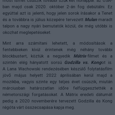
most ismét csúszik további szűk két hónappal:
az USA-
ban majd csak 2020. október 2-án fog debütálni. Ez
egyúttal azt is jelenti, hogy jelen sorok írásakor a Tenet
és a továbbra is július közepére tervezett
Mulan
maradt
talpon a nagy nyári bemutatók közül, de még utóbbi is
okozhat meglepetéseket.
Mint arra számítani lehetett, a módosítások a
fentebbieken kívül érintenek még néhány további
blockbustert, köztük a negyedik
Mátrix
-filmet és a
szintén elég hányatott sorsú
Godzilla vs. Kong
ot is.
A Lana Wachowski rendezésében készülő folytatásfilm
jövő május helyett 2022 áprilisában kerül majd a
mozikba, vagyis szinte egy teljes évet csúszik, miután
márciusban határozatlan időre felfüggesztették a
németországi forgatásokat. A Mátrix eredeti dátumát
pedig a 2020 novemberére tervezett Godzilla és Kong
régóta várt összecsapása kapja meg.