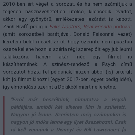
2010-ben ért véget a sorozat, és ha nem számítjuk a
teljesen hasznavehetetlen utolsó, kilencedik évadot,
akkor egy gyönyörű, emlékezetes lezárást is kapott.
Zach Braff pedig a
Fake Doctors, Real Friends
podcast
(amit sorozatbeli barátjával, Donald Faisonnal vezet)
keretein belül mesélt arról, hogy szerinte nem pusztán
össze kellene hozni a széria régi szereplőit egy jubileumi
találkozóra, hanem akár még egy filmet is
készíthetnének. A színész-rendező a Psych című
sorozatot hozta fel példának, hiszen abból (is) sikerült
két jó filmet kihozni (egyet 2017-ben, egyet pedig idén),
így elmondása szerint a Dokikból miért ne lehetne.
"Erről már beszéltünk, rámutatva a Psych
példájára, amiből két sikeres film is született.
Nagyon jó lenne. Szerintem még számunkra is
nagyon jó móka lenne egy ilyet összehozni. Csak
rá kell vennünk a Disneyt és Bill Lawrence-t [a