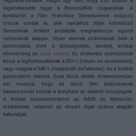
fegyverarzenállal, mégis úgy fest, hogy szó szerint a
legértékesebb tagja a Bosszúállók csapatának. A
konklúziót a
Film Franchise Showdownon dolgozó
srácok vonták le, akik nevükhöz hűen különböző
filmszériák értékét próbálják meghatározni egyedi
rendszerük alapján. Olyan elemek számítanak bele a
pontozásba, mint a költségvetés, bevétel, kritikai
elismertség és
díjak száma
. Az értékelési szempontok
közül a legfontosabbnak a ROI-t (return on investment),
vagy magyarul MB-t (megtérülő befektetés) és a kritikai
pontszámot tekintik.
Ezek közül előbbi értelemszerűen
azt mutatja, hogy az adott film büdzséjének
hányszorosát hozták a konyhára az eladott mozijegyek.
A kritikai összpontszámot az IMDB és Metacritic
értékelések, valamint az elnyert díjak száma alapján
kalkulálják.