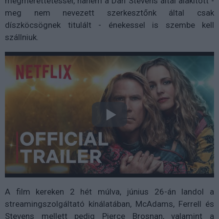
megmérettetéssel, hanem a Dan Stevens által alakított -
meg nem nevezett szerkesztőnk által csak
díszköcsögnek titulált - énekessel is szembe kell
szállniuk.
A film kereken 2 hét múlva, június 26-án landol a
streamingszolgáltató kínálatában, McAdams, Ferrell és
Stevens mellett pedig Pierce Brosnan, valamint a