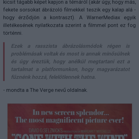
kicsit tágabb képet kapjon a témáról (akár úgy, hogy más,
fekete sorsokat ábrázoló filmekkel teszik egy kalap alá -
hogy érződjön a kontraszt). A WarnerMediax egyik
illetékesének nyilatkozata szerint a filmmel pont ez fog
történni.
Ezek a rasszista ábrázolásmódok régen is
problémásak voltak és most is annak minősülnek
és úgy éreztük, hogy anélkül megtartani ezt a
tartalmat a platformunkon, hogy magyarázatot
fűznénk hozzá, felelőtlennek hatna.
- mondta a The Verge nevű oldalnak.