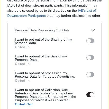
disclosure of your personal information by third parties on the
IAB’s list of downstream participants. This information may
also be disclosed by us to third parties on the
IAB’s List of
Downstream Participants
that may further disclose it to other
third parties.
Please note that this website/app uses one or more Google
Personal Data Processing Opt Outs
services and may gather and store information including but
not limited to your visit or usage behaviour. You may click to
I want to opt-out of the Sharing of my
personal data.
grant or deny consent to Google and its third-party tags to
Opted In
use your data for below specified purposes in below Google
Az 1989-ben indult reality 24 éven keresztül az amerikai
consent section.
I want to opt-out of the Sale of my
FOX csatornán volt látható, innen költözött a ma
Personal Data.
Opted In
Paramount Network (egykoron Spike) nevet viselő
tévéadóra. A csatorna szóvivője a napokban jelentette
I want to opt-out of processing my
be, hogy a Zsaruk 1103 rész után lekerül a képernyőről
Personal Data for Targeted Advertising.
Opted In
és nincs tervben sem most, sem a jövőben, hogy
visszatérjen.
I want to opt-out of Collection, Use,
Retention, Sale, and/or Sharing of my
Personal Data that Is Unrelated with the
Egy idehaza kevésbé ismert, hasonló rendőrös műsor is
Purposes for which it was collected.
Opted Out
áldozata lett a május végén kirobbant