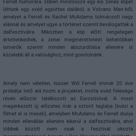
Ferrell humorára. Ebben mindössze egy kis zenés klipet
láttunk egy svéd együttes dalából, a Volcano Man-ből,
amelyet a Ferrell és Rachel McAdams tolmácsolt nagy
elánnal és amelyet ugye a történet szerint beválogattak a
dalfesztiválra. Miközben a klip előtt rengetegen
értetlenkedtek, a zenei megmérettetést behatóbban
ismerők szerint minden abszurditása ellenére is
közelebb áll a valósághoz, mint gondolnánk.
Amely nem véletlen, hiszen Will Ferrell immár 20 éve
próbálja tető alá hozni a projektet, mióta svéd felesége
révén először találkozott az Eurovízióval. A most
megérkezett új előzetes már a sztorit taglalja (kvázi a
filmet el is meséli), amelyben McAdams és Ferrell duója
minden ellenállás ellenére kikerül a dalfesztiválra, ahol
többek között nem csak a fesztivál okozta