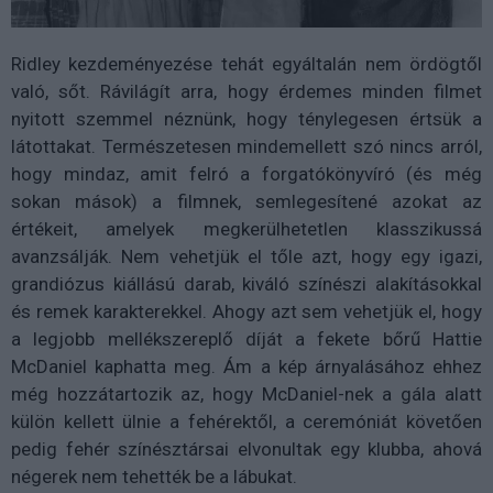
Ridley kezdeményezése tehát egyáltalán nem ördögtől
való, sőt. Rávilágít arra, hogy érdemes minden filmet
nyitott szemmel néznünk, hogy ténylegesen értsük a
látottakat. Természetesen mindemellett szó nincs arról,
hogy mindaz, amit felró a forgatókönyvíró (és még
sokan mások) a filmnek, semlegesítené azokat az
értékeit, amelyek megkerülhetetlen klasszikussá
avanzsálják. Nem vehetjük el tőle azt, hogy egy igazi,
grandiózus kiállású darab, kiváló színészi alakításokkal
és remek karakterekkel. Ahogy azt sem vehetjük el, hogy
a legjobb mellékszereplő díját a fekete bőrű Hattie
McDaniel kaphatta meg. Ám a kép árnyalásához ehhez
még hozzátartozik az, hogy McDaniel-nek a gála alatt
külön kellett ülnie a fehérektől, a ceremóniát követően
pedig fehér színésztársai elvonultak egy klubba, ahová
négerek nem tehették be a lábukat.