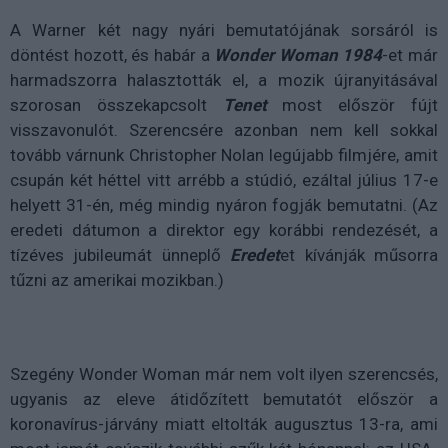
A Warner két nagy nyári bemutatójának sorsáról is
döntést hozott, és habár a
Wonder Woman 1984
-et már
harmadszorra halasztották el, a mozik újranyitásával
szorosan összekapcsolt
Tenet
most először fújt
visszavonulót. Szerencsére azonban nem kell sokkal
tovább várnunk Christopher Nolan legújabb filmjére, amit
csupán két héttel vitt arrébb a stúdió, ezáltal
július 17-e
helyett 31-én, még mindig nyáron fogják bemutatni. (Az
eredeti dátumon a direktor egy korábbi rendezését, a
tízéves jubileumát ünneplő
Eredet
et kívánják műsorra
tűzni az amerikai mozikban.)
Szegény Wonder Woman már nem volt ilyen szerencsés,
ugyanis az eleve átidőzített bemutatót először a
koronavírus-járvány miatt eltolták augusztus 13-ra, ami