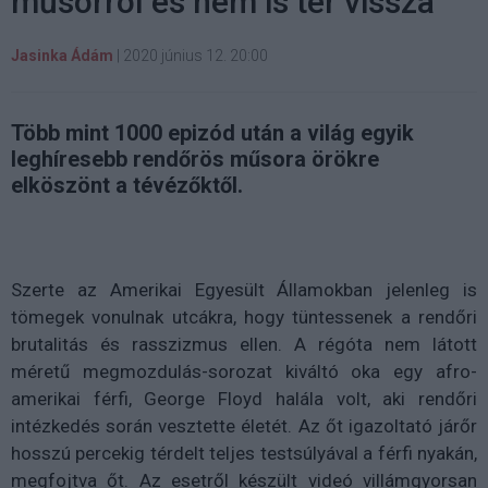
műsorról és nem is tér vissza
Jasinka Ádám
|
2020 június 12. 20:00
Több mint 1000 epizód után a világ egyik
leghíresebb rendőrös műsora örökre
elköszönt a tévézőktől.
Szerte az Amerikai Egyesült Államokban jelenleg is
tömegek vonulnak utcákra, hogy tüntessenek a rendőri
brutalitás és rasszizmus ellen. A régóta nem látott
méretű megmozdulás-sorozat kiváltó oka egy afro-
amerikai férfi, George Floyd halála volt, aki rendőri
intézkedés során vesztette életét. Az őt igazoltató járőr
hosszú percekig térdelt teljes testsúlyával a férfi nyakán,
megfojtva őt. Az esetről készült videó villámgyorsan