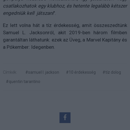
csatlakozhatok egy klubhoz, és hetente legalább kétszer
engedniük kell játszani
".
Ez lett volna hát a tíz érdekesség, amit összeszedtünk
Samuel L. Jacksonról, akit 2019-ben három filmben
garantáltan láthatunk: ezek az Üveg, a Marvel Kapitány és
a Pókember: Idegenben.
Címkék:
#samuel l. jackson
#10 érdekesség
#tíz dolog
#quentin tarantino