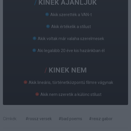
KINEK AJÁNLJUK
Akik szerették a VAN-t
Akik értékelik a stílust
Akik voltak már valaha szerelmesek
Aki legalább 20 éve kis hazánkban él
KINEK NEM
Akik lineáris, történetközpontú filmre vágynak
Akik nem szeretik a különc stílust
Címkék:
#rossz versek
#bad poems
#reisz gabor