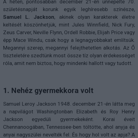
A héten, pontosabban december 21-én ünnepelte 70.
születésnapját korunk egyik leghíresebb színésze,
Samuel L. Jackson
, akinek olyan karakterek életre
keltését köszönhetjük, mint J
ules Winnfield, Nick Fury,
Zeus Carver, Neville Flynn, Ordell Robbie, Elijah Price vagy
épp Mace Windu, csak hogy a legnagyobbakat említsük.
Megannyi szerep, megannyi felejthetetlen alkotás. Az Ő
tiszteletére szedtünk most össze tíz olyan érdekességet
róla, amit nem biztos, hogy mindenki hallott vagy tudott.
1. Nehéz gyermekkora volt
Samuel Leroy Jackson 1948. december 21-én látta meg
a napvilágot Washingtonban Elizabeth és Roy Henry
Jackson egyedüli gyermekeként. Korai éveit
Chennanoogában, Tennessee-ben töltötte, ahol anyja és
anyai nagyszülei nevelték fel. És hogy hol volt az apja? A