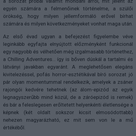
a sorozat próbál valamit mondani arról, mit jelent az
egyén számára a felmenőinek történelme, a szülői
örökség, hogy milyen jellemformáló erővel bírhat
számára és milyen következményeket vonhat maga után.
Az első évad ugyan a befejezést figyelembe véve
leginkább egyfajta elnyújtott előzményként funkcionál
egy nagyobb és vélhetően még izgalmasabb történethez,
a Chilling Adventures… így is bőven dúskál a tartalmi és
látványi javakban egyaránt. A meglehetősen elegáns
kivitelezéssel, pofás horror-esztétikával bíró sorozat jó
pár olyan momentummal rendelkezik, amelyek a zsáner
rajongói kedvére tehetnek (az álom-epizód az egyik
legnagyszerűbb mind közül, de a záróepizód is remek)
és bár a feleslegesen erőltetett helyenkénti életlensége a
képnek (két oldalt sokszor kicsit elmosódottabb)
nehezen magyarázható, ez mit sem von le a mű
értékéből.