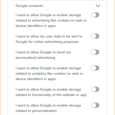
konkrétan Woody Allen klasszikusa, az Annie Hall ugrott
Google consents
be róla. Ennél nagyobb dicsérettel pedig nem nagyon
I want to allow Google to enable storage
illethetném Reisz művét. A kelleténél kicsit talán
related to advertising like cookies on web or
többször ugrálunk az időben, ellenben ezek a váltások
device identifiers in apps.
mind fantasztikusan illenek a cselekménybe. Az egyik
jelenetben a felnőtt Tamást látjuk, néhány pillanattal
I want to allow my user data to be sent to
Google for online advertising purposes.
később pedig már a tinédzserkori énje köszön vissza a
vászonról. Ezek az áthallások vágástechnikai
I want to allow Google to send me
szempontból is jelesre vizsgáznak és nem mellesleg
personalized advertising.
szuperül néznek ki. Eddig is tudva lévő volt, hogy a
rendező ügyesen bánik a humorral, a Rossz versek ebben
I want to allow Google to enable storage
related to analytics like cookies on web or
csak még jobban megerősített. Elképesztően vicces a
device identifiers in apps.
film, tele van jobbnál jobb beszólásokkal, kreatív
elemekkel, utalásokkal. Az egyik jelenetben konkrétan a
I want to allow Google to enable storage
kultikus Szomszédok sorozat egy szegmensét idézték
related to functionality of the website or app.
meg, mondanom sem kell, tökéletesen. A humor mellett
I want to allow Google to enable storage
a tartalomról sem feledkezhetünk meg, Reisz egyszerű,
related to personalization.
árnyalt szimbolikája garantáltan eléri hatását és segít