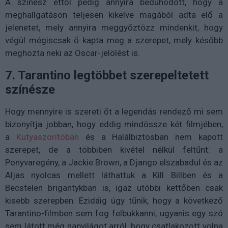
A színész ettől pedig annyira bedühödött, hogy a
meghallgatáson teljesen kikelve magából adta elő a
jelenetet, mely annyira meggyőztözz mindenkit, hogy
végül mégiscsak ő kapta meg a szerepet, mely később
meghozta neki az Oscar-jelölést is.
7. Tarantino legtöbbet szerepeltetett
színésze
Hogy mennyire is szereti őt a legendás rendező mi sem
bizonyítja jobban, hogy eddig mindössze két filmjében,
a
Kutyaszorítóban
és a Halálbiztosban nem kapott
szerepet, de a többiben kivétel nélkül feltűnt: a
Ponyvaregény, a Jackie Brown, a Django elszabadul és az
Aljas nyolcas mellett láthattuk a Kill Billben és a
Becstelen brigantykban is, igaz utóbbi kettőben csak
kisebb szerepben. Ezidáig úgy tűnik, hogy a következő
Tarantino-filmben sem fog felbukkanni, ugyanis egy szó
sem látott még napvilágot arról, hogy csatlakozott volna