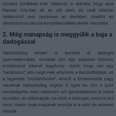
színész korábban már többször is elárulta, hogy apja
Kansas City-ben élt ez idő alatt, és csak kétszer
találkozott vele összesen az életében, mielőtt az
alkoholizmus okozta komplikációkban életét vesztette.
2. Még manapság is meggyűlik a baja a
dadogással
Valószínűleg emiatt is kezdett el dadogni
gyermekkorában, azonban ezt egy egészen különös
módszerrel sikerült legyőznie: rájött, hogy van egy
"varázsszó", ami segít neki elnyomni a beszédhibáját, ez
a legendás "
motherfucker
", amiről a filmkedvelők nagy
részének valószínűleg rögtön ő ugrik be. Ezt a
szót
ismételgette, mert valamiért ezt gördülékenyen ki tudta
mondani, és néhanapján, ha rátör a dadogás, most is ezt
teszi, olykor csak magának mondja ki a szót és azonnal
elmúlik.