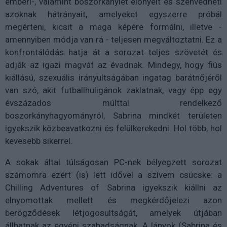
emberi-, valamint boszorkánylét előnyeit és szenvedheti
azoknak hátrányait, amelyeket egyszerre próbál
megérteni, kicsit a maga képére formálni, illetve -
amennyiben módja van rá - teljesen megváltoztatni. Ez a
konfrontálódás hatja át a sorozat teljes szövetét és
adják az igazi magvát az évadnak. Mindegy, hogy fiús
kiállású, szexuális irányultságában ingatag barátnőjéről
van szó, akit futballhuligánok zaklatnak, vagy épp egy
évszázados múlttal rendelkező
boszorkányhagyományról, Sabrina mindkét területen
igyekszik közbeavatkozni és felülkerekedni. Hol több, hol
kevesebb sikerrel.
A sokak által túlságosan PC-nek bélyegzett sorozat
számomra ezért (is) lett idővel a szívem csücske: a
Chilling Adventures of Sabrina igyekszik kiállni az
elnyomottak mellett és megkérdőjelezi azon
berögződések létjogosultságát, amelyek útjában
állhatnak az egyéni szabadságnak. A lányok (Sabrina és