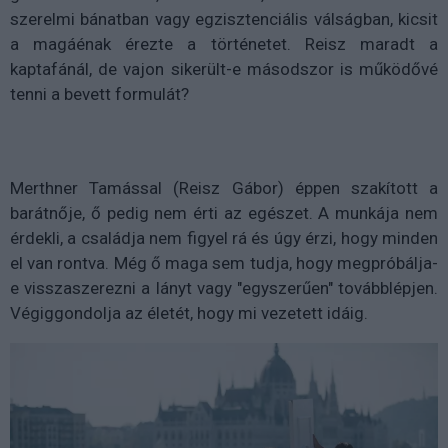
szerelmi bánatban vagy egzisztenciális válságban, kicsit
a magáénak érezte a történetet. Reisz maradt a
kaptafánál, de vajon sikerült-e másodszor is működővé
tenni a bevett formulát?
Merthner Tamással (Reisz Gábor) éppen szakított a
barátnője, ő pedig nem érti az egészet. A munkája nem
érdekli, a családja nem figyel rá és úgy érzi, hogy minden
el van rontva. Még ő maga sem tudja, hogy megpróbálja-
e visszaszerezni a lányt vagy "egyszerűen" továbblépjen.
Végiggondolja az életét, hogy mi vezetett idáig.