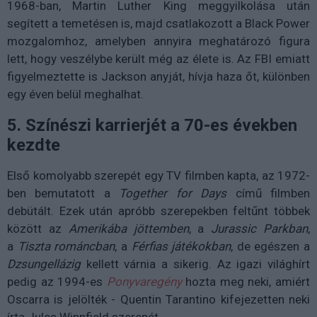
1968-ban, Martin Luther King meggyilkolása után
segített a temetésen is, majd csatlakozott a Black Power
mozgalomhoz, amelyben annyira meghatározó figura
lett, hogy veszélybe került még az élete is. Az FBI emiatt
figyelmeztette is Jackson anyját, hívja haza őt, különben
egy éven belül meghalhat.
5. Színészi karrierjét a 70-es években
kezdte
Első komolyabb szerepét egy TV filmben kapta, az
1972-
ben bemutatott a
Together for Days
című filmben
debütált. Ezek után apróbb szerepekben feltűnt többek
között az
Amerikába jöttemben
, a
Jurassic Parkban
,
a
Tiszta románcban
, a
Férfias játékokban
, de egészen a
Dzsungellázig
kellett várnia a sikerig. Az igazi világhírt
pedig az 1994-es
Ponyvaregény
hozta meg neki, amiért
Oscarra is jelölték - Quentin Tarantino kifejezetten neki
írta Jules Winnfield szerepét.