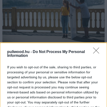
Reisz ezúttal a rendezés és az írás mellett a főszerepet
puliwood.hu -
Do Not Process My Personal
Information
is magára vállalta. Ez van, hogy a visszájára fordul egy
alkotónál, jelen esetben azonban még személyesebbé
If you wish to opt-out of the sale, sharing to third parties, or
tette az élményt. Hasonlóan a VAN-hoz, most is egy
processing of your personal or sensitive information for
szakítás utóéletét járjuk végig, a jelen mellett viszont
targeted advertising by us, please use the below opt-out
nagy szerepet kap a múlt. Tamás fiatalkorának minden
section to confirm your selection. Please note that after your
állomását végigjárjuk, a gondtalan gyermekévektől a
opt-out request is processed you may continue seeing
interest-based ads based on personal information utilized by
tinédzserkori viszontagságokig. A cselekményvezetés
us or personal information disclosed to third parties prior to
non-lineáris, folyamatosan ugrálunk az időben a
your opt-out. You may separately opt-out of the further
különböző korszakok között, így a filmnek lényegében