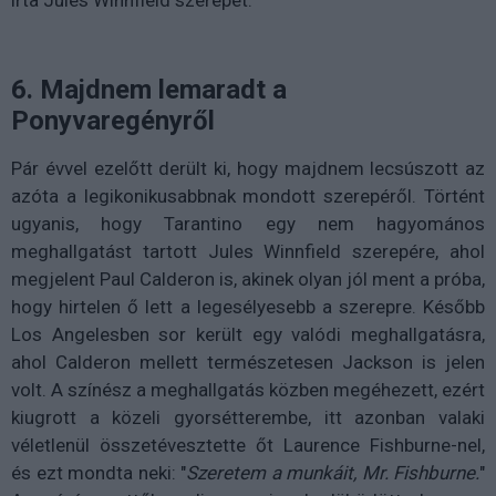
6. Majdnem lemaradt a
Ponyvaregényről
Pár évvel ezelőtt derült ki, hogy majdnem lecsúszott az
azóta a legikonikusabbnak mondott szerepéről. Történt
ugyanis, hogy Tarantino egy nem hagyomános
meghallgatást tartott Jules Winnfield szerepére, ahol
megjelent Paul Calderon is, akinek olyan jól ment a próba,
hogy hirtelen ő lett a legesélyesebb a szerepre. Később
Los Angelesben sor került egy valódi meghallgatásra,
ahol Calderon mellett természetesen Jackson is jelen
volt. A színész a meghallgatás közben megéhezett, ezért
kiugrott a közeli gyorsétterembe, itt azonban valaki
véletlenül összetévesztette őt Laurence Fishburne-nel,
és ezt mondta neki: "
Szeretem a munkáit, Mr. Fishburne.
"