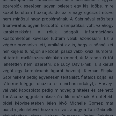
szereplők esetében ugyan beletelt egy kis időbe, mire
közel kerültem hozzájuk, de ez a nagy egészet nézve
nem minősül nagy problémának. A Sabrinával erősített
triumvirátus ugyan kezdettől szimpatikus volt, valahogy
karakterekként a róluk adagolt információnak
köszönhetően kevéssé tudtam velük azonosulni. Ez a
végére orvosolva lett, amiként az is, hogy a hősnő két
nénikéje is túlnőjön a kezdeti passzívabb, kvázi humorral
átitatott mellékszereplésükön (mondjuk Miranda Ottót
lehetetlen nem szeretni, de Lucy Davis-nek is sikerült
végül egy komplexebb figurát hoznia). Kiernan Shipka
Sabrinaként pedig egyenesen telitalálat, fiatalos bájjal és
rátermettséggel ruházza fel a tini boszorkányt, a Harvey-
val való kapcsolata pedig mindvégig hiteles és átélhető
forrása az aggodalmaknak és dilemmáknak. A sötétebb
oldal képviseletében jelen lévő Michelle Gomez már
puszta jelenlétével hozza a nívót, ahogy a Tati Gabrielle
alakításában életre keltett Prudence (mint Sabrinát