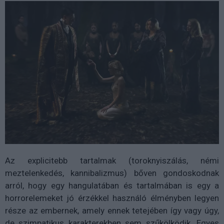
Az explicitebb tartalmak (toroknyiszálás, némi
meztelenkedés, kannibalizmus) bőven gondoskodnak
arról, hogy egy hangulatában és tartalmában is egy a
horrorelemeket jó érzékkel használó élményben legyen
része az embernek, amely ennek tetejében így vagy úgy,
de szimpatikus karakterekben sem szűkölködik. Egyes