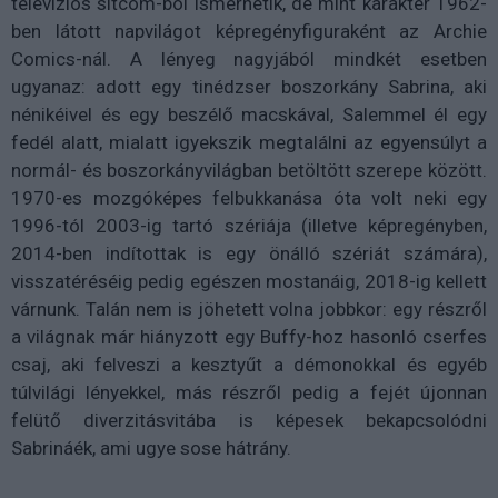
televíziós sitcom-ból ismerhetik, de mint karakter 1962-
ben látott napvilágot képregényfiguraként az Archie
Comics-nál. A lényeg nagyjából mindkét esetben
ugyanaz: adott egy tinédzser boszorkány Sabrina, aki
nénikéivel és egy beszélő macskával, Salemmel él egy
fedél alatt, mialatt igyekszik megtalálni az egyensúlyt a
normál- és boszorkányvilágban betöltött szerepe között.
1970-es mozgóképes felbukkanása óta volt neki egy
1996-tól 2003-ig tartó szériája (illetve képregényben,
2014-ben indítottak is egy önálló szériát számára),
visszatéréséig pedig egészen mostanáig, 2018-ig kellett
várnunk. Talán nem is jöhetett volna jobbkor: egy részről
a világnak már hiányzott egy Buffy-hoz hasonló cserfes
csaj, aki felveszi a kesztyűt a démonokkal és egyéb
túlvilági lényekkel, más részről pedig a fejét újonnan
felütő diverzitásvitába is képesek bekapcsolódni
Sabrináék, ami ugye sose hátrány.