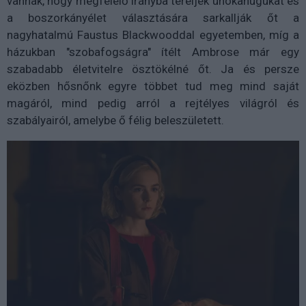
vannak, hogy megfelelő irányba tereljék unokahúgukat és
a boszorkányélet választására sarkallják őt a
nagyhatalmú Faustus Blackwooddal egyetemben, míg a
házukban "szobafogságra" ítélt Ambrose már egy
szabadabb életvitelre ösztökélné őt. Ja és persze
eközben hősnőnk egyre többet tud meg mind saját
magáról, mind pedig arról a rejtélyes világról és
szabályairól, amelybe ő félig beleszületett.