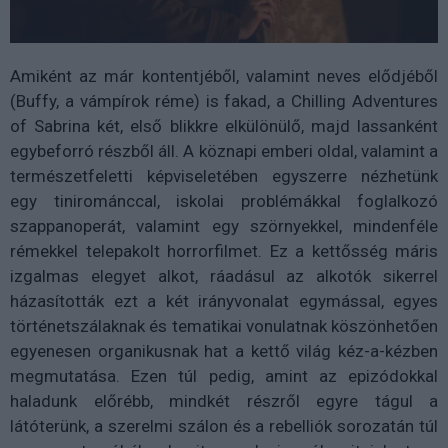
Amiként az már kontentjéből, valamint neves elődjéből
(Buffy, a vámpírok réme) is fakad, a Chilling Adventures
of Sabrina két, első blikkre elkülönülő, majd lassanként
egybeforró részből áll. A köznapi emberi oldal, valamint a
természetfeletti képviseletében egyszerre nézhetünk
egy tinirománccal, iskolai problémákkal foglalkozó
szappanoperát, valamint egy szörnyekkel, mindenféle
rémekkel telepakolt horrorfilmet. Ez a kettősség máris
izgalmas elegyet alkot, ráadásul az alkotók sikerrel
házasították ezt a két irányvonalat egymással, egyes
történetszálaknak és tematikai vonulatnak köszönhetően
egyenesen organikusnak hat a kettő világ kéz-a-kézben
megmutatása. Ezen túl pedig, amint az epizódokkal
haladunk előrébb, mindkét részről egyre tágul a
látóterünk, a szerelmi szálon és a rebelliók sorozatán túl