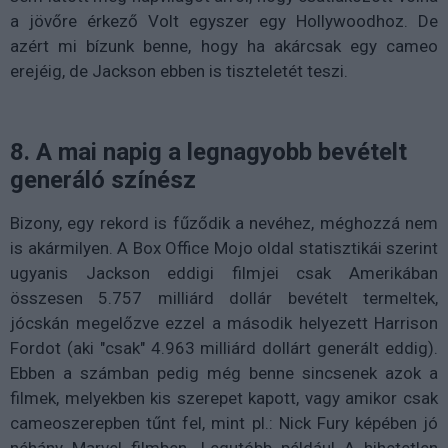
a jövőre érkező Volt egyszer egy Hollywoodhoz. De
azért mi bízunk benne, hogy ha akárcsak egy cameo
erejéig, de Jackson ebben is tiszteletét teszi.
8. A mai napig a legnagyobb bevételt
generáló színész
Bizony, egy rekord is fűződik a nevéhez, méghozzá nem
is akármilyen. A Box Office Mojo oldal statisztikái szerint
ugyanis Jackson eddigi filmjei csak Amerikában
összesen 5.757 milliárd dollár bevételt termeltek,
jócskán megelőzve ezzel a második helyezett Harrison
Fordot (aki "csak" 4.963 milliárd dollárt generált eddig).
Ebben a számban pedig még benne sincsenek azok a
filmek, melyekben kis szerepet kapott, vagy amikor csak
cameoszerepben tűnt fel, mint pl.: Nick Fury képében jó
néhány Marvel filmben. Legutóbb például A hihetetlen