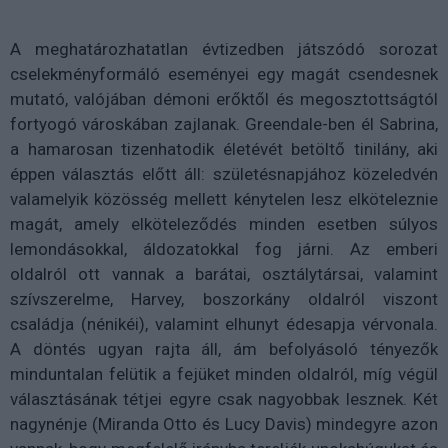
A meghatározhatatlan évtizedben játszódó sorozat
cselekményformáló eseményei egy magát csendesnek
mutató, valójában démoni erőktől és megosztottságtól
fortyogó városkában zajlanak. Greendale-ben él Sabrina,
a hamarosan tizenhatodik életévét betöltő tinilány, aki
éppen választás előtt áll: születésnapjához közeledvén
valamelyik közösség mellett kénytelen lesz elköteleznie
magát, amely elköteleződés minden esetben súlyos
lemondásokkal, áldozatokkal fog járni. Az emberi
oldalról ott vannak a barátai, osztálytársai, valamint
szívszerelme, Harvey, boszorkány oldalról viszont
családja (nénikéi), valamint elhunyt édesapja vérvonala.
A döntés ugyan rajta áll, ám befolyásoló tényezők
minduntalan felütik a fejüket minden oldalról, míg végül
választásának tétjei egyre csak nagyobbak lesznek. Két
nagynénje (Miranda Otto és Lucy Davis) mindegyre azon