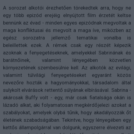
A sorozat alkotói érezhetően törekedtek arra, hogy ne
egy több epizód erejéig elnyújtott film érzetét keltse
bennünk az évad - minden egyes epizódnak megvoltak a
maga konfliktusai és megvolt a maga íve, miközben az
egész sorozatra jellemző tematikai vonalba is
beleillettek ezek. A rémek csak egy részét képezik
azoknak a fenyegetéseknek, amelyekkel Sabrinának és
barátnőinek, valamint lényegében közvetlen
környezetének szembesülnie kell. Az alkotók az evilági,
valamint túlvilági fenyegetéseket egyaránt közös
nevezőre hozták a hagyományokkal, társadalom által
sulykolt elvárások rettentő súlyának elbírásával. Sabrina -
akárcsak Buffy volt - egy, már csak fiatalsága okán is
lázadó alkat, aki folyamatosan megkérdőjelezi azokat a
szabályokat, amelyek olybá tűnik, hogy akadályozzák őt
életének szabadságában. Tekintve, hogy lényegében egy
kettős állampolgárral van dolgunk, egyszerre élvezeti az