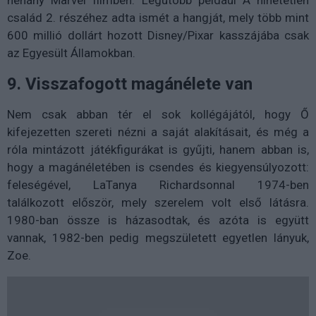
család 2. részéhez adta ismét a hangját, mely több mint
600 millió dollárt hozott Disney/Pixar kasszájába csak
az Egyesült Államokban.
9. Visszafogott magánélete van
Nem csak abban tér el sok kollégájától, hogy Ő
kifejezetten szereti nézni a saját alakításait, és még a
róla mintázott játékfigurákat is gyűjti, hanem abban is,
hogy a magánéletében is csendes és kiegyensúlyozott:
feleségével, LaTanya Richardsonnal 1974-ben
találkozott először, mely szerelem volt első látásra.
1980-ban össze is házasodtak, és azóta is együtt
vannak, 1982-ben pedig megszületett egyetlen lányuk,
Zoe.