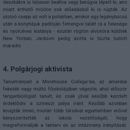
deszkákra is teljesen beállva vagy berúgva lépett ki, ami
miatt érthető módon sok előadásból ki is rúgták. Az
utolsó csepp az volt a pohárban, amikor egy legénybúcsú
után a konyhájuk padlóján fetrengve talált rá a felesége
és nyolcéves kislánya - ezután rögtön elvonóra küldték
New Yorban, Jackson pedig azóta is tiszta tudott
maradni.
4. Polgárjogi aktivista
Tanulmányait a Morehouse College-be, az amerikai
feketék nagy múltú főiskolájában végezte, ahol először
tengerbiológiát tanult, és csak jóval később kezdett
érdeklődni a színészi pálya iránt. Később azonban
kirúgták innen, miután több társával egyetemben erővel
kényszerítették az iskola vezetőségét, hogy
megreformálják a tanterv és az intézmény irányítását.