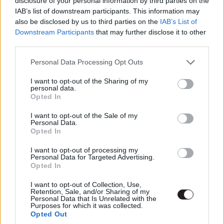
disclosure of your personal information by third parties on the
nincs tétje, a ritmusa azonban pazar. Egyeseket talán
IAB’s list of downstream participants. This information may
zavarhat e tényező, mert ez a fajta elbeszélői eszköz a
also be disclosed by us to third parties on the
IAB’s List of
történetmesélés rovására megy, de a Rossz versek nem
Downstream Participants
that may further disclose it to other
third parties.
ettől erős.
Please note that this website/app uses one or more Google
Personal Data Processing Opt Outs
services and may gather and store information including but
not limited to your visit or usage behaviour. You may click to
I want to opt-out of the Sharing of my
personal data.
grant or deny consent to Google and its third-party tags to
Opted In
use your data for below specified purposes in below Google
consent section.
I want to opt-out of the Sale of my
Personal Data.
Opted In
I want to opt-out of processing my
Personal Data for Targeted Advertising.
Opted In
I want to opt-out of Collection, Use,
Retention, Sale, and/or Sharing of my
Personal Data that Is Unrelated with the
Purposes for which it was collected.
Opted Out
Egy állapotot, érzést mutat be olyan stílusosan, hogy