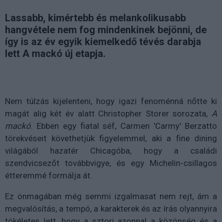
Lassabb, kimértebb és melankolikusabb
hangvétele nem fog mindenkinek bejönni, de
így is az év egyik kiemelkedő tévés darabja
lett A mackó új etapja.
Nem túlzás kijelenteni, hogy igazi fenoménná nőtte ki
magát alig két év alatt Christopher Storer sorozata,
A
mackó
. Ebben egy fiatal séf, Carmen 'Carmy' Berzatto
törekvéseit követhetjük figyelemmel, aki a fine dining
világából hazatér Chicagóba, hogy a családi
szendvicsezőt továbbvigye, és egy Michelin-csillagos
étteremmé formálja át.
Ez önmagában még semmi izgalmasat nem rejt, ám a
megvalósítás, a tempó, a karakterek és az írás olyannyira
tökéletes lett, hogy a sztori azonnal a közönség és a