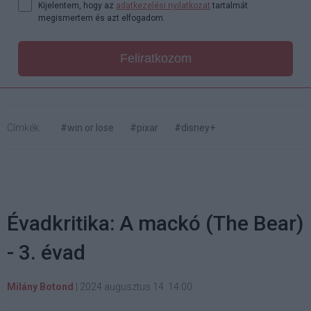
Kijelentem, hogy az
adatkezelési nyilatkozat
tartalmát
megismertem és azt elfogadom.
Feliratkozom
Címkék:
#win or lose
#pixar
#disney+
Évadkritika: A mackó (The Bear)
- 3. évad
Milány Botond
|
2024 augusztus 14. 14:00