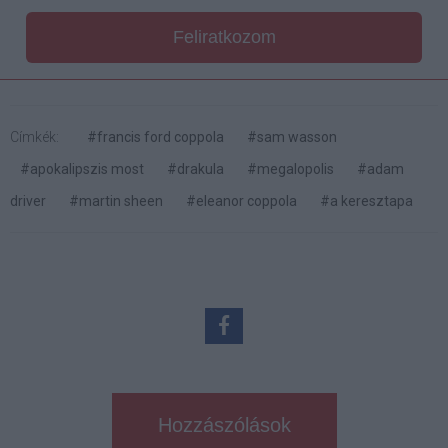
Feliratkozom
Címkék:
#francis ford coppola
#sam wasson
#apokalipszis most
#drakula
#megalopolis
#adam
driver
#martin sheen
#eleanor coppola
#a keresztapa
Hozzászólások