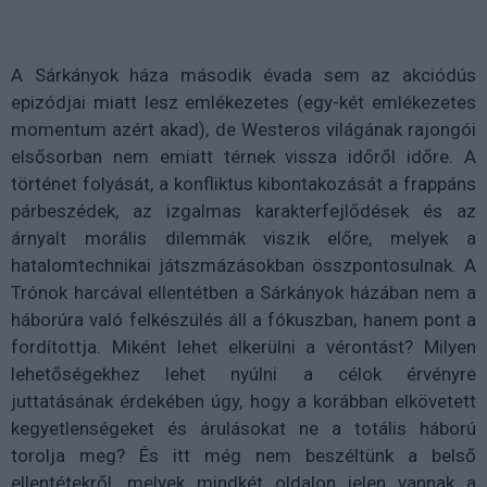
A Sárkányok háza második évada sem az akciódús
epizódjai miatt lesz emlékezetes (egy-két emlékezetes
momentum azért akad), de Westeros világának rajongói
elsősorban nem emiatt térnek vissza időről időre. A
történet folyását, a konfliktus kibontakozását a frappáns
párbeszédek, az izgalmas karakterfejlődések és az
árnyalt morális dilemmák viszik előre, melyek a
hatalomtechnikai játszmázásokban összpontosulnak. A
Trónok harcával ellentétben a Sárkányok házában nem a
háborúra való felkészülés áll a fókuszban, hanem pont a
fordítottja. Miként lehet elkerülni a vérontást? Milyen
lehetőségekhez lehet nyúlni a célok érvényre
juttatásának érdekében úgy, hogy a korábban elkövetett
kegyetlenségeket és árulásokat ne a totális háború
torolja meg? És itt még nem beszéltünk a belső
ellentétekről, melyek mindkét oldalon jelen vannak a