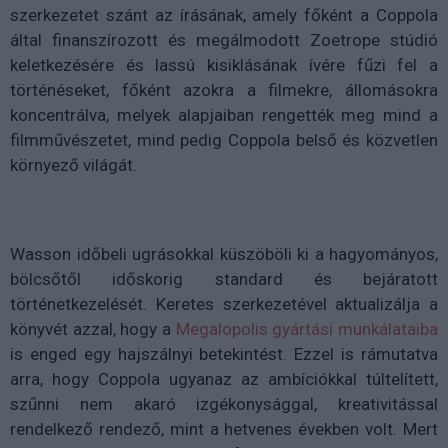
szerkezetet szánt az írásának, amely főként a Coppola
által finanszírozott és megálmodott Zoetrope stúdió
keletkezésére és lassú kisiklásának ívére fűzi fel a
történéseket, főként azokra a filmekre, állomásokra
koncentrálva, melyek alapjaiban rengették meg mind a
filmművészetet, mind pedig Coppola belső és közvetlen
környező világát.
Wasson időbeli ugrásokkal küszöböli ki a hagyományos,
bölcsőtől időskorig standard és bejáratott
történetkezelését. Keretes szerkezetével aktualizálja a
könyvét azzal, hogy a
Megalopolis gyártási munkálataiba
is enged egy hajszálnyi betekintést. Ezzel is rámutatva
arra, hogy Coppola ugyanaz az ambíciókkal túltelített,
szűnni nem akaró izgékonysággal, kreativitással
rendelkező rendező, mint a hetvenes években volt. Mert