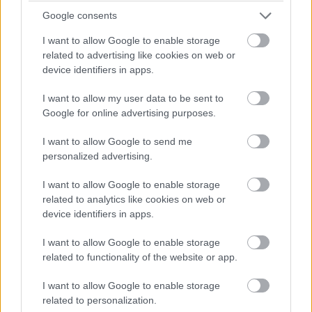
Kijelentem, hogy az
adatkezelési nyilatkozat
tartalmát
Google consents
megismertem és azt elfogadom.
I want to allow Google to enable storage
related to advertising like cookies on web or
Feliratkozom
device identifiers in apps.
I want to allow my user data to be sent to
Amellett, hogy tele van szórakoztató dialógusokkal,
Google for online advertising purposes.
sajnos érződik továbbra is a forgatókönyvön, hogy nem
I want to allow Google to send me
egy több ezer oldalas regényt dolgoz fel, hanem egy
personalized advertising.
sokkal rövidebb és leírásokkal teli mű nyújtja az
adaptálandó irodalmi alapot. Vannak karakterek, akikkel
I want to allow Google to enable storage
nem tudott mit kezdeni - ilyen például Corlys (Steve
related to analytics like cookies on web or
device identifiers in apps.
Toussaint) szála, Daemon hosszadalmas ámokfutása
Harrenhalban (bár az idővel kifizetődik), vagy Rhaena
I want to allow Google to enable storage
(Phoebe Campbell) "magánakciója a sárkánynyomokkal".
related to functionality of the website or app.
Technikailag sem kifogástalan a sorozat, ugyanis
sokszor lerí a vetített háttér, ha (anti)hőseink épp
I want to allow Google to enable storage
related to personalization.
sárkányra pattannak, ám mindezt továbbtetézi, hogy a