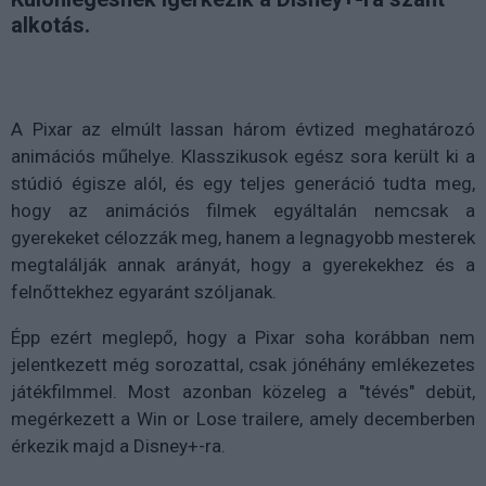
alkotás.
A Pixar az elmúlt lassan három évtized meghatározó
animációs műhelye. Klasszikusok egész sora került ki a
stúdió égisze alól, és egy teljes generáció tudta meg,
hogy az animációs filmek egyáltalán nemcsak a
gyerekeket célozzák meg, hanem a legnagyobb mesterek
megtalálják annak arányát, hogy a gyerekekhez és a
felnőttekhez egyaránt szóljanak.
Épp ezért meglepő, hogy a Pixar soha korábban nem
jelentkezett még sorozattal, csak jónéhány emlékezetes
játékfilmmel. Most azonban közeleg a "tévés" debüt,
megérkezett a Win or Lose trailere, amely decemberben
érkezik majd a Disney+-ra.