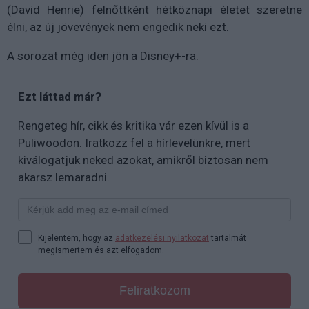
(David Henrie) felnőttként hétköznapi életet szeretne
élni, az új jövevények nem engedik neki ezt.
A sorozat még iden jön a Disney+-ra.
Ezt láttad már?
Rengeteg hír, cikk és kritika vár ezen kívül is a
Puliwoodon. Iratkozz fel a hírlevelünkre, mert
kiválogatjuk neked azokat, amikről biztosan nem
akarsz lemaradni.
Kijelentem, hogy az
adatkezelési nyilatkozat
tartalmát
megismertem és azt elfogadom.
Feliratkozom