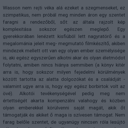
Wasson nem rejti véka alá ezeket a szegmenseket, ez
szimpatikus, nem próbál meg minden áron egy szentet
faragni a rendezőből, sőt: az általa rajzolt kép
komplexitása sokszor egészen meglepő. Egy
gyerekkorában lenézett kisfiúból lett nagyratörő és a
megalománia jeleit meg- megmutató filmkészítő, akiben
mindezek mellett ott van egy olyan ember személyisége
is, aki egész egyszerűen alkotni akar és olyan életmódot
folytatni, amiben nincs hiánya semmiben (a könyv kitér
arra is, hogy sokszor milyen fejedelmi körülmények
között tartotta az alatta dolgozókat és a családját -
valamint ugye arra is, hogy egy egész borbirtok volt az
övé). Alkotói tevékenységével pedig meg nem
értettségét akarta kompenzálni valahogy és közben
olyan emberekkel körülvenni saját magát, akik őt
támogatják és akiket ő maga is szívesen támogat. Nem
farag belőle szentet, de ugyanúgy nincsen róla lesújtó