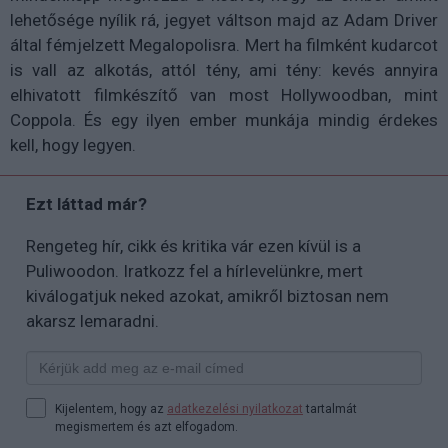
lehetősége nyílik rá, jegyet váltson majd az Adam Driver
által fémjelzett Megalopolisra. Mert ha filmként kudarcot
is vall az alkotás, attól tény, ami tény: kevés annyira
elhivatott filmkészítő van most Hollywoodban, mint
Coppola. És egy ilyen ember munkája mindig érdekes
kell, hogy legyen.
Ezt láttad már?
Rengeteg hír, cikk és kritika vár ezen kívül is a
Puliwoodon. Iratkozz fel a hírlevelünkre, mert
kiválogatjuk neked azokat, amikről biztosan nem
akarsz lemaradni.
Kijelentem, hogy az
adatkezelési nyilatkozat
tartalmát
megismertem és azt elfogadom.