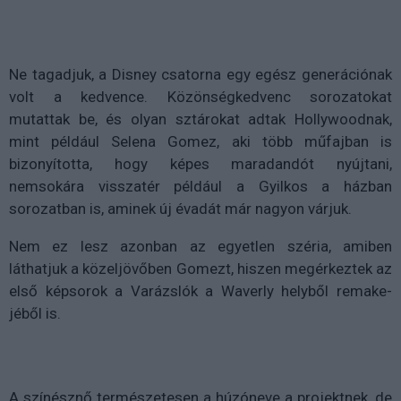
Ne tagadjuk, a Disney csatorna egy egész generációnak
volt a kedvence. Közönségkedvenc sorozatokat
mutattak be, és olyan sztárokat adtak Hollywoodnak,
mint például Selena Gomez, aki több műfajban is
bizonyította, hogy képes maradandót nyújtani,
nemsokára visszatér például a Gyilkos a házban
sorozatban is, aminek új évadát már nagyon várjuk.
Nem ez lesz azonban az egyetlen széria, amiben
láthatjuk a közeljövőben Gomezt, hiszen megérkeztek az
első képsorok a Varázslók a Waverly helyből remake-
jéből is.
A színésznő természetesen a húzóneve a projektnek, de