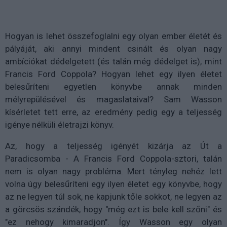
Hogyan is lehet összefoglalni egy olyan ember életét és
pályáját, aki annyi mindent csinált és olyan nagy
ambíciókat dédelgetett (és talán még dédelget is), mint
Francis Ford Coppola? Hogyan lehet egy ilyen életet
belesűríteni egyetlen könyvbe annak minden
mélyrepülésével és magaslataival? Sam Wasson
kísérletet tett erre, az eredmény pedig egy a teljesség
igénye nélküli életrajzi könyv.
Az, hogy a teljesség igényét kizárja az Út a
Paradicsomba - A Francis Ford Coppola-sztori, talán
nem is olyan nagy probléma. Mert tényleg nehéz lett
volna úgy belesűríteni egy ilyen életet egy könyvbe, hogy
az ne legyen túl sok, ne kapjunk tőle sokkot, ne legyen az
a görcsös szándék, hogy "még ezt is bele kell szőni" és
"ez nehogy kimaradjon". Így Wasson egy olyan