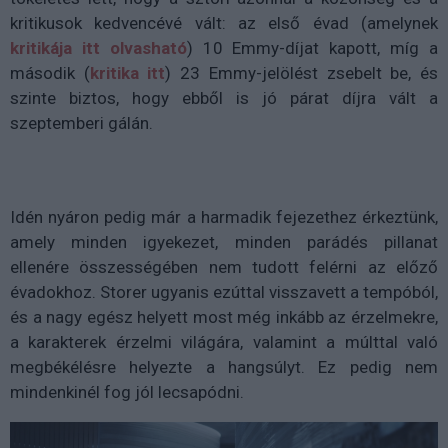
kritikusok kedvencévé vált: az első évad (amelynek
kritikája itt olvasható
) 10 Emmy-díjat kapott, míg a
második (
kritika itt
) 23 Emmy-jelölést zsebelt be, és
szinte biztos, hogy ebből is jó párat díjra vált a
szeptemberi gálán.
Idén nyáron pedig már a harmadik fejezethez érkeztünk,
amely minden igyekezet, minden parádés pillanat
ellenére összességében nem tudott felérni az előző
évadokhoz. Storer ugyanis ezúttal visszavett a tempóból,
és a nagy egész helyett most még inkább az érzelmekre,
a karakterek érzelmi világára, valamint a múlttal való
megbékélésre helyezte a hangsúlyt. Ez pedig nem
mindenkinél fog jól lecsapódni.