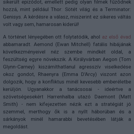
sikerült epizódot, emellett pedig olyan filmek fűződnek
hozzá, mint például Thor: Sötét világ és a Terminator:
Genisys. A kérdésre a válasz, miszerint ez sikeres váltás
volt vagy sem, hamarosan kiderül!
A történet lényegében ott folytatódik, ahol
az első évad
abbamaradt. Aemond (Ewan Mitchell) fatális hibájának
következményeivel néz szembe mindkét oldal, a
feszültség egyre növekszik. A Királyvárban Aegon (Tom
Glynn-Carney) kiszámíthatlanul agresszív viselkedése
okoz gondot, Rhaenyra (Emma D'Arcy) viszont azon
dolgozik, hogy a konfliktus minél kevesebb emberéletbe
kerüljön. Ugyanakkor a tanácsosai - ideértve a
szövetségesekért Harrenhalba utazó Daemont (Matt
Smith) - nem kifejezetten nézik ezt a stratégiát jó
szemmel, merthogy ők is a nyílt háborúban és a
sárkányok minél hamarabbi bevetésében látják a
megoldást.