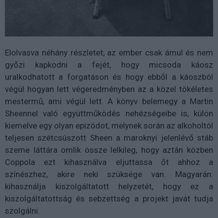
Elolvasva néhány részletet, az ember csak ámul és nem
győzi kapkodni a fejét, hogy micsoda káosz
uralkodhatott a forgatáson és hogy ebből a káoszból
végül hogyan lett végeredményben az a közel tökéletes
mestermű, ami végül lett. A könyv belemegy a Martin
Sheennel való együttműködés nehézségeibe is, külön
kiemelve egy olyan epizódot, melynek során az alkoholtól
teljesen szétcsúszott Sheen a maroknyi jelenlévő stáb
szeme láttára omlik össze lelkileg, hogy aztán közben
Coppola ezt kihasználva eljuttassa őt ahhoz a
színészhez, akire neki szüksége van. Magyarán:
kihasználja kiszolgáltatott helyzetét, hogy ez a
kiszolgáltatottság és sebzettség a projekt javát tudja
szolgálni.