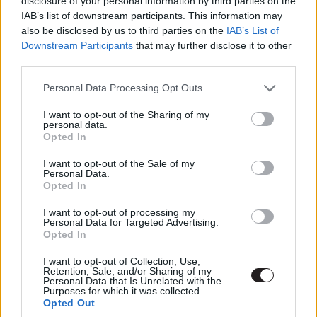
disclosure of your personal information by third parties on the
minden főbb karakter, akiknek hatása van az
IAB’s list of downstream participants. This information may
also be disclosed by us to third parties on the
IAB’s List of
eseményekre, kiszámíthatatlan: itt nem csak a gyerekes
Downstream Participants
that may further disclose it to other
Aegonra, vagy a pszichopata Aemondra gondolok,
third parties.
hanem az alapvetően józanul gondolkodó Rhaenyrára,
Alicentre és Otto Hightowerre is. Ezek a karakterek is
Please note that this website/app uses one or more Google
Personal Data Processing Opt Outs
services and may gather and store information including but
hoznak hibás, morálisan megkérdőjelezhető döntéseket,
not limited to your visit or usage behaviour. You may click to
I want to opt-out of the Sharing of my
még ha az arányok nem is mindig kiegyenlítettek
personal data.
grant or deny consent to Google and its third-party tags to
Opted In
(többnyire azért Rhaenryránál van az igazság).
use your data for below specified purposes in below Google
consent section.
I want to opt-out of the Sale of my
Personal Data.
Ezt láttad már?
Opted In
Rengeteg hír, cikk és kritika vár ezen kívül is a
I want to opt-out of processing my
Personal Data for Targeted Advertising.
Puliwoodon. Iratkozz fel a hírlevelünkre, mert
Opted In
kiválogatjuk neked azokat, amikről biztosan nem
I want to opt-out of Collection, Use,
akarsz lemaradni.
Retention, Sale, and/or Sharing of my
Personal Data that Is Unrelated with the
Purposes for which it was collected.
Opted Out