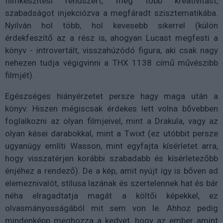
filmkészítési rendszert, még több kreativitást,
szabadságot injekciózva a megfáradt szisztematikába.
Nyilván hol több, hol kevesebb sikerrel (külön
érdekfeszítő az a rész is, ahogyan Lucast megfesti a
könyv - introvertált, visszahúzódó figura, aki csak nagy
nehezen tudja végigvinni a THX 1138 című művészibb
filmjét).
Egészséges hiányérzetet persze hagy maga után a
könyv. Hiszen mégiscsak érdekes lett volna bővebben
foglalkozni az olyan filmjeivel, mint a Drakula, vagy az
olyan kései darabokkal, mint a Twixt (ez utóbbit persze
ugyanúgy említi Wasson, mint egyfajta kísérletet arra,
hogy visszatérjen korábbi szabadabb és kísérletezőbb
énjéhez a rendező). De a kép, amit nyújt így is bőven ad
elemeznivalót, stílusa lazának és szertelennek hat és bár
néha elragadtatja magát a költői képekkel, ez
olvasmányosságából mit sem von le. Ahhoz pedig
mindenképp meghozza a kedvet, hogy az ember amint