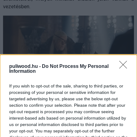
vezetésben.
puliwood.hu -
Do Not Process My Personal
Information
If you wish to opt-out of the sale, sharing to third parties, or
processing of your personal or sensitive information for
Kétségtelen, hogy ez a történet (eddig a pontig)
targeted advertising by us, please use the below opt-out
Rhaenyra és Alicent (Olivia Cooke) politikai-stratégiai
section to confirm your selection. Please note that after your
opt-out request is processed you may continue seeing
gondolkodását mutatja be, melyet nagyban
interest-based ads based on personal information utilized by
befolyásolnak az eléjük kerülő akadályok, amiket
us or personal information disclosed to third parties prior to
elsősorban azok a személyek okoznak, akikért
your opt-out. You may separately opt-out of the further
közvetlenül ők feleln(én)ek. A sorozat erőssége, hogy