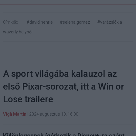
Címkék:
#david henrie
#selena gomez
#varázslók a
waverly helyből
A sport világába kalauzol az
első Pixar-sorozat, itt a Win or
Lose trailere
Vigh Martin
|
2024 augusztus 10. 16:00
Különlegesnek ígérkezik a Disney+-ra szánt