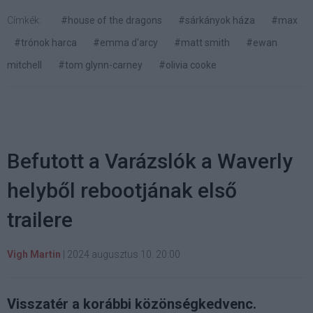
Címkék:
#house of the dragons
#sárkányok háza
#max
#trónok harca
#emma d'arcy
#matt smith
#ewan
mitchell
#tom glynn-carney
#olivia cooke
Befutott a Varázslók a Waverly
helyből rebootjának első
trailere
Vigh Martin
|
2024 augusztus 10. 20:00
Visszatér a korábbi közönségkedvenc.