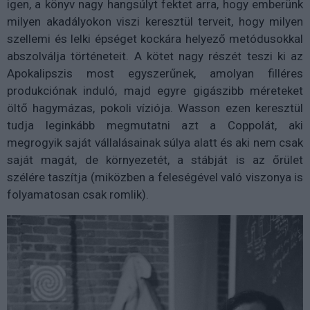
igen, a könyv nagy hangsúlyt fektet arra, hogy emberünk
milyen akadályokon viszi keresztül terveit, hogy milyen
szellemi és lelki épséget kockára helyező metódusokkal
abszolválja történeteit. A kötet nagy részét teszi ki az
Apokalipszis most egyszerűnek, amolyan filléres
produkciónak induló, majd egyre gigászibb méreteket
öltő hagymázas, pokoli víziója. Wasson ezen keresztül
tudja leginkább megmutatni azt a Coppolát, aki
megrogyik saját vállalásainak súlya alatt és aki nem csak
saját magát, de környezetét, a stábját is az őrület
szélére taszítja (miközben a feleségével való viszonya is
folyamatosan csak romlik).