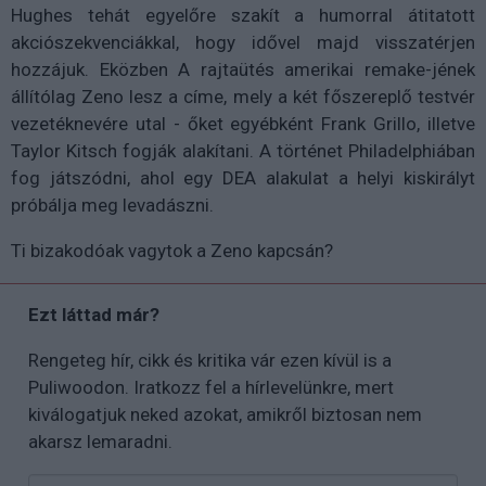
Hughes tehát egyelőre szakít a humorral átitatott
akciószekvenciákkal, hogy idővel majd visszatérjen
hozzájuk. Eközben A rajtaütés amerikai remake-jének
állítólag Zeno lesz a címe, mely a két főszereplő testvér
vezetéknevére utal - őket egyébként Frank Grillo, illetve
Taylor Kitsch fogják alakítani. A történet Philadelphiában
fog játszódni, ahol egy DEA alakulat a helyi kiskirályt
próbálja meg levadászni.
Ti bizakodóak vagytok a Zeno kapcsán?
Ezt láttad már?
Rengeteg hír, cikk és kritika vár ezen kívül is a
Puliwoodon. Iratkozz fel a hírlevelünkre, mert
kiválogatjuk neked azokat, amikről biztosan nem
akarsz lemaradni.