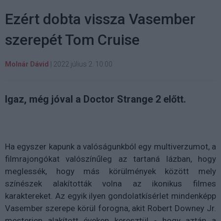
Ezért dobta vissza Vasember
szerepét Tom Cruise
Molnár Dávid
|
2022 július 2. 10:00
Igaz, még jóval a Doctor Strange 2 előtt.
Ha egyszer kapunk a valóságunkból egy multiverzumot, a
filmrajongókat valószínűleg az tartaná lázban, hogy
meglessék, hogy más körülmények között mely
színészek alakították volna az ikonikus filmes
karaktereket. Az egyik ilyen gondolatkísérlet mindenképp
Vasember szerepe körül forogna, akit Robert Downey Jr.
mesterien alakított éveken keresztül - hogy aztán a