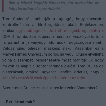
film a lehető legjobb lehessen, ám nem ebbe az
irányba indult el a produkció."
Tom Cruise-ról tudhatják a rajongói, hogy mennyire
kontrollmániás a filmforgatások alatt. Emlékezetes,
amikor
egy stábtagot küldött el melegebb éghajlatra
a
COVID tombolása idején, amiért az veszélyeztette a
forgatást a járványügyi előírások megszegése miatt.
Valószínűleg teljesen másképp alakul Vasember és a
Marvel Filmes Univerzum sorsa, ha végül Cruise elvállalta
volna a szerepet. Mindenesetre most már tudjuk, hogy
mi volt az alapja a Doctor Strange 2 előtti Tom Cruise-os
pletykáknak, amikről ugyebár később kiderült, hogy
a
készítők részéről csak éppen felmerült az ötlet
.
Szerintetek Cruise-zal is sikeres lett volna Vasember?
Ezt láttad már?