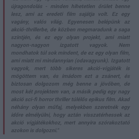
újragondolás - minden hihetetlen őrület benne
lesz, ami az eredeti film sajátja volt. Ez egy
vagány, valós világ. Egyenesen belépünk az
akció-thrillerbe, de közben megmaradunk a saga
szintjén, és ez egy olyan projekt, ami miatt
nagyon-nagyon izgatott vagyok. Nem
mondhatok túl sok mindent, de ez egy olyan film,
ami miatt mi mindannyian (odavagyunk). Izgatott
vagyok, mert több sikeres akció-vígjáték is
mögöttem van, és imádom ezt a zsánert, és
biztosan dolgozom még benne a jövőben, de
most két projektem van, a másik pedig egy nagy
akció sci-fi horror thriller túlélős epikus film. Akad
néhány olyan műfaj, melyekben szeretnék egy
időre elmélyülni, hogy aztán visszatérhessek az
akció vígjátékokhoz, mert annyira szórakoztató
azokon is dolgozni."