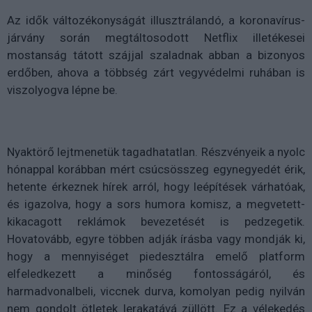
Az idők változékonyságát illusztrálandó, a koronavírus-
járvány során megtáltosodott Netflix illetékesei
mostanság tátott szájjal szaladnak abban a bizonyos
erdőben, ahova a többség zárt vegyvédelmi ruhában is
viszolyogva lépne be.
Nyaktörő lejtmenetük tagadhatatlan. Részvényeik a nyolc
hónappal korábban mért csúcsösszeg egynegyedét érik,
hetente érkeznek hírek arról, hogy leépítések várhatóak,
és igazolva, hogy a sors humora komisz, a megvetett-
kikacagott reklámok bevezetését is pedzegetik.
Hovatovább, egyre többen adják írásba vagy mondják ki,
hogy a mennyiséget piedesztálra emelő platform
elfeledkezett a minőség fontosságáról, és
harmadvonalbeli, viccnek durva, komolyan pedig nyilván
nem gondolt ötletek lerakatává züllött. Ez a vélekedés