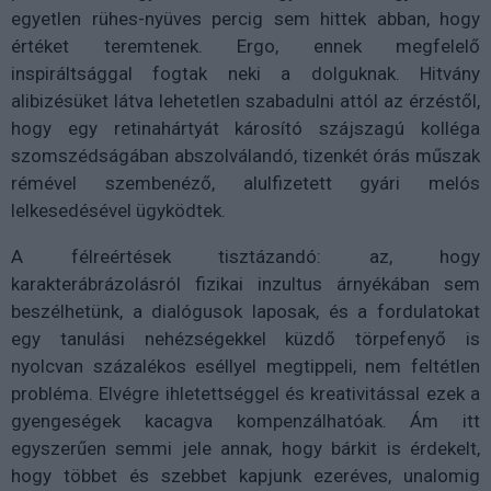
egyetlen rühes-nyüves percig sem hittek abban, hogy
értéket teremtenek. Ergo, ennek megfelelő
inspiráltsággal fogtak neki a dolguknak. Hitvány
alibizésüket látva lehetetlen szabadulni attól az érzéstől,
hogy egy retinahártyát károsító szájszagú kolléga
szomszédságában abszolválandó, tizenkét órás műszak
rémével szembenéző, alulfizetett gyári melós
lelkesedésével ügyködtek.
A félreértések tisztázandó: az, hogy
karakterábrázolásról fizikai inzultus árnyékában sem
beszélhetünk, a dialógusok laposak, és a fordulatokat
egy tanulási nehézségekkel küzdő törpefenyő is
nyolcvan százalékos eséllyel megtippeli, nem feltétlen
probléma. Elvégre ihletettséggel és kreativitással ezek a
gyengeségek kacagva kompenzálhatóak. Ám itt
egyszerűen semmi jele annak, hogy bárkit is érdekelt,
hogy többet és szebbet kapjunk ezeréves, unalomig