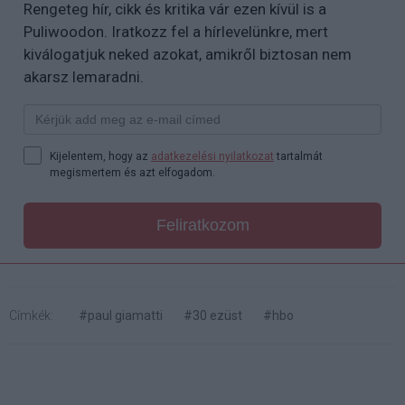
Rengeteg hír, cikk és kritika vár ezen kívül is a
Puliwoodon. Iratkozz fel a hírlevelünkre, mert
kiválogatjuk neked azokat, amikről biztosan nem
akarsz lemaradni.
Kijelentem, hogy az
adatkezelési nyilatkozat
tartalmát
megismertem és azt elfogadom.
Feliratkozom
Címkék:
#paul giamatti
#30 ezüst
#hbo