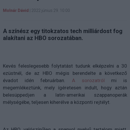
Molnár Dávid
|
2022 június 29. 10:00
A színész egy titokzatos tech milliárdost fog
alakítani az HBO sorozatában.
Kevés feleslegesebb folytatást tudunk elképzelni a 30
ezüstnél, de az HBO mégis berendelte a következő
évadot idén februárban.
A sorozatról
mi is
megemlékeztünk, mely ígéretesen indult, hogy aztán
belesüppedjen a latin-amerikai szappanoperák
mélységébe, teljesen kiherélve a központi rejtélyt.
Az HBO, valószínűleg a spanyol nyelvű tartalom miatt,