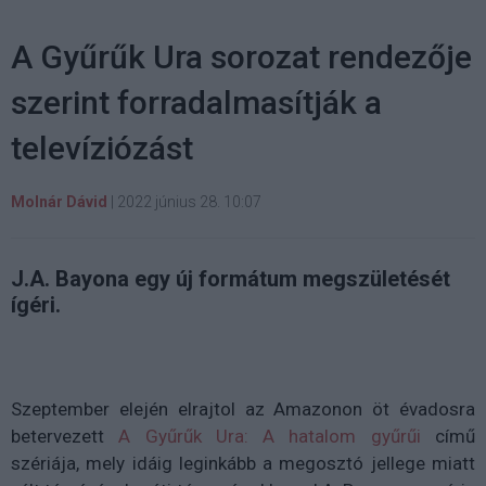
A Gyűrűk Ura sorozat rendezője
szerint forradalmasítják a
televíziózást
Molnár Dávid
|
2022 június 28. 10:07
J.A. Bayona egy új formátum megszületését
ígéri.
Szeptember elején elrajtol az Amazonon öt évadosra
betervezett
A Gyűrűk Ura: A hatalom gyűrűi
című
szériája, mely idáig leginkább a megosztó jellege miatt