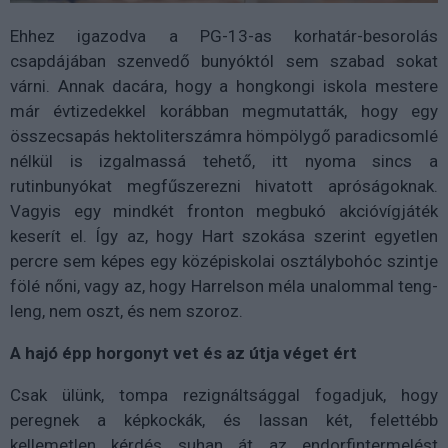
Ehhez igazodva a PG-13-as korhatár-besorolás
csapdájában szenvedő bunyóktól sem szabad sokat
várni. Annak dacára, hogy a hongkongi iskola mestere
már évtizedekkel korábban megmutatták, hogy egy
összecsapás hektoliterszámra hömpölygő paradicsomlé
nélkül is izgalmassá tehető, itt nyoma sincs a
rutinbunyókat megfűszerezni hivatott apróságoknak.
Vagyis egy mindkét fronton megbukó akcióvígjáték
keserít el. Így az, hogy Hart szokása szerint egyetlen
percre sem képes egy középiskolai osztálybohóc szintje
fölé nőni, vagy az, hogy Harrelson méla unalommal teng-
leng, nem oszt, és nem szoroz.
A hajó épp horgonyt vet és az útja véget ért
Csak ülünk, tompa rezignáltsággal fogadjuk, hogy
peregnek a képkockák, és lassan két, felettébb
kellemetlen kérdés suhan át az endorfintermelést