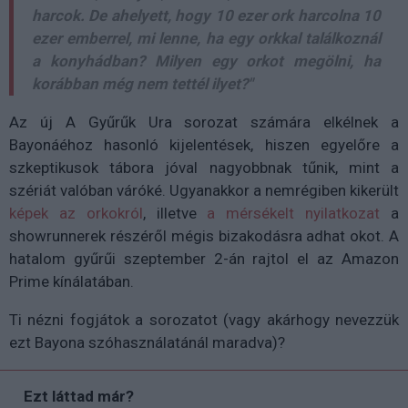
harcok. De ahelyett, hogy 10 ezer ork harcolna 10
ezer emberrel, mi lenne, ha egy orkkal találkoznál
a konyhádban? Milyen egy orkot megölni, ha
korábban még nem tettél ilyet?"
Az új A Gyűrűk Ura sorozat számára elkélnek a
Bayonáéhoz hasonló kijelentések, hiszen egyelőre a
szkeptikusok tábora jóval nagyobbnak tűnik, mint a
szériát valóban váróké. Ugyanakkor a nemrégiben kikerült
képek az orkokról
, illetve
a mérsékelt nyilatkozat
a
showrunnerek részéről mégis bizakodásra adhat okot. A
hatalom gyűrűi szeptember 2-án rajtol el az Amazon
Prime kínálatában.
Ti nézni fogjátok a sorozatot (vagy akárhogy nevezzük
ezt Bayona szóhasználatánál maradva)?
Ezt láttad már?