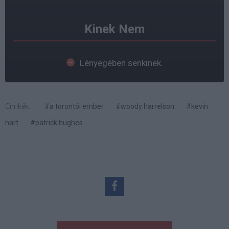
Kinek Nem
Lényegében senkinek.
Címkék:
#a torontói ember
#woody harrelson
#kevin
hart
#patrick hughes