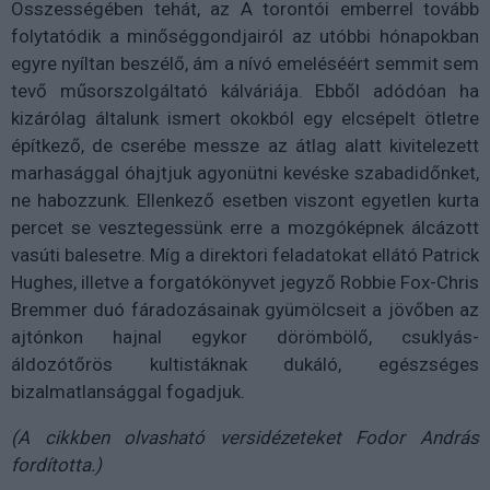
Összességében tehát, az A torontói emberrel tovább
folytatódik a minőséggondjairól az utóbbi hónapokban
egyre nyíltan beszélő, ám a nívó emeléséért semmit sem
tevő műsorszolgáltató kálváriája. Ebből adódóan ha
kizárólag általunk ismert okokból egy elcsépelt ötletre
építkező, de cserébe messze az átlag alatt kivitelezett
marhasággal óhajtjuk agyonütni kevéske szabadidőnket,
ne habozzunk. Ellenkező esetben viszont egyetlen kurta
percet se vesztegessünk erre a mozgóképnek álcázott
vasúti balesetre. Míg a direktori feladatokat ellátó Patrick
Hughes, illetve a forgatókönyvet jegyző Robbie Fox-Chris
Bremmer duó fáradozásainak gyümölcseit a jövőben az
ajtónkon hajnal egykor dörömbölő, csuklyás-
áldozótőrös kultistáknak dukáló, egészséges
bizalmatlansággal fogadjuk.
(A cikkben olvasható versidézeteket Fodor András
fordította.)