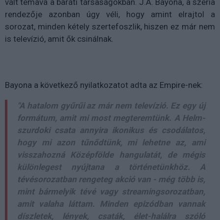
vált témává a baráti társaságokban. J.A. Bayona, a széria
rendezője azonban úgy véli, hogy amint elrajtol a
sorozat, minden kétely szertefoszlik, hiszen ez már nem
is televízió, amit ők csinálnak.
Bayona a következő nyilatkozatot adta az Empire-nek:
"A hatalom gyűrűi az már nem televízió. Ez egy új
formátum, amit mi most megteremtünk. A Helm-
szurdoki csata annyira ikonikus és csodálatos,
hogy mi azon tűnődtünk, mi lehetne az, ami
visszahozná Középfölde hangulatát, de mégis
különlegest nyújtana a történetünkhöz. A
tévésorozatban rengeteg akció van - még több is,
mint bármelyik tévé vagy streamingsorozatban,
amit valaha láttam. Minden epizódban vannak
díszletek, lények, csaták, élet-halálra szóló