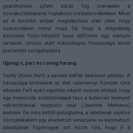
gyaníthatóan újfent sűrűn fog szerepelni a
szórakoztatóiparral foglalkozó médiatermékekben. Mivel
az A torontói ember megtekintése után ziher, hogy
százezrekben merül majd fel, hogy a világválság
küszöbén fölös-fényűző luxus előfizetni egy exkluzív
tartalom címszó alatt másodlagos frissességű bóvlit
prezentáló szolgáltatásra.
Ujjongj ó, part és csengj harang
Teddy (Kevin Hart) a peches balfék tankönyvi példája. A
házassága kivételével az élet valamennyi frontján rútul
elhasaló férfi ezért egyetlen sikerét óvandó eltökéli, hogy
egy meseszép születésnappal tesz a kudarcait könnyed
vállrándítással nyugtázó neje (Jasmine Mathews)
kedvére. De mire kettőt pisloghatna, a véletlenek sajátos
összjátékaként egy elvetemült venezuelai ex-katonatiszt
bandájának fogdmegjei azt hiszik róla, hogy ő a