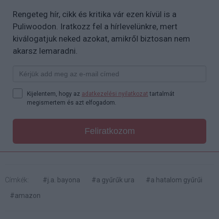
Rengeteg hír, cikk és kritika vár ezen kívül is a
Puliwoodon. Iratkozz fel a hírlevelünkre, mert
kiválogatjuk neked azokat, amikről biztosan nem
akarsz lemaradni.
Kijelentem, hogy az
adatkezelési nyilatkozat
tartalmát
megismertem és azt elfogadom.
Feliratkozom
Címkék:
#j.a. bayona
#a gyűrűk ura
#a hatalom gyűrűi
#amazon