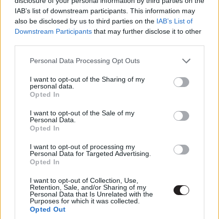
disclosure of your personal information by third parties on the
is kémekké kell válniuk, hogy megmentsék szüleiket és a
IAB’s list of downstream participants. This information may
világot.
also be disclosed by us to third parties on the
IAB’s List of
Downstream Participants
that may further disclose it to other
third parties.
Ezt láttad már?
Please note that this website/app uses one or more Google
Personal Data Processing Opt Outs
Rengeteg hír, cikk és kritika vár ezen kívül is a
services and may gather and store information including but
Puliwoodon. Iratkozz fel a hírlevelünkre, mert
not limited to your visit or usage behaviour. You may click to
I want to opt-out of the Sharing of my
personal data.
kiválogatjuk neked azokat, amikről biztosan nem
grant or deny consent to Google and its third-party tags to
Opted In
akarsz lemaradni.
use your data for below specified purposes in below Google
consent section.
I want to opt-out of the Sale of my
Personal Data.
Opted In
Kijelentem, hogy az
adatkezelési nyilatkozat
tartalmát
I want to opt-out of processing my
megismertem és azt elfogadom.
Personal Data for Targeted Advertising.
Opted In
Feliratkozom
I want to opt-out of Collection, Use,
Retention, Sale, and/or Sharing of my
Personal Data that Is Unrelated with the
Purposes for which it was collected.
Opted Out