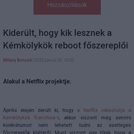
Hozzászólások
Kiderült, hogy kik lesznek a
Kémkölykök reboot főszereplői
Milány Botond
|
2022 június 26. 10:00
Alakul a Netflix projektje.
Április elején derült ki, hogy
a Netflix rebootolja a
Kémkölykök franchise-t
, akkor viszont még semmi
konkrétumot nem lehetett tudni az esetleges
főszereplők kilétéről. Most viszont úgy tűnik, hogy a