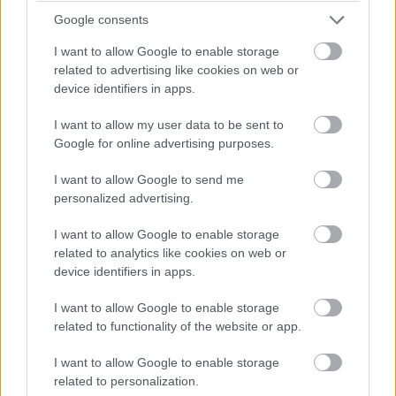
Címkék:
#spy kids
#spy kids reboot
#kémkölykök
Google consents
#kémkölykök reboot
#netflix
#zachary levy
#robert
I want to allow Google to enable storage
related to advertising like cookies on web or
rodriguez
device identifiers in apps.
I want to allow my user data to be sent to
Google for online advertising purposes.
I want to allow Google to send me
A rajtaütés remake rendezője
personalized advertising.
egy méltó újragondolást ígér
I want to allow Google to enable storage
related to analytics like cookies on web or
device identifiers in apps.
Molnár Dávid
|
2022 június 30. 11:00
I want to allow Google to enable storage
related to functionality of the website or app.
Patrick Hughes azt is megígérte, hogy nem
lesz akció-vígjáték az amerikai csihipuhi.
I want to allow Google to enable storage
related to personalization.