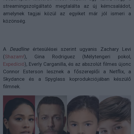
streamingszolgáltató megtalálta az új kémcsaládot,
amelynek tagjai közül az egyiket már jól ismeri a
közönség.
A
Deadline
értesülései szerint ugyanis Zachary Levi
(
Shazam!
), Gina Rodriguez (Mélytengeri pokol,
Expedíció
), Everly Carganilla, és az abszolút filmes újonc
Connor Esterson lesznek a főszereplői a Netflix, a
Skydance és a Spyglass koprodukciójában készülő
filmnek.