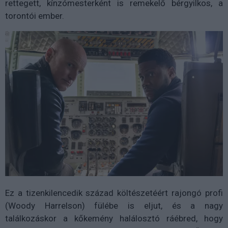
rettegett, kínzómesterként is remekelő bérgyilkos, a
torontói ember.
Ez a tizenkilencedik század költészetéért rajongó profi
(Woody Harrelson) fülébe is eljut, és a nagy
találkozáskor a kőkemény halálosztó ráébred, hogy