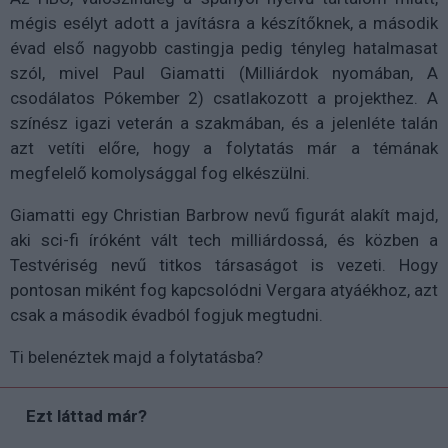
mégis esélyt adott a javításra a készítőknek, a második
évad első nagyobb castingja pedig tényleg hatalmasat
szól, mivel Paul Giamatti (Milliárdok nyomában, A
csodálatos Pókember 2) csatlakozott a projekthez. A
színész igazi veterán a szakmában, és a jelenléte talán
azt vetíti előre, hogy a folytatás már a témának
megfelelő komolysággal fog elkészülni.
Giamatti egy Christian Barbrow nevű figurát alakít majd,
aki sci-fi íróként vált tech milliárdossá, és közben a
Testvériség nevű titkos társaságot is vezeti. Hogy
pontosan miként fog kapcsolódni Vergara atyáékhoz, azt
csak a második évadból fogjuk megtudni.
Ti belenéztek majd a folytatásba?
Ezt láttad már?