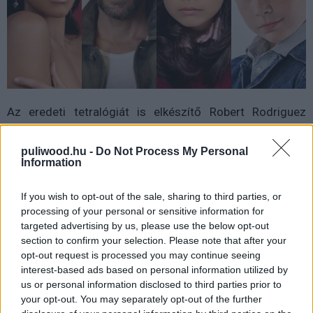
Az eredeti tetralógiát is elkészítő Robert Rodriguez
fogja írni (Racer Max társíróval együtt), rendezni és
producerelni ezt az újragondolást is, amely egy új
puliwood.hu -
Do Not Process My Personal
Information
kémcsaládot mutat majd be a világnak. Ez lesz
Rodriguez második családi filmje a Netflixre a 2020-as
If you wish to opt-out of the sale, sharing to third parties, or
We Can Be Heroes című alkotás után.
processing of your personal or sensitive information for
targeted advertising by us, please use the below opt-out
A film története azt követően játszódik majd, hogy a
section to confirm your selection. Please note that after your
világ legnagyobb titkos ügynökeinek gyermekei
opt-out request is processed you may continue seeing
akaratlanul segítenek egy nagyhatalmú játékfejlesztőnek
interest-based ads based on personal information utilized by
elszabadítani egy számítógépes vírust, amely minden
us or personal information disclosed to third parties prior to
technológia felett átveszi az irányítást. Így ők maguknak
your opt-out. You may separately opt-out of the further