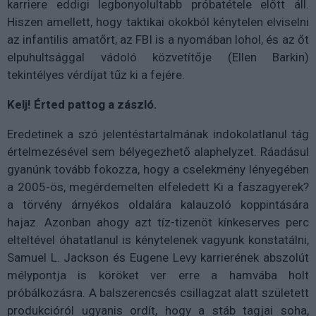
karriere eddigi legbonyolultabb próbatétele előtt áll.
Hiszen amellett, hogy taktikai okokból kénytelen elviselni
az infantilis amatőrt, az FBI is a nyomában lohol, és az őt
elpuhultsággal vádoló közvetítője (Ellen Barkin)
tekintélyes vérdíjat tűz ki a fejére.
Kelj! Érted pattog a zászló.
Eredetinek a szó jelentéstartalmának indokolatlanul tág
értelmezésével sem bélyegezhető alaphelyzet. Ráadásul
gyanúnk tovább fokozza, hogy a cselekmény lényegében
a 2005-ös, megérdemelten elfeledett Ki a faszagyerek?
a törvény árnyékos oldalára kalauzoló koppintására
hajaz. Azonban ahogy azt tíz-tizenöt kínkeserves perc
elteltével óhatatlanul is kénytelenek vagyunk konstatálni,
Samuel L. Jackson és Eugene Levy karrierének abszolút
mélypontja is köröket ver erre a hamvába holt
próbálkozásra. A balszerencsés csillagzat alatt született
produkcióról ugyanis ordít, hogy a stáb tagjai soha,