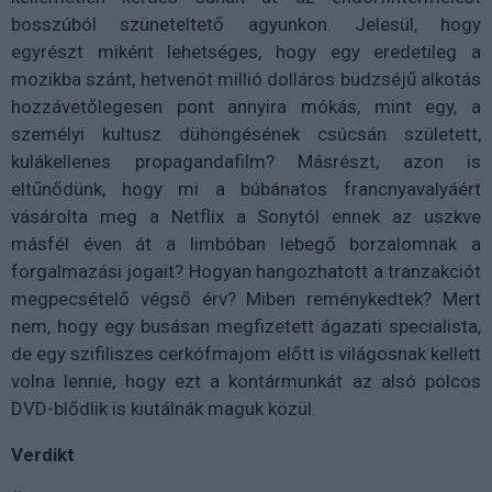
bosszúból szüneteltető agyunkon. Jelesül, hogy
egyrészt miként lehetséges, hogy egy eredetileg a
mozikba szánt, hetvenöt millió dolláros büdzséjű alkotás
hozzávetőlegesen pont annyira mókás, mint egy, a
személyi kultusz dühöngésének csúcsán született,
kulákellenes propagandafilm? Másrészt, azon is
eltűnődünk, hogy mi a búbánatos francnyavalyáért
vásárolta meg a Netflix a Sonytól ennek az uszkve
másfél éven át a limbóban lebegő borzalomnak a
forgalmazási jogait? Hogyan hangozhatott a tranzakciót
megpecsételő végső érv? Miben reménykedtek? Mert
nem, hogy egy busásan megfizetett ágazati specialista,
de egy szifiliszes cerkófmajom előtt is világosnak kellett
volna lennie, hogy ezt a kontármunkát az alsó polcos
DVD-blődlik is kiutálnák maguk közül.
Verdikt