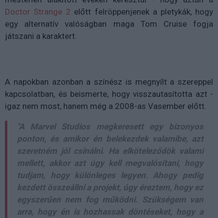
Doctor Strange 2
előtt felröppenjenek a pletykák, hogy
egy alternatív valóságban maga Tom Cruise fogja
játszani a karaktert.
A napokban azonban a színész is megnyílt a szereppel
kapcsolatban, és beismerte, hogy visszautasította azt -
igaz nem most, hanem még a 2008-as Vasember előtt.
"A Marvel Studios megkeresett egy bizonyos
ponton, és amikor én belekezdek valamibe, azt
szeretném jól csinálni. Ha elköteleződök valami
mellett, akkor azt úgy kell megvalósítani, hogy
tudjam, hogy különleges legyen. Ahogy pedig
kezdett összeállni a projekt, úgy éreztem, hogy ez
egyszerűen nem fog működni. Szükségem van
arra, hogy én is hozhassak döntéseket, hogy a