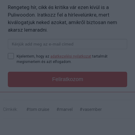
Rengeteg hír, cikk és kritika vár ezen kívül is a
Puliwoodon. Iratkozz fel a hírlevelünkre, mert
kiválogatjuk neked azokat, amikről biztosan nem
akarsz lemaradni.
Kijelentem, hogy az
adatkezelési nyilatkozat
tartalmát
megismertem és azt elfogadom.
Feliratkozom
Címkék:
#tom cruise
#marvel
#vasember