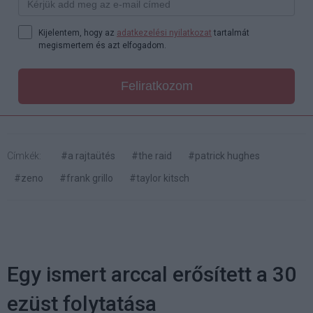
Kijelentem, hogy az
adatkezelési nyilatkozat
tartalmát
megismertem és azt elfogadom.
Feliratkozom
Címkék:
#a rajtaütés
#the raid
#patrick hughes
#zeno
#frank grillo
#taylor kitsch
Egy ismert arccal erősített a 30
ezüst folytatása