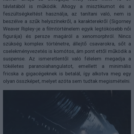
távlatából is működik. Ahogy a misztikumot és a
feszültségkeltést használja, az tanítani való, nem is
beszélve a szűk helyszínekről, a karakterekről (Sigorney
Weaver Ripley-je a filmtörténelem egyik legtökösebb női
figurája) és persze magáról a xenomorphról. Nincs
szükség komplex történetre, állejtő csavarokra, sőt a
cselekményvezetés is komótos, ám pont ettől működik a
suspense. Az ismeretlentől való félelem megadja a
tökéletes paranoiahangulatot, emellett a minimális
fricska a gigacégeknek is betalál, így alkotva meg egy
olyan összképet, melyet azóta sem tudtak megismételni.