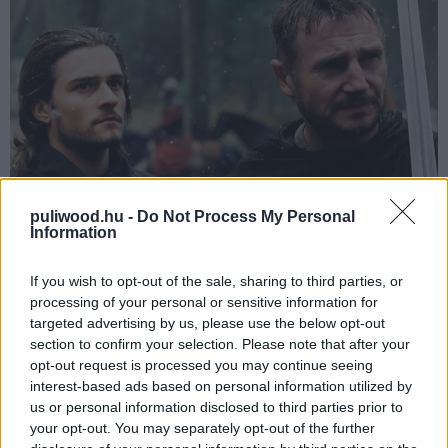
puliwood.hu -
Do Not Process My Personal
Information
8. Thelma és Louise (1991)
If you wish to opt-out of the sale, sharing to third parties, or
Scott nevéhez fűződik minden idők egyik
processing of your personal or sensitive information for
legkarizmatikusabb és legerősebb női főhőse (rá még
targeted advertising by us, please use the below opt-out
section to confirm your selection. Please note that after your
visszatérünk), ám a
Thelma és Louise-ban
két
opt-out request is processed you may continue seeing
nemkülönben ikonikus figurával sikerült előrukkolnia
interest-based ads based on personal information utilized by
(pontosabban Callie Khouri írónak). A két főszereplő
us or personal information disclosed to third parties prior to
hölgy megunja a hétköznapokat és elmennek jól érezni
your opt-out. You may separately opt-out of the further
magukat. Az idill aztán egy bűnügyi sztorivá duzzad és