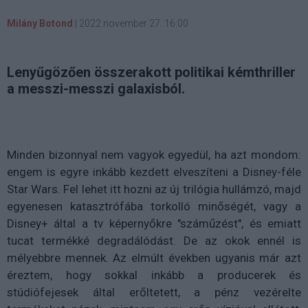
Milány Botond
|
2022 november 27. 16:00
Lenyűgözően összerakott politikai kémthriller
a messzi-messzi galaxisból.
Minden bizonnyal nem vagyok egyedül, ha azt mondom:
engem is egyre inkább kezdett elveszíteni a Disney-féle
Star Wars. Fel lehet itt hozni az új trilógia hullámzó, majd
egyenesen katasztrófába torkolló minőségét, vagy a
Disney+ által a tv képernyőkre "száműzést", és emiatt
tucat termékké degradálódást. De az okok ennél is
mélyebbre mennek. Az elmúlt években ugyanis már azt
éreztem, hogy sokkal inkább a producerek és
stúdiófejesek által erőltetett, a pénz vezérelte