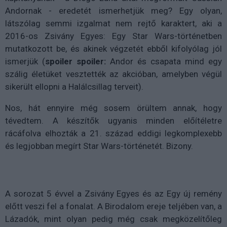
Andornak - eredetét ismerhetjük meg? Egy olyan,
látszólag semmi izgalmat nem rejtő karaktert, aki a
2016-os Zsivány Egyes: Egy Star Wars-történetben
mutatkozott be, és akinek végzetét ebből kifolyólag jól
ismerjük (
spoiler spoiler:
Andor és csapata mind egy
szálig életüket vesztették az akcióban, amelyben végül
sikerült ellopni a Halálcsillag terveit).
Nos, hát ennyire még sosem örültem annak, hogy
tévedtem. A készítők ugyanis minden előítéletre
rácáfolva elhozták a 21. század eddigi legkomplexebb
és legjobban megírt Star Wars-történetét. Bizony.
A sorozat 5 évvel a Zsivány Egyes és az Egy új remény
előtt veszi fel a fonalat. A Birodalom ereje teljében van, a
Lázadók, mint olyan pedig még csak megközelítőleg