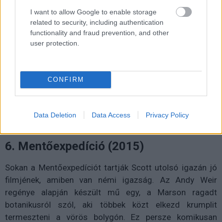
I want to allow Google to enable storage
related to security, including authentication
functionality and fraud prevention, and other
user protection.
CONFIRM
Data Deletion
Data Access
Privacy Policy
6. Mentőexpedíció (2015)
Sokan a Mentőexpedíciót tartják Scott utolsó igazán jó
filmjének, amiben van némi igazság. Az Andy Weir
regénye alapján készült mű egy, a Marson ragadt
botanikusról szól, aki többek közt elkezd krumplit
termeszteni a vörös bolygón. Ez persze komikusan