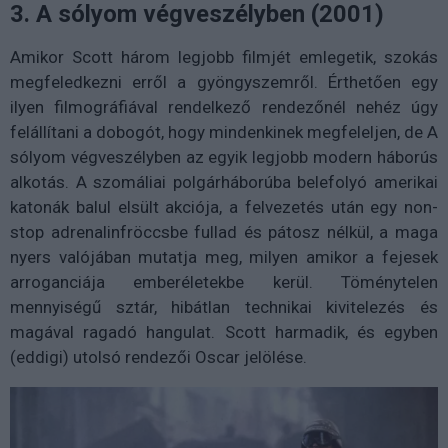
3. A sólyom végveszélyben (2001)
Amikor Scott három legjobb filmjét emlegetik, szokás
megfeledkezni erről a gyöngyszemről. Érthetően egy
ilyen filmográfiával rendelkező rendezőnél nehéz úgy
felállítani a dobogót, hogy mindenkinek megfeleljen, de A
sólyom végveszélyben az egyik legjobb modern háborús
alkotás. A szomáliai polgárháborúba belefolyó amerikai
katonák balul elsült akciója, a felvezetés után egy non-
stop adrenalinfröccsbe fullad és pátosz nélkül, a maga
nyers valójában mutatja meg, milyen amikor a fejesek
arroganciája emberéletekbe kerül. Töménytelen
mennyiségű sztár, hibátlan technikai kivitelezés és
magával ragadó hangulat. Scott harmadik, és egyben
(eddigi) utolsó rendezői Oscar jelölése.