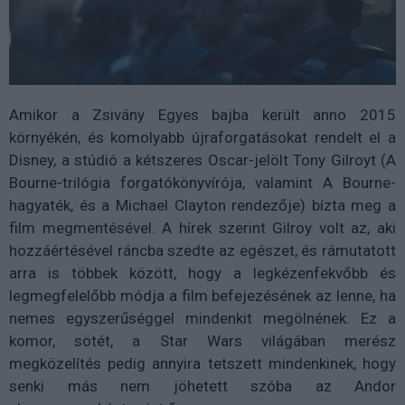
Amikor a Zsivány Egyes bajba került anno 2015
környékén, és komolyabb újraforgatásokat rendelt el a
Disney, a stúdió a kétszeres Oscar-jelölt Tony Gilroyt (A
Bourne-trilógia forgatókönyvírója, valamint A Bourne-
hagyaték, és a Michael Clayton rendezője) bízta meg a
film megmentésével. A hírek szerint Gilroy volt az, aki
hozzáértésével ráncba szedte az egészet, és rámutatott
arra is többek között, hogy a legkézenfekvőbb és
legmegfelelőbb módja a film befejezésének az lenne, ha
nemes egyszerűséggel mindenkit megölnének. Ez a
komor, sötét, a Star Wars világában merész
megközelítés pedig annyira tetszett mindenkinek, hogy
senki más nem jöhetett szóba az Andor