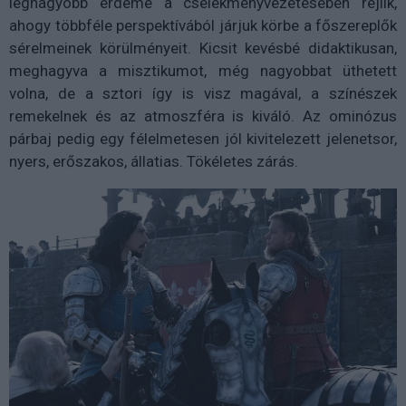
legnagyobb érdeme a cselekményvezetésében rejlik,
ahogy többféle perspektívából járjuk körbe a főszereplők
sérelmeinek körülményeit. Kicsit kevésbé didaktikusan,
meghagyva a misztikumot, még nagyobbat üthetett
volna, de a sztori így is visz magával, a színészek
remekelnek és az atmoszféra is kiváló. Az ominózus
párbaj pedig egy félelmetesen jól kivitelezett jelenetsor,
nyers, erőszakos, állatias. Tökéletes zárás.