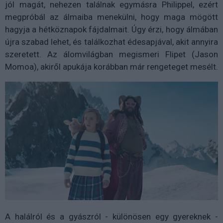
jól magát, nehezen találnak egymásra Philippel, ezért
megpróbál az álmaiba menekülni, hogy maga mögött
hagyja a hétköznapok fájdalmait. Úgy érzi, hogy álmában
újra szabad lehet, és találkozhat édesapjával, akit annyira
szeretett. Az álomvilágban megismeri Flipet (Jason
Momoa), akiről apukája korábban már rengeteget mesélt.
A halálról és a gyászról - különösen egy gyereknek -