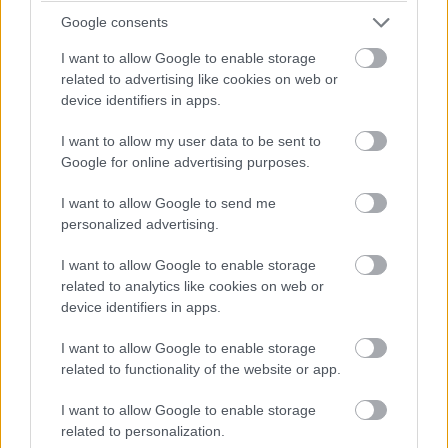
Google consents
I want to allow Google to enable storage
7. Hannibal (2001)
related to advertising like cookies on web or
device identifiers in apps.
Nem volt egyszerű dolga a rendezőnek, amikor
bevállalta, hogy folytatja minden idők egyik legjobb
I want to allow my user data to be sent to
krimi-thrillerét,
A bárányok hallgatnakot
. Noha Anthony
Google for online advertising purposes.
Hopkins visszatért a címszerepben, Jodie Foster helyét
I want to allow Google to send me
Julianne Moore vette át és a komplett film más irányt
personalized advertising.
vett. Ez nem feltétlenül baj, de tény, hogy a Hannibalban
már ténylegesen Lecter a főszereplő, illetve a krimi és
I want to allow Google to enable storage
related to analytics like cookies on web or
thriller elemeket sok esetben felváltják a horrorbetétek.
device identifiers in apps.
Az összkép kellően nyers és erőszakos, a show-t pedig
lopja Gary Oldman eltorzult arcú antagonistája, Mason
I want to allow Google to enable storage
Verger. A végeredmény természetesen nem ér fel az
related to functionality of the website or app.
elődjéhez, de így is korrekt darab.
I want to allow Google to enable storage
related to personalization.