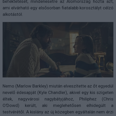
befektetését, mindenesetre az Álomország hozta azt,
ami elvárható egy elsősorban fiatalabb korosztályt célzó
alkotástól.
Nemo (Marlow Barkley) miután elveszítette az őt egyedül
nevelő édesapját (Kyle Chandler), akivel egy kis szigeten
éltek, nagyvárosi nagybátyjához, Philiphez (Chris
O'Dowd) került, aki meglehetősen elhidegült a
testvérétől. A kislány az új közegben egyáltalán nem érzi