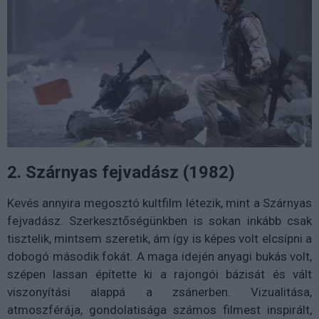
2. Szárnyas fejvadász (1982)
Kevés annyira megosztó kultfilm létezik, mint a Szárnyas
fejvadász. Szerkesztőségünkben is sokan inkább csak
tisztelik, mintsem szeretik, ám így is képes volt elcsípni a
dobogó második fokát. A maga idején anyagi bukás volt,
szépen lassan építette ki a rajongói bázisát és vált
viszonyítási alappá a zsánerben. Vizualitása,
atmoszférája, gondolatisága számos filmest inspirált,