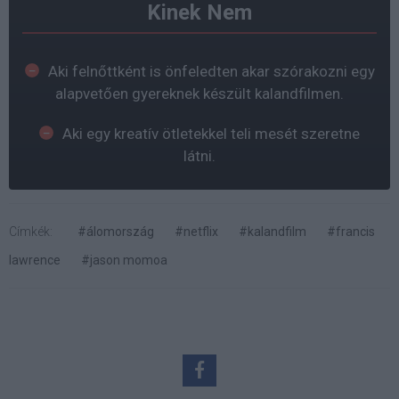
Kinek Nem
Aki felnőttként is önfeledten akar szórakozni egy
alapvetően gyereknek készült kalandfilmen.
Aki egy kreatív ötletekkel teli mesét szeretne
látni.
Címkék:
#álomország
#netflix
#kalandfilm
#francis
lawrence
#jason momoa