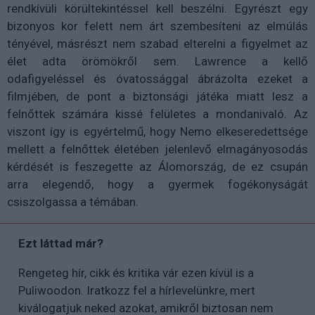
rendkívüli körültekintéssel kell beszélni. Egyrészt egy
bizonyos kor felett nem árt szembesíteni az elmúlás
tényével, másrészt nem szabad elterelni a figyelmet az
élet adta örömökről sem. Lawrence a kellő
odafigyeléssel és óvatossággal ábrázolta ezeket a
filmjében, de pont a biztonsági játéka miatt lesz a
felnőttek számára kissé felületes a mondanivaló. Az
viszont így is egyértelmű, hogy Nemo elkeseredettsége
mellett a felnőttek életében jelenlevő elmagányosodás
kérdését is feszegette az Álomország, de ez csupán
arra elegendő, hogy a gyermek fogékonyságát
csiszolgassa a témában.
Ezt láttad már?
Rengeteg hír, cikk és kritika vár ezen kívül is a
Puliwoodon. Iratkozz fel a hírlevelünkre, mert
kiválogatjuk neked azokat, amikről biztosan nem