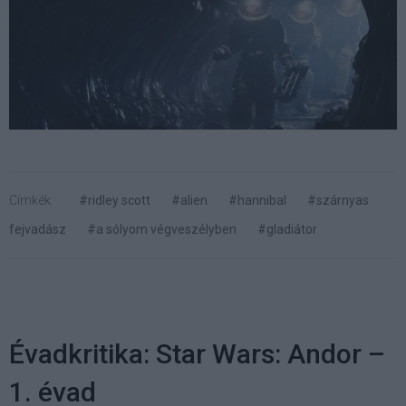
Címkék:
#ridley scott
#alien
#hannibal
#szárnyas
fejvadász
#a sólyom végveszélyben
#gladiátor
Évadkritika: Star Wars: Andor –
1. évad