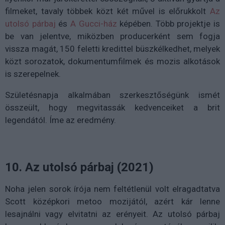
filmeket, tavaly többek közt két művel is előrukkolt
Az
utolsó párbaj
és
A Gucci-ház
képében. Több projektje is
be van jelentve, miközben producerként sem fogja
vissza magát, 150 feletti kredittel büszkélkedhet, melyek
közt sorozatok, dokumentumfilmek és mozis alkotások
is szerepelnek.
Születésnapja alkalmában szerkesztőségünk ismét
összeült, hogy megvitassák kedvenceiket a brit
legendától. Íme az eredmény.
10. Az utolsó párbaj (2021)
Noha jelen sorok írója nem feltétlenül volt elragadtatva
Scott középkori metoo mozijától, azért kár lenne
lesajnálni vagy elvitatni az erényeit. Az utolsó párbaj