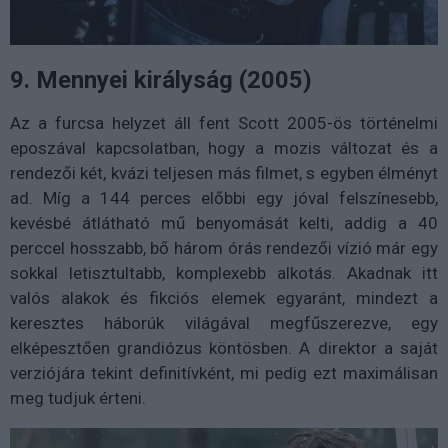
9. Mennyei királyság (2005)
Az a furcsa helyzet áll fent Scott 2005-ös történelmi
eposzával kapcsolatban, hogy a mozis változat és a
rendezői két, kvázi teljesen más filmet, s egyben élményt
ad. Míg a 144 perces előbbi egy jóval felszínesebb,
kevésbé átlátható mű benyomását kelti, addig a 40
perccel hosszabb, bő három órás rendezői vízió már egy
sokkal letisztultabb, komplexebb alkotás. Akadnak itt
valós alakok és fikciós elemek egyaránt, mindezt a
keresztes háborúk világával megfűszerezve, egy
elképesztően grandiózus köntösben. A direktor a saját
verziójára tekint definitívként, mi pedig ezt maximálisan
meg tudjuk érteni.