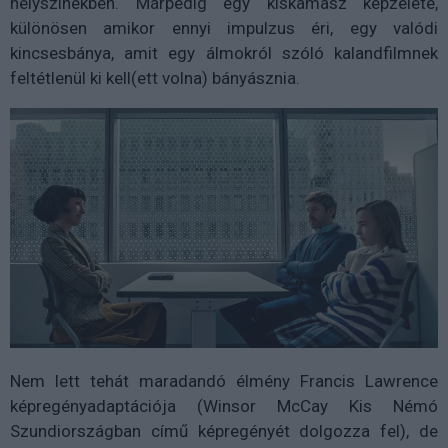
helyszínekben. Márpedig egy kiskamasz képzelete,
különösen amikor ennyi impulzus éri, egy valódi
kincsesbánya, amit egy álmokról szóló kalandfilmnek
feltétlenül ki kell(ett volna) bányásznia.
Nem lett tehát maradandó élmény Francis Lawrence
képregényadaptációja (Winsor McCay Kis Némó
Szundiországban című képregényét dolgozza fel), de