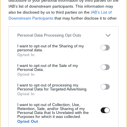
disclosure of your personal information by third parties on the
IAB’s list of downstream participants. This information may
csupa fura figurát sodor az útjukba, az élen a fiatal Brad
also be disclosed by us to third parties on the
IAB’s List of
Pitt által alakított J. D.-vel. Mit sem vesztett erejéből ez a
Downstream Participants
that may further disclose it to other
szórakoztató keserédes road movie, sőt, még
third parties.
aktuálisabb és garantált siker lenne, ha ma jelenne meg.
Please note that this website/app uses one or more Google
Fröcsögés nélkül tudott mesélni a férfi, női
Personal Data Processing Opt Outs
services and may gather and store information including but
egyenjogúságról, az ominózus befejezést pedig
not limited to your visit or usage behaviour. You may click to
I want to opt-out of the Sharing of my
garantáltan nem felejtjük el soha.
personal data.
grant or deny consent to Google and its third-party tags to
Opted In
use your data for below specified purposes in below Google
consent section.
I want to opt-out of the Sale of my
Personal Data.
Opted In
I want to opt-out of processing my
Personal Data for Targeted Advertising.
Opted In
I want to opt-out of Collection, Use,
Retention, Sale, and/or Sharing of my
Personal Data that Is Unrelated with the
Purposes for which it was collected.
Opted Out