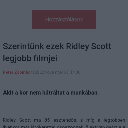
Hozzászólások
Szerintünk ezek Ridley Scott
legjobb filmjei
Péter Zsombor
|
2022 november 30. 14:00
Akit a kor nem hátráltat a munkában.
Ridley Scott ma 85 esztendős, s míg a legtöbben
ilyenkor már járókerettel csoszognak, ő aktívan gyártja a