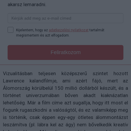
akarsz lemaradni.
Kijelentem, hogy az
adatkezelési nyilatkozat
tartalmát
megismertem és azt elfogadom.
Feliratkozom
Vizualitásban teljesen középszerű szintet hozott
Lawrence kalandfilmje, ami azért fájó, mert az
Álomország körülbelül 150 millió dollárból készült, és a
történet univerzumában bőven akadt kiaknázatlan
lehetőség. Már a film címe azt sugallja, hogy itt most el
fogunk rugaszkodni a valóságtól, és ez valamiképp meg
is történik, csak éppen egy-egy ötletes álommontázst
leszámítva (pl. lábra kel az ágy) nem bővelkedik kreatív