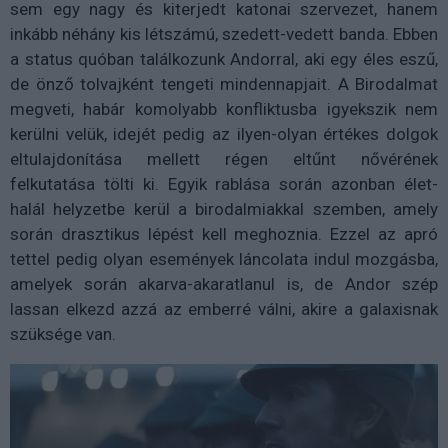
sem egy nagy és kiterjedt katonai szervezet, hanem
inkább néhány kis létszámú, szedett-vedett banda. Ebben
a status quóban találkozunk Andorral, aki egy éles eszű,
de önző tolvajként tengeti mindennapjait. A Birodalmat
megveti, habár komolyabb konfliktusba igyekszik nem
kerülni velük, idejét pedig az ilyen-olyan értékes dolgok
eltulajdonítása mellett régen eltűnt nővérének
felkutatása tölti ki. Egyik rablása során azonban élet-
halál helyzetbe kerül a birodalmiakkal szemben, amely
során drasztikus lépést kell meghoznia. Ezzel az apró
tettel pedig olyan események láncolata indul mozgásba,
amelyek során akarva-akaratlanul is, de Andor szép
lassan elkezd azzá az emberré válni, akire a galaxisnak
szüksége van.