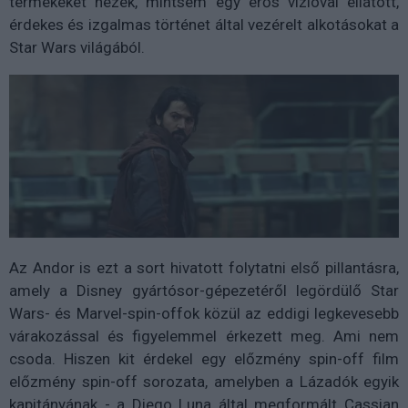
termékeket nézek, mintsem egy erős vízióval ellátott,
érdekes és izgalmas történet által vezérelt alkotásokat a
Star Wars világából.
Az Andor is ezt a sort hivatott folytatni első pillantásra,
amely a Disney gyártósor-gépezetéről legördülő Star
Wars- és Marvel-spin-offok közül az eddigi legkevesebb
várakozással és figyelemmel érkezett meg. Ami nem
csoda. Hiszen kit érdekel egy előzmény spin-off film
előzmény spin-off sorozata, amelyben a Lázadók egyik
kapitányának - a Diego Luna által megformált Cassian