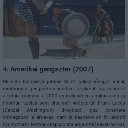
4. Amerikai gengszter (2007)
Mi sem bizonyítja jobban Scott sokszínűségét annál,
minthogy a gengszterzsánerben is sikerült maradandót
alkotnia, ráadásul a 2000-es évek végén, amikor a műfaj
finoman szólva sem élte már virágkorát. Frank Lucas
(Denzel Washington) drogbáró igaz története
önmagában is érdekes, nem is beszélve az őt üldöző
nyomozóról. Kettejük kapcsolata adja a mű savát-borsát,