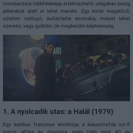
mondandója többféleképp értelmezhető, világában pedig
pillanatok alatt el lehet merülni. Egy korát megelőző,
sötéten csillogó, esőáztatta anomália, melyet lehet
szeretni, vagy gyűlölni, de megkerülni képtelenség.
1. A nyolcadik utas: a Halál (1979)
Egy kultikus franchise elindítója, a klausztrofób sci-fi
horror alfája és ómegája, mely több mint 40 év