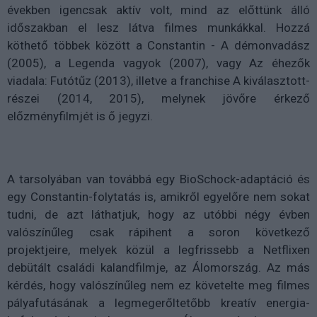
években igencsak aktív volt, mind az előttünk álló
időszakban el lesz látva filmes munkákkal. Hozzá
köthető többek között a Constantin - A démonvadász
(2005), a Legenda vagyok (2007), vagy Az éhezők
viadala: Futótűz (2013), illetve a franchise A kiválasztott-
részei (2014, 2015), melynek jövőre érkező
előzményfilmjét is ő jegyzi.
A tarsolyában van továbbá egy BioSchock-adaptáció és
egy Constantin-folytatás is, amikről egyelőre nem sokat
tudni, de azt láthatjuk, hogy az utóbbi négy évben
valószínűleg csak rápihent a soron következő
projektjeire, melyek közül a legfrissebb a Netflixen
debütált családi kalandfilmje, az Álomország. Az más
kérdés, hogy valószínűleg nem ez követelte meg filmes
pályafutásának a legmegerőltetőbb kreatív energia-