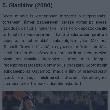
5. Gladiátor (2000)
Scott mindig is otthonosan mozgott a nagyszabású
történelmi filmek zsánerében, persze voltak ballépései
(Exodus), de tudja, miként kell más korok eposzokba illő
történeteit a vászonra vinni. Ezt a Gladiátorban járatta a
csúcsra, a tábornokból rabszolgává váló Maximus
(Russell Crowe) kálváriája egyszerre működik brutális
akciófilmként és szívszorító karakterdrámaként, melyet
olyan mellékalakok koronáznak meg, mint Joaquin
Phoenix visszataszító Commodus császára. Scott itt állt
legközelebb az Oscarhoz (maga a film öt aranyszobrot
nyert), de végül alulmaradt Steven Soderbergh-el
szemben, aki a Traffic-kel diadalmaskodott.