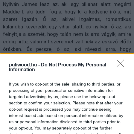
Nyilván James lesz az, aki egy pillanat alatt megérti
Maddie-t, aki tudni fogja, hogy ki a kedvenc írója, mit
szeret igazán. Ő az, akivel izgalmas, romantikus
kalandba keveredik egy vihar alatt, és nyilván ő az, aki
felnyitja a szemét, hogy talán nem is arra vágyik, amire
eddig hitte, valamint szerelmet vall neki az esküvő előtti
órákban. És persze, ő az, aki ráveszi arra, hogy
abbahagyja mások könyveinek szerkesztését, és írjon
végre egy saját sztorit.
puliwood.hu -
Do Not Process My Personal
Information
If you wish to opt-out of the sale, sharing to third parties, or
processing of your personal or sensitive information for
targeted advertising by us, please use the below opt-out
section to confirm your selection. Please note that after your
opt-out request is processed you may continue seeing
interest-based ads based on personal information utilized by
us or personal information disclosed to third parties prior to
your opt-out. You may separately opt-out of the further