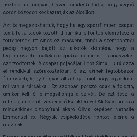
tisztelet is megvan, hiszen mindenki tudja, hogy végső
soron közösen kockáztatják az életüket.
Azt is megszokhattuk, hogy ha egy sportfilmben csapat
tűnik fel, a tagok közötti dinamika is fontos eleme lesz a
történetnek. Itt sincs ez másként, ebből a szempontból
pedig nagyon bejött az alkotók döntése, hogy a
legfontosabb mellékszerepekre is ismert színészeket
szerződtettek. A csapat pojácáját, Leót Simu Liu túlozza
el rendkívül szórakoztatóan: ő az, akinek legtöbbször
fontosabb, hogy hogyan áll a haja, mint hogy egyébként
mi van a társakkal. Ez azonban persze csak a felszín,
amikor kell, ő is megvillantja a szivét. De ezt teszi a
rutinos, de sérült versenyző karakterével Ali Suliman és a
mindenkinek bizonyítani akaró Olivia képében Nathalie
Emmanuel is. Négyük csipkelődése fontos eleme a
mozinak.