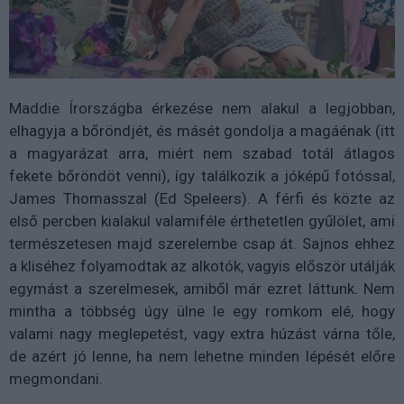
Maddie Írországba érkezése nem alakul a legjobban,
elhagyja a bőröndjét, és másét gondolja a magáénak (itt
a magyarázat arra, miért nem szabad totál átlagos
fekete bőröndöt venni), így találkozik a jóképű fotóssal,
James Thomasszal (Ed Speleers). A férfi és közte az
első percben kialakul valamiféle érthetetlen gyűlölet, ami
természetesen majd szerelembe csap át. Sajnos ehhez
a kliséhez folyamodtak az alkotók, vagyis először utálják
egymást a szerelmesek, amiből már ezret láttunk. Nem
mintha a többség úgy ülne le egy romkom elé, hogy
valami nagy meglepetést, vagy extra húzást várna tőle,
de azért jó lenne, ha nem lehetne minden lépését előre
megmondani.