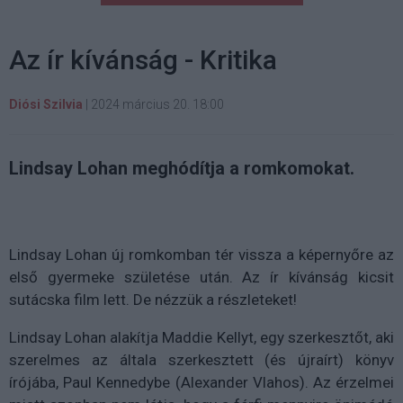
Az ír kívánság - Kritika
Diósi Szilvia
|
2024 március 20. 18:00
Lindsay Lohan meghódítja a romkomokat.
Lindsay Lohan új romkomban tér vissza a képernyőre az
első gyermeke születése után. Az ír kívánság kicsit
sutácska film lett. De nézzük a részleteket!
Lindsay Lohan alakítja Maddie Kellyt, egy szerkesztőt, aki
szerelmes az általa szerkesztett (és újraírt) könyv
írójába, Paul Kennedybe (Alexander Vlahos). Az érzelmei