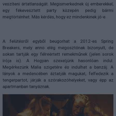
veszíteni ártatlanságát. Megismerkednek új emberekkel,
egy fékevesztett party közepén pedig bármi
megtörténhet. Más kérdés, hogy ez mindenkinek jó-e.
A felütésről egyből beugorhat a 2012-es Spring
Breakers, mely anno elég megosztónak bizonyult, de
sokan tartják egy félreértett remekműnek (jelen sorok
írója is). A Hogyan szexeljünk hasonlóan indul.
Megérkezünk Malia szigetére és indulhat a banzáj. A
lányok a medencében áztatják magukat, felfedezik a
tengerpartot, járják a szórakozóhelyeket, vagy épp az
apartmanban tanyáznak.