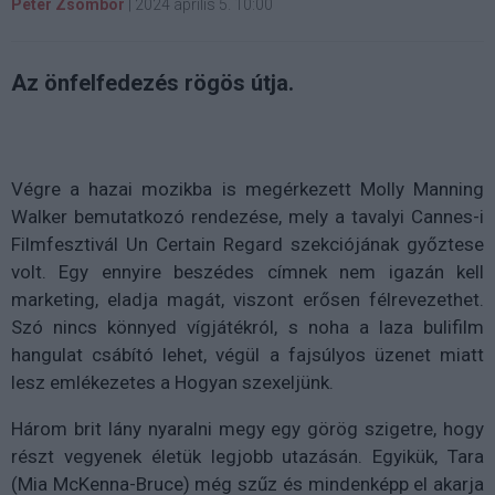
Péter Zsombor
|
2024 április 5. 10:00
Az önfelfedezés rögös útja.
Végre a hazai mozikba is megérkezett Molly Manning
Walker bemutatkozó rendezése, mely a tavalyi Cannes-i
Filmfesztivál Un Certain Regard szekciójának győztese
volt. Egy ennyire beszédes címnek nem igazán kell
marketing, eladja magát, viszont erősen félrevezethet.
Szó nincs könnyed vígjátékról, s noha a laza bulifilm
hangulat csábító lehet, végül a fajsúlyos üzenet miatt
lesz emlékezetes a Hogyan szexeljünk.
Három brit lány nyaralni megy egy görög szigetre, hogy
részt vegyenek életük legjobb utazásán. Egyikük, Tara
(Mia McKenna-Bruce) még szűz és mindenképp el akarja