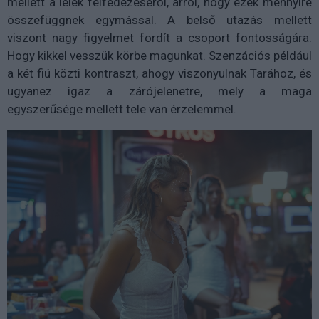
mellett a lélek felfedezéséről, arról, hogy ezek mennyire
összefüggnek egymással. A belső utazás mellett
viszont nagy figyelmet fordít a csoport fontosságára.
Hogy kikkel vesszük körbe magunkat. Szenzációs például
a két fiú közti kontraszt, ahogy viszonyulnak Tarához, és
ugyanez igaz a zárójelenetre, mely a maga
egyszerűsége mellett tele van érzelemmel.