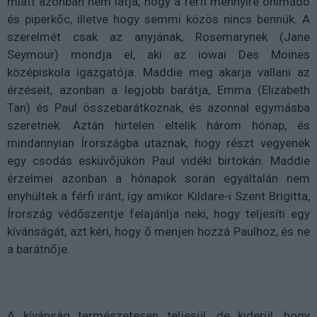
miatt azonban nem látja, hogy a férfi mennyire önimádó
és piperkőc, illetve hogy semmi közös nincs bennük. A
szerelmét csak az anyjának, Rosemarynek (Jane
Seymour) mondja el, aki az iowai Des Moines
középiskola igazgatója. Maddie meg akarja vallani az
érzéseit, azonban a legjobb barátja, Emma (Elizabeth
Tan) és Paul összebarátkoznak, és azonnal egymásba
szeretnek. Aztán hirtelen eltelik három hónap, és
mindannyian Írországba utaznak, hogy részt vegyenek
egy csodás esküvőjükön Paul vidéki birtokán. Maddie
érzelmei azonban a hónapok során egyáltalán nem
enyhültek a férfi iránt, így amikor Kildare-i Szent Brigitta,
Írország védőszentje felajánlja neki, hogy teljesíti egy
kívánságát, azt kéri, hogy ő menjen hozzá Paulhoz, és ne
a barátnője.
A kívánság természetesen teljesül, de kiderül, hogy