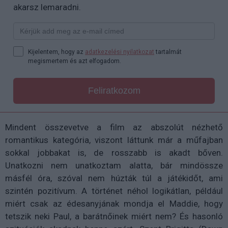
akarsz lemaradni.
Kijelentem, hogy az
adatkezelési nyilatkozat
tartalmát
megismertem és azt elfogadom.
Feliratkozom
Mindent összevetve a film az abszolút nézhető
romantikus kategória, viszont láttunk már a műfajban
sokkal jobbakat is, de rosszabb is akadt bőven.
Unatkozni nem unatkoztam alatta, bár mindössze
másfél óra, szóval nem húzták túl a játékidőt, ami
szintén pozitívum. A történet néhol logikátlan, például
miért csak az édesanyjának mondja el Maddie, hogy
tetszik neki Paul, a barátnőinek miért nem? És hasonló