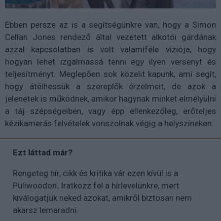
Ebben persze az is a segítségünkre van, hogy a Simon
Cellan Jones rendező által vezetett alkotói gárdának
azzal kapcsolatban is volt valamiféle víziója, hogy
hogyan lehet izgalmassá tenni egy ilyen versenyt és
teljesítményt. Meglepően sok közelit kapunk, ami segít,
hogy átélhessük a szereplők érzelmeit, de azok a
jelenetek is működnek, amikor hagynak minket elmélyülni
a táj szépségeiben, vagy épp ellenkezőleg, erőteljes
kézikamerás felvételek vonszolnak végig a helyszíneken.
Ezt láttad már?
Rengeteg hír, cikk és kritika vár ezen kívül is a
Puliwoodon. Iratkozz fel a hírlevelünkre, mert
kiválogatjuk neked azokat, amikről biztosan nem
akarsz lemaradni.