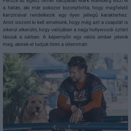
Persze az egész filmet valójában Mark Wahlberg viszi el
a hátán, aki már sokszor bizonyította, hogy megfelelő
karizmával rendelkezik egy ilyen jellegű karakterhez.
Amit viszont ki kell emelnünk, hogy még azt a csapdát is
sikerül elkerülni, hogy valójában a nagy hollywoodi sztárt
lássuk a sárban. A képernyőn egy valós ember jelenik
meg, akinek el tudjuk hinni a dilemmáit.