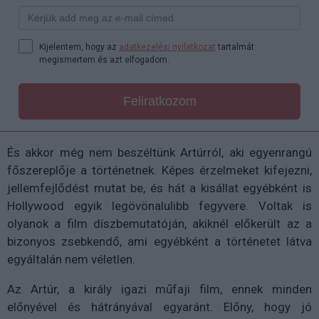
Kijelentem, hogy az
adatkezelési nyilatkozat
tartalmát
megismertem és azt elfogadom.
Feliratkozom
És akkor még nem beszéltünk Artúrról, aki egyenrangú
főszereplője a történetnek. Képes érzelmeket kifejezni,
jellemfejlődést mutat be, és hát a kisállat egyébként is
Hollywood egyik legövönalulibb fegyvere. Voltak is
olyanok a film díszbemutatóján, akiknél előkerült az a
bizonyos zsebkendő, ami egyébként a történetet látva
egyáltalán nem véletlen.
Az Artúr, a király igazi műfaji film, ennek minden
előnyével és hátrányával egyaránt. Előny, hogy jó