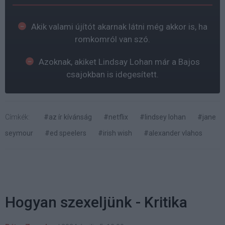
Akik valami újítót akarnak látni még akkor is, ha
romkomról van szó.
Azoknak, akiket Lindsay Lohan már a Bajos
csajokban is idegesített.
Címkék:
#az ír kívánság
#netflix
#lindsey lohan
#jane
seymour
#ed speelers
#irish wish
#alexander vlahos
Hogyan szexeljünk - Kritika