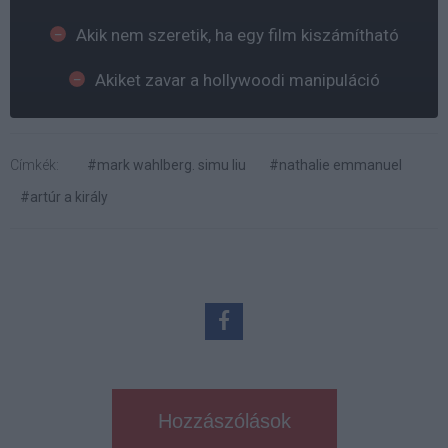
Akik nem szeretik, ha egy film kiszámítható
Akiket zavar a hollywoodi manipuláció
Címkék:
#mark wahlberg. simu liu
#nathalie emmanuel
#artúr a király
Hozzászólások