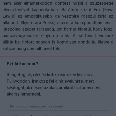
nem akar elhamarkodott döntést hozni a szüzessége
elvesztésével kapcsolatban. Barátnői közül Em (Enva
Lewis) az empatikusabb, de vesztére rosszul bírja az
alkoholt. Skye (Lara Peake) szeret a középpontban lenni,
látszólag szuper társaság, ám hamar kiderül, hogy igazi
passzív-agresszív, elnyomó alak. A sértéseit viccnek
állítja be, holott nagyon is komolyan gondolja, illetve a
kétszínűség sem áll távol tőle.
Ezt láttad már?
Rengeteg hír, cikk és kritika vár ezen kívül is a
Puliwoodon. Iratkozz fel a hírlevelünkre, mert
kiválogatjuk neked azokat, amikről biztosan nem
akarsz lemaradni.