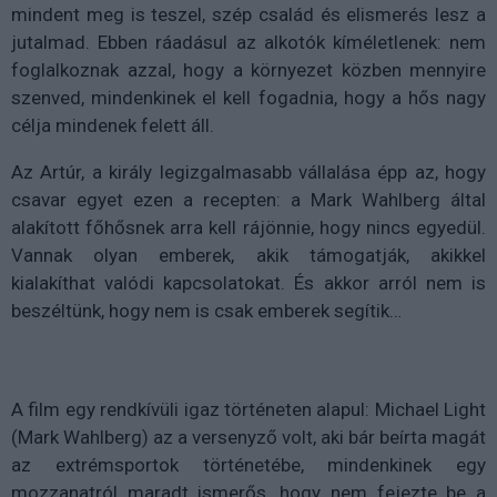
mindent meg is teszel, szép család és elismerés lesz a
jutalmad. Ebben ráadásul az alkotók kíméletlenek: nem
foglalkoznak azzal, hogy a környezet közben mennyire
szenved, mindenkinek el kell fogadnia, hogy a hős nagy
célja mindenek felett áll.
Az Artúr, a király legizgalmasabb vállalása épp az, hogy
csavar egyet ezen a recepten: a Mark Wahlberg által
alakított főhősnek arra kell rájönnie, hogy nincs egyedül.
Vannak olyan emberek, akik támogatják, akikkel
kialakíthat valódi kapcsolatokat. És akkor arról nem is
beszéltünk, hogy nem is csak emberek segítik…
A film egy rendkívüli igaz történeten alapul: Michael Light
(Mark Wahlberg) az a versenyző volt, aki bár beírta magát
az extrémsportok történetébe, mindenkinek egy
mozzanatról maradt ismerős, hogy nem fejezte be a