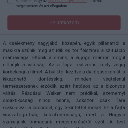
Kijelentem, hogy az
adatkezelési nyilatkozat
tartalmát
megismertem és azt elfogadom.
Feliratkozom
A cselekmény nagyjából közepén, egyik pillanatról a
másikra szűnik meg az idill és tör felszínre a szituáció
drámaisága. Eltűnik a smink, a vijjogó mámor mögül
előbújik a valóság. Az a fajta realizmus, mely végig
körbelengi a filmet. A buliktól kezdve a dialógusokon át, a
kikezdhető döntésekig, minden végtelenül
természetesnek érződik, ezért hatásos az a bizonyos
váltás. Ráadásul Walker nem prédikál, szemernyi
didaktikusság nincs benne, sokszor csak Tara
reakcióival, a csenddel, egy tekintettel mesél. Ez a fajta
visszafogottság kulcsfontosságú, mert a Hogyan
szexeljünk önmagunk megismeréséről szól. A test