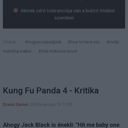
Akinek zéró toleranciája van a bulizó tinikkel
szemben
Címkék:
#hogyan szexeljünk
#how to have sex
#molly
manning walker
#mia mckenna-bruce
Kung Fu Panda 4 - Kritika
Szabó Dániel
|
2024 március 19. 17:00
Ahogy Jack Black is énekli: "Hit me baby one