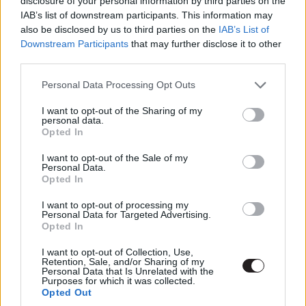
disclosure of your personal information by third parties on the
IAB’s list of downstream participants. This information may
also be disclosed by us to third parties on the
IAB’s List of
Downstream Participants
that may further disclose it to other
Ed Speleers tipikus könyves álompasit alakít, aki nem is
third parties.
akar hallani arról, hogy megállapodik, hanem utazgatni
akar, karriert építeni természetfotósként, de aztán
Please note that this website/app uses one or more Google
Personal Data Processing Opt Outs
services and may gather and store information including but
megtalálja a tökéletes nőt, aki miatt minden más álmát
not limited to your visit or usage behaviour. You may click to
I want to opt-out of the Sharing of my
képes a háttérbe szorítani. Pénzhiány miatt vállalja el,
personal data.
grant or deny consent to Google and its third-party tags to
hogy fotókat készít az esküvőről, végül pedig elrabolja a
Opted In
use your data for below specified purposes in below Google
menyasszony szívét. Egyébként James szarkasztikus
consent section.
I want to opt-out of the Sale of my
odaszólásait egészen jól eltalálták, jól időzítették őket.
Personal Data.
Opted In
Először még kicsit soknak és bunkónak tűnik, de utána
ezek lesznek a film legjobb pillanatai. Kivéve (az ezekre a
I want to opt-out of processing my
Personal Data for Targeted Advertising.
filmekre szintén jellemző), hirtelen szerelmi vallomása,
Opted In
ami egy kissé erőltetett vitában történik meg, de ettől
még jó köztük a kémia Lohannel.
I want to opt-out of Collection, Use,
Retention, Sale, and/or Sharing of my
Personal Data that Is Unrelated with the
Ed Speleers játszotta anno az Eragon című filmben a
Purposes for which it was collected.
Opted Out
címszereplőt, ami egy nem túl jól sikerült adaptáció volt.