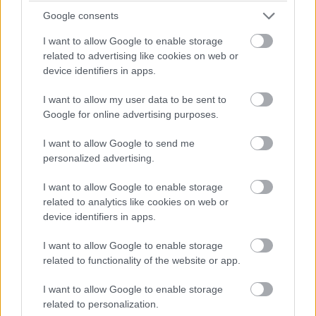
Az utóbbi időben kezd visszatérni, és nem húzta le
Google consents
teljesen a karrierjét a klotyón. Legutóbb a You-ban
I want to allow Google to enable storage
láthattuk, az ottani szerepe azért sokkal érdekesebb volt
related to advertising like cookies on web or
ennél.
device identifiers in apps.
I want to allow my user data to be sent to
Google for online advertising purposes.
I want to allow Google to send me
personalized advertising.
I want to allow Google to enable storage
related to analytics like cookies on web or
device identifiers in apps.
I want to allow Google to enable storage
related to functionality of the website or app.
A másik férfi pedig Paul Kennedy, akit Alexander Vlahos
I want to allow Google to enable storage
formál meg. Ő a Merlin sorozatból lehet ismerős, mint a
related to personalization.
felnőtt Mordred, vagy Fülöp, orléans-i hercegként a