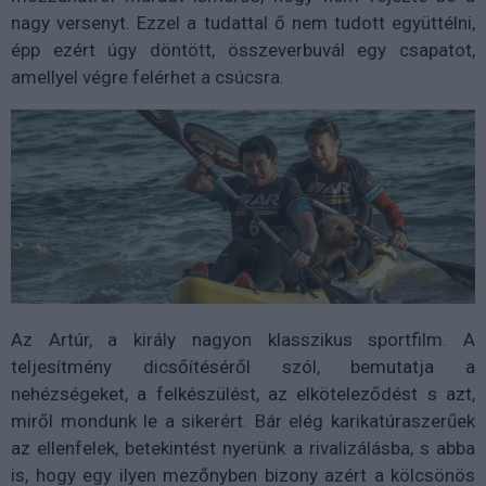
nagy versenyt. Ezzel a tudattal ő nem tudott együttélni,
épp ezért úgy döntött, összeverbuvál egy csapatot,
amellyel végre felérhet a csúcsra.
Az Artúr, a király nagyon klasszikus sportfilm. A
teljesítmény dicsőítéséről szól, bemutatja a
nehézségeket, a felkészülést, az elköteleződést s azt,
miről mondunk le a sikerért. Bár elég karikatúraszerűek
az ellenfelek, betekintést nyerünk a rivalizálásba, s abba
is, hogy egy ilyen mezőnyben bizony azért a kölcsönös