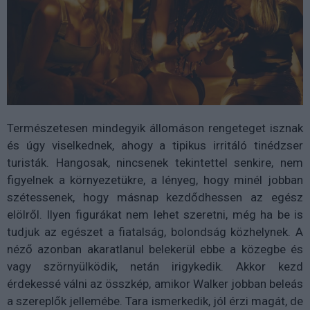
Természetesen mindegyik állomáson rengeteget isznak
és úgy viselkednek, ahogy a tipikus irritáló tinédzser
turisták. Hangosak, nincsenek tekintettel senkire, nem
figyelnek a környezetükre, a lényeg, hogy minél jobban
szétessenek, hogy másnap kezdődhessen az egész
elölről. Ilyen figurákat nem lehet szeretni, még ha be is
tudjuk az egészet a fiatalság, bolondság közhelynek. A
néző azonban akaratlanul belekerül ebbe a közegbe és
vagy szörnyülködik, netán irigykedik. Akkor kezd
érdekessé válni az összkép, amikor Walker jobban beleás
a szereplők jellemébe. Tara ismerkedik, jól érzi magát, de