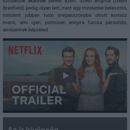
szituációk akadnak benne azért. Szent Brigitta (Dawn
Bradfield) pedig olyan lett, mint egy mindenbe beleszóló,
mindent jobban tudó öregasszonyba oltott komisz
manó, ami igen, pontosan annyira furcsa párosítás,
amilyennek képzeled.