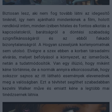
Biztosan lesz, aki nem fog tovább látni az idegesítő
tiniknél, így nem ajánlható mindenkinek a film, holott
rendkívül intim, minden ízében hiteles és fontos alkotás a
kapcsolatokról, barátságról a döntési szabadság
szignifikánsságáról és az ebből fakadó
bizonytalanságról. A Hogyan szexeljünk korlenyomatnak
sem utolsó. Elvégre a szex ebben a korban társadalmi
elvárás, melyet befolyásol a környezet, az ismerősök,
netán a tudatmódosítók. Van egy illúzió, hogy miként
kéne történnie, de a normák annyira elkorcsosultak, hogy
sokszor sajnos az itt látható események elevenednek
meg a valóságban. Ezt a tévhitet segíthet szabadabban
kezelni Walker műve és emiatt kéne a legtöbb mai
tinédzsernek látnia.