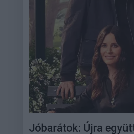
Jóbarátok: Újra együtt