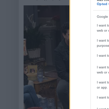
Opted 
Google 
I want t
web or d
I want t
purpose
I want 
I want t
web or d
I want t
or app.
I want t
I want t