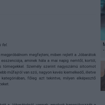
 fel.
-
 megpróbálnom megfejteni, miben rejlett a Jóbarátok
 esszenciája, aminek hála a mai napig nemtől, kortól,
as tömegekkel. Személy szerint nagyszámú sitcomot
bb műfajról van szó, nagyon kevés kiemelkedő, illetve
kategóriában, főleg azt tekintve, milyen elképesztő
zeket.
tett a Jóbarátokról, vannak, amelyek hangsúlyozzák a