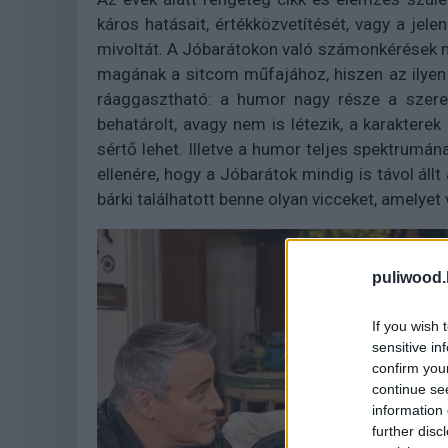
káros hatásait, értékközvetítését, vagy a jele
mivoltát. A Jóbarátokon való számonkérések n
magának a sitcom műfajához, hiszen az ilyen
ráaggasztható: a humor nagy része a szerepl
behatárolt, avagy nem is létezik, a karakterek
sértő lehet. Illetve a humor teljes spektrumán
ellenére, hogy a Jóbarátok mindig is távol áll
bárki találhatott benne olyan vicceket, amelyet
puliwood.
If you wish 
sensitive in
confirm you
continue se
information 
further disc