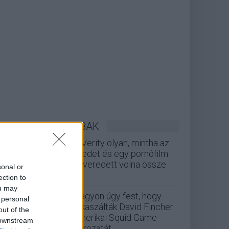
LEGOLVASOTTABBAK
A Verity olyan, mintha az
Eredet és egy pornófilm
keveredett volna össze
sonal or
ection to
ou may
Nagyon úgy fest, hogy
 personal
elkaszálták David Fincher
out of the
amerikai Squid Game-
 downstream
sorozatát