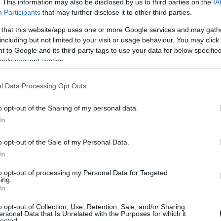
. This information may also be disclosed by us to third parties on the
IA
Participants
that may further disclose it to other third parties.
 that this website/app uses one or more Google services and may gath
including but not limited to your visit or usage behaviour. You may click 
 to Google and its third-party tags to use your data for below specifi
ogle consent section.
l Data Processing Opt Outs
o opt-out of the Sharing of my personal data.
, a hat főszereplő pedig újra összegyűlt, hogy egy
In
or szerelemgyermekére emlékeztető formátumban
o opt-out of the Sale of my Personal Data.
a. És nosztalgiázásként működik is a Jóbarátok: Újra
In
gi díszletek között, felidézik kedvenc momentumaikat,
t, illetve az ikonikus szökőkút előtt válaszolnak meg
to opt-out of processing my Personal Data for Targeted
 gyakran nagy volumenű hatást kelt a film: a sorozat
ing.
In
 fel pár perc erejéig, egyes jelenetekhez egy kisebb
tár szólal meg a sorozat kapcsán, akik akkoriban (vagy
o opt-out of Collection, Use, Retention, Sale, and/or Sharing
ersonal Data that Is Unrelated with the Purposes for which it
lected.