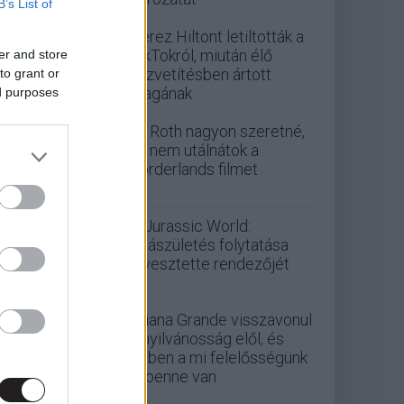
B’s List of
Perez Hiltont letiltották a
TikTokról, miután élő
er and store
közvetítésben ártott
to grant or
magának
ed purposes
Eli Roth nagyon szeretné,
ha nem utálnátok a
Borderlands filmet
A Jurassic World:
Újjászületés folytatása
elvesztette rendezőjét
Ariana Grande visszavonul
a nyilvánosság elől, és
ebben a mi felelősségünk
is benne van