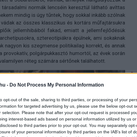
n társadalmi normák lencséin keresztül látható avíttas
ekem mindig is úgy tűntek, hogy sokkal inkább szólnak
 vádak az összes klasszikus és kortárs műfajtársukra
őik jellemhibáiból fakad, emiatt a jellemfejlődésük
 archetípusokra, sztereotípiákra épülnek, ami sokaknak
ak nagyon kis szegmense politikailag korrekt, és annak
t a provokatív, polgárpukkasztó humortól, az évek során
 valamilyen réteg számára sértőnek találhatott.
hu -
Do Not Process My Personal Information
to opt-out of the sale, sharing to third parties, or processing of your per
formation for targeted advertising by us, please use the below opt-out s
r selection. Please note that after your opt-out request is processed y
eing interest-based ads based on personal information utilized by us or
disclosed to third parties prior to your opt-out. You may separately opt-
losure of your personal information by third parties on the IAB’s list of