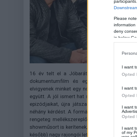
participants
Downstream 
Please note
information 
deny consent
in below Go
Persona
I want t
16 év telt el a Jóbarátok záróepizódja óta
Opted 
dokumentumfilm és egy beszélgetős műs
I want t
elvigyenek minket egy nosztalgiahullámvasútr
Opted 
együtt. A jól ismert hat színész szétnéz a ré
epizódjaikat, újra játszanak egy-két jelenete
I want 
néhány kérdést. A formátum jellegéhez képest
Advertis
Opted 
rengeteg mellékszereplője, munkatársa bukkan
showműsort is kerítenek, illetve mindenféle sz
I want t
of my P
később) nagy rajongói lettek a Jóbarátoknak.
was col