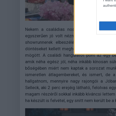
authenti
Nekem a családias nosztalgiázós és a doku
egyszerűen jó volt nézni, ahogy a sorozat sz
showrunnerek elbeszéléseit is szívesen ha
döntéseket kellett meghozniuk a későbbiekben
mögött. A családi hangulatot pont az egy b
amik néha egész jól, néha inkább kínosan sül
bőségében miért nem kaptak a sorozat munkat
ismeretlen átlagembereket, és ismert, de 
hallgatnom, mennyire nagy rajongói a Jóbar
Selleck, aki 2 perc erejéig látható, felolvas e
magam részéről sokkal inkább kíváncsi lettem 
ha készült is felvétel, egy snitt nem került be a