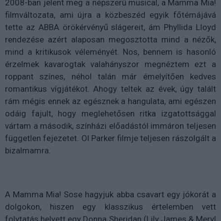
2008-ban jelent meg a népszerű musical, a Mamma Mia!
filmváltozata, ami újra a közbeszéd egyik főtémájává
tette az ABBA örökérvényű slágereit, ám Phyllida Lloyd
rendezése azért alaposan megosztotta mind a nézők,
mind a kritikusok véleményét. Nos, bennem is hasonló
érzelmek kavarogtak valahányszor megnéztem ezt a
roppant színes, néhol talán már émelyítően kedves
romantikus vígjátékot. Ahogy teltek az évek, úgy talált
rám mégis ennek az egésznek a hangulata, ami egészen
odáig fajult, hogy meglehetősen ritka izgatottsággal
vártam a második, színházi előadástól immáron teljesen
független fejezetet. Ol Parker filmje teljesen rászolgált a
bizalmamra.
A Mamma Mia! Sose hagyjuk abba csavart egy jókorát a
dolgokon, hiszen egy klasszikus értelemben vett
folytatás helyett egy Donna Sheridan (Lily James & Meryl