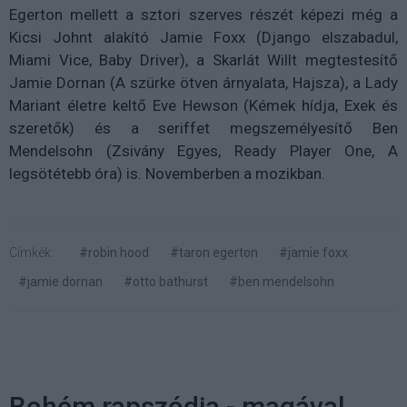
Egerton mellett a sztori szerves részét képezi még a
Kicsi Johnt alakító Jamie Foxx (Django elszabadul,
Miami Vice, Baby Driver), a Skarlát Willt megtestesítő
Jamie Dornan (A szürke ötven árnyalata, Hajsza), a Lady
Mariant életre keltő Eve Hewson (Kémek hídja, Exek és
szeretők) és a seriffet megszemélyesítő Ben
Mendelsohn (Zsivány Egyes, Ready Player One, A
legsötétebb óra) is. Novemberben a mozikban.
Címkék:
#robin hood
#taron egerton
#jamie foxx
#jamie dornan
#otto bathurst
#ben mendelsohn
Bohém rapszódia - magával