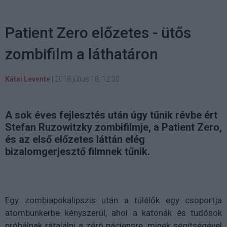
Patient Zero előzetes - ütős
zombifilm a láthatáron
Kátai Levente
|
2018 július 18. 12:30
A sok éves fejlesztés után úgy tűnik révbe ért
Stefan Ruzowitzky zombifilmje, a Patient Zero,
és az első előzetes láttán elég
bizalomgerjesztő filmnek tűnik.
Egy zombiapokalipszis után a túlélők egy csoportja
atombunkerbe kényszerül, ahol a katonák és tudósok
próbálnak rátalálni a zéró páciensre, minek segítségével