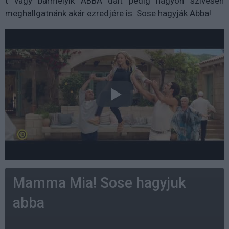
t vagy bármelyik ABBA dalt pedig nagyon szívesen
meghallgatnánk akár ezredjére is. Sose hagyják Abba!
Mamma Mia! Sose hagyjuk
abba