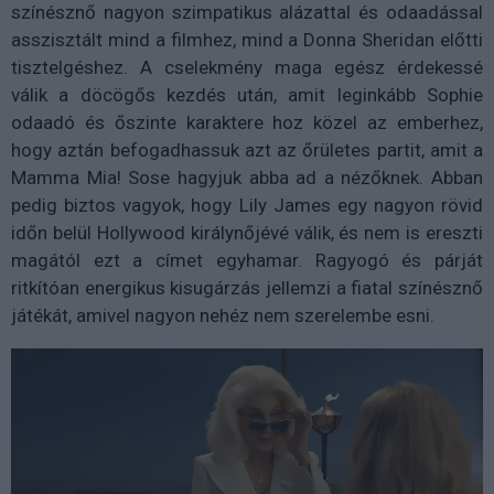
színésznő nagyon szimpatikus alázattal és odaadással
asszisztált mind a filmhez, mind a Donna Sheridan előtti
tisztelgéshez. A cselekmény maga egész érdekessé
válik a döcögős kezdés után, amit leginkább Sophie
odaadó és őszinte karaktere hoz közel az emberhez,
hogy aztán befogadhassuk azt az őrületes partit, amit a
Mamma Mia! Sose hagyjuk abba ad a nézőknek. Abban
pedig biztos vagyok, hogy Lily James egy nagyon rövid
időn belül Hollywood királynőjévé válik, és nem is ereszti
magától ezt a címet egyhamar. Ragyogó és párját
ritkítóan energikus kisugárzás jellemzi a fiatal színésznő
játékát, amivel nagyon nehéz nem szerelembe esni.