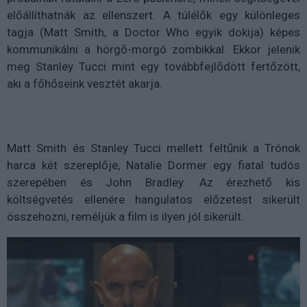
előállíthatnák az ellenszert. A túlélők egy különleges
tagja (Matt Smith, a Doctor Who egyik dokija) képes
kommunikálni a hörgő-morgó zombikkal. Ekkor jelenik
meg Stanley Tucci mint egy továbbfejlődött fertőzött,
aki a főhőseink vesztét akarja.
Matt Smith és Stanley Tucci mellett feltűnik a Trónok
harca két szereplője, Natalie Dormer egy fiatal tudós
szerepében és John Bradley. Az érezhető kis
költségvetés ellenére hangulatos előzetest sikerült
összehozni, reméljük a film is ilyen jól sikerült.