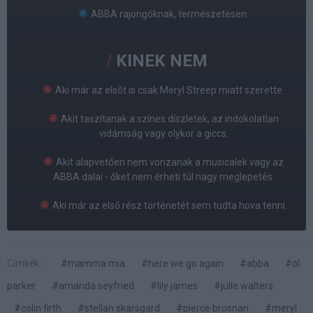
ABBA rajongóknak, természetesen.
KINEK NEM
Aki már az elsőt is csak Meryl Streep miatt szerette.
Akit taszítanak a színes díszletek, az indokolatlan
vidámság vagy olykor a giccs.
Akit alapvetően nem vonzanak a musicalek vagy az
ABBA dalai - őket nem érheti túl nagy meglepetés.
Aki már az első rész történetét sem tudta hova tenni.
Címkék:
#mamma mia
#here we go again
#abba
#ol
parker
#amanda seyfried
#lily james
#julie walters
#colin firth
#stellan skarsgard
#pierce brosnan
#meryl