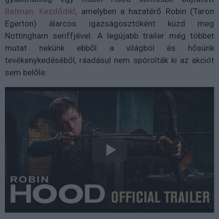
Batman: Kezdődik!
, amelyben a hazatérő Robin (Taron
Egerton) álarcos igazságosztóként küzd meg
Nottingham seriffjével. A legújabb trailer még többet
mutat nekünk ebből a világból és hősünk
tevékenykedéséből, ráadásul nem spórolták ki az akciót
sem belőle: