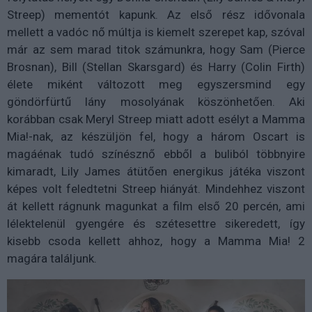
Streep) mementót kapunk. Az első rész idővonala
mellett a vadóc nő múltja is kiemelt szerepet kap, szóval
már az sem marad titok számunkra, hogy Sam (Pierce
Brosnan), Bill (Stellan Skarsgard) és Harry (Colin Firth)
élete miként változott meg egyszersmind egy
göndörfürtű lány mosolyának köszönhetően. Aki
korábban csak Meryl Streep miatt adott esélyt a Mamma
Mia!-nak, az készüljön fel, hogy a három Oscart is
magáénak tudó színésznő ebből a buliból többnyire
kimaradt, Lily James átütően energikus játéka viszont
képes volt feledtetni Streep hiányát. Mindehhez viszont
át kellett rágnunk magunkat a film első 20 percén, ami
lélektelenül gyengére és szétesettre sikeredett, így
kisebb csoda kellett ahhoz, hogy a Mamma Mia! 2
magára találjunk.