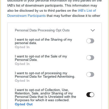
disclosure of your personal information by third parties on the
IAB’s list of downstream participants. This information may
Szabó Dániel
|
2018 július 18. 11:30
also be disclosed by us to third parties on the
IAB’s List of
Downstream Participants
that may further disclose it to other
third parties.
Vajon mennyire fogja kiverni a biztosítékot a
történet, amiben nők a szeptember 11-i
Please note that this website/app uses one or more Google
Personal Data Processing Opt Outs
services and may gather and store information including but
események felvételeit nézve kényeztetik
not limited to your visit or usage behaviour. You may click to
I want to opt-out of the Sharing of my
magukat?
personal data.
grant or deny consent to Google and its third-party tags to
Opted In
use your data for below specified purposes in below Google
consent section.
I want to opt-out of the Sale of my
Personal Data.
Opted In
Bárhogyan is viszonyuljunk Az emberi százlábúhoz, azért
azt szögezzük le, hogy nem nevezhető a filmművészet
I want to opt-out of processing my
Personal Data for Targeted Advertising.
csúcsának, elsődleges célja inkább a megbotránkoztatás
Opted In
és polgárpukkasztás, mintsem a művészeti értékek
átadása, azonban Tom Six mégis felrakta magát vele
I want to opt-out of Collection, Use,
Retention, Sale, and/or Sharing of my
Hollywood térképére (csak hogy a két folytatással még
Personal Data that Is Unrelated with the
Purposes for which it was collected.
ezt a keveset is lerombolja). Legújabb rendezésével
Opted Out
azonban még ennél is messzebb merészkedik.