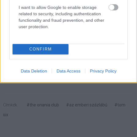
I want to allow Google to enable storage
related to security, including authentication
functionality and fraud prevention, and other
user protection.
CONFIRM
A The Onania Club elvileg még idén mozikba kerül,
remélhetőleg a lehető legkevesebb helyen. A ti
Data Deletion
Data Access
Privacy Policy
gyomrotokat is megviselte a teaser?
Címkék:
#the onania club
#az emberi százlábú
#tom
six