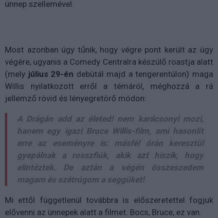
ünnep szellemével.
Most azonban úgy tűnik, hogy végre pont került az ügy
végére, ugyanis a Comedy Centralra készülő roastja alatt
(mely
július 29-én
debütál majd a tengerentúlon) maga
Willis nyilatkozott erről a témáról, méghozzá a rá
jellemző rövid és lényegretörő módon
:
A Drágán add az életed! nem karácsonyi mozi,
hanem egy igazi Bruce Willis-film, ami hasonlít
erre az eseményre is: másfél órán keresztül
gyepálnak a rosszfiúk, akik azt hiszik, hogy
elintéztek. De aztán a végén összeszedem
magam és szétrúgom a seggüket!
Mi ettől függetlenül továbbra is előszeretettel fogjuk
elővenni az ünnepek alatt a filmet. Bocs, Bruce, ez van.