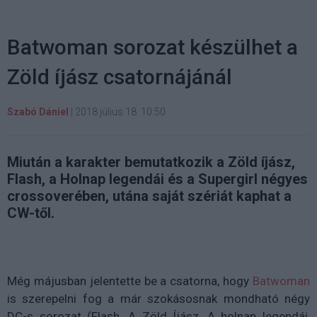
Batwoman sorozat készülhet a
Zöld íjász csatornájánál
Szabó Dániel
|
2018 július 18. 10:50
Miután a karakter bemutatkozik a Zöld íjász,
Flash, a Holnap legendái és a Supergirl négyes
crossoverében, utána saját szériát kaphat a
CW-től.
Még májusban jelentette be a csatorna, hogy
Batwoman
is szerepelni fog a már szokásosnak mondható négy
DC-s sorozat (Flash, A Zöld Íjász, A holnap legendái,