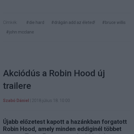
Címkék:
#die hard
#drágán add az életed!
#bruce willis
#john mcclane
Akciódús a Robin Hood új
trailere
Szabó Dániel
|
2018 július 18. 10:00
Újabb előzetest kapott a hazánkban forgatott
Robin Hood, amely minden eddiginél többet