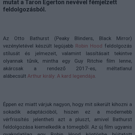
mutat a Taron Egerton nevével fémjelzett
feldolgozásból.
Az Otto Bathurst (Peaky Blinders, Black Mirror)
vezényletével készült legújabb
Robin Hood
feldolgozás
stílusát és jelmezeit, valamint lassításait tekintve
olyannak tűnik, mintha egy Guy Ritchie film lenne,
akárcsak a rendező 2017-es, méltatlanul
alábecsült
Arthur király: A kard legendája
.
Éppen ez miatt várjuk nagyon, hogy mit sikerült kihozni a
sokadik adaptációból, hiszen ez a modernebb
vérfrissítés jelentheti azt a pluszt, amivel Bathurst
feldolgozása kiemelkedik a tömegből. Az új film ugyanis
gyakorlatilag egy Robin Hood köntösbe bújtatott