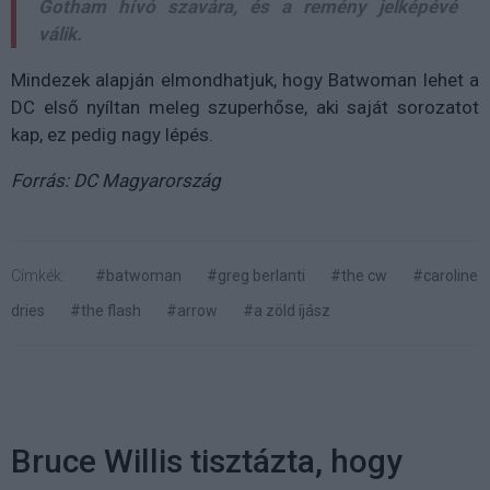
Gotham hívó szavára, és a remény jelképévé
válik.
Mindezek alapján elmondhatjuk, hogy Batwoman lehet a
DC első nyíltan meleg szuperhőse, aki saját sorozatot
kap, ez pedig nagy lépés.
Forrás: DC Magyarország
Címkék:
#batwoman
#greg berlanti
#the cw
#caroline
dries
#the flash
#arrow
#a zöld íjász
Bruce Willis tisztázta, hogy