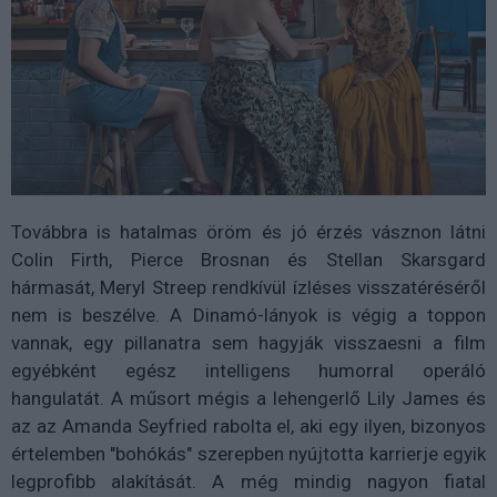
Továbbra is hatalmas öröm és jó érzés vásznon látni
Colin Firth, Pierce Brosnan és Stellan Skarsgard
hármasát, Meryl Streep rendkívül ízléses visszatéréséről
nem is beszélve. A Dinamó-lányok is végig a toppon
vannak, egy pillanatra sem hagyják visszaesni a film
egyébként egész intelligens humorral operáló
hangulatát. A műsort mégis a lehengerlő Lily James és
az az Amanda Seyfried rabolta el, aki egy ilyen, bizonyos
értelemben "bohókás" szerepben nyújtotta karrierje egyik
legprofibb alakítását. A még mindig nagyon fiatal