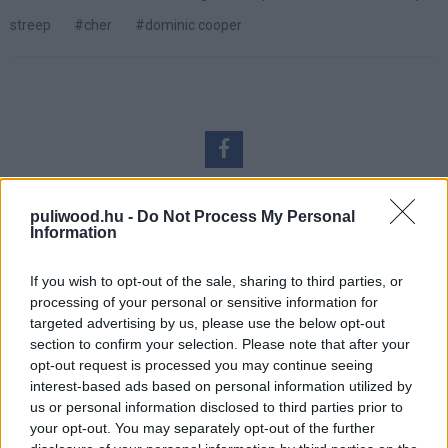
streep
#cher
#dominic cooper
puliwood.hu -
Do Not Process My Personal
Information
Hozzászólások
If you wish to opt-out of the sale, sharing to third parties, or
processing of your personal or sensitive information for
targeted advertising by us, please use the below opt-out
Megbotránkoztató filmmel
section to confirm your selection. Please note that after your
opt-out request is processed you may continue seeing
készül Az emberi százlábú
interest-based ads based on personal information utilized by
us or personal information disclosed to third parties prior to
rendezője
your opt-out. You may separately opt-out of the further