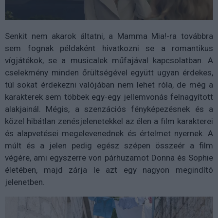
Senkit nem akarok áltatni, a Mamma Mia!-ra továbbra
sem fognak példaként hivatkozni se a romantikus
vígjátékok, se a musicalek műfajával kapcsolatban. A
cselekmény minden őrültségével együtt ugyan érdekes,
túl sokat érdekezni valójában nem lehet róla, de még a
karakterek sem többek egy-egy jellemvonás felnagyított
alakjainál. Mégis, a szenzációs fényképezésnek és a
közel hibátlan zenésjelenetekkel az élen a film karakterei
és alapvetései megelevenednek és értelmet nyernek. A
múlt és a jelen pedig egész szépen összeér a film
végére, ami egyszerre von párhuzamot Donna és Sophie
életében, majd zárja le azt egy nagyon megindító
jelenetben.