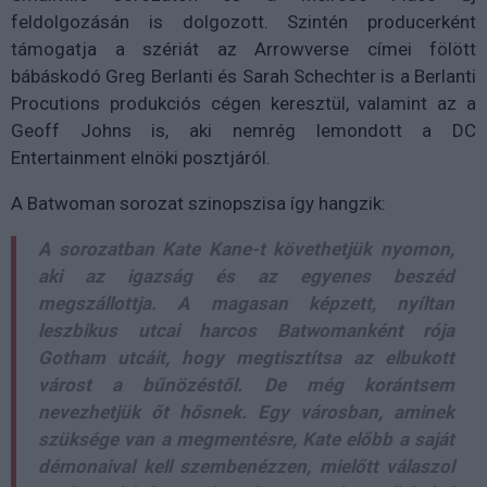
feldolgozásán is dolgozott. Szintén producerként
támogatja a szériát az Arrowverse címei fölött
bábáskodó Greg Berlanti és Sarah Schechter is a Berlanti
Procutions produkciós cégen keresztül, valamint az a
Geoff Johns is, aki nemrég lemondott a DC
Entertainment elnöki posztjáról.
A Batwoman sorozat szinopszisa így hangzik:
A sorozatban Kate Kane-t követhetjük nyomon,
aki az igazság és az egyenes beszéd
megszállottja. A magasan képzett, nyíltan
leszbikus utcai harcos Batwomanként rója
Gotham utcáit, hogy megtisztítsa az elbukott
várost a bűnözéstől. De még korántsem
nevezhetjük őt hősnek. Egy városban, aminek
szüksége van a megmentésre, Kate előbb a saját
démonaival kell szembenézzen, mielőtt válaszol