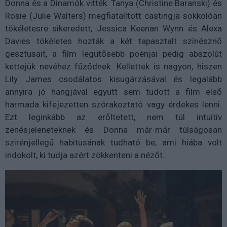
Donna és a Dinamók vitték. Tanya (Christine Baranski) és
Rosie (Julie Walters) megfiatalított castingja sokkolóan
tökéletesre sikeredett, Jessica Keenan Wynn és Alexa
Davies tökéletes hozták a két tapasztalt színésznő
gesztusait, a film legütősebb poénjai pedig abszolút
kettejük nevéhez fűződnek. Kellettek is nagyon, hiszen
Lily James csodálatos kisugárzásával és legalább
annyira jó hangjával együtt sem tudott a film első
harmada kifejezetten szórakoztató vagy érdekes lenni.
Ezt leginkább az erőltetett, nem túl intuitív
zenésjeleneteknek és Donna már-már túlságosan
szirénjellegű habitusának tudható be, ami hiába volt
indokolt, ki tudja azért zökkenteni a nézőt.