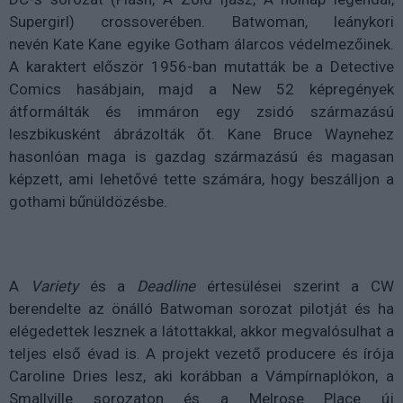
Supergirl) crossoverében. Batwoman, leánykori
nevén Kate Kane egyike Gotham álarcos védelmezőinek.
A karaktert először 1956-ban mutatták be a Detective
Comics hasábjain, majd a New 52 képregények
átformálták és immáron egy zsidó származású
leszbikusként ábrázolták őt. Kane Bruce Waynehez
hasonlóan maga is gazdag származású és magasan
képzett, ami lehetővé tette számára, hogy beszálljon a
gothami bűnüldözésbe.
A
Variety
és a
Deadline
értesülései szerint a CW
berendelte az önálló Batwoman sorozat pilotját és ha
elégedettek lesznek a látottakkal, akkor megvalósulhat a
teljes első évad is. A projekt vezető producere és írója
Caroline Dries lesz, aki korábban a Vámpírnaplókon, a
Smallville sorozaton és a Melrose Place új