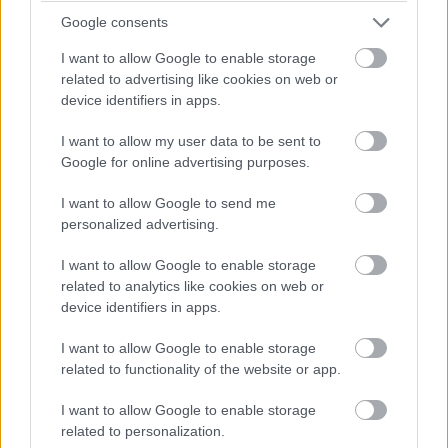
Google consents
I want to allow Google to enable storage
related to advertising like cookies on web or
A The Onania Club sztorija ugyanis a világ többi részének
device identifiers in apps.
gyomrát is felkavarhatja, hát még az amerikaiakét,
hiszen egy csapat tehetős nőre fókuszál, akik a
I want to allow my user data to be sent to
nappaliban összegyűlve a világ szörnyűségeire, mint
Google for online advertising purposes.
például a 2001. szeptember 11-i terrortámadásokra
I want to allow Google to send me
maszturbálnak. Persze Six ezt követően egy
personalized advertising.
Schopenhauer idézettel próbálja eladni nekünk, hogy új
filmje sokkal többről szól majd a hatásvadász
I want to allow Google to enable storage
related to analytics like cookies on web or
provokálásnál és a direkt megbotránkoztatásnál, de nem
device identifiers in apps.
dőlünk be neki, sőt maximálisan elhatárolódunk. Íme az
elrettentő példa:
I want to allow Google to enable storage
related to functionality of the website or app.
I want to allow Google to enable storage
related to personalization.