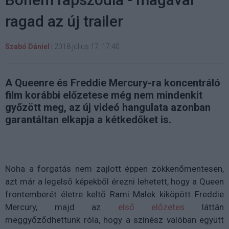
ragad az új trailer
Szabó Dániel
|
2018 július 17. 17:40
A Queenre és Freddie Mercury-ra koncentráló
film korábbi előzetese még nem mindenkit
győzött meg, az új videó hangulata azonban
garantáltan elkapja a kétkedőket is.
Noha a forgatás nem zajlott éppen zökkenőmentesen,
azt már a legelső képekből érezni lehetett, hogy a Queen
frontemberét életre keltő Rami Malek kiköpött Freddie
Mercury, majd az
első előzetes
láttán
meggyőződhettünk róla, hogy a színész valóban együtt