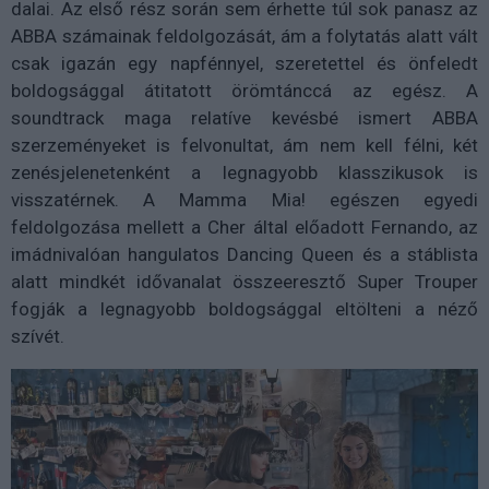
dalai. Az első rész során sem érhette túl sok panasz az
ABBA számainak feldolgozását, ám a folytatás alatt vált
csak igazán egy napfénnyel, szeretettel és önfeledt
boldogsággal átitatott örömtánccá az egész. A
soundtrack maga relatíve kevésbé ismert ABBA
szerzeményeket is felvonultat, ám nem kell félni, két
zenésjelenetenként a legnagyobb klasszikusok is
visszatérnek. A Mamma Mia! egészen egyedi
feldolgozása mellett a Cher által előadott Fernando, az
imádnivalóan hangulatos Dancing Queen és a stáblista
alatt mindkét idővanalat összeeresztő Super Trouper
fogják a legnagyobb boldogsággal eltölteni a néző
szívét.