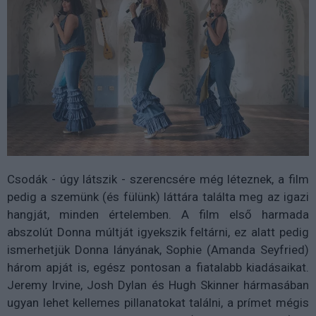
Csodák - úgy látszik - szerencsére még léteznek, a film
pedig a szemünk (és fülünk) láttára találta meg az igazi
hangját, minden értelemben. A film első harmada
abszolút Donna múltját igyekszik feltárni, ez alatt pedig
ismerhetjük Donna lányának, Sophie (Amanda Seyfried)
három apját is, egész pontosan a fiatalabb kiadásaikat.
Jeremy Irvine, Josh Dylan és Hugh Skinner hármasában
ugyan lehet kellemes pillanatokat találni, a prímet mégis