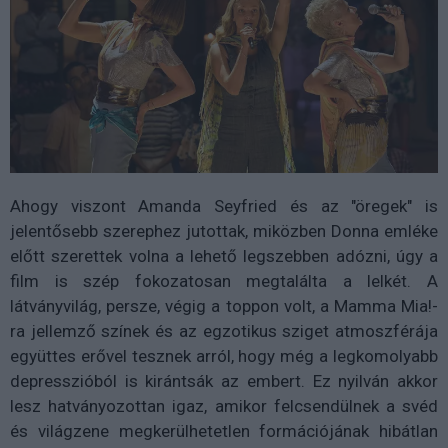
Ahogy viszont Amanda Seyfried és az "öregek" is
jelentősebb szerephez jutottak, miközben Donna emléke
előtt szerettek volna a lehető legszebben adózni, úgy a
film is szép fokozatosan megtalálta a lelkét. A
látványvilág, persze, végig a toppon volt, a Mamma Mia!-
ra jellemző színek és az egzotikus sziget atmoszférája
együttes erővel tesznek arról, hogy még a legkomolyabb
depresszióból is kirántsák az embert. Ez nyilván akkor
lesz hatványozottan igaz, amikor felcsendülnek a svéd
és világzene megkerülhetetlen formációjának hibátlan