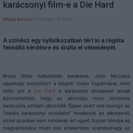
karácsonyi film-e a Die Hard
Milány Botond
|
2018 július 18. 09:40
A színész egy nyilatkozatban tért ki a régóta
fennálló kérdésre és árulta el véleményét.
Bruce Willis halhatatlan karaktere, John McClane
ugyanúgy összeforrt a kiégett zsaru fogalmával, mint
tette azt a
Die Hard
a karácsony ünnepével
annak
köszönhetően, hogy az akciódús mozi története
karácsony estéjén játszódik.
Éppen ezért sok rajongó az
"ideális karácsonyi moziként" hivatkozik az alkotásról,
ezzel azonban nem mindenki ért egyet, hiszen témája és
megvalósítása miatt sok értelemben szembemegy az