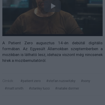
A Patient Zero augusztus 14-én debütál digitális
formában. Az Egyesült Államokban szeptemberben a
mozikban is látható lesz, idehaza viszont még nincsenek
hírek a mozibemutatóról.
Címkék:
#patient zero
#stefan ruzowitzky
#sony
#matt smith
#stanley tucci
#natalie dormer